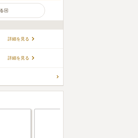
る
共同墓地」に隣接していま
詳細を見る
台分の駐車場が備えられてい
か、耐震仕様（震度7まで）の
ス墓地、花壇タイプで夫婦・
コメントの続きを読む
詳細を見る
うし・単身でも利用できる樹
がかからない永代供養墓（浄