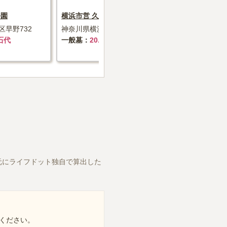
公園
横浜市営 久保山墓地
横須賀市営
早野732
神奈川県横浜市西区元久保町3-24
神奈川県横須
石代
一般墓
20.3万円～+墓石代
一般墓
8
元にライフドット独自で算出した
ください。