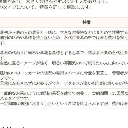
種類があり、大きく分けると4つのタイプがあります。
のタイプについて、特徴を詳しく解説します。
特徴
最初から他の人の遺骨と一緒に、大きな供養塔などにまとめて埋葬する
個別の区画や墓標を持たないため、永代供養墓の中では最も費用を安く
す。
墓石の代わりに樹木や草花を墓標とするお墓で、継承者不要の永代供養
す。
自然に還るイメージが強く、明るい雰囲気の中で眠りたい人に向いてい
建物の中のロッカーや仏壇型の専用スペースに骨壷を安置し、管理者が
プです。
天候に左右されずにお参りができ、アクセスが良い都市部に多いのが特
一般的なお墓のように個別の墓石を建てて供養し、契約期間（33回忌
れるタイプです。
一定期間は個別にお参りしたいという希望を叶えられますが、費用は最