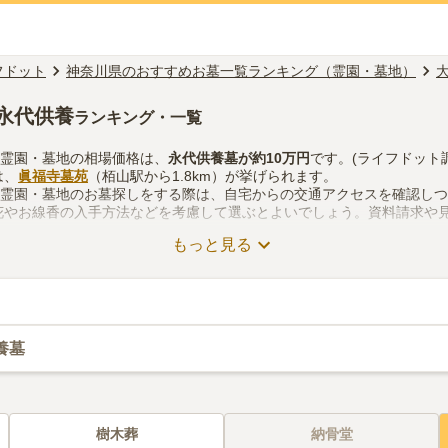
フドット
神奈川県のおすすめお墓一覧ランキング（霊園・墓地）
永代供養
ランキング・一覧
の霊園・墓地の相場価格は、
永代供養墓
が約
10万円
です。(ライフドット
は、
眞福寺墓苑
（栢山駅から1.8km）が挙げられます。
の霊園・墓地のお墓探しをする際は、自宅からの交通アクセスを確認し
花やお線香の入手方法などを考慮して選ぶとよいでしょう。資料請求や
もっと見る
養墓
樹木葬
納骨堂