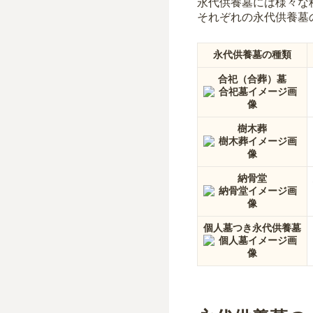
永代供養墓には様々な
それぞれの永代供養墓
永代供養墓の種類
合祀（合葬）墓
樹木葬
納骨堂
個人墓つき永代供養墓