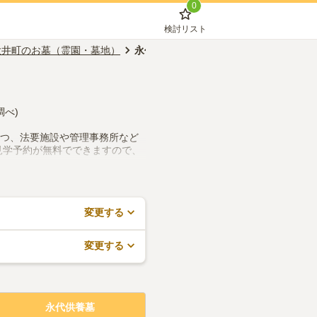
0
検討リスト
大井町のお墓（霊園・墓地）
永代供養墓
調べ)
つつ、法要施設や管理事務所など
見学予約が無料でできますので、
変更する
変更する
永代供養墓