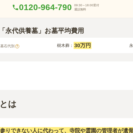
0120-964-790
09:30～18:00
受付
通話無料
町「永代供養墓」お墓平均費用
30万円
樹木葬：
※墓石代別
?
とは
参りできない人に代わって、寺院や霊園の管理者が遺