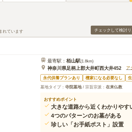
チェックして検討リ
まれています
最寄駅：
栢山
駅
(
1.8km
)
ア
神奈川県足柄上郡大井町西大井452
永代供養プランあり
檀家になる必要なし
生
墓地タイプ：
寺院墓地
/ 宗旨宗派：
在来仏教
おすすめポイント
大きな道路から近くわかりやす
4つのパターンのお墓がある
珍しい「お手紙ポスト」設置