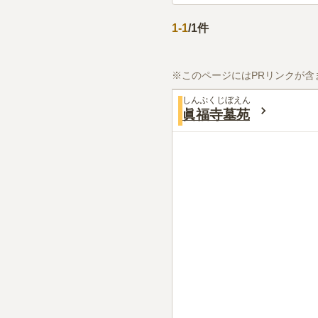
1
-
1
/
1
件
※このページにはPRリンクが含
しんぷくじぼえん
眞福寺墓苑