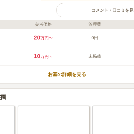
コメント・口コミを見
参考価格
管理費
ライフドット編集部のコメント
眞福寺墓苑は眞福寺の南側、「西大井
20
0円
万円〜
す。こちらには3台分、眞福寺には12
ます。檀家のための代々用の墓地のほ
カロート一体型の洋型墓地であるテラ
10
未掲載
万円～
家族はもちろん、パートナー・友人ど
木葬型花壇墓地、管理費など追加費用
口コミ評価
瑠璃廟）があります。
この霊園はまだ誰からも評価されていません。
お墓の詳細を見る
霊園