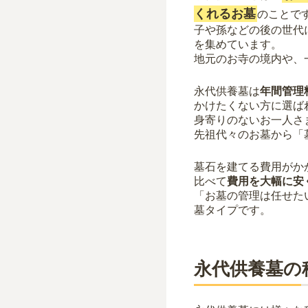
くれるお墓
のことで
子や孫などの後の世代
を集めています。
地元のお寺の境内や、
永代供養墓は
年間管理
かけたくない方に選ば
身寄りのないお一人さ
先祖代々のお墓から「
墓石を建てる費用がか
比べて
費用を大幅に安
「お墓の管理は任せた
墓タイプです。
永代供養墓の