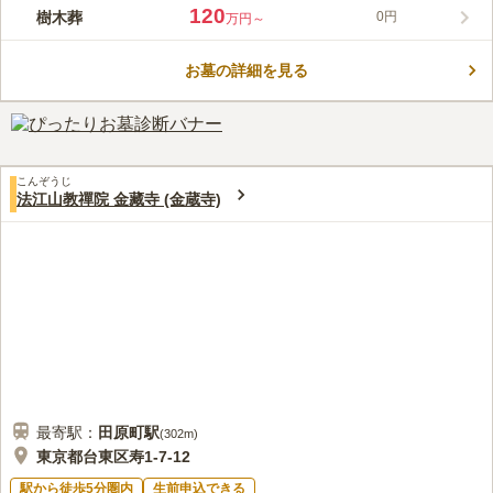
のお墓参りにも適しています。墓地の間の歩道は、広いため安心
120
樹木葬
0円
万円～
してご利用頂けます。自然にあふれる了俒寺谷中墓苑は、陽当た
コメントの続きを読む
り良好で開放感があります。宗派は天台宗ですが、過去の宗旨、
宗派は不問なので、どなたでもご利用いただけます。
お墓の詳細を見る
口コミ評価
この霊園はまだ誰からも評価されていません。
こんぞうじ
法江山教禪院 金藏寺 (金蔵寺)
最寄駅：
田原町
駅
(
302m
)
東京都台東区寿1-7-12
駅から徒歩5分圏内
生前申込できる