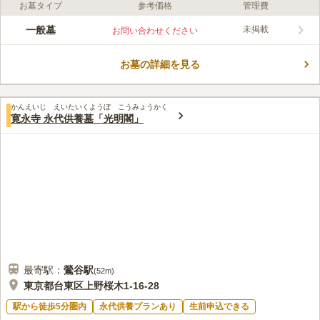
お墓タイプ
参考価格
管理費
口コミ評価
この霊園はまだ誰からも評価されていません。
一般墓
未掲載
お問い合わせください
お墓の詳細を見る
かんえいじ えいたいくようぼ こうみょうかく
寛永寺 永代供養墓「光明閣」
最寄駅：
鶯谷
駅
(
52m
)
東京都台東区上野桜木1-16-28
駅から徒歩5分圏内
永代供養プランあり
生前申込できる