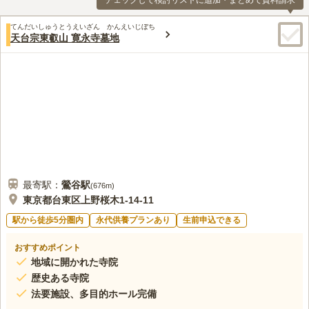
チェックして検討リストに追加・まとめて資料請求
てんだいしゅうとうえいざん かんえいじぼち
天台宗東叡山 寛永寺墓地
最寄駅：
鶯谷
駅
(
676m
)
東京都台東区上野桜木1-14-11
駅から徒歩5分圏内
永代供養プランあり
生前申込できる
おすすめポイント
地域に開かれた寺院
歴史ある寺院
法要施設、多目的ホール完備