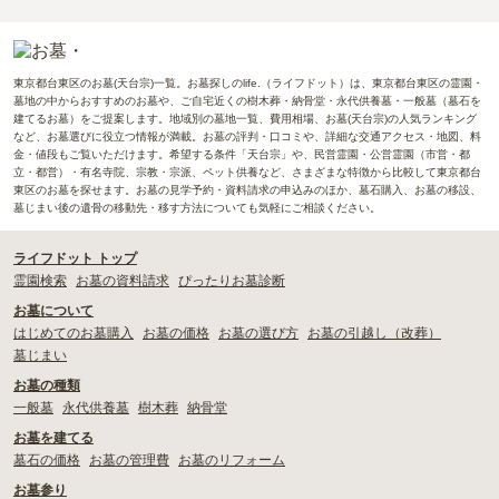
東京都台東区のお墓(天台宗)一覧。お墓探しのlife.（ライフドット）は、東京都台東区の霊園・
墓地の中からおすすめのお墓や、ご自宅近くの樹木葬・納骨堂・永代供養墓・一般墓（墓石を
建てるお墓）をご提案します。地域別の墓地一覧、費用相場、お墓(天台宗)の人気ランキング
など、お墓選びに役立つ情報が満載。お墓の評判・口コミや、詳細な交通アクセス・地図、料
金・値段もご覧いただけます。希望する条件「天台宗」や、民営霊園・公営霊園（市営・都
立・都営）・有名寺院、宗教・宗派、ペット供養など、さまざまな特徴から比較して東京都台
東区のお墓を探せます。お墓の見学予約・資料請求の申込みのほか、墓石購入、お墓の移設、
墓じまい後の遺骨の移動先・移す方法についても気軽にご相談ください。
ライフドット トップ
霊園検索
お墓の資料請求
ぴったりお墓診断
お墓について
はじめてのお墓購入
お墓の価格
お墓の選び方
お墓の引越し（改葬）
墓じまい
お墓の種類
一般墓
永代供養墓
樹木葬
納骨堂
お墓を建てる
墓石の価格
お墓の管理費
お墓のリフォーム
お墓参り