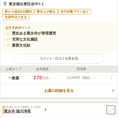
東京都台東区谷中7-1
駅から徒歩5分圏内
著名人が眠る
永代供養プランあり
生前申込できる
おすすめポイント
歴史ある寛永寺が管理運営
充実な文化施設
重要文化財
コメント・口コミを見る
お墓タイプ
参考価格
管理費
ライフドット編集部のコメント
寛永二年に創建され、「東の比叡山」の異名をとる東叡山寛永寺
270
一般墓
12,000円（税込）～
万円～
は、徳川将軍家とゆかりの深い関東屈指の名刹であり、都内随一
の菩提寺のひとつです。霊園内はタイル敷きで歩きやすいようフ
お墓の詳細を見る
ラットな通路になっているので、車いすの方でも安心してお参り
コメントの続きを読む
頂けます。また、周囲には、東京国立博物館をはじめ、上野動物
園、東京芸術大学などの文化施設が数多くあるので、お寺の歴史
口コミ評価
を楽しめるだけでなく、散策も楽しめるのが特徴です。
かんえいじとくがわじょうえん
4.0
みんなの評価
口コミ
9
件
寛永寺 徳川浄苑
由緒ある天台宗なので割高な感じがする。場所は台東区なので、
40代
女性