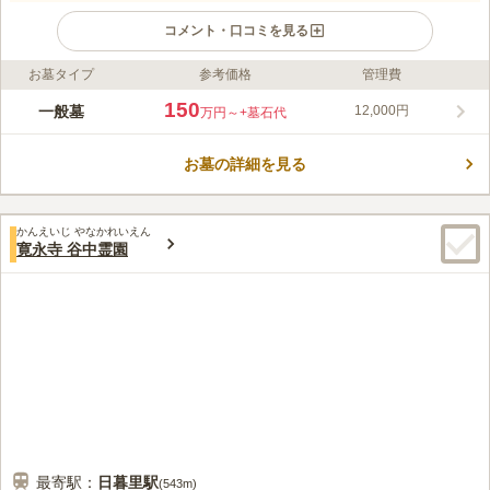
コメント・口コミを見る
お墓タイプ
参考価格
管理費
ライフドット編集部のコメント
台東区上野桜木に位置する天台宗東叡山 寛永寺墓地は、自然に
150
一般墓
12,000円
万円～
+墓石代
癒される歴史ある寺院です。徳川家ゆかりの寺院としても知ら
れ、徳川家将軍の6人の亡き命も眠っています。上野公園の隣に
お墓の詳細を見る
あり、緑の木々や美しい桜など。庭園内も見所が満載です。本堂
コメントの続きを読む
の内造も豪華で、これまでの歴史を感じさせます。17世紀半ばか
ら、重賞は徳川将軍から皇族へと変わっていきました。
口コミ評価
かんえいじ やなかれいえん
4.5
みんなの評価
口コミ
5
件
寛永寺 谷中霊園
献花、お線香は墓地にお茶屋がありそこで購入し、また墓地の掃
80代
男性
除や庭木の手入れは、お茶屋専属の庭師に年間契約で委託している。墓前
のお供え物は自宅が近いので持参している。御供養は、毎年自宅に親族一
同で一献を設けている。
口コミの続きを読む
最寄駅：
日暮里
駅
(
543m
)