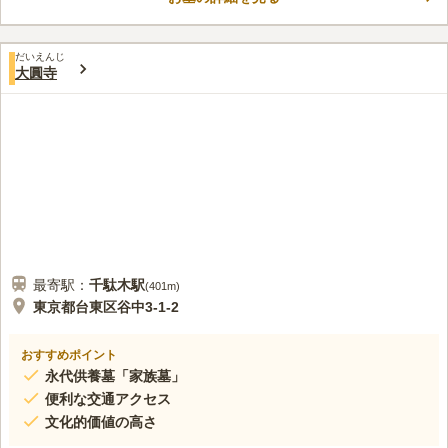
コメントの続きを読む
７００年の大銀杏が出迎えてくれます。陽当たりは良好な園内の
参道が整備されており、参拝しやすいようになっています。
口コミ評価
だいえんじ
この霊園はまだ誰からも評価されていません。
大圓寺
最寄駅：
千駄木
駅
(
401m
)
東京都台東区谷中3-1-2
おすすめポイント
永代供養墓「家族墓」
便利な交通アクセス
文化的価値の高さ