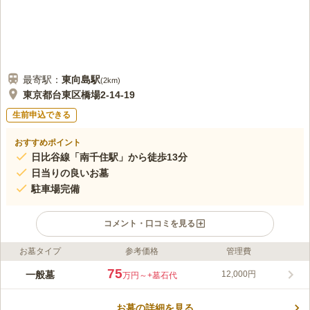
最寄駅：
東向島
駅
(
2km
)
東京都台東区橋場2-14-19
生前申込できる
おすすめポイント
日比谷線「南千住駅」から徒歩13分
日当りの良いお墓
駐車場完備
コメント・口コミを見る
お墓タイプ
参考価格
管理費
ライフドット編集部のコメント
日比谷線「南千住駅」から徒歩13分と歩いてお参りできるのでア
75
一般墓
12,000円
万円～
+墓石代
クセス良好な霊園です。また、首都高速の向島出口から700メー
トルと、遠方からお墓参りに来た方でも訪れやすい立地になって
お墓の詳細を見る
います。バスや電車の公共交通機関も使えます。入口には、樹齢