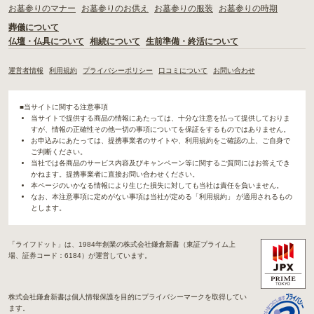
お墓参りのマナー
お墓参りのお供え
お墓参りの服装
お墓参りの時期
葬儀について
仏壇・仏具について
相続について
生前準備・終活について
運営者情報
利用規約
プライバシーポリシー
口コミについて
お問い合わせ
■当サイトに関する注意事項
当サイトで提供する商品の情報にあたっては、十分な注意を払って提供しておりま
すが、情報の正確性その他一切の事項についてを保証をするものではありません。
お申込みにあたっては、提携事業者のサイトや、利用規約をご確認の上、ご自身で
ご判断ください。
当社では各商品のサービス内容及びキャンペーン等に関するご質問にはお答えでき
かねます。提携事業者に直接お問い合わせください。
本ページのいかなる情報により生じた損失に対しても当社は責任を負いません。
なお、本注意事項に定めがない事項は当社が定める「利用規約」 が適用されるもの
とします。
「ライフドット」は、1984年創業の株式会社鎌倉新書（東証プライム上
場、証券コード：6184）が運営しています。
株式会社鎌倉新書は個人情報保護を目的にプライバシーマークを取得してい
ます。