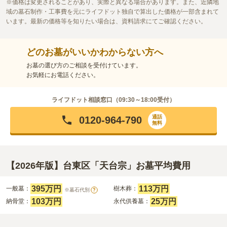
価格は変更されることがあり、実際と異なる場合があります。また、近隣地
域の墓石制作・工事費を元にライフドット独自で算出した価格が一部含まれて
います。最新の価格等を知りたい場合は、資料請求にてご確認ください。
どのお墓がいいかわからない方へ
お墓の選び方のご相談を受付けています。
お気軽にお電話ください。
ライフドット相談窓口（
09:30～18:00
受付）
通話
0120-964-790
無料
【2026年版】台東区「天台宗」お墓平均費用
395万円
113万円
一般墓：
樹木葬：
※墓石代別
?
103万円
25万円
納骨堂：
永代供養墓：