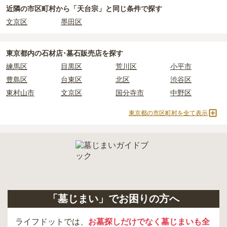
ます。
近隣の市区町村から
「天台宗」と
同じ条件で探す
文京区
墨田区
正確な費用は、区画や石材の選び方によって大きく変わるため、見
積もりを取るまで確定しません。
現地見学では、担当者に「提示金額以外にかかる費用はないか」を
東京都
内の石材店･墓石販売店を探す
必ず確認することをおすすめします。
練馬区
目黒区
荒川区
小平市
現地への見学が難しい場合は、資料請求でも各霊園の詳しい料金案
豊島区
台東区
北区
渋谷区
内を取り寄せることができます。
東村山市
文京区
国分寺市
中野区
東京都の市区町村を全て表示
「墓じまい」でお困りの方へ
ライフドットでは、
お墓探しだけでなく墓じまいも全