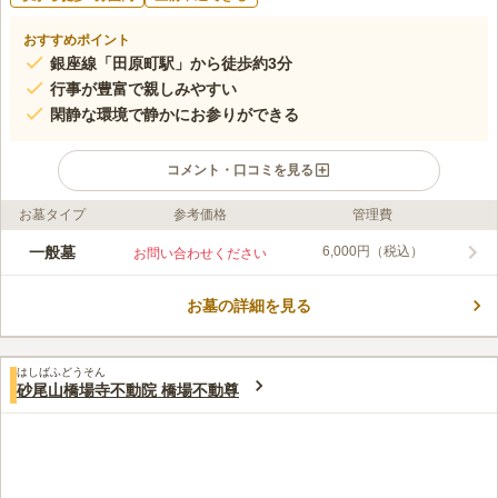
おすすめポイント
銀座線「田原町駅」から徒歩約3分
行事が豊富で親しみやすい
閑静な環境で静かにお参りができる
コメント・口コミを見る
お墓タイプ
参考価格
管理費
ライフドット編集部のコメント
金蔵寺は､お寺が多く立ち並ぶ浅草の中でも、国際通りから少し
一般墓
6,000円（税込）
お問い合わせください
はいった静かな所にあります。 地下鉄の駅やバス停から徒歩圏
内にあり、アクセスに困ることはないでしょう。 子どもから大
お墓の詳細を見る
人まで癒やされる「ほほえみ地蔵」や、寿幼稚園による幼児教育
コメントの続きを読む
など、子どものためを思っている寺院で地域住民に親しまれ続け
てきました。
口コミ評価
はしばふどうそん
この霊園はまだ誰からも評価されていません。
砂尾山橋場寺不動院 橋場不動尊