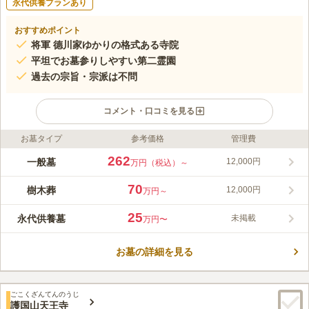
永代供養プランあり
おすすめポイント
将軍 德川家ゆかりの格式ある寺院
平坦でお墓参りしやすい第二霊園
過去の宗旨・宗派は不問
コメント・口コミを見る
お墓タイプ
参考価格
管理費
ライフドット編集部のコメント
津梁院 第二霊園、天台宗の寺院「津梁院」によって管理・運営
262
一般墓
12,000円
万円（税込）～
されている墓地です。歴代の德川将軍家の菩提寺である寛永寺の
中にあります。JR線「鶯谷駅」北口から徒歩約10分と交通の便
70
樹木葬
12,000円
万円～
もよく、大変おすすめの墓地です。
コメントの続きを読む
25
永代供養墓
未掲載
万円〜
口コミ評価
この霊園はまだ誰からも評価されていません。
お墓の詳細を見る
ごこくざんてんのうじ
護国山天王寺