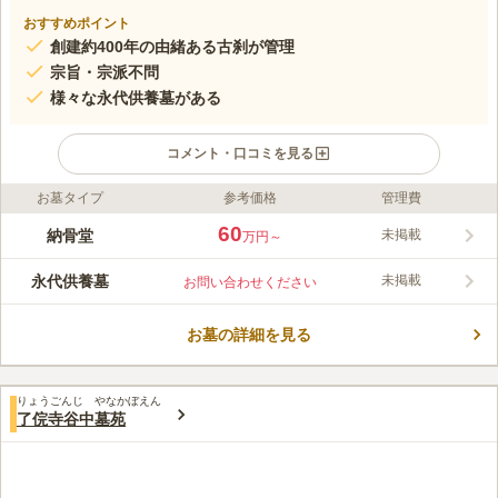
おすすめポイント
創建約400年の由緒ある古刹が管理
宗旨・宗派不問
様々な永代供養墓がある
コメント・口コミを見る
お墓タイプ
参考価格
管理費
ライフドット編集部のコメント
「鶯谷駅」徒歩約３分、「上野駅」徒歩10分、首都高速「入谷出
60
納骨堂
未掲載
万円～
入口」ら車で約２分と、様々な交通機関からアクセスできます。
駐車場も完備されているのでお体の不自由な方でも安心してご利
永代供養墓
未掲載
お問い合わせください
用頂けます。菩提寺が決まっていない方や身寄りのない方、墓地
コメントの続きを読む
の継承者や縁者がいなくなってしまう方、郷里や墓地が遠方でな
かなか墓参に行けない方など、現在・過去の宗旨・宗派は不問で
お墓の詳細を見る
口コミ評価
すが、ご契約後は天台宗に帰依する必要があります。
この霊園はまだ誰からも評価されていません。
りょうごんじ やなかぼえん
了俒寺谷中墓苑