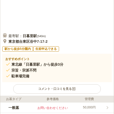
最寄駅：
日暮里
駅
(
540m
)
東京都台東区谷中7-17-2
駅から徒歩5分圏内
生前申込できる
おすすめポイント
東北線「日暮里駅」から徒歩3分
宗旨・宗派不問
駐車場完備
コメント・口コミを見る
お墓タイプ
参考価格
管理費
ライフドット編集部のコメント
東北線「日暮里駅」から徒歩3分と、歩いて参拝できるアクセス
一般墓
50,000円
お問い合わせください
抜群の霊園です。また、駐車場も完備されているので、ご家族で