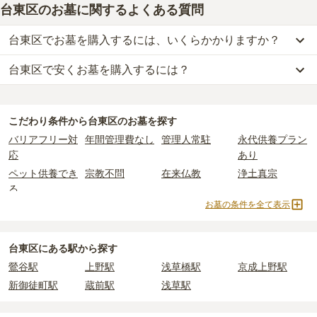
台東区のお墓に関するよくある質問
台東区でお墓を購入するには、いくらかかりますか？
台東区で安くお墓を購入するには？
台東区
での購入費用の目安は、
一般墓が約324万円、樹木葬が約80
万円、納骨堂が約71万円、永代供養墓が約66万円
です。
台東区
で一番安価な
お墓
は、
浄土真宗東本願寺派 本山 東本願寺
の
一般墓を建てる場合は、「永代使用料（土地代）」と「墓石代」の
一般墓
で、
1万円
からお求めいただけます。
2つが主な費用となります。
こだわり条件から
台東区
のお墓を探す
一般的に最も費用を抑えられるのは、他の方のご遺骨と一緒に埋葬
台東区
の一般墓の永代使用料の平均は
157万円
で、墓石代は
東京都
バリアフリー対
年間管理費なし
管理人常駐
永代供養プラン
する
「合祀墓（ごうしぼ）」
と呼ばれるタイプです。個別のお墓に
の平均
166.9万円
です。いずれも区画の広さや墓石の大きさ・素材
応
あり
比べて省スペースで管理の手間がかからないため、費用が安く設定
によって変わります。
ペット供養でき
宗教不問
在来仏教
浄土真宗
されています。
樹木葬・納骨堂・永代供養墓は、基本的に墓石代がかからず、永代
る
価格の目安は、1名あたり5万円〜30万円程度です。
使用料のみかかります。
お墓の条件を全て表示
曹洞宗
真言宗
日蓮宗
浄土宗
台東区
で安価なお墓を探したい場合は、
価格の安い順
で並び替えて
臨済宗
天台宗
真宗大谷派
樹木葬
なお、お墓によっては以下の費用が別途かかる場合があります。
お墓を探すのがおすすめです。
・
開眼法要の費用
：お墓を新しく建てた際に行う儀式のための費
納骨堂
永代供養墓
公営霊園
民営霊園
台東区にある駅から探す
用。僧侶に渡すお布施がかかります。
寺院墓地
1人用区画あり
2人用区画あり
3人用区画あり
鶯谷駅
上野駅
浅草橋駅
京成上野駅
・
納骨式の費用
：お墓に遺骨を納める儀式のための費用。僧侶に渡
新御徒町駅
蔵前駅
浅草駅
すお布施、会食などの費用がかかります。
・
年間管理費
：お墓の管理費。契約後、毎年発生するケースがあり