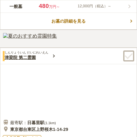
寛永寺 徳川浄苑は、徳川将軍家代々の菩提寺として知られてい
480
一般墓
12,000円（税込）～
万円～
る天台宗の別格大本山寛永寺が管理する霊園です。 参拝者に優
しい、アクセス良好な立地で、駐車場も完備されているのでお車
お墓の詳細を見る
でも参拝に行くことができます。 バリアフリーで参道と水場が
コメントの続きを読む
整備されているため、水はけがよく、お年寄りから小さいお子様
まで、安心してお参りをすることができます。
口コミ評価
4.3
みんなの評価
口コミ
4
件
墓地管理事務所で、お花・線香を販売しており、いつもそれを利
70代
男性
しんりょういん だいにれいえん
用しています。持ってゆく事はありません。歩いて１０分程度のところ
津梁院 第二霊園
に、豆腐料理専門の店があり、法事の時には予約して利用しています。大
小部屋があり、人数に合わせて４０人程度まで大丈夫です。
口コミの続きを読む
最寄駅：
日暮里
駅
(
1.1km
)
東京都台東区上野桜木1-14-29