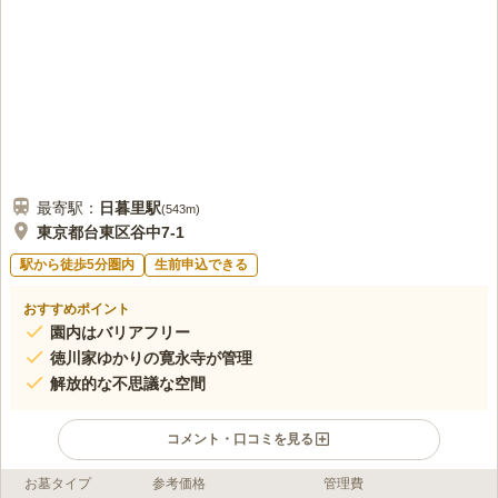
地ぐらいも高そうだし、ジェイアール山手線の日暮里から徒歩5分で着くの
で大変便利。法事は上野でやることが多い。
口コミの続きを読む
最寄駅：
日暮里
駅
(
543m
)
東京都台東区谷中7-1
駅から徒歩5分圏内
生前申込できる
おすすめポイント
園内はバリアフリー
徳川家ゆかりの寛永寺が管理
解放的な不思議な空間
コメント・口コミを見る
お墓タイプ
参考価格
管理費
ライフドット編集部のコメント