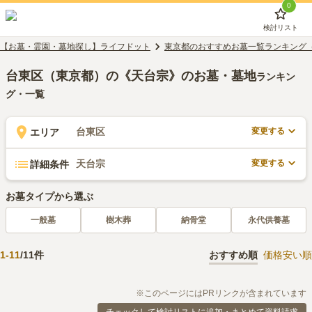
0
検討リスト
【お墓・霊園・墓地探し】ライフドット
東京都のおすすめお墓一覧ランキング
台東区（東京都）の《天台宗》のお墓・墓地
ランキン
グ・一覧
変更する
台東区
エリア
変更する
天台宗
詳細条件
お墓タイプから選ぶ
一般墓
樹木葬
納骨堂
永代供養墓
1
-
11
/
11
件
おすすめ順
価格安い順
※このページにはPRリンクが含まれています