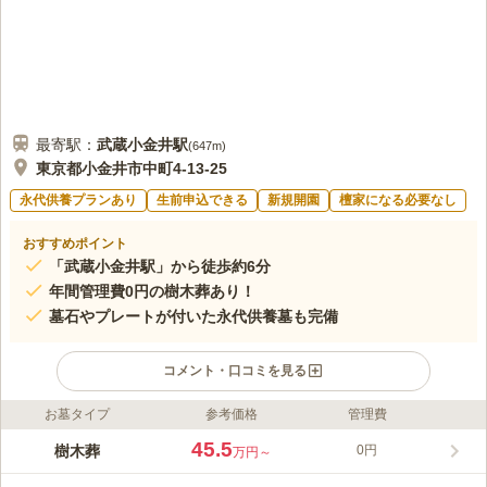
最寄駅：
武蔵小金井
駅
(
647m
)
東京都小金井市中町4-13-25
永代供養プランあり
生前申込できる
新規開園
檀家になる必要なし
おすすめポイント
「武蔵小金井駅」から徒歩約6分
年間管理費0円の樹木葬あり！
墓石やプレートが付いた永代供養墓も完備
コメント・口コミを見る
お墓タイプ
参考価格
管理費
ライフドット編集部のコメント
小金井市に現存する最古の寺院で、約450年余前に開山した金藏
45.5
樹木葬
0円
万円～
院に、新しく「はけの墓苑」が開苑されました。 最寄り駅の
「武蔵小金井駅」から徒歩約6分と近く、「自分たちらしく。話