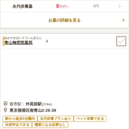
歩足を踏み入れると、樹齢500年以上の銀杏の木（新宿区指定天
8
永代供養墓
0円
万円～
然記念物）をはじめとする豊かな緑が広がります。 「つむぎの
コメントの続きを読む
森」は、大切な命の記憶を未来へつむぎ、自然に還る安らぎの場
所です。 都会の喧騒を離れ、大木や草花に囲まれた静寂の中
お墓の詳細を見る
口コミ評価
で、大切な方とのつながりを感じながら穏やかな時を過ごすこと
5.0
みんなの評価
口コミ
1
件
ができます。
都営地下鉄の牛込柳町駅から近くて便利です。お寺(と駅)の近く
60代
男性
あおやまばいそういんぼえん
にちょっと洒落たお食事処も沢山あり、今日は寄りませんでしたが、楽し
青山梅窓院墓苑
みの一つになりそうです。
口コミの続きを読む
最寄駅：
外苑前
駅
(
274m
)
東京都港区南青山2-26-38
駅から徒歩5分圏内
永代供養プランあり
ペット供養できる
生前申込できる
檀家になる必要なし