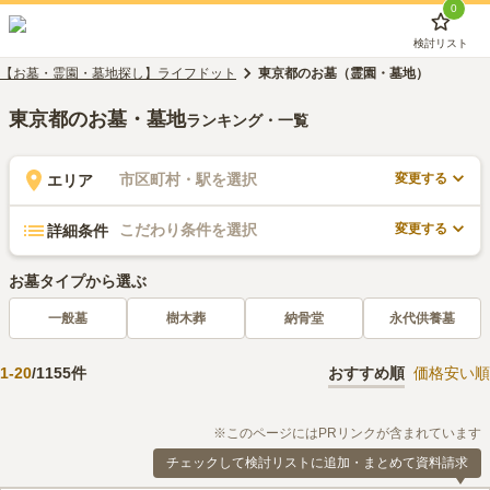
0
検討リスト
【お墓・霊園・墓地探し】ライフドット
東京都のお墓（霊園・墓地）
東京都のお墓・墓地
ランキング・一覧
変更する
市区町村・駅を選択
エリア
変更する
こだわり条件を選択
詳細条件
お墓タイプから選ぶ
一般墓
樹木葬
納骨堂
永代供養墓
1
-
20
/
1155
件
おすすめ順
価格安い順
※このページにはPRリンクが含まれています
チェックして検討リストに追加・まとめて資料請求