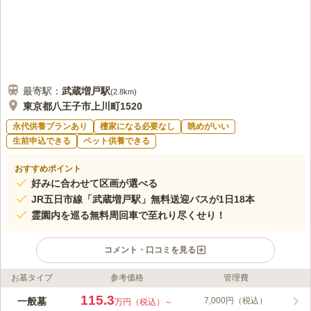
最寄駅：
武蔵増戸
駅
(
2.8km
)
東京都八王子市上川町1520
永代供養プランあり
檀家になる必要なし
眺めがいい
生前申込できる
ペット供養できる
おすすめポイント
好みに合わせて区画が選べる
JR五日市線「武蔵増戸駅」無料送迎バスが1日18本
霊園内を巡る無料周回車で至れり尽くせり！
コメント・口コミを見る
お墓タイプ
参考価格
管理費
ライフドット編集部のコメント
八王子市にある上川霊園は、西東京バス「上川霊園」バス停下車
115.3
一般墓
7,000円（税込）
万円（税込）～
徒歩約5分にある、雄大な自然が数多く残る地に昭和47年に開園