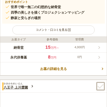
おすすめポイント
世界で唯一無二の幻想的な納骨堂
四季の美しさを描くプロジェクションマッピング
静寂と安らぎの場所
コメント・口コミを見る
お墓タイプ
参考価格
管理費
ライフドット編集部のコメント
世界で唯一の幻想的な納骨堂、琉璃殿。古代の技で生まれたガラ
15
納骨堂
4,000円
万円～
ス仏像が静かに輝き、穏やかな光が空間を満たします。春には
桜、夏には新緑と、四季折々の情景を描き出すプロジェクション
8
永代供養墓
0円
万円
マッピングが、訪れるたびに新たな感動をお届けします。 都会
コメントの続きを読む
の中心・新宿にありながら、自然の静けさに包まれたこの場所
は、人生の最期を穏やかに迎え、ご家族の想いを未来へと繋ぐ大
お墓の詳細を見る
口コミ評価
切な場所です。どうぞお気軽にご見学ください。
4.5
みんなの評価
口コミ
1
件
駅からは近いのですが、特に予定がなければ行くことのない駅な
30代
女性
かみかわれいえん
のでお買い物のついで等に気軽に立ち寄るには難しいです。
八王子 上川霊園
口コミの続きを読む