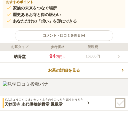
おすすめポイント
家族の未来をつなぐ場所
歴史あるお寺と街の賑わい
あなただけの「想い」を形にできる
コメント・口コミを見る
お墓タイプ
参考価格
管理費
ライフドット編集部のコメント
赤坂一ツ木陵苑は、業界唯一の機能「家系樹」を備え、お墓の横
94
納骨堂
16,000円
万円～
に設置されたモニターで家系図の作成や、故人の写真、家族の思
い出、未来へのメッセージなどを残せる新しいお墓です。無機質
お墓の詳細を見る
になりがちな室内のお墓に、生花や水をお供えするなど、故人へ
コメントの続きを読む
の温かい心遣いを大切にしています。400年以上の歴史を持つ
「赤坂不動尊 威徳寺」が運営しており、寺ヨガや写経といった
口コミ評価
文化的な催しも人気です。また、お子様の文字や好きな言葉を刻
3.8
みんなの評価
口コミ
1
件
むなど、ご家族の想いを形にできる個性豊かな銘板も魅力です。
都会の真ん中にあるので、周辺にホテルや飲食店をはじめ様々な
50代
女性
シンプルで美しい設計は、清掃がしやすく、清潔な環境を維持で
てんみょうこくじ えいたいくようのうこつどう ほうおうどう
店舗や施設が揃っており、大変便利でありがたいです。
きます。賑やかな赤坂の街にあるため、お参りの帰りにはランチ
天妙国寺 永代供養納骨堂 鳳凰堂
口コミの続きを読む
や買い物を楽しむことができ、亡き人も喜んでくれるでしょう。
お客様に寄り添い、真心を込めた誠実な対応で、納得のいくお墓
づくりをサポートしております。ぜひ一度、ご見学くださいま
せ。