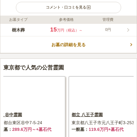
コメント・口コミを見る
お墓タイプ
参考価格
管理費
ライフドット編集部のコメント
約400年の歴史を持つ光円寺の境内にオープン予定の樹木葬墓地
15
樹木葬
0円
万円（税込）～
です。50種類以上の植栽が彩る華やかな区画で、1～4人まで一
緒に眠ることができます。全員が納骨されたあとは年間管理費は
お墓の詳細を見る
かからず、家族に負担を残しません。合葬墓「紅葉の碑」、個別
コメントの続きを読む
墓「凜花」、ペット共葬可能な個別墓「双葉」があり、全て使用
期間は13年です。13年後は合祀され、光円寺によって永代にわ
口コミ評価
たり供養されます。 現在、改修工事中のため、駐車場はご利用
4.8
みんなの評価
口コミ
1
件
東京都で人気の公営霊園
いただけません。詳しくはお問い合わせください。
東京タワーがお墓から見えるのが感動でした。 愛宕神社や東京
50代
女性
プリンスホテル、芝公園、増上寺と周辺には名だたる名所だらけです。
口コミの続きを読む
立 谷中霊園
都立 八王子霊園
京都台東区谷中7-5-24
東京都八王子市元八王子町3-2536
般墓
289.6万円～+墓石代
一般墓
119.6万円+墓石代