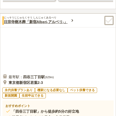
にっそうじじゅもくそう しんじゅくあるべり
日宗寺樹木葬「新宿Alberi-アルベリ-」
最寄駅：
四谷三丁目
駅
(
629m
)
東京都新宿区若葉2-3
永代供養プランあり
檀家になる必要なし
ペット供養できる
新規開園
生前申込できる
おすすめポイント
「四谷三丁目駅」から徒歩約5分の好立地