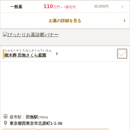
2024年7月にオープンした「成城しだれ桜墓苑」は、妙法寺の境
110
一般墓
30,000円
万円～
+墓石代
内にあります。山門の近くにある樹齢75年の大きなしだれ桜は、
花見の名所となっています。また、「全方位の交通安全や世界平
お墓の詳細を見る
和を祈念するため」作られた、有名なおおくら大仏があります。
コメントの続きを読む
50台分の専用平置き駐車場が備えられており､お盆やお彼岸など
混み合う時期も安心です。開放感とゆとり溢れる苑内は、通路が
口コミ評価
広く、平坦な安心設計です。かけがえのない家族の一員であるペ
この霊園はまだ誰からも評価されていません。
ットと共に眠れる区画のほか、広さ､石種､デザインなど豊富な区
画が用意されています。
じゅもくそう たなしさくらていえん
樹木葬 田無さくら庭園
最寄駅：
田無
駅
(
763m
)
東京都西東京市北原町1-1-36