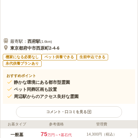
口コミの続きを読む
最寄駅：
西府
駅
(
1.6km
)
東京都府中市西原町2-4-6
檀家になる必要なし
ペット供養できる
生前申込できる
永代供養プランあり
おすすめポイント
静かな環境にある都市型霊園
ペット同葬区画も設置
周辺駅からのアクセス良好な霊園
コメント・口コミを見る
お墓タイプ
参考価格
管理費
ライフドット編集部のコメント
JR「北府中駅」・「西府駅」・「保谷駅」より車で約5分、最寄
75
一般墓
14,300円（税込）
万円～
+墓石代