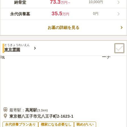
73.3
納骨堂
10,000円
万円～
したい、ふれたい時、いつでもすぐ逢える場所。」をコンセプト
コメントの続きを読む
に誕生した、和モダンな庭苑墓と納骨堂です。 地域にも開かれ
35.5
永代供養墓
0円
万円
た新しい佇まいで、心地よさ、お参りのしやすさを感じられま
口コミ評価
す。 永代供養墓や樹木葬、集合墓、納骨堂など様々なお墓があ
5.0
みんなの評価
口コミ
1
件
り、金藏院によって末永くご供養されます。 苑内には、どなた
お墓の詳細を見る
駅から近いお墓ですが、周りは静かな住宅街となっていて、とて
50代
女性
でも巡礼できる四国八十八ケ所「御砂踏み巡礼路」や、ご葬儀の
も落ち着いた雰囲気です。 歴史ある金蔵院さんの中にある墓地で安心感も
執り行える「はけの墓苑 会館」があり、お気軽に立ち寄って、
感じました。
おいしいお茶とともにご休息いただけます。 10/7より先行案内
とうきょうれいえん
口コミの続きを読む
会がスタートし、11月に開苑いたします。
東京霊園
最寄駅：
高尾
駅
(
3.1km
)
東京都八王子市元八王子町2-1623-1
永代供養プランあり
檀家になる必要なし
眺めがいい