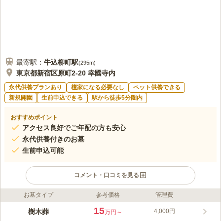
最寄駅：
牛込柳町
駅
(
295m
)
東京都新宿区原町2-20 幸國寺内
永代供養プランあり
檀家になる必要なし
ペット供養できる
新規開園
生前申込できる
駅から徒歩5分圏内
おすすめポイント
アクセス良好でご年配の方も安心
永代供養付きのお墓
生前申込可能
コメント・口コミを見る
お墓タイプ
参考価格
管理費
ライフドット編集部のコメント
樹木葬「つむぎの森」は新宿区に位置する約400年の歴史を持つ
15
樹木葬
4,000円
万円～
日蓮宗のお寺、幸國寺の境内にございます。都心にありながら一