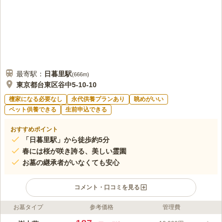
最寄駅：
日暮里
駅
(
666m
)
東京都台東区谷中5-10-10
檀家になる必要なし
永代供養プランあり
眺めがいい
ペット供養できる
生前申込できる
おすすめポイント
「日暮里駅」から徒歩約5分
春には桜が咲き誇る、美しい霊園
お墓の継承者がいなくても安心
コメント・口コミを見る
お墓タイプ
参考価格
管理費
ライフドット編集部のコメント
都心にあるのにとても静かな、緑に囲まれた霊園です。土の中に