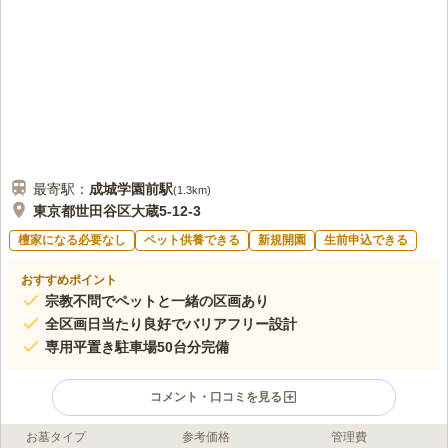
最寄駅：
成城学園前
駅
(
1.3km
)
東京都世田谷区大蔵5-12-3
檀家になる必要なし
ペット供養できる
新規開園
生前申込できる
おすすめポイント
宗教不問でペットと一緒の区画あり
全区画日当たり良好でバリアフリー設計
専用平置き駐車場50台分完備
コメント・口コミを見る
お墓タイプ
参考価格
管理費
ライフドット編集部のコメント