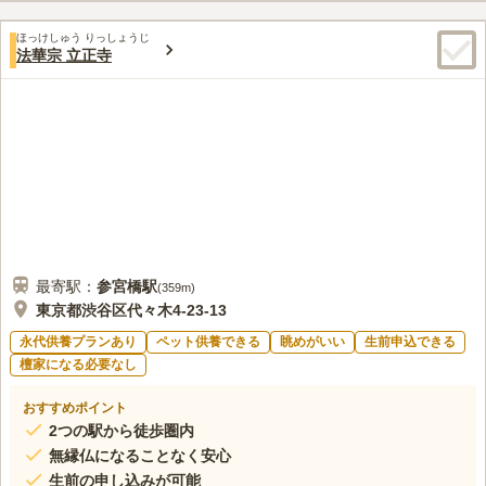
です。 管理棟では法要も執り行えるほか、常時花や線香を販売
口コミ評価
しているので、いつでも気軽にお参りができます。 新区画の樹
ほっけしゅう りっしょうじ
3.6
みんなの評価
口コミ
7
件
法華宗 立正寺
木葬「瑠璃」は、経営主体の興安寺が永代供養しており、お一人
お墓には事務所もあって、お茶や冷たいお水もいただけるのでい
60代
女性
様でも生前から申し込める新しい形の樹木葬です。
いと思います。トイレも完備しているのでいいかなと思っています。
口コミの続きを読む
最寄駅：
参宮橋
駅
(
359m
)
東京都渋谷区代々木4-23-13
永代供養プランあり
ペット供養できる
眺めがいい
生前申込できる
檀家になる必要なし
おすすめポイント
2つの駅から徒歩圏内
無縁仏になることなく安心
生前の申し込みが可能