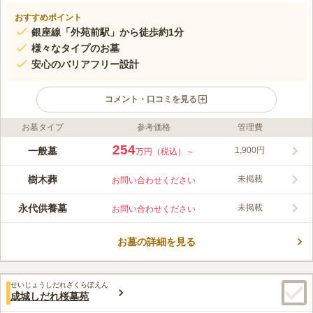
おすすめポイント
銀座線「外苑前駅」から徒歩約1分
様々なタイプのお墓
安心のバリアフリー設計
コメント・口コミを見る
お墓タイプ
参考価格
管理費
ライフドット編集部のコメント
都会的で洗練された雰囲気の青山通りにある、青山梅窓院墓苑。
254
一般墓
1,900円
万円（税込）～
最寄り駅から、徒歩10分以内で行けるので交通アクセスが良好で
す。また、近くには商業施設があるのでお参り後の散策も楽しめ
樹木葬
未掲載
お問い合わせください
ます。江戸時代から続く由緒正しいお寺の墓地ですが、墓苑内は
コメントの続きを読む
バリアフリー対応しており、車いすの方やベビーカーで来寺され
永代供養墓
未掲載
お問い合わせください
る方でも安心してお参りできます。一般墓所からさまざなプラン
口コミ評価
が用意されているので、お好みでお選び頂けます。
4.1
みんなの評価
口コミ
10
件
お墓の詳細を見る
梅窓院は、青山通り（国道246号線があり）に面した立地で、最
60代
男性
寄り駅が外苑前駅ですから、飲食店もカフェもスーパーマーケットもブテ
ィックも花屋もあり、買い物やウインドウショッピングをするのも楽しい
せいじょうしだれざくらぼえん
と思います。
成城しだれ桜墓苑
口コミの続きを読む