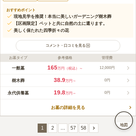
おすすめポイント
現地見学を推奨！本当に美しいガーデニング樹木葬
【区画限定】ペットと共に自然の土に還ります。
美しく保たれた四季折々の花
コメント・口コミを見る
お墓タイプ
参考価格
管理費
ライフドット編集部のコメント
やさしい緑の空間に桃、さくら、バラ、季節の花がシーズンそれ
165
一般墓
12,000円
万円（税込）～
ぞれに咲き誇り、故人のみならずお墓参りする人の想いと時間を
もてなす樹木葬霊園です。樹木葬は2タイプあり、集合墓と個人
38.9
樹木葬
0円
万円～
墓から選べます。集合墓は苑内の中心にある白い大理石のモニュ
コメントの続きを読む
メントをシンボルとしています。モニュメント前の水盤に折り紙
19.8
永代供養墓
0円
万円～
の花をたむけ、手を合わせます。個人墓は1～4人まで利用でき、
口コミ評価
桃やさくらの花が両サイドに設けられた区画で、芝生の下に埋葬
この霊園はまだ誰からも評価されていません。
されます。こちらはペット共葬区画もあります。
お墓の詳細を見る
地図
1
2
…
57
58