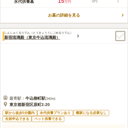
15
永代供養墓
0円
万円
してご利用いただけます。最寄り駅から徒歩県圏内で、品川商店
コメントの続きを読む
街沿いに位置するので、お参り後の散策も楽しめます。納骨数に
合わせて小壇、中壇、大壇、特別壇の4タイプあり、内容に合わ
お墓の詳細を見る
口コミ評価
せて複数の使用料プランが用意されています。
この霊園はまだ誰からも評価されていません。
しんじゅくるりでん（とうきょううしごめるりでん）
新宿琉璃殿（東京牛込琉璃殿）
最寄駅：
牛込柳町
駅
(
342m
)
東京都新宿区原町2-20
駅から徒歩5分圏内
永代供養プランあり
檀家になる必要なし
生前申込できる
ペット供養できる