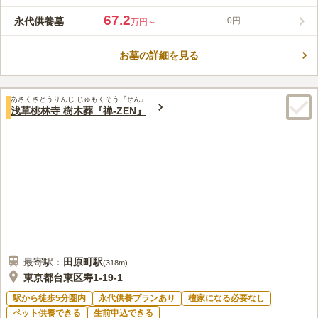
りバス停からも徒歩1分とアクセス良好の霊園です。宗教宗派不
問で駐車場台数43台（インターロック仕上げ）あり、参拝者が多
67.2
永代供養墓
0円
万円～
くなる、お盆やお彼岸など、お墓参りシーズンでも問題なく利用
コメントの続きを読む
することができます。管理棟、法要施設、休憩所、エレベータ
ー、車椅子用トイレなど設備も充実しています。
お墓の詳細を見る
口コミ評価
3.6
みんなの評価
口コミ
3
件
管理棟、法要施設、休憩所、エレベーター、車椅子用トイレなど
50代
男性
あさくさとうりんじ じゅもくそう『ぜん』
充実した設備があり、それなりに満足できる。食事などができるレストラ
浅草桃林寺 樹木葬『禅-ZEN』
ンなど徒歩で行ける範囲にあればなおよい。
口コミの続きを読む
最寄駅：
田原町
駅
(
318m
)
東京都台東区寿1-19-1
駅から徒歩5分圏内
永代供養プランあり
檀家になる必要なし
ペット供養できる
生前申込できる