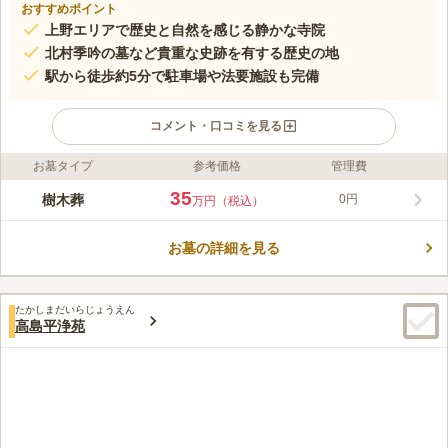
おすすめポイント
上野エリアで歴史と自然を感じる静かな寺院
北村季吟の墓など貴重な史跡を有する歴史の地
駅から徒歩約5分で駐車場や法要施設も完備
コメント・口コミを見る
お墓タイプ
参考価格
管理費
ライフドット編集部のコメント
上野・入谷エリアに位置する正慶寺は、都会の喧騒を離れて心静
35
樹木葬
0円
万円（税込）
かに過ごせる曹洞宗の寺院です。境内には東京都指定史跡である
俳人・北村季吟の墓など貴重な史跡があり、歴史の息吹を間近に
お墓の詳細を見る
感じられます。最寄り駅から徒歩約5分、JR「上野駅」からも徒
コメントの続きを読む
歩圏内という好立地に加え、駐車場や法要施設も完備されていま
す。歴史と利便性が調和した環境で、法要から日々の参拝まで、
口コミ評価
穏やかな時間を過ごすことができるでしょう。
たかしまだいらじょうえん
この霊園はまだ誰からも評価されていません。
高島平浄苑