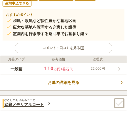
生前申込できる
おすすめポイント
和風・欧風など個性豊かな墓地区画
広大な墓地を管理する充実した設備
霊園内を行き来する巡回車でお墓参り楽々
コメント・口コミを見る
お墓タイプ
参考価格
管理費
ライフドット編集部のコメント
東京霊園は1965年に開園し、50年以上の歴史がある名門霊園で
110
一般墓
22,000円
万円
+墓石代
す。西東京バス「霊園正門」バス停からスグ。八王子城跡や皇室
のお墓である武蔵陵墓地の近く、都心からのアクセスも便利なロ
お墓の詳細を見る
ケーションにあります。 八王子の丘陵に広がる広大な敷地内
コメントの続きを読む
は、自然豊かで格式ある風格が感じられます。また、「安全で人
に優しい」環境づくりに力を入れており、広大な敷地内を車で移
口コミ評価
動することが可能です。 区画は、一般墓所の他、京都の庭園を
むさしめもりあるこーと
3.7
みんなの評価
口コミ
21
件
武蔵メモリアルコート
想起させる「もみじ苑」や高級ガーデニング庭園のような「欧風
霊園近くにホームセンターがあるし、花屋が何軒かあるので、お
70代
女性
墓域」、2020年10月に誕生した「グリーンガーデン」などバリ
花、線香を買うのに便利です。食事処は近くではありませんが、市内に有
エーション豊かです。格式ある大型霊園であるため、近隣住民だ
名な「とうふやうかい」という豆腐料理の名店があるので、そこまで車で
けでなく遠方からもお墓を求める方が多くいます。
行くことがあります。