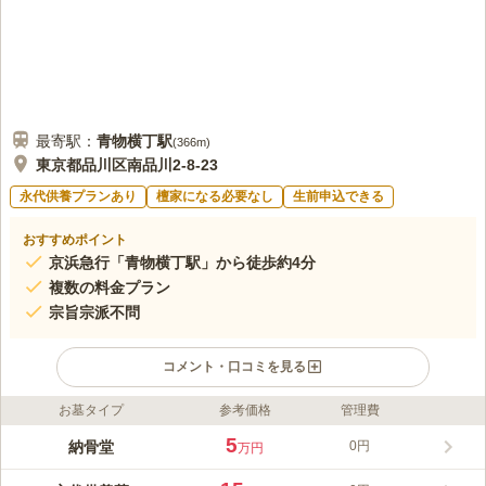
最寄駅：
青物横丁
駅
(
366m
)
東京都品川区南品川2-8-23
永代供養プランあり
檀家になる必要なし
生前申込できる
おすすめポイント
京浜急行「青物横丁駅」から徒歩約4分
複数の料金プラン
宗旨宗派不問
コメント・口コミを見る
お墓タイプ
参考価格
管理費
ライフドット編集部のコメント
徳川将軍家の保護を受けた、弘安8年（1285年）創建。品川を代
5
納骨堂
0円
万円
表する古刹寺院です。室内墓苑なので冷房・暖房も完備されてい
て天候に悩まず、お墓周りの清掃も手間がかからないので、安心