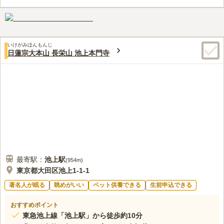
3.7
みんなの評価
口コミ
30
件
お墓に食事処があり、また近隣にも食事ができるお店があるの
40代
女性
で、法事の際は利用している。近所のセブンイレブンにはお花や線香も販
売しているので、時々使用している。
いけがみほんもんじ
口コミの続きを読む
日蓮宗大本山 長栄山 池上本門寺
最寄駅：
池上
駅
(
954m
)
東京都大田区池上1-1-1
著名人が眠る
眺めがいい
ペット供養できる
生前申込できる
おすすめポイント
東急池上線「池上駅」から徒歩約10分