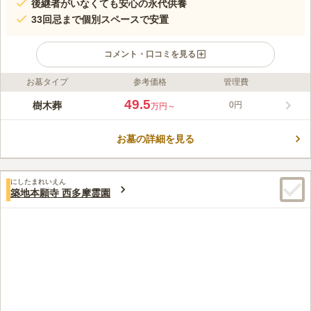
後継者がいなくても安心の永代供養
33回忌まで個別スペースで安置
コメント・口コミを見る
お墓タイプ
参考価格
管理費
ライフドット編集部のコメント
丸ノ内線「四谷三丁目駅」から歩いて約5分、アクセス至便な都
49.5
樹木葬
0円
万円～
市型樹木葬誕生。 「子供に負担をかけたくない」「自分一人
（または夫婦）で入りたい」というニーズに応える、期限付きの
お墓の詳細を見る
樹木葬です。 お墓を管理する方がいなくても、日宗寺が責任を
コメントの続きを読む
持って永代にわたり供養・管理いたします。 ご納骨から33回忌
の間は、個別のスペースにて大切に供養いたします。仏教におい
口コミ評価
て、33回忌は「弔い上げ（とむらいあげ）」と呼ばれ、どんな罪
にしたまれいえん
この霊園はまだ誰からも評価されていません。
築地本願寺 西多摩霊園
も消えて完全に仏様になる節目の年とされています。33回忌を過
ぎた後は、合祀（ごうし）にて永眠いただき、安心です。