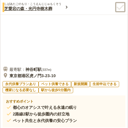
しばあたごのもり・こうえんじじゅもくそう
芝愛宕の森・光円寺樹木葬
最寄駅：
神谷町
駅
(
337m
)
東京都港区虎ノ門3-23-10
永代供養プランあり
ペット供養できる
新規開園
生前申込できる
檀家になる必要なし
駅から徒歩5分圏内
おすすめポイント
都心のオアシスで叶える永遠の眠り
2路線2駅から徒歩圏内の好立地
ペット共生と永代供養の安心プラン