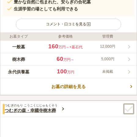
豊かな自然に包まれた、安らぎの合祀墓
生涯学習の場としても利用できる
コメント・口コミを見る
お墓タイプ
参考価格
管理費
ライフドット編集部のコメント
池上本門寺は、東京都大田区にある日蓮宗の大本山です。日蓮宗
160
一般墓
12,000円
万円～
+墓石代
七大本山の一つで、山号を長栄山、院号を大国院、寺号を本門寺
とし、古くより由緒ある寺院です。日蓮宗の14ある霊跡寺院の一
60
樹木葬
5,000円
万円～
つにもなっています。重要文化財の五重塔なども有名で、この塔
コメントの続きを読む
は関東に現存している幕末以前の4つの五重塔のうち、一番古い
100
永代供養墓
未掲載
万円
ものです。
口コミ評価
3.9
みんなの評価
口コミ
9
件
お墓の詳細を見る
周辺の環境はいつも手入れがされていてとてもきれいで満足して
50代
男性
います。春には桜が一面に咲いてとてもきれいです。
口コミの続きを読む
つむぎのもり こうこくじじゅもくそう
つむぎの森・幸國寺樹木葬