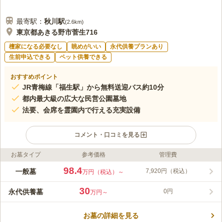
最寄駅：
秋川
駅
(
2.6km
)
東京都あきる野市菅生716
檀家になる必要なし
眺めがいい
永代供養プランあり
生前申込できる
ペット供養できる
おすすめポイント
JR青梅線「福生駅」から無料送迎バス約10分
都内最大級の広大な民営公園墓地
法要、会席を霊園内で行える充実設備
コメント・口コミを見る
お墓タイプ
参考価格
管理費
ライフドット編集部のコメント
昭和41年に開園した西多磨霊園は、松田優作、山田耕筰（作曲
98.4
一般墓
7,920円（税込）
万円（税込）～
家）など著名人も眠る高級霊園です。JR青梅線「福生駅」から
送迎バスで10分。水曜日のみ運休ですが、土・日・祝日は1時間
30
永代供養墓
0円
万円～
に3本運行しています。マイカーの場合は、「圏央道日の出イン
コメントの続きを読む
ター」から5分とアクセスも良好で、気軽にお参りにいくことが
できます。
お墓の詳細を見る
口コミ評価