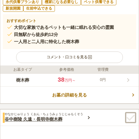
永代供養プランあり
檀家になる必要なし
ペット供養できる
新規開園
生前申込できる
おすすめポイント
大切な家族であるペットも一緒に眠れる安心の霊園
田無駅から徒歩約12分
一人用と二人用に特化した樹木葬
コメント・口コミを見る
お墓タイプ
参考価格
管理費
ライフドット編集部のコメント
樹木葬 田無さくら庭園は、遍立寺の境内にあります。最寄駅か
38
樹木葬
0円
万円～
ら徒歩約12分、「北原住宅バス停」からは徒歩約1分と、交通利
便性が高い立地です。桜の木をシンボルツリーとした樹木葬は緑
お墓の詳細を見る
が多く、公園のような造りになっています。たくさんの草花に囲
コメントの続きを読む
まれた中でペットも一緒に眠れるため、愛するペットとずっと一
緒にいたい方におすすめです。ベンチや休憩所もあり、お墓参り
口コミ評価
後の休憩場所にも困りません。境内はバリアフリーに対応してお
やなかじゅりょう くおん・ちょうみょうじじゅもくそう
この霊園はまだ誰からも評価されていません。
谷中樹陵 久遠・長明寺樹木葬
り、段差が少なくなっています。