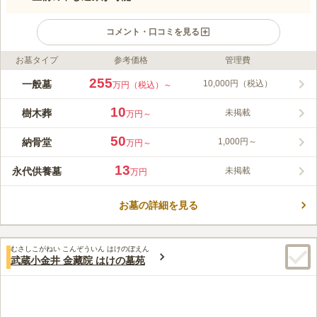
コメント・口コミを見る
お墓タイプ
参考価格
管理費
ライフドット編集部のコメント
閑静な住宅街に位置する立正寺は、京都本能寺を本山としている
255
一般墓
10,000円（税込）
万円（税込）～
由緒あるお寺です。 施設内には法要施設や会食施設のほかに、
管理棟や売店そして駐車場などを完備しています。 売店では供
10
樹木葬
未掲載
万円～
花やお線香を販売しているため、手ぶらでもお墓参りができ便利
コメントの続きを読む
です。 また境内の墓地は、参道がバリアフリーとなっており、
50
納骨堂
1,000円～
万円～
車椅子の方やベービーカーの必要なお子様連れのごご家族の方も
口コミ評価
安全にお参りすることができます。
この霊園はまだ誰からも評価されていません。
13
永代供養墓
未掲載
万円
お墓の詳細を見る
むさしこがねい こんぞういん はけのぼえん
武蔵小金井 金藏院 はけの墓苑