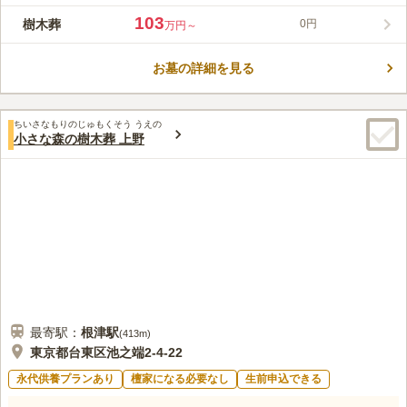
した歴史ある霊園です。西東京エリアにあるため、抜群の自然環
103
樹木葬
0円
万円～
境に恵まれています。また、エントランスを抜けるとすぐに、法
コメントの続きを読む
要施設の上川緑葉会館が出迎えてくれます。この施設には法要
室、休憩室や会食室があり、法事の際に便利です。総面積22万㎡
お墓の詳細を見る
口コミ評価
を超える広大な敷地内には、欧風庭園のようなエリア「ヴェルデ
3.1
みんなの評価
口コミ
20
件
の庭（15区1番）」や、モノトーンを基調にした参道がある落ち
武蔵増戸駅周辺にスーパーやコンビニ等が多少はあるが、霊園周
30代
男性
着いたエリア、完全バリアフリーで駐車場に隣接した便利な「15
ちいさなもりのじゅもくそう うえの
辺はほとんど何も無いといってもいいくらい店は無い。霊園に大きな待合
区2番」・「15区3番」エリア、抜群の眺望を誇る「みはらしの
小さな森の樹木葬 上野
スペースや食事が取れるスペースがある。
丘」エリア、ガーデニングが美しい「庭園墓地」エリア、など多
口コミの続きを読む
種多様な墓地区画があります。
最寄駅：
根津
駅
(
413m
)
東京都台東区池之端2-4-22
永代供養プランあり
檀家になる必要なし
生前申込できる