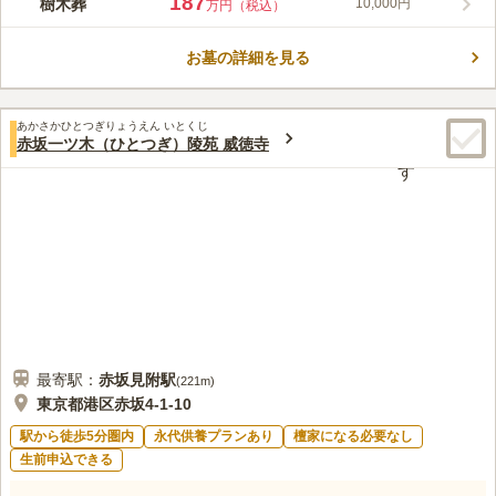
187
樹木葬
10,000円
万円（税込）
眠ることにこだわった樹木葬墓となっています。園内には樹齢
600年を超えるタブの木の下で眠れる人気の区画や、個人名を石
お墓の詳細を見る
碑に彫刻することができる1人用の樹木葬墓地などがあり、バラ
コメントの続きを読む
エティ豊か。経営主体である長明寺は、古くは蛍の名所として知
られ、水戸黄門で知られる水戸光圀もよく訪れたそうです。
口コミ評価
あかさかひとつぎりょうえん いとくじ
4.9
みんなの評価
口コミ
2
件
赤坂一ツ木（ひとつぎ）陵苑 威徳寺
日暮里駅の構内には、エキュート日暮里があります。 お寺さん
40代
女性
の近くには谷中銀座もありますので、お墓参りの後に少し散策もできそう
です。
口コミの続きを読む
最寄駅：
赤坂見附
駅
(
221m
)
東京都港区赤坂4-1-10
駅から徒歩5分圏内
永代供養プランあり
檀家になる必要なし
生前申込できる