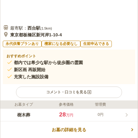
最寄駅：
西台
駅
(
1.5km
)
東京都板橋区新河岸1-10-4
永代供養プランあり
檀家になる必要なし
生前申込できる
おすすめポイント
都内では希少な駅から徒歩圏の霊園
新区画 再販開始
充実した施設設備
コメント・口コミを見る
お墓タイプ
参考価格
管理費
ライフドット編集部のコメント
高島平浄苑は、都営三田線「西台駅」「高島平駅」から徒歩圏と
28
樹木葬
0円
万円
いう好立地の霊園です。 利用者の宗旨宗派を問わないので、ど
なたでもご利用いただけます。 参道はバリアフリー設計、管理
お墓の詳細を見る
棟にはエレベータを完備し、駐車場には身障者用車両専用区画を
コメントの続きを読む
用意しておりますので、足の悪い方や小さなお子様連れでも安心