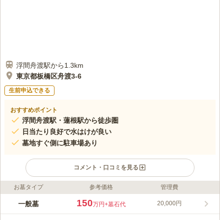
浮間舟渡駅から1.3km
東京都板橋区舟渡3-6
生前申込できる
おすすめポイント
浮間舟渡駅・蓮根駅から徒歩圏
日当たり良好で水はけが良い
墓地すぐ側に駐車場あり
コメント・口コミを見る
お墓タイプ
参考価格
管理費
ライフドット編集部のコメント
蓮華寺 舟渡別院墓地は、江戸時代中期以前から続く古刹・蓮華
150
一般墓
20,000円
万円
+墓石代
寺の別院墓地です。本院は歩いて10分ほどの板橋区蓮根にありま
す。園内はきれいに整備されており、参道はフラットで歩きやす