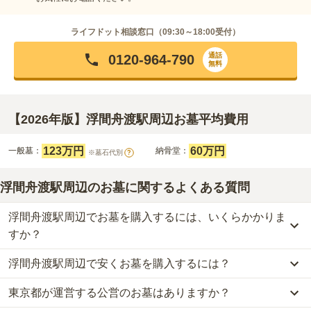
ライフドット相談窓口（
09:30～18:00
受付）
通話
0120-964-790
無料
【2026年版】浮間舟渡駅周辺お墓平均費用
123万円
60万円
一般墓：
納骨堂：
※墓石代別
?
浮間舟渡駅周辺のお墓に関するよくある質問
浮間舟渡駅周辺でお墓を購入するには、いくらかかりま
すか？
浮間舟渡駅周辺で安くお墓を購入するには？
浮間舟渡駅周辺
での購入費用の目安は、
一般墓が約290万円、納骨
堂が約60万円
です。
東京都が運営する公営のお墓はありますか？
浮間舟渡駅周辺
で一番安価な
お墓
は、
蓮華寺 納骨塔
の
納骨堂
で、
一般墓を建てる場合は、「永代使用料（土地代）」と「墓石代」の
60万円
からお求めいただけます。
2つが主な費用となります。