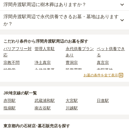
浮間舟渡駅周辺に樹木葬はありますか？
浮間舟渡駅周辺
には、公営の霊園の掲載がありません。
一般的に最も費用を抑えられるのは、他の方のご遺骨と一緒に埋葬
浮間舟渡駅周辺
の一般墓の永代使用料の平均は
123万円
で、墓石代
一方で、
東京都
内には、県または市区町村が運営する公営の霊園が
する
「合祀墓（ごうしぼ）」
と呼ばれるタイプです。個別のお墓に
は
東京都の平均
166.9万円
です。いずれも区画の広さや墓石の大き
浮間舟渡駅周辺で永代供養できるお墓・墓地はあります
浮間舟渡駅周辺
には、樹木葬の掲載がありません。
16
件あります。
比べて省スペースで管理の手間がかからないため、費用が安く設定
さ・素材によって変わります。
自然葬をお考えの場合は、海洋散骨もご検討ください。
か？
されています。
樹木葬・納骨堂・永代供養墓は、基本的に墓石代がかからず、永代
公営霊園は民営の霊園と異なり、契約にあたって応募資格が設けら
価格の目安は、1名あたり5万円〜30万円程度です。
使用料のみかかります。
浮間舟渡駅周辺
には、永代供養できるお墓・墓地が
2
件あります。
れているケースがほとんどです。
こだわり条件から
浮間舟渡駅周辺
のお墓を探す
詳しくは、
浮間舟渡駅周辺
の永代供養の一覧
をご覧ください。
主な条件として、遺骨がすでにある、該当の市区町村に一定年数以
浮間舟渡駅周辺
で安価なお墓を探したい場合は、
価格の安い順
で並
なお、お墓によっては以下の費用が別途かかる場合があります。
バリアフリー対
管理人常駐
永代供養プラン
ペット供養でき
上住んでいるなどが挙げられます。
び替えてお墓を探すのがおすすめです。
・
開眼法要の費用
：お墓を新しく建てた際に行う儀式のための費
応
あり
る
条件を満たさない場合は、申し込み自体ができないことも多いた
用。僧侶に渡すお布施がかかります。
め、事前の確認が重要です。
宗教不問
浄土真宗
曹洞宗
真言宗
・
納骨式の費用
：お墓に遺骨を納める儀式のための費用。僧侶に渡
契約条件の詳細は、各霊園のページをご確認いただくか、資料請求
すお布施、会食などの費用がかかります。
納骨堂
永代供養墓
民営霊園
寺院墓地
よりお問い合わせください。
お墓の条件を全て表示
・
年間管理費
：お墓の管理費。契約後、毎年発生するケースがあり
ます。
JR埼京線の駅一覧
正確な費用は、区画や石材の選び方によって大きく変わるため、見
赤羽駅
武蔵浦和駅
大宮駅
日進駅
積もりを取るまで確定しません。
現地見学では、担当者に「提示金額以外にかかる費用はないか」を
指扇駅
南古谷駅
川越駅
必ず確認することをおすすめします。
現地への見学が難しい場合は、資料請求でも各霊園の詳しい料金案
東京都
内の石材店･墓石販売店を探す
内を取り寄せることができます。