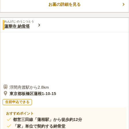
お墓の詳細を見る
いです。足元に不安のある方も安心してお参りすることができま
コメントの続きを読む
す。北に荒川、南を隅田川に挟まれた立地にあり、お参り前後に
川沿いの散歩を楽しめます。
口コミ評価
れんげじ のうこつとう
この霊園はまだ誰からも評価されていません。
蓮華寺 納骨塔
浮間舟渡駅から2.8km
東京都板橋区蓮根1-10-15
生前申込できる
おすすめポイント
都営三田線「蓮根駅」から徒歩約12分
「家」単位で契約する納骨堂