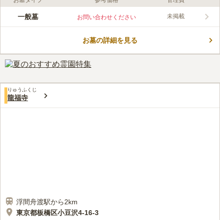
お墓タイプ
参考価格
管理費
ライフドット編集部のコメント
1000年以上の歴史がある曹洞宗系の宗泉寺では、近くに商業施
一般墓
未掲載
お問い合わせください
設が充実していることもありお花などを近くで買い揃えてのお参
りができます。曹洞宗の江戸三箇寺の一つとしても有名で、薬師
お墓の詳細を見る
三尊像や大善寺址石坂供養塔寺院が重要文化財としても指定され
コメントの続きを読む
ています。法要施設があるので、各種法事で利用することも可能
となっています。
口コミ評価
この霊園はまだ誰からも評価されていません。
りゅうふくじ
龍福寺
浮間舟渡駅から2km
東京都板橋区小豆沢4-16-3