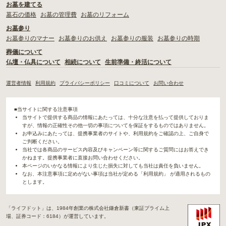
お墓を建てる
墓石の価格
お墓の管理費
お墓のリフォーム
お墓参り
お墓参りのマナー
お墓参りのお供え
お墓参りの服装
お墓参りの時期
葬儀について
仏壇・仏具について
相続について
生前準備・終活について
運営者情報
利用規約
プライバシーポリシー
口コミについて
お問い合わせ
■当サイトに関する注意事項
当サイトで提供する商品の情報にあたっては、十分な注意を払って提供しておりま
すが、情報の正確性その他一切の事項についてを保証をするものではありません。
お申込みにあたっては、提携事業者のサイトや、利用規約をご確認の上、ご自身で
ご判断ください。
当社では各商品のサービス内容及びキャンペーン等に関するご質問にはお答えでき
かねます。提携事業者に直接お問い合わせください。
本ページのいかなる情報により生じた損失に対しても当社は責任を負いません。
なお、本注意事項に定めがない事項は当社が定める「利用規約」 が適用されるもの
とします。
「ライフドット」は、1984年創業の株式会社鎌倉新書（東証プライム上
場、証券コード：6184）が運営しています。