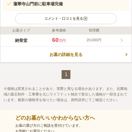
蓮華寺山門前に駐車場完備
コメント・口コミを見る
お墓タイプ
参考価格
管理費
ライフドット編集部のコメント
蓮華寺 納骨塔は、板橋区蓮根の蓮華寺境内にある納骨施設で
60
納骨堂
20,000円
万円
す。江戸時代中期以前に創建された長い歴史と伝統を持つ蓮華寺
によって管理・運営されるので安心して遺骨をお任せできます。
お墓の詳細を見る
一般的な永代供養の合同墓は1霊ごとに料金が発生することが多
コメントの続きを読む
いですが、蓮華寺の納骨塔は家族単位での契約となります。家族
何人で入っても金額に変わりがないのが最大の魅力です。更に、
口コミ評価
一般墓を購入するより費用を抑えることもできます。家族共に入
この霊園はまだ誰からも評価されていません。
1
れる納骨堂をお探しの方におすすめです。
価格は変更されることがあり、実際と異なる場合があります。また、近隣地
域の墓石制作・工事費を元にライフドット独自で算出した価格が一部含まれて
います。最新の価格等を知りたい場合は、資料請求にてご確認ください。
どのお墓がいいかわからない方へ
お墓の選び方のご相談を受付けています。
お気軽にお電話ください。