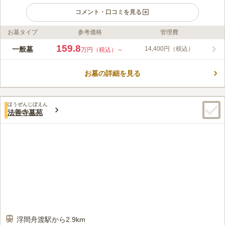
コメント・口コミを見る
お墓タイプ
参考価格
管理費
ライフドット編集部のコメント
自然豊かな板橋・小豆沢公園の隣地に佇む、安らぎに包まれた
159.8
一般墓
14,400円（税込）
万円（税込）～
『小豆沢墓苑』、屋内でありながら、天井高が高く三面が開放さ
れ光と風がふりそそぐ屋内墓所と、小豆沢公園と一部地隣接して
お墓の詳細を見る
いるので、お参り後の散策も楽しめます。宗教自由・ご購入後も
コメントの続きを読む
祭祀自由・寄付金等は一切ないので、どなたでも安心してご利用
いただけまます。
口コミ評価
ほうぜんじぼえん
3.7
みんなの評価
口コミ
6
件
法善寺墓苑
墓苑の前にセブンタウンというショッピングセンターがあり、何
60代
男性
でも揃うので便利です。食事するところも何件かあり電話予約もできま
す。
口コミの続きを読む
浮間舟渡駅から2.9km