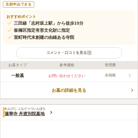
生前申込できる
おすすめポイント
三田線「志村坂上駅」から徒歩10分
板橋区指定有形文化財に指定
室町時代末創建の由緒ある寺院
コメント・口コミを見る
お墓タイプ
参考価格
管理費
ライフドット編集部のコメント
龍福寺は、室町時代末に袋町の真頂院の住職運珍和尚によって創
一般墓
未掲載
お問い合わせください
建したと伝えられる真言宗寺院であり、「板碑の寺」としても有
名です。 都営三田線「志村坂上駅」から、徒歩約10分の好立地
お墓の詳細を見る
にあります。 板碑は、中世に造立された板状の供養塔の一種
コメントの続きを読む
で、死者の冥福を祈る追善供養や生前に死後の菩薩のための仏事
を行う逆修供養を目的として作られたもので、寺院内に数基存在
口コミ評価
します。
れんげじ ふなどべついんぼち
この霊園はまだ誰からも評価されていません。
蓮華寺 舟渡別院墓地