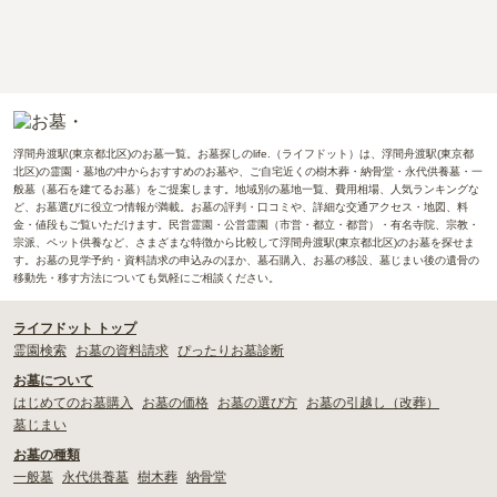
浮間舟渡駅(東京都北区)のお墓一覧。お墓探しのlife.（ライフドット）は、浮間舟渡駅(東京都
北区)の霊園・墓地の中からおすすめのお墓や、ご自宅近くの樹木葬・納骨堂・永代供養墓・一
般墓（墓石を建てるお墓）をご提案します。地域別の墓地一覧、費用相場、人気ランキングな
ど、お墓選びに役立つ情報が満載。お墓の評判・口コミや、詳細な交通アクセス・地図、料
金・値段もご覧いただけます。民営霊園・公営霊園（市営・都立・都営）・有名寺院、宗教・
宗派、ペット供養など、さまざまな特徴から比較して浮間舟渡駅(東京都北区)のお墓を探せま
す。お墓の見学予約・資料請求の申込みのほか、墓石購入、お墓の移設、墓じまい後の遺骨の
移動先・移す方法についても気軽にご相談ください。
ライフドット トップ
霊園検索
お墓の資料請求
ぴったりお墓診断
お墓について
はじめてのお墓購入
お墓の価格
お墓の選び方
お墓の引越し（改葬）
墓じまい
お墓の種類
一般墓
永代供養墓
樹木葬
納骨堂