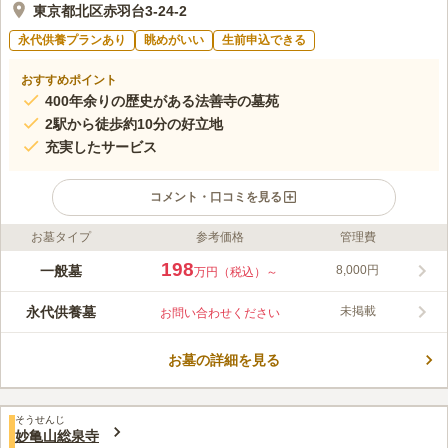
東京都北区赤羽台3-24-2
永代供養プランあり
眺めがいい
生前申込できる
おすすめポイント
400年余りの歴史がある法善寺の墓苑
2駅から徒歩約10分の好立地
充実したサービス
コメント・口コミを見る
お墓タイプ
参考価格
管理費
ライフドット編集部のコメント
閑静な住宅地にある法善寺墓苑は、落ち着いた雰囲気でやすらげ
198
一般墓
8,000円
万円（税込）～
る環境があります。その歴史は龍飛山法善寺から現在の赤羽山法
善寺まで400年余り続いています。法要も執り行っているので安
永代供養墓
未掲載
お問い合わせください
心してお参り出来ます。墓苑内にある仏舎利塔は平成28年に記念
コメントの続きを読む
事業として建立され、その中に納められている仏舎利は、当山2
世中山理々師が昭和51年にスリランカ最古のイスルムニヤ寺院か
お墓の詳細を見る
口コミ評価
ら分贈されたものと伝わります。その床下は永代供養墓として、
この霊園はまだ誰からも評価されていません。
檀家の方で墓地を継承する人がいない方の墓所になっています。
そうせんじ
妙亀山総泉寺