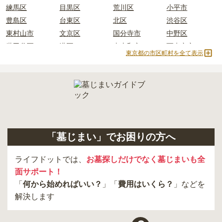
練馬区
目黒区
荒川区
小平市
豊島区
台東区
北区
渋谷区
東村山市
文京区
国分寺市
中野区
世田谷区
港区
東大和市
西東京市
東京都の市区町村を全て表示
立川市
奥多摩町
瑞穂町
江東区
小金井市
日の出町
品川区
三鷹市
狛江市
町田市
府中市
江戸川区
羽村市
昭島市
あきる野市
青梅市
日野市
八王子市
大田区
中央区
多摩市
千代田区
調布市
足立区
「墓じまい」でお困りの方へ
東久留米市
葛飾区
墨田区
杉並区
新宿区
稲城市
板橋区
ライフドットでは、
お墓探しだけでなく墓じまいも全
面サポート！
「
何から始めればいい？
」「
費用はいくら？
」などを
解決します