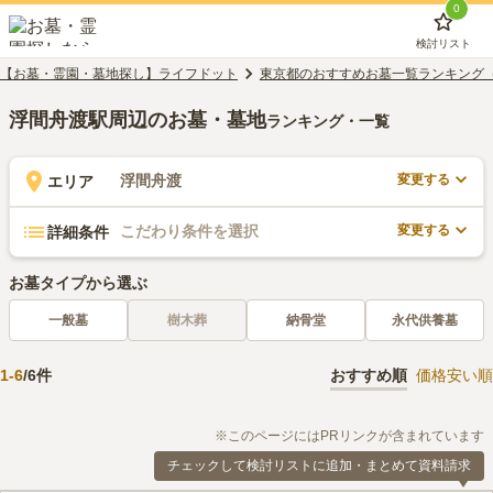
0
検討リスト
【お墓・霊園・墓地探し】ライフドット
東京都のおすすめお墓一覧ランキング
浮間舟渡駅周辺のお墓・墓地
ランキング・一覧
変更する
浮間舟渡
エリア
変更する
こだわり条件を選択
詳細条件
お墓タイプから選ぶ
一般墓
樹木葬
納骨堂
永代供養墓
1
-
6
/
6
件
おすすめ順
価格安い順
※このページにはPRリンクが含まれています
チェックして検討リストに追加・まとめて資料請求