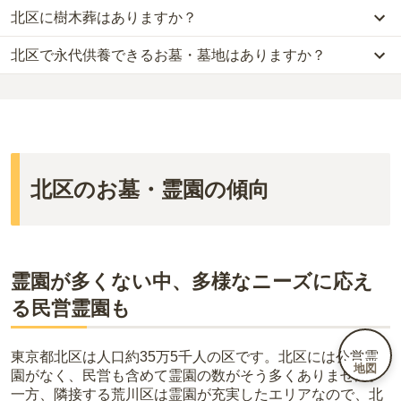
北区
の一般墓の永代使用料の平均は
124万円
で、墓石代は
東京都の
北区に樹木葬はありますか？
する
「合祀墓（ごうしぼ）」
と呼ばれるタイプです。個別のお墓に
北区
には、公営の霊園の掲載がありません。
平均
166.9万円
です。いずれも区画の広さや墓石の大きさ・素材に
比べて省スペースで管理の手間がかからないため、費用が安く設定
一方で、
東京都
内には、県または市区町村が運営する公営の霊園が
よって変わります。
北区で永代供養できるお墓・墓地はありますか？
北区
には、
4
件の樹木葬があります。
されています。
16
件あります。
樹木葬・納骨堂・永代供養墓は、基本的に墓石代がかからず、永代
詳しくは、
北区
の樹木葬の一覧
をご覧ください。
価格の目安は、1名あたり5万円〜30万円程度です。
使用料のみかかります。
北区
には、永代供養できるお墓・墓地が
16
件あります。
公営霊園は民営の霊園と異なり、契約にあたって応募資格が設けら
詳しくは、
北区
の永代供養の一覧
をご覧ください。
北区
で安価なお墓を探したい場合は、
価格の安い順
で並び替えてお
れているケースがほとんどです。
なお、お墓によっては以下の費用が別途かかる場合があります。
墓を探すのがおすすめです。
主な条件として、遺骨がすでにある、該当の市区町村に一定年数以
・
開眼法要の費用
：お墓を新しく建てた際に行う儀式のための費
上住んでいるなどが挙げられます。
用。僧侶に渡すお布施がかかります。
条件を満たさない場合は、申し込み自体ができないことも多いた
・
納骨式の費用
：お墓に遺骨を納める儀式のための費用。僧侶に渡
北区のお墓・霊園の傾向
め、事前の確認が重要です。
すお布施、会食などの費用がかかります。
契約条件の詳細は、各霊園のページをご確認いただくか、資料請求
・
年間管理費
：お墓の管理費。契約後、毎年発生するケースがあり
よりお問い合わせください。
ます。
正確な費用は、区画や石材の選び方によって大きく変わるため、見
霊園が多くない中、多様なニーズに応え
積もりを取るまで確定しません。
る民営霊園も
現地見学では、担当者に「提示金額以外にかかる費用はないか」を
必ず確認することをおすすめします。
現地への見学が難しい場合は、資料請求でも各霊園の詳しい料金案
東京都北区は人口約
35
万
5
千人の区です。北区には公営霊
地図
内を取り寄せることができます。
園がなく、民営も含めて霊園の数がそう多くありません。
一方、隣接する荒川区は霊園が充実したエリアなので、北