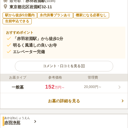
最寄駅：
赤羽岩淵
駅
(
103m
)
東京都北区岩淵町32-11
駅から徒歩5分圏内
永代供養プランあり
檀家になる必要なし
生前申込できる
おすすめポイント
「赤羽岩淵駅」から徒歩1分
明るく風通しの良いお寺
エレベーター完備
コメント・口コミを見る
お墓タイプ
参考価格
管理費
ライフドット編集部のコメント
最寄駅から徒歩1分と非常に利便性の高い立地にあります。 本堂
152
一般墓
20,000円～
万円～
は最近新しくなり、法要施設などもエレベーターが完備されてい
るので、 車椅子の方やお年寄りの方、小さなお子様連れの方で
お墓の詳細を見る
も安心してご利用いただけます。 また駐車場も完備されている
コメントの続きを読む
ので、お車でお越しいただくことも可能です。 きれいに整備さ
れており、雰囲気も明るく親しみやすいお寺です。
口コミ評価
あかばねじょうえん
この霊園はまだ誰からも評価されていません。
赤羽浄苑