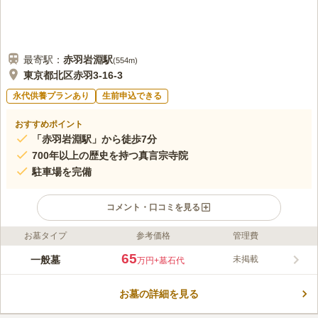
最寄駅：
赤羽岩淵
駅
(
554m
)
東京都北区赤羽3-16-3
永代供養プランあり
生前申込できる
おすすめポイント
「赤羽岩淵駅」から徒歩7分
700年以上の歴史を持つ真言宗寺院
駐車場を完備
コメント・口コミを見る
お墓タイプ
参考価格
管理費
ライフドット編集部のコメント
埼玉高速鉄道線「赤羽岩淵駅」から徒歩7分と、歩いてお参りで
65
一般墓
未掲載
万円
+墓石代
きるアクセス良好な霊園です。眞頂院は、眞頂院は、東京都北区
赤羽の住宅街にありますが、ゆったりとした雰囲気になっていま
お墓の詳細を見る
す。園内には、駐車場も完備されているので、お車でもお越し頂
コメントの続きを読む
けます。眞頂院の山号は廣照山、寺号は平等寺といい、700年以