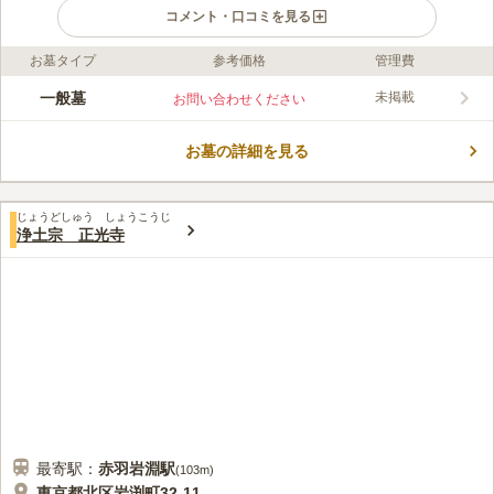
コメント・口コミを見る
お墓タイプ
参考価格
管理費
口コミ評価
この霊園はまだ誰からも評価されていません。
一般墓
未掲載
お問い合わせください
お墓の詳細を見る
じょうどしゅう しょうこうじ
浄土宗 正光寺
最寄駅：
赤羽岩淵
駅
(
103m
)
東京都北区岩渕町32-11