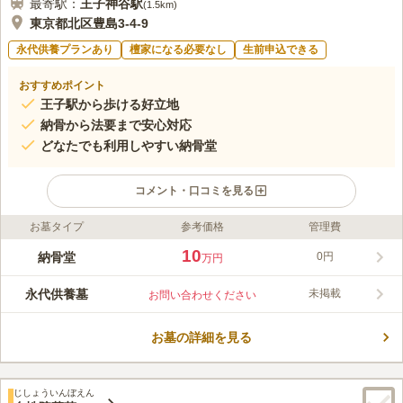
最寄駅：
王子神谷
駅
(
1.5km
)
東京都北区豊島3-4-9
永代供養プランあり
檀家になる必要なし
生前申込できる
おすすめポイント
王子駅から歩ける好立地
納骨から法要まで安心対応
どなたでも利用しやすい納骨堂
コメント・口コミを見る
お墓タイプ
参考価格
管理費
ライフドット編集部のコメント
王子善光寺は、「王子駅」から平坦な道を徒歩約15分の静かな住
10
納骨堂
0円
万円
宅街に位置し、納骨堂はお寺の入り口にあるため、気軽にお参り
いただけます。屋外型の納骨堂はいつでも参拝可能で、年間管理
永代供養墓
未掲載
お問い合わせください
費や後付け費用も不要です。入壇条件はなく、仏事はすべて善光
コメントの続きを読む
寺が執り行い、本堂の近くで日々の読経が響く中、安心してご供
養いただけます。納骨は骨壷のまま安置し、契約期間後に合祀さ
お墓の詳細を見る
口コミ評価
れ、ご希望に応じてお位牌の保管も可能です。跡継ぎのいない方
この霊園はまだ誰からも評価されていません。
や、葬儀後にお骨をお持ちの方、菩提寺がなくお困りの方にも適
した、地域に開かれた納骨堂です。
じしょういんぼえん