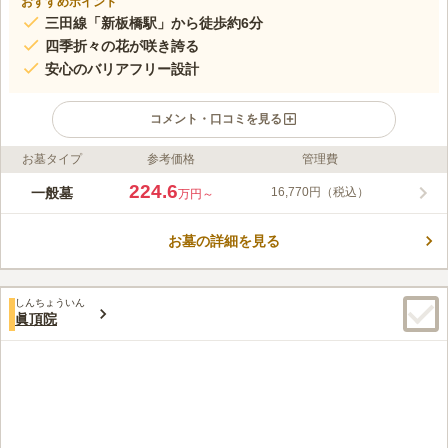
おすすめポイント
三田線「新板橋駅」から徒歩約6分
四季折々の花が咲き誇る
安心のバリアフリー設計
コメント・口コミを見る
お墓タイプ
参考価格
管理費
ライフドット編集部のコメント
サニープレイス福壽園（福寿園）は、都市型公園墓地です。境内
224.6
一般墓
16,770円（税込）
万円～
には、瘡守稲荷・幡ヶ谷聖観音・浄霊殿・酒呑地蔵・しあわせ地
蔵・庚申塚等があり、季節によって花が咲き誇りお参り後の散策
お墓の詳細を見る
も楽しめます。また、園内はバリアフリー設計で、参道はタイル
コメントの続きを読む
敷きで、水はけが良く、平坦なので車いすの方や足が不自由な方
でも安心してお参りできます。
口コミ評価
しんちょういん
この霊園はまだ誰からも評価されていません。
眞頂院