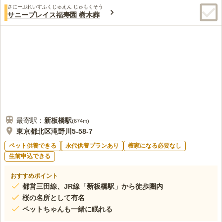
さにーぷれいすふくじゅえん じゅもくそう
サニープレイス福寿園 樹木葬
最寄駅：
新板橋
駅
(
674m
)
東京都北区滝野川5-58-7
ペット供養できる
永代供養プランあり
檀家になる必要なし
生前申込できる
おすすめポイント
都営三田線、JR線「新板橋駅」から徒歩圏内
桜の名所として有名
ペットちゃんも一緒に眠れる