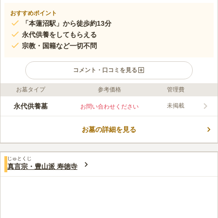
おすすめポイント
「本蓮沼駅」から徒歩約13分
永代供養をしてもらえる
宗教・国籍など一切不問
コメント・口コミを見る
お墓タイプ
参考価格
管理費
ライフドット編集部のコメント
北区赤羽にある大恩寺が管理する永代供養墓です。 遺骨は37回
永代供養墓
未掲載
お問い合わせください
忌まで骨袋に入れて安置し、以降合葬されます。 春・秋の彼
岸、盆に法要が行われます。 希望者は「恩の会」に入会するこ
お墓の詳細を見る
とで、葬儀から永代供養までのトータルサービスを受けることが
コメントの続きを読む
できます。 最寄りの「赤羽郷バス停」から徒歩約1分なので、バ
ス便の利用がとても便利です。
口コミ評価
じゅとくじ
この霊園はまだ誰からも評価されていません。
真言宗・豊山派 寿徳寺