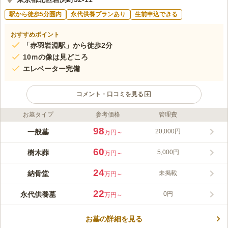
駅から徒歩5分圏内
永代供養プランあり
生前申込できる
おすすめポイント
「赤羽岩淵駅」から徒歩2分
10ｍの像は見どころ
エレベーター完備
コメント・口コミを見る
お墓タイプ
参考価格
管理費
ライフドット編集部のコメント
北区の閑静な住宅街にある浄土宗『正光寺』は、800年もの歴史
98
一般墓
20,000円
万円～
をもつ由緒正しいお寺です。 また本堂は、日本最古の宮大工組
である「金剛組」によって平成23年に建て替えられ、 エレベー
60
樹木葬
5,000円
万円～
ターも完備され、高齢者や車いすの方でも安心してお参りできま
コメントの続きを読む
す。 日当たり良好の境内には、春になると桜が咲き、散歩に出
24
納骨堂
未掲載
万円～
たくなる霊園になっています。7
口コミ評価
この霊園はまだ誰からも評価されていません。
22
永代供養墓
0円
万円～
お墓の詳細を見る