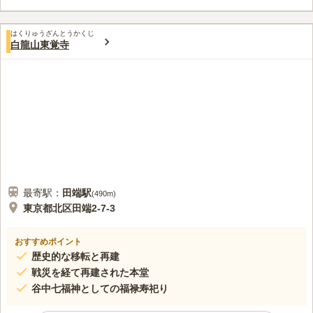
どでアクセスできるという、便利な立地にあることも魅力の一つ
となっています。
口コミ評価
はくりゅうざんとうかくじ
この霊園はまだ誰からも評価されていません。
白龍山東覚寺
最寄駅：
田端
駅
(
490m
)
東京都北区田端2-7-3
おすすめポイント
歴史的な移転と再建
戦災を経て再建された本堂
谷中七福神としての福禄寿祀り