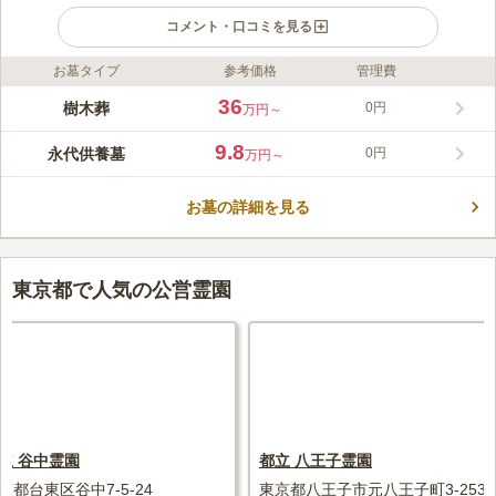
コメント・口コミを見る
お墓タイプ
参考価格
管理費
ライフドット編集部のコメント
都営三田線「新板橋駅」から徒歩６分と駅からのアクセス良好な
36
樹木葬
0円
万円～
霊園です。桜の名所 石神井川に隣接した桜が咲き誇るので、お
参り後の散策も楽しめます。サニープレイス福寿園は、宗旨・宗
9.8
永代供養墓
0円
万円～
派は不問で、生前申込み可能なので、どなたでもご利用頂けま
コメントの続きを読む
す。全区画、年間管理費が無料で、購入後の経済的な負担がかか
らず安心できます。また、ペットちゃんと一緒に眠ることができ
お墓の詳細を見る
口コミ評価
る、共葬可能の区画もあります。
4.4
みんなの評価
口コミ
20
件
故人が桜が好きだったため桜がある霊園を探していました。都内
30代
男性
では難しいかなと思いましたが桜の有名な石神井川に隣接するこの霊園を
東京都で人気の公営霊園
見つけることができました。今年の春にお墓参りに行きましたが見事な景
色でした。
口コミの続きを読む
立 谷中霊園
都立 八王子霊園
京都台東区谷中7-5-24
東京都八王子市元八王子町3-2536