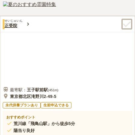
上の歴史を持つ由緒ある真言宗寺院です。
口コミ評価
3.8
みんなの評価
口コミ
3
件
周辺にはあまり店がないので、徒歩１０分くらいの赤羽駅の近く
50代
男性
せいじゅいん
に行けばたくさん店があります。法事で食事をするときにも、赤羽駅近く
正受院
のお店を予約していっています。食事できる店も多数あるので便利です。
大きな店も小さな店もあります。
口コミの続きを読む
最寄駅：
王子駅前
駅
(
451m
)
東京都北区滝野川2-49-5
永代供養プランあり
生前申込できる
おすすめポイント
荒川線「飛鳥山駅」から徒歩5分
陽当り良好