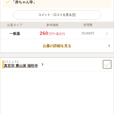
「赤ちゃん寺」
コメント・口コミを見る
お墓タイプ
参考価格
管理費
ライフドット編集部のコメント
京浜東北線・東京メトロ南北線「王子駅」より徒歩6分と、各駅
260
一般墓
20,000円
万円
+墓石代
からのアクセスも抜群な正受院です。墓地は陽当り良好で、明る
い雰囲気となっているので、ゆっくりと落ち着いてお参り頂けま
お墓の詳細を見る
す。また、境内には、江戸時代後期の著名な探検家・近藤重蔵
コメントの続きを読む
（守重）の石像があります。「赤ちゃん寺」とも呼ばれ、赤ちゃ
んの納骨・供養をしてくれます。
口コミ評価
ふくしょうじ
この霊園はまだ誰からも評価されていません。
真言宗 豊山派 福性寺