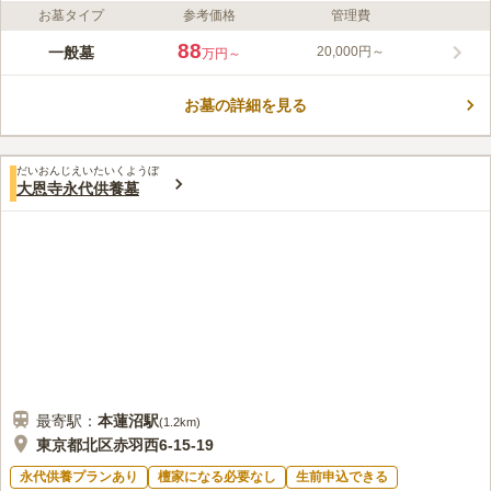
お墓タイプ
参考価格
管理費
ライフドット編集部のコメント
JR「赤羽駅」から徒歩9分ほどのところに位置する墓地です。駐
88
一般墓
20,000円～
万円～
車場も完備されているので、車でもいくことができます。浄苑は
日当たり良好で綺麗に整備されているので、心穏やかな気持ちで
お墓の詳細を見る
お参りをすることができます。また、宗教は不問で、誰でも納骨
コメントの続きを読む
することができます。浄土宗以外の方でもご利用いただくことが
できます。
口コミ評価
だいおんじえいたいくようぼ
この霊園はまだ誰からも評価されていません。
大恩寺永代供養墓
最寄駅：
本蓮沼
駅
(
1.2km
)
東京都北区赤羽西6-15-19
永代供養プランあり
檀家になる必要なし
生前申込できる