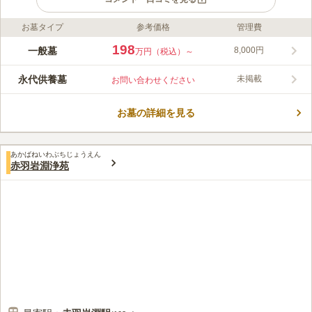
お墓タイプ
参考価格
管理費
ライフドット編集部のコメント
閑静な住宅地にある法善寺墓苑は、落ち着いた雰囲気でやすらげ
198
一般墓
8,000円
万円（税込）～
る環境があります。その歴史は龍飛山法善寺から現在の赤羽山法
善寺まで400年余り続いています。法要も執り行っているので安
永代供養墓
未掲載
お問い合わせください
心してお参り出来ます。墓苑内にある仏舎利塔は平成28年に記念
コメントの続きを読む
事業として建立され、その中に納められている仏舎利は、当山2
世中山理々師が昭和51年にスリランカ最古のイスルムニヤ寺院か
お墓の詳細を見る
口コミ評価
ら分贈されたものと伝わります。その床下は永代供養墓として、
この霊園はまだ誰からも評価されていません。
檀家の方で墓地を継承する人がいない方の墓所になっています。
あかばねいわぶちじょうえん
赤羽岩淵浄苑