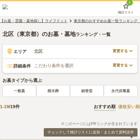
0
検討リスト
【お墓・霊園・墓地探し】ライフドット
東京都のおすすめお墓一覧ランキング
北区（東京都）のお墓・墓地
ランキング・一覧
変更する
北区
エリア
変更する
こだわり条件を選択
詳細条件
お墓タイプから選ぶ
一般墓
樹木葬
納骨堂
永代供養墓
1
-
19
/
19
件
おすすめ順
価格安い順
※このページにはPRリンクが含まれています
チェックして検討リストに追加・まとめて資料請求