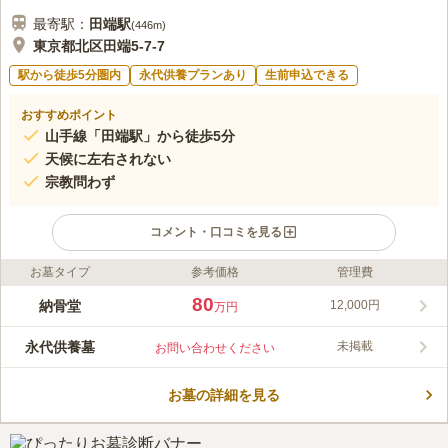
最寄駅：
田端
駅
(
446m
)
東京都北区田端5-7-7
駅から徒歩5分圏内
永代供養プランあり
生前申込できる
おすすめポイント
山手線「田端駅」から徒歩5分
天候に左右されない
宗教問わず
コメント・口コミを見る
お墓タイプ
参考価格
管理費
ライフドット編集部のコメント
最寄り駅は「田端駅」で、駐車場も完備しているのでアクセスが
80
納骨堂
12,000円
万円
非常にいいのが特徴です。 屋内霊園ですので、雨の心配もな
く、またバリアフリー設備となっていているので、どなたでも不
永代供養墓
未掲載
お問い合わせください
便を感じることなくご利用いただけるようになっています。 建
コメントの続きを読む
物は素朴な外見ですが、個人を尊重する気持ちを深く示している
金色の絢爛な拝壇が魅力的です。
お墓の詳細を見る
口コミ評価
4.2
みんなの評価
口コミ
1
件
駅に近く、駅周辺には買い物をする場所や食事をする場所も沢山
50代
女性