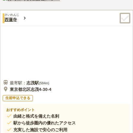
あって便利であり、その割には騒々しくはなく、静かなところです。屋内
にあるので、雨の日でも気にせず参拝することができます。
さいれんじ
口コミの続きを読む
西蓮寺
最寄駅：
志茂
駅
(
584m
)
東京都北区志茂4-30-4
生前申込できる
おすすめポイント
由緒と格式を備えた名刹
駅から徒歩圏内の優れたアクセス
充実した施設で安心のご利用