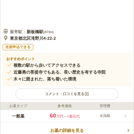
最寄駅：
新板橋
駅
(
873m
)
東京都北区滝野川4-22-2
生前申込できる
おすすめポイント
複数の駅から歩いてアクセスできる
近藤勇の菩提寺でもある、長い歴史を有する寺院
木々に囲まれた、落ち着いた環境
コメント・口コミを見る
お墓タイプ
参考価格
管理費
ライフドット編集部のコメント
谷津大観音で知られる寿徳寺は、大きな木が並ぶ趣ある本堂と、
60
一般墓
未掲載
万円～
+墓石代
朱色の外壁や円形断面の屋根が印象的なお寺です。 建保2年
（1214年）頃に創建され、地域の人々の信仰を集めてきまし
お墓の詳細を見る
た。 地下鉄都営三田線「新板橋駅」「西巣鴨駅」から徒歩8分ほ
コメントの続きを読む