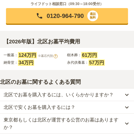
ライフドット相談窓口（
09:30～18:00
受付）
通話
0120-964-790
無料
【2026年版】北区お墓平均費用
124万円
61万円
一般墓：
樹木葬：
※墓石代別
?
34万円
57万円
納骨堂：
永代供養墓：
北区のお墓に関するよくある質問
北区でお墓を購入するには、いくらかかりますか？
北区で安くお墓を購入するには？
北区
での購入費用の目安は、
一般墓が約291万円、樹木葬が約61万
円、納骨堂が約34万円、永代供養墓が約57万円
です。
東京都もしくは北区が運営する公営のお墓はあります
北区
で一番安価な
お墓
は、
サニープレイス福寿園 樹木葬
の
永代供養
一般墓を建てる場合は、「永代使用料（土地代）」と「墓石代」の
墓
で、
10万円
からお求めいただけます。
か？
2つが主な費用となります。
一般的に最も費用を抑えられるのは、他の方のご遺骨と一緒に埋葬