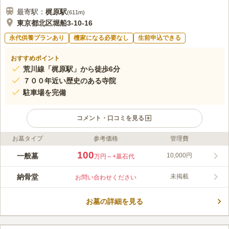
最寄駅：
梶原
駅
(
611m
)
東京都北区堀船3-10-16
永代供養プランあり
檀家になる必要なし
生前申込できる
おすすめポイント
荒川線「梶原駅」から徒歩6分
７００年近い歴史のある寺院
駐車場を完備
コメント・口コミを見る
お墓タイプ
参考価格
管理費
ライフドット編集部のコメント
都電荒川線「梶原」から徒歩7分程と、歩いてお参りできるアク
100
一般墓
10,000円
万円～
+墓石代
セス良好な霊園です。７００年近い歴史があり、最も古いお墓は
１３３９年のものがあります。園内は、風通しが良く陽当たり良
納骨堂
未掲載
お問い合わせください
好でつつじ、ハス、桜などの四季折々の花々が咲き誇ります。ま
コメントの続きを読む
た、周辺のは白山堀公園や隅田川があり、桜の名所スポットも楽
しめます。
お墓の詳細を見る
口コミ評価
この霊園はまだ誰からも評価されていません。