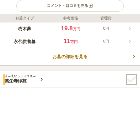
コメント・口コミを見る
お墓タイプ
参考価格
管理費
ライフドット編集部のコメント
お墓を運営する天王山 淵富院 正光寺は浄土宗の寺院ですが、
19.8
樹木葬
0円
万円
「赤羽浄苑 正光寺」の樹木葬や永代供養墓は、宗派を問わずど
なたでも利用することができます。 屋外型の納骨堂「やすらぎ
11
永代供養墓
0円
万円
五輪塔」と、樹木葬など、様々なタイプのお墓がありますので、
コメントの続きを読む
利用人数やお好みで選ぶとよいでしょう。いずれもお墓も、永代
供養となっています。
お墓の詳細を見る
口コミ評価
この霊園はまだ誰からも評価されていません。
まんえいじじょうえん
萬栄寺浄苑