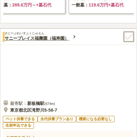
般墓
289.6万円～+墓石代
一般墓
119.6万円+墓石代
さにーぷれいすふくじゅえん
サニープレイス福壽園（福寿園）
最寄駅：
新板橋
駅
(
674m
)
東京都北区滝野川5-58-7
ペット供養できる
永代供養プランあり
檀家になる必要なし
生前申込できる