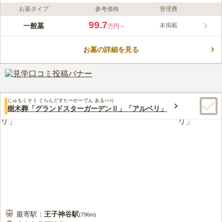
お墓タイプ
参考価格
管理費
ライフドット編集部のコメント
東京メトロ南北線の「王子神谷駅」を筆頭に、電車の駅から近い
99.7
一般墓
未掲載
万円～
場所にあってアクセスの良さが魅力的です。環七沿いにあります
が、一歩霊園内に入ると静かな時が流れていて、落ち着いてお参
お墓の詳細を見る
りすることが可能です。生前墓にも対応しており、建立者の名前
コメントの続きを読む
だけでなく夫婦の名前も刻むことができます。日本庭園の美しさ
は絶品です。
口コミ評価
5.0
みんなの評価
口コミ
1
件
お花、お供え物は自宅から持参するので周りの状況は、一切分か
50代
男性
じゅもくそう ぐらんどすたーがーでん あるべり
りません。食事処なども別の場所で摂ることが多いのでわかりません。
樹木葬「グランドスターガーデンⅡ」「アルベリ」
口コミの続きを読む
最寄駅：
王子神谷
駅
(
796m
)