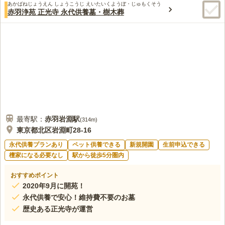
あかばねじょうえん しょうこうじ えいたいくようぼ・じゅもくそう
赤羽浄苑 正光寺 永代供養墓・樹木葬
最寄駅：
赤羽岩淵
駅
(
314m
)
東京都北区岩淵町28-16
永代供養プランあり
ペット供養できる
新規開園
生前申込できる
檀家になる必要なし
駅から徒歩5分圏内
おすすめポイント
2020年9月に開苑！
永代供養で安心！維持費不要のお墓
歴史ある正光寺が運営