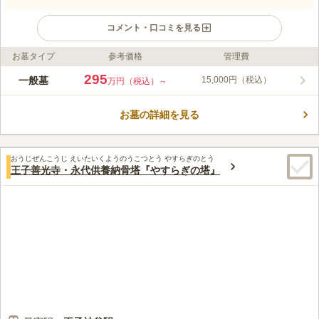
コメント・口コミを見る
お墓タイプ
参考価格
管理費
ライフドット編集部のコメント
西蓮寺は、由緒と格式を備えた名刹として、落ち着いた雰囲気の
295
一般墓
15,000円（税込）
万円（税込）～
中で大切な法要やご供養を行っていただけます。東京メトロ南北
線「志茂駅」から徒歩約10分と駅から近く、JR「赤羽駅」から
お墓の詳細を見る
バス乗車後徒歩約6分と、公共交通機関でのアクセスも良好で
コメントの続きを読む
す。また、「赤羽岩渕駅」から車で約4分とお車での来訪にも便
利な立地です。境内には法要施設をはじめ、水道・トイレ・駐車
口コミ評価
場を完備しており、ご参拝の方が安心して快適にお過ごしいただ
おうじぜんこうじ えいたいくようのうこつとう やすらぎのとう
この霊園はまだ誰からも評価されていません。
王子善光寺・永代供養納骨塔『やすらぎの塔』
ける環境が整っています。