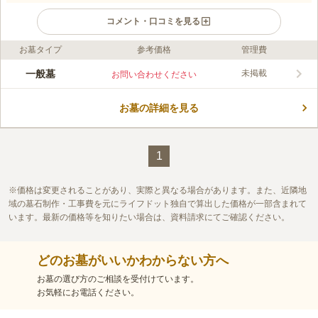
コメント・口コミを見る
お墓タイプ
参考価格
管理費
ライフドット編集部のコメント
大満寺は、プロジェクションマッピングを行ったり、落語会を開
一般墓
未掲載
お問い合わせください
いたりとイベントを開催しており、堅苦しい雰囲気が無く、親し
みやすさが魅力のひとつです。 また山門や境内には桜が植えら
お墓の詳細を見る
れ、春には芽吹き、季節の香りを感じながらゆったりとした時間
コメントの続きを読む
を過ごすことが出来ます。 お参りの後にほっとつけるのが嬉し
い『寺カフェ瑠璃庵』が併設されているので、お参りの際には立
口コミ評価
ち寄ってみてください。
この霊園はまだ誰からも評価されていません。
1
価格は変更されることがあり、実際と異なる場合があります。また、近隣地
域の墓石制作・工事費を元にライフドット独自で算出した価格が一部含まれて
います。最新の価格等を知りたい場合は、資料請求にてご確認ください。
どのお墓がいいかわからない方へ
お墓の選び方のご相談を受付けています。
お気軽にお電話ください。