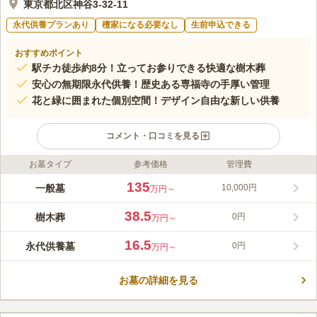
東京都北区神谷3-32-11
永代供養プランあり
檀家になる必要なし
生前申込できる
おすすめポイント
駅チカ徒歩約8分！立ってお参りできる快適な樹木葬
安心の無期限永代供養！歴史ある専福寺の手厚い管理
花と緑に囲まれた個別空間！デザイン自由な新しい供養
コメント・口コミを見る
お墓タイプ
参考価格
管理費
ライフドット編集部のコメント
このお寺様内全ての樹木葬は無期限永代供養墓です。 宗教自
135
一般墓
10,000円
万円～
由・承継者不要・管理費込・納骨手数料込・埋葬時読経料込・御
芳名プレート込みでお求めになりやすい故人とご遺族に寄り添っ
38.5
樹木葬
0円
万円～
た永代供養墓と樹木葬です。 新たに宗派不問・承継者不要の合
コメントの続きを読む
祀専門「桔梗廟」も誕生し、ますます充実したラインナップとな
16.5
永代供養墓
0円
万円～
りました。 境内の一般墓所もご案内しております。お気軽にお
口コミ評価
問い合わせください。
2.8
みんなの評価
口コミ
1
件
お墓の詳細を見る
最寄駅の周辺にはお供え用の花を売っているところが無いので墓
50代
女性
地から徒歩5、６分の所にあるイオンでお花を買ってからお参りに行きま
す。墓地の近くでお花が買える所があると便利だと思います。