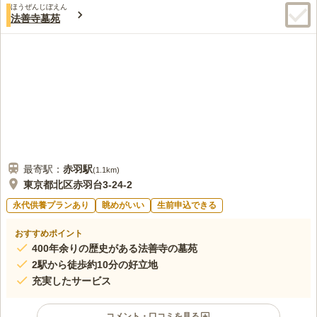
ほうぜんじぼえん
口コミの続きを読む
法善寺墓苑
最寄駅：
赤羽
駅
(
1.1km
)
東京都北区赤羽台3-24-2
永代供養プランあり
眺めがいい
生前申込できる
おすすめポイント
400年余りの歴史がある法善寺の墓苑
2駅から徒歩約10分の好立地
充実したサービス
コメント・口コミを見る