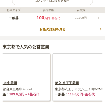
コメント・口コミを見る
お墓タイプ
参考価格
管理費
ライフドット編集部のコメント
文京区向丘に位置する光林寺は、文京区指定史跡の緒方洪庵墓、
100
一般墓
10,000円
万円
+墓石代
岡麓墓があり、お寺自体の歴史だけではなく、お墓としても残っ
ている伝統ある寺院です。文化財を保有している古き良き寺院
お墓の詳細を見る
で。 最寄り駅は、東京メトロ南北線「本駒込駅」から徒歩1分と
コメントの続きを読む
アクセス抜群です。 本駒込駅周辺には寺院が立ち並んでおり、
その一つがこの寺院です。
口コミ評価
4.0
みんなの評価
口コミ
4
件
東京都で人気の公営霊園
お供え物の販売については、三田線の白山駅の近くにあると思い
40代
男性
ますが、南北線本駒込駅周辺には、お花屋さんしかないので、お供え物は
事前に買って行った方がよいと思います。お花は前述のとおり、お寺の近
くにあるので、その場で購入できます。
口コミの続きを読む
立 谷中霊園
都立 八王子霊園
京都台東区谷中7-5-24
東京都八王子市元八王子町3-2536
般墓
289.6万円～+墓石代
一般墓
119.6万円+墓石代