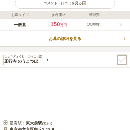
コメント・口コミを見る
お墓タイプ
参考価格
管理費
ライフドット編集部のコメント
有楽町線「江戸川橋駅」から徒歩5分と、歩いて行ける日当たり
150
一般墓
10,000円
万円
良好な穏やかな雰囲気の霊園です。一般墓所のほかに、ペットの
合祀墓もあり、愛するペットと一緒に眠ることができます。園内
お墓の詳細を見る
は、駐車場が完備され、安心のバリアフリー設計なので、車イス
コメントの続きを読む
の方もお参り頂けます。霊苑内には小さな管理事務所があり、ス
タッフは常駐していませんが、何かあった時の連絡先が貼られて
口コミ評価
います。
しょうぎょうじ のうこつぼ
3.6
みんなの評価
口コミ
2
件
正行寺 のうこつぼ
周辺は高級住宅街でお店などはなく、お供え物や花は予め用意し
50代
女性
て持参する必要がある。周りの環境は静かで、墓地の敷地は陽当たりが良
いので穏やかな気持ちで墓参りすることが出来る。
口コミの続きを読む
最寄駅：
東大前
駅
(
317m
)
東京都文京区向丘1-13-6