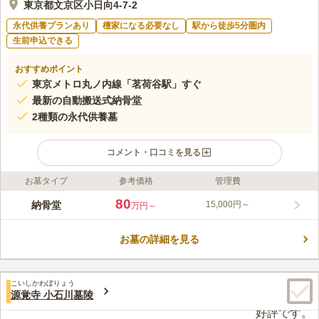
東京都文京区小日向4-7-2
永代供養プランあり
檀家になる必要なし
駅から徒歩5分圏内
生前申込できる
おすすめポイント
東京メトロ丸ノ内線「茗荷谷駅」すぐ
最新の自動搬送式納骨堂
2種類の永代供養墓
コメント・口コミを見る
お墓タイプ
参考価格
管理費
ライフドット編集部のコメント
アクセス抜群の立地にある最新設備の納骨堂です。お洒落な建物
80
納骨堂
15,000円～
万円～
が一段と目を惹きます。バリアフリーですので年配の方も安心し
てご利用が出来ます。宗教不問、永代にわたって供養されます。
お墓の詳細を見る
館内の清掃や搬送機のメンテナンスのため毎月一回の休館日がご
コメントの続きを読む
ざいます。詳しくはお問い合わせください。
口コミ評価
こいしかわぼりょう
この霊園はまだ誰からも評価されていません。
源覚寺 小石川墓陵