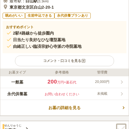
最寄駅：
白山
駅
(
1.1km
)
東京都文京区白山2-20-1
眺めがいい
生前申込できる
永代供養プランあり
おすすめポイント
2駅4路線から徒歩圏内
日当たり良好なひな壇型墓地
由緒正しい臨済宗妙心寺派の寺院墓地
コメント・口コミを見る
お墓タイプ
参考価格
管理費
ライフドット編集部のコメント
是照院は東京都文京区にある、臨済宗妙心寺派のお寺です。住宅
200
一般墓
20,000円
万円
+墓石代
街の中にありながらアクセスが良く、最寄り駅から徒歩圏内にあ
り、近くにはバス停もあります。駐車場も完備されているため、
永代供養墓
未掲載
お問い合わせください
車でのお参りも可能です。一般墓地は本堂に向かって右前方にあ
コメントの続きを読む
り、ひな壇型をしています。大小さまざまな区画があるため、自
分に最も合った区画を選ぶことができます。近くには小石川植物
お墓の詳細を見る
口コミ評価
園があるため、お参りの後には散策が楽しめそうです。
この霊園はまだ誰からも評価されていません。
せんりゅうじ