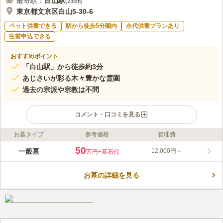
最寄駅：
白山
駅
(
235m
)
東京都文京区白山5-30-6
ペット供養できる
駅から徒歩5分圏内
永代供養プランあり
生前申込できる
おすすめポイント
「白山駅」から徒歩約3分
あじさいが彩る木々豊かな霊園
過去の宗派や宗教は不問
コメント・口コミを見る
お墓タイプ
参考価格
管理費
ライフドット編集部のコメント
朗昌山 蓮久寺は、最初で最後の貴重な「墓地分譲」と言われて
50
一般墓
12,000円～
万円
+墓石代
います。 都営三田線「白山駅」から徒歩3分で行くことができ、
白山駅にはエレベーターもあるので、お年寄りや小さなお子様連
お墓の詳細を見る
れの方でも安心です。 ペットの供養塔もあるので、大切なペッ
コメントの続きを読む
トも眠ることができます。 過去の宗旨宗派は問わないため、誰
でも利用することができます。
口コミ評価
4.0
みんなの評価
口コミ
2
件
最寄駅と間には、スーパーもあり、お花、お供物も気軽に購入で
60代
男性