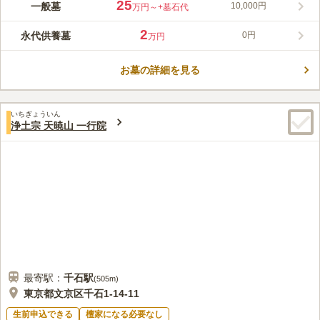
約380年の歴史を経た現在、都会の中で失いつつある木造建築、
25
一般墓
10,000円
万円～
+墓石代
樹木、土、石を大切にし、「質素な暖かい里寺」と位置づけてい
ます。地下鉄「白山駅」より徒歩3分というアクセス良好な位置
2
永代供養墓
0円
万円
にあります。水子の供養や、ペットの葬儀・供養も行っているお
コメントの続きを読む
寺です。
お墓の詳細を見る
口コミ評価
この霊園はまだ誰からも評価されていません。
いちぎょういん
浄土宗 天暁山 一行院
最寄駅：
千石
駅
(
505m
)
東京都文京区千石1-14-11
生前申込できる
檀家になる必要なし