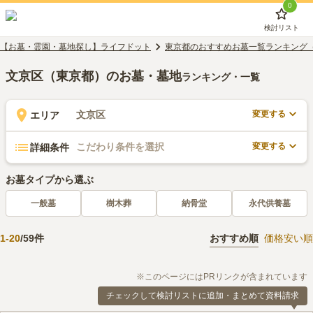
0
検討リスト
【お墓・霊園・墓地探し】ライフドット
東京都のおすすめお墓一覧ランキング
文京区（東京都）のお墓・墓地
ランキング・一覧
変更する
文京区
エリア
変更する
こだわり条件を選択
詳細条件
お墓タイプから選ぶ
一般墓
樹木葬
納骨堂
永代供養墓
1
-
20
/
59
件
おすすめ順
価格安い順
※このページにはPRリンクが含まれています
チェックして検討リストに追加・まとめて資料請求