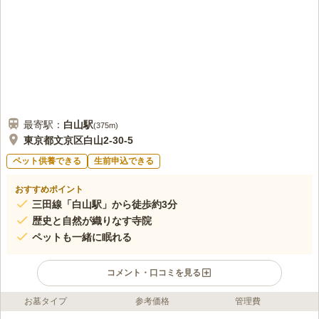
どなたでも参拝出来ます。この大仏建立にあたり今は亡き住職からお布施
の請求がありました。
口コミの続きを読む
最寄駅：
白山
駅
(
375m
)
東京都文京区白山2-30-5
ペット供養できる
生前申込できる
おすすめポイント
三田線「白山駅」から徒歩約3分
歴史と自然が織りなす寺院
ペットも一緒に眠れる
コメント・口コミを見る
お墓タイプ
参考価格
管理費
ライフドット編集部のコメント