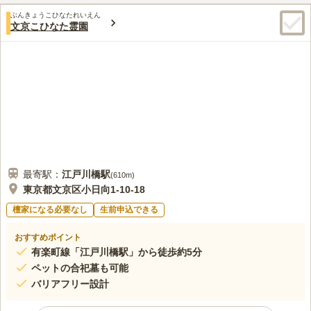
歴史を感じることができる墓地です。
口コミ評価
ぶんきょうこひなたれいえん
この霊園はまだ誰からも評価されていません。
文京こひなた霊園
最寄駅：
江戸川橋
駅
(
610m
)
東京都文京区小日向1-10-18
檀家になる必要なし
生前申込できる
おすすめポイント
有楽町線「江戸川橋駅」から徒歩約5分
ペットの合祀墓も可能
バリアフリー設計