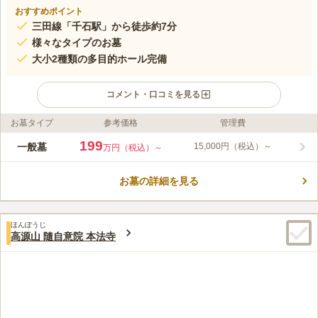
おすすめポイント
三田線「千石駅」から徒歩約7分
様々なタイプのお墓
大小2種類の多目的ホール完備
コメント・口コミを見る
お墓タイプ
参考価格
管理費
ライフドット編集部のコメント
都心付近に位置し、歴史と文化が薫る由緒ある名刹です。心安ら
199
一般墓
15,000円（税込）～
万円（税込）～
ぎのある近代的な寂圓寺は、三田線「千石駅」から徒歩7分と、
歩いてお参りできます。一般的な墓地のほかに室内墓地の「法輪
お墓の詳細を見る
廟」、永代供養の納骨堂「寂光廟」など、様々なタイプがご用意
コメントの続きを読む
されています。境内には、大小2種類のホールが設置されている
ので、150名の着席も可能です。
口コミ評価
ほんぽうじ
4.4
みんなの評価
口コミ
3
件
高源山 隨自意院 本法寺
都会のど真ん中なのに、とても静かです。お花や線香等は、地下
40代
女性
鉄駅で調達することが多いです。(お寺の周りはコンビニしかないので)食事
もお寺周辺ではなく別の場所に移動しています。
口コミの続きを読む