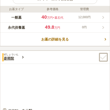
お墓タイプ
参考価格
管理費
ライフドット編集部のコメント
龍閑寺は、文京区にある浄土宗寺院です。 東京メトロ丸の内線
40
一般墓
12,000円
万円
+墓石代
「後楽園駅」から徒歩約10分、東京メトロ有楽町線「江戸川橋
駅」から徒歩圏内というアクセスの良さも魅力です。 本殿は明
49.8
永代供養墓
0円
万円
るい作りになっており、荘厳な雰囲気です。 法要施設が完備さ
コメントの続きを読む
れているため、年回法要などの際には、落ち着いて心ゆくまで故
人を偲ぶことができます。
お墓の詳細を見る
口コミ評価
この霊園はまだ誰からも評価されていません。
ぜしょういん
是照院