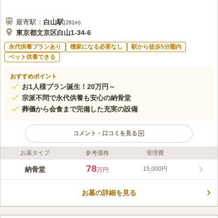
最寄駅：
白山
駅
(
281m
)
東京都文京区白山1-34-6
永代供養プランあり
檀家になる必要なし
駅から徒歩5分圏内
ペット供養できる
おすすめポイント
お1人様プラン誕生！20万円～
宗派不問で永代供養も安心の納骨堂
葬儀から会食まで完備した充実の設備
コメント・口コミを見る
お墓タイプ
参考価格
管理費
ライフドット編集部のコメント
都心の落ち着いたエリアにある、自動搬送式の納骨堂です。お花
78
納骨堂
15,000円
万円
やお香は常備されており、敷地内はバリアフリー設計となってい
るため、お気軽にお参りに行くことができます。また、大成建設
お墓の詳細を見る
による耐震施工で安心です。管理する「圓乗寺」は天正9年
コメントの続きを読む
(1581年)、圓栄法印が本郷に密蔵院として創建したと伝えられて
おり、元和6年（1620年）に實仙法師が圓乗寺と寺号を改めまし
口コミ評価