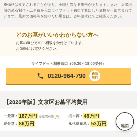
価格は変更されることがあり、実際と異なる場合があります。また、近隣地
域の墓石制作・工事費を元にライフドット独自で算出した価格が一部含まれて
います。最新の価格等を知りたい場合は、資料請求にてご確認ください。
どのお墓がいいかわからない方へ
お墓の選び方のご相談を受付けています。
お気軽にお電話ください。
ライフドット相談窓口（
09:30～18:00
受付）
通話
0120-964-790
無料
【2026年版】文京区お墓平均費用
167万円
46万円
一般墓：
樹木葬：
※墓石代別
?
86万円
53万円
納骨堂：
永代供養墓：
地図