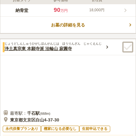
お墓タイプ
参考価格
管理費
ライフドット編集部のコメント
東京メトロ「後楽園駅」・都営線「春日駅」から徒歩２分と、両
90
納骨堂
18,000円
万円
駅からのアクセス抜群な小石川墓陵。小石川墓陵は、「こんにゃ
くえんま」の呼び名で親しまれ、小石川の古刹 源覚寺境内にあ
お墓の詳細を見る
る屋内墓苑です。参拝フロアは3か所あり明るいラウンジ風のフ
コメントの続きを読む
ロアやテラスに出て和洋折衷のオープンテラスのフロアもあるの
で、の時々に合わせて利用することができます。
口コミ評価
じょうどしんしゅうひがしほんがんじは ほうりんざん じゃくえんじ
4.2
みんなの評価
口コミ
3
件
浄土真宗東 本願寺派 法輪山 寂圓寺
本堂は由緒あるお寺であり、周辺も歴史が感じられる街並みで雰
50代
女性
囲気の良いところでした。
口コミの続きを読む
最寄駅：
千石
駅
(
668m
)
東京都文京区白山4-37-30
永代供養プランあり
檀家になる必要なし
生前申込できる