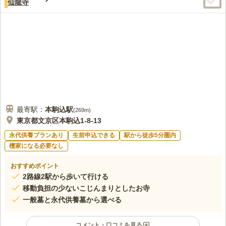
仙龍寺
最寄駅：
本駒込
駅
(
269m
)
東京都文京区本駒込1-8-13
永代供養プランあり
生前申込できる
駅から徒歩5分圏内
檀家になる必要なし
おすすめポイント
2路線2駅から歩いて行ける
移動負担の少ないこじんまりとしたお寺
一般墓と永代供養墓から選べる
コメント・口コミを見る