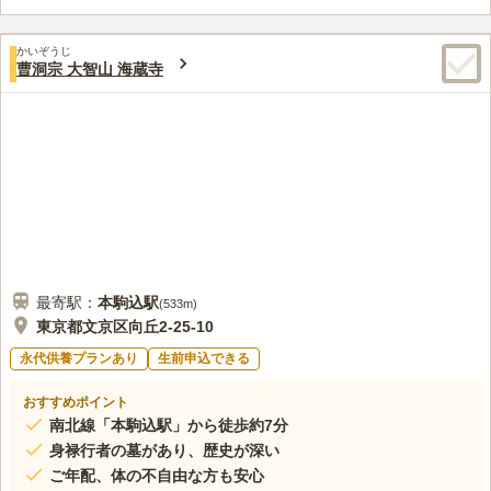
かいぞうじ
曹洞宗 大智山 海蔵寺
最寄駅：
本駒込
駅
(
533m
)
東京都文京区向丘2-25-10
永代供養プランあり
生前申込できる
おすすめポイント
南北線「本駒込駅」から徒歩約7分
身禄行者の墓があり、歴史が深い
ご年配、体の不自由な方も安心