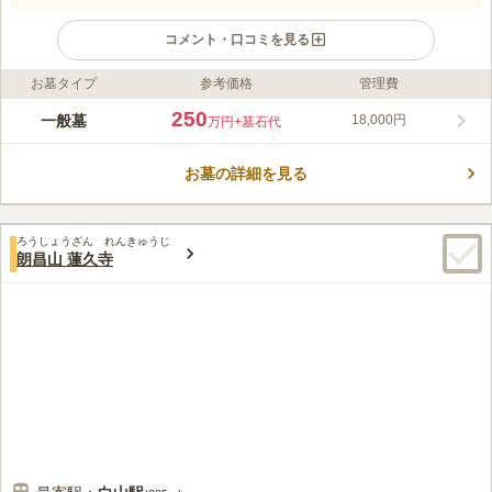
コメント・口コミを見る
お墓タイプ
参考価格
管理費
ライフドット編集部のコメント
海蔵寺は、1540年(天文9年)に、和田蔵門内に創建され、現在地
250
一般墓
18,000円
万円
+墓石代
に移転したのは、1655～1657年とされています。 富士山をかた
どった溶岩の山上には、身禄行者の墓と、江戸後期の儒学者の立
お墓の詳細を見る
原翆軒夫妻の墓などがあります。 閑静な寺町にあり、歴史が色
コメントの続きを読む
濃く残った、風情のある寺院です。 全区画が平坦な墓域となっ
ており、ご年配の方、体の不自由な方も、心静かに安心してお参
口コミ評価
りすることができます。
ろうしょうざん れんきゅうじ
2.8
みんなの評価
口コミ
2
件
朗昌山 蓮久寺
周辺には花屋も有り、不便は無い。食事をする所も多数有、不便
60代
男性
は無い。しかし、通常法事等は別の場所を探している。
口コミの続きを読む