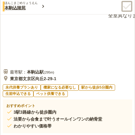
た。本尊は釈迦牟尼如来と、江戸三十三観音第十一番札所の聖観
ほんこまごめりょうえん
4.0
みんなの評価
口コミ
2
件
本駒込陵苑
世音菩薩です。
綺麗な高層マンションに囲まれていて、隣はモダンなおしゃれな
40代
女性
カフェがあります。 雰囲気は良いのですが、お寺があることがわかりにく
いため、喪服で行き来しずらい場所だと感じました。 駐車場が狭く、軽自
動車を1台しか停めることができません。
口コミの続きを読む
最寄駅：
本駒込
駅
(
295m
)
東京都文京区向丘2-29-1
永代供養プランあり
檀家になる必要なし
駅から徒歩5分圏内
生前申込できる
ペット供養できる
おすすめポイント
3駅3路線から徒歩圏内
法要から会食まで叶うオールインワンの納骨堂
わかりやすい価格帯