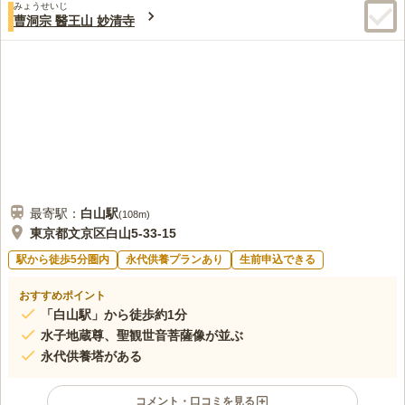
みょうせいじ
き便利ですね。また、歩いて5分以内には、法事などにも利用できる飲食店
曹洞宗 醫王山 妙清寺
もありたいへん便利ですね。
口コミの続きを読む
最寄駅：
白山
駅
(
108m
)
東京都文京区白山5-33-15
駅から徒歩5分圏内
永代供養プランあり
生前申込できる
おすすめポイント
「白山駅」から徒歩約1分
水子地蔵尊、聖観世音菩薩像が並ぶ
永代供養塔がある
コメント・口コミを見る