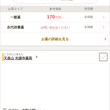
お墓タイプ
参考価格
管理費
ライフドット編集部のコメント
「白山駅」から徒歩1分の好立地。駐車場もあり、お墓参りにお
170
一般墓
未掲載
万円～
越しになりやすい。墓地は日当たりがよく平坦です。代々、徳川
家と同じ葵の紋を寺紋としてまいりました。由来は江戸時代にま
永代供養墓
未掲載
お問い合わせください
でさかのぼり、将軍が妙清寺をお休み処としてご利用され、妙清
コメントの続きを読む
寺がおもてなしをした事から徳川家と同じ家紋を授けられたこと
が由来となっています。
お墓の詳細を見る
口コミ評価
4.4
みんなの評価
口コミ
2
件
徒歩10分程度の場所に料亭（割烹かねこ）があって、法要後の食
50代
男性
こうげんじぼえん
事会に使っています。和室の中にテーブルを並べて椅子に着席する形式な
天昌山 光源寺墓苑
ので、足が悪い高齢者の人でも対応しやすいと思います。
口コミの続きを読む