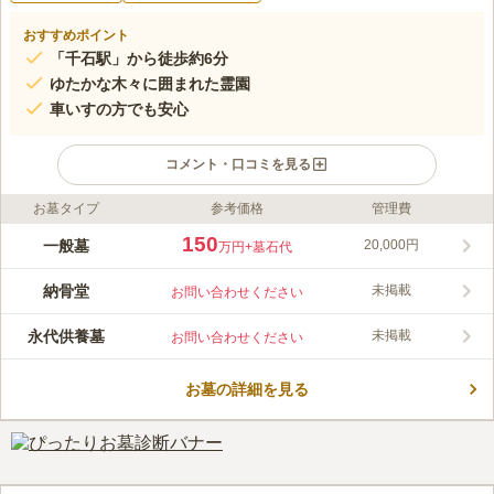
おすすめポイント
「千石駅」から徒歩約6分
ゆたかな木々に囲まれた霊園
車いすの方でも安心
コメント・口コミを見る
お墓タイプ
参考価格
管理費
ライフドット編集部のコメント
都営三田線「千石駅」から徒歩6分程度でいくことができ、便利
150
一般墓
20,000円
万円
+墓石代
なエリアにあります。 春には枝垂桜をみることができ、心穏や
かにお参りすることができる緑豊かな落着いた寺院です。 小動
納骨堂
未掲載
お問い合わせください
物の納骨堂もあり、後継者のいらっしゃらない方、個人でも納骨
コメントの続きを読む
可能です。 バリアフリー設計になっている為、お年寄りの方や
永代供養墓
未掲載
お問い合わせください
車いすの方でも安心してお参りができます。
口コミ評価
この霊園はまだ誰からも評価されていません。
お墓の詳細を見る