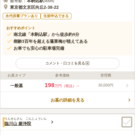
最寄駅：
本駒込
駅
(
400m
)
東京都文京区向丘2-38-22
永代供養プランあり
生前申込できる
おすすめポイント
南北線「本駒込駅」から徒歩約4分
樹齢3百年を超える蓬莱梅が植えてある
お車でも安心の駐車場完備
コメント・口コミを見る
お墓タイプ
参考価格
管理費
ライフドット編集部のコメント
東京メトロ南北線「本駒込駅」から徒歩4分程度で行くことがで
198
一般墓
30,000円
万円（税込）～
きます。平成５年に再興された高さ６メートルの木造金箔の十一
面観音があります。毎年、7月9日と10日にあたる「四万六千日
お墓の詳細を見る
（しまんろくせんにち）」の縁日では、「ほおずき千成り市」が
コメントの続きを読む
開催され、 屋台をはじめ、和太鼓やジャズのライブ演奏など、
長い間地域の人々に親しまれてきた催しがあります。
口コミ評価
りんせんさん ごんじょういん
3.3
みんなの評価
口コミ
1
件
臨川山 厳浄院
墓守りの独身男性がお墓を清掃して下さっています。その方から
40代
女性
お供えの花や線香など購入する感じです。寺境内には大仏が展示してあり