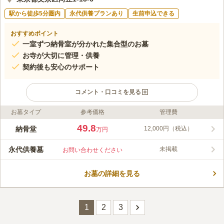
駅から徒歩5分圏内
永代供養プランあり
生前申込できる
おすすめポイント
一室ずつ納骨室が分かれた集合型のお墓
お寺が大切に管理・供養
契約後も安心のサポート
コメント・口コミを見る
お墓タイプ
参考価格
管理費
ライフドット編集部のコメント
正行寺は、とうがらし地蔵という、咳の病を癒すために祀られた
49.8
納骨堂
12,000円（税込）
万円
地蔵があります。 最寄り駅より徒歩圏内でいくことができ、ア
クセスが非常によいので、気軽にお参りしに行くことができま
永代供養墓
未掲載
お問い合わせください
す。 納骨墓は、ご家族が少ない方く跡継ぎがいらっしゃらない
コメントの続きを読む
方、国籍も問わないため、どなたでも安心して納骨していただく
ことが可能です。 日当たりがよい立地にあるため、明るい空間
お墓の詳細を見る
口コミ評価
の中落ち着いて故人を偲ぶことができます。
5.0
みんなの評価
口コミ
1
件
自宅からは電車１本で行けるのでとても便利だと思う。雨の日は
40代
女性
登り坂が大変だがとりあえず近いので良いと思う。
1
2
3
口コミの続きを読む