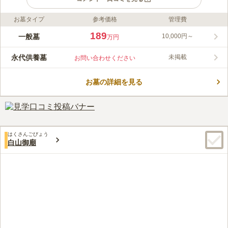
お墓タイプ
参考価格
管理費
ライフドット編集部のコメント
仙龍寺は、東京都文京区にある臨済宗妙心寺派のお寺です。最寄
189
一般墓
10,000円～
万円
りの2駅から徒歩数分、近くのバス停からも徒歩数分の距離にあ
ります。万治年間（1658～1660）から続く由緒あるお寺で、所
永代供養墓
未掲載
お問い合わせください
蔵している阿弥陀如来坐像一躯は、区指定有形文化財となってい
コメントの続きを読む
ます。日当たりの良い墓域には一般墓と永代供養墓があり、六地
蔵がお墓を見守っています。
お墓の詳細を見る
口コミ評価
この霊園はまだ誰からも評価されていません。
はくさんごびょう
白山御廟