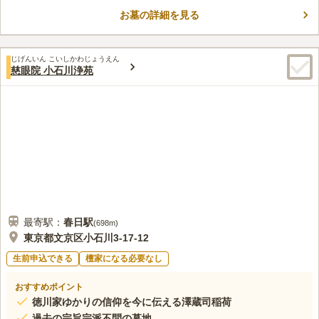
す。桜をはじめとする木々豊かな趣深い霊園となっているので、
心穏やかにお参りすることができます。
お墓の詳細を見る
口コミ評価
4.0
みんなの評価
口コミ
2
件
江戸川橋駅からお寺に向かう途中、生花店が二ヶ所あります。コ
50代
女性
じげんいん こいしかわじょうえん
ンビニもありますが、お寺の中も広く、法事などで親族が集まっても仕出
慈眼院 小石川浄苑
し屋のお弁当など手配していただけるので、ゆっくり食事も休憩もできま
す。
口コミの続きを読む
最寄駅：
春日
駅
(
698m
)
東京都文京区小石川3-17-12
生前申込できる
檀家になる必要なし
おすすめポイント
徳川家ゆかりの信仰を今に伝える澤蔵司稲荷
過去の宗旨宗派不問の墓地