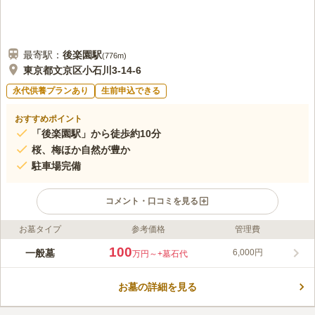
最寄駅：
後楽園
駅
(
776m
)
東京都文京区小石川3-14-6
永代供養プランあり
生前申込できる
おすすめポイント
「後楽園駅」から徒歩約10分
桜、梅ほか自然が豊か
駐車場完備
コメント・口コミを見る
お墓タイプ
参考価格
管理費
ライフドット編集部のコメント
広大な苑内には桜、梅ほか自然が豊かで、心穏やかに過ごすこと
100
一般墓
6,000円
万円～
+墓石代
ができます。 柴田錬三郎や佐藤春夫といった文化人が多く眠
り、都心とは思えないような落ち着いた穏やかな環境になってい
お墓の詳細を見る
ます。傳通院と呼ばれる由来にもなった徳川家康の生母、於大の
コメントの続きを読む
方を始め、徳川家にゆかりのある方々のお墓が多く残っており、