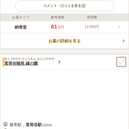
コメント・口コミを見る
お墓タイプ
参考価格
管理費
ライフドット編集部のコメント
本駒込陵苑は東京都文京区にあり、十方寺運営の2019年1月にオ
81
納骨堂
12,000円
万円
ープンした納骨堂です。とても綺麗な納骨堂で管理が行き届いて
おり、ロビー・参拝ブース・休憩所まで落ち着いた暖かな雰囲気
お墓の詳細を見る
です。美しい本堂と綺麗なエントランスがあり、ソファやテーブ
コメントの続きを読む
ルでごゆっくりと寛ぐことができます。地震に備え、免震工法を
採用しているので安心です。
口コミ評価
みょうがだにりょうえん えにしのその
4.8
みんなの評価
口コミ
4
件
茗荷谷陵苑 縁の園
駅から2～3分ほどで行くことができます。道は平坦で歩きやすい
50代
女性
です。 お花もお線香の用意もいらないので、気軽に行けて良かったです。
口コミの続きを読む
最寄駅：
茗荷谷
駅
(
152m
)