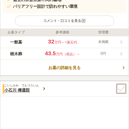
バリアフリー設計で訪れやすい環境
コメント・口コミを見る
お墓タイプ
参考価格
管理費
ライフドット編集部のコメント
慈眼院 澤蔵司稲荷は、元和六年（1620年）、徳川家の菩提寺・
32
一般墓
未掲載
万円～
+墓石代
無量山傳通院の中興である廓山上人により建立され、傳通院山内
の慈眼院を別当寺として祀られてきました。江戸時代には地域の
43.5
樹木葬
0円
万円（税込）～
鎮守として、板橋・練馬方面の農業に携わる人々や日本橋・神田
コメントの続きを読む
の商家からも厚い信仰を集め、現在までその歴史が受け継がれて
います。慈眼院の寺院墓地は澤蔵司稲荷が墓守を務め、バリアフ
お墓の詳細を見る
口コミ評価
リー整備や専用駐車場を備えた安心の環境です。一般墓・樹木墓
この霊園はまだ誰からも評価されていません。
地ともに空き区画があり、宗旨宗派を問わずお申し込みいただけ
ます。葬儀・ご法要は浄土宗の作法に則り、近隣の光雲寺にて厳
こいしかわ でんづういん
かに執り行います。
小石川 傳通院