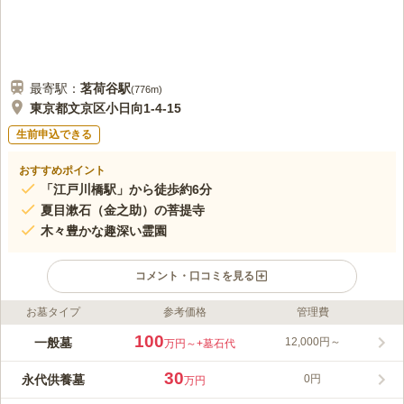
最寄駅：
茗荷谷
駅
(
776m
)
東京都文京区小日向1-4-15
生前申込できる
おすすめポイント
「江戸川橋駅」から徒歩約6分
夏目漱石（金之助）の菩提寺
木々豊かな趣深い霊園
コメント・口コミを見る
お墓タイプ
参考価格
管理費
ライフドット編集部のコメント
東京メトロ有楽町線「江戸川橋駅」から歩いて6分ほどの場所に
100
一般墓
12,000円～
万円～
+墓石代
位置しています。紅・白・ピンクの花を見事に咲かせる桜があり
ます。ハナモモ（花桃）の一品種で「紅白咲分けの桃」と呼ばれ
30
永代供養墓
0円
万円
るように、一本の木から紅と白とピンクの花びらが一度に咲きま
コメントの続きを読む