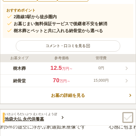
おすすめポイント
2路線3駅から徒歩圏内
お墓じまい無料保証サービスで後継者不安を解消
樹木葬とペットと共に入れる納骨堂から選べる
コメント・口コミを見る
お墓タイプ
参考価格
管理費
ライフドット編集部のコメント
一年中多くの人で賑わう巣鴨近辺にある妙行寺の境内に、納骨堂
12.5
樹木葬
0円
万円～
と樹木葬が誕生しました。納骨堂は天井が高く静かで荘厳な建物
で、屋内施設のため天候を気にせずにお墓参りができます。専用
70
納骨堂
15,000円
万円～
の個別納骨壇で大切なペットと共に眠ることができ、天然木銘板
コメントの続きを読む
に名前を刻むことができます。樹木葬は築山庭園の四季折々の
樹々に囲まれたお堂に守られ、静かな参拝環境が整っています。
お墓の詳細を見る
口コミ評価
遺骨は石棺へ納骨され、白大理石の墓標に個人名が刻まれます。
この霊園はまだ誰からも評価されていません。
いけぶくろだいぶつ えいたいくようぼ
池袋大仏 永代供養墓