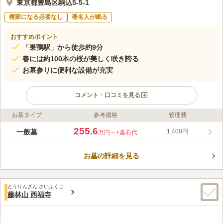
東京都豊島区駒込5-5-1
檀家になる必要なし
著名人が眠る
おすすめポイント
「巣鴨駅」から徒歩約9分
春には約100本の桜が美しく咲き誇る
お墓参りに便利な設備が充実
コメント・口コミを見る
お墓タイプ
参考価格
管理費
ライフドット編集部のコメント
都立 染井霊園は、春になるとソメイヨシノが咲き誇り、優しい
255.6
一般墓
1,400円
万円～
+墓石代
雰囲気のある公営墓地です。 最寄り駅の「巣鴨駅」からは徒歩9
分ほどでアクセスすることができます。 都立霊園の中では最も
お墓の詳細を見る
小規模ですが、明治7年に開園されたという歴史があり伝統的な
コメントの続きを読む
雰囲気があります。 岡倉天心、二葉亭四迷など、多くの著名人
が眠る霊園としても有名です。
口コミ評価
とうりんざん さいふくじ
4.5
みんなの評価
口コミ
8
件
藤林山 西福寺
霊園のそばにお花屋さんがあり、そこでお花と線香を買って、お
40代
女性
けとひしゃくをかりてお墓参りをします。通りの反対側に巣鴨地蔵があっ
て食事やおだんごを買ったりできる楽しみもあります