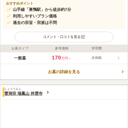
おすすめポイント
山手線「巣鴨駅」から徒歩約7分
利用しやすいプラン価格
過去の宗旨・宗派は不問
コメント・口コミを見る
お墓タイプ
参考価格
管理費
ライフドット編集部のコメント
山手線「巣鴨駅」から徒歩7分ほどに位置しています。閑静な住
170
一般墓
未掲載
万円～
宅街にあり、程よく緑があしらわれた苑内は、落ち着いた雰囲気
でお参りすることができます。過去の宗旨・宗派は不問のため、
お墓の詳細を見る
どなたでもご利用することができます。葬儀もリーズナブルなプ
コメントの続きを読む
ランがあり、多くの人が安心して利用できる墓苑で
す。
口コミ評価
しょううんじ
この霊園はまだ誰からも評価されていません。
曹洞宗 瑞鳳山 祥雲寺