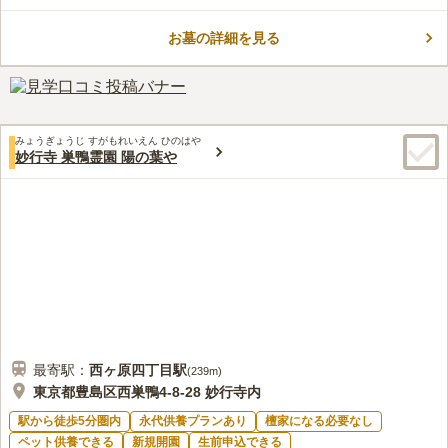
で、弘法大師の教えを伝えています。奈良時代の高僧徳一大師作
の阿弥陀如来像や閻魔大王が本堂に安置されており、訪れる人々
お墓の詳細を見る
に信仰と安らぎを提供しています。また、桜の名所「ソメイヨシ
コメントの続きを読む
ノ」発祥の地として知られ、春には多くの花見客が訪れます。ア
クセスも良好であり、歴史と自然を同時に楽しめるスポットで
口コミ評価
す。
この霊園はまだ誰からも評価されていません。
みょうぎょうじ すがもれいえん ひのはや
妙行寺 巣鴨霊園 陽の葉や
最寄駅：
西ヶ原四丁目
駅
(
239m
)
東京都豊島区西巣鴨4-8-28 妙行寺内
駅から徒歩5分圏内
永代供養プランあり
檀家になる必要なし
ペット供養できる
新規開園
生前申込できる