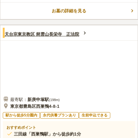
園もあり、バリアフリー設計です。 夜間には墓所がライトアッ
プされるので、会いたくなったら24時間いつでもお参りできま
お墓の詳細を見る
口コミ評価
す。
この霊園はまだ誰からも評価されていません。
天台宗東京教区 慈雲山長栄寺 正法院
最寄駅：
新庚申塚
駅
(
198m
)
東京都豊島区西巣鴨4-8-1
駅から徒歩5分圏内
永代供養プランあり
生前申込できる
おすすめポイント
三田線「西巣鴨駅」から徒歩約1分