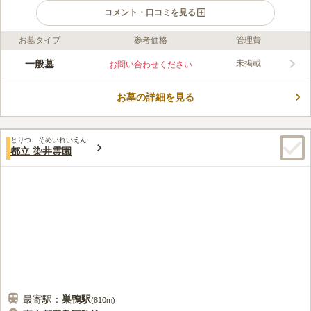
コメント・口コミを見る
お墓タイプ
参考価格
管理費
ライフドット編集部のコメント
都立 雑司ヶ谷霊園は、明治7年に開設されました。自然が豊富な
一般墓
未掲載
お問い合わせください
環境にあり心安らぐ霊園です。非常に静かな雰囲気となってお
り、近隣の人が散歩やジョギングに訪れています。日本の文学史
お墓の詳細を見る
に名を残した、文豪たちのお墓がある霊園としても知られてお
コメントの続きを読む
り、多くの方がお墓参りのために足を運ぶ地でもあります。 南
池袋の住宅街の中にあり、アクセス良好です。
口コミ評価
とりつ そめいれいえん
3.8
みんなの評価
口コミ
21
件
都立 染井霊園
花屋もあるけれど 値段が高いので 供花や線香は近くのスーパー
70代
男性
マーケットで購入バケツやほうき ひしゃく ゴミ袋などは 車で家から持って
ゆくので不便は感じない 食事は家から霊園までの途中のファミレスを利用
口コミの続きを読む
最寄駅：
巣鴨
駅
(
810m
)