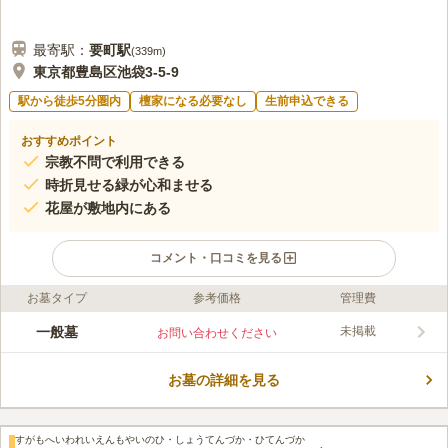
最寄駅：
要町
駅
(
339m
)
東京都豊島区池袋3-5-9
駅から徒歩5分圏内
檀家になる必要なし
生前申込できる
おすすめポイント
宗教不問で利用できる
時折見せる緑が心和ませる
花屋が敷地内にある
コメント・口コミを見る
お墓タイプ
参考価格
管理費
ライフドット編集部のコメント
東京都豊島区にある鳩浄苑は、谷端川の緑道が近くにあり、時折
一般墓
未掲載
お問い合わせください
見せる緑が心和ませます。 宗教不問の墓地・霊園で、誰でも利
用することができます。 「要町駅」から徒歩4分程度でアクセス
お墓の詳細を見る
でき、池袋にも出やすい位置にあるため、お参り後に買い物を楽
コメントの続きを読む
しむこともできます。 敷地内にお花屋さんがあるので、事前に
花を購入していく必要がなく、便利です。
口コミ評価
すがもへいわれいえんもやいのひ・しょうてんづか・ひてんづか
みんなの評価
口コミ
3
件