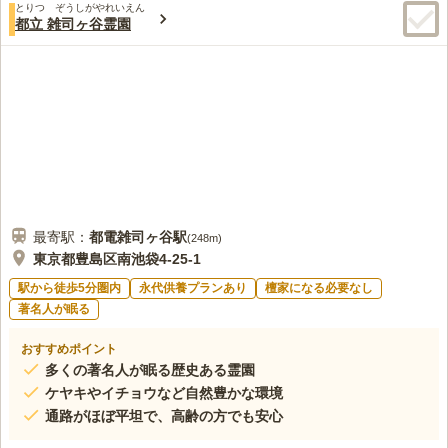
とりつ ぞうしがやれいえん
れている優しい空間の寺院となっています。管理がしっかりして
都立 雑司ヶ谷霊園
いて清掃が行き届いています。設備も充実しており境内はバリア
フリーとなっています。また、休憩室も完備されており、ゆっく
りと寛ぐことができます。宗教は不問となっています。宗教を気
にすることなく申し込むことができます。
最寄駅：
都電雑司ヶ谷
駅
(
248m
)
東京都豊島区南池袋4-25-1
駅から徒歩5分圏内
永代供養プランあり
檀家になる必要なし
著名人が眠る
おすすめポイント
多くの著名人が眠る歴史ある霊園
ケヤキやイチョウなど自然豊かな環境
通路がほぼ平坦で、高齢の方でも安心