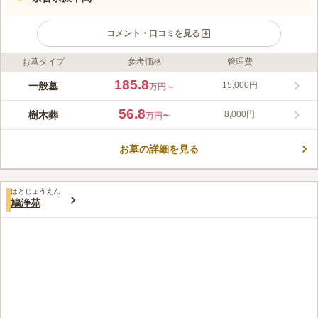
コメント・口コミを見る
お墓タイプ
参考価格
管理費
ライフドット編集部のコメント
駒込浄苑は、宗旨・宗派は不問になっており希少な好立地の宗教
185.8
一般墓
15,000円
万円～
自由な墓所です。園内は、陽当り良好で、階段のない平坦な作り
になっているので、お体の不自由な方や年配の方、小さなお子様
56.8
樹木葬
8,000円
万円〜
連れのご家族でも安心してお参り頂けます。また巣鴨の地蔵通り
コメントの続きを読む
商店街・霜降銀座商店街、日帰り温泉施設も徒歩圏内にあり、散
策をするのも楽しみの一つです。
お墓の詳細を見る
口コミ評価
4.5
みんなの評価
口コミ
2
件
霊園事務所にお墓参り用のお花・お線香・ろうそく等一式購入で
40代
男性
はとじょうえん
きるようになっていますので、不便なところはありません。
鳩浄苑
口コミの続きを読む