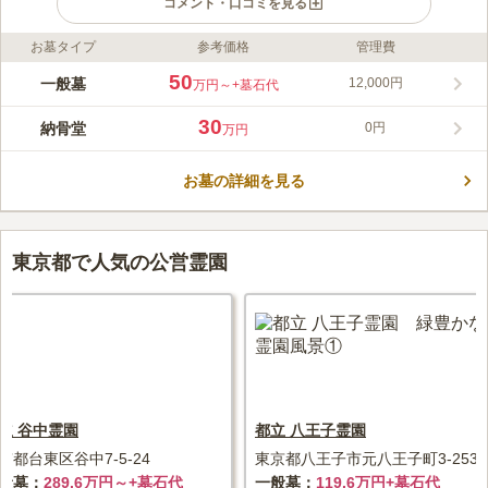
コメント・口コミを見る
お墓タイプ
参考価格
管理費
ライフドット編集部のコメント
駅から徒歩圏内の好立地です。都心には珍しく駐車場も完備され
50
一般墓
12,000円
万円～
+墓石代
ているので、車でのアクセスも便利です。 清立院は、正長元年
（1428）頃に創建され、長い歴史の中で人々から愛されてきま
30
納骨堂
0円
万円
した。雑司が谷七福神の毘沙門天が祀られる寺院なので、お参り
コメントの続きを読む
する人へのご利益も期待できそうです。 ペットと合葬が可能
で、大切な家族と一緒に眠りたいという故人の願いにも寄り添え
お墓の詳細を見る
口コミ評価
る条件が揃っています
4.3
みんなの評価
口コミ
3
件
最寄駅のJR山手線の池袋駅周辺は都会で、お供え物を購入する
30代
男性
場所もたくさんありますし、飲食店も非常に多い場所なので、困る事はあ
東京都で人気の公営霊園
りません。
口コミの続きを読む
立 谷中霊園
都立 八王子霊園
京都台東区谷中7-5-24
東京都八王子市元八王子町3-2536
般墓
289.6万円～+墓石代
一般墓
119.6万円+墓石代