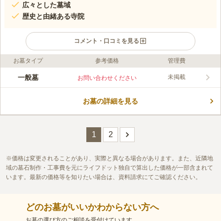
広々とした墓域
歴史と由緒ある寺院
コメント・口コミを見る
お墓タイプ
参考価格
管理費
ライフドット編集部のコメント
正法院は､天平2年(西暦730)に創建され、歴史深い由緒正しい寺
一般墓
未掲載
お問い合わせください
院です。1000年以上の長い歴史を持つ本堂に鎮座する本尊聖観
世菩薩坐像をはじめ、１０を超える寺宝をもっています。国産の
お墓の詳細を見る
銘石が並ぶ墓所はまさに圧巻です。都心にありながら、広々とし
コメントの続きを読む
た苑内は平坦に整備されて、幅広い層がお参りしやすい環境で
す。
口コミ評価
この霊園はまだ誰からも評価されていません。
1
2
価格は変更されることがあり、実際と異なる場合があります。また、近隣地
域の墓石制作・工事費を元にライフドット独自で算出した価格が一部含まれて
います。最新の価格等を知りたい場合は、資料請求にてご確認ください。
どのお墓がいいかわからない方へ
お墓の選び方のご相談を受付けています。