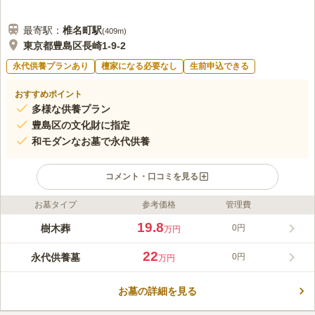
最寄駅：
椎名町
駅
(
409m
)
東京都豊島区長崎1-9-2
永代供養プランあり
檀家になる必要なし
生前申込できる
おすすめポイント
多様な供養プラン
豊島区の文化財に指定
和モダンなお墓で永代供養
コメント・口コミを見る
お墓タイプ
参考価格
管理費
ライフドット編集部のコメント
駅からすぐというアクセスの良さにも関わらず、境内の広く深い
19.8
樹木葬
0円
万円
緑地がそういった喧騒からお墓を守り、静寂と安らぎを提供して
くれる名苑です。歴史ある文化財も多い寺院ですが、現代的なデ
22
永代供養墓
0円
万円
ザインのお墓での永代供養も可能で、後縦者のない方でもお申込
コメントの続きを読む
出来ます。お寺に併設された寺カフェ「赤門テラス なゆた」で
は、美しい庭園を眺めながらお食事ができ、ゆったりとお過ごし
お墓の詳細を見る
口コミ評価
いただけます。「寺ヨガ」や「写経・写仏体験」、「終活セミナ
この霊園はまだ誰からも評価されていません。