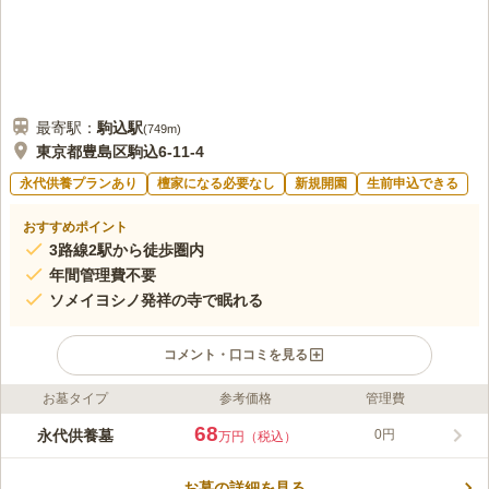
最寄駅：
駒込
駅
(
749m
)
東京都豊島区駒込6-11-4
永代供養プランあり
檀家になる必要なし
新規開園
生前申込できる
おすすめポイント
3路線2駅から徒歩圏内
年間管理費不要
ソメイヨシノ発祥の寺で眠れる
コメント・口コミを見る
お墓タイプ
参考価格
管理費
ライフドット編集部のコメント
「駒込駅」から徒歩約6分、「巣鴨駅」から徒歩約9分の立地にあ
68
永代供養墓
0円
万円（税込）
りながら、桜に包まれる安らぎの霊園です。期限・人数に制限が
ない完全個室型の永代供養墓である「燈」は、永代にわたって合
お墓の詳細を見る