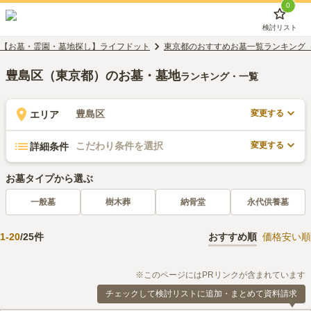
0
検討リスト
【お墓・霊園・墓地探し】ライフドット
東京都のおすすめお墓一覧ランキング
豊島区（東京都）のお墓・墓地
ランキング・一覧
変更する
豊島区
エリア
変更する
こだわり条件を選択
詳細条件
お墓タイプから選ぶ
一般墓
樹木葬
納骨堂
永代供養墓
1
-
20
/
25
件
おすすめ順
価格安い順
※このページにはPRリンクが含まれています
チェックして検討リストに追加・まとめて資料請求