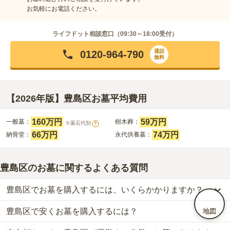
お気軽にお電話ください。
ライフドット相談窓口（
09:30～18:00
受付）
通話
0120-964-790
無料
【2026年版】豊島区お墓平均費用
160万円
59万円
一般墓：
樹木葬：
※墓石代別
?
66万円
74万円
納骨堂：
永代供養墓：
豊島区のお墓に関するよくある質問
豊島区でお墓を購入するには、いくらかかりますか？
豊島区で安くお墓を購入するには？
地図
豊島区
での購入費用の目安は、
一般墓が約327万円、樹木葬が約59
万円、納骨堂が約66万円、永代供養墓が約74万円
です。