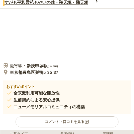
4.2
すがも平和霊苑もやいの碑・翔天塚・飛天塚
池袋駅で、お花やろうそく等そろえられるので、自宅からいろい
30代
女性
ろ持参しなくても済みます。身軽にいくことができます。
口コミの続きを読む
最寄駅：
新庚申塚
駅
(
677m
)
東京都豊島区巣鴨5-35-37
おすすめポイント
全宗派利用可能な開放性
生前契約による安心提供
ニューメモリアルコミュニティの構築
コメント・口コミを見る
お墓タイプ
参考価格
管理費