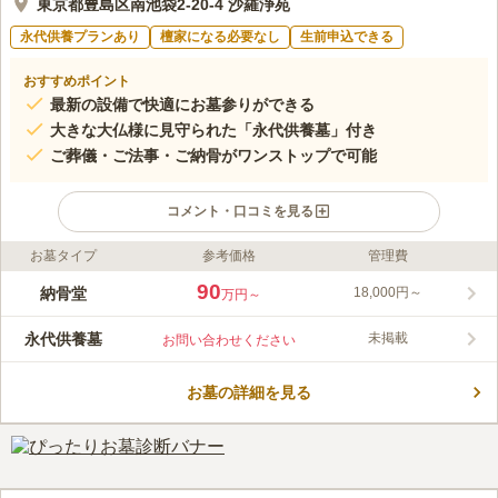
東京都豊島区南池袋2-20-4 沙羅浄苑
永代供養プランあり
檀家になる必要なし
生前申込できる
おすすめポイント
最新の設備で快適にお墓参りができる
大きな大仏様に見守られた「永代供養墓」付き
ご葬儀・ご法事・ご納骨がワンストップで可能
コメント・口コミを見る
お墓タイプ
参考価格
管理費
ライフドット編集部のコメント
「松栄山 仙行寺 沙羅浄苑／池袋大仏 永代供養墓」は、豊島区南
90
納骨堂
18,000円～
万円～
池袋にある、近代的な参拝フロアを備えた宗旨・宗派不問で利用
できる納骨堂・永代供養墓です。東京メトロ有楽町線「東池袋」
永代供養墓
未掲載
お問い合わせください
駅をはじめ、複数の駅から徒歩圏内にあるアクセス抜群の立地に
コメントの続きを読む
あります。納骨堂内の雰囲気は高級感があり、駅から近いながら
も、都会の喧騒を忘れさせてくれます。また、沙羅浄苑には、法
お墓の詳細を見る
口コミ評価
要・葬儀・会食なども出来る「沙羅ホール」が隣接しています。
この霊園はまだ誰からも評価されていません。
屋内にあるので、天候などに左右されることなく、いつでもお参
りすることができます。 永代供養墓は、大きな池袋大仏のお膝
元に遺骨を安置するお墓です。お墓の承継にお悩みの方でも安心
して利用することができます。 仙行寺は、地域の方から親しま