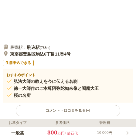
口コミの続きを読む
最寄駅：
駒込
駅
(
788m
)
東京都豊島区駒込6丁目11番4号
生前申込できる
おすすめポイント
弘法大師の教えを今に伝える名刹
徳一大師作のご本尊阿弥陀如来像と閻魔大王
桜の名所
コメント・口コミを見る
お墓タイプ
参考価格
管理費
ライフドット編集部のコメント
西福寺は慶長元年（1596年）に創建された真言宗豊山派の名刹
300
一般墓
16,000円
万円
+墓石代