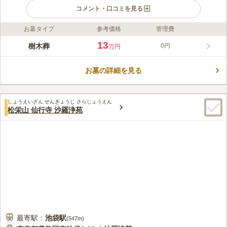
コメント・口コミを見る
お墓タイプ
参考価格
管理費
ライフドット編集部のコメント
サクラテラスそめい樹木葬は、豊島区で最もリーズナブルな樹木
13
樹木葬
0円
万円
葬を提供する西福寺が運営する庭園型樹木葬です。歴史ある寺院
に位置し、2020年に開園しました。個別納骨プランが好評で、
お墓の詳細を見る
プランにはすべての費用が含まれ、追加費用や維持費は一切かか
コメントの続きを読む
りません。また、宗教や宗派を問わず、生前契約も可能です。
「駒込駅」から徒歩約7分の好立地で、アクセスも便利。豊島区
口コミ評価
内で樹木葬をお探しの方におすすめです。
しょうえいざん せんぎょうじ さらじょうえん
この霊園はまだ誰からも評価されていません。
松栄山 仙行寺 沙羅浄苑
最寄駅：
池袋
駅
(
547m
)