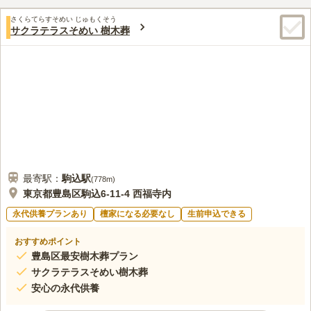
ー」などのイベントも行われています。
さくらてらすそめい じゅもくそう
サクラテラスそめい 樹木葬
最寄駅：
駒込
駅
(
778m
)
東京都豊島区駒込6-11-4 西福寺内
永代供養プランあり
檀家になる必要なし
生前申込できる
おすすめポイント
豊島区最安樹木葬プラン
サクラテラスそめい樹木葬
安心の永代供養