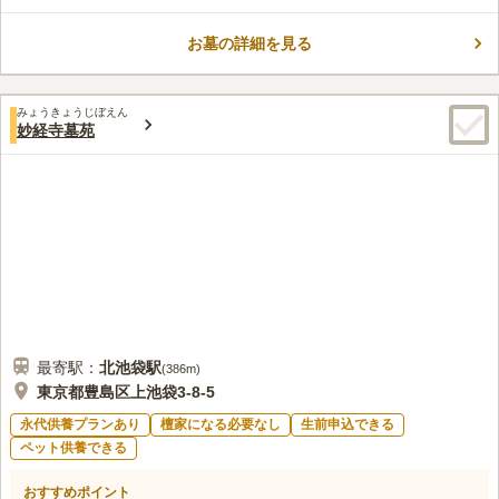
骨を丁重に供養・管理する安心の永代供養墓です。大佛師・渡邊
勢山氏による木曽檜の釋迦如来座像「池袋大仏」のお膝元に廟所
お墓の詳細を見る
があり、日々の供養はもちろん、盆や彼岸には合同供養祭も執り
コメントの続きを読む
行われます。年間管理費は不要で、後継者がいらっしゃらなくて
もお申込みいただけます。ご希望に応じて合祀、13回忌後合祀、
口コミ評価
33回忌後合祀の3つのプランをご用意しており、それぞれのご事
みょうきょうじぼえん
この霊園はまだ誰からも評価されていません。
妙経寺墓苑
情に寄り添った供養が可能です。ご納骨は寺院にて行い、納骨室
には立ち入れませんが、葬儀ホール「沙羅ホール」が隣接し、葬
儀や法要のご相談にも対応いたします。池袋駅から徒歩圏内とい
う便利な立地も魅力で、現代の都市生活に適した安心の供養のか
たちを提供しております。
最寄駅：
北池袋
駅
(
386m
)
東京都豊島区上池袋3-8-5
永代供養プランあり
檀家になる必要なし
生前申込できる
ペット供養できる
おすすめポイント