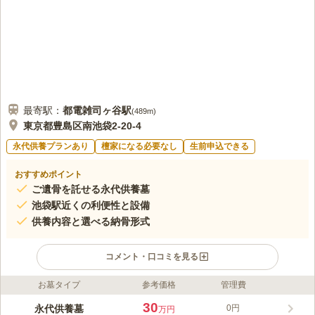
最寄駅：
都電雑司ヶ谷
駅
(
489m
)
東京都豊島区南池袋2-20-4
永代供養プランあり
檀家になる必要なし
生前申込できる
おすすめポイント
ご遺骨を託せる永代供養墓
池袋駅近くの利便性と設備
供養内容と選べる納骨形式
コメント・口コミを見る
お墓タイプ
参考価格
管理費
ライフドット編集部のコメント
池袋大仏 永代供養墓は、松栄山 仙行寺がご遺族に代わってご遺
30
永代供養墓
0円
万円