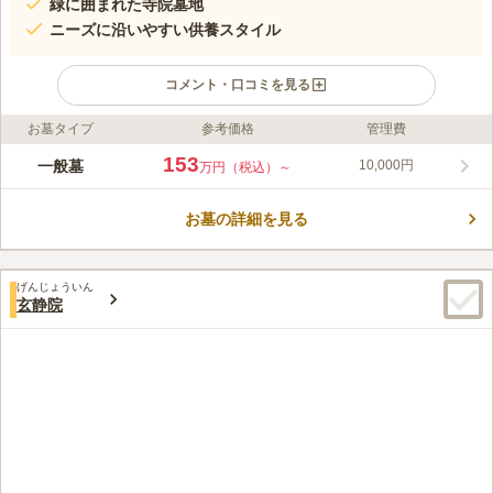
緑に囲まれた寺院墓地
ニーズに沿いやすい供養スタイル
コメント・口コミを見る
お墓タイプ
参考価格
管理費
ライフドット編集部のコメント
洗練されたブロック造りの外観は、都心にぴったりな雰囲気で
153
一般墓
10,000円
万円（税込）～
す。 「池袋駅」から徒歩5分で行ける立地ににあるため、お参り
前後の予定も立てやすく都心にある墓苑ならではの利点と言えま
お墓の詳細を見る
す。 多くの木々が墓苑を囲み、落ち着いた雰囲気でお参りでき
コメントの続きを読む
ます。 永代供養墓は0.25㎡からとコンパクトなものから用意さ
れており、ニーズにあったお墓選びができます。
口コミ評価
げんじょういん
4.0
みんなの評価
口コミ
2
件
玄静院
霊園に生け花を販売しているので、そこで購入する。食事は池袋
30代
男性
駅に出て駅周辺にてとる。予約してから行くので問題なく食事できる。
口コミの続きを読む