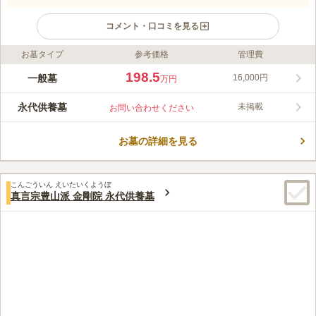
コメント・口コミを見る
お墓タイプ
参考価格
管理費
ライフドット編集部のコメント
この寺院は、屋根が低く奥に広がるような造りをしており、趣が
198.5
一般墓
16,000円
万円
感じられる建物です。また、墓地内には、ちょっとした休憩所が
あり、故人との時間をゆっくりと過ごすことができます。 都営
永代供養墓
未掲載
お問い合わせください
三田線「西巣鴨駅」から徒歩1分と、アクセス良好です。 駐車場
コメントの続きを読む
もあり、国道17号線「西巣鴨交差点」からすぐなので、お車でお
参りの際も安心です。
お墓の詳細を見る
口コミ評価
この霊園はまだ誰からも評価されていません。
こんごういん えいたいくようぼ
真言宗豊山派 金剛院 永代供養墓