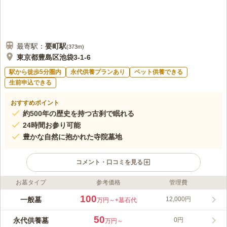
最寄駅：
要町
駅
(
373m
)
東京都豊島区池袋3-1-6
駅から徒歩5分圏内
永代供養プランあり
ペット供養できる
生前申込できる
おすすめポイント
約500年の歴史を持つ古刹で眠れる
24時間お参り可能
豊かな自然に抱かれた寺院墓地
コメント・口コミを見る
お墓タイプ
参考価格
管理費
ライフドット編集部のコメント
祥雲寺は寺院墓地で、曹洞宗の檀家になることでお墓を建立する
100
一般墓
12,000円
万円～
+墓石代
ことができます。 檀家になると、合祀永代供養墓「かけはし」
も利用可能で、お墓の継承者が居ない方でも安心して眠れます。
50
永代供養墓
0円
万円～
祥雲寺境内には、本堂や斎場だけではなく、別邸や客殿そして庭
コメントの続きを読む