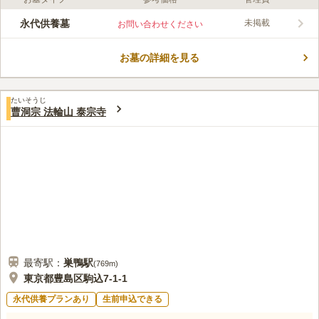
口コミ評価
この霊園はまだ誰からも評価されていません。
永代供養墓
未掲載
お問い合わせください
お墓の詳細を見る
たいそうじ
曹洞宗 法輪山 泰宗寺
最寄駅：
巣鴨
駅
(
769m
)
東京都豊島区駒込7-1-1
永代供養プランあり
生前申込できる