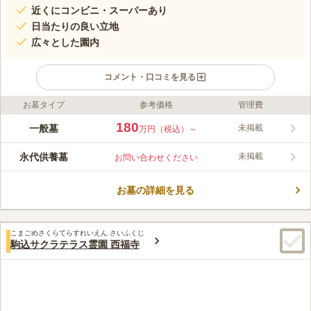
近くにコンビニ・スーパーあり
日当たりの良い立地
広々とした園内
コメント・口コミを見る
お墓タイプ
参考価格
管理費
ライフドット編集部のコメント
豊島区内東武東上線「北池袋駅」で徒歩約２分と駅からのアクセ
180
一般墓
未掲載
万円（税込）～
スが抜群です。 また、駐車場も完備しているので、お車でお越
しの際も問題なくご利用できます。 日本三大稲荷のうち一つ、
永代供養墓
未掲載
お問い合わせください
関東別院としても名が知られている寺院です。 家業繁昌・開運
コメントの続きを読む
招福などとしても有名ですので、たくさんの方がご利用になられ
ています。
お墓の詳細を見る
口コミ評価
この霊園はまだ誰からも評価されていません。
こまごめさくらてらすれいえん さいふくじ
駒込サクラテラス霊園 西福寺