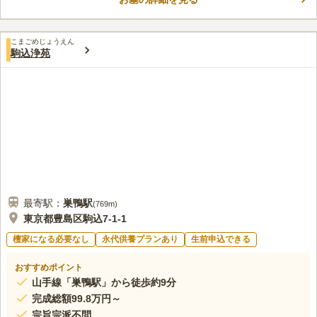
祀されず、夫婦・家族、先祖みんなで⼊ることができます。ま
コメントの続きを読む
た、掃除と管理は全て霊園により行われますので、従来のお墓の
ように草むしりや掃除の必要はありません。もちろん永代供養付
口コミ評価
きですので、万が一後継ぎがいなくなっても、永代にわたって遺
こまごめじょうえん
この霊園はまだ誰からも評価されていません。
駒込浄苑
骨は個室で管理されます。
最寄駅：
巣鴨
駅
(
769m
)
東京都豊島区駒込7-1-1
檀家になる必要なし
永代供養プランあり
生前申込できる
おすすめポイント
山手線「巣鴨駅」から徒歩約9分
完成総額99.8万円～
宗旨宗派不問