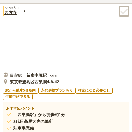
行く途中のコンビニエンスストアで花とお供えは手に入ります。
60代
男性
さいほうじ
帰る途中にファミレスがあり8人程度なら軽い食事ができます。
西方寺
口コミの続きを読む
最寄駅：
新庚申塚
駅
(
187m
)
東京都豊島区西巣鴨4-8-42
駅から徒歩5分圏内
永代供養プランあり
檀家になる必要なし
生前申込できる
おすすめポイント
「西巣鴨駅」から徒歩約1分
2代目高尾太夫の墓所
駐車場完備