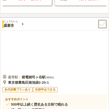
じょうたいじ
盛泰寺
最寄駅：
都電雑司ヶ谷
駅
(
460m
)
東京都豊島区南池袋2-20-1
永代供養プランあり
生前申込できる
おすすめポイント
500年以上続く歴史ある古刹で眠れる