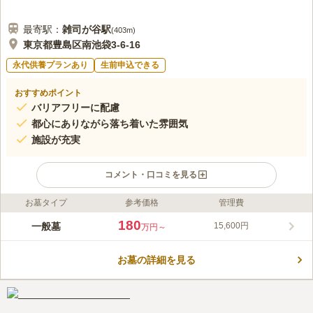
最寄駅：
雑司が谷
駅
(
403m
)
東京都豊島区南池袋3-6-16
永代供養プランあり
生前申込できる
おすすめポイント
バリアフリーに配慮
都心にありながら落ち着いた雰囲気
施設が充実
コメント・口コミを見る
お墓タイプ
参考価格
管理費
ライフドット編集部のコメント
玄静院と称するようになったのは1600年頃で、長きにわたりこ
180
一般墓
15,600円
万円～
の地に愛されてきた寺院です。 都営都電荒川線「鬼子母神前
駅」から徒歩7分ほどで行くことができます。バスで行くことも
お墓の詳細を見る
できます。 池袋の街中にありながら緑も多く、木造の本堂は若
コメントの続きを読む
者の街を引き締めるように建っています。苑内外の施設の充実加
減も、都心ならではといえます。
口コミ評価
2.5
みんなの評価
口コミ
2
件