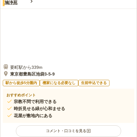
鳩浄苑
が、法事などにはむいていません。池袋が近いので、買い物には便利で
す。
口コミの続きを読む
要町駅から339m
東京都豊島区池袋3-5-9
駅から徒歩5分圏内
檀家になる必要なし
生前申込できる
おすすめポイント
宗教不問で利用できる
時折見せる緑が心和ませる
花屋が敷地内にある
コメント・口コミを見る