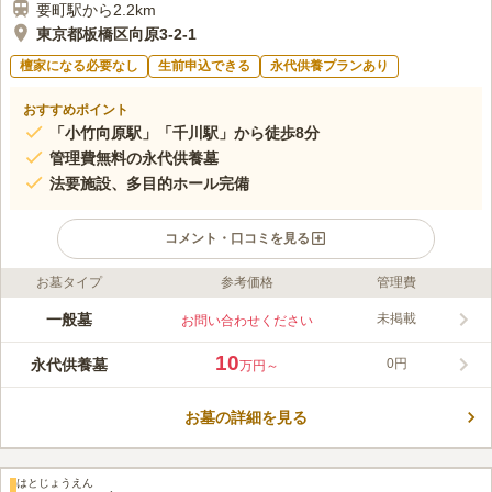
要町駅から2.2km
東京都板橋区向原3-2-1
檀家になる必要なし
生前申込できる
永代供養プランあり
おすすめポイント
「小竹向原駅」「千川駅」から徒歩8分
管理費無料の永代供養墓
法要施設、多目的ホール完備
コメント・口コミを見る
お墓タイプ
参考価格
管理費
ライフドット編集部のコメント
東京メトロ・有楽町線、副都心線の「小竹向原駅」、もしくは
一般墓
未掲載
お問い合わせください
「千川駅」よりそれぞれ徒歩約8分と好アクセスです。 また、駐
車場も完備していますので、お車でも行くことができます。 跡
10
永代供養墓
0円
万円～
継ぎや無縁、費用の心配を解消してくれる永代供養型の民間霊園
コメントの続きを読む
です。埋葬後は管理費や維持費などは必要なく、ご遺骨は一般の
お墓のように骨壺で13年間個別安置された後、合祀するシステム
お墓の詳細を見る
口コミ評価
になっています。 お墓の周りを囲むエッチングガラスは、季節
3.7
みんなの評価
口コミ
9
件
の変化に合わせて色彩が変化します。きれいな模様で心安らぐ場
千川駅近くにスーパーマーケットのライフがあり、ここで何でも
60代
女性
所になっています。
はとじょうえん
そろいます。千川と小竹向原それぞれにファミリーレストランがあります