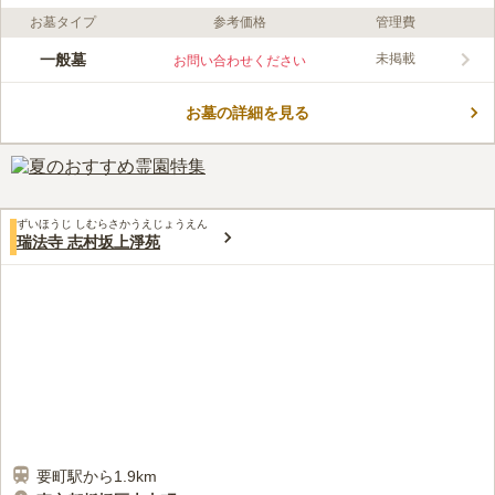
お墓タイプ
参考価格
管理費
ライフドット編集部のコメント
東京都豊島区にある鳩浄苑は、谷端川の緑道が近くにあり、時折
一般墓
未掲載
お問い合わせください
見せる緑が心和ませます。 宗教不問の墓地・霊園で、誰でも利
用することができます。 「要町駅」から徒歩4分程度でアクセス
お墓の詳細を見る
でき、池袋にも出やすい位置にあるため、お参り後に買い物を楽
コメントの続きを読む
しむこともできます。 敷地内にお花屋さんがあるので、事前に
花を購入していく必要がなく、便利です。
口コミ評価
4.2
みんなの評価
口コミ
3
件
池袋駅で、お花やろうそく等そろえられるので、自宅からいろい
30代
女性
ずいほうじ しむらさかうえじょうえん
ろ持参しなくても済みます。身軽にいくことができます。
瑞法寺 志村坂上淨苑
口コミの続きを読む
要町駅から1.9km