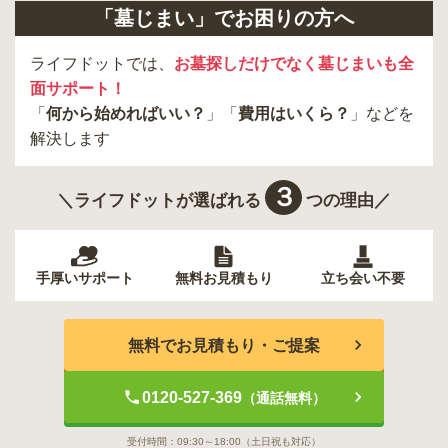
「墓じまい」でお困りの方へ
東久留米市
葛飾区
墨田区
杉並区
新宿区
稲城市
板橋区
ライフドットでは、
お墓探しだけでなく墓じまいも全
面サポート！
「
何から始めればいい？
」「
費用はいくら？
」などを
解決します
３
＼ライフドットが選ばれる
つの理由／
手厚いサポート
無料お見積もり
立ち会い不要
無料でお見積もり・ご提案
0120-527-369
（通話無料）
受付時間：
09:30～18:00
（土日祝も対応）