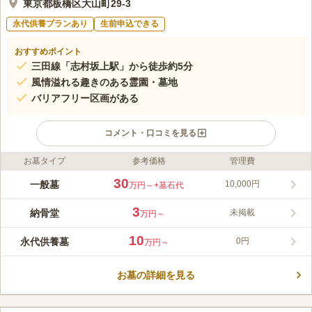
東京都板橋区大山町29-3
永代供養プランあり
生前申込できる
おすすめポイント
三田線「志村坂上駅」から徒歩約5分
風情溢れる趣きのある霊園・墓地
バリアフリー区画がある
コメント・口コミを見る
お墓タイプ
参考価格
管理費
ライフドット編集部のコメント
瑞法寺 志村坂上淨苑は、都営三田線「志村坂上駅」から至近距
30
一般墓
10,000円
万円～
+墓石代
離にある非常に好立地な場所です。 浄土真宗の瑞法寺が管理す
る寺院墓地です。万全な管理体制で、法要施設も整備していま
3
納骨堂
未掲載
万円～
す。 2011年10月にリニューアルオープンし、きれいな設備で、
コメントの続きを読む
バリアフリー区画もあるため、お年寄りから小さなお子様連れの
10
永代供養墓
0円
万円～
方まで、安全にお参りできます。
口コミ評価
この霊園はまだ誰からも評価されていません。
お墓の詳細を見る