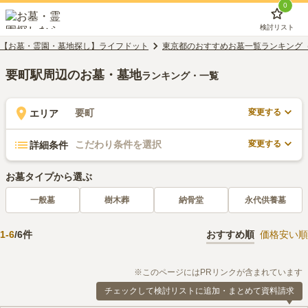
0
検討リスト
【お墓・霊園・墓地探し】ライフドット
東京都のおすすめお墓一覧ランキング
要町駅周辺のお墓・墓地
ランキング・一覧
変更する
要町
エリア
変更する
こだわり条件を選択
詳細条件
お墓タイプから選ぶ
一般墓
樹木葬
納骨堂
永代供養墓
1
-
6
/
6
件
おすすめ順
価格安い順
※このページにはPRリンクが含まれています
チェックして検討リストに追加・まとめて資料請求