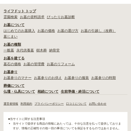
ライフドット トップ
霊園検索
お墓の資料請求
ぴったりお墓診断
お墓について
はじめてのお墓購入
お墓の価格
お墓の選び方
お墓の引越し（改葬）
墓じまい
お墓の種類
一般墓
永代供養墓
樹木葬
納骨堂
お墓を建てる
墓石の価格
お墓の管理費
お墓のリフォーム
お墓参り
お墓参りのマナー
お墓参りのお供え
お墓参りの服装
お墓参りの時期
葬儀について
仏壇・仏具について
相続について
生前準備・終活について
運営者情報
利用規約
プライバシーポリシー
口コミについて
お問い合わせ
■当サイトに関する注意事項
当サイトで提供する商品の情報にあたっては、十分な注意を払って提供しておりま
すが、情報の正確性その他一切の事項についてを保証をするものではありません。