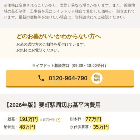
価格は変更されることがあり、実際と異なる場合があります。また、近隣地
域の墓石制作・工事費を元にライフドット独自で算出した価格が一部含まれて
います。最新の価格等を知りたい場合は、資料請求にてご確認ください。
どのお墓がいいかわからない方へ
お墓の選び方のご相談を受付けています。
お気軽にお電話ください。
ライフドット相談窓口（
09:30～18:00
受付）
通話
0120-964-790
無料
【2026年版】要町駅周辺お墓平均費用
191万円
77万円
一般墓：
樹木葬：
※墓石代別
?
48万円
35万円
納骨堂：
永代供養墓：