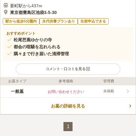
要町駅から437m
東京都豊島区池袋3-5-30
駅から徒歩5分圏内
永代供養プランあり
生前申込できる
おすすめポイント
松尾芭蕉ゆかりの寺
都会の喧騒を忘れられる
隅々まで行き届いた清掃管理
コメント・口コミを見る
お墓タイプ
参考価格
管理費
ライフドット編集部のコメント
洞雲寺は、都心の池袋エリアにありながら、閑静な佇まいが魅力
一般墓
未掲載
お問い合わせください
の寺院墓地です。 1914年に小石川区から移転され、現在に至っ
ています。 歴史を感じさせる瓦屋根の本堂は、参拝に訪れる方
お墓の詳細を見る
を静かに向かえてくれます。 墓地の清掃も含めて、洞雲寺が全
コメントの続きを読む
ての管理を行ってくれるので安心です。 近隣には数多くの有料
駐車場が点在しており、車でお参りも可能です。
口コミ評価
この霊園はまだ誰からも評価されていません。
1