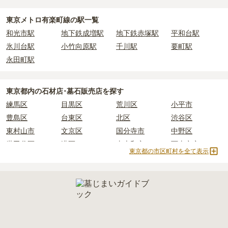
よりお問い合わせください。
・
年間管理費
：お墓の管理費。契約後、毎年発生するケースがあり
永代供養墓
民営霊園
寺院墓地
1人用区画あり
ます。
2人用区画あり
3人用区画あり
東京メトロ有楽町線の駅一覧
和光市駅
地下鉄成増駅
地下鉄赤塚駅
平和台駅
正確な費用は、区画や石材の選び方によって大きく変わるため、見
氷川台駅
小竹向原駅
千川駅
要町駅
積もりを取るまで確定しません。
現地見学では、担当者に「提示金額以外にかかる費用はないか」を
永田町駅
必ず確認することをおすすめします。
現地への見学が難しい場合は、資料請求でも各霊園の詳しい料金案
東京都
内の石材店･墓石販売店を探す
内を取り寄せることができます。
練馬区
目黒区
荒川区
小平市
豊島区
台東区
北区
渋谷区
東村山市
文京区
国分寺市
中野区
世田谷区
港区
東大和市
西東京市
東京都の市区町村を全て表示
立川市
奥多摩町
瑞穂町
江東区
小金井市
日の出町
品川区
三鷹市
狛江市
町田市
府中市
江戸川区
羽村市
昭島市
あきる野市
青梅市
日野市
八王子市
大田区
中央区
多摩市
千代田区
調布市
足立区