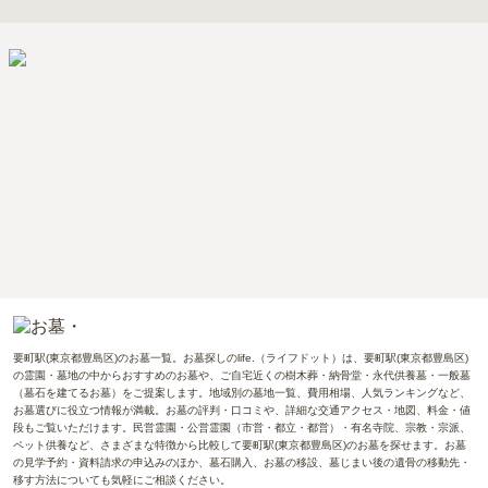
要町駅(東京都豊島区)のお墓一覧。お墓探しのlife.（ライフドット）は、要町駅(東京都豊島区)
の霊園・墓地の中からおすすめのお墓や、ご自宅近くの樹木葬・納骨堂・永代供養墓・一般墓
（墓石を建てるお墓）をご提案します。地域別の墓地一覧、費用相場、人気ランキングなど、
お墓選びに役立つ情報が満載。お墓の評判・口コミや、詳細な交通アクセス・地図、料金・値
段もご覧いただけます。民営霊園・公営霊園（市営・都立・都営）・有名寺院、宗教・宗派、
ペット供養など、さまざまな特徴から比較して要町駅(東京都豊島区)のお墓を探せます。お墓
の見学予約・資料請求の申込みのほか、墓石購入、お墓の移設、墓じまい後の遺骨の移動先・
移す方法についても気軽にご相談ください。