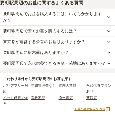
要町駅周辺のお墓に関するよくある質問
要町駅周辺でお墓を購入するには、いくらかかります
か？
要町駅周辺で安くお墓を購入するには？
要町駅周辺
での購入費用の目安は、
一般墓が約358万円、樹木葬が
約77万円、納骨堂が約48万円、永代供養墓が約35万円
です。
東京都が運営する公営のお墓はありますか？
要町駅周辺
で一番安価な
お墓
は、
瑞法寺 志村坂上淨苑
の
納骨堂
で、
一般墓を建てる場合は、「永代使用料（土地代）」と「墓石代」の
3万円
からお求めいただけます。
2つが主な費用となります。
要町駅周辺に樹木葬はありますか？
要町駅周辺
には、公営の霊園の掲載がありません。
一般的に最も費用を抑えられるのは、他の方のご遺骨と一緒に埋葬
要町駅周辺
の一般墓の永代使用料の平均は
191万円
で、墓石代は
東
一方で、
東京都
内には、県または市区町村が運営する公営の霊園が
する
「合祀墓（ごうしぼ）」
と呼ばれるタイプです。個別のお墓に
京都の平均
166.9万円
です。いずれも区画の広さや墓石の大きさ・
要町駅周辺で永代供養できるお墓・墓地はありますか？
要町駅周辺
には、
1
件の樹木葬があります。
16
件あります。
比べて省スペースで管理の手間がかからないため、費用が安く設定
素材によって変わります。
詳しくは、
要町駅周辺
の樹木葬の一覧
をご覧ください。
されています。
樹木葬・納骨堂・永代供養墓は、基本的に墓石代がかからず、永代
要町駅周辺
には、永代供養できるお墓・墓地が
6
件あります。
公営霊園は民営の霊園と異なり、契約にあたって応募資格が設けら
価格の目安は、1名あたり5万円〜30万円程度です。
使用料のみかかります。
こだわり条件から
要町駅周辺
のお墓を探す
詳しくは、
要町駅周辺
の永代供養の一覧
をご覧ください。
れているケースがほとんどです。
バリアフリー対
年間管理費なし
管理人常駐
永代供養プラン
主な条件として、遺骨がすでにある、該当の市区町村に一定年数以
要町駅周辺
で安価なお墓を探したい場合は、
価格の安い順
で並び替
なお、お墓によっては以下の費用が別途かかる場合があります。
応
あり
上住んでいるなどが挙げられます。
えてお墓を探すのがおすすめです。
・
開眼法要の費用
：お墓を新しく建てた際に行う儀式のための費
ペット供養でき
宗教不問
浄土真宗
曹洞宗
条件を満たさない場合は、申し込み自体ができないことも多いた
用。僧侶に渡すお布施がかかります。
る
め、事前の確認が重要です。
・
納骨式の費用
：お墓に遺骨を納める儀式のための費用。僧侶に渡
お墓の条件を全て表示
契約条件の詳細は、各霊園のページをご確認いただくか、資料請求
真言宗
黄檗宗
樹木葬
納骨堂
すお布施、会食などの費用がかかります。