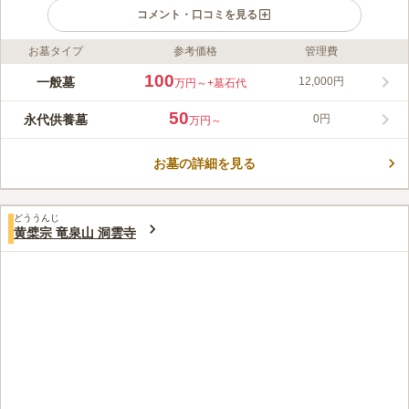
コメント・口コミを見る
お墓タイプ
参考価格
管理費
ライフドット編集部のコメント
祥雲寺は寺院墓地で、曹洞宗の檀家になることでお墓を建立する
100
一般墓
12,000円
万円～
+墓石代
ことができます。 檀家になると、合祀永代供養墓「かけはし」
も利用可能で、お墓の継承者が居ない方でも安心して眠れます。
50
永代供養墓
0円
万円～
祥雲寺境内には、本堂や斎場だけではなく、別邸や客殿そして庭
コメントの続きを読む
園もあり、バリアフリー設計です。 夜間には墓所がライトアッ
プされるので、会いたくなったら24時間いつでもお参りできま
お墓の詳細を見る
口コミ評価
す。
この霊園はまだ誰からも評価されていません。
どううんじ
黄檗宗 竜泉山 洞雲寺