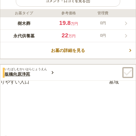
コメント・口コミを見る
お墓タイプ
参考価格
管理費
ライフドット編集部のコメント
駅からすぐというアクセスの良さにも関わらず、境内の広く深い
19.8
樹木葬
0円
万円
緑地がそういった喧騒からお墓を守り、静寂と安らぎを提供して
くれる名苑です。歴史ある文化財も多い寺院ですが、現代的なデ
22
永代供養墓
0円
万円
ザインのお墓での永代供養も可能で、後縦者のない方でもお申込
コメントの続きを読む
出来ます。お寺に併設された寺カフェ「赤門テラス なゆた」で
は、美しい庭園を眺めながらお食事ができ、ゆったりとお過ごし
お墓の詳細を見る
口コミ評価
いただけます。「寺ヨガ」や「写経・写仏体験」、「終活セミナ
この霊園はまだ誰からも評価されていません。
ー」などのイベントも行われています。
いたばしむかいはらじょうえん
板橋向原浄苑