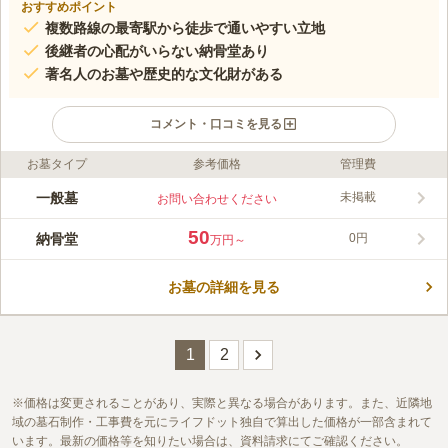
おすすめポイント
複数路線の最寄駅から徒歩で通いやすい立地
後継者の心配がいらない納骨堂あり
著名人のお墓や歴史的な文化財がある
コメント・口コミを見る
お墓タイプ
参考価格
管理費
ライフドット編集部のコメント
600年以上の歴史を持ち、浄土宗の七大本山の一つとして宗門の
一般墓
未掲載
お問い合わせください
発展に寄与してきた、浄土宗寺院の寺院墓地です。徳川家康の菩
提寺にも選ばれているなど、徳川家と深いかかわりを持っていま
50
納骨堂
0円
万円～
す。 浄土宗の七大本山の一つ、増上寺が管理している霊園で
コメントの続きを読む
す。 背後にある東京タワーを眺めながら、広い境内をゆっくり
とお参りすることができます。 近くには徳川将軍家の墓所も建
お墓の詳細を見る
口コミ評価
ち並んでいます。 大納骨堂への納骨を受け付けており、後継者
この霊園はまだ誰からも評価されていません。
のいない方など申し込むことが可能です。 本堂はエレベーター
も設置されており、車椅子の方もお参りができます。
1
2
価格は変更されることがあり、実際と異なる場合があります。また、近隣地
域の墓石制作・工事費を元にライフドット独自で算出した価格が一部含まれて
います。最新の価格等を知りたい場合は、資料請求にてご確認ください。