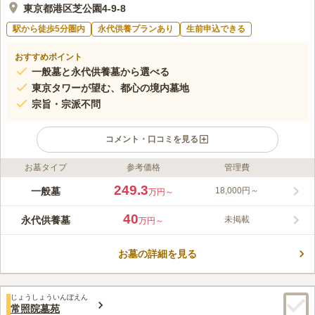
東京都港区芝公園4-9-8
駅から徒歩5分圏内
永代供養プランあり
生前申込できる
おすすめポイント
一般墓と永代供養墓から選べる
東京タワーが望む、都心の境内墓地
宗旨・宗派不問
コメント・口コミを見る
お墓タイプ
参考価格
管理費
ライフドット編集部のコメント
都心の境内に位置する妙定院墓苑は、お参りしながら東京タワー
249.3
一般墓
18,000円～
万円～
を望むことができます。また、芝公園も隣接しており自然に恵ま
れているので、お参り後の散策も楽します。内では駐車場も完備
40
永代供養墓
未掲載
万円～
されているので、お車でも行くことができます。陽当りの良好な
コメントの続きを読む
妙定院墓苑では、宗旨・宗派は不問なのでどなたでも安心して利
用できます。
お墓の詳細を見る
口コミ評価
4.0
みんなの評価
口コミ
1
件
途中に大きな道の通り沿いにお花やさんがありますので、お供え
30代
女性
じょうしょういんぼえん
のお花はいつでも、困ることがありません。またお食事する際も、ホテル
常照院墓苑
や大人数で入れる席のお食事できるところもあるので、インターネットで