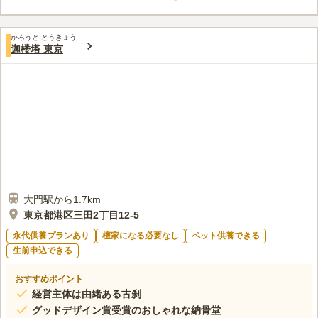
参りすることが出来ます。
この霊園はまだ誰からも評価されていません。
かろうと とうきょう
迦楼塔 東京
大門駅から1.7km
東京都港区三田2丁目12-5
永代供養プランあり
檀家になる必要なし
ペット供養できる
生前申込できる
おすすめポイント
経営主体は由緒ある古刹
グッドデザイン賞受賞のおしゃれな納骨堂