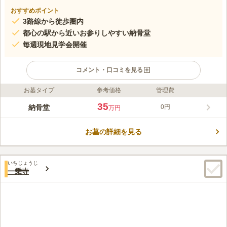
おすすめポイント
3路線から徒歩圏内
都心の駅から近いお参りしやすい納骨堂
毎週現地見学会開催
コメント・口コミを見る
お墓タイプ
参考価格
管理費
ライフドット編集部のコメント
都営大江戸線、都営浅草線「大門駅」から徒歩約2分、JR「浜松
35
納骨堂
0円
万円
町駅」から徒歩約6分と歩いてお参りできるアクセス良好な霊園
です。芝大門前交差点の大きな門をくぐり抜け、すぐの細道を通
お墓の詳細を見る
るとたどり着けます。また、駐車場も完備されているので、お車
コメントの続きを読む
でもお参りしやすい寺院です。室町時代に増上寺六世・知雲上人
の隠居寺として創建された、由緒ある寺院です。すぐ近くに徳川
口コミ評価
家の菩提寺であった増上寺があるので、お参り後の散策も楽しめ
いちじょうじ
この霊園はまだ誰からも評価されていません。
一乗寺
ます。