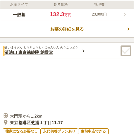
お墓タイプ
参考価格
管理費
ライフドット編集部のコメント
正傅寺は、車椅子でも利用可能な平坦な参道を備え、安心してお
132.3
一般墓
23,000円
万円
参りができます。古き良き日本の情景と近代的な街並みが調和し
た趣のある光景が広がり、訪れるたびに新たな魅力を感じられる
お墓の詳細を見る
でしょう。仏事は正傅寺住職が執り行い、菩提寺がない方でも安
コメントの続きを読む
心して利用可能です。法要施設も充実し、費用は明確で寄付金は
不要です。
口コミ評価
せいほうざん とうきょうとくじゅんいん のうこつどう
この霊園はまだ誰からも評価されていません。
清法山 東京徳純院 納骨堂
大門駅から1.2km
東京都港区芝浦１丁目11-17
檀家になる必要なし
永代供養プランあり
生前申込できる