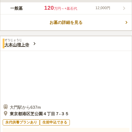
ライフドット編集部のコメント
光宝寺は、白容伝清大和尚が開山となり、天翁秀雪和尚の開基に
120
一般墓
12,000円
万円～
+墓石代
から、元和7年(1621年)に芝丸山の麓に創建され、約200年前に
現在地へ移転したといわれています。「神谷町駅」、「御成門
お墓の詳細を見る
駅」、「赤羽橋駅」と各駅から徒歩圏内、バス停も近く色々な交
コメントの続きを読む
通機関を使って、アクセス抜群な立地にあります。また、近隣に
は、東京タワーが望めお参りしながら楽しめます。周辺には飲食
口コミ評価
店等がありお参り後の散策も可能です。
ぞうじょうじ
3.8
みんなの評価
口コミ
2
件
大本山増上寺
オフィス街なので駅前に飲食店はそれなりにあります。お花屋さ
30代
女性
んが近くにないのでお花は近所で買ってからいくようにしています。
口コミの続きを読む
大門駅から637m
東京都港区芝公園４丁目７-３５
永代供養プランあり
生前申込できる