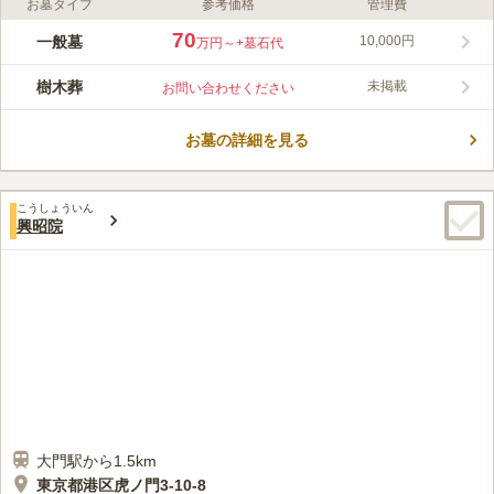
お墓タイプ
参考価格
管理費
ライフドット編集部のコメント
都営浅草線・大江戸線「大門駅」、都営三田線「御成門駅」、都
70
一般墓
10,000円
万円～
+墓石代
営三田線「芝公園駅」、JR山手線「浜松町駅」と各駅からのア
クセス抜群な常照院墓苑です。また、駐車場も完備されているの
樹木葬
未掲載
お問い合わせください
で、お車でも行くことができます。戦時中の空襲を免れた本堂内
コメントの続きを読む
陣は「あかん堂」として文化財にとうろくされています。園内
は、緑豊かな囲まれ、墓地までの参道や寺務所なども綺麗に整備
お墓の詳細を見る
口コミ評価
されています。
この霊園はまだ誰からも評価されていません。
こうしょういん
興昭院
大門駅から1.5km
東京都港区虎ノ門3-10-8