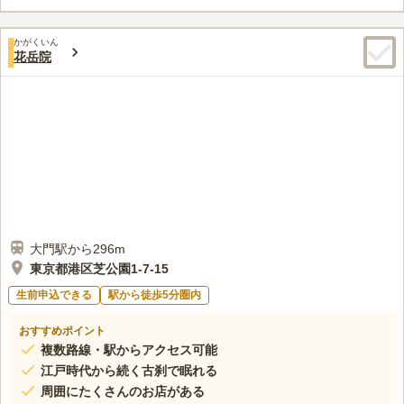
和20年の戦災で焼失し、昭和45年に本格的な復興をとげ、平成
元年庫裡が7階建のビルに再建されました。
口コミ評価
かがくいん
この霊園はまだ誰からも評価されていません。
花岳院
大門駅から296m
東京都港区芝公園1-7-15
生前申込できる
駅から徒歩5分圏内
おすすめポイント
複数路線・駅からアクセス可能
江戸時代から続く古刹で眠れる
周囲にたくさんのお店がある