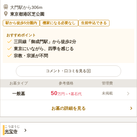
大門駅から306m
東京都港区芝公園
駅から徒歩5分圏内
檀家になる必要なし
生前申込できる
おすすめポイント
三田線「御成門駅」から徒歩2分
東京にいながら、四季を感じる
宗教・宗派が不問
コメント・口コミを見る
お墓タイプ
参考価格
管理費
ライフドット編集部のコメント
見上げれば東京タワー、各最寄り駅からアクセス抜群、都心らし
50
一般墓
未掲載
万円～
+墓石代
い好立地ですが、一足踏み入れれば自然豊かで静かな墓苑が広が
っています。 四季折々の草花を堪能しながらお参りできます。
お墓の詳細を見る
「シェリーホール」が併設されており、葬儀や法要の行事を行う
コメントの続きを読む
ことができます。公園内はバリアフリー設計で、多目的トイレな
ども用意されているので、誰でも安心して利用できます。
口コミ評価
こうほうじ
3.9
みんなの評価
口コミ
5
件
光宝寺
花屋3さんはJR田町駅の近くにありました。東京タワーから近い
40代
男性