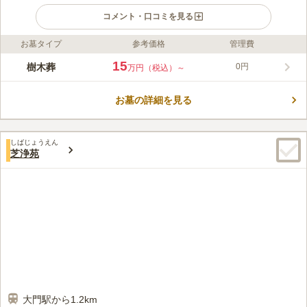
コメント・口コミを見る
お墓タイプ
参考価格
管理費
ライフドット編集部のコメント
約400年の歴史を持つ光円寺の境内にオープン予定の樹木葬墓地
15
樹木葬
0円
万円（税込）～
です。50種類以上の植栽が彩る華やかな区画で、1～4人まで一
緒に眠ることができます。全員が納骨されたあとは年間管理費は
お墓の詳細を見る
かからず、家族に負担を残しません。合葬墓「紅葉の碑」、個別
コメントの続きを読む
墓「凜花」、ペット共葬可能な個別墓「双葉」があり、全て使用
期間は13年です。13年後は合祀され、光円寺によって永代にわ
口コミ評価
たり供養されます。 現在、改修工事中のため、駐車場はご利用
しばじょうえん
4.8
みんなの評価
口コミ
1
件
芝浄苑
いただけません。詳しくはお問い合わせください。
東京タワーがお墓から見えるのが感動でした。 愛宕神社や東京
50代
女性
プリンスホテル、芝公園、増上寺と周辺には名だたる名所だらけです。
口コミの続きを読む
大門駅から1.2km