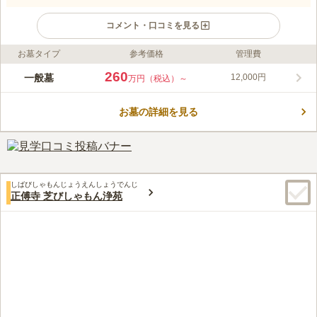
コメント・口コミを見る
お墓タイプ
参考価格
管理費
ライフドット編集部のコメント
花岳院は増上寺の坊中四十八寺院のうち、「七大庭園」とも呼ば
260
一般墓
12,000円
万円（税込）～
れる美しさを誇っていたと伝えられています。また、寺院内には
徳川家康に仕えた牧野忠成の妹・昌泉院の宝篋印塔があり、寺院
お墓の詳細を見る
の格の高さがうかがえます。港区芝という都心の一等地にあるた
コメントの続きを読む
め、複数の駅とバス停から徒歩圏内にあり、駐車場も備えられて
います。墓地は本堂の裏手にあり、参道はコンククリートで舗装
口コミ評価
されています。
この霊園はまだ誰からも評価されていません。
しばびしゃもんじょうえんしょうでんじ
正傅寺 芝びしゃもん浄苑