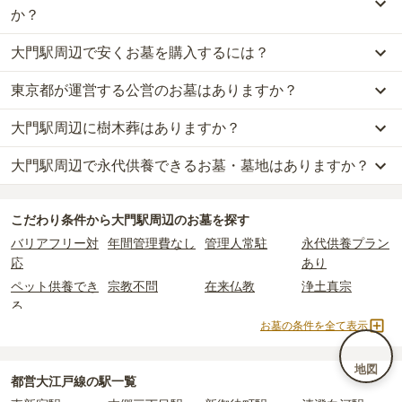
か？
大門駅周辺で安くお墓を購入するには？
大門駅周辺
での購入費用の目安は、
一般墓が約347万円、樹木葬が
約20万円、納骨堂が約73万円、永代供養墓が約44万円
です。
東京都が運営する公営のお墓はありますか？
大門駅周辺
で一番安価な
お墓
は、
清法山 東京徳純院 納骨堂
の
納骨
一般墓を建てる場合は、「永代使用料（土地代）」と「墓石代」の
堂
で、
4万円
からお求めいただけます。
2つが主な費用となります。
大門駅周辺に樹木葬はありますか？
大門駅周辺
には、公営の霊園の掲載がありません。
一般的に最も費用を抑えられるのは、他の方のご遺骨と一緒に埋葬
大門駅周辺
の一般墓の永代使用料の平均は
180万円
で、墓石代は
東
一方で、
東京都
内には、県または市区町村が運営する公営の霊園が
する
「合祀墓（ごうしぼ）」
と呼ばれるタイプです。個別のお墓に
京都の平均
166.9万円
です。いずれも区画の広さや墓石の大きさ・
大門駅周辺で永代供養できるお墓・墓地はありますか？
大門駅周辺
には、
2
件の樹木葬があります。
16
件あります。
比べて省スペースで管理の手間がかからないため、費用が安く設定
素材によって変わります。
詳しくは、
大門駅周辺
の樹木葬の一覧
をご覧ください。
されています。
樹木葬・納骨堂・永代供養墓は、基本的に墓石代がかからず、永代
大門駅周辺
には、永代供養できるお墓・墓地が
13
件あります。
公営霊園は民営の霊園と異なり、契約にあたって応募資格が設けら
価格の目安は、1名あたり5万円〜30万円程度です。
使用料のみかかります。
こだわり条件から
大門駅周辺
のお墓を探す
詳しくは、
大門駅周辺
の永代供養の一覧
をご覧ください。
れているケースがほとんどです。
バリアフリー対
年間管理費なし
管理人常駐
永代供養プラン
主な条件として、遺骨がすでにある、該当の市区町村に一定年数以
大門駅周辺
で安価なお墓を探したい場合は、
価格の安い順
で並び替
なお、お墓によっては以下の費用が別途かかる場合があります。
応
あり
上住んでいるなどが挙げられます。
えてお墓を探すのがおすすめです。
・
開眼法要の費用
：お墓を新しく建てた際に行う儀式のための費
ペット供養でき
宗教不問
在来仏教
浄土真宗
条件を満たさない場合は、申し込み自体ができないことも多いた
用。僧侶に渡すお布施がかかります。
る
め、事前の確認が重要です。
・
納骨式の費用
：お墓に遺骨を納める儀式のための費用。僧侶に渡
お墓の条件を全て表示
契約条件の詳細は、各霊園のページをご確認いただくか、資料請求
曹洞宗
真言宗
日蓮宗
浄土宗
すお布施、会食などの費用がかかります。
よりお問い合わせください。
・
年間管理費
：お墓の管理費。契約後、毎年発生するケースがあり
臨済宗
樹木葬
納骨堂
永代供養墓
ます。
地図
民営霊園
寺院墓地
1人用区画あり
2人用区画あり
都営大江戸線の駅一覧
3人用区画あり