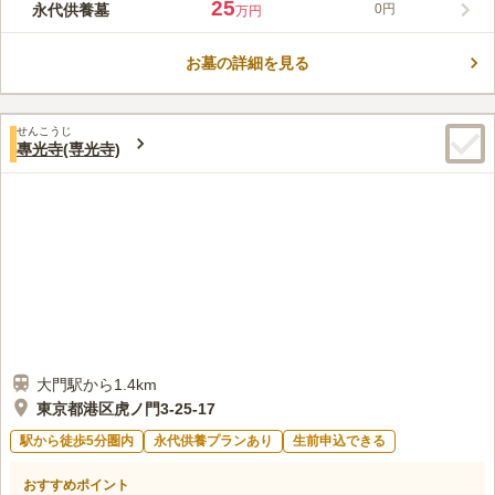
25
永代供養墓
0円
万円
親しまれています。起立年代は不詳ながら、文化3年（1806）や
コメントの続きを読む
文政2年（1819）に罹災の記録が残り、かつては上杉家や真田
家、内藤家など名だたる大名の宿坊としての歴史も伝えられてい
お墓の詳細を見る
口コミ評価
ます。現在は家族用・合祀・三名用から選べる永代供養墓「さん
この霊園はまだ誰からも評価されていません。
縁」を備え、将来への安心を提供しています。「大門駅」から徒
歩約2分をはじめ、複数路線からのアクセスも良好で、気軽にお
せんこうじ
参りいただける寺院です。
專光寺(専光寺)
大門駅から1.4km
東京都港区虎ノ門3-25-17
駅から徒歩5分圏内
永代供養プランあり
生前申込できる
おすすめポイント