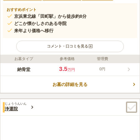
おすすめポイント
京浜東北線「田町駅」から徒歩約8分
どこか懐かしさのある寺院
来年より価格へ移行
コメント・口コミを見る
お墓タイプ
参考価格
管理費
ライフドット編集部のコメント
"清法山 東京徳純院 納骨堂は、港区芝浦にある中山身語正宗の寺
3.5
納骨堂
0円
万円
院です。 この寺院の住職は、都会の激しい社会に負けず、時に
は心を休め、自分を取り戻してほしいと、そんな思いを持ってい
お墓の詳細を見る
ます。 この寺院の住職は、都会にいることを忘れさせるような
コメントの続きを読む
優しい雰囲気で、心穏やかにしてくれます。また、お寺では珍し
くSNSを使った発信を行っているので、若い世代の人にも情報が
口コミ評価
届きやすくなっています。
じょううんいん
4.0
みんなの評価
口コミ
2
件
浄運院
新装開店であるが、周辺環境も大変静かです。
50代
男性
口コミの続きを読む