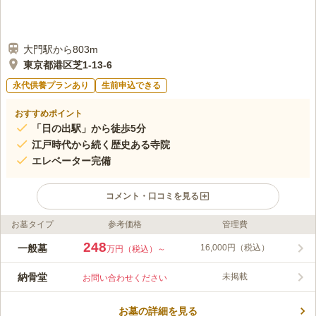
大門駅から803m
東京都港区芝1-13-6
永代供養プランあり
生前申込できる
おすすめポイント
「日の出駅」から徒歩5分
江戸時代から続く歴史ある寺院
エレベーター完備
コメント・口コミを見る
お墓タイプ
参考価格
管理費
ライフドット編集部のコメント
明治天皇、大正天皇の生母ゆかりの寺院。圓珠寺墓苑は、５駅６
248
一般墓
16,000円（税込）
万円（税込）～
路線からの利用が可能で、すべて徒歩でいけるアクセス抜群なな
霊園です。園内では、エレベーターを完備されどなたでも安心し
納骨堂
未掲載
お問い合わせください
てご利用頂けます。また、法要施設から会食施設まであります。
コメントの続きを読む
宗旨・宗派は不問なので、どなたでも利用することができます。
墓地全体に可動式の屋根を採用しており、雨の日でも安心してお
お墓の詳細を見る
口コミ評価