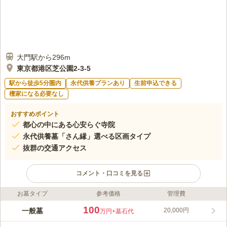
大門駅から296m
東京都港区芝公園2-3-5
駅から徒歩5分圏内
永代供養プランあり
生前申込できる
檀家になる必要なし
おすすめポイント
都心の中にある心安らぐ寺院
永代供養墓「さん縁」選べる区画タイプ
抜群の交通アクセス
コメント・口コミを見る
お墓タイプ
参考価格
管理費
ライフドット編集部のコメント
浄運院は、東京都港区芝に位置する増上寺山内寺院の一つで、都
100
一般墓
20,000円
万円
+墓石代
心にありながら静かで落ち着いた環境が魅力の寺院です。本堂に
は阿弥陀如来が安置され、心の安らぎと癒しを求める多くの方に