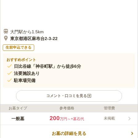
大門駅から1.5km
東京都港区麻布台2-3-22
生前申込できる
おすすめポイント
日比谷線「神谷町駅」から徒歩6分
法要施設あり
駐車場完備
コメント・口コミを見る
お墓タイプ
参考価格
管理費
ライフドット編集部のコメント
最寄りの日比谷線「神谷町駅」から徒歩6分、「赤羽橋駅」、
200
一般墓
未掲載
万円～
+墓石代
「麻布十番駅」など各駅から徒歩圏内というアクセス抜群な霊園
です。園内には、供養塔、内陣、洋室や法要施設も備わっており
お墓の詳細を見る
様々な施設が完備されています。総けやき造りの本堂、庫裡は昭
コメントの続きを読む