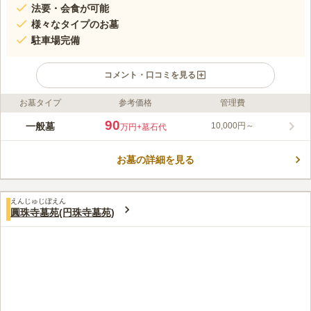
法要・会食が可能
様々なタイプのお墓
駐車場完備
コメント・口コミを見る
お墓タイプ
参考価格
管理費
ライフドット編集部のコメント
700年の歴史を感じさせる專光寺は、日比谷線「神谷町駅」から
90
一般墓
10,000円～
万円
+墓石代
徒歩1分、「麻布十番駅」から徒歩７分、「仙台坂下」バス停か
ら徒歩０分となっており、アクセス抜群の霊園です。境内にある
お墓の詳細を見る
中庭の池では、鯉の泳ぐ姿を楽しむことができるので、お参り後
コメントの続きを読む
の散策も楽します。また、歌川豊春の門人であった歌川豊広の墓
所があります。
口コミ評価
えんじゅじぼえん
3.8
みんなの評価
口コミ
1
件
圓珠寺墓苑(円珠寺墓苑)
、食事できる場所はたくさんあります。大人数で食事できる場所
40代
男性
は限られますが、それでも7か所くらいは思い当たります。花屋もあります
が、やや高かった記憶があります
口コミの続きを読む