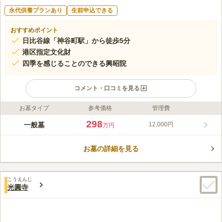
永代供養プランあり
生前申込できる
おすすめポイント
日比谷線「神谷町駅」から徒歩5分
港区指定文化財
四季を感じることのできる興昭院
コメント・口コミを見る
お墓タイプ
参考価格
管理費
ライフドット編集部のコメント
地下鉄日比谷線「神谷町駅」から徒歩5分の立地です。アクセス
298
一般墓
12,000円
万円
も良く、都心に位置しています。園内では、自然に囲まれている
ので四季を感じながらお参り頂けます。石造閻魔王像は、願いを
お墓の詳細を見る
かなえてくれた時にこんにゃくをお供えする風習があったことか
コメントの続きを読む
ら「こんにゃく閻魔」と言われ港区の指定文化財になっていま
す。墓地内はバリアフリー設定なので、安心してご利用頂けま
口コミ評価
す。
こうえんじ
この霊園はまだ誰からも評価されていません。
光圓寺