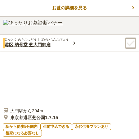
が少なく、明るい雰囲気です。境内からは東京タワーを見ること
お墓の詳細を見る
ができ、ロケーションも悪くありません。また、将棋教室やヨガ
コメントの続きを読む
教室が開かれることもあり、多くの方に開かれた寺院です。近く
には芝公園4号地があり、少し足を延ばすと虎ノ門ヒルズがあり
口コミ評価
ます。
この霊園はまだ誰からも評価されていません。
みなとく のうこつどう しばだいもんごびょう
港区 納骨堂 芝大門御廟
大門駅から294m
東京都港区芝公園1-7-15
駅から徒歩5分圏内
生前申込できる
永代供養プランあり
檀家になる必要なし