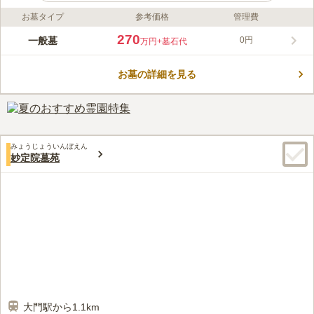
お墓タイプ
参考価格
管理費
ライフドット編集部のコメント
瑠璃光寺は、港区東麻布にある曹洞宗の寺院です。1614年に建
270
一般墓
0円
万円
+墓石代
てられ、現在に至ります。この寺院の門も本堂も、見事に咲き誇
る桜がとても美しくお出迎えしてくれます。 複数のお墓のタイ
お墓の詳細を見る
プがあり、樹木葬や集合墓、プレート墓石があります。ご家族の
コメントの続きを読む
構成や今後のお手入れを考えて選ぶことができるのでどのような
方でもお使いいただけます。 設備も抜群なので安心してお参り
口コミ評価
できます。
4.2
みんなの評価
口コミ
3
件
お供え物や花屋さんは近くにない。料理店はまあまあある。うな
40代
男性
みょうじょういんぼえん
ぎで有名な野田岩がある。必要なものは自宅近くか道中で買う。お線香は
妙定院墓苑
確か一対で1000円位でお寺で売っています。
口コミの続きを読む
大門駅から1.1km