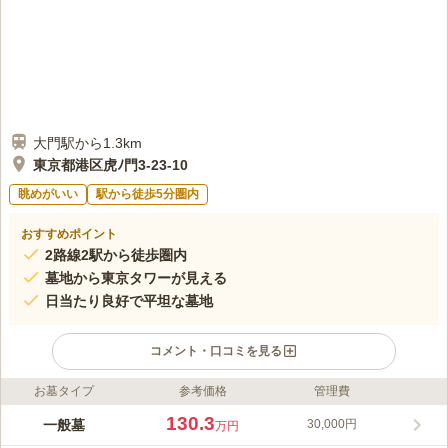
大門駅から1.3km
東京都港区虎ﾉ門3-23-10
眺めがいい
駅から徒歩5分圏内
おすすめポイント
2路線2駅から徒歩圏内
墓地から東京タワーが見える
日当たり良好で平坦な墓地
コメント・口コミを見る
お墓タイプ
参考価格
管理費
ライフドット編集部のコメント
東京都港区にある真宗大谷派のお寺です。都心の賑やかな場所に
130.3
一般墓
30,000円
万円
ありますが、境内は緑が多く静かな環境です。参道は平らで凹凸