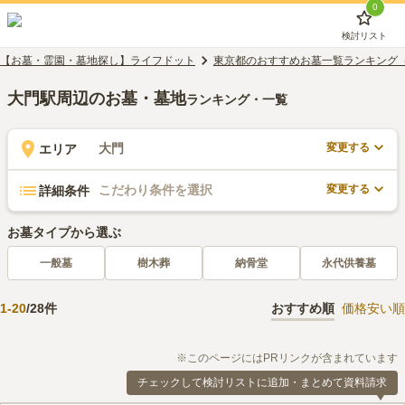
0
検討リスト
【お墓・霊園・墓地探し】ライフドット
東京都のおすすめお墓一覧ランキング
大門駅周辺のお墓・墓地
ランキング・一覧
変更する
大門
エリア
変更する
こだわり条件を選択
詳細条件
お墓タイプから選ぶ
一般墓
樹木葬
納骨堂
永代供養墓
1
-
20
/
28
件
おすすめ順
価格安い順
※このページにはPRリンクが含まれています
チェックして検討リストに追加・まとめて資料請求