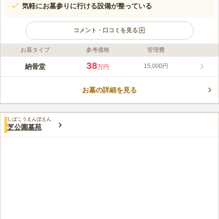
気軽にお墓参りに行ける設備が整っている
コメント・口コミを見る
お墓タイプ
参考価格
管理費
ライフドット編集部のコメント
迦楼塔 東京は、東京都港区にある高級感と落ち着いた雰囲気を
38
納骨堂
15,000円
万円
もつ納骨堂です。高野山の山林をイメージした祈りの空間では、
自動搬送システムが採用されており、カード1枚で参拝すること
お墓の詳細を見る
ができます。また、葬儀・法要・会食なども行える総合施設で
コメントの続きを読む
す。
口コミ評価
しばこうえんぼえん
この霊園はまだ誰からも評価されていません。
芝公園墓苑