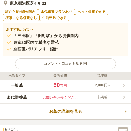
東京都港区芝4-6-21
駅から徒歩5分圏内
永代供養プランあり
ペット供養できる
檀家になる必要なし
生前申込できる
おすすめポイント
「三田駅」「田町駅」から徒歩圏内
東京23区内で希少な霊苑
全区画バリアフリー設計
コメント・口コミを見る
お墓タイプ
参考価格
管理費
ライフドット編集部のコメント
最寄の「三田駅」・「田町駅」から徒歩５分以内と、アクセス抜
50
一般墓
12,000円～
万円
群な霊園です。また、駅から近く、専用駐車場も完備しているの
で電車でも車でもアクセス至便です。園内は、日当たりや水はけ
永代供養墓
未掲載
お問い合わせください
も良く、バリアフリー設計のため車椅子やお子様連れの方でも安
コメントの続きを読む
心してご利用頂けます。寄付金、付届け一切なしの為、どなたで
も安心してご利用頂けます。ペット埋葬もありさまざなプランが
お墓の詳細を見る
口コミ評価
用意されています。
3.4
みんなの評価
口コミ
2
件
食事や休憩のできる店舗も近隣にあるので、お墓詣りに行った時
40代
女性
るりこうじ
に利用できてとても便利であると感じています。落ち着いた雰囲気のある