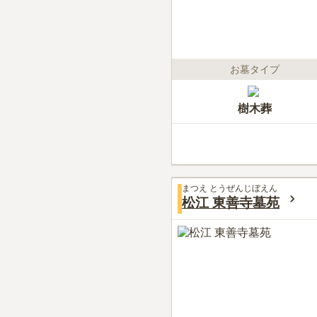
お墓タイプ
樹木葬
まつえ とうぜんじぼえん
松江 東善寺墓苑