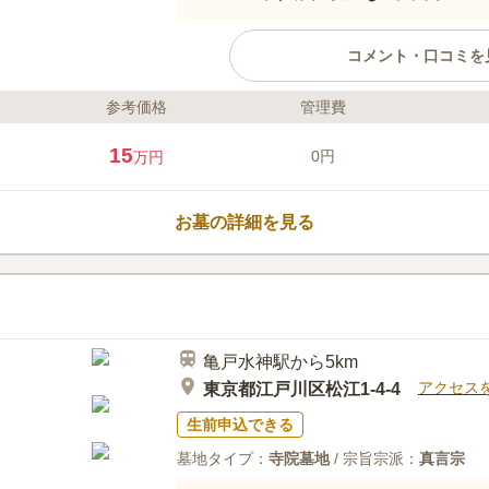
コメント・口コミを
参考価格
管理費
ライフドット編集部のコメント
江東浄苑 樹木葬 惟楽は、江東区
15
0円
万円
です。大正14年に創建された蓮光
になる必要はなく、どなたでも利
葬区画はお子さんからご高齢の方
お墓の詳細を見る
すい高さに造られており、参道は
くい、インターロッキング仕様で
口コミ評価
なり、納骨方法や使用期限、埋葬
4.5
みんなの評価
口コミ
1
に合ったプランを選ぶことができ
私は近所に住んでいるので評価は
50代
男性
商店街や緑道公園があります。少し歩けば
亀戸水神駅から5km
アクセス
東京都江戸川区松江1-4-4
生前申込できる
墓地タイプ：
寺院墓地
/ 宗旨宗派：
真言宗