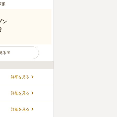
宗派
プン
分
見る
宗のお寺です。東武亀戸線の
詳細を見る
2駅からアクセスできます。蔵
駐車場も完備しているので、
できる魅力があります。慈光
コメントの続きを読む
詳細を見る
の位牌があることから400年
。 また、歴史ある慈光院に新
れました。幅広いプランから
ん。
詳細を見る
も、お寺が責任をもって管理