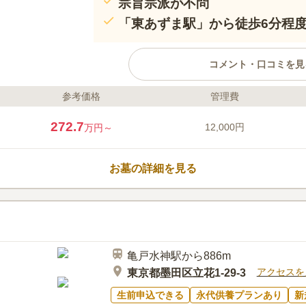
宗旨宗派が不問
「東あずま駅」から徒歩6分程
コメント・口コミを見
参考価格
管理費
ライフドット編集部のコメント
慈光院は曹洞宗のお寺です。お寺は、
272.7
12,000円
万円～
駅」の２駅からアクセスがよく、駐車
通機関・車でもお墓参りに行きやすい
400年以上もの歴史があります。また2
お墓の詳細を見る
されたため、幅広いプランの中からお
口コミ評価
この霊園はまだ誰からも評価されていません。
亀戸水神駅から886m
アクセスを
東京都墨田区立花1-29-3
生前申込できる
永代供養プランあり
新