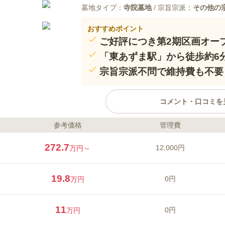
墓地タイプ：
寺院墓地
/ 宗旨宗派：
その他の
おすすめポイント
ご好評につき第2期区画オー
「東あずま駅」から徒歩約6
宗旨宗派不問で維持費も不要
コメント・口コミを
参考価格
管理費
ライフドット編集部のコメント
慈光院は、墨田区立花にある曹洞
272.7
12,000円
万円～
「東あずま駅」「亀戸水神駅」の
前橋通り・丸八通りも近くにあり
お車でも電車でも気軽にアクセス
19.8
0円
万円
院の創建年は不明ですが、1617年
以上の歴史があることが伺えます
口コミ評価
しく樹木葬・永代供養墓が開苑さ
この霊園はまだ誰からも評価されていませ
11
0円
万円
選ぶことができるうえ、どのお墓