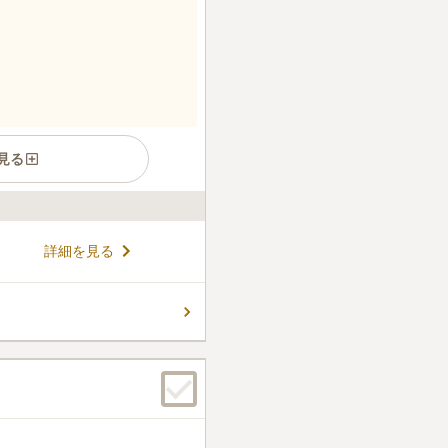
見る
域社会に積極的に貢献する真言
詳細を見る
旬には地元商店街と共催で「朝
賑わいます。交通アクセスも
バス利用で最寄りバス停から
コメントの続きを読む
するためお車での訪問も便利で
新本堂・客殿が完成し、バリ
て利用できます。
ん。