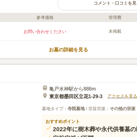
コメント・口コミを見
参考価格
管理費
ライフドット編集部のコメント
長寿寺は、東京都江東区亀戸にある臨
未掲載
お問い合わせください
ばを横十間川が流れ、亀戸三丁目第二
いる、のんびりとした雰囲気の中にあ
あり、一般墓は2尺半～6尺までの大
お墓の詳細を見る
りの「錦糸町駅」から徒歩圏内ですが
くにいくつかコインパーキングもあり
口コミ評価
この霊園はまだ誰からも評価されていません。
亀戸水神駅から886m
アクセスを見
東京都墨田区立花1-29-3
墓地タイプ：
寺院墓地
/ 宗旨宗派：
その他の宗派
おすすめポイント
2022年に樹木葬や永代供養墓