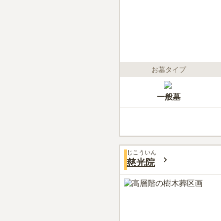
お墓タイプ
一般墓
じこういん
慈光院