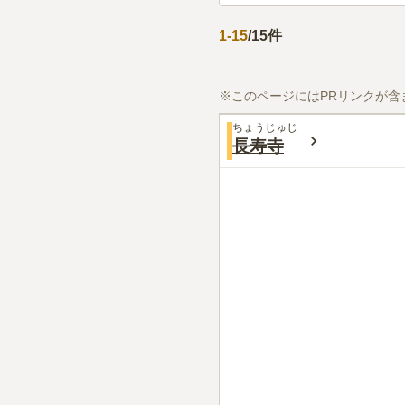
1
-
15
/
15
件
※このページにはPRリンクが含
ちょうじゅじ
長寿寺