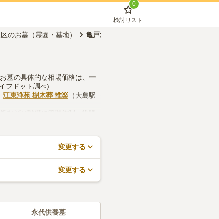
0
検討リスト
東区のお墓（霊園・墓地）
亀戸水神駅のお墓（霊園・墓地）
のお墓の具体的な相場価格は、
一
ライフドット調べ)
、
江東浄苑 樹木葬 惟楽
（大島駅
務所などの設備や管理体制、近隣
すので、活用してみてください。
変更する
変更する
永代供養墓