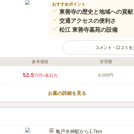
おすすめポイント
東善寺の歴史と地域への貢献
交通アクセスの便利さ
松江 東善寺墓苑の設備
コメント・口コミを
参考価格
管理費
ライフドット編集部のコメント
東善寺は450年の歴史を持ち、地
52.5
6,000円
万円
+墓石代
宗豊山派のお寺です。毎年7月上
顔市」を開催し、多くの訪問者で
良好で、新小岩駅や船堀駅からの
お墓の詳細を見る
徒歩約2分、船堀街道沿いに位置
す。松江 東善寺墓苑は令和2年に
口コミ評価
アフリー対応でどなたでも安心し
この霊園はまだ誰からも評価されていませ
亀戸水神駅から1.7km