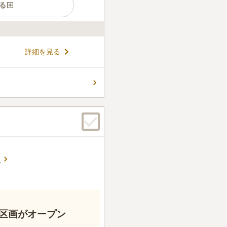
る
済宗永源寺派の寺院です。そ
詳細を見る
児童遊園（公園）に隣接して
ります。墓地は本堂の裏側に
きさが用意されています。最寄
コメントの続きを読む
駐車場も備えられており、近
ます。
る
の区画がオープン