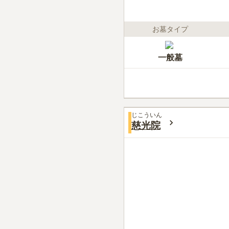
お墓タイプ
一般墓
じこういん
慈光院