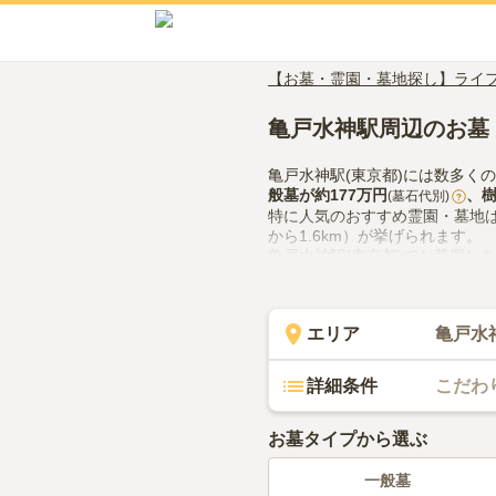
【お墓・霊園・墓地探し】ライ
亀戸水神駅周辺のお墓
亀戸水神駅(東京都)には数多く
般墓
が約
177万円
、
(墓石代別)
?
特に人気のおすすめ霊園・墓地
から1.6km）が挙げられます。
亀戸水神駅(東京都)でお墓探し
での供花やお線香の入手方法な
エリア
亀戸水
詳細条件
こだわ
お墓タイプから選ぶ
一般墓