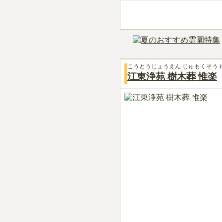
こうとうじょうえん じゅもくそう 
江東浄苑 樹木葬 惟楽