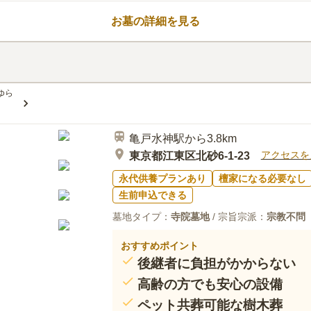
してくれるので、安心してお任せ
お墓の詳細を見る
ゆら
亀戸水神駅から3.8km
アクセスを
東京都江東区北砂6-1-23
永代供養プランあり
檀家になる必要なし
生前申込できる
墓地タイプ：
寺院墓地
/ 宗旨宗派：
宗教不問
おすすめポイント
後継者に負担がかからない
高齢の方でも安心の設備
ペット共葬可能な樹木葬