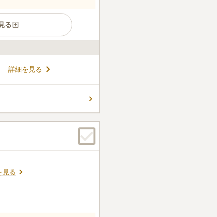
見る
初のペットと眠れる樹木葬墓地
詳細を見る
寺敷地内にありますが、檀家
用することができます。樹木
まで、どなたでもお参りしや
コメントの続きを読む
雨水などがたまらずすべりに
す。区画によりデザインが異
人数も異なりますので、自分
件
ます。
難しいですが近隣に砂町銀座
コンビニもあります。
口コミの続きを読む
を見る