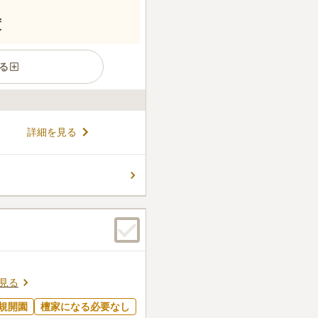
度
る
「東あずま駅」「亀戸水神
詳細を見る
場も完備しているため公共交
です。慈光院の歴史は長く、
022年には新しい区画が設立
コメントの続きを読む
墓を選ぶことができます。
見る
規開園
檀家になる必要なし