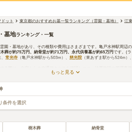
フドット
東京都のおすすめお墓一覧ランキング（霊園・墓地）
江
・墓地
ランキング・一覧
の霊園・墓地があり、その種類や費用はさまざまです。亀戸水神駅周辺
樹木葬
が約
75万円
、
納骨堂
が約
71万円
、
永代供養墓
が約
65万円
です。(
は、
常光寺
（亀戸水神駅から503m）、
慈光院
（東あずま駅から524m）
をする際は、自宅からの交通アクセスを確認しつつ、法要施設や管理事
もっと見る
どを考慮して選ぶとよいでしょう。資料請求や見学予約が無料でできま
神
り条件を選択
樹木葬
納骨堂