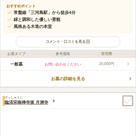
おすすめポイント
常盤線「三河島駅」から徒歩4分
緑と調和した優しい景観
風格ある木造の本堂
コメント・口コミを見る
お墓タイプ
参考価格
管理費
ライフドット編集部のコメント
常盤線「三河島駅」から徒歩4分、他の近隣駅からも有料バスを
一般墓
20,000円
お問い合わせください
使ってアクセスしやすい好立地に佇む寺院です。荒川区の住宅街
にありながら、静かで安らぎを感じる空間となっています。整理
お墓の詳細を見る
された墓域は足元の心配なくスムーズに歩くことが出来、緑との
コメントの続きを読む
調和が目にも優しいです。駐車場があるため、お車でのアクセス
も良好です。
口コミ評価
げっしゅうじ
この霊園はまだ誰からも評価されていません。
臨済宗南禅寺派 月洲寺