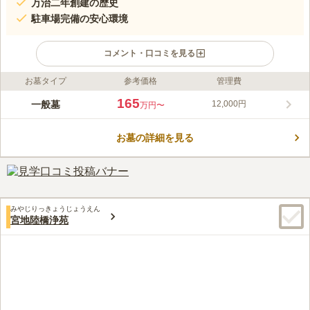
万治二年創建の歴史
駐車場完備の安心環境
コメント・口コミを見る
お墓タイプ
参考価格
管理費
ライフドット編集部のコメント
南千住駅から徒歩約7分とアクセス抜群な場所に位置する真養寺
165
一般墓
12,000円
万円〜
は、万治2年より続く由緒ある日蓮宗の寺院墓地です。歴史を紡
ぐ境内にはお車での参拝に便利な駐車場を完備。昭和63年に新築
お墓の詳細を見る
された本堂をはじめ、綺麗に整えられた心地よい環境が魅力で
コメントの続きを読む
す。下町の温かみが残る閑静な空間で、大切な方を末永く手厚く
お守りいたします。
口コミ評価
この霊園はまだ誰からも評価されていません。
みやじりっきょうじょうえん
宮地陸橋浄苑