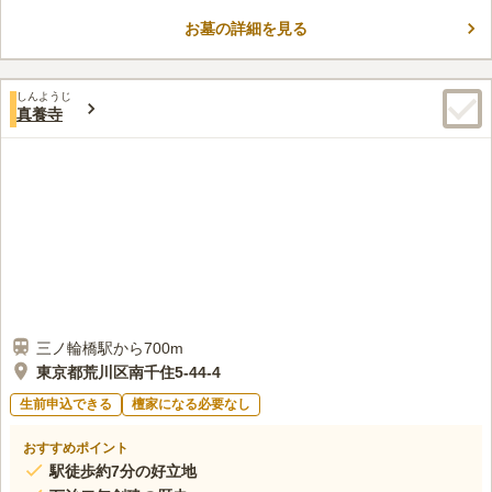
都高速からも近く、駐車場も用意されているので、様々な交通機
お墓の詳細を見る
関からアクセスすることが可能です。 管理がしっかりと行き届
コメントの続きを読む
いている墓域は、日当たりが良いため明るく、穏やかに過ごせる
空間です。
口コミ評価
しんようじ
4.5
みんなの評価
口コミ
1
件
真養寺
周りは、昭和通りより1本内に入った住宅街の中に有りますので
50代
男性
静かです。近くには、コンビニが有ります。食事など出来る店は、近くに
は、無いような感じ。
口コミの続きを読む
三ノ輪橋駅から700m
東京都荒川区南千住5-44-4
生前申込できる
檀家になる必要なし
おすすめポイント
駅徒歩約7分の好立地