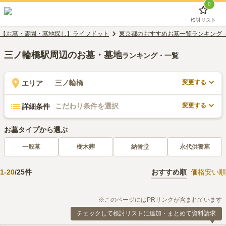
0
検討リスト
【お墓・霊園・墓地探し】ライフドット
東京都のおすすめお墓一覧ランキング
三ノ輪橋駅周辺のお墓・墓地
ランキング・一覧
変更する
三ノ輪橋
エリア
変更する
こだわり条件を選択
詳細条件
お墓タイプから選ぶ
一般墓
樹木葬
納骨堂
永代供養墓
1
-
20
/
25
件
おすすめ順
価格安い順
※このページにはPRリンクが含まれています
チェックして検討リストに追加・まとめて資料請求