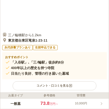
三ノ輪橋駅から1.2km
東京都台東区竜泉1-23-11
永代供養プランあり
生前申込できる
おすすめポイント
「入谷駅」､「三ﾉ輪駅」徒歩約8分
400年以上の歴史を持つ寺院
日当たり良好、管理の行き届いた墓域
コメント・口コミを見る
お墓タイプ
参考価格
管理費
ライフドット編集部のコメント
江戸時代には、「もみじ寺」とも呼ばれるほど、紅葉の名所とし
73.8
一般墓
10,000円
万円～
て有名なお寺でした。400年以上の歴史がある寺院です。 駅や首