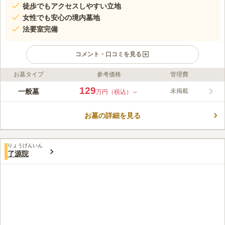
徒歩でもアクセスしやすい立地
女性でも安心の境内墓地
法要室完備
コメント・口コミを見る
お墓タイプ
参考価格
管理費
ライフドット編集部のコメント
旧幕府軍「彰義隊」の墓所があり、蒼い納骨壇が目印の由緒ある
129
一般墓
未掲載
万円（税込）～
長い歴史のある寺院です。 駐車場も完備されており、車でお墓
参りも可能です。 エレベーターも設置されており、ご高齢の方
お墓の詳細を見る
やベビーカーそして車椅子の方でも安心して利用することができ
コメントの続きを読む
ます。 納骨堂は室内にあり、天候に左右されることなく気軽に
故人に手を合わせられます。
口コミ評価
りょうげんいん
この霊園はまだ誰からも評価されていません。
了源院