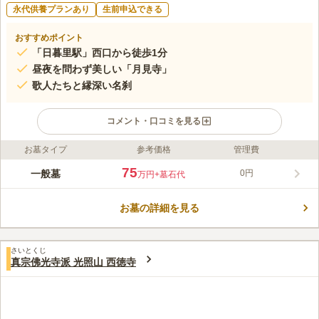
永代供養プランあり
生前申込できる
おすすめポイント
「日暮里駅」西口から徒歩1分
昼夜を問わず美しい「月見寺」
歌人たちと縁深い名刹
コメント・口コミを見る
お墓タイプ
参考価格
管理費
ライフドット編集部のコメント
人気の「日暮里駅」から徒歩で1分という便利至極な好立地で、
75
一般墓
0円
万円
+墓石代
立ち寄りやすいのはもちろん、お供え物の用意がしやすいなどの
メリットもあります。立ち並ぶ「小林一茶」らの歌人の句碑が歴
お墓の詳細を見る
史を語る境内には、枝垂桜やソメイヨシノが植えられていて、春
コメントの続きを読む
には鮮やかに咲き誇ります。「月見寺」と称される夜の景観も圧
巻で、心癒されるでしょう。
口コミ評価
さいとくじ
この霊園はまだ誰からも評価されていません。
真宗佛光寺派 光照山 西徳寺