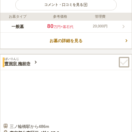
コメント・口コミを見る
お墓タイプ
参考価格
管理費
ライフドット編集部のコメント
葵の紋が許された、江戸幕府ゆかりの格式高い寺院で、江戸時代
80
一般墓
20,000円
万円
+墓石代
には将軍の鷹狩りのご膳所として使われたり日光社参の際に脇本
陣として使われたりしていました。改修工事が行われたばかり
お墓の詳細を見る
で、新たに生まれ変わった境内はバリアフリー設計となってお
コメントの続きを読む
り、車いすの方でも安心して利用できます。 京成本線「千住大
橋駅」から徒歩6分の近さで、各線「北千住駅」からも徒歩12分
口コミ評価
です。
ばいりんじ
この霊園はまだ誰からも評価されていません。
曹洞宗 梅林寺
三ノ輪橋駅から486m