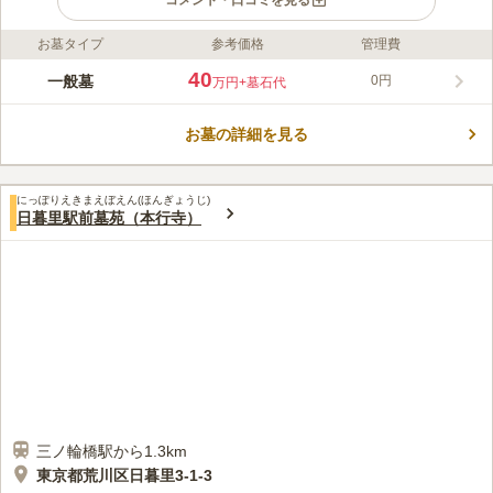
コメント・口コミを見る
お墓タイプ
参考価格
管理費
ライフドット編集部のコメント
最寄り駅の都電荒川線「三ノ輪橋駅」から徒歩1分という抜群の
40
一般墓
0円
万円
+墓石代
立地で、お参りに行きやすいだけでなく、お供え物の用意を現地
で行えるという利点もあります。開放的な広い苑内は見通しがよ
お墓の詳細を見る
く。日当たりも良好なので心地よく、穏やかな気持ちになりま
コメントの続きを読む
す。永代使用料40万円からという良心的な価格設定で、お求め安
くなっています。
口コミ評価
にっぽりえきまえぼえん(ほんぎょうじ)
4.0
みんなの評価
口コミ
1
件
日暮里駅前墓苑（本行寺）
近くに商店街があり、お花屋さんもあるので、そちらで購入して
40代
男性
から行きます。法事等での食事もできるところがあるので、その際には予
約をして利用しています。
口コミの続きを読む
三ノ輪橋駅から1.3km
東京都荒川区日暮里3-1-3