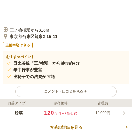
三ノ輪橋駅から818m
東京都台東区龍泉2-15-11
生前申込できる
おすすめポイント
日比谷線「三ﾉ輪駅」から徒歩約4分
年中行事が豊富
座椅子での法要が可能
コメント・口コミを見る
お墓タイプ
参考価格
管理費
ライフドット編集部のコメント
ユニークな本堂外観を持つ、月洲寺の宗派は都内では貴重な臨済
120
一般墓
12,000円
万円～
+墓石代
宗です。本堂内は冷暖房が完備されており、大きな葬儀にも対応
可能です。 3つの駅から徒歩圏内と便利な立地で、駐車場もあ
お墓の詳細を見る
り、お車でも訪れることができます。 駅から近く、充実した設
コメントの続きを読む