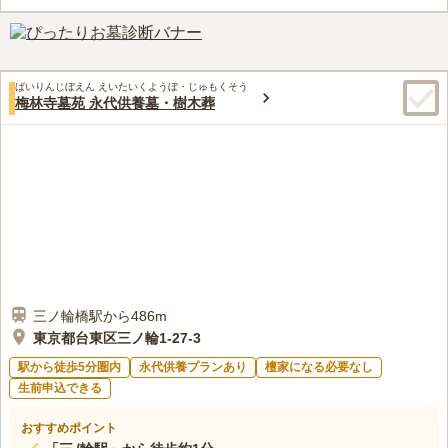
備のため、大きな葬儀で利用しやすい寺院です。法事には車いす
でも参加可能です。
口コミ評価
この霊園はまだ誰からも評価されていません。
ばいりんじぼえん えいたいくようぼ・じゅもくそう
梅林寺墓苑 永代供養墓・樹木葬
三ノ輪橋駅から486m
東京都台東区三ノ輪1-27-3
駅から徒歩5分圏内
永代供養プランあり
檀家になる必要なし
生前申込できる
おすすめポイント