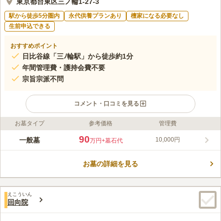
東京都台東区三ノ輪1-27-3
駅から徒歩5分圏内
永代供養プランあり
檀家になる必要なし
生前申込できる
おすすめポイント
日比谷線「三ﾉ輪駅」から徒歩約1分
年間管理費・護持会費不要
宗旨宗派不問
コメント・口コミを見る
お墓タイプ
参考価格
管理費
ライフドット編集部のコメント
梅林寺の境内には梅の木が植えられており、地元の方々の憩いの
90
一般墓
10,000円
万円
+墓石代
場として愛され親しまれています。 最寄駅から徒歩1分とアクセ
ス良好の好立地にあります。 永代供養墓では二つのプランがあ
お墓の詳細を見る
り、どちらも宗旨宗派は問わないため、誰でも安心して購入する
コメントの続きを読む
ことができます。様々な選択肢から気に入ったものを選ぶことが
できる、特別な霊園です。
口コミ評価
えこういん
4.0
みんなの評価
口コミ
1
件
回向院
最寄駅には、お墓参りのお盆や彼岸などの時期になると、数店が
40代
女性
花を販売していますが、お寺で榊、お線香、お花が買えるので便利です。