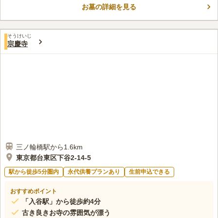
お墓の詳細を見る
す。 広々とした寺院内での法要も可能なので、「家族が困らな
コメントの続きを読む
いように、法要についても相談しやすい寺院」をお探しの方にも
オススメです。
口コミ評価
そうけいじ
この霊園はまだ誰からも評価されていません。
宗慶寺
三ノ輪橋駅から1.6km
東京都台東区下谷2-14-5
駅から徒歩5分圏内
永代供養プランあり
生前申込できる
おすすめポイント
「入谷駅」から徒歩約4分
古き良きお寺の雰囲気が漂う