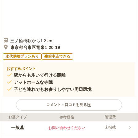
三ノ輪橋駅から1.3km
東京都台東区竜泉1-20-19
永代供養プランあり
生前申込できる
おすすめポイント
駅からも歩いて行ける距離
アットホームな寺院
子ども連れでもお参りしやすい周辺環境
コメント・口コミを見る
お墓タイプ
参考価格
管理費
ライフドット編集部のコメント
寺院屋外にある墓地の区画塀は、2018年に修復工事をしてお
一般墓
未掲載
お問い合わせください
り、定期的なメンテナンスがされています。 毎朝8時から西徳寺
本堂でお勤めをしており、お墓参りの際に参加することができま