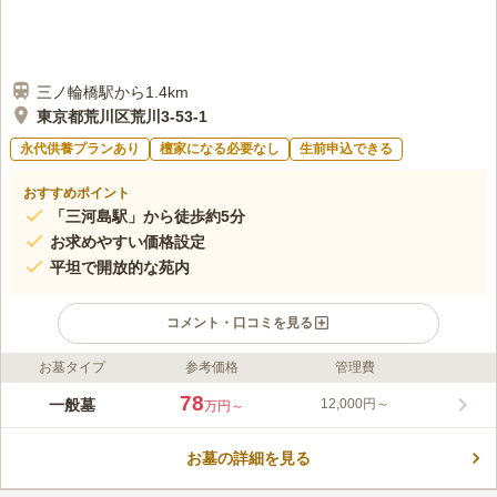
三ノ輪橋駅から1.4km
東京都荒川区荒川3-53-1
永代供養プランあり
檀家になる必要なし
生前申込できる
おすすめポイント
「三河島駅」から徒歩約5分
お求めやすい価格設定
平坦で開放的な苑内
コメント・口コミを見る
お墓タイプ
参考価格
管理費
ライフドット編集部のコメント
苑内は高さを抑えたつくりで、平坦なためお年寄りの方や、ベビ
78
一般墓
12,000円～
万円～
ーカー連れの方、車いすの方など、どなたでも歩きやすくなって
います。そよぐ風や太陽の光を感じながら晴れやかにお参りが出
お墓の詳細を見る
来る開放的な墓苑です。都会の喧騒を離れた静けさと、永代使用
コメントの続きを読む
料と墓石代金がセットで約８０万円という良心的な価格設定が大