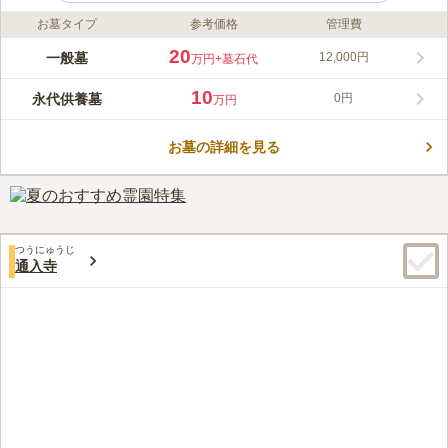
お墓タイプ
参考価格
管理費
ライフドット編集部のコメント
入谷駅前墓苑は、最寄駅からアクセス抜群の利用しやすい霊園で
20
一般墓
12,000円
万円
+墓石代
す。寄付金などは一切不要で、良心的な価格設定です。ペット供
養墓もあるため、愛するペットの眠れる場所をお探しの方にもお
10
永代供養墓
0円
万円
すすめです。コンビニが近くにあるので、万一の忘れ物の際にも
コメントの続きを読む
安心です。周辺には飲食店が多くあり、お参り前後のお食事にも
便利です。
お墓の詳細を見る
口コミ評価
この霊園はまだ誰からも評価されていません。
つうにゅうじ
通入寺