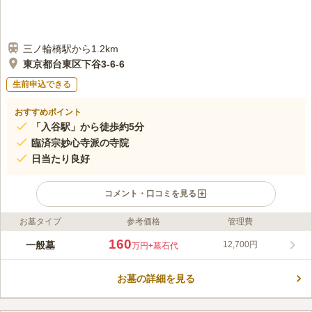
三ノ輪橋駅から1.2km
東京都台東区下谷3-6-6
生前申込できる
おすすめポイント
「入谷駅」から徒歩約5分
臨済宗妙心寺派の寺院
日当たり良好
コメント・口コミを見る
お墓タイプ
参考価格
管理費
ライフドット編集部のコメント
了源院は、350年以上の歴史を持つ寺院です。 東京メトロ「入谷
160
一般墓
12,700円
万円
+墓石代
駅」から徒歩5分と、アクセスは良好で、お車での参拝も可能で
す。 境内には静けさが広がる中にある本堂は、荘厳な外観では
お墓の詳細を見る
あるものの、緑が多く植えられ、親しみ深い印象を与えます。
コメントの続きを読む
法要施設や会食施設も備わっているため、境内で法事を行うこと
ができます。
口コミ評価