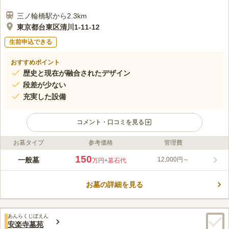
三ノ輪橋駅から2.3km
東京都台東区清川1-11-12
生前申込できる
おすすめポイント
歴史と現在が融合されたデザイン
段差が少ない
充実した設備
コメント・口コミを見る
お墓タイプ
参考価格
管理費
ライフドット編集部のコメント
駅から徒歩圏内の立地に加え、駐車場も備わっており、アクセス
150
一般墓
12,000円～
万円
+墓石代
は問題ありません。 境内に入るとすぐに分かるモダン風な造り
は、お寺では珍しく近代的な雰囲気です。 地面は段差が少な
お墓の詳細を見る
く、歩きやすいため、お年寄りからお身体の不自由な方、誰でも
コメントの続きを読む
安心して参拝することができます。 会食施設や法要施設など、
設備も充実しています。
口コミ評価
あんらくじぼえん
この霊園はまだ誰からも評価されていません。
安楽寺墓苑