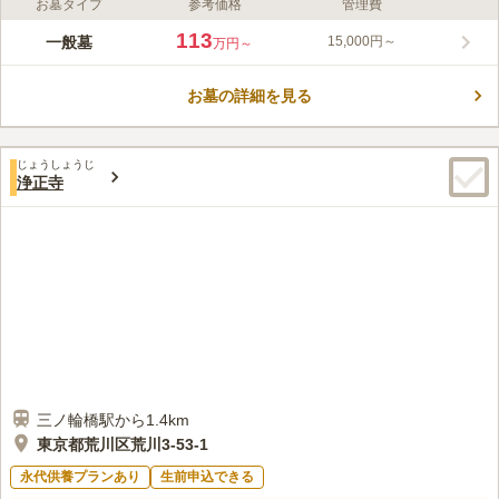
お墓タイプ
参考価格
管理費
ライフドット編集部のコメント
「入谷駅」から徒歩5分、「鶯谷駅」から徒歩9分と、好立地で、
113
一般墓
15,000円～
万円～
非常に訪れやすい場所にあります。広い駐車スペースもあり、車
での参拝も可能です。 墓地は平坦に整備されており、日当たり
お墓の詳細を見る
も良好です。 永代供養墓も設置されており、後継者のいない
コメントの続きを読む
方、ご夫婦の方や次世代に心配をさせたくないとお考えの方にお
勧めです。
口コミ評価
じょうしょうじ
この霊園はまだ誰からも評価されていません。
浄正寺
三ノ輪橋駅から1.4km
東京都荒川区荒川3-53-1
永代供養プランあり
生前申込できる