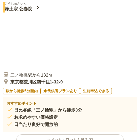
こうしゅんいん
3.4
みんなの評価
口コミ
3
件
浄土宗 公春院
回りに、コンビニもあり、ファミリーレストランもあって、あと
40代
女性
お花やさんもありすのて、必要なものを、買えて便利です
口コミの続きを読む
三ノ輪橋駅から132m
東京都荒川区南千住1-32-9
駅から徒歩5分圏内
永代供養プランあり
生前申込できる
おすすめポイント
日比谷線「三ノ輪駅」から徒歩3分
お求めやすい価格設定
日当たり良好で開放的