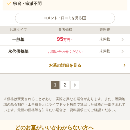
宗旨・宗派不問
コメント・口コミを見る
お墓タイプ
参考価格
管理費
ライフドット編集部のコメント
宗慶寺は、東京メトロ日比谷線「入谷駅」、JR山手線「鶯谷
95
一般墓
未掲載
万円～
駅」と各駅から歩いてお参りすることができます。350年以上の
歴史を重ね、平成18年に改修工事が行われています。 園内は平
永代供養墓
未掲載
お問い合わせください
坦地となっており、駐車場も完備されているので、小さな子供連
コメントの続きを読む
れや身体の不自由な方でも安心してお参りすることができます。
過去の宗旨・宗派は自由なので、誰でも利用できます。
お墓の詳細を見る
口コミ評価
この霊園はまだ誰からも評価されていません。
1
2
価格は変更されることがあり、実際と異なる場合があります。また、近隣地
域の墓石制作・工事費を元にライフドット独自で算出した価格が一部含まれて
います。最新の価格等を知りたい場合は、資料請求にてご確認ください。
どのお墓がいいかわからない方へ