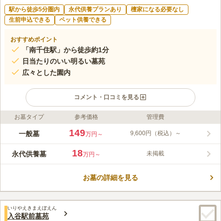
駅から徒歩5分圏内
永代供養プランあり
檀家になる必要なし
生前申込できる
ペット供養できる
おすすめポイント
「南千住駅」から徒歩約1分
日当たりのいい明るい墓苑
広々とした園内
コメント・口コミを見る
お墓タイプ
参考価格
管理費
ライフドット編集部のコメント
荒川区南千住に位置するメモリアルステーション南千住は、ＪＲ
149
一般墓
9,600円（税込）～
万円～
常磐線「南千住駅」から徒歩約１分、東京メトロ日比谷線「南千
住駅」から徒歩約１分と、最高の立地です。宗旨・宗派自由の寺
18
永代供養墓
未掲載
万円～
院です。日本のお墓と洋風な煉瓦調のタイルが敷かれている墓苑
コメントの続きを読む
は、和洋の混ざった空間があります。 園内バリアフリー設計な
ので車いすの方でも安心してお参りすることができます。
お墓の詳細を見る
口コミ評価
この霊園はまだ誰からも評価されていません。
いりやえきまえぼえん
入谷駅前墓苑