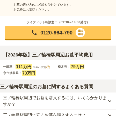
お墓の選び方のご相談を受付けています。
お気軽にお電話ください。
ライフドット相談窓口（
09:30～18:00
受付）
通話
0120-964-790
無料
【2026年版】三ノ輪橋駅周辺お墓平均費用
111万円
79万円
一般墓：
樹木葬：
※墓石代別
?
73万円
永代供養墓：
三ノ輪橋駅周辺のお墓に関するよくある質問
三ノ輪橋駅周辺でお墓を購入するには、いくらかかりま
すか？
三ノ輪橋駅周辺で安くお墓を購入するには？
三ノ輪橋駅周辺
での購入費用の目安は、
一般墓が約278万円、樹木