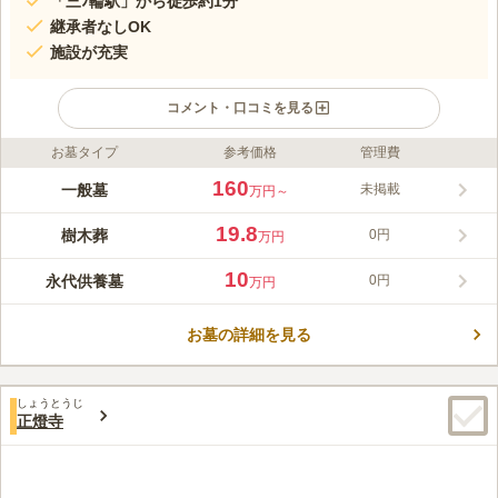
「三ﾉ輪駅」から徒歩約1分
継承者なしOK
施設が充実
コメント・口コミを見る
お墓タイプ
参考価格
管理費
ライフドット編集部のコメント
梅林寺墓苑 永代供養墓・樹木葬は、台東区三ノ輪にある宗旨・
160
一般墓
未掲載
万円～
宗派自由の霊園です。この寺院は1590年ごろに開かれ、1654年
に現在地に移転し、梅林寺に改号されました。 この寺院は、最
19.8
樹木葬
0円
万円
寄り駅からのアクセスが良いうえに、霊園の周辺は梅の名所とし
コメントの続きを読む
て知られていて、地元の方にも愛されている場です。また、境内
10
永代供養墓
0円
万円
でも梅の花を楽しむことができます。
口コミ評価
4.0
みんなの評価
口コミ
1
件
お墓の詳細を見る
受付(？)でご挨拶とお布施をお渡しする際に「線香」と「しき
40代
女性
び」(お花の家もあります)を購入しています。食事は、法事の際には事前に
仕出しを注文できお部屋も使用できます。近くには徒歩10分くらいでファ
しょうとうじ
ミリーレストランがあります。その他はサラリーマンが利用するような店
正燈寺
が多いです。
口コミの続きを読む