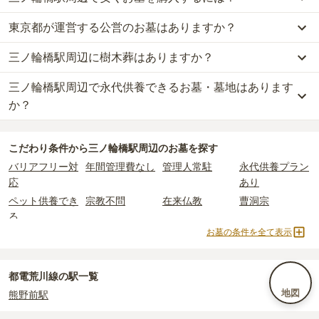
葬が約79万円、永代供養墓が約73万円
です。
東京都が運営する公営のお墓はありますか？
三ノ輪橋駅周辺
で一番安価な
お墓
は、
梅林寺墓苑 永代供養墓・樹木
一般墓を建てる場合は、「永代使用料（土地代）」と「墓石代」の
葬
の
永代供養墓
で、
10万円
からお求めいただけます。
2つが主な費用となります。
三ノ輪橋駅周辺に樹木葬はありますか？
三ノ輪橋駅周辺
には、公営の霊園の掲載がありません。
一般的に最も費用を抑えられるのは、他の方のご遺骨と一緒に埋葬
三ノ輪橋駅周辺
の一般墓の永代使用料の平均は
111万円
で、墓石代
一方で、
東京都
内には、県または市区町村が運営する公営の霊園が
する
「合祀墓（ごうしぼ）」
と呼ばれるタイプです。個別のお墓に
は
東京都の平均
166.9万円
です。いずれも区画の広さや墓石の大き
三ノ輪橋駅周辺で永代供養できるお墓・墓地はあります
三ノ輪橋駅周辺
には、
2
件の樹木葬があります。
16
件あります。
比べて省スペースで管理の手間がかからないため、費用が安く設定
さ・素材によって変わります。
詳しくは、
三ノ輪橋駅周辺
の樹木葬の一覧
をご覧ください。
か？
されています。
樹木葬・納骨堂・永代供養墓は、基本的に墓石代がかからず、永代
公営霊園は民営の霊園と異なり、契約にあたって応募資格が設けら
価格の目安は、1名あたり5万円〜30万円程度です。
使用料のみかかります。
三ノ輪橋駅周辺
には、永代供養できるお墓・墓地が
8
件あります。
れているケースがほとんどです。
こだわり条件から
三ノ輪橋駅周辺
のお墓を探す
詳しくは、
三ノ輪橋駅周辺
の永代供養の一覧
をご覧ください。
主な条件として、遺骨がすでにある、該当の市区町村に一定年数以
三ノ輪橋駅周辺
で安価なお墓を探したい場合は、
価格の安い順
で並
なお、お墓によっては以下の費用が別途かかる場合があります。
バリアフリー対
年間管理費なし
管理人常駐
永代供養プラン
上住んでいるなどが挙げられます。
び替えてお墓を探すのがおすすめです。
・
開眼法要の費用
：お墓を新しく建てた際に行う儀式のための費
応
あり
条件を満たさない場合は、申し込み自体ができないことも多いた
用。僧侶に渡すお布施がかかります。
め、事前の確認が重要です。
ペット供養でき
宗教不問
在来仏教
曹洞宗
・
納骨式の費用
：お墓に遺骨を納める儀式のための費用。僧侶に渡
契約条件の詳細は、各霊園のページをご確認いただくか、資料請求
る
すお布施、会食などの費用がかかります。
よりお問い合わせください。
お墓の条件を全て表示
・
年間管理費
：お墓の管理費。契約後、毎年発生するケースがあり
真言宗
日蓮宗
浄土宗
臨済宗
ます。
真宗大谷派
樹木葬
納骨堂
永代供養墓
民営霊園
寺院墓地
1人用区画あり
2人用区画あり
都電荒川線の駅一覧
正確な費用は、区画や石材の選び方によって大きく変わるため、見
3人用区画あり
地図
熊野前駅
積もりを取るまで確定しません。
現地見学では、担当者に「提示金額以外にかかる費用はないか」を