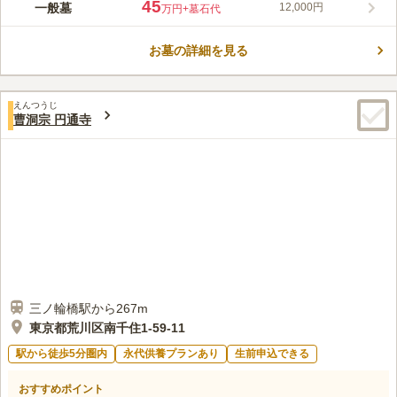
幕末の志士「吉田松陰」をはじめ、数多くの偉人を祭る、歴史あ
45
一般墓
12,000円
万円
+墓石代
る寺院です。2006年に全面改装工事を行い、会館内にエレベー
ターや車椅子を完備した全面バリアフリー設計に生まれ変わりま
お墓の詳細を見る
した。お年寄りや車いすの方でも安心してりようすることができ
コメントの続きを読む
ます。永代供養塔も新設され、後継者のいない方でも安心して利
用できます。過去の宗旨、宗派は問いません。
口コミ評価
えんつうじ
5.0
みんなの評価
口コミ
2
件
曹洞宗 円通寺
駅から非常に近いため、何かと便利ですし時間があれば年に何度
40代
女性
も手を合わせに行けますのでこんなに近くに霊園がある事に感謝の気持ち
で一杯です
口コミの続きを読む
三ノ輪橋駅から267m
東京都荒川区南千住1-59-11
駅から徒歩5分圏内
永代供養プランあり
生前申込できる
おすすめポイント