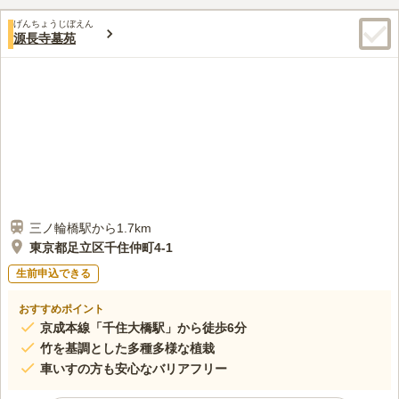
きな魅力となっています。
口コミ評価
げんちょうじぼえん
この霊園はまだ誰からも評価されていません。
源長寺墓苑
三ノ輪橋駅から1.7km
東京都足立区千住仲町4-1
生前申込できる
おすすめポイント
京成本線「千住大橋駅」から徒歩6分
竹を基調とした多種多様な植栽
車いすの方も安心なバリアフリー