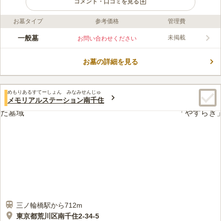
コメント・口コミを見る
お墓タイプ
参考価格
管理費
ライフドット編集部のコメント
バリアフリーの行き届いた、配慮の細かい霊園で、法要を椅子に
一般墓
未掲載
お問い合わせください
座って行えたり、エレベーターも完備されていたりと、小さなお
子様からお年寄りまで、どなたでも利用いやすい施設になってい
お墓の詳細を見る
ます。本尊は「笹の団子の如来」と呼ばれ、病人が笹の枝にさし
コメントの続きを読む
た白団子を供えて祈願をすると霊験があるといわれる如来です。
境内には大きなイチョウの木があります。
口コミ評価
めもりあるすてーしょん みなみせんじゅ
3.0
みんなの評価
口コミ
1
件
メモリアルステーション南千住
供花などは自宅で栽培している草花を活用するとともに、食事も
60代
男性
自宅からの持ち込みで対処しています。今後は、近くの食事のできるお店
を検討する予定です。
口コミの続きを読む
三ノ輪橋駅から712m
東京都荒川区南千住2-34-5