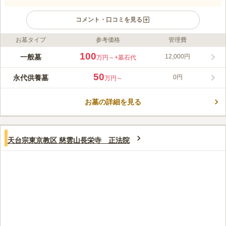
コメント・口コミを見る
お墓タイプ
参考価格
管理費
ライフドット編集部のコメント
祥雲寺は寺院墓地で、曹洞宗の檀家になることでお墓を建立する
100
一般墓
12,000円
万円～
+墓石代
ことができます。 檀家になると、合祀永代供養墓「かけはし」
も利用可能で、お墓の継承者が居ない方でも安心して眠れます。
50
永代供養墓
0円
万円～
祥雲寺境内には、本堂や斎場だけではなく、別邸や客殿そして庭
コメントの続きを読む
園もあり、バリアフリー設計です。 夜間には墓所がライトアッ
プされるので、会いたくなったら24時間いつでもお参りできま
お墓の詳細を見る
口コミ評価
す。
この霊園はまだ誰からも評価されていません。
天台宗東京教区 慈雲山長栄寺 正法院