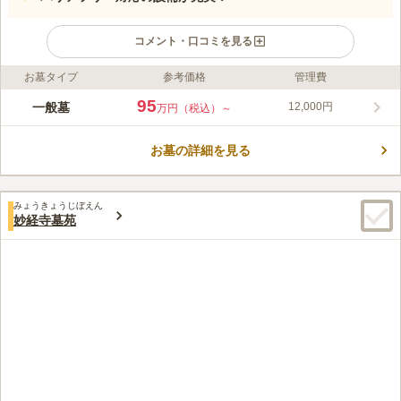
コメント・口コミを見る
お墓タイプ
参考価格
管理費
ライフドット編集部のコメント
観明寺は、室町時代にできた真言宗のお寺です。境内にある庚申
95
一般墓
12,000円
万円（税込）～
塔（こうしんとう）は、板橋区指定有形文化財にも指定されてい
る、歴史的な建造物です。観明寺の不動尊は、近隣商店街の名前
お墓の詳細を見る
の由来にもなっています。
コメントの続きを読む
口コミ評価
みょうきょうじぼえん
この霊園はまだ誰からも評価されていません。
妙経寺墓苑