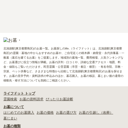
北池袋駅(東京都豊島区)のお墓一覧。お墓探しのlife.（ライフドット）は、北池袋駅(東京都豊
島区)の霊園・墓地の中からおすすめのお墓や、ご自宅近くの樹木葬・納骨堂・永代供養墓・一
般墓（墓石を建てるお墓）をご提案します。地域別の墓地一覧、費用相場、人気ランキングな
ど、お墓選びに役立つ情報が満載。お墓の評判・口コミや、詳細な交通アクセス・地図、料
金・値段もご覧いただけます。民営霊園・公営霊園（市営・都立・都営）・有名寺院、宗教・
宗派、ペット供養など、さまざまな特徴から比較して北池袋駅(東京都豊島区)のお墓を探せま
す。お墓の見学予約・資料請求の申込みのほか、墓石購入、お墓の移設、墓じまい後の遺骨の
移動先・移す方法についても気軽にご相談ください。
ライフドット トップ
霊園検索
お墓の資料請求
ぴったりお墓診断
お墓について
はじめてのお墓購入
お墓の価格
お墓の選び方
お墓の引越し（改葬）
墓じまい
お墓の種類