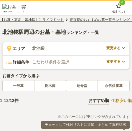
0
検討リスト
【お墓・霊園・墓地探し】ライフドット
東京都のおすすめお墓一覧ランキング
北池袋駅周辺のお墓・墓地
ランキング・一覧
変更する
北池袋
エリア
変更する
こだわり条件を選択
詳細条件
お墓タイプから選ぶ
一般墓
樹木葬
納骨堂
永代供養墓
1
-
12
/
12
件
おすすめ順
価格安い順
※このページにはPRリンクが含まれています
チェックして検討リストに追加・まとめて資料請求