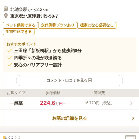
北池袋駅から2.2km
東京都北区滝野川5-58-7
ペット供養できる
永代供養プランあり
檀家になる必要なし
生前申込できる
おすすめポイント
三田線「新板橋駅」から徒歩約6分
四季折々の花が咲き誇る
安心のバリアフリー設計
コメント・口コミを見る
お墓タイプ
参考価格
管理費
ライフドット編集部のコメント
サニープレイス福壽園（福寿園）は、都市型公園墓地です。境内
224.6
一般墓
16,770円（税込）
万円～
には、瘡守稲荷・幡ヶ谷聖観音・浄霊殿・酒呑地蔵・しあわせ地
蔵・庚申塚等があり、季節によって花が咲き誇りお参り後の散策
お墓の詳細を見る
も楽しめます。また、園内はバリアフリー設計で、参道はタイル
コメントの続きを読む
敷きで、水はけが良く、平坦なので車いすの方や足が不自由な方
でも安心してお参りできます。
口コミ評価
とうこうじ
この霊園はまだ誰からも評価されていません。