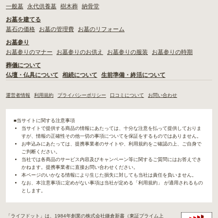
一般墓
永代供養墓
樹木葬
納骨堂
お墓を建てる
墓石の価格
お墓の管理費
お墓のリフォーム
お墓参り
お墓参りのマナー
お墓参りのお供え
お墓参りの服装
お墓参りの時期
葬儀について
仏壇・仏具について
相続について
生前準備・終活について
運営者情報
利用規約
プライバシーポリシー
口コミについて
お問い合わせ
■当サイトに関する注意事項
当サイトで提供する商品の情報にあたっては、十分な注意を払って提供しておりま
すが、情報の正確性その他一切の事項についてを保証をするものではありません。
お申込みにあたっては、提携事業者のサイトや、利用規約をご確認の上、ご自身で
ご判断ください。
当社では各商品のサービス内容及びキャンペーン等に関するご質問にはお答えでき
かねます。提携事業者に直接お問い合わせください。
本ページのいかなる情報により生じた損失に対しても当社は責任を負いません。
なお、本注意事項に定めがない事項は当社が定める「利用規約」 が適用されるもの
とします。
「ライフドット」は、1984年創業の株式会社鎌倉新書（東証プライム上