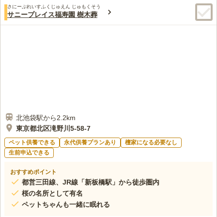
さにーぷれいすふくじゅえん じゅもくそう
サニープレイス福寿園 樹木葬
北池袋駅から2.2km
東京都北区滝野川5-58-7
ペット供養できる
永代供養プランあり
檀家になる必要なし
生前申込できる
おすすめポイント
都営三田線、JR線「新板橋駅」から徒歩圏内
桜の名所として有名
ペットちゃんも一緒に眠れる