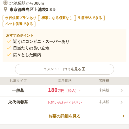
北池袋駅から386m
東京都豊島区上池袋3-8-5
永代供養プランあり
檀家になる必要なし
生前申込できる
ペット供養できる
おすすめポイント
近くにコンビニ・スーパーあり
日当たりの良い立地
広々とした園内
コメント・口コミを見る
お墓タイプ
参考価格
管理費
ライフドット編集部のコメント
豊島区内東武東上線「北池袋駅」で徒歩約２分と駅からのアクセ
180
一般墓
未掲載
万円（税込）～
スが抜群です。 また、駐車場も完備しているので、お車でお越
しの際も問題なくご利用できます。 日本三大稲荷のうち一つ、
永代供養墓
未掲載
お問い合わせください
関東別院としても名が知られている寺院です。 家業繁昌・開運
コメントの続きを読む
招福などとしても有名ですので、たくさんの方がご利用になられ
ています。
お墓の詳細を見る
口コミ評価
この霊園はまだ誰からも評価されていません。