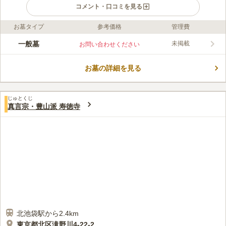
コメント・口コミを見る
お墓タイプ
参考価格
管理費
ライフドット編集部のコメント
洞雲寺は、都心の池袋エリアにありながら、閑静な佇まいが魅力
一般墓
未掲載
お問い合わせください
の寺院墓地です。 1914年に小石川区から移転され、現在に至っ
ています。 歴史を感じさせる瓦屋根の本堂は、参拝に訪れる方
お墓の詳細を見る
を静かに向かえてくれます。 墓地の清掃も含めて、洞雲寺が全
コメントの続きを読む
ての管理を行ってくれるので安心です。 近隣には数多くの有料
駐車場が点在しており、車でお参りも可能です。
口コミ評価
じゅとくじ
この霊園はまだ誰からも評価されていません。
真言宗・豊山派 寿徳寺
北池袋駅から2.4km
東京都北区滝野川4-22-2