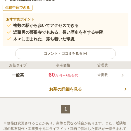
生前申込できる
おすすめポイント
複数の駅から歩いてアクセスできる
近藤勇の菩提寺でもある、長い歴史を有する寺院
木々に囲まれた、落ち着いた環境
コメント・口コミを見る
お墓タイプ
参考価格
管理費
ライフドット編集部のコメント
谷津大観音で知られる寿徳寺は、大きな木が並ぶ趣ある本堂と、
60
一般墓
未掲載
万円～
+墓石代
朱色の外壁や円形断面の屋根が印象的なお寺です。 建保2年
（1214年）頃に創建され、地域の人々の信仰を集めてきまし
お墓の詳細を見る
た。 地下鉄都営三田線「新板橋駅」「西巣鴨駅」から徒歩8分ほ
コメントの続きを読む
どでアクセスできるという、便利な立地にあることも魅力の一つ
となっています。
口コミ評価
この霊園はまだ誰からも評価されていません。
1
価格は変更されることがあり、実際と異なる場合があります。また、近隣地
域の墓石制作・工事費を元にライフドット独自で算出した価格が一部含まれて