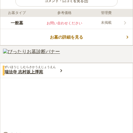
コメント・口コミを見る
お墓タイプ
参考価格
管理費
ライフドット編集部のコメント
東京都豊島区にある鳩浄苑は、谷端川の緑道が近くにあり、時折
一般墓
未掲載
お問い合わせください
見せる緑が心和ませます。 宗教不問の墓地・霊園で、誰でも利
用することができます。 「要町駅」から徒歩4分程度でアクセス
お墓の詳細を見る
でき、池袋にも出やすい位置にあるため、お参り後に買い物を楽
コメントの続きを読む
しむこともできます。 敷地内にお花屋さんがあるので、事前に
花を購入していく必要がなく、便利です。
口コミ評価
4.2
みんなの評価
口コミ
3
件
池袋駅で、お花やろうそく等そろえられるので、自宅からいろい
30代
女性
ずいほうじ しむらさかうえじょうえん
ろ持参しなくても済みます。身軽にいくことができます。
瑞法寺 志村坂上淨苑
口コミの続きを読む