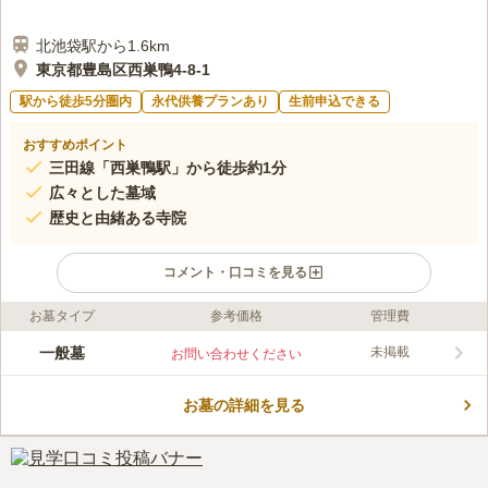
北池袋駅から1.6km
東京都豊島区西巣鴨4-8-1
駅から徒歩5分圏内
永代供養プランあり
生前申込できる
おすすめポイント
三田線「西巣鴨駅」から徒歩約1分
広々とした墓域
歴史と由緒ある寺院
コメント・口コミを見る
お墓タイプ
参考価格
管理費
ライフドット編集部のコメント
正法院は､天平2年(西暦730)に創建され、歴史深い由緒正しい寺
一般墓
未掲載
お問い合わせください
院です。1000年以上の長い歴史を持つ本堂に鎮座する本尊聖観
世菩薩坐像をはじめ、１０を超える寺宝をもっています。国産の
お墓の詳細を見る
銘石が並ぶ墓所はまさに圧巻です。都心にありながら、広々とし
コメントの続きを読む
た苑内は平坦に整備されて、幅広い層がお参りしやすい環境で
す。
口コミ評価
この霊園はまだ誰からも評価されていません。