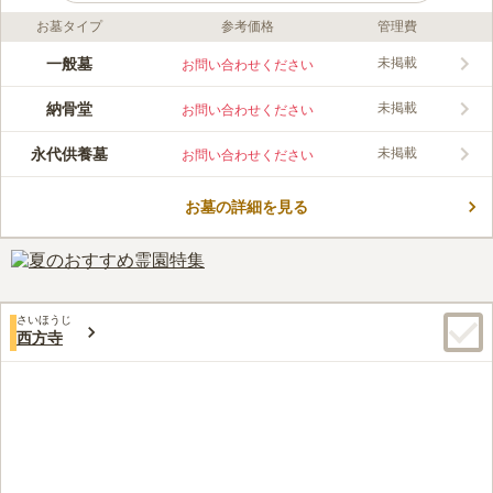
お墓タイプ
参考価格
管理費
ライフドット編集部のコメント
最寄駅からほど近く、駐車場も完備しているのでお車でも心配あ
一般墓
未掲載
お問い合わせください
りません。 施設が充実しており、墓地には一般墓地の他に永代
供養墓、納骨棚があります。また、ペット供養墓もあるので、家
納骨堂
未掲載
お問い合わせください
族として生活してきた可愛いペットを安心して預ける事ができま
コメントの続きを読む
す。 またバリアフリーになっているので、お子様連れの方や車
永代供養墓
未掲載
お問い合わせください
椅子、お年寄りでも安心してお参りしていただけます。
口コミ評価
4.0
みんなの評価
口コミ
1
件
お墓の詳細を見る
近くには店がないが、いずれにしても自家用車で行くので通り道
60代
男性
の大型スーパーに立ち寄り買い物をしてから、墓に向かうことができるの
で苦にならない。
口コミの続きを読む
さいほうじ
西方寺