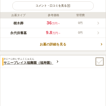
コメント・口コミを見る
お墓タイプ
参考価格
管理費
ライフドット編集部のコメント
都営三田線「新板橋駅」から徒歩６分と駅からのアクセス良好な
36
樹木葬
0円
万円～
霊園です。桜の名所 石神井川に隣接した桜が咲き誇るので、お
参り後の散策も楽しめます。サニープレイス福寿園は、宗旨・宗
9.8
永代供養墓
0円
万円～
派は不問で、生前申込み可能なので、どなたでもご利用頂けま
コメントの続きを読む
す。全区画、年間管理費が無料で、購入後の経済的な負担がかか
らず安心できます。また、ペットちゃんと一緒に眠ることができ
お墓の詳細を見る
口コミ評価
る、共葬可能の区画もあります。
4.4
みんなの評価
口コミ
20
件
故人が桜が好きだったため桜がある霊園を探していました。都内
30代
男性
さにーぷれいすふくじゅえん
では難しいかなと思いましたが桜の有名な石神井川に隣接するこの霊園を
サニープレイス福壽園（福寿園）
見つけることができました。今年の春にお墓参りに行きましたが見事な景
色でした。
口コミの続きを読む