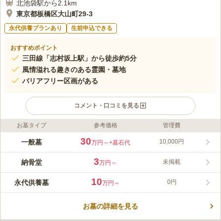
北池袋駅から2.1km
東京都板橋区大山町29-3
永代供養プランあり
生前申込できる
おすすめポイント
三田線「志村坂上駅」から徒歩約5分
風情溢れる趣きのある霊園・墓地
バリアフリー区画がある
コメント・口コミを見る
お墓タイプ
参考価格
管理費
ライフドット編集部のコメント
瑞法寺 志村坂上淨苑は、都営三田線「志村坂上駅」から至近距
30
一般墓
10,000円
万円～
+墓石代
離にある非常に好立地な場所です。 浄土真宗の瑞法寺が管理す
る寺院墓地です。万全な管理体制で、法要施設も整備していま
3
納骨堂
未掲載
万円～
す。 2011年10月にリニューアルオープンし、きれいな設備で、
コメントの続きを読む
バリアフリー区画もあるため、お年寄りから小さなお子様連れの
10
永代供養墓
0円
万円～
方まで、安全にお参りできます。
口コミ評価
この霊園はまだ誰からも評価されていません。
お墓の詳細を見る