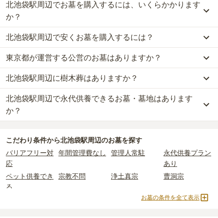
北池袋駅周辺でお墓を購入するには、いくらかかります
か？
北池袋駅周辺で安くお墓を購入するには？
北池袋駅周辺
での購入費用の目安は、
一般墓が約314万円、樹木葬
が約37万円、納骨堂が約48万円、永代供養墓が約29万円
です。
東京都が運営する公営のお墓はありますか？
北池袋駅周辺
で一番安価な
お墓
は、
瑞法寺 志村坂上淨苑
の
納骨堂
一般墓を建てる場合は、「永代使用料（土地代）」と「墓石代」の
で、
3万円
からお求めいただけます。
2つが主な費用となります。
北池袋駅周辺に樹木葬はありますか？
北池袋駅周辺
には、公営の霊園の掲載がありません。
一般的に最も費用を抑えられるのは、他の方のご遺骨と一緒に埋葬
北池袋駅周辺
の一般墓の永代使用料の平均は
147万円
で、墓石代は
一方で、
東京都
内には、県または市区町村が運営する公営の霊園が
する
「合祀墓（ごうしぼ）」
と呼ばれるタイプです。個別のお墓に
東京都の平均
166.9万円
です。いずれも区画の広さや墓石の大き
北池袋駅周辺で永代供養できるお墓・墓地はあります
北池袋駅周辺
には、
1
件の樹木葬があります。
16
件あります。
比べて省スペースで管理の手間がかからないため、費用が安く設定
さ・素材によって変わります。
詳しくは、
北池袋駅周辺
の樹木葬の一覧
をご覧ください。
か？
されています。
樹木葬・納骨堂・永代供養墓は、基本的に墓石代がかからず、永代
公営霊園は民営の霊園と異なり、契約にあたって応募資格が設けら
価格の目安は、1名あたり5万円〜30万円程度です。
使用料のみかかります。
北池袋駅周辺
には、永代供養できるお墓・墓地が
9
件あります。
れているケースがほとんどです。
こだわり条件から
北池袋駅周辺
のお墓を探す
詳しくは、
北池袋駅周辺
の永代供養の一覧
をご覧ください。
主な条件として、遺骨がすでにある、該当の市区町村に一定年数以
北池袋駅周辺
で安価なお墓を探したい場合は、
価格の安い順
で並び
なお、お墓によっては以下の費用が別途かかる場合があります。
バリアフリー対
年間管理費なし
管理人常駐
永代供養プラン
上住んでいるなどが挙げられます。
替えてお墓を探すのがおすすめです。
・
開眼法要の費用
：お墓を新しく建てた際に行う儀式のための費
応
あり
条件を満たさない場合は、申し込み自体ができないことも多いた
用。僧侶に渡すお布施がかかります。
め、事前の確認が重要です。
ペット供養でき
宗教不問
浄土真宗
曹洞宗
・
納骨式の費用
：お墓に遺骨を納める儀式のための費用。僧侶に渡
契約条件の詳細は、各霊園のページをご確認いただくか、資料請求
る
すお布施、会食などの費用がかかります。
よりお問い合わせください。
お墓の条件を全て表示
・
年間管理費
：お墓の管理費。契約後、毎年発生するケースがあり
真言宗
日蓮宗
浄土宗
天台宗
ます。
黄檗宗
樹木葬
納骨堂
永代供養墓