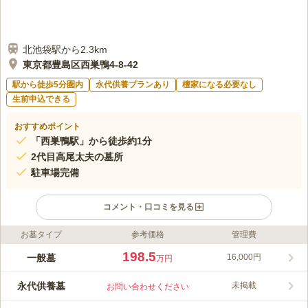
北池袋駅から2.3km
東京都豊島区西巣鴨4-8-42
駅から徒歩5分圏内
永代供養プランあり
檀家になる必要なし
生前申込できる
おすすめポイント
「西巣鴨駅」から徒歩約1分
2代目高尾太夫の墓所
駐車場完備
コメント・口コミを見る
お墓タイプ
参考価格
管理費
ライフドット編集部のコメント
この寺院は、屋根が低く奥に広がるような造りをしており、趣が
198.5
一般墓
16,000円
万円
感じられる建物です。また、墓地内には、ちょっとした休憩所が
あり、故人との時間をゆっくりと過ごすことができます。 都営
永代供養墓
未掲載
お問い合わせください
三田線「西巣鴨駅」から徒歩1分と、アクセス良好です。 駐車場
コメントの続きを読む
もあり、国道17号線「西巣鴨交差点」からすぐなので、お車でお