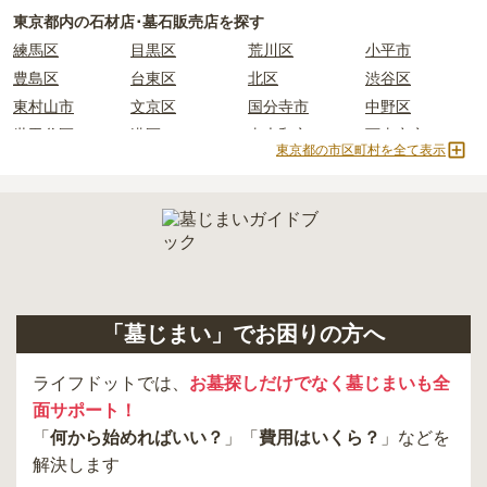
民営霊園
寺院墓地
1人用区画あり
2人用区画あり
東京都
内の石材店･墓石販売店を探す
正確な費用は、区画や石材の選び方によって大きく変わるため、見
3人用区画あり
練馬区
目黒区
荒川区
小平市
積もりを取るまで確定しません。
現地見学では、担当者に「提示金額以外にかかる費用はないか」を
豊島区
台東区
北区
渋谷区
必ず確認することをおすすめします。
東村山市
文京区
国分寺市
中野区
現地への見学が難しい場合は、資料請求でも各霊園の詳しい料金案
世田谷区
港区
東大和市
西東京市
内を取り寄せることができます。
東京都の市区町村を全て表示
立川市
奥多摩町
瑞穂町
江東区
小金井市
日の出町
品川区
三鷹市
狛江市
町田市
府中市
江戸川区
羽村市
昭島市
あきる野市
青梅市
日野市
八王子市
大田区
中央区
多摩市
千代田区
調布市
足立区
「墓じまい」でお困りの方へ
東久留米市
葛飾区
墨田区
杉並区
新宿区
稲城市
板橋区
ライフドットでは、
お墓探しだけでなく墓じまいも全
面サポート！
「
何から始めればいい？
」「
費用はいくら？
」などを
解決します