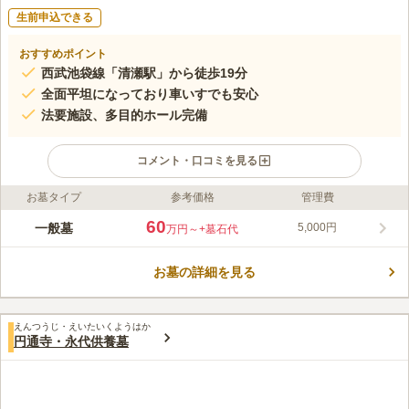
生前申込できる
おすすめポイント
西武池袋線「清瀬駅」から徒歩19分
全面平坦になっており車いすでも安心
法要施設、多目的ホール完備
コメント・口コミを見る
お墓タイプ
参考価格
管理費
ライフドット編集部のコメント
西武池袋線「清瀬駅」から徒歩19分と駅から少し離れています
60
一般墓
5,000円
万円～
+墓石代
が、バスも出ているので、安心です。 また駐車場も完備してい
るため、車で行くのにも便利です。 平坦墓地となっており、参
お墓の詳細を見る
道は広いので、ご年配の方や体の不自由な方でも安心してお参り
コメントの続きを読む
ができます。 境内は緑に囲まれ、墓地の入り口には桜並木があ
り、早春にはカタクリが彩る自然豊かな霊園となっています。
口コミ評価
えんつうじ・えいたいくようはか
この霊園はまだ誰からも評価されていません。
円通寺・永代供養墓