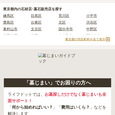
必ず確認することをおすすめします。
東京都
内の石材店･墓石販売店を探す
現地への見学が難しい場合は、資料請求でも各霊園の詳しい料金案
練馬区
目黒区
荒川区
小平市
内を取り寄せることができます。
豊島区
台東区
北区
渋谷区
東村山市
文京区
国分寺市
中野区
世田谷区
港区
東大和市
西東京市
東京都の市区町村を全て表示
立川市
奥多摩町
瑞穂町
江東区
小金井市
日の出町
品川区
三鷹市
狛江市
町田市
府中市
江戸川区
羽村市
昭島市
あきる野市
青梅市
日野市
八王子市
大田区
中央区
多摩市
千代田区
調布市
足立区
「墓じまい」でお困りの方へ
東久留米市
葛飾区
墨田区
杉並区
新宿区
稲城市
板橋区
ライフドットでは、
お墓探しだけでなく墓じまいも全
面サポート！
「
何から始めればいい？
」「
費用はいくら？
」などを
解決します