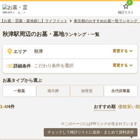
0
検討リスト
【お墓・霊園・墓地探し】ライフドット
東京都のおすすめお墓一覧ランキング
秋津駅周辺のお墓・墓地
ランキング・一覧
変更する
秋津
エリア
変更する
こだわり条件を選択
詳細条件
お墓タイプから選ぶ
一般墓
樹木葬
納骨堂
永代供養墓
1
-
4
/
4
件
おすすめ順
価格安い順
※このページにはPRリンクが含まれています
チェックして検討リストに追加・まとめて資料請求