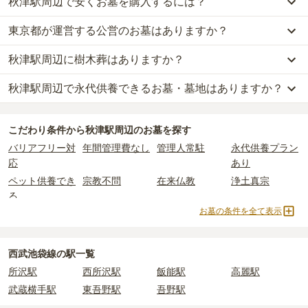
秋津駅周辺で安くお墓を購入するには？
秋津駅周辺
での購入費用の目安は、
一般墓が約265万円、樹木葬が
約47万円、納骨堂が約55万円、永代供養墓が約63万円
です。
東京都が運営する公営のお墓はありますか？
秋津駅周辺
で一番安価な
お墓
は、
サニープレイス所沢 永代供養墓・
一般墓を建てる場合は、「永代使用料（土地代）」と「墓石代」の
樹木葬
の
永代供養墓
で、
10万円
からお求めいただけます。
2つが主な費用となります。
秋津駅周辺に樹木葬はありますか？
秋津駅周辺
には、公営の霊園の掲載がありません。
一般的に最も費用を抑えられるのは、他の方のご遺骨と一緒に埋葬
秋津駅周辺
の一般墓の永代使用料の平均は
99万円
で、墓石代は
東京
一方で、
東京都
内には、県または市区町村が運営する公営の霊園が
する
「合祀墓（ごうしぼ）」
と呼ばれるタイプです。個別のお墓に
都の平均
166.9万円
です。いずれも区画の広さや墓石の大きさ・素
秋津駅周辺で永代供養できるお墓・墓地はありますか？
秋津駅周辺
には、樹木葬の掲載がありません。
16
件あります。
比べて省スペースで管理の手間がかからないため、費用が安く設定
材によって変わります。
自然葬をお考えの場合は、海洋散骨もご検討ください。
されています。
樹木葬・納骨堂・永代供養墓は、基本的に墓石代がかからず、永代
秋津駅周辺
には、永代供養できるお墓・墓地が
1
件あります。
公営霊園は民営の霊園と異なり、契約にあたって応募資格が設けら
価格の目安は、1名あたり5万円〜30万円程度です。
使用料のみかかります。
こだわり条件から
秋津駅周辺
のお墓を探す
詳しくは、
秋津駅周辺
の永代供養の一覧
をご覧ください。
れているケースがほとんどです。
バリアフリー対
年間管理費なし
管理人常駐
永代供養プラン
主な条件として、遺骨がすでにある、該当の市区町村に一定年数以
秋津駅周辺
で安価なお墓を探したい場合は、
価格の安い順
で並び替
なお、お墓によっては以下の費用が別途かかる場合があります。
応
あり
上住んでいるなどが挙げられます。
えてお墓を探すのがおすすめです。
・
開眼法要の費用
：お墓を新しく建てた際に行う儀式のための費
ペット供養でき
宗教不問
在来仏教
浄土真宗
条件を満たさない場合は、申し込み自体ができないことも多いた
用。僧侶に渡すお布施がかかります。
る
め、事前の確認が重要です。
・
納骨式の費用
：お墓に遺骨を納める儀式のための費用。僧侶に渡
お墓の条件を全て表示
契約条件の詳細は、各霊園のページをご確認いただくか、資料請求
曹洞宗
天台宗
樹木葬
永代供養墓
すお布施、会食などの費用がかかります。
よりお問い合わせください。
・
年間管理費
：お墓の管理費。契約後、毎年発生するケースがあり
民営霊園
寺院墓地
1人用区画あり
2人用区画あり
ます。
3人用区画あり
西武池袋線の駅一覧
所沢駅
西所沢駅
飯能駅
高麗駅
正確な費用は、区画や石材の選び方によって大きく変わるため、見
武蔵横手駅
東吾野駅
吾野駅
積もりを取るまで確定しません。
現地見学では、担当者に「提示金額以外にかかる費用はないか」を