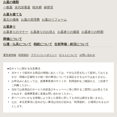
お墓の種類
一般墓
永代供養墓
樹木葬
納骨堂
お墓を建てる
墓石の価格
お墓の管理費
お墓のリフォーム
お墓参り
お墓参りのマナー
お墓参りのお供え
お墓参りの服装
お墓参りの時期
葬儀について
仏壇・仏具について
相続について
生前準備・終活について
運営者情報
利用規約
プライバシーポリシー
口コミについて
お問い合わせ
■当サイトに関する注意事項
当サイトで提供する商品の情報にあたっては、十分な注意を払って提供しておりま
すが、情報の正確性その他一切の事項についてを保証をするものではありません。
お申込みにあたっては、提携事業者のサイトや、利用規約をご確認の上、ご自身で
ご判断ください。
当社では各商品のサービス内容及びキャンペーン等に関するご質問にはお答えでき
かねます。提携事業者に直接お問い合わせください。
本ページのいかなる情報により生じた損失に対しても当社は責任を負いません。
なお、本注意事項に定めがない事項は当社が定める「利用規約」 が適用されるもの
とします。