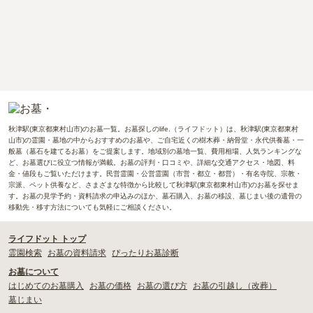
秋津駅(東京都東村山市)のお墓一覧。お墓探しのlife.（ライフドット）は、秋津駅(東京都東村
山市)の霊園・墓地の中からおすすめのお墓や、ご自宅近くの樹木葬・納骨堂・永代供養墓・一
般墓（墓石を建てるお墓）をご提案します。地域別の墓地一覧、費用相場、人気ランキングな
ど、お墓選びに役立つ情報が満載。お墓の評判・口コミや、詳細な交通アクセス・地図、料
金・値段もご覧いただけます。民営霊園・公営霊園（市営・都立・都営）・有名寺院、宗教・
宗派、ペット供養など、さまざまな特徴から比較して秋津駅(東京都東村山市)のお墓を探せま
す。お墓の見学予約・資料請求の申込みのほか、墓石購入、お墓の移設、墓じまい後の遺骨の
移動先・移す方法についても気軽にご相談ください。
ライフドット トップ
霊園検索
お墓の資料請求
ぴったりお墓診断
お墓について
はじめてのお墓購入
お墓の価格
お墓の選び方
お墓の引越し（改葬）
墓じまい