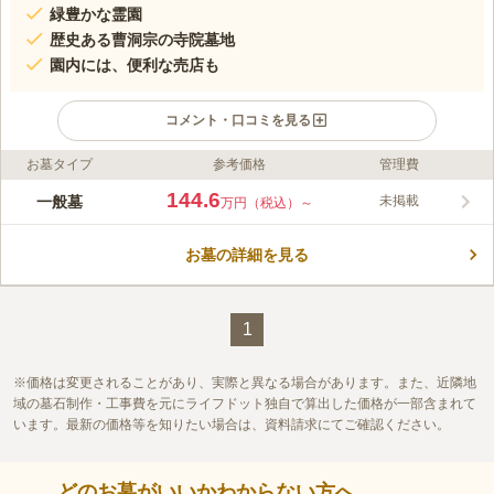
緑豊かな霊園
歴史ある曹洞宗の寺院墓地
園内には、便利な売店も
コメント・口コミを見る
お墓タイプ
参考価格
管理費
ライフドット編集部のコメント
全龍寺を創建した玉室應珍が開山となり創設したといわれる由緒
144.6
一般墓
未掲載
万円（税込）～
ある寺院で、伝統と文化を感じることができます。 最寄りは西
武池袋線「清瀬駅」です。駅から少し距離がありますが、バスも
お墓の詳細を見る
出ているので安心です。 また駐車場も完備していますので、お
コメントの続きを読む
車での参拝も可能です。 法要施設も備えており、年回法要など
の際にご利用できます。売店もあるので身軽にお参りすることが
口コミ評価
できます。
この霊園はまだ誰からも評価されていません。
1
価格は変更されることがあり、実際と異なる場合があります。また、近隣地
域の墓石制作・工事費を元にライフドット独自で算出した価格が一部含まれて
います。最新の価格等を知りたい場合は、資料請求にてご確認ください。
どのお墓がいいかわからない方へ