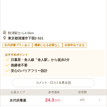
秋津駅から4.6km
東京都清瀬市下宿2-521
永代供養プランあり
檀家になる必要なし
生前申込できる
おすすめポイント
日暮里・舎人線「舎人駅」から徒歩2分
後継者不要
安心のバリアフリー設計
コメント・口コミを見る
お墓タイプ
参考価格
管理費
ライフドット編集部のコメント
新宿琉璃殿は、東京都清瀬市では初めて永代供養墓がある霊園で
24.3
永代供養墓
0円
万円～
す。 十三回忌の法要が終わると合祀墓に移され、永代にわたる