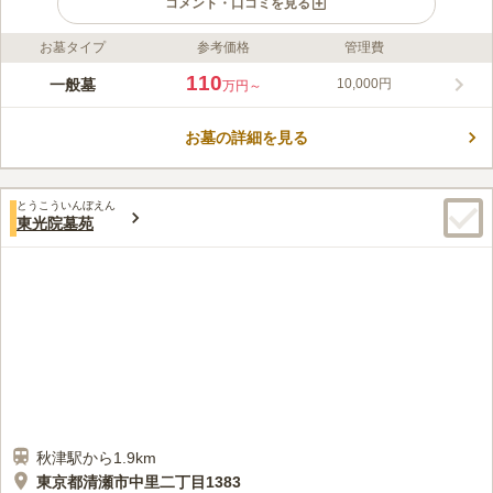
コメント・口コミを見る
お墓タイプ
参考価格
管理費
ライフドット編集部のコメント
閑静な住宅街に位置する緑豊かな日当たりの良い明るい霊園にな
110
一般墓
10,000円
万円～
っています。 永代供養墓もあるので後継者のいない方も安心し
て利用できます。 斎場設備も備わっており、葬儀や法要に利用
お墓の詳細を見る
できるので、落ち着いて故人を偲ぶことができます。 西武池袋
コメントの続きを読む
線･秩父線「秋津駅」より徒歩8分とアクセス良好です。 第1～3
駐車場があるので、お彼岸やお盆にも安心してお参りできます。
口コミ評価
とうこういんぼえん
この霊園はまだ誰からも評価されていません。
東光院墓苑
秋津駅から1.9km
東京都清瀬市中里二丁目1383