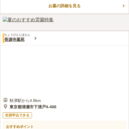
ご供養が続けられます。最初から合祀墓に入ることもできるの
お墓の詳細を見る
で、後継者がいない方も安心して利用できます。お参りの際に
コメントの続きを読む
も、よく管理された苑内はいつも清潔で、気持ちよくお参りがで
きます。 駅近で、最寄りバス停も苑の正面にあり、アクセスに
口コミ評価
不便はしません。
この霊園はまだ誰からも評価されていません。
ちょうげんじぼえん
長源寺墓苑
秋津駅から4.8km
東京都清瀬市下清戸4-406
生前申込できる
おすすめポイント