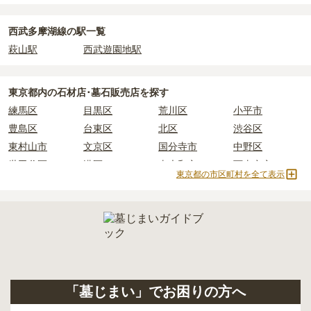
正確な費用は、区画や石材の選び方によって大きく変わるため、見
積もりを取るまで確定しません。
西武多摩湖線の駅一覧
現地見学では、担当者に「提示金額以外にかかる費用はないか」を
萩山駅
西武遊園地駅
必ず確認することをおすすめします。
現地への見学が難しい場合は、資料請求でも各霊園の詳しい料金案
内を取り寄せることができます。
東京都
内の石材店･墓石販売店を探す
練馬区
目黒区
荒川区
小平市
豊島区
台東区
北区
渋谷区
東村山市
文京区
国分寺市
中野区
世田谷区
港区
東大和市
西東京市
東京都の市区町村を全て表示
立川市
奥多摩町
瑞穂町
江東区
小金井市
日の出町
品川区
三鷹市
狛江市
町田市
府中市
江戸川区
羽村市
昭島市
あきる野市
青梅市
日野市
八王子市
大田区
中央区
多摩市
千代田区
調布市
足立区
「墓じまい」でお困りの方へ
東久留米市
葛飾区
墨田区
杉並区
新宿区
稲城市
板橋区