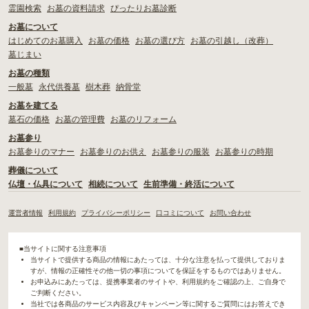
霊園検索
お墓の資料請求
ぴったりお墓診断
お墓について
はじめてのお墓購入
お墓の価格
お墓の選び方
お墓の引越し（改葬）
墓じまい
お墓の種類
一般墓
永代供養墓
樹木葬
納骨堂
お墓を建てる
墓石の価格
お墓の管理費
お墓のリフォーム
お墓参り
お墓参りのマナー
お墓参りのお供え
お墓参りの服装
お墓参りの時期
葬儀について
仏壇・仏具について
相続について
生前準備・終活について
運営者情報
利用規約
プライバシーポリシー
口コミについて
お問い合わせ
■当サイトに関する注意事項
当サイトで提供する商品の情報にあたっては、十分な注意を払って提供しておりま
すが、情報の正確性その他一切の事項についてを保証をするものではありません。
お申込みにあたっては、提携事業者のサイトや、利用規約をご確認の上、ご自身で
ご判断ください。
当社では各商品のサービス内容及びキャンペーン等に関するご質問にはお答えでき