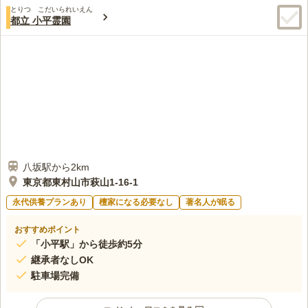
とりつ こだいられいえん
都立 小平霊園
八坂駅から2km
東京都東村山市萩山1-16-1
永代供養プランあり
檀家になる必要なし
著名人が眠る
おすすめポイント
「小平駅」から徒歩約5分
継承者なしOK
駐車場完備