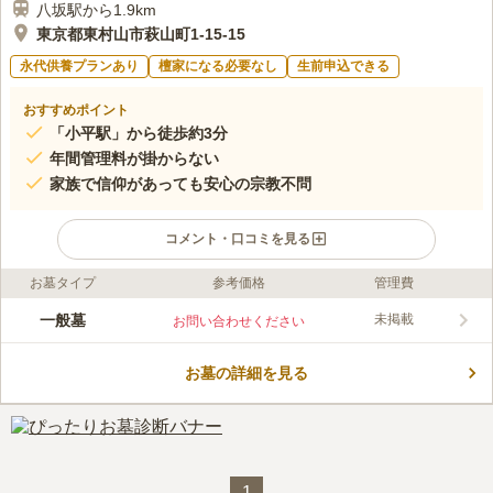
八坂駅から1.9km
東京都東村山市萩山町1-15-15
永代供養プランあり
檀家になる必要なし
生前申込できる
おすすめポイント
「小平駅」から徒歩約3分
年間管理料が掛からない
家族で信仰があっても安心の宗教不問
コメント・口コミを見る
お墓タイプ
参考価格
管理費
ライフドット編集部のコメント
「小平駅」から徒歩3分というアクセス抜群の所にあります。禅
一般墓
未掲載
お問い合わせください
宗の寺院である国平寺の中にある室内墓苑です。寺院は前主です
が、宗教不問で埋葬を受け付け可能です。年間管理料が一切不要
お墓の詳細を見る
で、一度建立すれば子孫（後継者）がいなくとも寺院が永代に亘
コメントの続きを読む
りお祀りしてくれます。室内墓苑は本堂の後ろにある階段の先に
あり、見慣れたものとは少し形が違う墓石が並んでおります。
口コミ評価
この霊園はまだ誰からも評価されていません。
1