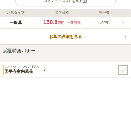
コメント・口コミを見る
お墓タイプ
参考価格
管理費
ライフドット編集部のコメント
都立 小平霊園は、東村山市萩山にある宗旨・宗派自由の霊園で
150.8
一般墓
1,220円
万円～
+墓石代
す。1948年につくられた歴史ある霊園で、歴史上で有名な政治
家や文化人などが眠っており、特に作家や詩人のお墓が数多くあ
お墓の詳細を見る
ります。 昔ながらのお墓や近代的なお墓が数多く立ち並んでい
コメントの続きを読む
ますが、樹木葬や樹林墓地も行っており、都立霊園の中では時代
の流れにいち早く対応している霊園と言えます。 この霊園の園
口コミ評価
路には、ケヤキやさくら、三本松などが植えられ、緑あふれる街
3.8
みんなの評価
口コミ
47
件
道があります。自然が豊かな霊園です。また、敷地内の半分は樹
霊園近くや霊園内に売店はあるが、利用したことは過去に一度ほ
50代
男性
林や草地になっており、一面に緑が広がっています。 小平霊園
こくへいじしつないぼえん
どしかない。お花やお供え物は、あらかじめ自宅近くなど別の店にて購入
は非常に緑豊かで気持ちの良い雰囲気の霊園です。 お参りに来
国平寺室内墓苑
し参拝している。
ている人も多いですが、付近の方の散歩コースにもなっているよ
口コミの続きを読む
うで、意外に多くの人が霊園内を通っていきます。芝生の通路も
印象的で、お参りだけでなく、散策にも訪れたい霊園です。