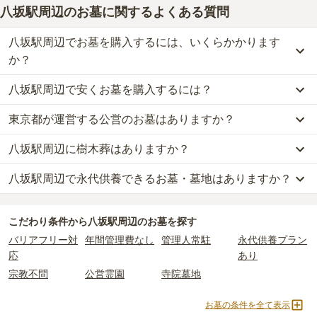
八坂駅周辺のお墓に関するよくある質問
八坂駅周辺でお墓を購入するには、いくらかかります
か？
八坂駅周辺で安くお墓を購入するには？
八坂駅周辺
での購入費用の目安は、
一般墓が約467万円
です。
一般墓を建てる場合は、「永代使用料（土地代）」と「墓石代」の
東京都が運営する公営のお墓はありますか？
八坂駅周辺
で一番安価な
お墓
は、
都立 小平霊園
の
一般墓
で、
151万
2つが主な費用となります。
円
(墓石代別)
からお求めいただけます。
八坂駅周辺
の一般墓の永代使用料の平均は
300万円
で、墓石代は
東
八坂駅周辺に樹木葬はありますか？
八坂駅周辺
には、
東京都
が運営する公営の霊園が
1
件あります。
一般的に最も費用を抑えられるのは、他の方のご遺骨と一緒に埋葬
京都の平均
166.9万円
です。いずれも区画の広さや墓石の大きさ・
都立 小平霊園
がそれにあたります。
する
「合祀墓（ごうしぼ）」
と呼ばれるタイプです。個別のお墓に
素材によって変わります。
八坂駅周辺で永代供養できるお墓・墓地はありますか？
八坂駅周辺
には、樹木葬の掲載がありません。
比べて省スペースで管理の手間がかからないため、費用が安く設定
自然葬をお考えの場合は、海洋散骨もご検討ください。
公営霊園は民営の霊園と異なり、契約にあたって応募資格が設けら
されています。
なお、お墓によっては以下の費用が別途かかる場合があります。
八坂駅周辺
には、永代供養の掲載がありません。
れているケースがほとんどです。
価格の目安は、1名あたり5万円〜30万円程度です。
・
開眼法要の費用
：お墓を新しく建てた際に行う儀式のための費
こだわり条件から
八坂駅周辺
のお墓を探す
永代供養をお考えの場合は、海洋散骨もご検討ください。
主な条件として、遺骨がすでにある、該当の市区町村に一定年数以
用。僧侶に渡すお布施がかかります。
バリアフリー対
年間管理費なし
管理人常駐
永代供養プラン
上住んでいるなどが挙げられます。
八坂駅周辺
で安価なお墓を探したい場合は、
価格の安い順
で並び替
・
納骨式の費用
：お墓に遺骨を納める儀式のための費用。僧侶に渡
応
あり
条件を満たさない場合は、申し込み自体ができないことも多いた
えてお墓を探すのがおすすめです。
すお布施、会食などの費用がかかります。
宗教不問
公営霊園
寺院墓地
め、事前の確認が重要です。
・
年間管理費
：お墓の管理費。契約後、毎年発生するケースがあり
契約条件の詳細は、各霊園のページをご確認いただくか、資料請求
ます。
お墓の条件を全て表示
よりお問い合わせください。