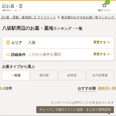
0
検討リスト
【お墓・霊園・墓地探し】ライフドット
東京都のおすすめお墓一覧ランキング
八坂駅周辺のお墓・墓地
ランキング・一覧
変更する
八坂
エリア
変更する
こだわり条件を選択
詳細条件
お墓タイプから選ぶ
一般墓
樹木葬
納骨堂
永代供養墓
1
-
2
/
2
件
おすすめ順
価格安い順
※このページにはPRリンクが含まれています
チェックして検討リストに追加・まとめて資料請求