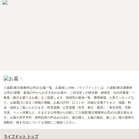
八坂駅(東京都東村山市)のお墓一覧。お墓探しのlife.（ライフドット）は、八坂駅(東京都東村
山市)の霊園・墓地の中からおすすめのお墓や、ご自宅近くの樹木葬・納骨堂・永代供養墓・一
般墓（墓石を建てるお墓）をご提案します。地域別の墓地一覧、費用相場、人気ランキングな
ど、お墓選びに役立つ情報が満載。お墓の評判・口コミや、詳細な交通アクセス・地図、料
金・値段もご覧いただけます。民営霊園・公営霊園（市営・都立・都営）・有名寺院、宗教・
宗派、ペット供養など、さまざまな特徴から比較して八坂駅(東京都東村山市)のお墓を探せま
す。お墓の見学予約・資料請求の申込みのほか、墓石購入、お墓の移設、墓じまい後の遺骨の
移動先・移す方法についても気軽にご相談ください。
ライフドット トップ