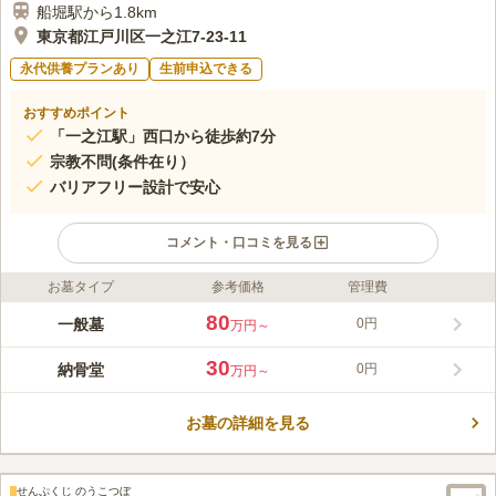
船堀駅から1.8km
東京都江戸川区一之江7-23-11
永代供養プランあり
生前申込できる
おすすめポイント
「一之江駅」西口から徒歩約7分
宗教不問(条件在り）
バリアフリー設計で安心
コメント・口コミを見る
お墓タイプ
参考価格
管理費
ライフドット編集部のコメント
電車はもちろんのこと、バス（バス停から徒歩2分）や車、様々
80
一般墓
0円
万円～
な交通機関からアクセスできます。アクセスの良さにもかかわら
ず、境内周辺に騒がしさはありません。 歴史ある日蓮宗の寺院
30
納骨堂
0円
万円～
墓地で、境内は広く、春には満開の桜が出迎えてくれます。 バ
コメントの続きを読む
リアフリー設計なので、誰でも移動しやすく、安心してお墓参り
をすることができます。
お墓の詳細を見る
口コミ評価
この霊園はまだ誰からも評価されていません。
せんぷくじ のうこつぼ