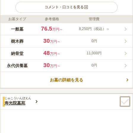
コメント・口コミを見る
お墓タイプ
参考価格
管理費
ライフドット編集部のコメント
自然豊かな證大寺墓苑は、400年以上の歴史を持つ浄土真宗の寺
76.5
一般墓
8,250円（税込）～
万円～
院です。開放的な境内で、穏やかな時間をお過ごしいただけま
す。閑静な住宅地にあり、夏祭りや餅つきなど地域行事も盛ん
30
樹木葬
0円
万円～
で、親しみやすい雰囲気が魅力です。 申込者はお寺の行事や仏
コメントの続きを読む
教終活講座に参加でき、「毎日法要」や年に一度の合同供養も行
48
納骨堂
11,000円
万円～
っています。お墓は一般墓と永代供養墓があり、生前予約も可能
口コミ評価
です。多くの方が合葬されているため、お参りやお供えの花が絶
4.3
みんなの評価
口コミ
5
件
30
永代供養墓
0円
万円～
えることはありません。 さらに、「夜のお参り」が日本テレビ
最寄り駅とお墓の間にホームセンターがあり、お墓参りの前にお
60代
男性
「ZIP!」、TBS「ニュース23」、フジテレビ「めざましテレ
花やろうそく、お供え物を購入することができるので便利です。お墓から
ビ」、テレビ朝日「有働Times」、読売新聞にて紹介され、多く
お墓の詳細を見る
歩いて5分ほどのところに、10人程度なら食事ができるお店もあるので、電
の注目を集めています。
話で予約して法事の時にいつも活用しています。
口コミの続きを読む
じゅこういんぼえん
寿光院墓苑