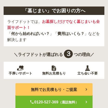
多摩市
千代田区
調布市
足立区
「墓じまい」でお困りの方へ
東久留米市
葛飾区
墨田区
杉並区
新宿区
稲城市
板橋区
ライフドットでは、
お墓探しだけでなく墓じまいも全
面サポート！
「
何から始めればいい？
」「
費用はいくら？
」などを
解決します
３
＼ライフドットが選ばれる
つの理由／
手厚いサポート
無料お見積もり
立ち会い不要
無料でお見積もり・ご提案
0120-527-369
（通話無料）