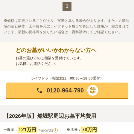
口コミ評価
す。
この霊園はまだ誰からも評価されていません。
1
価格は変更されることがあり、実際と異なる場合があります。また、近隣地
域の墓石制作・工事費を元にライフドット独自で算出した価格が一部含まれて
います。最新の価格等を知りたい場合は、資料請求にてご確認ください。
どのお墓がいいかわからない方へ
お墓の選び方のご相談を受付けています。
お気軽にお電話ください。
ライフドット相談窓口（
09:30～18:00
受付）
通話
0120-964-790
無料
【2026年版】船堀駅周辺お墓平均費用
121万円
70万円
一般墓：
樹木葬：
※墓石代別
?