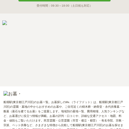
受付時間：
09:30～18:00
（土日祝も対応）
船堀駅(東京都江戸川区)のお墓一覧。お墓探しのlife.（ライフドット）は、船堀駅(東京都江戸
川区)の霊園・墓地の中からおすすめのお墓や、ご自宅近くの樹木葬・納骨堂・永代供養墓・一
般墓（墓石を建てるお墓）をご提案します。地域別の墓地一覧、費用相場、人気ランキングな
ど、お墓選びに役立つ情報が満載。お墓の評判・口コミや、詳細な交通アクセス・地図、料
金・値段もご覧いただけます。民営霊園・公営霊園（市営・都立・都営）・有名寺院、宗教・
宗派、ペット供養など、さまざまな特徴から比較して船堀駅(東京都江戸川区)のお墓を探せま