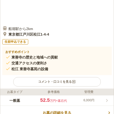
船堀駅から2km
東京都江戸川区松江1-4-4
生前申込できる
おすすめポイント
東善寺の歴史と地域への貢献
交通アクセスの便利さ
松江 東善寺墓苑の設備
コメント・口コミを見る
お墓タイプ
参考価格
管理費
ライフドット編集部のコメント
東善寺は450年の歴史を持ち、地域社会に積極的に貢献する真言
52.5
一般墓
6,000円
万円
+墓石代
宗豊山派のお寺です。毎年7月上旬には地元商店街と共催で「朝
顔市」を開催し、多くの訪問者で賑わいます。交通アクセスも良
お墓の詳細を見る
好で、新小岩駅や船堀駅からのバス利用で最寄りバス停から徒歩
コメントの続きを読む