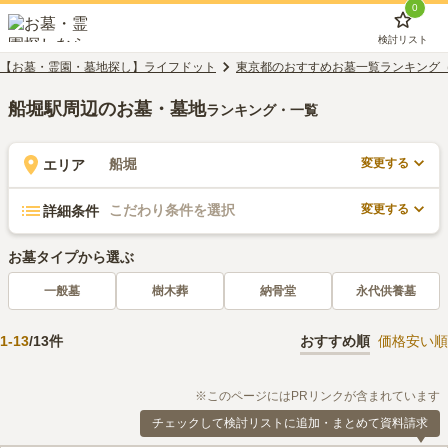
0
検討リスト
【お墓・霊園・墓地探し】ライフドット
東京都のおすすめお墓一覧ランキング
船堀駅周辺のお墓・墓地
ランキング・一覧
変更する
船堀
エリア
変更する
こだわり条件を選択
詳細条件
お墓タイプから選ぶ
一般墓
樹木葬
納骨堂
永代供養墓
1
-
13
/
13
件
おすすめ順
価格安い順
※このページにはPRリンクが含まれています
チェックして検討リストに追加・まとめて資料請求