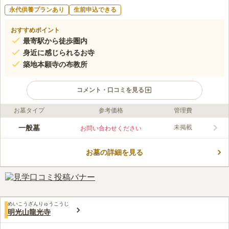
永代供養プランあり
生前申込できる
おすすめポイント
最寄駅から徒歩圏内
身近に感じられるお寺
築地本願寺の布教所
コメント・口コミを見る
お墓タイプ
参考価格
管理費
ライフドット編集部のコメント
閑静な住宅街の中にあり、身近な存在に感じられるお寺です。外
一般墓
未掲載
お問い合わせください
観は普通の住宅ですが、築地本願寺の布教所として活動していま
す。困ったときは気軽に相談がしやすい環境になっています。
お墓の詳細を見る
毎月9日には写経と法話会が行われています。また、お参りの人
コメントの続きを読む
数が多い法要の場合には、築地本願寺で執り行うことも可能とな
っています。
口コミ評価
この霊園はまだ誰からも評価されていません。
めいこうざんりゅうこうじ
明光山龍光寺