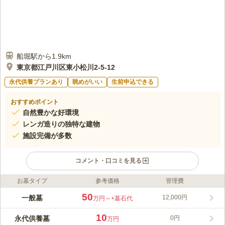
船堀駅から1.9km
東京都江戸川区東小松川2-5-12
永代供養プランあり
眺めがいい
生前申込できる
おすすめポイント
自然豊かな好環境
レンガ造りの独特な建物
施設完備が多数
コメント・口コミを見る
お墓タイプ
参考価格
管理費
ライフドット編集部のコメント
車でお越しいただく場合にも、首都高速からもアクセス至便な自
50
一般墓
12,000円
万円～
+墓石代
然豊かで緑溢れる好環境にあり、外観がレンガ造りの素敵なお寺
は、過去の宗旨・宗派が不問の浄土宗寺院です。 ご要望があれ
10
永代供養墓
0円
万円
ば葬儀も行うことが出来る法要施設を完備しているほか、多目的
コメントの続きを読む