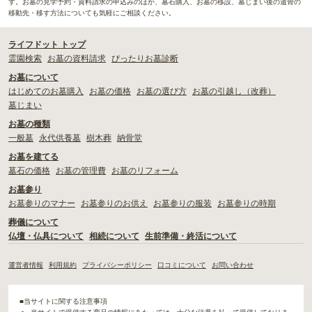
す。お墓の見学予約・資料請求の申込みのほか、墓石購入、お墓の移設、墓じまい後の遺骨の
移動先・移す方法についても気軽にご相談ください。
ライフドット トップ
霊園検索
お墓の資料請求
ぴったりお墓診断
お墓について
はじめてのお墓購入
お墓の価格
お墓の選び方
お墓の引越し（改葬）
墓じまい
お墓の種類
一般墓
永代供養墓
樹木葬
納骨堂
お墓を建てる
墓石の価格
お墓の管理費
お墓のリフォーム
お墓参り
お墓参りのマナー
お墓参りのお供え
お墓参りの服装
お墓参りの時期
葬儀について
仏壇・仏具について
相続について
生前準備・終活について
運営者情報
利用規約
プライバシーポリシー
口コミについて
お問い合わせ
■当サイトに関する注意事項