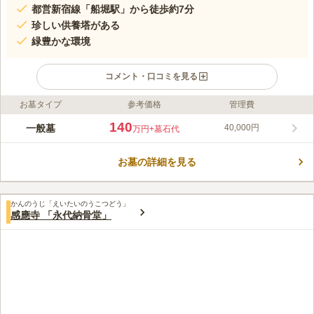
都営新宿線「船堀駅」から徒歩約7分
珍しい供養塔がある
緑豊かな環境
コメント・口コミを見る
お墓タイプ
参考価格
管理費
ライフドット編集部のコメント
都営新宿線「船堀駅」からは歩いて7分、都営バス「陣屋橋バス
140
一般墓
40,000円
万円
+墓石代
停」からは徒歩3分とアクセス良好です。 境内にはある江戸川区
登録有形民俗文化財となっている大岡勇喜頌徳碑と並んで青面金
お墓の詳細を見る
剛像庚申塔は1654年に造立された歴史あるものです。 また保育
コメントの続きを読む
園が併設されており、子供たちのにぎやかな声が響く地域に親し
まれている寺院です。
口コミ評価
かんのうじ「えいたいのうこつどう」
この霊園はまだ誰からも評価されていません。
感應寺 「永代納骨堂」