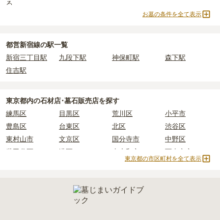
る
め、事前の確認が重要です。
・
納骨式の費用
：お墓に遺骨を納める儀式のための費用。僧侶に渡
お墓の条件を全て表示
契約条件の詳細は、各霊園のページをご確認いただくか、資料請求
浄土宗
樹木葬
納骨堂
永代供養墓
すお布施、会食などの費用がかかります。
よりお問い合わせください。
・
年間管理費
：お墓の管理費。契約後、毎年発生するケースがあり
寺院墓地
1人用区画あり
2人用区画あり
3人用区画あり
ます。
都営新宿線の駅一覧
新宿三丁目駅
九段下駅
神保町駅
森下駅
正確な費用は、区画や石材の選び方によって大きく変わるため、見
住吉駅
積もりを取るまで確定しません。
現地見学では、担当者に「提示金額以外にかかる費用はないか」を
必ず確認することをおすすめします。
東京都
内の石材店･墓石販売店を探す
現地への見学が難しい場合は、資料請求でも各霊園の詳しい料金案
練馬区
目黒区
荒川区
小平市
内を取り寄せることができます。
豊島区
台東区
北区
渋谷区
東村山市
文京区
国分寺市
中野区
世田谷区
港区
東大和市
西東京市
東京都の市区町村を全て表示
立川市
奥多摩町
瑞穂町
江東区
小金井市
日の出町
品川区
三鷹市
狛江市
町田市
府中市
江戸川区
羽村市
昭島市
あきる野市
青梅市
日野市
八王子市
大田区
中央区