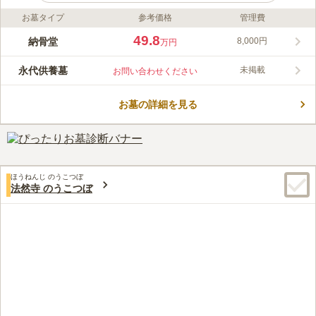
お墓タイプ
参考価格
管理費
ライフドット編集部のコメント
泉福寺のうこつぼは、東京都の泉福寺にある永代供養墓です。深
49.8
納骨堂
8,000円
万円
い歴史を持っており、江戸川区指定有形文化財の板碑などが保管
されています。寺院内は四季折々の草花で囲まれており、とても
永代供養墓
未掲載
お問い合わせください
美しい光景がひろがっています。供養形態はのうこつぼでの永代
コメントの続きを読む
供養です。 のうこつぼは従来のお墓と近い形で利用できるマン
ション型のお墓となっています。
お墓の詳細を見る
口コミ評価
この霊園はまだ誰からも評価されていません。
ほうねんじ のうこつぼ
法然寺 のうこつぼ