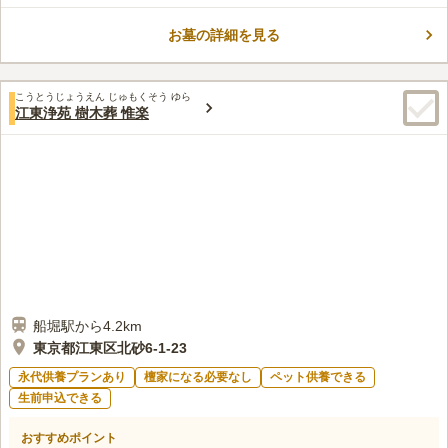
ホールや永代供養施設、合祀墓もあり、 幅広くご利用いただく
ことが可能です。
お墓の詳細を見る
口コミ評価
この霊園はまだ誰からも評価されていません。
こうとうじょうえん じゅもくそう ゆら
江東浄苑 樹木葬 惟楽
船堀駅から4.2km
東京都江東区北砂6-1-23
永代供養プランあり
檀家になる必要なし
ペット供養できる
生前申込できる
おすすめポイント