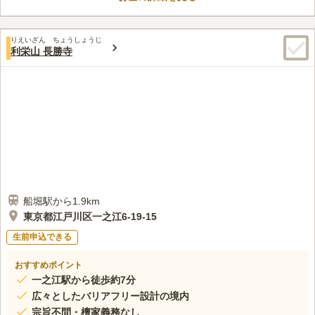
約2分、船堀街道沿いに位置するためお車での訪問も便利です。
松江 東善寺墓苑は令和2年に新本堂・客殿が完成し、バリアフリ
口コミ評価
ー対応でどなたでも安心して利用できます。
りえいざん ちょうしょうじ
この霊園はまだ誰からも評価されていません。
利栄山 長勝寺
船堀駅から1.9km
東京都江戸川区一之江6-19-15
生前申込できる
おすすめポイント
一之江駅から徒歩約7分
広々としたバリアフリー設計の境内
宗旨不問・檀家義務なし