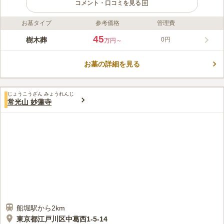
コメント・口コミを見る
お墓タイプ
参考価格
管理費
ライフドット編集部のコメント
江東慈恩の庭は、東京都江東区の上妙寺境内にある緑豊かで心落
45
樹木葬
0円
万円～
ち着く樹木葬墓地です。約400年の歴史を持つ由緒ある上妙寺が
管理・運営を行っているので安心して利用することができます。
お墓の詳細を見る
専用の骨壺にて家族ごとの個別埋葬となり、契約期間中は散骨や
コメントの続きを読む
合祀は行われません。埋葬後の移動も可能です。共有の花立、線
香皿、水場も自由に使用できます。
口コミ評価
じょうこうざん みょうれんじ
この霊園はまだ誰からも評価されていません。
常光山 妙蓮寺
船堀駅から2km
東京都江戸川区中葛西1-5-14