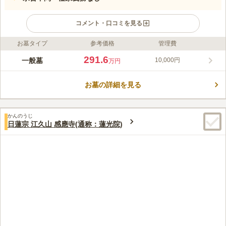
コメント・口コミを見る
お墓タイプ
参考価格
管理費
ライフドット編集部のコメント
一之江駅から徒歩約7分とアクセスが良好な都内の寺院墓地で
291.6
一般墓
10,000円
万円
す。電車やバスでの移動が便利な立地に加え、広い駐車場も完備
されているため、車での訪問も安心です。境内は広々としてお
お墓の詳細を見る
り、バリアフリー設計が施されています。参道は御影石で整備さ
コメントの続きを読む
れ、快適にお参りができる環境が整っています。
口コミ評価
かんのうじ
この霊園はまだ誰からも評価されていません。
日蓮宗 江久山 感應寺(通称：蓮光院)