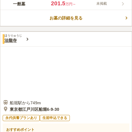
明光山龍光寺は、区の登録無形文化財である『葛西大師まいり』
201.5
一般墓
未掲載
万円～
の巡礼先霊場の1つになっています。 「西葛西駅」から徒歩16分
と天気のいい日は歩いて行くこともできますが、駅からバスも出
お墓の詳細を見る
ているので、天気の悪い日はバスの利用もおススメです。 全面
コメントの続きを読む
バリアフリーとなっているので車椅子やお年寄りの方も安心で
す。 駐車場も完備しておりお車でのお参りも安心です。
口コミ評価
ほうりゅうじ
この霊園はまだ誰からも評価されていません。
法龍寺
船堀駅から749m
東京都江戸川区船堀6-9-30
永代供養プランあり
生前申込できる
おすすめポイント