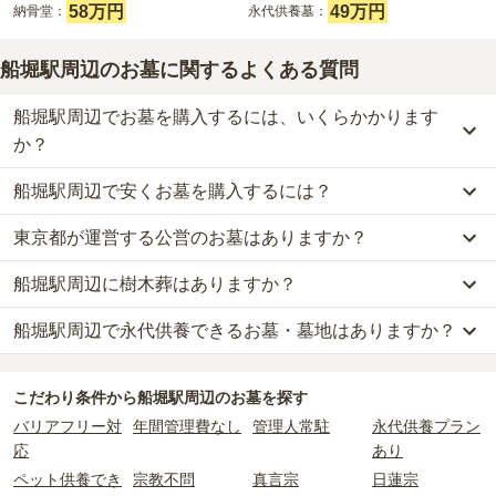
58万円
49万円
納骨堂：
永代供養墓：
船堀駅周辺のお墓に関するよくある質問
船堀駅周辺でお墓を購入するには、いくらかかります
か？
船堀駅周辺で安くお墓を購入するには？
船堀駅周辺
での購入費用の目安は、
一般墓が約288万円、樹木葬が
約70万円、納骨堂が約58万円、永代供養墓が約49万円
です。
東京都が運営する公営のお墓はありますか？
船堀駅周辺
で一番安価な
お墓
は、
寿光院墓苑
の
永代供養墓
で、
10万
一般墓を建てる場合は、「永代使用料（土地代）」と「墓石代」の
円
からお求めいただけます。
2つが主な費用となります。
船堀駅周辺に樹木葬はありますか？
船堀駅周辺
には、公営の霊園の掲載がありません。
一般的に最も費用を抑えられるのは、他の方のご遺骨と一緒に埋葬
船堀駅周辺
の一般墓の永代使用料の平均は
121万円
で、墓石代は
東
一方で、
東京都
内には、県または市区町村が運営する公営の霊園が
する
「合祀墓（ごうしぼ）」
と呼ばれるタイプです。個別のお墓に
京都の平均
166.9万円
です。いずれも区画の広さや墓石の大きさ・
船堀駅周辺で永代供養できるお墓・墓地はありますか？
船堀駅周辺
には、
3
件の樹木葬があります。
16
件あります。
比べて省スペースで管理の手間がかからないため、費用が安く設定
素材によって変わります。
詳しくは、
船堀駅周辺
の樹木葬の一覧
をご覧ください。
されています。
樹木葬・納骨堂・永代供養墓は、基本的に墓石代がかからず、永代
船堀駅周辺
には、永代供養できるお墓・墓地が
12
件あります。
公営霊園は民営の霊園と異なり、契約にあたって応募資格が設けら
価格の目安は、1名あたり5万円〜30万円程度です。
使用料のみかかります。
こだわり条件から
船堀駅周辺
のお墓を探す
詳しくは、
船堀駅周辺
の永代供養の一覧
をご覧ください。
れているケースがほとんどです。
バリアフリー対
年間管理費なし
管理人常駐
永代供養プラン
主な条件として、遺骨がすでにある、該当の市区町村に一定年数以
船堀駅周辺
で安価なお墓を探したい場合は、
価格の安い順
で並び替
なお、お墓によっては以下の費用が別途かかる場合があります。
応
あり
上住んでいるなどが挙げられます。
えてお墓を探すのがおすすめです。
・
開眼法要の費用
：お墓を新しく建てた際に行う儀式のための費
ペット供養でき
宗教不問
真言宗
日蓮宗
条件を満たさない場合は、申し込み自体ができないことも多いた
用。僧侶に渡すお布施がかかります。