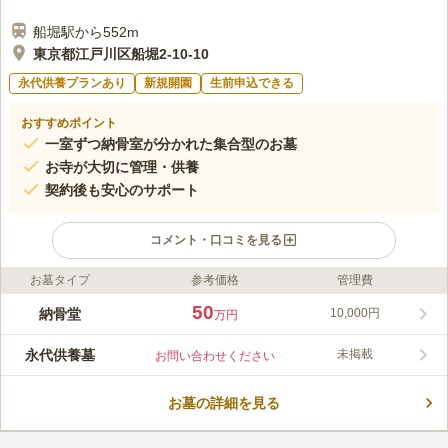
船堀駅から552m
東京都江戸川区船堀2-10-10
永代供養プランあり
新規開園
生前申込できる
おすすめポイント
一室ずつ納骨室が分かれた集合型のお墓
お寺が大切に管理・供養
契約後も安心のサポート
コメント・口コミを見る
お墓タイプ
参考価格
管理費
ライフドット編集部のコメント
笠つき庚申塔、青面金剛像庚申塔など多くの文化財を有する、元
50
納骨堂
10,000円
万円
和2年（1616年）から続く、由緒ある法然寺の境内にある「のう
こつぼ」です。のうこつぼを使用する場合は、お寺の檀家になる
永代供養墓
未掲載
お問い合わせください
必要があります。また、のうこつぼは全部で26区画あり、コンパ
コメントの続きを読む
クトで機能的な造りになっています。最寄り駅から徒歩圏内、近
くのバス停からも徒歩数分の距離にあります。さらに駐車場も備
お墓の詳細を見る
口コミ評価
えられているため、車での移動も便利です。
この霊園はまだ誰からも評価されていません。