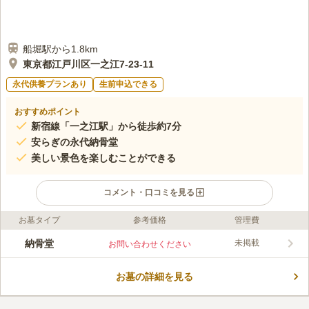
船堀駅から1.8km
東京都江戸川区一之江7-23-11
永代供養プランあり
生前申込できる
おすすめポイント
新宿線「一之江駅」から徒歩約7分
安らぎの永代納骨堂
美しい景色を楽しむことができる
コメント・口コミを見る
お墓タイプ
参考価格
管理費
ライフドット編集部のコメント
江戸川区一之江に位置する感應寺は、東京下町の雰囲気があり、
納骨堂
未掲載
お問い合わせください
風情ある寺院です。区内最古の名鐘や文化財もあるこの寺院は、
平成20年に再建され、広々とした空間や美しい庭園に居心地の良
お墓の詳細を見る
さを感じます。 駅からは徒歩7分。 駐車場も20台くらい停めら
コメントの続きを読む
れるので、駅から近いのに車も置けるのは、便利だと思います。
陽当たりは抜群です。 霊園全体も綺麗でとてもよい雰囲気で