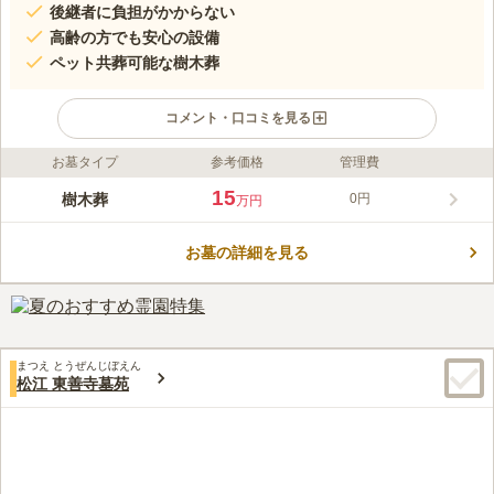
後継者に負担がかからない
高齢の方でも安心の設備
ペット共葬可能な樹木葬
コメント・口コミを見る
お墓タイプ
参考価格
管理費
ライフドット編集部のコメント
江東浄苑 樹木葬 惟楽は、江東区初のペットと眠れる樹木葬墓地
15
樹木葬
0円
万円
です。大正14年に創建された蓮光寺敷地内にありますが、檀家に
なる必要はなく、どなたでも利用することができます。樹木葬区
お墓の詳細を見る
画はお子さんからご高齢の方まで、どなたでもお参りしやすい高
コメントの続きを読む
さに造られており、参道は雨水などがたまらずすべりにくい、イ
ンターロッキング仕様です。区画によりデザインが異なり、納骨
口コミ評価
方法や使用期限、埋葬人数も異なりますので、自分に合ったプラ
4.5
みんなの評価
口コミ
1
件
ンを選ぶことができます。
私は近所に住んでいるので評価は難しいですが近隣に砂町銀座商
50代
男性
まつえ とうぜんじぼえん
店街や緑道公園があります。少し歩けばコンビニもあります。
松江 東善寺墓苑
口コミの続きを読む