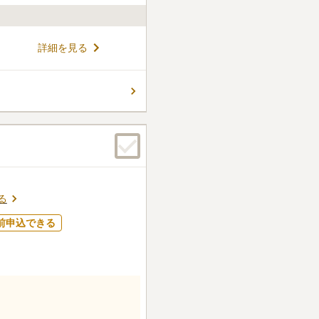
の近隣駅からも有料バスを使っ
詳細を見る
です。荒川区の住宅街にあり
なっています。整理された墓
とが出来、緑との調和が目に
コメントの続きを読む
車でのアクセスも良好です。
る
前申込できる