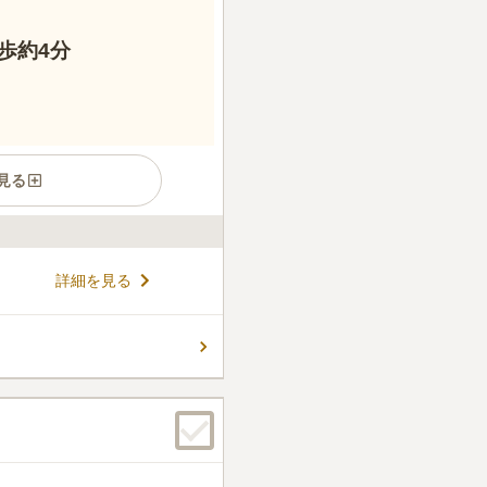
歩約4分
見る
されている最寄りの「北千住
詳細を見る
る、鎌倉時代にに開山された、
山門は格式高い赤門となってお
時代には将軍たちが宿所とし
コメントの続きを読む
。 外からは赤いレンガの塀が
抜群で厳かな雰囲気の境内
です。
件
す。お寺に頼んでおけばお花
ます。
口コミの続きを読む