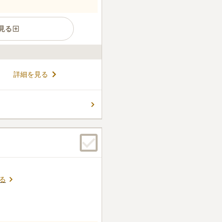
見る
徒歩約1分！東京メトロ千代田
詳細を見る
歩約5分と、とても利便性の良
安心の永代供養、生前でのお申
しており、まさに理想のお墓
コメントの続きを読む
 「町屋オリーブ樹木墓苑 ～
のは、慶長3年（1598年）に
宗のお寺ですが、樹木葬は宗
ん。
用することができます。
る