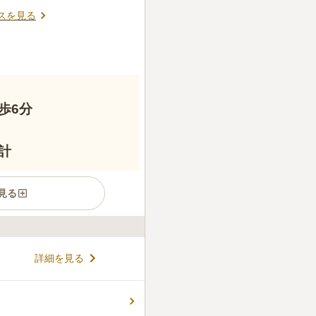
スを見る
歩6分
計
見る
の細かい霊園で、法要を椅子
詳細を見る
も完備されていたりと、小さ
たでも利用いやすい施設にな
如来」と呼ばれ、病人が笹の
コメントの続きを読む
すると霊験があるといわれる