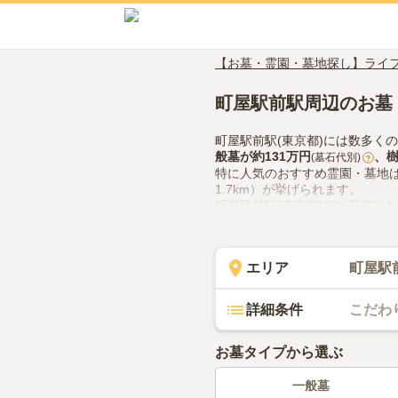
【お墓・霊園・墓地探し】ライ
町屋駅前駅周辺のお墓
町屋駅前駅(東京都)には数多く
般墓
が約
131万円
、
(墓石代別)
?
特に人気のおすすめ霊園・墓地
1.7km）が挙げられます。
町屋駅前駅(東京都)でお墓探し
での供花やお線香の入手方法な
エリア
町屋駅
詳細条件
こだわ
お墓タイプから選ぶ
一般墓