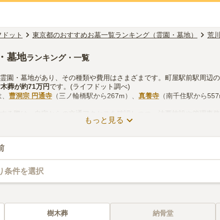
フドット
東京都のおすすめお墓一覧ランキング（霊園・墓地）
荒
・墓地
ランキング・一覧
の霊園・墓地があり、その種類や費用はさまざまです。町屋駅前駅周辺
樹木葬
が約
71万円
です。(ライフドット調べ)
は、
曹洞宗 円通寺
（三ノ輪橋駅から267m）、
真養寺
（南千住駅から55
をする際は、自宅からの交通アクセスを確認しつつ、法要施設や管理事
もっと見る
どを考慮して選ぶとよいでしょう。資料請求や見学予約が無料でできま
前
り条件を選択
樹木葬
納骨堂