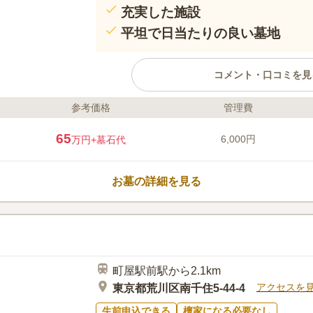
充実した施設
平坦で日当たりの良い墓地
コメント・口コミを見
参考価格
管理費
ライフドット編集部のコメント
慶長3年（1598年）の創建と伝えられ
65
6,000円
万円
+墓石代
本尊である朝日薬師如来の霊験が語り
つわるご利益などが伝えられています
り、日当たりもよく明るい雰囲気です
お墓の詳細を見る
永代供養塔と合祀塔が別にあります。
口コミ評価
この霊園はまだ誰からも評価されていません。
町屋駅前駅から2.1km
アクセスを
東京都荒川区南千住5-44-4
生前申込できる
檀家になる必要なし