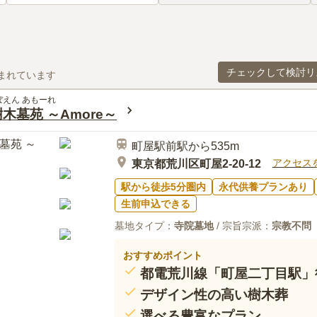
チェックして検討リ
まれています
ぼえん あもーれ
木墓苑 ～Amore～
町屋駅前駅から535m
アクセス
東京都荒川区町屋2-20-12
駅から徒歩5分圏内
永代供養プランあり
生前申込できる
墓地タイプ：
寺院墓地
/ 宗旨宗派：
宗教不問
おすすめポイント
都電荒川線「町屋二丁目駅」徒
デザイン性の高い樹木葬
選べる豊富なプラン