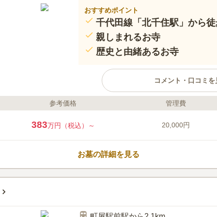
おすすめポイント
千代田線「北千住駅」から徒
親しまれるお寺
歴史と由緒あるお寺
コメント・口コミを
参考価格
管理費
ライフドット編集部のコメント
乗換駅として毎日多くの方に利用
383
20,000円
万円（税込）～
駅」から徒歩5分ほどの位置にあ
千住でもっとも古い寺院です。 
り、「赤門寺」とも呼ばれ、江戸
お墓の詳細を見る
て利用していたといわれています
目を引く「勝専寺」は、日当たり
口コミ評価
は、歴史と由緒あるお寺ならでは
3.8
みんなの評価
口コミ
2
駅前なので、店はたくさんありま
50代
女性
もお供物も予め用意してもらうことができ
町屋駅前駅から2.1km