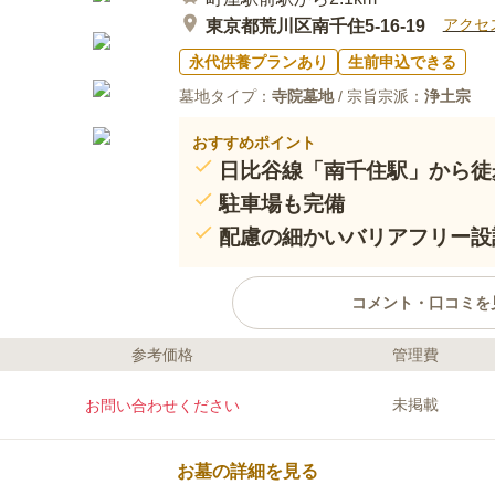
アクセ
東京都荒川区南千住5-16-19
永代供養プランあり
生前申込できる
墓地タイプ：
寺院墓地
/ 宗旨宗派：
浄土宗
おすすめポイント
日比谷線「南千住駅」から徒
駐車場も完備
配慮の細かいバリアフリー設
コメント・口コミを
参考価格
管理費
ライフドット編集部のコメント
バリアフリーの行き届いた、配慮
未掲載
お問い合わせください
に座って行えたり、エレベーター
なお子様からお年寄りまで、どな
っています。本尊は「笹の団子の
お墓の詳細を見る
枝にさした白団子を供えて祈願を