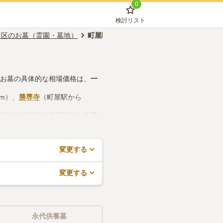
0
検討リスト
川区のお墓（霊園・墓地）
町屋駅前駅のお墓（霊園・墓地）
のお墓の具体的な相場価格は、
一
7m）、
勝専寺
（町屋駅から
務所などの設備や管理体制、近隣
すので、活用してみてください。
変更する
変更する
永代供養墓