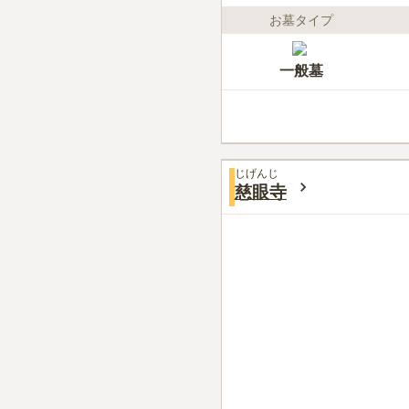
お墓タイプ
一般墓
じげんじ
慈眼寺