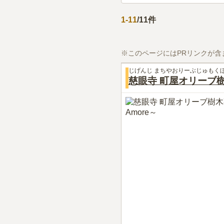
1
-
11
/
11
件
※このページにはPRリンクが含
じげんじ まちやおりーぶじゅもく
慈眼寺 町屋オリーブ樹