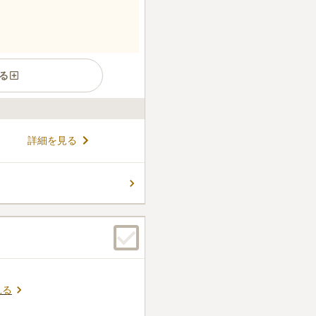
る
ている歴史ある寺院です。 ご
詳細を見る
継がれ、眼病や産婦さんにま
。 境内は隅々まで清潔感があ
。 慈眼寺には一般墓のほか、
コメントの続きを読む
見る