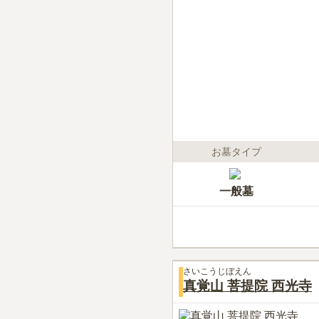
お墓タイプ
一般墓
さいこうじぼえん
真覚山 菩提院 西光寺