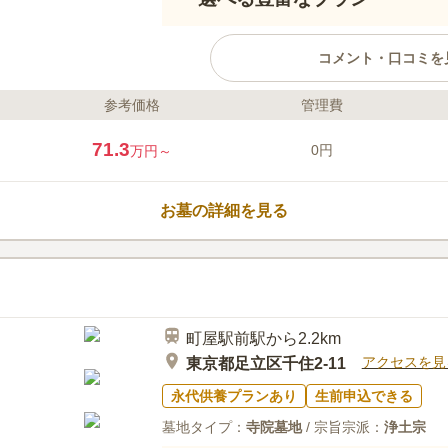
コメント・口コミを
参考価格
管理費
ライフドット編集部のコメント
都電荒川線「町屋二丁目駅」から
71.3
0円
万円～
線・京成本線「町屋駅」からも徒
い場所にある樹木葬です。 将来
込み可能で、法要施設も多変充実
お墓の詳細を見る
にふさわしい条件が整っています！
Amore～」を管理・運営している
口コミ評価
開創された「慈眼寺」です。真言
この霊園はまだ誰からも評価されていませ
教や宗派を限定せずどなたでも利
町屋駅前駅から2.2km
アクセスを見
東京都足立区千住2-11
永代供養プランあり
生前申込できる
墓地タイプ：
寺院墓地
/ 宗旨宗派：
浄土宗