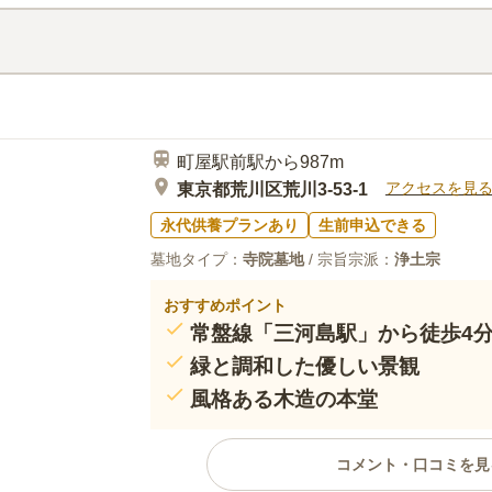
如来です。境内には大きなイチョ
口コミ評価
3.0
みんなの評価
口コミ
1
供花などは自宅で栽培している草
60代
男性
も自宅からの持ち込みで対処しています。
お店を検討する予定です。
町屋駅前駅から987m
アクセスを見
東京都荒川区荒川3-53-1
永代供養プランあり
生前申込できる
墓地タイプ：
寺院墓地
/ 宗旨宗派：
浄土宗
おすすめポイント
常盤線「三河島駅」から徒歩4
緑と調和した優しい景観
風格ある木造の本堂
コメント・口コミを見