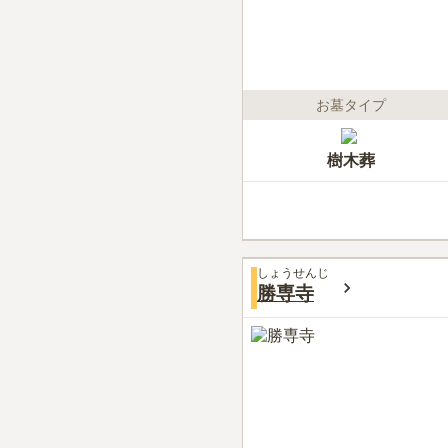
お墓タイプ
樹木葬
しょうせんじ
勝専寺