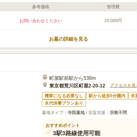
参考価格
管理費
ライフドット編集部のコメント
常盤線「三河島駅」から徒歩4分、他
20,000円
お問い合わせください
てアクセスしやすい好立地に佇む寺院
ながら、静かで安らぎを感じる空間と
域は足元の心配なくスムーズに歩くこ
お墓の詳細を見る
も優しいです。駐車場があるため、お
口コミ評価
この霊園はまだ誰からも評価されていません。
町屋駅前駅から538m
アクセスを見
東京都荒川区町屋2-20-12
檀家になる必要なし
駅から徒歩5分圏内
生
永代供養プランあり
墓地タイプ：
寺院墓地
/ 宗旨宗派：
宗教不問
おすすめポイント
3駅3路線使用可能