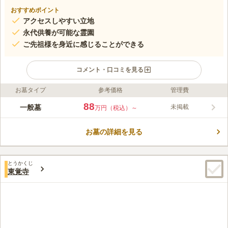
おすすめポイント
アクセスしやすい立地
永代供養が可能な霊園
ご先祖様を身近に感じることができる
コメント・口コミを見る
お墓タイプ
参考価格
管理費
ライフドット編集部のコメント
東京都葛飾区の慈眼院は、電車を降りた後、歩いてお墓参りに向
88
一般墓
未掲載
万円（税込）～
かうことができる便利な立地にあります。 バスの利用も可能と
なっており、また駐車場を完備しているため車でお墓参りをした
お墓の詳細を見る
い方にもピッタリです。 敷地も広すぎず、駅から近いので、体
コメントの続きを読む
力に心配があるご高齢の方や小さなお子様でも、体に負担がかか
りすぎることがありません。
口コミ評価
とうかくじ
この霊園はまだ誰からも評価されていません。
東覚寺