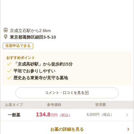
京成立石駅から2.6km
東京都葛飾区細田3-5-10
生前申込できる
おすすめポイント
「京成高砂駅」から徒歩約15分
平坦でお参りしやすい
歴史ある東覚寺が見守る墓地
コメント・口コミを見る
お墓タイプ
参考価格
管理費
ライフドット編集部のコメント
東覚寺は、東京都葛飾区にある日当たり良好な寺院墓地です。お
134.8
一般墓
6,000円（税込）
万円（税込）
墓のタイプは昔ながらの一般墓です。合祀されず、先祖代々のお
墓を引き継ぐことで、先祖の供養を自分たちで手厚く行うことが
お墓の詳細を見る
できます。駐車場が隣接しているため、自家用車を利用してのお
コメントの続きを読む