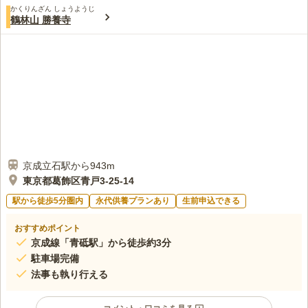
口コミ評価
かくりんざん しょうようじ
この霊園はまだ誰からも評価されていません。
鶴林山 勝養寺
京成立石駅から943m
東京都葛飾区青戸3-25-14
駅から徒歩5分圏内
永代供養プランあり
生前申込できる
おすすめポイント
京成線「青砥駅」から徒歩約3分
駐車場完備
法事も執り行える