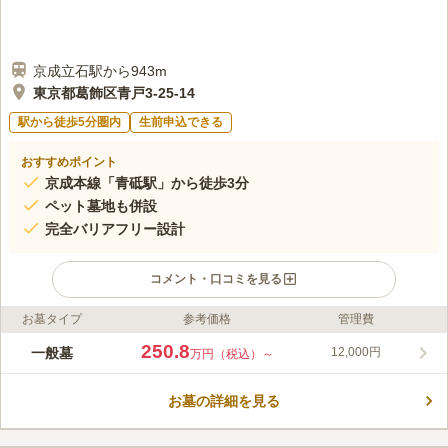
京成立石駅から943m
東京都葛飾区青戸3-25-14
駅から徒歩5分圏内
生前申込できる
おすすめポイント
京成本線「青砥駅」から徒歩3分
ペット墓地も併設
完全バリアフリー設計
コメント・口コミを見る
お墓タイプ
参考価格
管理費
ライフドット編集部のコメント
葛飾区随一の駅近の墓苑で、様々なニーズに応えられるよう配慮
250.8
一般墓
12,000円
万円（税込）～
されています。宗旨宗派は一切不問のため、ご家族で信仰がある
方など、どなたでもお申込みが出来ます。また、ペット墓地も併
お墓の詳細を見る
設されており、最愛のペットの供養も安心してお任せすることが
コメントの続きを読む
出来ます。お子様やご年配の方も歩きやすいバリアフリー設計に
なっており、安心です。