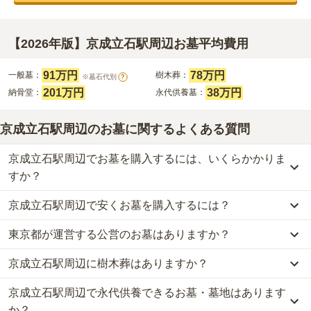
【2026年版】京成立石駅周辺お墓平均費用
91万円
78万円
一般墓：
樹木葬：
※墓石代別
?
201万円
38万円
納骨堂：
永代供養墓：
京成立石駅周辺のお墓に関するよくある質問
京成立石駅周辺でお墓を購入するには、いくらかかりま
すか？
京成立石駅周辺で安くお墓を購入するには？
京成立石駅周辺
での購入費用の目安は、
一般墓が約258万円、樹木
葬が約78万円、納骨堂が約201万円、永代供養墓が約38万円
です。
東京都が運営する公営のお墓はありますか？
京成立石駅周辺
で一番安価な
お墓
は、
鶴林山 勝養寺
の
永代供養墓
一般墓を建てる場合は、「永代使用料（土地代）」と「墓石代」の
で、
10万円
からお求めいただけます。
2つが主な費用となります。
京成立石駅周辺に樹木葬はありますか？
京成立石駅周辺
には、公営の霊園の掲載がありません。
一般的に最も費用を抑えられるのは、他の方のご遺骨と一緒に埋葬
京成立石駅周辺
の一般墓の永代使用料の平均は
91万円
で、墓石代は
一方で、
東京都
内には、県または市区町村が運営する公営の霊園が
する
「合祀墓（ごうしぼ）」
と呼ばれるタイプです。個別のお墓に
東京都の平均
166.9万円
です。いずれも区画の広さや墓石の大き
京成立石駅周辺で永代供養できるお墓・墓地はあります
京成立石駅周辺
には、
3
件の樹木葬があります。
16
件あります。
比べて省スペースで管理の手間がかからないため、費用が安く設定
さ・素材によって変わります。
詳しくは、
京成立石駅周辺
の樹木葬の一覧
をご覧ください。
か？