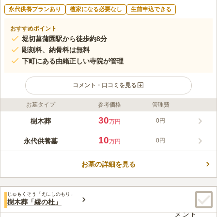
永代供養プランあり
檀家になる必要なし
生前申込できる
おすすめポイント
堀切菖蒲園駅から徒歩約8分
彫刻料、納骨料は無料
下町にある由緒正しい寺院が管理
コメント・口コミを見る
お墓タイプ
参考価格
管理費
ライフドット編集部のコメント
大変ご好評いただき、早期完売した「久遠」の第2区画が完成い
30
樹木葬
0円
万円
たしました。 妙源寺の境内墓地の中にある樹木葬区画です。京
成「堀切菖蒲園」駅から徒歩圏内にあり、JR「新小岩」駅や東
10
永代供養墓
0円
万円
京メトロ千代田線JR「綾瀬」駅からバスでもお越しいただける
コメントの続きを読む
交通至便な立地です。 使用期限後は合祀されるため、承継者が
いない方も安心して利用できます。宗旨宗派問わずどなたでもお
お墓の詳細を見る
口コミ評価
申込みが出来ます。樹木葬区画に植えられた花は定期的に入れ替
この霊園はまだ誰からも評価されていません。
えられるため、いつでも美しさが保たれています。
じゅもくそう「えにしのもり」
樹木葬「縁の杜」