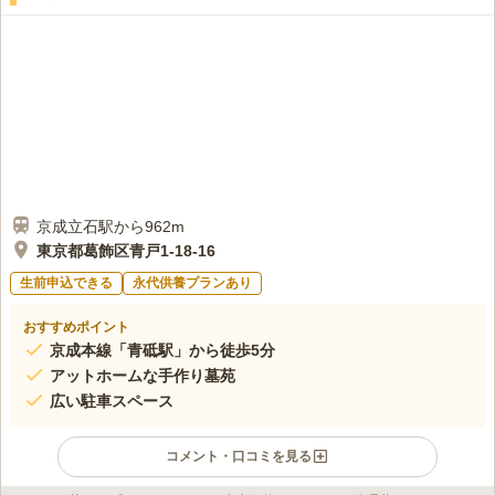
お供え物は住宅地にあるためお参り後は持ち帰らなければなりま
60代
男性
せん。また自宅より墓地までにはファミレス等が多々ありますが帰りに利
用することはありません。
口コミの続きを読む
京成立石駅から962m
東京都葛飾区青戸1-18-16
生前申込できる
永代供養プランあり
おすすめポイント
京成本線「青砥駅」から徒歩5分
アットホームな手作り墓苑
広い駐車スペース
コメント・口コミを見る