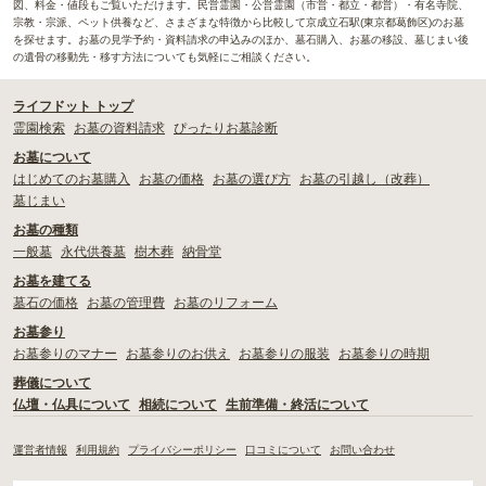
図、料金・値段もご覧いただけます。民営霊園・公営霊園（市営・都立・都営）・有名寺院、
宗教・宗派、ペット供養など、さまざまな特徴から比較して京成立石駅(東京都葛飾区)のお墓
を探せます。お墓の見学予約・資料請求の申込みのほか、墓石購入、お墓の移設、墓じまい後
の遺骨の移動先・移す方法についても気軽にご相談ください。
ライフドット トップ
霊園検索
お墓の資料請求
ぴったりお墓診断
お墓について
はじめてのお墓購入
お墓の価格
お墓の選び方
お墓の引越し（改葬）
墓じまい
お墓の種類
一般墓
永代供養墓
樹木葬
納骨堂
お墓を建てる
墓石の価格
お墓の管理費
お墓のリフォーム
お墓参り
お墓参りのマナー
お墓参りのお供え
お墓参りの服装
お墓参りの時期
葬儀について
仏壇・仏具について
相続について
生前準備・終活について
運営者情報
利用規約
プライバシーポリシー
口コミについて
お問い合わせ