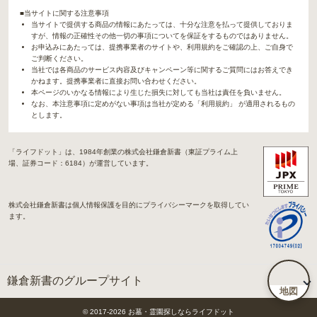
■当サイトに関する注意事項
当サイトで提供する商品の情報にあたっては、十分な注意を払って提供しておりま
すが、情報の正確性その他一切の事項についてを保証をするものではありません。
お申込みにあたっては、提携事業者のサイトや、利用規約をご確認の上、ご自身で
ご判断ください。
当社では各商品のサービス内容及びキャンペーン等に関するご質問にはお答えでき
かねます。提携事業者に直接お問い合わせください。
本ページのいかなる情報により生じた損失に対しても当社は責任を負いません。
なお、本注意事項に定めがない事項は当社が定める「利用規約」 が適用されるもの
とします。
「ライフドット」は、1984年創業の株式会社鎌倉新書（東証プライム上
場、証券コード：6184）が運営しています。
株式会社鎌倉新書は個人情報保護を目的にプライバシーマークを取得してい
ます。
鎌倉新書のグループサイト
地図
「Life.（ライフドット）」関連サイト
© 2017-
2026
お墓・霊園探しならライフドット