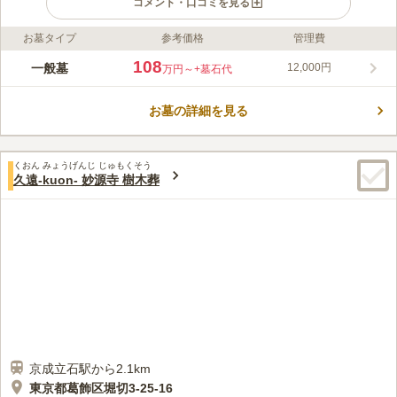
コメント・口コミを見る
お墓タイプ
参考価格
管理費
ライフドット編集部のコメント
「京成立石駅」より徒歩3分と駅からは非常に近く、浅草や東京
108
一般墓
12,000円
万円～
+墓石代
スカイツリー、柴又帝釈天など観光名所へのアクセスが便利な場
所にあります。 幼稚園が併設されているので、平日には子供た
お墓の詳細を見る
ちの声が響きわたり、地域の方々に親しまれている歴史ある寺院
コメントの続きを読む
です。 墓地は日当たりもよく、故人とゆっくりとした時間を過
ごすことができます。
口コミ評価
くおん みょうげんじ じゅもくそう
この霊園はまだ誰からも評価されていません。
久遠-kuon- 妙源寺 樹木葬
京成立石駅から2.1km
東京都葛飾区堀切3-25-16