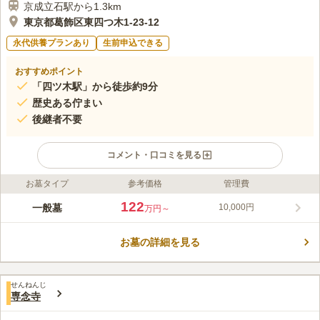
京成立石駅から1.3km
東京都葛飾区東四つ木1-23-12
永代供養プランあり
生前申込できる
おすすめポイント
「四ツ木駅」から徒歩約9分
歴史ある佇まい
後継者不要
コメント・口コミを見る
お墓タイプ
参考価格
管理費
ライフドット編集部のコメント
最寄駅からも徒歩10分と歩いて行ける距離にある数少ない真宗高
122
一般墓
10,000円
万円～
田派の寺院です。 徳川七代将軍家継の生母である月光院に縁が
あり、本堂には月光院の位牌が安置されている名刹です。 境内
お墓の詳細を見る
には菩薩像や三仏像など様々な石像が置かれています。 継承者
コメントの続きを読む
いない方でも利用していただける永代供養施設と納骨施設が隣接
しています。
口コミ評価
せんねんじ
この霊園はまだ誰からも評価されていません。
専念寺