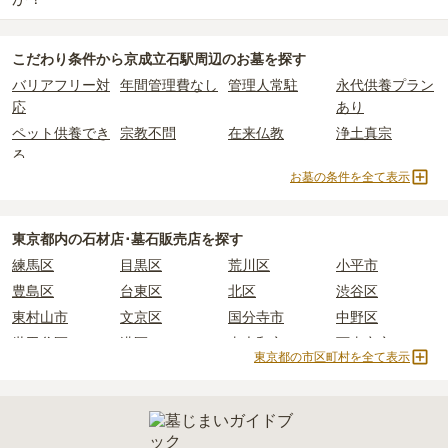
されています。
樹木葬・納骨堂・永代供養墓は、基本的に墓石代がかからず、永代
公営霊園は民営の霊園と異なり、契約にあたって応募資格が設けら
価格の目安は、1名あたり5万円〜30万円程度です。
使用料のみかかります。
京成立石駅周辺
には、永代供養できるお墓・墓地が
8
件あります。
れているケースがほとんどです。
こだわり条件から
京成立石駅周辺
のお墓を探す
詳しくは、
京成立石駅周辺
の永代供養の一覧
をご覧ください。
主な条件として、遺骨がすでにある、該当の市区町村に一定年数以
京成立石駅周辺
で安価なお墓を探したい場合は、
価格の安い順
で並
なお、お墓によっては以下の費用が別途かかる場合があります。
バリアフリー対
年間管理費なし
管理人常駐
永代供養プラン
上住んでいるなどが挙げられます。
び替えてお墓を探すのがおすすめです。
・
開眼法要の費用
：お墓を新しく建てた際に行う儀式のための費
応
あり
条件を満たさない場合は、申し込み自体ができないことも多いた
用。僧侶に渡すお布施がかかります。
め、事前の確認が重要です。
ペット供養でき
宗教不問
在来仏教
浄土真宗
・
納骨式の費用
：お墓に遺骨を納める儀式のための費用。僧侶に渡
契約条件の詳細は、各霊園のページをご確認いただくか、資料請求
る
すお布施、会食などの費用がかかります。
よりお問い合わせください。
お墓の条件を全て表示
・
年間管理費
：お墓の管理費。契約後、毎年発生するケースがあり
真言宗
日蓮宗
浄土宗
真宗高田派
ます。
樹木葬
納骨堂
永代供養墓
民営霊園
寺院墓地
1人用区画あり
2人用区画あり
3人用区画あり
東京都
内の石材店･墓石販売店を探す
正確な費用は、区画や石材の選び方によって大きく変わるため、見
練馬区
目黒区
荒川区
小平市
積もりを取るまで確定しません。
現地見学では、担当者に「提示金額以外にかかる費用はないか」を
豊島区
台東区
北区
渋谷区
必ず確認することをおすすめします。
東村山市
文京区
国分寺市
中野区
現地への見学が難しい場合は、資料請求でも各霊園の詳しい料金案
世田谷区
港区
東大和市
西東京市
内を取り寄せることができます。
東京都の市区町村を全て表示
立川市
奥多摩町
瑞穂町
江東区
小金井市
日の出町
品川区
三鷹市
狛江市
町田市
府中市
江戸川区
羽村市
昭島市
あきる野市
青梅市