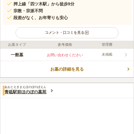
押上線「四ツ木駅」から徒歩9分
宗教・宗派不問
段差がなく、お年寄りも安心
コメント・口コミを見る
お墓タイプ
参考価格
管理費
ライフドット編集部のコメント
善福院墓地には、一般墓地と天候に左右されずにお墓参りするこ
一般墓
未掲載
お問い合わせください
とができる屋内墓地があります。一般墓地の参道は綺麗に整備さ
れ、敷地内の移動もスムーズです。
お墓の詳細を見る
コメントの続きを読む
口コミ評価
あおとえきまえほのぼのぼえん
この霊園はまだ誰からも評価されていません。
青砥駅前ほのぼの墓苑