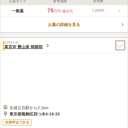
お墓タイプ
参考価格
管理費
ライフドット編集部のコメント
最寄り駅からは徒歩10分ですが、駅前にスーパー、寺院に行くま
75
一般墓
7,200円
万円
+墓石代
でに商店街を通るのでお花やお供え物を購入していくこともでき
るので、とても便利な立地です。 住職は敷地内に住んでおり、
お墓の詳細を見る
管理がきちんされているので、気持ちよくご利用いただけます。
コメントの続きを読む
菖蒲の時期には、足を伸ばして堀切菖蒲園まで行くのもおすすめ
です。
口コミ評価
じげんいん
4.6
みんなの評価
口コミ
4
件
真言宗 豊山派 慈眼院
近くにスーパーと花屋霊園の中にお供え物売り場がありそこで花
30代
男性
やろうそくを買うことが出来ます。また食事処は駅前通りにあり、予約を
します。周りは住宅街なので静かでゆっくりと出来ます。
口コミの続きを読む
京成立石駅から2.1km
東京都葛飾区四つ木4-19-33
生前申込できる