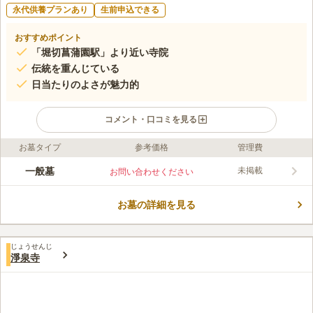
永代供養プランあり
生前申込できる
おすすめポイント
「堀切菖蒲園駅」より近い寺院
伝統を重んじている
日当たりのよさが魅力的
コメント・口コミを見る
お墓タイプ
参考価格
管理費
ライフドット編集部のコメント
1449年に創建されたと言われている極楽寺は、住宅地の中にあ
一般墓
未掲載
お問い合わせください
りますが周囲には高層ビルなどもないために、明るく太陽が降り
注ぎ明るさが感じられます。いぼとり地蔵が安置されていて、そ
お墓の詳細を見る
れに塩をふりかけてイボに塗ると治るという伝説があります。フ
コメントの続きを読む
ラットで歩きやすい地面となっているために、お年寄りや子供で
も安心しておまいりが可能です。
口コミ評価
じょうせんじ
この霊園はまだ誰からも評価されていません。
淨泉寺