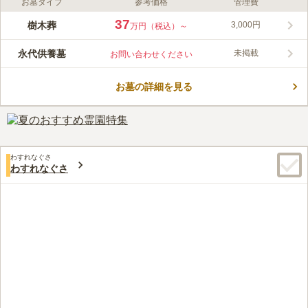
お墓タイプ
参考価格
管理費
ライフドット編集部のコメント
樹木葬「縁の杜」は、東京都葛飾区にある勝養寺の境内にありま
37
樹木葬
3,000円
万円（税込）～
す。モダンと和が融合したデザイン性のある樹木葬墓で、墓石は
インド産の高級御影石を使用しています。墓石の形状は優しい雰
永代供養墓
未掲載
お問い合わせください
囲気をイメージした円形で、家名やフルネーム、生年月日・没年
コメントの続きを読む
月日、お好みでお花のデザインを彫刻することもできます。区画
は1つずつ個別に分かれており、他の方と一緒になることはあり
お墓の詳細を見る
口コミ評価
ません。埋葬される際、遺骨はパウダー状にされ専用の骨袋に入
3.2
みんなの評価
口コミ
1
件
れられます。
駅からのアクセスが良い分、線路沿いの立地のため、騒がしさは
20代
女性
感じた。青砥駅ガード下にスーパーや花屋があり、お供え物は現地調達も
できる。飲食店が多くあるので、ランチに立ち寄ることができる。
わすれなぐさ
口コミの続きを読む
わすれなぐさ