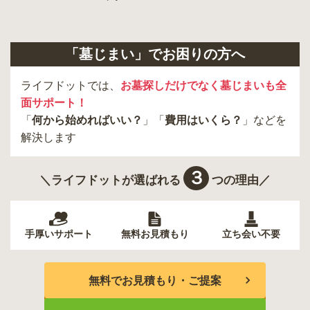
日野市
八王子市
大田区
中央区
多摩市
千代田区
調布市
足立区
「墓じまい」でお困りの方へ
東久留米市
葛飾区
墨田区
杉並区
新宿区
稲城市
板橋区
ライフドットでは、
お墓探しだけでなく墓じまいも全
面サポート！
「
何から始めればいい？
」「
費用はいくら？
」などを
解決します
３
＼ライフドットが選ばれる
つの理由／
手厚いサポート
無料お見積もり
立ち会い不要
無料でお見積もり・ご提案