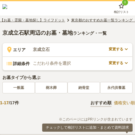
0
検討リスト
【お墓・霊園・墓地探し】ライフドット
東京都のおすすめお墓一覧ランキング
京成立石駅周辺のお墓・墓地
ランキング・一覧
変更する
京成立石
エリア
変更する
こだわり条件を選択
詳細条件
お墓タイプから選ぶ
一般墓
樹木葬
納骨堂
永代供養墓
1
-
17
/
17
件
おすすめ順
価格安い順
※このページにはPRリンクが含まれています
チェックして検討リストに追加・まとめて資料請求