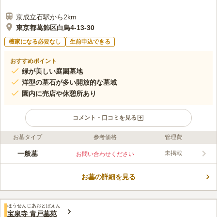
京成立石駅から2km
東京都葛飾区白鳥4-13-30
檀家になる必要なし
生前申込できる
おすすめポイント
緑が美しい庭園墓地
洋型の墓石が多い開放的な墓域
園内に売店や休憩所あり
コメント・口コミを見る
お墓タイプ
参考価格
管理費
ライフドット編集部のコメント
グリーンパーク葛飾の墓域を通った奥に位置する、都内では珍し
一般墓
未掲載
お問い合わせください
い芝生の霊園です。洋型の墓石が比較的多く、高さを抑えてつく
られているため、見晴らしが良く開放感があります。お洒落なグ
お墓の詳細を見る
リーンの敷石が使われた参道も美しいです。付近にはファミリー
コメントの続きを読む
レストランもありお食事にも困りません。 「亀有駅」から有料
バスに乗車し「亀有新道バス停」下車後、徒歩２分です。「青砥
口コミ評価
駅」からも有料バスが出ています。
ほうせんじあおとぼえん
3.8
みんなの評価
口コミ
2
件
宝泉寺 青戸墓苑