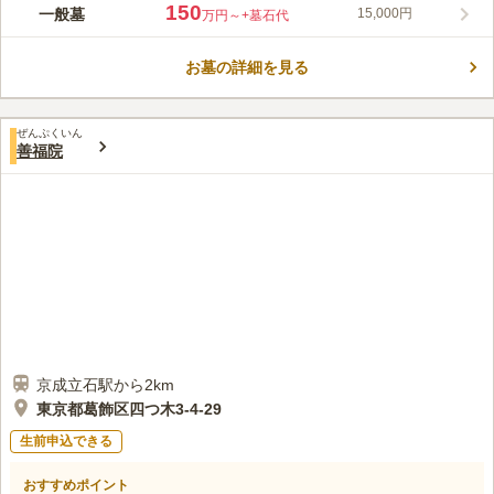
駅からは少し距離がありますが、駐車場が完備されていますの
150
一般墓
15,000円
万円～
+墓石代
で、お車でアクセスすることができます。 寺院内には、法要施
設、多目的ホール、管理棟売店がもあり、様々な催し物にご利用
お墓の詳細を見る
いただくことができ、非常に便利です。 近隣には小学校や北沼
コメントの続きを読む
交通公園と憩いの場もあり、そこで走り回る子供たちを見ている
と元気ををもらえそうです。
口コミ評価
ぜんぷくいん
この霊園はまだ誰からも評価されていません。
善福院
京成立石駅から2km
東京都葛飾区四つ木3-4-29
生前申込できる
おすすめポイント