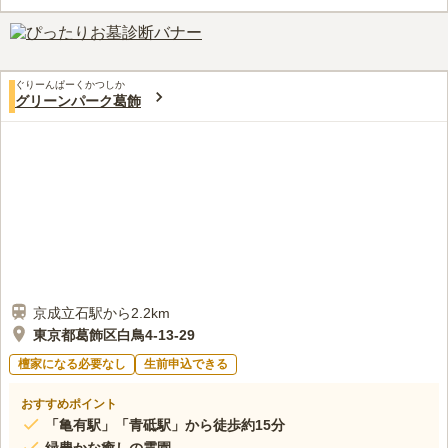
参りも便利です。すぐ近くに新中川が流れており、お参り前後に
河川敷でのお散歩を楽しめます。
口コミ評価
この霊園はまだ誰からも評価されていません。
ぐりーんぱーくかつしか
グリーンパーク葛飾
京成立石駅から2.2km
東京都葛飾区白鳥4-13-29
檀家になる必要なし
生前申込できる
おすすめポイント
「亀有駅」「青砥駅」から徒歩約15分