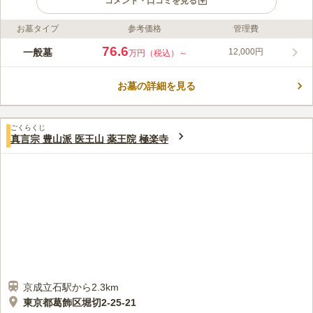
コメント・口コミを見る
お墓タイプ
参考価格
管理費
ライフドット編集部のコメント
京成線「青砥駅」から徒歩３分、京成「立石駅」からも徒歩圏、
76.6
一般墓
12,000円
万円（税込）～
またお車でお越しの場合でも環七通りからすぐで駐車場も完備さ
れているので安心です。近くには中川が流れている500年近い歴
お墓の詳細を見る
史がある寺院で、お年寄りや足の悪い方に優しい全て椅子席とな
コメントの続きを読む
っている本堂と、客殿内では、大人数でのご法事も執り行えるの
でとても便利な環境です。
口コミ評価
ごくらくじ
この霊園はまだ誰からも評価されていません。
真言宗 豊山派 医王山 薬王院 極楽寺
京成立石駅から2.3km
東京都葛飾区堀切2-25-21