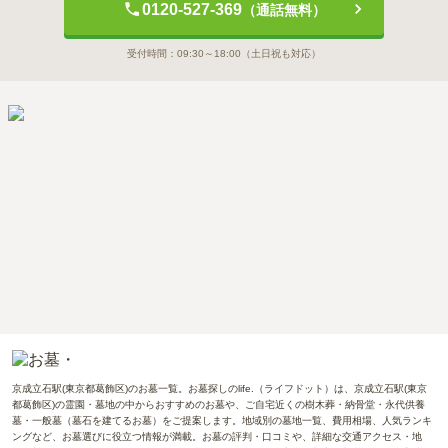
0120-527-369
（通話無料）
受付時間：
09:30～18:00
（土日祝も対応）
京成立石駅(東京都葛飾区)のお墓一覧。お墓探しのlife.（ライフドット）は、京成立石駅(東京
都葛飾区)の霊園・墓地の中からおすすめのお墓や、ご自宅近くの樹木葬・納骨堂・永代供養
墓・一般墓（墓石を建てるお墓）をご提案します。地域別の墓地一覧、費用相場、人気ランキ
ングなど、お墓選びに役立つ情報が満載。お墓の評判・口コミや、詳細な交通アクセス・地