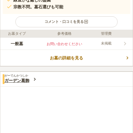
緑豊かな癒しの霊園
宗教不問。墓石選びも可能
コメント・口コミを見る
お墓タイプ
参考価格
管理費
ライフドット編集部のコメント
グリーンパーク葛飾は緑豊かな癒しの霊園づくりとなっており、
一般墓
未掲載
お問い合わせください
常磐線「亀有駅」又は京成線「青砥駅」の2駅から徒歩、または
の複数駅からバスでのアクセスが可能なのはもちろん、駐車場も
お墓の詳細を見る
完備しているので車での墓参も安心してできます。お洒落な霊園
コメントの続きを読む
内は、全区画バリアフリーなだけではなく、お参りにきた皆様の
憩いの場になっている休憩所や法要施設などの設備が充実してい
口コミ評価
ます。
がーでんかつしか
4.3
みんなの評価
口コミ
2
件
ガーデン葛飾
霊園の近くにはファミリーレストラン等が多々あり食事には困り
60代
男性
ませんが霊園のなかは花、線香を売っているくらいです。
口コミの続きを読む