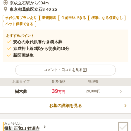
京成立石駅から994m
東京都葛飾区立石8-40-25
永代供養プランあり
新規開園
生前申込できる
檀家になる必要なし
ペット供養できる
おすすめポイント
安心の永代供養付き樹木葬
京成押上線2駅から徒歩約10分
新区画誕生
コメント・口コミを見る
お墓タイプ
参考価格
管理費
ライフドット編集部のコメント
東京都葛飾区にある南蔵院に、2022年3月樹木葬が誕生しまし
39
樹木葬
20,000円
万円
た。宗旨宗派不問で檀家制度もなく、どなたでもお気軽に申し込
めます。永代供養付きの樹木葬となっており、僧侶による安心・
お墓の詳細を見る
丁寧な供養で永代にわたって供養されるので、将来継承者がいな
コメントの続きを読む
くても安心です。 大切な家族であるペットもいっしょに眠れま
す。 開放感のある墓所で、日当たり良好、優しい木漏れ日が差
口コミ評価
し込む樹木葬となっております。
みょうげんじ
この霊園はまだ誰からも評価されていません。
掘切 正覚山 妙源寺