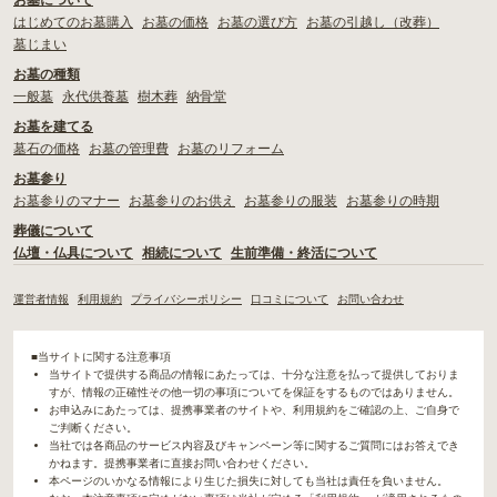
お墓について
はじめてのお墓購入
お墓の価格
お墓の選び方
お墓の引越し（改葬）
墓じまい
お墓の種類
一般墓
永代供養墓
樹木葬
納骨堂
お墓を建てる
墓石の価格
お墓の管理費
お墓のリフォーム
お墓参り
お墓参りのマナー
お墓参りのお供え
お墓参りの服装
お墓参りの時期
葬儀について
仏壇・仏具について
相続について
生前準備・終活について
運営者情報
利用規約
プライバシーポリシー
口コミについて
お問い合わせ
■当サイトに関する注意事項
当サイトで提供する商品の情報にあたっては、十分な注意を払って提供しておりま
すが、情報の正確性その他一切の事項についてを保証をするものではありません。
お申込みにあたっては、提携事業者のサイトや、利用規約をご確認の上、ご自身で
ご判断ください。
当社では各商品のサービス内容及びキャンペーン等に関するご質問にはお答えでき
かねます。提携事業者に直接お問い合わせください。
本ページのいかなる情報により生じた損失に対しても当社は責任を負いません。