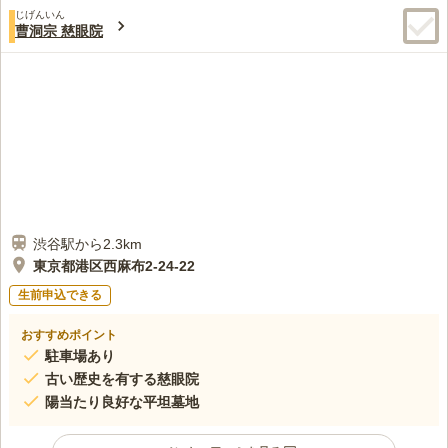
口コミ評価
じげんいん
3.8
みんなの評価
口コミ
1
件
曹洞宗 慈眼院
お花などの必要品については、事前にこちらで準備しておいて直
40代
女性
接霊園に行くようにしているので、霊園近くのお花屋さんなどで何か購入
したことはありません。
口コミの続きを読む
渋谷駅から2.3km
東京都港区西麻布2-24-22
生前申込できる
おすすめポイント
駐車場あり
古い歴史を有する慈眼院
陽当たり良好な平坦墓地