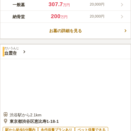
渋谷山親王院 東福寺は、渋谷区内最古の寺院として知られてい
307.7
一般墓
20,000円
万円
ますが、一方で銀座線「渋谷駅」から徒歩7分とアクセス抜群な
のが特徴です。 園内は、都心にありながらも自然に囲まれてお
200
納骨堂
20,000円
万円
り、陽当り良好です。明るい雰囲気の中、落ち着いた気持ちでお
コメントの続きを読む
参りすることができます。「プレート墓」と納骨堂「涅槃堂壁
墓」の二種類が選べます。
お墓の詳細を見る
口コミ評価
この霊園はまだ誰からも評価されていません。
だいうんじ
台雲寺
渋谷駅から2.1km
東京都渋谷区恵比寿1-18-1
駅から徒歩5分圏内
永代供養プランあり
ペット供養できる