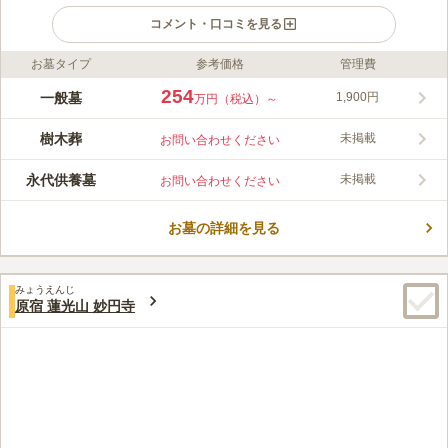
コメント・口コミを見る
お墓タイプ
参考価格
管理費
ライフドット編集部のコメント
都会的で洗練された雰囲気の青山通りにある、青山梅窓院墓苑。
254
一般墓
1,900円
万円（税込）～
最寄り駅から、徒歩10分以内で行けるので交通アクセスが良好で
す。また、近くには商業施設があるのでお参り後の散策も楽しめ
樹木葬
未掲載
お問い合わせください
ます。江戸時代から続く由緒正しいお寺の墓地ですが、墓苑内は
コメントの続きを読む
バリアフリー対応しており、車いすの方やベビーカーで来寺され
永代供養墓
未掲載
お問い合わせください
る方でも安心してお参りできます。一般墓所からさまざなプラン
口コミ評価
が用意されているので、お好みでお選び頂けます。
4.1
みんなの評価
口コミ
10
件
お墓の詳細を見る
梅窓院は、青山通り（国道246号線があり）に面した立地で、最
60代
男性
寄り駅が外苑前駅ですから、飲食店もカフェもスーパーマーケットもブテ
ィックも花屋もあり、買い物やウインドウショッピングをするのも楽しい
みょうえんじ
と思います。
原宿 蓮光山 妙円寺
口コミの続きを読む