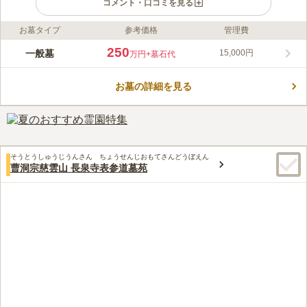
コメント・口コミを見る
お墓タイプ
参考価格
管理費
ライフドット編集部のコメント
千代田線「乃木坂駅」から徒歩約9分と、歩いてお参りできるア
250
一般墓
15,000円
万円
+墓石代
クセス良好な霊園です。麻布、六本木の近くでありながら、境内
は閑静な趣きがあます。長谷寺7世船駕玖鐵が開基、文山闡明和
お墓の詳細を見る
が開山となり、宝永6年(1709)創建したといわれ長谷寺の末寺で
コメントの続きを読む
古い歴史を有します。また、お参り後の散策も楽しめます。陽当
たり良好な園内は、平坦墓地となっており、安心してご利用頂け
口コミ評価
ます。
4.2
みんなの評価
口コミ
2
件
自宅近くで花を買い、慈眼院で線香などを用意してもらってい
60代
男性
そうとうしゅうじうんさん ちょうせんじおもてさんどうぼえん
る。法事の時は渋谷や、恵比寿で飲食店を予約している。
曹洞宗慈雲山 長泉寺表参道墓苑
口コミの続きを読む