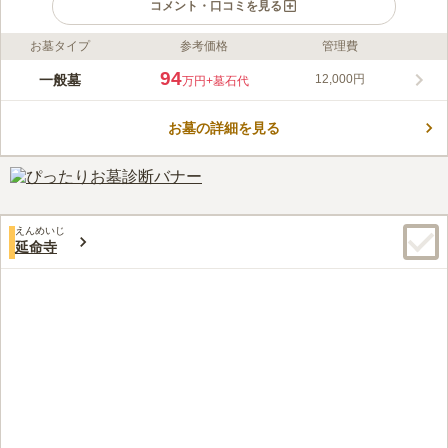
コメント・口コミを見る
お墓タイプ
参考価格
管理費
ライフドット編集部のコメント
周囲を囲む洗練された都会の街並みに引けを取らない現代的な建
94
一般墓
12,000円
万円
+墓石代
築で、ガラス張りの外観は非常に美しく、本堂もデザイン性に富
んでいます。現代設計だからこそのバリアフリーの充実具合が魅
お墓の詳細を見る
力で、どんな方でも安心してお参りが出来ます。墓地は綺麗に区
コメントの続きを読む
画整理されており、白いタイルで舗装されていて、雨の日でも足
元の心配がありません。
口コミ評価
4.1
みんなの評価
口コミ
5
件
最寄り駅の恵比寿にはお花屋さんもあり便利です。法事の後な
60代
男性
えんめいじ
ど、恵比寿ガーデンプレイスのレストランなどで食事ができるロケーショ
延命寺
ンです。墓地には段差があるので、お年寄りの方には難儀をすることがあ
ります。
口コミの続きを読む