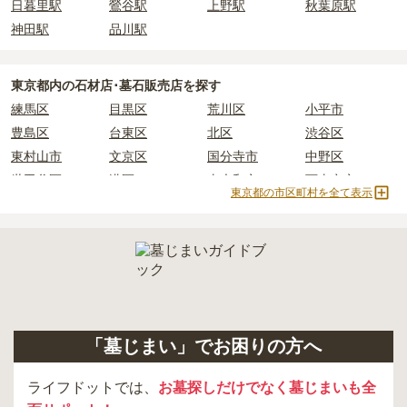
日暮里駅
鶯谷駅
上野駅
秋葉原駅
積もりを取るまで確定しません。
現地見学では、担当者に「提示金額以外にかかる費用はないか」を
神田駅
品川駅
必ず確認することをおすすめします。
現地への見学が難しい場合は、資料請求でも各霊園の詳しい料金案
東京都
内の石材店･墓石販売店を探す
内を取り寄せることができます。
練馬区
目黒区
荒川区
小平市
豊島区
台東区
北区
渋谷区
東村山市
文京区
国分寺市
中野区
世田谷区
港区
東大和市
西東京市
東京都の市区町村を全て表示
立川市
奥多摩町
瑞穂町
江東区
小金井市
日の出町
品川区
三鷹市
狛江市
町田市
府中市
江戸川区
羽村市
昭島市
あきる野市
青梅市
日野市
八王子市
大田区
中央区
多摩市
千代田区
調布市
足立区
「墓じまい」でお困りの方へ
東久留米市
葛飾区
墨田区
杉並区
新宿区
稲城市
板橋区
ライフドットでは、
お墓探しだけでなく墓じまいも全