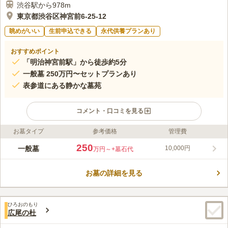
渋谷駅から978m
東京都渋谷区神宮前6-25-12
眺めがいい
生前申込できる
永代供養プランあり
おすすめポイント
「明治神宮前駅」から徒歩約5分
一般墓 250万円〜セットプランあり
表参道にある静かな墓苑
コメント・口コミを見る
お墓タイプ
参考価格
管理費
ライフドット編集部のコメント
康平6年（1063）川崎土佐守基家により開基された、曹洞宗の歴
250
一般墓
10,000円
万円～
+墓石代
史ある寺院です。 広大な境内には壮麗な本堂を構え、二百体も
の石仏群が並んでいます。 表参道という地にありながら、周り
お墓の詳細を見る
は緑が多くとても静かな環境です。 駅から徒歩約5分、バス停は
コメントの続きを読む
目の前にあります。 約30台の駐車場があるので車の利用も便利
で、アクセスに困ることはありません。
口コミ評価
ひろおのもり
この霊園はまだ誰からも評価されていません。
広尾の杜