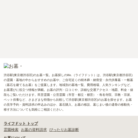
渋谷駅(東京都渋谷区)のお墓一覧。お墓探しのlife.（ライフドット）は、渋谷駅(東京都渋谷区)
の霊園・墓地の中からおすすめのお墓や、ご自宅近くの樹木葬・納骨堂・永代供養墓・一般墓
（墓石を建てるお墓）をご提案します。地域別の墓地一覧、費用相場、人気ランキングなど、
お墓選びに役立つ情報が満載。お墓の評判・口コミや、詳細な交通アクセス・地図、料金・値
段もご覧いただけます。民営霊園・公営霊園（市営・都立・都営）・有名寺院、宗教・宗派、
ペット供養など、さまざまな特徴から比較して渋谷駅(東京都渋谷区)のお墓を探せます。お墓
の見学予約・資料請求の申込みのほか、墓石購入、お墓の移設、墓じまい後の遺骨の移動先・
移す方法についても気軽にご相談ください。
ライフドット トップ
霊園検索
お墓の資料請求
ぴったりお墓診断