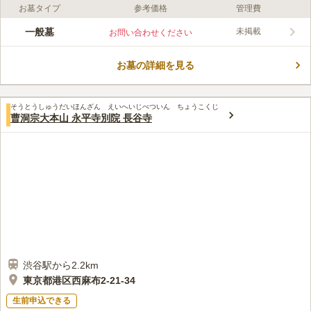
お墓タイプ
参考価格
管理費
口コミ評価
この霊園はまだ誰からも評価されていません。
一般墓
未掲載
お問い合わせください
お墓の詳細を見る
そうとうしゅうだいほんざん えいへいじべついん ちょうこくじ
曹洞宗大本山 永平寺別院 長谷寺
渋谷駅から2.2km
東京都港区西麻布2-21-34
生前申込できる