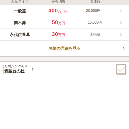
お墓タイプ
参考価格
管理費
ライフドット編集部のコメント
樹木葬墓地 広尾の杜は、東京都渋谷区にある寺院墓地です。
400
一般墓
20,000円～
万円～
6,000坪の敷地をもつ祥雲寺の境内にあり、都内とは思えない静
けさと、凛とした空気に包まれています。樹木葬は、宗旨宗派を
50
樹木葬
15,000円
万円
問わず、継承者も必要としない永代供養付きの墓地です。季節と
コメントの続きを読む
共に変化する植物の姿が印象的な、ナチュラルガーデン風の墓地
30
永代供養墓
未掲載
万円
になっています。利用人数や利用年数により価格が異なるため、
口コミ評価
自分のプランに合ったお墓が見つかるでしょう。
この霊園はまだ誰からも評価されていません。
お墓の詳細を見る
あおばだいのもり
青葉台の杜