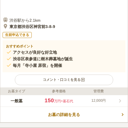
渋谷駅から2.1km
東京都渋谷区神宮前3-8-9
生前申込できる
おすすめポイント
アクセスが良好な好立地
渋谷区表参道に樹木葬墓地が誕生
毎月「寺小屋 原宿」を開催
コメント・口コミを見る
お墓タイプ
参考価格
管理費
ライフドット編集部のコメント
渋谷区表参道の都会の中にあるお寺です。「表参道駅」や「外苑
150
一般墓
12,000円
万円
+墓石代
前駅」から徒歩圏内でアクセス良好です。 都心の一等地に樹木
葬墓地が誕生しました。おひとり様からでも申し込めます。 こ
お墓の詳細を見る
の寺院は、普通のお寺とは違い、古くからの歴史だけを大切にし
コメントの続きを読む
ているのではなく、現代の幅広い世代の方々に仏教を知ってもら
おう、ユニークで素敵なお寺です。