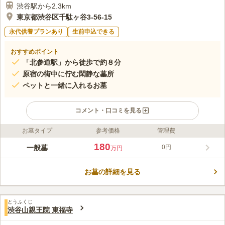
渋谷駅から2.3km
東京都渋谷区千駄ヶ谷3-56-15
永代供養プランあり
生前申込できる
おすすめポイント
「北参道駅」から徒歩で約８分
原宿の街中に佇む閑静な墓所
ペットと一緒に入れるお墓
コメント・口コミを見る
お墓タイプ
参考価格
管理費
ライフドット編集部のコメント
東京メトロ「北参道駅」から徒歩８分ほどでいくことができ、都
180
一般墓
0円
万円
心からのアクセスが抜群です。にぎやかな原宿の街中にありなが
ら閑静な墓苑で、日々の喧騒を忘れさせてくれます。また、ペッ
お墓の詳細を見る
トの専用墓があるだけでなく、一緒のお墓に入ることもできるお
コメントの続きを読む
墓があり、ペットの供養を考えている方にとっては非常に希少な
場所となっています。
口コミ評価
とうふくじ
この霊園はまだ誰からも評価されていません。
渋谷山親王院 東福寺