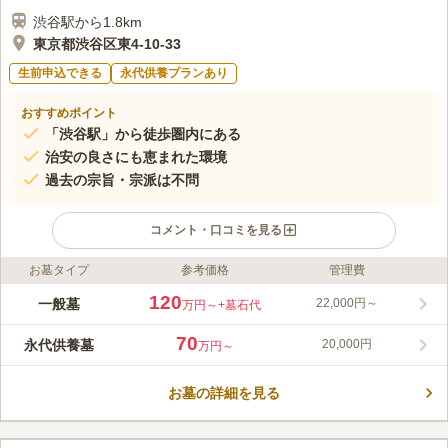
渋谷駅から1.8km
東京都渋谷区東4-10-33
生前申込できる
永代供養プランあり
おすすめポイント
「渋谷駅」から徒歩圏内にある
治安の良さにも恵まれた環境
過去の宗旨・宗派は不問
コメント・口コミを見る
お墓タイプ
参考価格
管理費
ライフドット編集部のコメント
1650年に創建された臨済宗の寺院です。 「渋谷駅」「恵比寿
120
一般墓
22,000円～
万円～
+墓石代
駅」「表参道駅」からいずれも徒歩約15分で行くことができま
す。 都心の駅の近くにありながら、驚くほど静かな場所にあり
70
永代供養墓
20,000円
万円～
ます。 國學院大學、実践女子、青山学院初等部、東京女学館や
コメントの続きを読む
公立の小中学校、常陸宮邸などに囲まれ、治安の良さにも恵まれ
ています。
お墓の詳細を見る
口コミ評価
この霊園はまだ誰からも評価されていません。