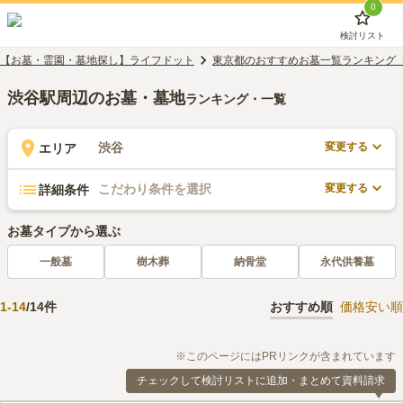
0
検討リスト
【お墓・霊園・墓地探し】ライフドット
東京都のおすすめお墓一覧ランキング
渋谷駅周辺のお墓・墓地
ランキング・一覧
変更する
渋谷
エリア
変更する
こだわり条件を選択
詳細条件
お墓タイプから選ぶ
一般墓
樹木葬
納骨堂
永代供養墓
1
-
14
/
14
件
おすすめ順
価格安い順
※このページにはPRリンクが含まれています
チェックして検討リストに追加・まとめて資料請求