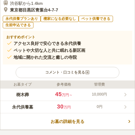
渋谷駅から1.4km
東京都目黒区青葉台4-7-7
永代供養プランあり
檀家になる必要なし
ペット供養できる
生前申込できる
おすすめポイント
アクセス良好で安心できる永代供養
ペットや大切な人と共に眠れる新区画
地域に開かれた交流と癒しの寺院
コメント・口コミを見る
お墓タイプ
参考価格
管理費
ライフドット編集部のコメント
都会の中にありながら、静寂と安らぎに包まれた大教寺「青葉台
45
樹木葬
10,000円
万円～
の杜」は、渋谷や代官山から徒歩圏内という便利な立地にござい
ます。山門をくぐれば広々とした境内が広がり、竹林や本堂、四
30
永代供養墓
0円
万円
季折々の花々が訪れる方の心をやさしく癒し、静かにお参りいた
コメントの続きを読む
だける樹木葬墓地です。 日蓮宗・身延山久遠寺を総本山とする
由緒ある寺院でありながら、「テラヨガ」や写経、マルシェ、音
お墓の詳細を見る
口コミ評価
楽会、終活セミナーなども開催し、地域に開かれた場として元気
この霊園はまだ誰からも評価されていません。
と笑顔、そして安らぎをお届けしています。