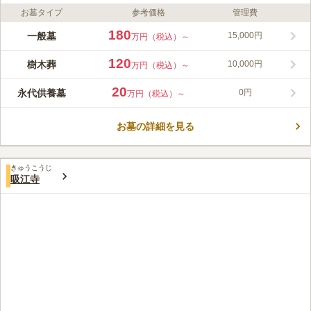
お墓タイプ
参考価格
管理費
ライフドット編集部のコメント
京王井の頭線「駒場東大前駅」より徒歩3分、 東急田園都市線
180
一般墓
15,000円
万円（税込）～
「池尻大橋駅」からも徒歩圏で、アクセスは非常に良好です。お
花の購入などできる周辺施設も整っているので、いつでもお参り
120
樹木葬
10,000円
万円（税込）～
に行ける、利便性の高い墓苑です。 施設全体が比較的新しく、
コメントの続きを読む
バリアフリー設計になっているので、足が不自由なかたや車椅子
20
永代供養墓
0円
万円（税込）～
の方も安心です。
口コミ評価
この霊園はまだ誰からも評価されていません。
お墓の詳細を見る
きゅうこうじ
吸江寺