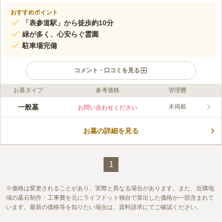
おすすめポイント
「表参道駅」から徒歩約10分
緑が多く、心安らぐ霊園
駐車場完備
コメント・口コミを見る
お墓タイプ
参考価格
管理費
ライフドット編集部のコメント
曹洞宗大本山 永平寺別院 長谷寺は、東京メトロ銀座線・東京メ
一般墓
未掲載
お問い合わせください
トロ半蔵門線・東京メトロ千代田線「表参道駅」から徒歩約10分
と、各路線から歩いてお参りできるアクセス抜群な好立地にあり
お墓の詳細を見る
ます。 都会にありながらも陽当りが良く、緑が多いので落ち着
コメントの続きを読む
いた雰囲気を味わえます。売店や駐車場も完備されており、便利
です。
口コミ評価
この霊園はまだ誰からも評価されていません。
1
価格は変更されることがあり、実際と異なる場合があります。また、近隣地
域の墓石制作・工事費を元にライフドット独自で算出した価格が一部含まれて
います。最新の価格等を知りたい場合は、資料請求にてご確認ください。