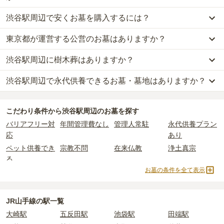
渋谷駅周辺で安くお墓を購入するには？
渋谷駅周辺
での購入費用の目安は、
一般墓が約486万円、樹木葬が
約106万円、納骨堂が約200万円、永代供養墓が約38万円
です。
東京都が運営する公営のお墓はありますか？
渋谷駅周辺
で一番安価な
お墓
は、
蔵田山 聖徳寺
の
永代供養墓
で、
一般墓を建てる場合は、「永代使用料（土地代）」と「墓石代」の
20万円
からお求めいただけます。
2つが主な費用となります。
渋谷駅周辺に樹木葬はありますか？
渋谷駅周辺
には、公営の霊園の掲載がありません。
一般的に最も費用を抑えられるのは、他の方のご遺骨と一緒に埋葬
渋谷駅周辺
の一般墓の永代使用料の平均は
320万円
で、墓石代は
東
一方で、
東京都
内には、県または市区町村が運営する公営の霊園が
する
「合祀墓（ごうしぼ）」
と呼ばれるタイプです。個別のお墓に
京都の平均
166.9万円
です。いずれも区画の広さや墓石の大きさ・
渋谷駅周辺で永代供養できるお墓・墓地はありますか？
渋谷駅周辺
には、
4
件の樹木葬があります。
16
件あります。
比べて省スペースで管理の手間がかからないため、費用が安く設定
素材によって変わります。
詳しくは、
渋谷駅周辺
の樹木葬の一覧
をご覧ください。
されています。
樹木葬・納骨堂・永代供養墓は、基本的に墓石代がかからず、永代
渋谷駅周辺
には、永代供養できるお墓・墓地が
11
件あります。
公営霊園は民営の霊園と異なり、契約にあたって応募資格が設けら
価格の目安は、1名あたり5万円〜30万円程度です。
使用料のみかかります。
こだわり条件から
渋谷駅周辺
のお墓を探す
詳しくは、
渋谷駅周辺
の永代供養の一覧
をご覧ください。
れているケースがほとんどです。
バリアフリー対
年間管理費なし
管理人常駐
永代供養プラン
主な条件として、遺骨がすでにある、該当の市区町村に一定年数以
渋谷駅周辺
で安価なお墓を探したい場合は、
価格の安い順
で並び替
なお、お墓によっては以下の費用が別途かかる場合があります。
応
あり
上住んでいるなどが挙げられます。
えてお墓を探すのがおすすめです。
・
開眼法要の費用
：お墓を新しく建てた際に行う儀式のための費
ペット供養でき
宗教不問
在来仏教
浄土真宗
条件を満たさない場合は、申し込み自体ができないことも多いた
用。僧侶に渡すお布施がかかります。
る
め、事前の確認が重要です。
・
納骨式の費用
：お墓に遺骨を納める儀式のための費用。僧侶に渡
お墓の条件を全て表示
契約条件の詳細は、各霊園のページをご確認いただくか、資料請求
曹洞宗
日蓮宗
浄土宗
臨済宗
すお布施、会食などの費用がかかります。
よりお問い合わせください。
・
年間管理費
：お墓の管理費。契約後、毎年発生するケースがあり
天台宗
樹木葬
納骨堂
永代供養墓
ます。
寺院墓地
1人用区画あり
2人用区画あり
3人用区画あり
JR山手線の駅一覧
大崎駅
五反田駅
池袋駅
田端駅
正確な費用は、区画や石材の選び方によって大きく変わるため、見