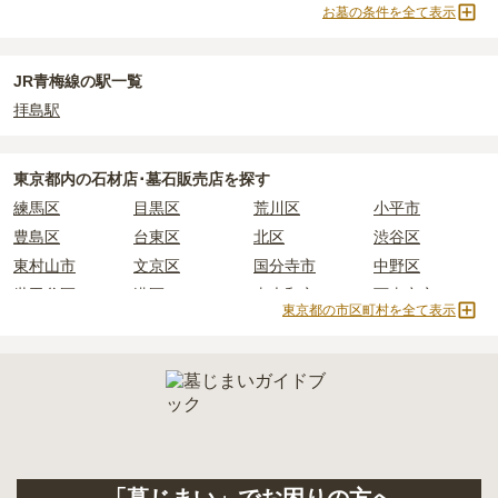
よりお問い合わせください。
お墓の条件を全て表示
JR青梅線の駅一覧
拝島駅
東京都
内の石材店･墓石販売店を探す
練馬区
目黒区
荒川区
小平市
豊島区
台東区
北区
渋谷区
東村山市
文京区
国分寺市
中野区
世田谷区
港区
東大和市
西東京市
東京都の市区町村を全て表示
立川市
奥多摩町
瑞穂町
江東区
小金井市
日の出町
品川区
三鷹市
狛江市
町田市
府中市
江戸川区
羽村市
昭島市
あきる野市
青梅市
日野市
八王子市
大田区
中央区
多摩市
千代田区
調布市
足立区
東久留米市
葛飾区
墨田区
杉並区