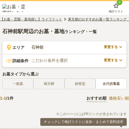
0
検討リスト
【お墓・霊園・墓地探し】ライフドット
東京都のおすすめお墓一覧ランキング
石神前駅周辺のお墓・墓地
ランキング・一覧
変更する
石神前
エリア
変更する
こだわり条件を選択
詳細条件
お墓タイプから選ぶ
一般墓
樹木葬
納骨堂
永代供養墓
1
-
1
/
1
件
おすすめ順
価格安い順
※このページにはPRリンクが含まれています
チェックして検討リストに追加・まとめて資料請求