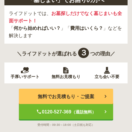
「墓じまい」でお困りの方へ
新宿区
稲城市
板橋区
ライフドットでは、
お墓探しだけでなく墓じまいも全
面サポート！
「
何から始めればいい？
」「
費用はいくら？
」などを
解決します
３
＼ライフドットが選ばれる
つの理由／
手厚いサポート
無料お見積もり
立ち会い不要
無料でお見積もり・ご提案
0120-527-369
（通話無料）
受付時間：
09:30～18:00
（土日祝も対応）