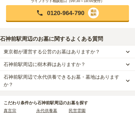
ライフドット相談窓口（
09:30～18:00
受付）
通話
0120-964-790
無料
石神前駅周辺のお墓に関するよくある質問
東京都が運営する公営のお墓はありますか？
石神前駅周辺に樹木葬はありますか？
石神前駅周辺
には、公営の霊園の掲載がありません。
一方で、
東京都
内には、県または市区町村が運営する公営の霊園が
石神前駅周辺で永代供養できるお墓・墓地はあります
石神前駅周辺
には、樹木葬の掲載がありません。
16
件あります。
自然葬をお考えの場合は、海洋散骨もご検討ください。
か？
公営霊園は民営の霊園と異なり、契約にあたって応募資格が設けら
石神前駅周辺
には、永代供養できるお墓・墓地が
1
件あります。
れているケースがほとんどです。
こだわり条件から
石神前駅周辺
のお墓を探す
詳しくは、
石神前駅周辺
の永代供養の一覧
をご覧ください。
主な条件として、遺骨がすでにある、該当の市区町村に一定年数以
真言宗
永代供養墓
民営霊園
上住んでいるなどが挙げられます。
条件を満たさない場合は、申し込み自体ができないことも多いた
め、事前の確認が重要です。
契約条件の詳細は、各霊園のページをご確認いただくか、資料請求