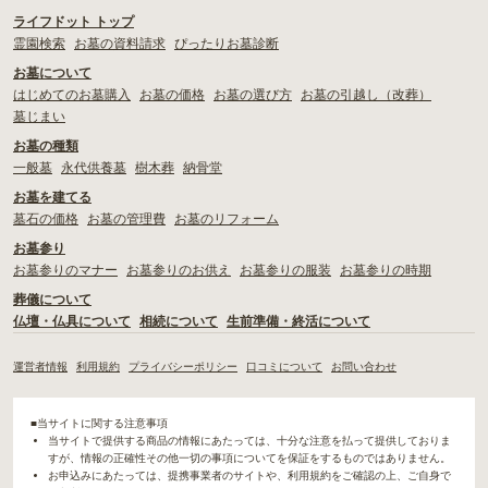
ライフドット トップ
霊園検索
お墓の資料請求
ぴったりお墓診断
お墓について
はじめてのお墓購入
お墓の価格
お墓の選び方
お墓の引越し（改葬）
墓じまい
お墓の種類
一般墓
永代供養墓
樹木葬
納骨堂
お墓を建てる
墓石の価格
お墓の管理費
お墓のリフォーム
お墓参り
お墓参りのマナー
お墓参りのお供え
お墓参りの服装
お墓参りの時期
葬儀について
仏壇・仏具について
相続について
生前準備・終活について
運営者情報
利用規約
プライバシーポリシー
口コミについて
お問い合わせ
■当サイトに関する注意事項
当サイトで提供する商品の情報にあたっては、十分な注意を払って提供しておりま
すが、情報の正確性その他一切の事項についてを保証をするものではありません。
お申込みにあたっては、提携事業者のサイトや、利用規約をご確認の上、ご自身で