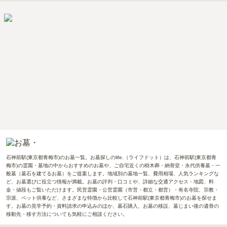
石神前駅(東京都青梅市)のお墓一覧。お墓探しのlife.（ライフドット）は、石神前駅(東京都青
梅市)の霊園・墓地の中からおすすめのお墓や、ご自宅近くの樹木葬・納骨堂・永代供養墓・一
般墓（墓石を建てるお墓）をご提案します。地域別の墓地一覧、費用相場、人気ランキングな
ど、お墓選びに役立つ情報が満載。お墓の評判・口コミや、詳細な交通アクセス・地図、料
金・値段もご覧いただけます。民営霊園・公営霊園（市営・都立・都営）・有名寺院、宗教・
宗派、ペット供養など、さまざまな特徴から比較して石神前駅(東京都青梅市)のお墓を探せま
す。お墓の見学予約・資料請求の申込みのほか、墓石購入、お墓の移設、墓じまい後の遺骨の
移動先・移す方法についても気軽にご相談ください。