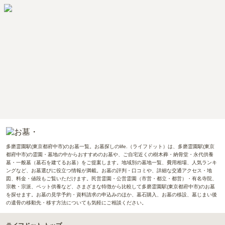
多磨霊園駅(東京都府中市)のお墓一覧。お墓探しのlife.（ライフドット）は、多磨霊園駅(東京
都府中市)の霊園・墓地の中からおすすめのお墓や、ご自宅近くの樹木葬・納骨堂・永代供養
墓・一般墓（墓石を建てるお墓）をご提案します。地域別の墓地一覧、費用相場、人気ランキ
ングなど、お墓選びに役立つ情報が満載。お墓の評判・口コミや、詳細な交通アクセス・地
図、料金・値段もご覧いただけます。民営霊園・公営霊園（市営・都立・都営）・有名寺院、
宗教・宗派、ペット供養など、さまざまな特徴から比較して多磨霊園駅(東京都府中市)のお墓
を探せます。お墓の見学予約・資料請求の申込みのほか、墓石購入、お墓の移設、墓じまい後
の遺骨の移動先・移す方法についても気軽にご相談ください。