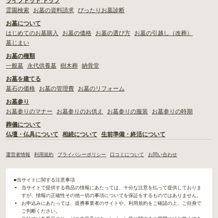
ライフドット トップ
霊園検索
お墓の資料請求
ぴったりお墓診断
お墓について
はじめてのお墓購入
お墓の価格
お墓の選び方
お墓の引越し（改葬）
墓じまい
お墓の種類
一般墓
永代供養墓
樹木葬
納骨堂
お墓を建てる
墓石の価格
お墓の管理費
お墓のリフォーム
お墓参り
お墓参りのマナー
お墓参りのお供え
お墓参りの服装
お墓参りの時期
葬儀について
仏壇・仏具について
相続について
生前準備・終活について
運営者情報
利用規約
プライバシーポリシー
口コミについて
お問い合わせ
■当サイトに関する注意事項
当サイトで提供する商品の情報にあたっては、十分な注意を払って提供しておりま
すが、情報の正確性その他一切の事項についてを保証をするものではありません。
お申込みにあたっては、提携事業者のサイトや、利用規約をご確認の上、ご自身で
ご判断ください。