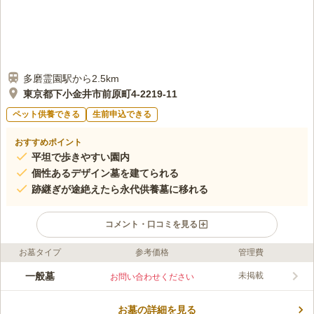
多磨霊園駅から2.5km
東京都下小金井市前原町4-2219-11
ペット供養できる
生前申込できる
おすすめポイント
平坦で歩きやすい園内
個性あるデザイン墓を建てられる
跡継ぎが途絶えたら永代供養墓に移れる
コメント・口コミを見る
お墓タイプ
参考価格
管理費
ライフドット編集部のコメント
浄土真宗本願寺派 寿光山 正行寺は、都立「多磨霊園」の西隣に
一般墓
未掲載
お問い合わせください
隣接する浄土真宗本願寺派の墓地です。正行寺の本堂は中野区中
央3丁目にあります。墓地は住宅や公園に囲まれた静かな環境で
お墓の詳細を見る
す。穏やかな気持ちで故人との時間を過ごせるでしょう。霊園か
コメントの続きを読む