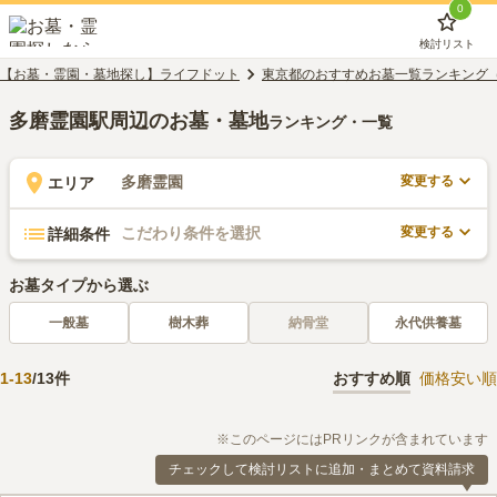
0
検討リスト
【お墓・霊園・墓地探し】ライフドット
東京都のおすすめお墓一覧ランキング
多磨霊園駅周辺のお墓・墓地
ランキング・一覧
変更する
多磨霊園
エリア
変更する
こだわり条件を選択
詳細条件
お墓タイプから選ぶ
一般墓
樹木葬
納骨堂
永代供養墓
1
-
13
/
13
件
おすすめ順
価格安い順
※このページにはPRリンクが含まれています
チェックして検討リストに追加・まとめて資料請求