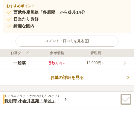
おすすめポイント
西武多摩川線「多磨駅」から徒歩14分
日当たり良好
綺麗な園内
コメント・口コミを見る
お墓タイプ
参考価格
管理費
ライフドット編集部のコメント
府中市若松町に位置する常久寺墓苑は、閑静な住宅街の一角にあ
95
一般墓
12,000円～
万円～
る真言宗の寺院です。 多くのアクセス方法があるため交通面で
苦労することはありません。 本堂は大きくきれいでモダンな印
お墓の詳細を見る
象ですが、歴史深い霊園となっています。 この霊園の墓地は、
コメントの続きを読む
本堂よりも高いところにあるため、本堂を見下ろすような形にな
ります。このような配置・立地のところは珍しく、不思議な感覚
口コミ評価
になります。
ちょうみょうじ こがねいぼえん みどりく
この霊園はまだ誰からも評価されていません。
長明寺 小金井墓苑「翠区」