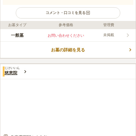
コメント・口コミを見る
お墓タイプ
参考価格
管理費
ライフドット編集部のコメント
泉龍寺は、1471年に開創された天台宗の寺院です。 年間を通し
一般墓
未掲載
お問い合わせください
て、修正会・豆まき・彼岸会・施餓鬼会など様々な行事が行われ
ているので、故人も寂しい思いをすることがありません。 自然
お墓の詳細を見る
豊かな環境で季節の移ろいを楽しめます。 住宅地にある墓地で
コメントの続きを読む
すが、白い外壁で囲まれており、プライバシーが守られるので安
心してお参りができます。
口コミ評価
じけいいん
この霊園はまだ誰からも評価されていません。
慈恵院