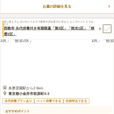
におすすめです。お好みの区画を「有期限使用」か「永代使用」
のどちらか希望に合わせて選択できます。敷地内にある駐車場か
お墓の詳細を見る
口コミ評価
ら徒歩約1分なので、お車をご利用の方も安心です。
この霊園はまだ誰からも評価されていません。
さいきょうじ えいたいくようつきゆうげんぼ だいさんく じこういっく じうん
にく
西教寺 永代供養付き有期限墓「第3区」「慈光1区」「慈
雲2区」
多磨霊園駅から2.6km
東京都小金井市前原町4-3
永代供養プランあり
ペット供養できる
生前申込できる
おすすめポイント