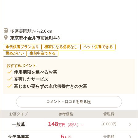
多磨霊園駅から2.6km
東京都小金井市前原町4-3
永代供養プランあり
檀家になる必要なし
ペット供養できる
眺めがいい
生前申込できる
おすすめポイント
使用期限を選べるお墓
充実したサービス
墓じまい要らずの永代供養付きのお墓
コメント・口コミを見る
お墓タイプ
参考価格
管理費
ライフドット編集部のコメント
洋風レンガの歩道で、綺麗に手入れをされた芝生の明るい霊園で
148
一般墓
10,000円
万円（税込）～
す。お墓はすべて洋型で、美しく調和の取れたエリアで構成され
ています。 お墓は「永代使用」または「20年有期限使用」のど
5
永代供養墓
未掲載
万円