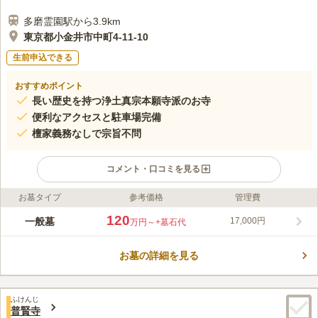
多磨霊園駅から3.9km
東京都小金井市中町4-11-10
生前申込できる
おすすめポイント
長い歴史を持つ浄土真宗本願寺派のお寺
便利なアクセスと駐車場完備
檀家義務なしで宗旨不問
コメント・口コミを見る
お墓タイプ
参考価格
管理費
ライフドット編集部のコメント
西念寺は、1621年に開創された浄土真宗本願寺派の寺院で、歴
120
一般墓
17,000円
万円～
+墓石代
史的な背景を持ちます。1657年の明暦の大火を機に築地に移転
し、関東大震災後の区画整理で昭和三年に現在地へ移転しまし
お墓の詳細を見る
た。JR中央線「武蔵小金井駅」から徒歩約10分の便利な場所に
コメントの続きを読む
あり、駐車場も完備されています。アクセスの良さが特徴です。
小金井市周辺での建墓をご検討の方は、お気軽にご相談いただけ
口コミ評価
ます。永代にわたる供養を提供し、安心して利用できる環境で
ふけんじ
この霊園はまだ誰からも評価されていません。
普賢寺
す。