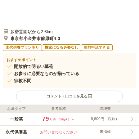
多磨霊園駅から2.6km
東京都小金井市前原町4-3
永代供養プランあり
檀家になる必要なし
生前申込できる
おすすめポイント
開放的で明るい墓苑
お参りに必要なものが揃っている
宗教不問
コメント・口コミを見る
お墓タイプ
参考価格
管理費
ライフドット編集部のコメント
長明寺 小金井墓苑「翠区」は、閑静で洗練された庭園風の寺院
79
一般墓
8,800円（税込）
万円（税込）～
墓地です。緑豊かな植栽型区画やテラス型区画があり、全区画、
墓じまい不要の永代供養付きです。万一継承者が不在になった時
永代供養墓
未掲載
お問い合わせください
は一定の年数経過後に永代供養されるので、後継ぎにお悩みの方
コメントの続きを読む