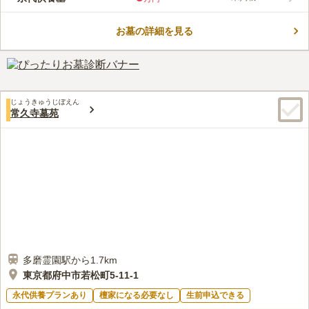
ちらかを選択することができます。使用後は敷地内の合祀墓「日
コメントの続きを読む
光碑」にご納骨されるので、墓じまいの際も安心です。 また、
契約後に使用期限の変更もできるので、将来ご家庭の状況に合わ
お墓の詳細を見る
口コミ評価
せて、柔軟に対応してくれます。 檀家になる必要がなく、宗教
この霊園はまだ誰からも評価されていません。
宗派も不問で、法名・戒名・クリスチャンネーム・俗名等の彫刻
も可能です。
じょうきゅうじぼえん
常久寺墓苑
多磨霊園駅から1.7km
東京都府中市若松町5-11-1
永代供養プランあり
檀家になる必要なし
生前申込できる