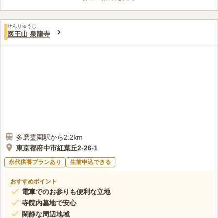
ら徒歩約7分の位置に、生花やお線香の販売・掃除道具の無料貸
出を行っているお店があります。お墓参りの荷物を減らせて便利
口コミ評価
です。
せんりゅうじ
この霊園はまだ誰からも評価されていません。
医王山 泉龍寺
多磨霊園駅から2.2km
東京都府中市紅葉丘2-26-1
永代供養プランあり
生前申込できる
おすすめポイント
電車でのお参りも便利な立地
寺院内墓地で安心
閑静な周辺地域