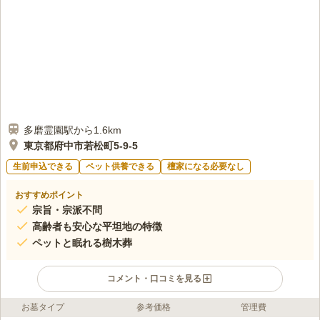
感じません。幹線道路沿いなので、食事する店も不便を感じることはあり
ません。
口コミの続きを読む
多磨霊園駅から1.6km
東京都府中市若松町5-9-5
生前申込できる
ペット供養できる
檀家になる必要なし
おすすめポイント
宗旨・宗派不問
高齢者も安心な平坦地の特徴
ペットと眠れる樹木葬
コメント・口コミを見る
お墓タイプ
参考価格
管理費
ライフドット編集部のコメント