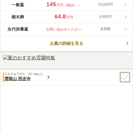
この墓苑は、仏教に限り宗旨・宗派不問であり、入檀も不要で
145
一般墓
10,000円
万円（税込）～
す。住宅地に隣接した静かな環境が魅力的で、全区画が平坦地に
設計されており、高齢者にも安心です。一般墓や樹木葬では大切
64.8
樹木葬
3,000円
万円
なペットと共に眠ることができ、供養や法事の相談も可能です。
コメントの続きを読む
樹木葬墓地は個別タイプで、家族や夫婦用として最適です。
永代供養墓
未掲載
お問い合わせください
口コミ評価
この霊園はまだ誰からも評価されていません。
お墓の詳細を見る
うんりゅうざん さいねんじ
雲龍山 西念寺