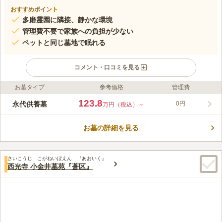
おすすめポイント
多磨霊園に隣接、静かな環境
管理費不要で家族への負担が少ない
ペットと同じ墓地で眠れる
コメント・口コミを見る
お墓タイプ
参考価格
管理費
ライフドット編集部のコメント
正行寺永代合同墓は、小金井市前原町の正行寺墓地内にある永代
123.8
永代供養墓
0円
万円（税込）～
供養墓です。それぞれ納骨室が別れた「永代合同墓」と、ひとつ
のお墓に合祀する「合祀型永代墓」があり、永代合同墓は夫婦
お墓の詳細を見る
型・三人型も用意されています。ライフスタイルに合わせたお墓
コメントの続きを読む
が選択可能です。お墓を管理する正行寺は、墓地から離れた中野
区にあります。お寺の目が気になるという方も安心してお墓参り
口コミ評価
が可能です。
さいこうじ こがねいぼえん 『あおいく』
この霊園はまだ誰からも評価されていません。
西光寺 小金井墓苑『蒼区』