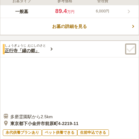
お墓タイプ
参考価格
管理費
ライフドット編集部のコメント
さまざまな事情の方が安心して求められる「永代供養墓」もあり
89.4
一般墓
6,000円
万円
ます。「永代供養墓」とは、永代にわたってお寺に供養や管理を
お願いするお墓になります。継承者がいなくても無縁になる心配
お墓の詳細を見る
がありません。また、犬や猫など愛するペット達とも一緒に入れ
コメントの続きを読む
る合葬供養墓をご用意しております。法要から会食・葬儀まで、
祭祀の全てを取り行える充実した設備を完備しています。
口コミ評価
しょうぎょうじ えにしのさと
この霊園はまだ誰からも評価されていません。
正行寺「縁の郷」
多磨霊園駅から2.5km
東京都下小金井市前原町4-2219-11
永代供養プランあり
ペット供養できる
生前申込できる