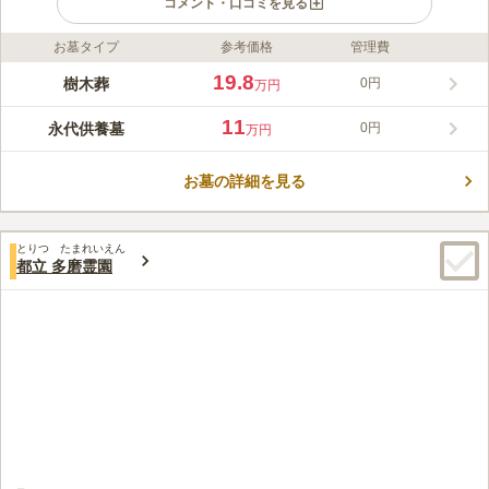
コメント・口コミを見る
お墓タイプ
参考価格
管理費
ライフドット編集部のコメント
住宅地にありながらもゆったりとした時間が流れる雰囲気の常久
19.8
樹木葬
0円
万円
寺は、関ヶ原の戦いの頃には存在していたと言われる歴史ある寺
院です。ライフスタイルの多様化に合わせ平成24年には「永代供
11
永代供養墓
0円
万円
養墓やすらぎ」「永代供養付個別墓・五輪塔」平成25年には「第
コメントの続きを読む
2期永代供養付・個別墓」、近年人気の「自然葬（樹木墓）」を
建立。また、宗旨・宗派、年間管理費・護持会費も不要で、供
お墓の詳細を見る
口コミ評価
養・管理もしてくれるので、安心してお任せできます。
4.3
みんなの評価
口コミ
3
件
寺が住宅街の中にあり、周辺にはお店なども見当たりません（知
50代
女性
とりつ たまれいえん
らないだけかも）。それは承知しているので、供花などは事前に購入して
都立 多磨霊園
持参します。合同墓なので、お供え物などはしないので、それで不自由は
感じません。食事を近辺でする必要性もなく、食事処がないことも問題は
ありません。
口コミの続きを読む