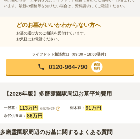
域の墓石制作・工事費を元にライフドット独自で算出した価格が一部含まれて
います。最新の価格等を知りたい場合は、資料請求にてご確認ください。
どのお墓がいいかわからない方へ
お墓の選び方のご相談を受付けています。
お気軽にお電話ください。
ライフドット相談窓口（
09:30～18:00
受付）
通話
0120-964-790
無料
【2026年版】多磨霊園駅周辺お墓平均費用
113万円
91万円
一般墓：
樹木葬：
※墓石代別
?
86万円
永代供養墓：
多磨霊園駅周辺のお墓に関するよくある質問