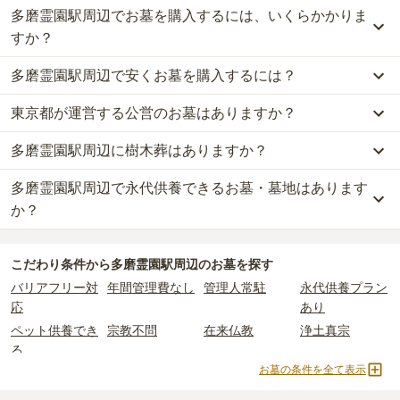
多磨霊園駅周辺でお墓を購入するには、いくらかかりま
すか？
多磨霊園駅周辺で安くお墓を購入するには？
多磨霊園駅周辺
での購入費用の目安は、
一般墓が約280万円、樹木
葬が約91万円、永代供養墓が約86万円
です。
東京都が運営する公営のお墓はありますか？
多磨霊園駅周辺
で一番安価な
お墓
は、
西光寺 小金井墓苑『蒼区』
一般墓を建てる場合は、「永代使用料（土地代）」と「墓石代」の
の
永代供養墓
で、
5万円
からお求めいただけます。
2つが主な費用となります。
多磨霊園駅周辺に樹木葬はありますか？
多磨霊園駅周辺
には、
東京都
が運営する公営の霊園が
1
件ありま
一般的に最も費用を抑えられるのは、他の方のご遺骨と一緒に埋葬
多磨霊園駅周辺
の一般墓の永代使用料の平均は
113万円
で、墓石代
す。
する
「合祀墓（ごうしぼ）」
と呼ばれるタイプです。個別のお墓に
は
東京都の平均
166.9万円
です。いずれも区画の広さや墓石の大き
多磨霊園駅周辺で永代供養できるお墓・墓地はあります
多磨霊園駅周辺
には、
2
件の樹木葬があります。
都立 多磨霊園
がそれにあたります。
比べて省スペースで管理の手間がかからないため、費用が安く設定
さ・素材によって変わります。
詳しくは、
多磨霊園駅周辺
の樹木葬の一覧
をご覧ください。
か？
されています。
樹木葬・納骨堂・永代供養墓は、基本的に墓石代がかからず、永代
公営霊園は民営の霊園と異なり、契約にあたって応募資格が設けら
価格の目安は、1名あたり5万円〜30万円程度です。
使用料のみかかります。
多磨霊園駅周辺
には、永代供養できるお墓・墓地が
7
件あります。
れているケースがほとんどです。
こだわり条件から
多磨霊園駅周辺
のお墓を探す
詳しくは、
多磨霊園駅周辺
の永代供養の一覧
をご覧ください。
主な条件として、遺骨がすでにある、該当の市区町村に一定年数以
多磨霊園駅周辺
で安価なお墓を探したい場合は、
価格の安い順
で並
なお、お墓によっては以下の費用が別途かかる場合があります。
バリアフリー対
年間管理費なし
管理人常駐
永代供養プラン
上住んでいるなどが挙げられます。
び替えてお墓を探すのがおすすめです。
・
開眼法要の費用
：お墓を新しく建てた際に行う儀式のための費
応
あり
条件を満たさない場合は、申し込み自体ができないことも多いた
用。僧侶に渡すお布施がかかります。
め、事前の確認が重要です。
ペット供養でき
宗教不問
在来仏教
浄土真宗
・
納骨式の費用
：お墓に遺骨を納める儀式のための費用。僧侶に渡
契約条件の詳細は、各霊園のページをご確認いただくか、資料請求
る
すお布施、会食などの費用がかかります。
よりお問い合わせください。
お墓の条件を全て表示
・
年間管理費
：お墓の管理費。契約後、毎年発生するケースがあり
真言宗
天台宗
樹木葬
永代供養墓
ます。
公営霊園
民営霊園
寺院墓地
1人用区画あり