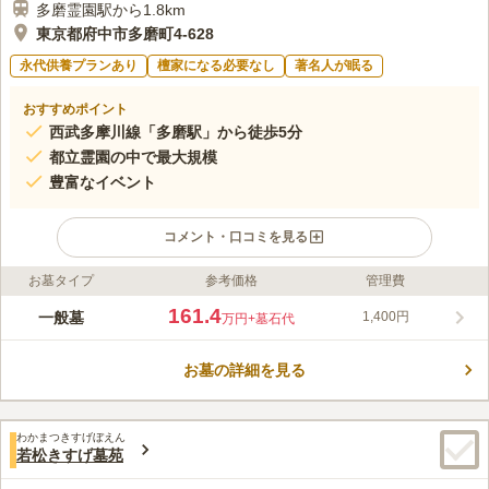
多磨霊園駅から1.8km
東京都府中市多磨町4-628
永代供養プランあり
檀家になる必要なし
著名人が眠る
おすすめポイント
西武多摩川線「多磨駅」から徒歩5分
都立霊園の中で最大規模
豊富なイベント
コメント・口コミを見る
お墓タイプ
参考価格
管理費
ライフドット編集部のコメント
都立 多磨霊園は、府中市多磨町にある緑に囲まれた霊園です。
161.4
一般墓
1,400円
万円
+墓石代
大正12年に開園された歴史的な霊園であり、伝統的なお墓参りが
できることが魅力の一つです。アカマツや桜の木などを楽しむこ
お墓の詳細を見る
とができます。 府中市多磨町に位置する都立多磨霊園は、歴史
コメントの続きを読む
ある背景を持ちながら、都立霊園最大規模の土地を管理している
霊園です。自然も豊かで環境も良く、居心地の良いところです。
口コミ評価
わかまつきすげぼえん
3.6
みんなの評価
口コミ
87
件
若松きすげ墓苑
霊園の周辺には来園者むけの商店が数多くあります。お墓参りの
50代
男性
前にお花やろうそく、線香だけではなく、お供物も購入するのには不便は