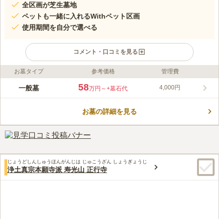
全区画が芝生墓地
ペットも一緒に入れるWithペット区画
使用期間を自分で選べる
コメント・口コミを見る
お墓タイプ
参考価格
管理費
ライフドット編集部のコメント
西教寺 有期限墓地「第3区」は、東京都小金井市にある墓地で
58
一般墓
4,000円
万円～
+墓石代
す。西教寺によって運営されているお墓ですが、神道や在来仏教
であれば宗派不問でお墓を利用することができます。幅広く多磨
お墓の詳細を見る
霊園と隣接しており、自然豊かな立地です。駐車場も完備してい
コメントの続きを読む
るため、お車でのお参りが便利です。敷地内にはお線香や生花の
売店があり、手ぶらで気軽にお参りに行くことができます。区画
口コミ評価
はすべて芝生墓地で、愛する家族であるペットと一緒に眠ること
この霊園はまだ誰からも評価されていません。
ができる区画もあります。
じょうどしんしゅうほんがんじは じゅこうざん しょうぎょうじ
浄土真宗本願寺派 寿光山 正行寺