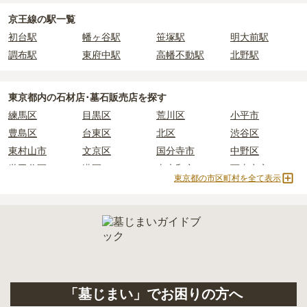
2人用区画あり
3人用区画あり
京王線の駅一覧
正確な費用は、区画や石材の選び方によって大きく変わるため、見
初台駅
幡ヶ谷駅
笹塚駅
明大前駅
積もりを取るまで確定しません。
現地見学では、担当者に「提示金額以外にかかる費用はないか」を
調布駅
東府中駅
高幡不動駅
北野駅
必ず確認することをおすすめします。
現地への見学が難しい場合は、資料請求でも各霊園の詳しい料金案
東京都
内の石材店･墓石販売店を探す
内を取り寄せることができます。
練馬区
目黒区
荒川区
小平市
豊島区
台東区
北区
渋谷区
東村山市
文京区
国分寺市
中野区
世田谷区
港区
東大和市
西東京市
東京都の市区町村を全て表示
立川市
奥多摩町
瑞穂町
江東区
小金井市
日の出町
品川区
三鷹市
狛江市
町田市
府中市
江戸川区
羽村市
昭島市
あきる野市
青梅市
日野市
八王子市
大田区
中央区
多摩市
千代田区
調布市
足立区
「墓じまい」でお困りの方へ
東久留米市
葛飾区
墨田区
杉並区