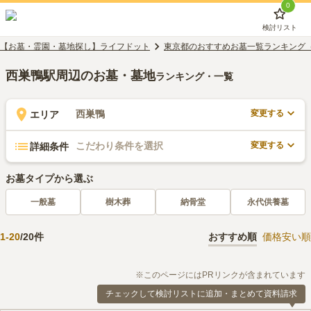
0
検討リスト
【お墓・霊園・墓地探し】ライフドット
東京都のおすすめお墓一覧ランキング
西巣鴨駅周辺のお墓・墓地
ランキング・一覧
変更する
西巣鴨
エリア
変更する
こだわり条件を選択
詳細条件
お墓タイプから選ぶ
一般墓
樹木葬
納骨堂
永代供養墓
1
-
20
/
20
件
おすすめ順
価格安い順
※このページにはPRリンクが含まれています
チェックして検討リストに追加・まとめて資料請求