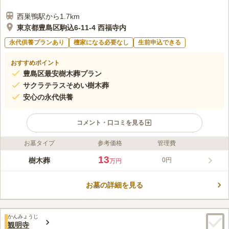
西巣鴨駅から1.7km
東京都豊島区駒込6-11-4 西福寺内
永代供養プランあり
檀家になる必要なし
生前申込できる
おすすめポイント
豊島区最安樹木葬プラン
サクラテラスそめい樹木葬
安心の永代供養
コメント・口コミを見る
お墓タイプ
参考価格
管理費
ライフドット編集部のコメント
サクラテラスそめい樹木葬は、豊島区で最もリーズナブルな樹木
13
樹木葬
0円
万円
葬を提供する西福寺が運営する庭園型樹木葬です。歴史ある寺院
に位置し、2020年に開園しました。個別納骨プランが好評で、
お墓の詳細を見る
プランにはすべての費用が含まれ、追加費用や維持費は一切かか
コメントの続きを読む
りません。また、宗教や宗派を問わず、生前契約も可能です。
「駒込駅」から徒歩約7分の好立地で、アクセスも便利。豊島区
口コミ評価
内で樹木葬をお探しの方におすすめです。
かんみょうじ
この霊園はまだ誰からも評価されていません。
観明寺