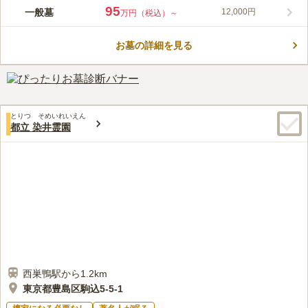
観明寺は、室町時代にできた真言宗のお寺です。境内にある庚申
95
一般墓
12,000円
万円（税込）～
塔（こうしんとう）は、板橋区指定有形文化財にも指定されてい
る、歴史的な建造物です。観明寺の不動尊は、近隣商店街の名前
お墓の詳細を見る
の由来にもなっています。
コメントの続きを読む
口コミ評価
この霊園はまだ誰からも評価されていません。
とりつ そめいれいえん
都立 染井霊園
西巣鴨駅から1.2km
東京都豊島区駒込5-5-1