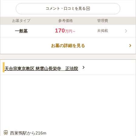
コメント・口コミを見る
お墓タイプ
参考価格
管理費
ライフドット編集部のコメント
山手線「巣鴨駅」から徒歩7分ほどに位置しています。閑静な住
170
一般墓
未掲載
万円～
宅街にあり、程よく緑があしらわれた苑内は、落ち着いた雰囲気
でお参りすることができます。過去の宗旨・宗派は不問のため、
お墓の詳細を見る
どなたでもご利用することができます。葬儀もリーズナブルなプ
コメントの続きを読む
ランがあり、多くの人が安心して利用できる墓苑で
す。
口コミ評価
この霊園はまだ誰からも評価されていません。
天台宗東京教区 慈雲山長栄寺 正法院
西巣鴨駅から216m