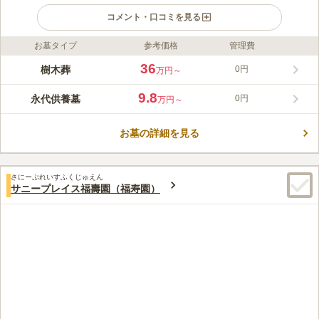
コメント・口コミを見る
お墓タイプ
参考価格
管理費
ライフドット編集部のコメント
都営三田線「新板橋駅」から徒歩６分と駅からのアクセス良好な
36
樹木葬
0円
万円～
霊園です。桜の名所 石神井川に隣接した桜が咲き誇るので、お
参り後の散策も楽しめます。サニープレイス福寿園は、宗旨・宗
9.8
永代供養墓
0円
万円～
派は不問で、生前申込み可能なので、どなたでもご利用頂けま
コメントの続きを読む
す。全区画、年間管理費が無料で、購入後の経済的な負担がかか
らず安心できます。また、ペットちゃんと一緒に眠ることができ
お墓の詳細を見る
口コミ評価
る、共葬可能の区画もあります。
4.4
みんなの評価
口コミ
20
件
故人が桜が好きだったため桜がある霊園を探していました。都内
30代
男性
さにーぷれいすふくじゅえん
では難しいかなと思いましたが桜の有名な石神井川に隣接するこの霊園を
サニープレイス福壽園（福寿園）
見つけることができました。今年の春にお墓参りに行きましたが見事な景
色でした。
口コミの続きを読む