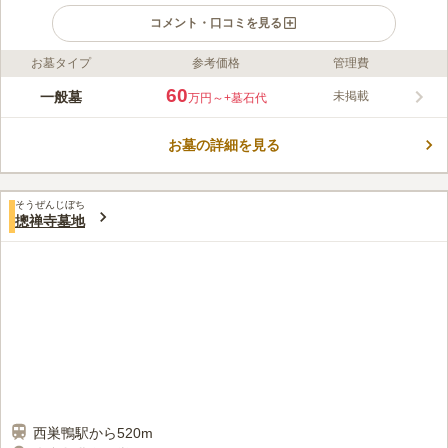
コメント・口コミを見る
お墓タイプ
参考価格
管理費
ライフドット編集部のコメント
谷津大観音で知られる寿徳寺は、大きな木が並ぶ趣ある本堂と、
60
一般墓
未掲載
万円～
+墓石代
朱色の外壁や円形断面の屋根が印象的なお寺です。 建保2年
（1214年）頃に創建され、地域の人々の信仰を集めてきまし
お墓の詳細を見る
た。 地下鉄都営三田線「新板橋駅」「西巣鴨駅」から徒歩8分ほ
コメントの続きを読む
どでアクセスできるという、便利な立地にあることも魅力の一つ
となっています。
口コミ評価
そうぜんじぼち
この霊園はまだ誰からも評価されていません。
摠禅寺墓地
西巣鴨駅から520m