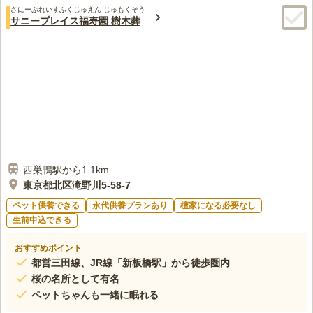
さにーぷれいすふくじゅえん じゅもくそう
サニープレイス福寿園 樹木葬
西巣鴨駅から1.1km
東京都北区滝野川5-58-7
ペット供養できる
永代供養プランあり
檀家になる必要なし
生前申込できる
おすすめポイント
都営三田線、JR線「新板橋駅」から徒歩圏内
桜の名所として有名
ペットちゃんも一緒に眠れる