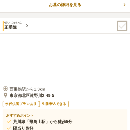
参りの際も安心です。
お墓の詳細を見る
口コミ評価
この霊園はまだ誰からも評価されていません。
せいじゅいん
正受院
西巣鴨駅から1.3km
東京都北区滝野川2-49-5
永代供養プランあり
生前申込できる
おすすめポイント
荒川線「飛鳥山駅」から徒歩5分
陽当り良好