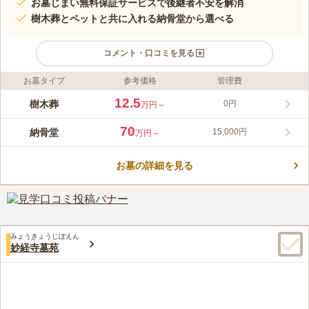
お墓じまい無料保証サービスで後継者不安を解消
樹木葬とペットと共に入れる納骨堂から選べる
コメント・口コミを見る
お墓タイプ
参考価格
管理費
ライフドット編集部のコメント
一年中多くの人で賑わう巣鴨近辺にある妙行寺の境内に、納骨堂
12.5
樹木葬
0円
万円～
と樹木葬が誕生しました。納骨堂は天井が高く静かで荘厳な建物
で、屋内施設のため天候を気にせずにお墓参りができます。専用
70
納骨堂
15,000円
万円～
の個別納骨壇で大切なペットと共に眠ることができ、天然木銘板
コメントの続きを読む
に名前を刻むことができます。樹木葬は築山庭園の四季折々の
樹々に囲まれたお堂に守られ、静かな参拝環境が整っています。
お墓の詳細を見る
口コミ評価
遺骨は石棺へ納骨され、白大理石の墓標に個人名が刻まれます。
この霊園はまだ誰からも評価されていません。
みょうきょうじぼえん
妙経寺墓苑