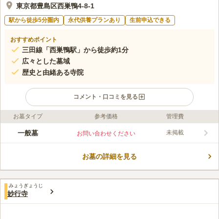
東京都豊島区西巣鴨4-8-1
駅から徒歩5分圏内
永代供養プランあり
生前申込できる
おすすめポイント
三田線「西巣鴨駅」から徒歩約1分
広々とした墓域
歴史と由緒ある寺院
コメント・口コミを見る
お墓タイプ
参考価格
管理費
ライフドット編集部のコメント
正法院は､天平2年(西暦730)に創建され、歴史深い由緒正しい寺
一般墓
未掲載
お問い合わせください
院です。1000年以上の長い歴史を持つ本堂に鎮座する本尊聖観
世菩薩坐像をはじめ、１０を超える寺宝をもっています。国産の
お墓の詳細を見る
銘石が並ぶ墓所はまさに圧巻です。都心にありながら、広々とし
コメントの続きを読む
た苑内は平坦に整備されて、幅広い層がお参りしやすい環境で
す。
口コミ評価
みょうぎょうじ
この霊園はまだ誰からも評価されていません。
妙行寺