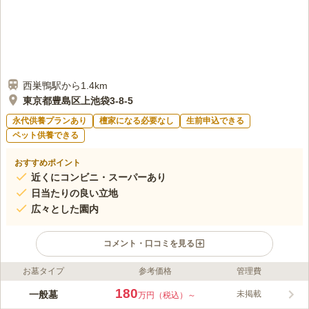
西巣鴨駅から1.4km
東京都豊島区上池袋3-8-5
永代供養プランあり
檀家になる必要なし
生前申込できる
ペット供養できる
おすすめポイント
近くにコンビニ・スーパーあり
日当たりの良い立地
広々とした園内
コメント・口コミを見る
お墓タイプ
参考価格
管理費
ライフドット編集部のコメント
豊島区内東武東上線「北池袋駅」で徒歩約２分と駅からのアクセ
180
一般墓
未掲載
万円（税込）～
スが抜群です。 また、駐車場も完備しているので、お車でお越