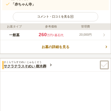
「赤ちゃん寺」
コメント・口コミを見る
お墓タイプ
参考価格
管理費
ライフドット編集部のコメント
京浜東北線・東京メトロ南北線「王子駅」より徒歩6分と、各駅
260
一般墓
20,000円
万円
+墓石代
からのアクセスも抜群な正受院です。墓地は陽当り良好で、明る
い雰囲気となっているので、ゆっくりと落ち着いてお参り頂けま
お墓の詳細を見る
す。また、境内には、江戸時代後期の著名な探検家・近藤重蔵
コメントの続きを読む
（守重）の石像があります。「赤ちゃん寺」とも呼ばれ、赤ちゃ
んの納骨・供養をしてくれます。
口コミ評価
さくらてらすそめい じゅもくそう
この霊園はまだ誰からも評価されていません。
サクラテラスそめい 樹木葬