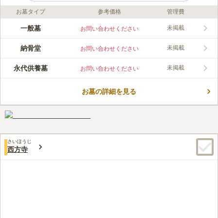
お墓タイプ
参考価格
管理費
ライフドット編集部のコメント
最寄駅からほど近く、駐車場も完備しているのでお車でも心配あ
一般墓
未掲載
お問い合わせください
りません。 施設が充実しており、墓地には一般墓地の他に永代
供養墓、納骨棚があります。また、ペット供養墓もあるので、家
納骨堂
未掲載
お問い合わせください
族として生活してきた可愛いペットを安心して預ける事ができま
コメントの続きを読む
す。 またバリアフリーになっているので、お子様連れの方や車
永代供養墓
未掲載
お問い合わせください
椅子、お年寄りでも安心してお参りしていただけます。
口コミ評価
4.0
みんなの評価
口コミ
1
件
お墓の詳細を見る
近くには店がないが、いずれにしても自家用車で行くので通り道
60代
男性
の大型スーパーに立ち寄り買い物をしてから、墓に向かうことができるの
で苦にならない。
口コミの続きを読む
さいほうじ
西方寺