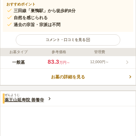
おすすめポイント
三田線「巣鴨駅」から徒歩約8分
自然を感じられる
過去の宗旨・宗派は不問
コメント・口コミを見る
お墓タイプ
参考価格
管理費
ライフドット編集部のコメント
全体的に高さを抑え、開放感のある日当たりの良いつくりになっ
83.3
一般墓
12,000円～
万円～
ています。歴史深く、藤原角行や藤本豊前太夫一族の墓など著名
人の墓石がある由緒正しい寺院墓地です。 「巣鴨駅」や「駒込
お墓の詳細を見る
駅」からアクセスできます。主要路線の駅で、お参り前後の利便
コメントの続きを読む
性も高いです。法要や葬儀なども寺院にお願いできるので、安心
して故人を預けられます。苑内外の施設の充実加減は、都心なら
口コミ評価
ではといえます。
ぜんようじ
この霊園はまだ誰からも評価されていません。
薬王山延寿院 善養寺