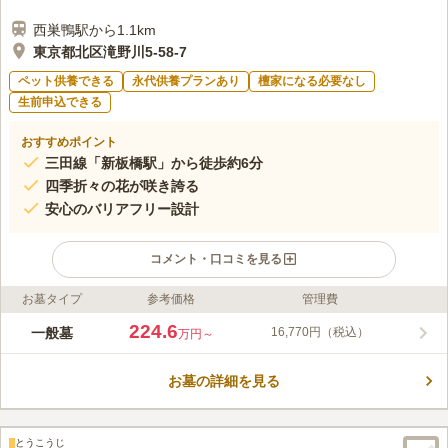
西巣鴨駅から1.1km
東京都北区滝野川5-58-7
ペット供養できる
永代供養プランあり
檀家になる必要なし
生前申込できる
おすすめポイント
三田線「新板橋駅」から徒歩約6分
四季折々の花が咲き誇る
安心のバリアフリー設計
コメント・口コミを見る
お墓タイプ
参考価格
管理費
ライフドット編集部のコメント
サニープレイス福壽園（福寿園）は、都市型公園墓地です。境内
224.6
一般墓
16,770円（税込）
万円～
には、瘡守稲荷・幡ヶ谷聖観音・浄霊殿・酒呑地蔵・しあわせ地
蔵・庚申塚等があり、季節によって花が咲き誇りお参り後の散策
お墓の詳細を見る
も楽しめます。また、園内はバリアフリー設計で、参道はタイル
コメントの続きを読む
敷きで、水はけが良く、平坦なので車いすの方や足が不自由な方
でも安心してお参りできます。
口コミ評価
とうこうじ
この霊園はまだ誰からも評価されていません。