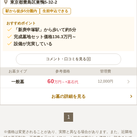
東京都豊島区巣鴨5-32-2
駅から徒歩5分圏内
生前申込できる
おすすめポイント
「新庚申塚駅」から歩いて約5分
完成墓地セット価格136.3万円～
設備が充実している
コメント・口コミを見る
お墓タイプ
参考価格
管理費
ライフドット編集部のコメント
克永元年（1624年）、湯島の地に建立された曹洞宗のお寺で
60
一般墓
12,000円
万円～
+墓石代
す。 漫画界の巨匠である手塚治虫などの墓所があることでも有
名です。 明暦の大火（1657年）で類焼を被り、駒込の地に再建
お墓の詳細を見る
されました。 その後、明治の末から大正にかけて現在の巣鴨に
コメントの続きを読む
移転され、現在に至っています。 寺院墓地なので、利用は檀家
として入檀される人に限られています。
口コミ評価
この霊園はまだ誰からも評価されていません。
1
価格は変更されることがあり、実際と異なる場合があります。また、近隣地