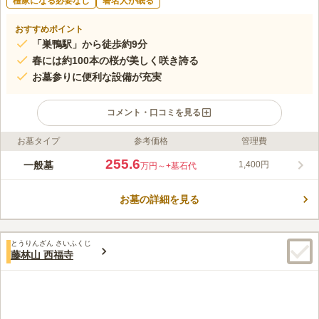
檀家になる必要なし
著名人が眠る
おすすめポイント
「巣鴨駅」から徒歩約9分
春には約100本の桜が美しく咲き誇る
お墓参りに便利な設備が充実
コメント・口コミを見る
お墓タイプ
参考価格
管理費
ライフドット編集部のコメント
都立 染井霊園は、春になるとソメイヨシノが咲き誇り、優しい
255.6
一般墓
1,400円
万円～
+墓石代
雰囲気のある公営墓地です。 最寄り駅の「巣鴨駅」からは徒歩9
分ほどでアクセスすることができます。 都立霊園の中では最も
お墓の詳細を見る
小規模ですが、明治7年に開園されたという歴史があり伝統的な
コメントの続きを読む
雰囲気があります。 岡倉天心、二葉亭四迷など、多くの著名人
が眠る霊園としても有名です。
口コミ評価
とうりんざん さいふくじ
4.5
みんなの評価
口コミ
8
件
藤林山 西福寺
霊園のそばにお花屋さんがあり、そこでお花と線香を買って、お
40代
女性
けとひしゃくをかりてお墓参りをします。通りの反対側に巣鴨地蔵があっ
て食事やおだんごを買ったりできる楽しみもあります
口コミの続きを読む