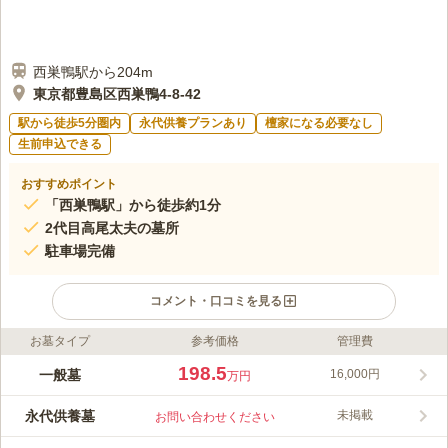
西巣鴨駅から204m
東京都豊島区西巣鴨4-8-42
駅から徒歩5分圏内
永代供養プランあり
檀家になる必要なし
生前申込できる
おすすめポイント
「西巣鴨駅」から徒歩約1分
2代目高尾太夫の墓所
駐車場完備
コメント・口コミを見る
お墓タイプ
参考価格
管理費
ライフドット編集部のコメント
この寺院は、屋根が低く奥に広がるような造りをしており、趣が
198.5
一般墓
16,000円
万円
感じられる建物です。また、墓地内には、ちょっとした休憩所が
あり、故人との時間をゆっくりと過ごすことができます。 都営
永代供養墓
未掲載
お問い合わせください
三田線「西巣鴨駅」から徒歩1分と、アクセス良好です。 駐車場
コメントの続きを読む
もあり、国道17号線「西巣鴨交差点」からすぐなので、お車でお