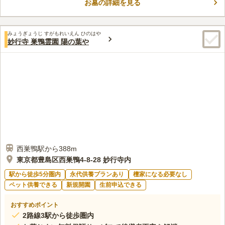
お墓の詳細を見る
に信仰と安らぎを提供しています。また、桜の名所「ソメイヨシ
コメントの続きを読む
ノ」発祥の地として知られ、春には多くの花見客が訪れます。ア
クセスも良好であり、歴史と自然を同時に楽しめるスポットで
口コミ評価
す。
みょうぎょうじ すがもれいえん ひのはや
この霊園はまだ誰からも評価されていません。
妙行寺 巣鴨霊園 陽の葉や
西巣鴨駅から388m
東京都豊島区西巣鴨4-8-28 妙行寺内
駅から徒歩5分圏内
永代供養プランあり
檀家になる必要なし
ペット供養できる
新規開園
生前申込できる
おすすめポイント
2路線3駅から徒歩圏内