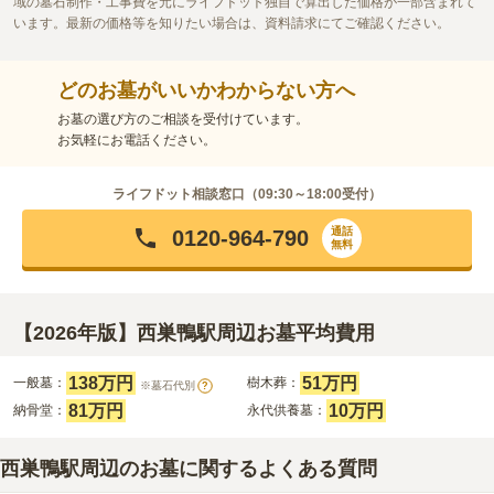
域の墓石制作・工事費を元にライフドット独自で算出した価格が一部含まれて
います。最新の価格等を知りたい場合は、資料請求にてご確認ください。
どのお墓がいいかわからない方へ
お墓の選び方のご相談を受付けています。
お気軽にお電話ください。
ライフドット相談窓口（
09:30～18:00
受付）
通話
0120-964-790
無料
【2026年版】西巣鴨駅周辺お墓平均費用
138万円
51万円
一般墓：
樹木葬：
※墓石代別
?
81万円
10万円
納骨堂：
永代供養墓：
西巣鴨駅周辺のお墓に関するよくある質問