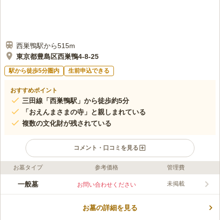
西巣鴨駅から515m
東京都豊島区西巣鴨4-8-25
駅から徒歩5分圏内
生前申込できる
おすすめポイント
三田線「西巣鴨駅」から徒歩約5分
「おえんまさまの寺」と親しまれている
複数の文化財が残されている
コメント・口コミを見る
お墓タイプ
参考価格
管理費
ライフドット編集部のコメント
善養寺は、天台宗の寺院で、正式には薬王山延寿院養善寺といい
一般墓
未掲載
お問い合わせください
ます。 江戸3大閻魔のひとつある、閻魔王坐像が本堂に安置され
ています。閻魔王坐像は豊島区登録有形文化財に指定されていま
お墓の詳細を見る
す。 「おえんまさまの寺」と呼ばれ、多くの人々から親しまれ
コメントの続きを読む
ている寺院です。 三田線「西巣鴨駅」から徒歩5分ほどで行くこ