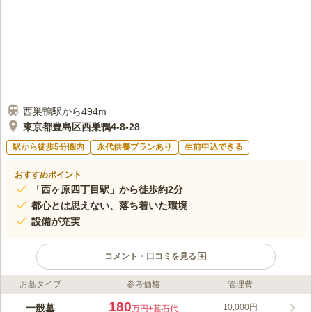
西巣鴨駅から494m
東京都豊島区西巣鴨4-8-28
駅から徒歩5分圏内
永代供養プランあり
生前申込できる
おすすめポイント
「西ヶ原四丁目駅」から徒歩約2分
都心とは思えない、落ち着いた環境
設備が充実
コメント・口コミを見る
お墓タイプ
参考価格
管理費
ライフドット編集部のコメント
四谷怪談の「お岩さん」に縁起をもつ由緒と歴史ある寺院です。
180
一般墓
10,000円
万円
+墓石代