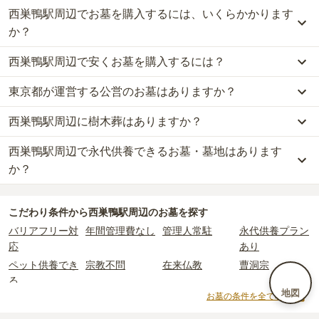
西巣鴨駅周辺でお墓を購入するには、いくらかかります
か？
西巣鴨駅周辺で安くお墓を購入するには？
西巣鴨駅周辺
での購入費用の目安は、
一般墓が約304万円、樹木葬
が約51万円、納骨堂が約81万円、永代供養墓が約10万円
です。
東京都が運営する公営のお墓はありますか？
西巣鴨駅周辺
で一番安価な
お墓
は、
サニープレイス福寿園 樹木葬
の
一般墓を建てる場合は、「永代使用料（土地代）」と「墓石代」の
永代供養墓
で、
10万円
からお求めいただけます。
2つが主な費用となります。
西巣鴨駅周辺に樹木葬はありますか？
西巣鴨駅周辺
には、
東京都
が運営する公営の霊園が
1
件あります。
一般的に最も費用を抑えられるのは、他の方のご遺骨と一緒に埋葬
西巣鴨駅周辺
の一般墓の永代使用料の平均は
138万円
で、墓石代は
都立 染井霊園
がそれにあたります。
する
「合祀墓（ごうしぼ）」
と呼ばれるタイプです。個別のお墓に
東京都の平均
166.9万円
です。いずれも区画の広さや墓石の大き
西巣鴨駅周辺で永代供養できるお墓・墓地はあります
西巣鴨駅周辺
には、
5
件の樹木葬があります。
比べて省スペースで管理の手間がかからないため、費用が安く設定
さ・素材によって変わります。
詳しくは、
西巣鴨駅周辺
の樹木葬の一覧
をご覧ください。
か？
公営霊園は民営の霊園と異なり、契約にあたって応募資格が設けら
されています。
樹木葬・納骨堂・永代供養墓は、基本的に墓石代がかからず、永代
れているケースがほとんどです。
価格の目安は、1名あたり5万円〜30万円程度です。
使用料のみかかります。
西巣鴨駅周辺
には、永代供養できるお墓・墓地が
12
件あります。
主な条件として、遺骨がすでにある、該当の市区町村に一定年数以
こだわり条件から
西巣鴨駅周辺
のお墓を探す
詳しくは、
西巣鴨駅周辺
の永代供養の一覧
をご覧ください。
上住んでいるなどが挙げられます。
西巣鴨駅周辺
で安価なお墓を探したい場合は、
価格の安い順
で並び
なお、お墓によっては以下の費用が別途かかる場合があります。
バリアフリー対
年間管理費なし
管理人常駐
永代供養プラン
条件を満たさない場合は、申し込み自体ができないことも多いた
替えてお墓を探すのがおすすめです。
・
開眼法要の費用
：お墓を新しく建てた際に行う儀式のための費
応
あり
め、事前の確認が重要です。
用。僧侶に渡すお布施がかかります。
契約条件の詳細は、各霊園のページをご確認いただくか、資料請求
ペット供養でき
宗教不問
在来仏教
曹洞宗
・
納骨式の費用
：お墓に遺骨を納める儀式のための費用。僧侶に渡
よりお問い合わせください。
る
すお布施、会食などの費用がかかります。
地図
お墓の条件を全て表示
・
年間管理費
：お墓の管理費。契約後、毎年発生するケースがあり
真言宗
日蓮宗
浄土宗
天台宗
ます。
樹木葬
納骨堂
永代供養墓
公営霊園