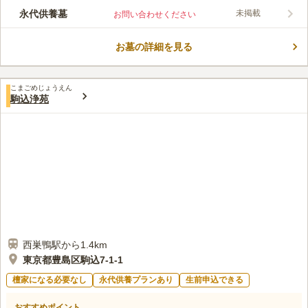
しの際も問題なくご利用できます。 日本三大稲荷のうち一つ、
永代供養墓
未掲載
お問い合わせください
関東別院としても名が知られている寺院です。 家業繁昌・開運
コメントの続きを読む
招福などとしても有名ですので、たくさんの方がご利用になられ
ています。
お墓の詳細を見る
口コミ評価
この霊園はまだ誰からも評価されていません。
こまごめじょうえん
駒込浄苑
西巣鴨駅から1.4km
東京都豊島区駒込7-1-1
檀家になる必要なし
永代供養プランあり
生前申込できる
おすすめポイント