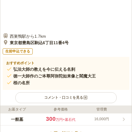
西巣鴨駅から1.7km
東京都豊島区駒込6丁目11番4号
生前申込できる
おすすめポイント
弘法大師の教えを今に伝える名刹
徳一大師作のご本尊阿弥陀如来像と閻魔大王
桜の名所
コメント・口コミを見る
お墓タイプ
参考価格
管理費
ライフドット編集部のコメント
西福寺は慶長元年（1596年）に創建された真言宗豊山派の名刹
300
一般墓
16,000円
万円
+墓石代
で、弘法大師の教えを伝えています。奈良時代の高僧徳一大師作
の阿弥陀如来像や閻魔大王が本堂に安置されており、訪れる人々