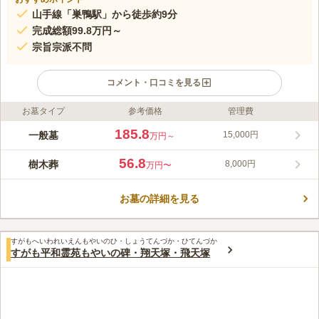
山手線「巣鴨駅」から徒歩約9分
完成総額99.8万円～
宗旨宗派不問
コメント・口コミを見る
お墓タイプ
参考価格
管理費
ライフドット編集部のコメント
駒込浄苑は、宗旨・宗派は不問になっており希少な好立地の宗教
185.8
一般墓
15,000円
万円～
自由な墓所です。園内は、陽当り良好で、階段のない平坦な作り
になっているので、お体の不自由な方や年配の方、小さなお子様
56.8
樹木葬
8,000円
万円〜
連れのご家族でも安心してお参り頂けます。また巣鴨の地蔵通り
コメントの続きを読む
商店街・霜降銀座商店街、日帰り温泉施設も徒歩圏内にあり、散
策をするのも楽しみの一つです。
お墓の詳細を見る
口コミ評価
4.5
みんなの評価
口コミ
2
件
霊園事務所にお墓参り用のお花・お線香・ろうそく等一式購入で
40代
男性
すがもへいわれいえんもやいのひ・しょうてんづか・ひてんづか
きるようになっていますので、不便なところはありません。
すがも平和霊苑もやいの碑・翔天塚・飛天塚
口コミの続きを読む