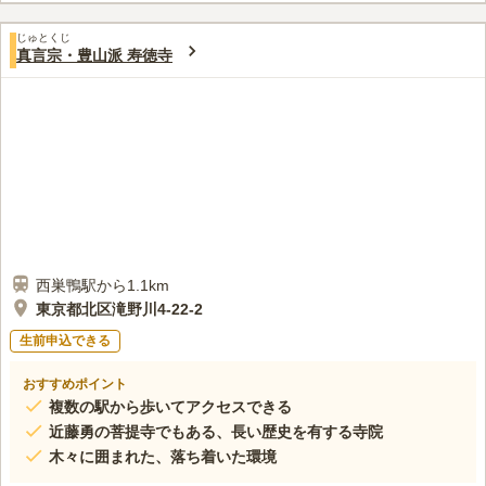
とができ、アクセスに便利なのもポイントです。
口コミ評価
じゅとくじ
この霊園はまだ誰からも評価されていません。
真言宗・豊山派 寿徳寺
西巣鴨駅から1.1km
東京都北区滝野川4-22-2
生前申込できる
おすすめポイント
複数の駅から歩いてアクセスできる
近藤勇の菩提寺でもある、長い歴史を有する寺院
木々に囲まれた、落ち着いた環境