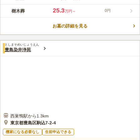
駅近でアクセスは非常にいいです。少し行くと繁華街があり、お
参り前後の予定も組みやすいです。 上の方にある墓域は見晴ら
25.3
樹木葬
0円
万円～
しが良く、お天気が良ければ富士山が見えます。 都心とは思え
コメントの続きを読む
ないほど静かで落ち着いた苑内は管理が行き届きいつ行っても清
潔です。苑内外の施設の充実加減も、都心ならではといえます。
お墓の詳細を見る
口コミ評価
この霊園はまだ誰からも評価されていません。
としまそめいじょうえん
豊島染井浄苑
西巣鴨駅から1.3km
東京都豊島区駒込7-2-4
檀家になる必要なし
生前申込できる