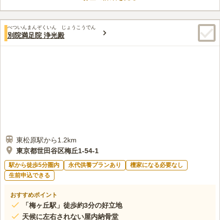
口コミ評価
軽に足を運ぶことができます。
この霊園はまだ誰からも評価されていません。
べついんまんぞくいん じょうこうでん
別院満足院 浄光殿
東松原駅から1.2km
東京都世田谷区梅丘1-54-1
駅から徒歩5分圏内
永代供養プランあり
檀家になる必要なし
生前申込できる
おすすめポイント
「梅ヶ丘駅」徒歩約3分の好立地
天候に左右されない屋内納骨堂