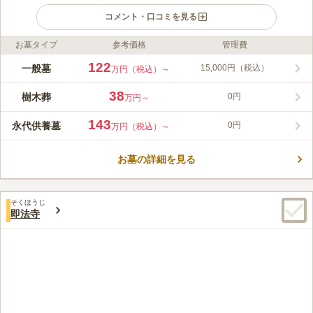
コメント・口コミを見る
お墓タイプ
参考価格
管理費
ライフドット編集部のコメント
1603年に開創された曹洞宗の寺院で、本尊は釈迦如来座像で
122
一般墓
15,000円（税込）
万円（税込）～
す。 新年祈祷会法要やお彼岸の先祖供養法要など、年間を通し
て様々な行事があります。 法要施設もあり、法事の際は安心し
38
樹木葬
0円
万円～
て相談できるのでご家族への負担も少ないです。 生前にお墓を
コメントの続きを読む
建立することもできるので、「子どもに迷惑をかけたくない」と
143
永代供養墓
0円
万円（税込）～
お考えの方も安心です。
口コミ評価
この霊園はまだ誰からも評価されていません。
お墓の詳細を見る
そくほうじ
即法寺