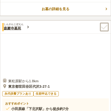
も魅力のひとつです。 「夏休み子どものつどい」というスイカ
割りなどをする行事も寺院で行われており、子ども達の元気な声
お墓の詳細を見る
口コミ評価
に故人も寂しい思いをすることはありません。
この霊園はまだ誰からも評価されていません。
しんがんじぼえん
森巖寺墓苑
東松原駅から1.8km
東京都世田谷区代沢3-27-1
永代供養プランあり
生前申込できる
おすすめポイント
小田原線「下北沢駅」から徒歩約7分