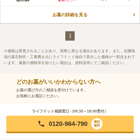
万円～
寺・勝林寺が管理する、樹木葬タイプの個別永代供養墓です。後
継者不要、人数や契約期間で複数のプランが用意されています。
お墓の詳細を見る
契約期間は7回忌、13回忌、23回忌、33回忌となっており、この
コメントの続きを読む
期間は個別の区画に埋葬されます。利用人数は2～4人で、最後の
方の納骨から契約期間後、合祀・永代供養されます。区画に設置
口コミ評価
する墓石・石碑は白御影石碑、グレー・ピンク御影石碑、赤・黒
この霊園はまだ誰からも評価されていません。
1
御影石碑・本小松石碑の6種類で、石種により金額が異なりま
す。
価格は変更されることがあり、実際と異なる場合があります。また、近隣地
域の墓石制作・工事費を元にライフドット独自で算出した価格が一部含まれて
います。最新の価格等を知りたい場合は、資料請求にてご確認ください。
どのお墓がいいかわからない方へ
お墓の選び方のご相談を受付けています。
お気軽にお電話ください。
ライフドット相談窓口（
09:30～18:00
受付）
通話
0120-964-790
無料