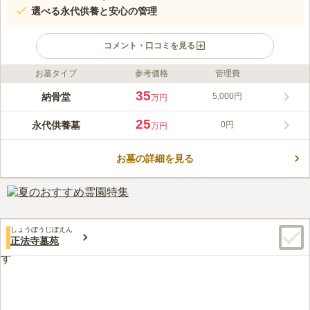
選べる永代供養と安心の管理
コメント・口コミを見る
お墓タイプ
参考価格
管理費
ライフドット編集部のコメント
閑静な住宅街の中に映える翡翠色の屋根が印象的な別院満足院。
35
納骨堂
5,000円
万円
福井県鯖江市にある誠照寺を本山とする真宗誠照寺派の東京別院
として、昭和元年に創始されました。 小田急線「梅ヶ丘駅」か
25
永代供養墓
0円
万円
ら徒歩３分という便利な立地にありながら、都会の喧騒を忘れさ
コメントの続きを読む
せる閑静な佇まいのお寺です。 満足院の納骨堂「浄光殿」は室
内にあり、天候を気にせずにゆっくりお参りいただけます。宗旨
お墓の詳細を見る
口コミ評価
を問わず、ご利用可能です。
この霊園はまだ誰からも評価されていません。
しょうぼうじぼえん
正法寺墓苑