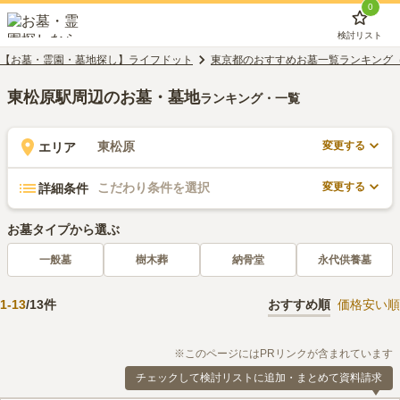
0
検討リスト
【お墓・霊園・墓地探し】ライフドット
東京都のおすすめお墓一覧ランキング
東松原駅周辺のお墓・墓地
ランキング・一覧
変更する
東松原
エリア
変更する
こだわり条件を選択
詳細条件
お墓タイプから選ぶ
一般墓
樹木葬
納骨堂
永代供養墓
1
-
13
/
13
件
おすすめ順
価格安い順
※このページにはPRリンクが含まれています
チェックして検討リストに追加・まとめて資料請求