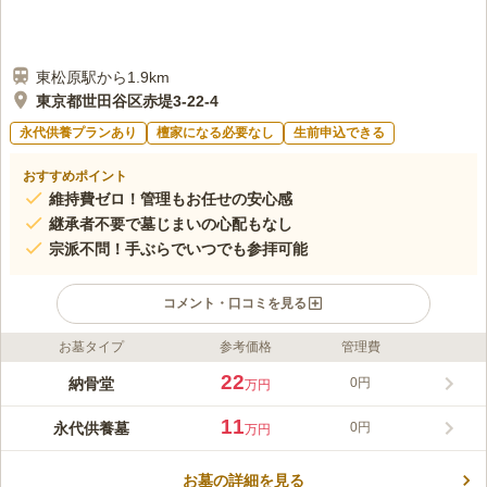
東松原駅から1.9km
東京都世田谷区赤堤3-22-4
永代供養プランあり
檀家になる必要なし
生前申込できる
おすすめポイント
維持費ゼロ！管理もお任せの安心感
継承者不要で墓じまいの心配もなし
宗派不問！手ぶらでいつでも参拝可能
コメント・口コミを見る
お墓タイプ
参考価格
管理費
ライフドット編集部のコメント
東京都世田谷区赤堤の静かな住宅街に佇む即法寺は、寛永15年に
22
納骨堂
0円
万円
創建された歴史ある真宗大谷派の寺院です。平成にはガーデニン
グを施した墓地、2026年には時代のニーズに応えた「永代供養
11
永代供養墓
0円
万円
付納骨堂 御守閣」が建立され、時代に寄り添うお参りの形を提
コメントの続きを読む
案しています。東急世田谷線「松原駅」や小田急線「経堂駅」な
ど3駅から徒歩圏内というアクセスの良さも魅力で、いつでも気
お墓の詳細を見る