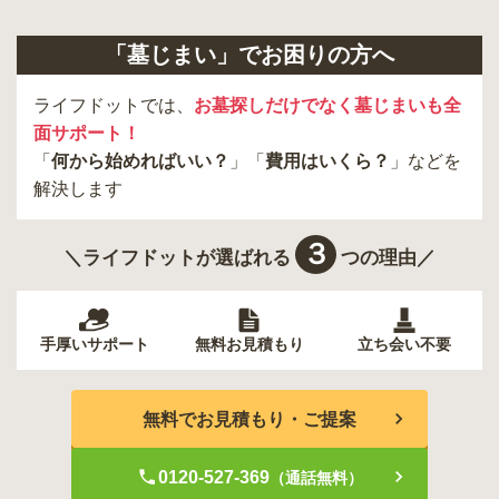
多摩市
千代田区
調布市
足立区
「墓じまい」でお困りの方へ
東久留米市
葛飾区
墨田区
杉並区
新宿区
稲城市
板橋区
ライフドットでは、
お墓探しだけでなく墓じまいも全
面サポート！
「
何から始めればいい？
」「
費用はいくら？
」などを
解決します
３
＼ライフドットが選ばれる
つの理由／
手厚いサポート
無料お見積もり
立ち会い不要
無料でお見積もり・ご提案
0120-527-369
（通話無料）