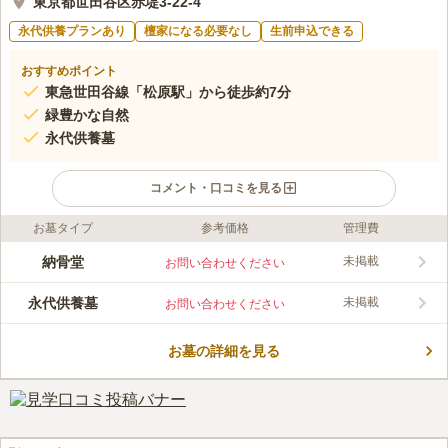
東京都世田谷区赤堤3-22-4
永代供養プランあり
檀家になる必要なし
生前申込できる
おすすめポイント
東急世田谷線「松原駅」から徒歩約7分
緑豊かな自然
永代供養墓
コメント・口コミを見る
お墓タイプ
参考価格
管理費
ライフドット編集部のコメント
小田急線「経堂駅」から徒歩約8分、東急世田谷線「松原駅」か
納骨堂
未掲載
お問い合わせください
ら徒歩約8分とアクセス良好です。 広い休憩所や、和室の法要施
設も完備されているため便利です。永代供養墓、納骨堂があり、
永代供養墓
未掲載
お問い合わせください
継承者がいなくても安心できる寺院になっています。 永代供養
コメントの続きを読む
でありながらも従来のお墓に近い形式をとり、個人それぞれのお
墓のようにお参りができます。
お墓の詳細を見る
口コミ評価
この霊園はまだ誰からも評価されていません。