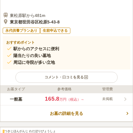
東松原駅から481m
東京都世田谷区松原5-43-8
永代供養プランあり
生前申込できる
おすすめポイント
駅からのアクセスに便利
陽当たりの良い墓地
周辺に寺院が多い立地
コメント・口コミを見る
お墓タイプ
参考価格
管理費
ライフドット編集部のコメント
勝林寺は浄土真宗本願寺派の寺院で、1596年創建とされてお
165.8
一般墓
未掲載
万円（税込）～
り、関東大震災の後今の場所に移りました。 寺院に行く際の目
印として、近くに区立松原小学校があるので迷うことがありませ
お墓の詳細を見る
ん。 また、沿線沿いに位置しているので、電車でのお参りも道
コメントの続きを読む
がわかりやすいです。 本堂は、現代風の建物で清潔感があり、
手入れが行き届いています。 寺院墓地なので、お一人の方や女
口コミ評価
性の方のみでも安心して故人と語らうことができます。
つきじほんがんじ わだぼりびょうしょ