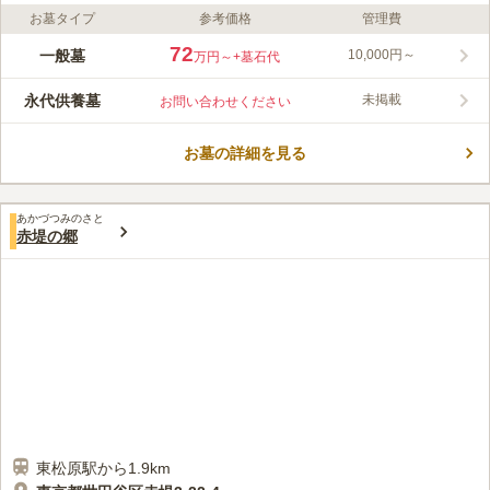
お墓タイプ
参考価格
管理費
ライフドット編集部のコメント
世田谷区にある由緒ある寺院墓地です。日本ならではの和を感じ
72
一般墓
10,000円～
万円～
+墓石代
られる造りになっています。和やかな雰囲気が漂い、日本らしい
良さを演出しています。また、桜の木を植えており春には桜満開
永代供養墓
未掲載
お問い合わせください
の景色を楽しむ事ができます。参道は平坦になっており、安心し
コメントの続きを読む
てご利用できます。一般墓所・永代供養塔が用意されており、宗
旨・宗派は不問となっています。
お墓の詳細を見る
口コミ評価
5.0
みんなの評価
口コミ
1
件
近くにひまわり公園、よろずや旅館がある。少し歩けば、西友や
40代
男性
あかづつみのさと
コンビニのファミリーマートがあるため、便利な立地と言える。
赤堤の郷
口コミの続きを読む
東松原駅から1.9km