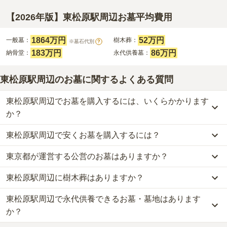
【2026年版】東松原駅周辺お墓平均費用
1864万円
52万円
一般墓：
樹木葬：
※墓石代別
?
183万円
86万円
納骨堂：
永代供養墓：
東松原駅周辺のお墓に関するよくある質問
東松原駅周辺でお墓を購入するには、いくらかかります
か？
東松原駅周辺で安くお墓を購入するには？
東松原駅周辺
での購入費用の目安は、
一般墓が約2031万円、樹木葬
が約52万円、納骨堂が約183万円、永代供養墓が約86万円
です。
東京都が運営する公営のお墓はありますか？
東松原駅周辺
で一番安価な
お墓
は、
即法寺
の
永代供養墓
で、
11万円
一般墓を建てる場合は、「永代使用料（土地代）」と「墓石代」の
からお求めいただけます。
2つが主な費用となります。
東松原駅周辺に樹木葬はありますか？
東松原駅周辺
には、公営の霊園の掲載がありません。
一般的に最も費用を抑えられるのは、他の方のご遺骨と一緒に埋葬
東松原駅周辺
の一般墓の永代使用料の平均は
1864万円
で、墓石代は
一方で、
東京都
内には、県または市区町村が運営する公営の霊園が
する
「合祀墓（ごうしぼ）」
と呼ばれるタイプです。個別のお墓に
東京都の平均
166.9万円
です。いずれも区画の広さや墓石の大き
東松原駅周辺で永代供養できるお墓・墓地はあります
東松原駅周辺
には、
2
件の樹木葬があります。
16
件あります。
比べて省スペースで管理の手間がかからないため、費用が安く設定
さ・素材によって変わります。
詳しくは、
東松原駅周辺
の樹木葬の一覧
をご覧ください。
か？
されています。
樹木葬・納骨堂・永代供養墓は、基本的に墓石代がかからず、永代
公営霊園は民営の霊園と異なり、契約にあたって応募資格が設けら
価格の目安は、1名あたり5万円〜30万円程度です。
使用料のみかかります。