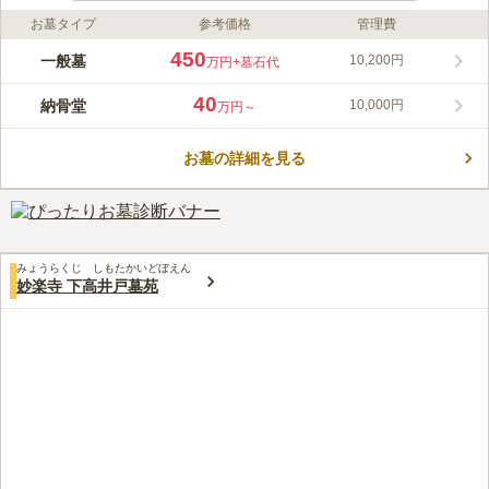
お墓タイプ
参考価格
管理費
ライフドット編集部のコメント
築地本願寺 和田堀廟所 納骨堂は、春には桜が満開に咲き誇り、
450
一般墓
10,200円
万円
+墓石代
穏やかな気持ちでお参りにいくことができます。 「明大前駅」
から徒歩約10分の距離にあり、新宿や渋谷からもアクセスしやす
40
納骨堂
10,000円
万円～
く便利です。 納骨壇は5種類の中から収納数や予算によって選ぶ
コメントの続きを読む
ことができます。 設備も充実しているので、安心です。生前申
込も受け付けています。
お墓の詳細を見る
口コミ評価
この霊園はまだ誰からも評価されていません。
みょうらくじ しもたかいどぼえん
妙楽寺 下高井戸墓苑