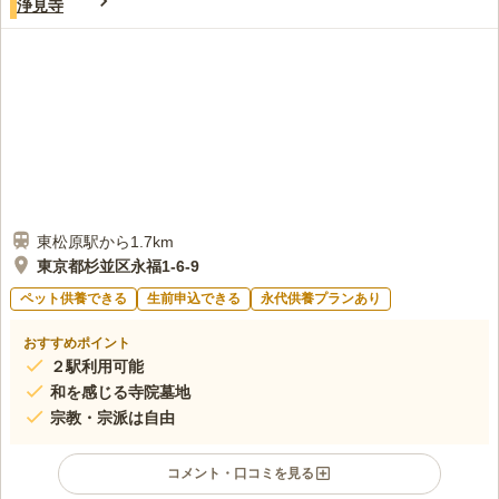
浄見寺
自宅から霊園までの間ににスーパーがあるので、いつもそこでお
30代
女性
花やお供えものを買っていっていてとても便利です。
口コミの続きを読む
東松原駅から1.7km
東京都杉並区永福1-6-9
ペット供養できる
生前申込できる
永代供養プランあり
おすすめポイント
２駅利用可能
和を感じる寺院墓地
宗教・宗派は自由
コメント・口コミを見る