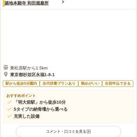
4.2
みんなの評価
口コミ
3
件
築地本願寺 和田堀廟所
自宅から徒歩7分。この上なくアクセスは良好です。不満要素は
50代
男性
全くありません。芸能人や文化人のお墓もあるようなので鼻高々です。。
口コミの続きを読む
東松原駅から1.5km
東京都杉並区永福1-8-1
駅から徒歩5分圏内
永代供養プランあり
眺めがいい
生前申込できる
おすすめポイント
「明大前駅」から徒歩10分
5タイプの納骨壇から選べる
充実した設備
コメント・口コミを見る