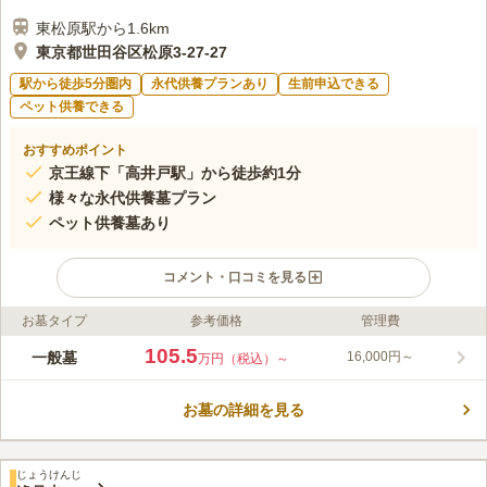
東松原駅から1.6km
東京都世田谷区松原3-27-27
駅から徒歩5分圏内
永代供養プランあり
生前申込できる
ペット供養できる
おすすめポイント
京王線下「高井戸駅」から徒歩約1分
様々な永代供養墓プラン
ペット供養墓あり
コメント・口コミを見る
お墓タイプ
参考価格
管理費
ライフドット編集部のコメント
妙楽寺は、京王線下高井戸駅から徒歩2分の住宅街にある日蓮宗
105.5
一般墓
16,000円～
万円（税込）～
の寺院。陽当りも良く、駅からのアクセス良好な霊園です。
1949（昭和24）年に開かれ、永代供養墓や共同ペット供養墓も
お墓の詳細を見る
ありお好みでお選び頂けます。駐車場も完備されています。妙楽
コメントの続きを読む
寺では檀家や地域の住民が参加できるような行事が多数あり、お
経教室や人生相談室などを開催しています。
口コミ評価
じょうけんじ
3.8
みんなの評価
口コミ
1
件