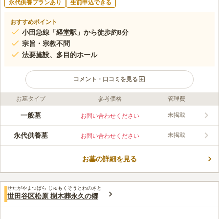
永代供養プランあり
生前申込できる
おすすめポイント
小田急線「経堂駅」から徒歩約8分
宗旨・宗教不問
法要施設、多目的ホール
コメント・口コミを見る
お墓タイプ
参考価格
管理費
ライフドット編集部のコメント
即法寺は浄土真宗の大谷派の寺院で、法照山と号します。本堂に
一般墓
未掲載
お問い合わせください
は阿弥陀如来像を御本尊としてあります。宗旨・宗派を問わない
納骨堂です。 小田急線「経堂駅」から徒歩約8分、東急世田谷線
永代供養墓
未掲載
お問い合わせください
「松原駅」より徒歩約8分とアクセス良好です。また駐車場も完
コメントの続きを読む
備しています。 新設された彌勒殿は、最新の空調設備が整えら
れていて、天候に左右されずいつでも清潔な空間を提供していま
お墓の詳細を見る
口コミ評価
す。
この霊園はまだ誰からも評価されていません。
せたがやまつばら じゅもくそうとわのさと
世田谷区松原 樹木葬永久の郷