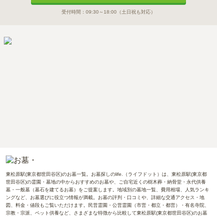
受付時間：
09:30～18:00
（土日祝も対応）
東松原駅(東京都世田谷区)のお墓一覧。お墓探しのlife.（ライフドット）は、東松原駅(東京都
世田谷区)の霊園・墓地の中からおすすめのお墓や、ご自宅近くの樹木葬・納骨堂・永代供養
墓・一般墓（墓石を建てるお墓）をご提案します。地域別の墓地一覧、費用相場、人気ランキ
ングなど、お墓選びに役立つ情報が満載。お墓の評判・口コミや、詳細な交通アクセス・地
図、料金・値段もご覧いただけます。民営霊園・公営霊園（市営・都立・都営）・有名寺院、
宗教・宗派、ペット供養など、さまざまな特徴から比較して東松原駅(東京都世田谷区)のお墓