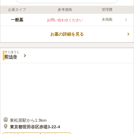
お墓タイプ
参考価格
管理費
ライフドット編集部のコメント
円乗院の創建年代は不詳ですが、1625年までには代田村村民の
一般墓
未掲載
お問い合わせください
菩提寺として創建していたと言われている由緒ある寺院です。
都心でありながら豊かな緑が残されており、丁寧に手入れをされ
お墓の詳細を見る
ています。 墓地の周りは外壁で囲まれていて、住宅地の中にあ
コメントの続きを読む
りながらもプライバシーは守られています。 ゆっくりと故人と
語らうことができるのも嬉しいポイントのひとつです。
口コミ評価
そくほうじ
この霊園はまだ誰からも評価されていません。
即法寺
東松原駅から1.9km
東京都世田谷区赤堤3-22-4