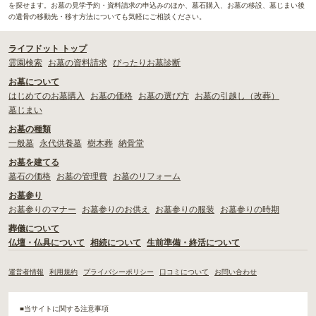
を探せます。お墓の見学予約・資料請求の申込みのほか、墓石購入、お墓の移設、墓じまい後
の遺骨の移動先・移す方法についても気軽にご相談ください。
ライフドット トップ
霊園検索
お墓の資料請求
ぴったりお墓診断
お墓について
はじめてのお墓購入
お墓の価格
お墓の選び方
お墓の引越し（改葬）
墓じまい
お墓の種類
一般墓
永代供養墓
樹木葬
納骨堂
お墓を建てる
墓石の価格
お墓の管理費
お墓のリフォーム
お墓参り
お墓参りのマナー
お墓参りのお供え
お墓参りの服装
お墓参りの時期
葬儀について
仏壇・仏具について
相続について
生前準備・終活について
運営者情報
利用規約
プライバシーポリシー
口コミについて
お問い合わせ
■当サイトに関する注意事項