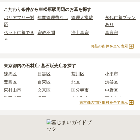
東松原駅周辺
には、永代供養できるお墓・墓地が
13
件あります。
れているケースがほとんどです。
こだわり条件から
東松原駅周辺
のお墓を探す
詳しくは、
東松原駅周辺
の永代供養の一覧
をご覧ください。
主な条件として、遺骨がすでにある、該当の市区町村に一定年数以
東松原駅周辺
で安価なお墓を探したい場合は、
価格の安い順
で並び
なお、お墓によっては以下の費用が別途かかる場合があります。
バリアフリー対
年間管理費なし
管理人常駐
永代供養プラン
上住んでいるなどが挙げられます。
替えてお墓を探すのがおすすめです。
・
開眼法要の費用
：お墓を新しく建てた際に行う儀式のための費
応
あり
条件を満たさない場合は、申し込み自体ができないことも多いた
用。僧侶に渡すお布施がかかります。
め、事前の確認が重要です。
ペット供養でき
宗教不問
浄土真宗
真言宗
・
納骨式の費用
：お墓に遺骨を納める儀式のための費用。僧侶に渡
契約条件の詳細は、各霊園のページをご確認いただくか、資料請求
る
すお布施、会食などの費用がかかります。
よりお問い合わせください。
お墓の条件を全て表示
・
年間管理費
：お墓の管理費。契約後、毎年発生するケースがあり
日蓮宗
浄土宗
樹木葬
納骨堂
ます。
永代供養墓
民営霊園
寺院墓地
1人用区画あり
2人用区画あり
3人用区画あり
東京都
内の石材店･墓石販売店を探す
正確な費用は、区画や石材の選び方によって大きく変わるため、見
練馬区
目黒区
荒川区
小平市
積もりを取るまで確定しません。
現地見学では、担当者に「提示金額以外にかかる費用はないか」を
豊島区
台東区
北区
渋谷区
必ず確認することをおすすめします。
東村山市
文京区
国分寺市
中野区
現地への見学が難しい場合は、資料請求でも各霊園の詳しい料金案
世田谷区
港区
東大和市
西東京市
内を取り寄せることができます。
東京都の市区町村を全て表示
立川市
奥多摩町
瑞穂町
江東区
小金井市
日の出町
品川区
三鷹市
狛江市
町田市
府中市
江戸川区
羽村市
昭島市
あきる野市
青梅市
日野市
八王子市
大田区
中央区