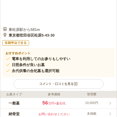
東松原駅から581m
東京都世田谷区松原5-43-30
生前申込できる
おすすめポイント
電車を利用してのお参りもしやすい
日照条件が良いお墓
永代供養の合祀墓も選択可能
コメント・口コミを見る
お墓タイプ
参考価格
管理費
ライフドット編集部のコメント
正法寺の周辺には他に4つの寺院があることから、世田谷区の烏
56
一般墓
10,000円
万円
+墓石代
山と並んで「世田谷の第二の寺町」と言われている地域です。
寺町特有の落ち着いた時間が流れています。 本堂の外観はイン
納骨堂
未掲載
お問い合わせください
ド様式になっており、屋根のアーチや全体が白く輝く美しい建物
コメントの続きを読む