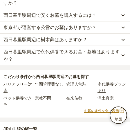
すか？
西日暮里駅周辺で安くお墓を購入するには？
西日暮里駅周辺
での購入費用の目安は、
一般墓が約377万円、樹木
葬が約87万円、納骨堂が約78万円、永代供養墓が約98万円
です。
東京都が運営する公営のお墓はありますか？
西日暮里駅周辺
で一番安価な
お墓
は、
台東区谷中永代供養・樹木葬
一般墓を建てる場合は、「永代使用料（土地代）」と「墓石代」の
霊園 観音寺
の
永代供養墓
で、
5万円
からお求めいただけます。
2つが主な費用となります。
西日暮里駅周辺に樹木葬はありますか？
西日暮里駅周辺
には、
東京都
が運営する公営の霊園が
1
件ありま
一般的に最も費用を抑えられるのは、他の方のご遺骨と一緒に埋葬
西日暮里駅周辺
の一般墓の永代使用料の平均は
210万円
で、墓石代
す。
する
「合祀墓（ごうしぼ）」
と呼ばれるタイプです。個別のお墓に
は
東京都の平均
166.9万円
です。いずれも区画の広さや墓石の大き
西日暮里駅周辺で永代供養できるお墓・墓地はあります
西日暮里駅周辺
には、
11
件の樹木葬があります。
都立 谷中霊園
がそれにあたります。
比べて省スペースで管理の手間がかからないため、費用が安く設定
さ・素材によって変わります。
詳しくは、
西日暮里駅周辺
の樹木葬の一覧
をご覧ください。
か？
されています。
樹木葬・納骨堂・永代供養墓は、基本的に墓石代がかからず、永代
公営霊園は民営の霊園と異なり、契約にあたって応募資格が設けら
価格の目安は、1名あたり5万円〜30万円程度です。
使用料のみかかります。
西日暮里駅周辺
には、永代供養できるお墓・墓地が
35
件あります。
れているケースがほとんどです。
こだわり条件から
西日暮里駅周辺
のお墓を探す
詳しくは、
西日暮里駅周辺
の永代供養の一覧
をご覧ください。
主な条件として、遺骨がすでにある、該当の市区町村に一定年数以
西日暮里駅周辺
で安価なお墓を探したい場合は、
価格の安い順
で並
なお、お墓によっては以下の費用が別途かかる場合があります。
バリアフリー対
年間管理費なし
管理人常駐
永代供養プラン
上住んでいるなどが挙げられます。
び替えてお墓を探すのがおすすめです。
・
開眼法要の費用
：お墓を新しく建てた際に行う儀式のための費
応
あり
条件を満たさない場合は、申し込み自体ができないことも多いた
用。僧侶に渡すお布施がかかります。
め、事前の確認が重要です。
ペット供養でき
宗教不問
在来仏教
浄土真宗
・
納骨式の費用
：お墓に遺骨を納める儀式のための費用。僧侶に渡
契約条件の詳細は、各霊園のページをご確認いただくか、資料請求
る
すお布施、会食などの費用がかかります。
よりお問い合わせください。
お墓の条件を全て表示
・
年間管理費
：お墓の管理費。契約後、毎年発生するケースがあり
曹洞宗
真言宗
日蓮宗
浄土宗
ます。
臨済宗
天台宗
樹木葬
納骨堂
地図
永代供養墓
公営霊園
民営霊園
寺院墓地
JR山手線の駅一覧