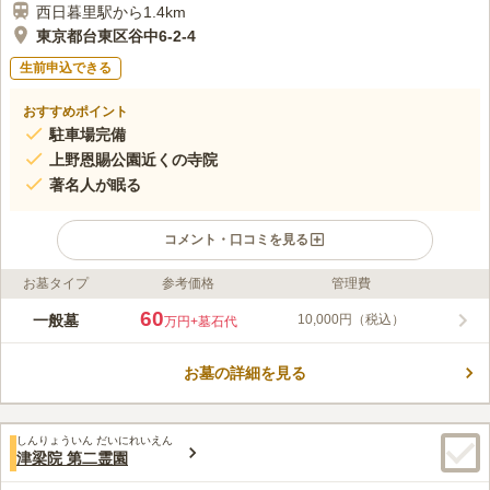
西日暮里駅から1.4km
東京都台東区谷中6-2-4
生前申込できる
おすすめポイント
駐車場完備
上野恩賜公園近くの寺院
著名人が眠る
コメント・口コミを見る
お墓タイプ
参考価格
管理費
ライフドット編集部のコメント
上恩賜公園や美術館、博物館などが近くにある、日蓮宗の寺院で
60
一般墓
10,000円（税込）
万円
+墓石代
す。 「日暮里駅」、「根津駅」、「千駄木駅」の主要3駅から徒
歩圏内という立地にあり、電車で行くこともできますが、駐車場
お墓の詳細を見る
も完備されているので、お車でも参拝可能です。 日当たりもよ
コメントの続きを読む
く、穏やかな空間にあるため、安らぎの中でお墓参りをすること
ができます。
口コミ評価
しんりょういん だいにれいえん
この霊園はまだ誰からも評価されていません。
津梁院 第二霊園