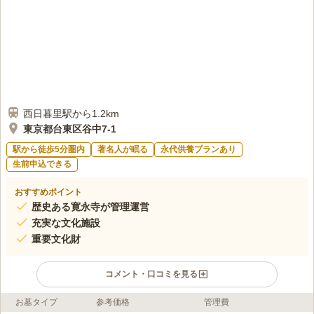
同で一献を設けている。
口コミの続きを読む
西日暮里駅から1.2km
東京都台東区谷中7-1
駅から徒歩5分圏内
著名人が眠る
永代供養プランあり
生前申込できる
おすすめポイント
歴史ある寛永寺が管理運営
充実な文化施設
重要文化財
コメント・口コミを見る
お墓タイプ
参考価格
管理費
ライフドット編集部のコメント