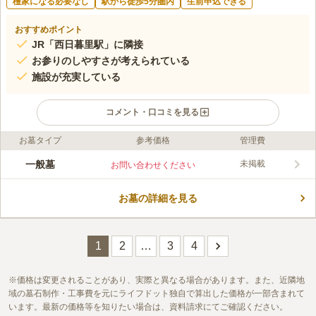
檀家になる必要なし
駅から徒歩5分圏内
生前申込できる
おすすめポイント
JR「西日暮里駅」に隣接
お参りのしやすさが考えられている
施設が充実している
コメント・口コミを見る
お墓タイプ
参考価格
管理費
ライフドット編集部のコメント
JR山手線「西日暮里駅」から徒歩約1分という、駅に隣接したア
一般墓
未掲載
お問い合わせください
クセス抜群な立地にある宗教不問の霊園です。 手入れが行き届
いており、いついっても園内は清潔感があり、気持ちが良いで
お墓の詳細を見る
す。 バリアフリー設計ではないですが、参道もきちんと舗装さ
コメントの続きを読む
れているため歩きやすく、年をとってもお参りしやすい環境が整
っています。
口コミ評価
この霊園はまだ誰からも評価されていません。
1
2
…
3
4
価格は変更されることがあり、実際と異なる場合があります。また、近隣地
域の墓石制作・工事費を元にライフドット独自で算出した価格が一部含まれて
います。最新の価格等を知りたい場合は、資料請求にてご確認ください。