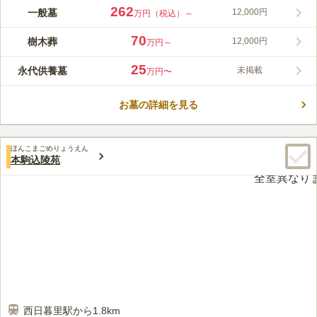
津梁院 第二霊園、天台宗の寺院「津梁院」によって管理・運営
262
一般墓
12,000円
万円（税込）～
されている墓地です。歴代の德川将軍家の菩提寺である寛永寺の
中にあります。JR線「鶯谷駅」北口から徒歩約10分と交通の便
70
樹木葬
12,000円
万円～
もよく、大変おすすめの墓地です。
コメントの続きを読む
25
永代供養墓
未掲載
万円〜
口コミ評価
この霊園はまだ誰からも評価されていません。
お墓の詳細を見る
ほんこまごめりょうえん
本駒込陵苑
西日暮里駅から1.8km