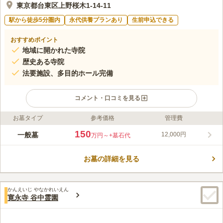
東京都台東区上野桜木1-14-11
駅から徒歩5分圏内
永代供養プランあり
生前申込できる
おすすめポイント
地域に開かれた寺院
歴史ある寺院
法要施設、多目的ホール完備
コメント・口コミを見る
お墓タイプ
参考価格
管理費
ライフドット編集部のコメント
台東区上野桜木に位置する天台宗東叡山 寛永寺墓地は、自然に
150
一般墓
12,000円
万円～
+墓石代
癒される歴史ある寺院です。徳川家ゆかりの寺院としても知ら
れ、徳川家将軍の6人の亡き命も眠っています。上野公園の隣に
お墓の詳細を見る
あり、緑の木々や美しい桜など。庭園内も見所が満載です。本堂
コメントの続きを読む
の内造も豪華で、これまでの歴史を感じさせます。17世紀半ばか
ら、重賞は徳川将軍から皇族へと変わっていきました。
口コミ評価
かんえいじ やなかれいえん
4.5
みんなの評価
口コミ
5
件
寛永寺 谷中霊園
献花、お線香は墓地にお茶屋がありそこで購入し、また墓地の掃
80代
男性
除や庭木の手入れは、お茶屋専属の庭師に年間契約で委託している。墓前
のお供え物は自宅が近いので持参している。御供養は、毎年自宅に親族一