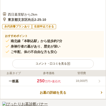
西日暮里駅から2km
東京都文京区向丘2-25-10
永代供養プランあり
生前申込できる
おすすめポイント
南北線「本駒込駅」から徒歩約7分
身禄行者の墓があり、歴史が深い
ご年配、体の不自由な方も安心
コメント・口コミを見る
お墓タイプ
参考価格
管理費
ライフドット編集部のコメント
海蔵寺は、1540年(天文9年)に、和田蔵門内に創建され、現在地
250
一般墓
18,000円
万円
+墓石代
に移転したのは、1655～1657年とされています。 富士山をかた
どった溶岩の山上には、身禄行者の墓と、江戸後期の儒学者の立
お墓の詳細を見る
原翆軒夫妻の墓などがあります。 閑静な寺町にあり、歴史が色
コメントの続きを読む
濃く残った、風情のある寺院です。 全区画が平坦な墓域となっ
ており、ご年配の方、体の不自由な方も、心静かに安心してお参
口コミ評価