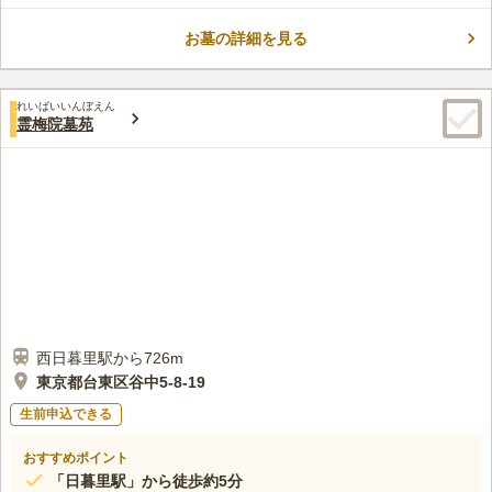
と、アクセス良好の場所に位置し、お車での参拝も可能です。
お墓の詳細を見る
「むしば祈念の寺」として知られ、今でも全国各地からむし歯除
コメントの続きを読む
けの祈祷を依頼する手紙が届くそうです。 歴史ある寺院であり
ながら、設備は充実しています。
口コミ評価
れいばいいんぼえん
4.0
みんなの評価
口コミ
1
件
霊梅院墓苑
お寺の入口にお墓用のお花屋が有り、そこで供花、線香などもま
60代
男性
とめて購入できます。近隣一帯が谷中の墓地・寺院なので、食事は上野界
隈のお店を予め予約しておきます
口コミの続きを読む
西日暮里駅から726m
東京都台東区谷中5-8-19
生前申込できる
おすすめポイント
「日暮里駅」から徒歩約5分