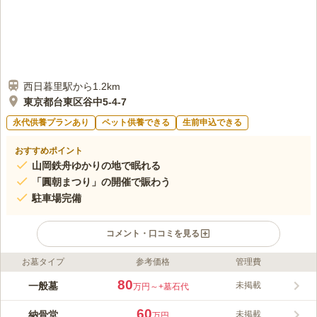
西日暮里駅から1.2km
東京都台東区谷中5-4-7
永代供養プランあり
ペット供養できる
生前申込できる
おすすめポイント
山岡鉄舟ゆかりの地で眠れる
「圓朝まつり」の開催で賑わう
駐車場完備
コメント・口コミを見る
お墓タイプ
参考価格
管理費
ライフドット編集部のコメント
千代田線「千駄木駅」から徒歩4分、「日暮里駅」「根津駅」か
80
一般墓
未掲載
万円～
+墓石代
らも徒歩圏で、東西めぐりんやバスを使ってもお参りできます。
また、首都高速都心環状線からも行けるので、アクセス抜群の霊
60
納骨堂
未掲載
万円