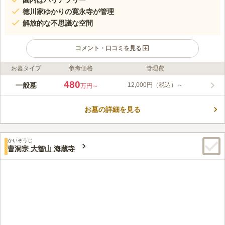
園内はバリアフリー
徳川家ゆかりの寛永寺が管理
解放的な不思議な空間
コメント・口コミを見る
お墓タイプ
参考価格
管理費
ライフドット編集部のコメント
寛永寺 徳川浄苑は、徳川将軍家代々の菩提寺として知られてい
480
一般墓
12,000円（税込）～
万円～
る天台宗の別格大本山寛永寺が管理する霊園です。 参拝者に優
しい、アクセス良好な立地で、駐車場も完備されているのでお車
お墓の詳細を見る
でも参拝に行くことができます。 バリアフリーで参道と水場が
コメントの続きを読む
整備されているため、水はけがよく、お年寄りから小さいお子様
まで、安心してお参りをすることができます。
口コミ評価
かいぞうじ
4.3
みんなの評価
口コミ
4
件
曹洞宗 大智山 海蔵寺
墓地管理事務所で、お花・線香を販売しており、いつもそれを利
70代
男性
用しています。持ってゆく事はありません。歩いて１０分程度のところ
に、豆腐料理専門の店があり、法事の時には予約して利用しています。大
小部屋があり、人数に合わせて４０人程度まで大丈夫です。
口コミの続きを読む