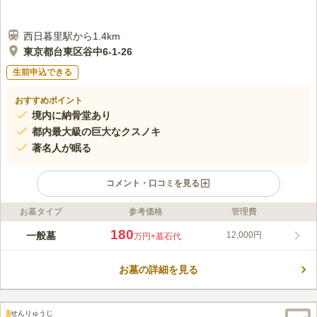
西日暮里駅から1.4km
東京都台東区谷中6-1-26
生前申込できる
おすすめポイント
境内に納骨堂あり
都内最大級の巨大なクスノキ
著名人が眠る
コメント・口コミを見る
お墓タイプ
参考価格
管理費
ライフドット編集部のコメント
谷中霊園のほど近くに存在する大雄寺は、「上野動物園東園
180
一般墓
12,000円
万円
+墓石代
駅」、「日暮里駅」から徒歩10分以内の好立地にあります。周り
にもお寺が多く、騒がしさは感じません。 閑静な境内にそびえ
お墓の詳細を見る
立つクスノキは、境内に緊張感を与え、荘厳な雰囲気を醸し出し
コメントの続きを読む
ています。 墓域の通路は広めにとられているため、お年寄り
や、お体の不自由な方でも歩きやすく、安心です。
口コミ評価
せんりゅうじ
この霊園はまだ誰からも評価されていません。