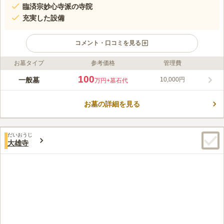
臨済宗妙心寺派の寺院
充実した設備
コメント・口コミを見る
お墓タイプ
参考価格
管理費
ライフドット編集部のコメント
「日暮里駅」から徒歩5分、お参りに便利な立地にあります。近
100
一般墓
10,000円
万円
+墓石代
隣で希少な臨済宗妙心寺派の寺院です。 陽当たりの良い屋外墓
地のほか、屋内墓地もあります。周りに商業施設はなく、境内は
お墓の詳細を見る
閑静で穏やかな時間が流れます。 バリアフリー設計もしっかり
コメントの続きを読む
とされているため、お年寄りやお体の不自由な方でもお参りがし
やすくなっています。
口コミ評価
だいおうじ
この霊園はまだ誰からも評価されていません。
大雄寺