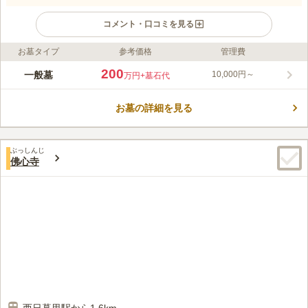
コメント・口コミを見る
お墓タイプ
参考価格
管理費
ライフドット編集部のコメント
人気の「日暮里駅」から徒歩4分ほどで行くことができ、アクセ
200
一般墓
10,000円～
万円
+墓石代
ス良好です。東京都指定天然記念物である樹齢600年のシイの大
木に見守られる、自然豊かな寺院墓地です。広い土地のある境内
お墓の詳細を見る
を巡ると心が安らぎます。売店があるため、お参りの際にもゆっ
コメントの続きを読む
くりと過ごすことが出来、法事の際には境内で会食も可能である
など、施設が充実しています。
口コミ評価
ぶっしんじ
4.5
みんなの評価
口コミ
1
件
佛心寺
寺町なので昔からの店舗も多くあり、コンビニエンスストアも有
80代
男性
るので、墓参に必要なものはすべて購入が可能です。食事処も軽食喫茶や
蕎麦屋も、お土産に昔ながらの佃煮専門店があり重宝してます。
口コミの続きを読む