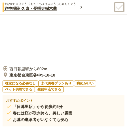
やなかじゅりょう くおん・ちょうみょうじじゅもくそう
谷中樹陵 久遠・長明寺樹木葬
西日暮里駅から802m
東京都台東区谷中5-10-10
檀家になる必要なし
永代供養プランあり
眺めがいい
ペット供養できる
生前申込できる
おすすめポイント
「日暮里駅」から徒歩約5分
春には桜が咲き誇る、美しい霊園
お墓の継承者がいなくても安心