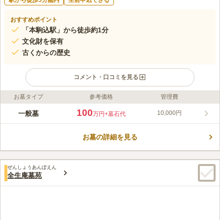
駅から徒歩5分圏内
生前申込できる
おすすめポイント
「本駒込駅」から徒歩約1分
文化財を保有
古くからの歴史
コメント・口コミを見る
お墓タイプ
参考価格
管理費
ライフドット編集部のコメント
文京区向丘に位置する光林寺は、文京区指定史跡の緒方洪庵墓、
100
一般墓
10,000円
万円
+墓石代
岡麓墓があり、お寺自体の歴史だけではなく、お墓としても残っ
ている伝統ある寺院です。文化財を保有している古き良き寺院
お墓の詳細を見る
で。 最寄り駅は、東京メトロ南北線「本駒込駅」から徒歩1分と
コメントの続きを読む
アクセス抜群です。 本駒込駅周辺には寺院が立ち並んでおり、
その一つがこの寺院です。
口コミ評価
ぜんしょうあんぼえん
4.0
みんなの評価
口コミ
4
件
全生庵墓苑
お供え物の販売については、三田線の白山駅の近くにあると思い
40代
男性
ますが、南北線本駒込駅周辺には、お花屋さんしかないので、お供え物は
事前に買って行った方がよいと思います。お花は前述のとおり、お寺の近
くにあるので、その場で購入できます。
口コミの続きを読む