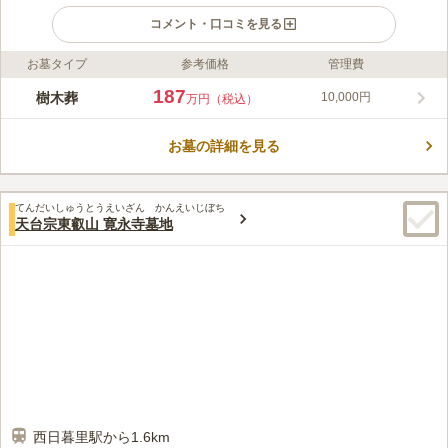
コメント・口コミを見る
お墓タイプ
参考価格
管理費
ライフドット編集部のコメント
都心にあるのにとても静かな、緑に囲まれた霊園です。土の中に
187
樹木葬
10,000円
万円（税込）
眠ることにこだわった樹木葬墓となっています。園内には樹齢
600年を超えるタブの木の下で眠れる人気の区画や、個人名を石
お墓の詳細を見る
碑に彫刻することができる1人用の樹木葬墓地などがあり、バラ
コメントの続きを読む
エティ豊か。経営主体である長明寺は、古くは蛍の名所として知
られ、水戸黄門で知られる水戸光圀もよく訪れたそうです。
口コミ評価
てんだいしゅうとうえいざん かんえいじぼち
4.9
みんなの評価
口コミ
2
件
天台宗東叡山 寛永寺墓地
日暮里駅の構内には、エキュート日暮里があります。 お寺さん
40代
女性
の近くには谷中銀座もありますので、お墓参りの後に少し散策もできそう
です。
口コミの続きを読む
西日暮里駅から1.6km