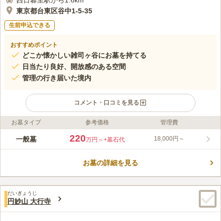
西日暮里駅から1.6km
東京都台東区谷中1-5-35
生前申込できる
おすすめポイント
どこか懐かしい雑司ヶ谷にお墓を持てる
日当たり良好、開放感のある空間
管理の行き届いた境内
コメント・口コミを見る
お墓タイプ
参考価格
管理費
ライフドット編集部のコメント
佛心寺は、東京都台東区谷中に位置する、日蓮宗の寺院です。
220
一般墓
18,000円～
万円～
+墓石代
「根津駅」から徒歩5分とアクセス良好で、駐車場も完備されて
いるので車での参拝も可能です。 昔ながらの雰囲気がそのまま
お墓の詳細を見る
に残っている境内は、日当たりも良好で、開放感のある空間で
コメントの続きを読む
す。 管理も行き届いており、お墓参りで訪れたときには、穏や
かな気持ちになることでしょう。
口コミ評価
だいぎょうじ
4.0
みんなの評価
口コミ
2
件
円妙山 大行寺
場所がらから、花屋が多いが仏花の単価が高すぎる。場所がら的
40代
男性
には、電車を下車してからの散歩道としては良いと思う。