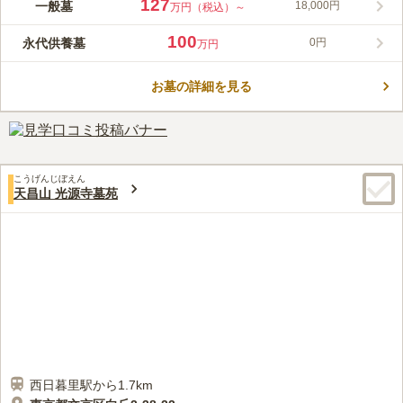
上野懸垂線「上野動物園東園駅」から徒歩7分と、アクセス抜群
127
一般墓
18,000円
万円（税込）～
の霊園です。また、周辺には上野動物園がありお参り後の散策も
楽しめます。春には桜が咲き誇り、心癒されます。大行寺は、天
100
永代供養墓
0円
万円
正16年(1588)圓妙院日感上人を開山として創建した法華経を唯一
コメントの続きを読む
の拠所とする日蓮宗の寺院です。大行寺は現在八十を超える谷中
の寺院の中でも、最も古くから在る寺の一つとなっています。
お墓の詳細を見る
口コミ評価
4.3
みんなの評価
口コミ
2
件
近くにお花屋さんがあります。谷中価格でかなり高いです。お寺
50代
女性
ばかりで公園などはありません。ファミリーレストランが近くにありま
す。
こうげんじぼえん
口コミの続きを読む
天昌山 光源寺墓苑
西日暮里駅から1.7km