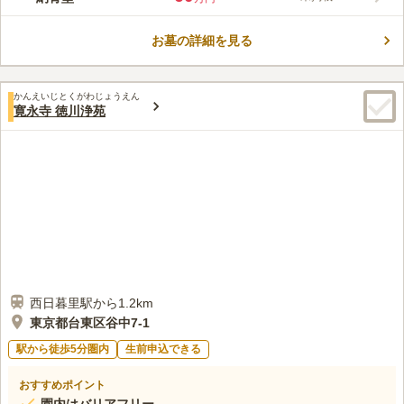
園です。近年土日祝日は「谷根千」散策の人々で賑わい、毎夏
コメントの続きを読む
（8月1日～31日））開催される「圓朝まつり」でもたくさんの
方が訪れます。
お墓の詳細を見る
口コミ評価
3.0
みんなの評価
口コミ
1
件
墓地の多い区域として通名な場所なので充実している。また、観
40代
男性
かんえいじとくがわじょうえん
光地としても有名なところなので周辺施設は充分ある
寛永寺 徳川浄苑
口コミの続きを読む
西日暮里駅から1.2km
東京都台東区谷中7-1
駅から徒歩5分圏内
生前申込できる
おすすめポイント