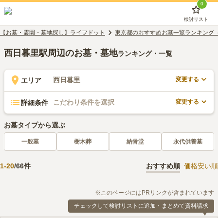
0
検討リスト
【お墓・霊園・墓地探し】ライフドット
東京都のおすすめお墓一覧ランキング
西日暮里駅周辺のお墓・墓地
ランキング・一覧
変更する
西日暮里
エリア
変更する
こだわり条件を選択
詳細条件
お墓タイプから選ぶ
一般墓
樹木葬
納骨堂
永代供養墓
1
-
20
/
66
件
おすすめ順
価格安い順
※このページにはPRリンクが含まれています
チェックして検討リストに追加・まとめて資料請求