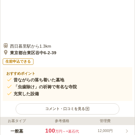
の請求がありました。
口コミの続きを読む
西日暮里駅から1.3km
東京都台東区谷中6-2-39
生前申込できる
おすすめポイント
昔ながらの落ち着いた墓地
「虫歯除け」の祈祷で有名な寺院
充実した設備
コメント・口コミを見る
お墓タイプ
参考価格
管理費
ライフドット編集部のコメント
1619年（元和5年）に了雲院日登聖人が創建したといわれてい
100
一般墓
12,000円
万円～
+墓石代
る、日蓮宗寺院です。 4路線が通る「日暮里駅」から徒歩7分