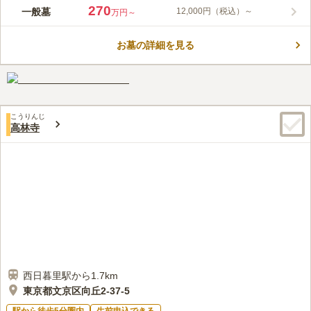
寛永二年に創建され、「東の比叡山」の異名をとる東叡山寛永寺
270
一般墓
12,000円（税込）～
万円～
は、徳川将軍家とゆかりの深い関東屈指の名刹であり、都内随一
の菩提寺のひとつです。霊園内はタイル敷きで歩きやすいようフ
お墓の詳細を見る
ラットな通路になっているので、車いすの方でも安心してお参り
コメントの続きを読む
頂けます。また、周囲には、東京国立博物館をはじめ、上野動物
園、東京芸術大学などの文化施設が数多くあるので、お寺の歴史
口コミ評価
を楽しめるだけでなく、散策も楽しめるのが特徴です。
4.0
みんなの評価
口コミ
9
件
由緒ある天台宗なので割高な感じがする。場所は台東区なので、
40代
女性
こうりんじ
地ぐらいも高そうだし、ジェイアール山手線の日暮里から徒歩5分で着くの
高林寺
で大変便利。法事は上野でやることが多い。
口コミの続きを読む
西日暮里駅から1.7km
東京都文京区向丘2-37-5