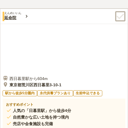
りすることができます。
2.8
みんなの評価
口コミ
2
件
周辺には花屋も有り、不便は無い。食事をする所も多数有、不便
60代
男性
えんめいいん
は無い。しかし、通常法事等は別の場所を探している。
延命院
口コミの続きを読む
西日暮里駅から604m
東京都荒川区西日暮里3-10-1
駅から徒歩5分圏内
永代供養プランあり
生前申込できる
おすすめポイント
人気の「日暮里駅」から徒歩4分
自然豊かな広い土地を持つ境内
売店や会食施設も完備