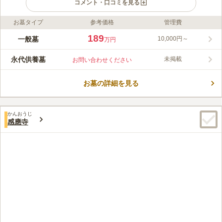
コメント・口コミを見る
お墓タイプ
参考価格
管理費
ライフドット編集部のコメント
仙龍寺は、東京都文京区にある臨済宗妙心寺派のお寺です。最寄
189
一般墓
10,000円～
万円
りの2駅から徒歩数分、近くのバス停からも徒歩数分の距離にあ
ります。万治年間（1658～1660）から続く由緒あるお寺で、所
永代供養墓
未掲載
お問い合わせください
蔵している阿弥陀如来坐像一躯は、区指定有形文化財となってい
コメントの続きを読む
ます。日当たりの良い墓域には一般墓と永代供養墓があり、六地
蔵がお墓を見守っています。
お墓の詳細を見る
口コミ評価
この霊園はまだ誰からも評価されていません。
かんおうじ
感應寺