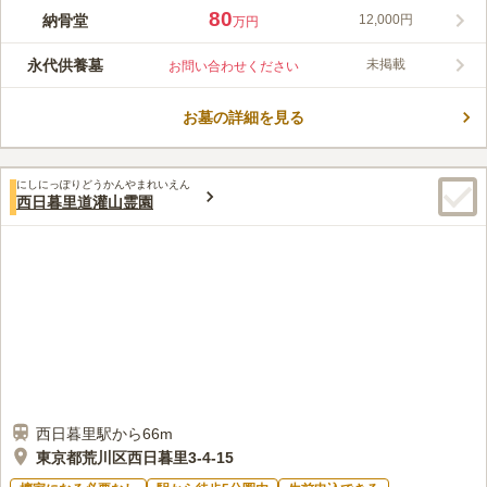
最寄り駅は「田端駅」で、駐車場も完備しているのでアクセスが
80
納骨堂
12,000円
万円
非常にいいのが特徴です。 屋内霊園ですので、雨の心配もな
く、またバリアフリー設備となっていているので、どなたでも不
永代供養墓
未掲載
お問い合わせください
便を感じることなくご利用いただけるようになっています。 建
コメントの続きを読む
物は素朴な外見ですが、個人を尊重する気持ちを深く示している
金色の絢爛な拝壇が魅力的です。
お墓の詳細を見る
口コミ評価
4.2
みんなの評価
口コミ
1
件
駅に近く、駅周辺には買い物をする場所や食事をする場所も沢山
50代
女性
にしにっぽりどうかんやまれいえん
あって便利であり、その割には騒々しくはなく、静かなところです。屋内
西日暮里道灌山霊園
にあるので、雨の日でも気にせず参拝することができます。
口コミの続きを読む
西日暮里駅から66m
東京都荒川区西日暮里3-4-15