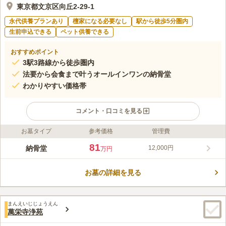
東京都文京区向丘2-29-1
永代供養プランあり
檀家になる必要なし
駅から徒歩5分圏内
生前申込できる
ペット供養できる
おすすめポイント
3駅3路線から徒歩圏内
法要から会食まで叶うオールインワンの納骨堂
わかりやすい価格帯
コメント・口コミを見る
お墓タイプ
参考価格
管理費
ライフドット編集部のコメント
本駒込陵苑は東京都文京区にあり、十方寺運営の2019年1月にオ
81
納骨堂
12,000円
万円
ープンした納骨堂です。とても綺麗な納骨堂で管理が行き届いて
おり、ロビー・参拝ブース・休憩所まで落ち着いた暖かな雰囲気
お墓の詳細を見る
です。美しい本堂と綺麗なエントランスがあり、ソファやテーブ
コメントの続きを読む
ルでごゆっくりと寛ぐことができます。地震に備え、免震工法を
採用しているので安心です。
口コミ評価
まんえいじじょうえん
4.8
みんなの評価
口コミ
4
件
萬栄寺浄苑
駅から2～3分ほどで行くことができます。道は平坦で歩きやすい
50代
女性