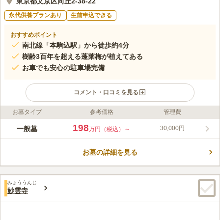
東京都文京区向丘2-38-22
永代供養プランあり
生前申込できる
おすすめポイント
南北線「本駒込駅」から徒歩約4分
樹齢3百年を超える蓬莱梅が植えてある
お車でも安心の駐車場完備
コメント・口コミを見る
お墓タイプ
参考価格
管理費
ライフドット編集部のコメント
東京メトロ南北線「本駒込駅」から徒歩4分程度で行くことがで
198
一般墓
30,000円
万円（税込）～
きます。平成５年に再興された高さ６メートルの木造金箔の十一
面観音があります。毎年、7月9日と10日にあたる「四万六千日
お墓の詳細を見る
（しまんろくせんにち）」の縁日では、「ほおずき千成り市」が
コメントの続きを読む
開催され、 屋台をはじめ、和太鼓やジャズのライブ演奏など、
長い間地域の人々に親しまれてきた催しがあります。
口コミ評価
みょううんじ
3.3
みんなの評価
口コミ
1
件
妙雲寺
墓守りの独身男性がお墓を清掃して下さっています。その方から
40代
女性
お供えの花や線香など購入する感じです。寺境内には大仏が展示してあり
どなたでも参拝出来ます。この大仏建立にあたり今は亡き住職からお布施