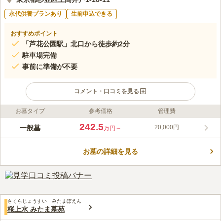
永代供養プランあり
生前申込できる
おすすめポイント
「芦花公園駅」北口から徒歩約2分
駐車場完備
事前に準備が不要
コメント・口コミを見る
お墓タイプ
参考価格
管理費
ライフドット編集部のコメント
最寄駅からは徒歩2分と近く、他にも「八幡山駅」と「千歳烏山
242.5
一般墓
20,000円
万円～
駅」から歩いてくることができます。 広い駐車場もあるので、
車を止めるスペースの心配せず来訪いただけます。 法要施設の
お墓の詳細を見る
一部を新築し、快適に参拝いただけるようになりました。 また
コメントの続きを読む
参拝に必要なものは、お持ちいただかなくても、長泉寺で購入で
きるので手ぶらでお越しいただけます。
口コミ評価
この霊園はまだ誰からも評価されていません。
さくらじょうすい みたまぼえん
桜上水 みたま墓苑