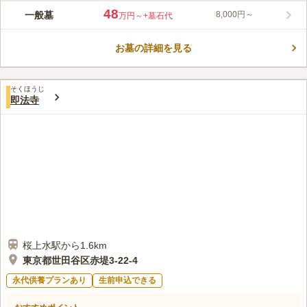
桜上水 みたま墓苑は、杉並区にある日蓮宗の寺院です。甲州街
48
一般墓
8,000円～
万円～
+墓石代
道沿いにあり、日当たりがとてもいいです。また、階段も無く道
幅もゆったりとし広いので、車いすの方でも安心です。最寄り駅
お墓の詳細を見る
は、京王線「桜上水駅」で徒歩5分とアクセスも良好です。駅か
コメントの続きを読む
ら近いにもかかわらず、寺院内は都会を感じさせない落ち着きと
静けさがあります。駐車場も完備していますので、ご家族でのお
口コミ評価
参りもしやすくなっています。
そくほうじ
この霊園はまだ誰からも評価されていません。
即法寺
桜上水駅から1.6km
東京都世田谷区赤堤3-22-4
永代供養プランあり
生前申込できる