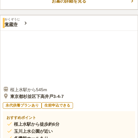
お墓の詳細を見る
ができます。 311号線の近くにあり、駐車場もあるので、遠方か
コメントの続きを読む
らも安心して車でアクセスすることができます。 「千歳船橋
駅」からも徒歩圏内で、バス停からも近いのでアクセスには困り
口コミ評価
ません。
かくぞうじ
この霊園はまだ誰からも評価されていません。
覚蔵寺
桜上水駅から545m
東京都杉並区下高井戸3-4-7
永代供養プランあり
生前申込できる
おすすめポイント
桜上水駅から徒歩約6分
玉川上水公園が近い