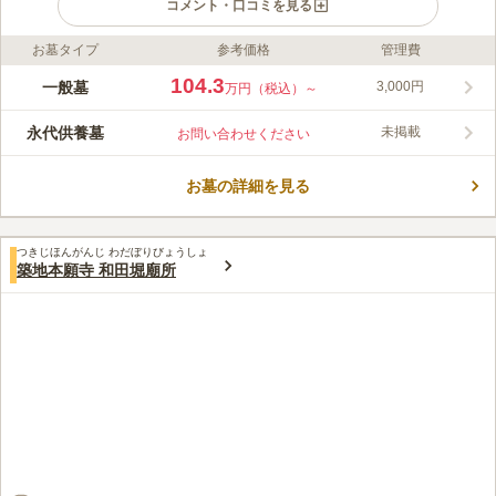
コメント・口コミを見る
お墓タイプ
参考価格
管理費
ライフドット編集部のコメント
自然環境の良さに加え、庭園内の植栽も楽しめるガーデニング風
104.3
一般墓
3,000円
万円（税込）～
墓地です。都内では珍しく利便性の良い立地にあります。苑内は
バリアフリーですので年配の方も安心してお参りが出来ます。ど
永代供養墓
未掲載
お問い合わせください
なたでもご利用可能です。
コメントの続きを読む
お墓の詳細を見る
口コミ評価
この霊園はまだ誰からも評価されていません。
つきじほんがんじ わだぼりびょうしょ
築地本願寺 和田堀廟所