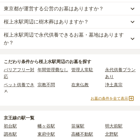
が約63万円、納骨堂が約213万円、永代供養墓が約106万円
です。
東京都が運営する公営のお墓はありますか？
桜上水駅周辺
で一番安価な
お墓
は、
即法寺
の
永代供養墓
で、
11万円
一般墓を建てる場合は、「永代使用料（土地代）」と「墓石代」の
からお求めいただけます。
2つが主な費用となります。
桜上水駅周辺に樹木葬はありますか？
桜上水駅周辺
には、公営の霊園の掲載がありません。
一般的に最も費用を抑えられるのは、他の方のご遺骨と一緒に埋葬
桜上水駅周辺
の一般墓の永代使用料の平均は
1390万円
で、墓石代は
一方で、
東京都
内には、県または市区町村が運営する公営の霊園が
する
「合祀墓（ごうしぼ）」
と呼ばれるタイプです。個別のお墓に
東京都の平均
166.9万円
です。いずれも区画の広さや墓石の大き
桜上水駅周辺で永代供養できるお墓・墓地はあります
桜上水駅周辺
には、
1
件の樹木葬があります。
16
件あります。
比べて省スペースで管理の手間がかからないため、費用が安く設定
さ・素材によって変わります。
詳しくは、
桜上水駅周辺
の樹木葬の一覧
をご覧ください。
か？
されています。
樹木葬・納骨堂・永代供養墓は、基本的に墓石代がかからず、永代
公営霊園は民営の霊園と異なり、契約にあたって応募資格が設けら
価格の目安は、1名あたり5万円〜30万円程度です。
使用料のみかかります。
桜上水駅周辺
には、永代供養できるお墓・墓地が
11
件あります。
れているケースがほとんどです。
こだわり条件から
桜上水駅周辺
のお墓を探す
詳しくは、
桜上水駅周辺
の永代供養の一覧
をご覧ください。
主な条件として、遺骨がすでにある、該当の市区町村に一定年数以
桜上水駅周辺
で安価なお墓を探したい場合は、
価格の安い順
で並び
なお、お墓によっては以下の費用が別途かかる場合があります。
バリアフリー対
年間管理費なし
管理人常駐
永代供養プラン
上住んでいるなどが挙げられます。
替えてお墓を探すのがおすすめです。
・
開眼法要の費用
：お墓を新しく建てた際に行う儀式のための費
応
あり
条件を満たさない場合は、申し込み自体ができないことも多いた
用。僧侶に渡すお布施がかかります。
め、事前の確認が重要です。
ペット供養でき
宗教不問
在来仏教
浄土真宗
・
納骨式の費用
：お墓に遺骨を納める儀式のための費用。僧侶に渡
契約条件の詳細は、各霊園のページをご確認いただくか、資料請求
る
すお布施、会食などの費用がかかります。
よりお問い合わせください。
お墓の条件を全て表示
・
年間管理費
：お墓の管理費。契約後、毎年発生するケースがあり
曹洞宗
真言宗
日蓮宗
樹木葬
ます。
納骨堂
永代供養墓
民営霊園
寺院墓地
1人用区画あり
2人用区画あり
3人用区画あり
京王線の駅一覧
正確な費用は、区画や石材の選び方によって大きく変わるため、見
初台駅
幡ヶ谷駅
笹塚駅
明大前駅
積もりを取るまで確定しません。
現地見学では、担当者に「提示金額以外にかかる費用はないか」を
調布駅
東府中駅
高幡不動駅
北野駅