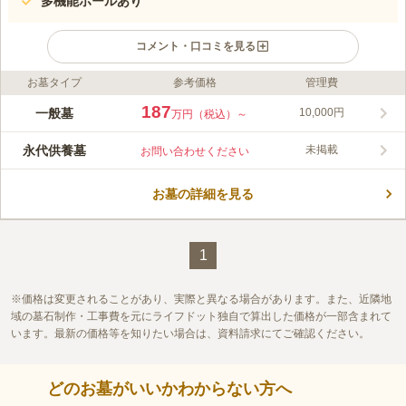
多機能ホールあり
コメント・口コミを見る
お墓タイプ
参考価格
管理費
ライフドット編集部のコメント
甲州街道沿いにある、緑豊かで日当たりの良い寺院墓地です。墓
187
一般墓
10,000円
万円（税込）～
域全体が階段のない平坦な造りになっており、足の不自由な方に
とって移動しやすい墓地となっています。一般墓と永代供養塔が
永代供養墓
未掲載
お問い合わせください
あり、永代供養塔はお墓の継承者がいない場合、永代に渡って供
コメントの続きを読む
養してもらうことが可能です。また、寄付金は不要なため、金銭
面についての不安がありません。寺院が所有する鬼子母神像は、
お墓の詳細を見る
口コミ評価
日蓮聖人の直刻であるとされており、歴史の長さを感じさせま
この霊園はまだ誰からも評価されていません。
す。
1
価格は変更されることがあり、実際と異なる場合があります。また、近隣地
域の墓石制作・工事費を元にライフドット独自で算出した価格が一部含まれて
います。最新の価格等を知りたい場合は、資料請求にてご確認ください。
どのお墓がいいかわからない方へ