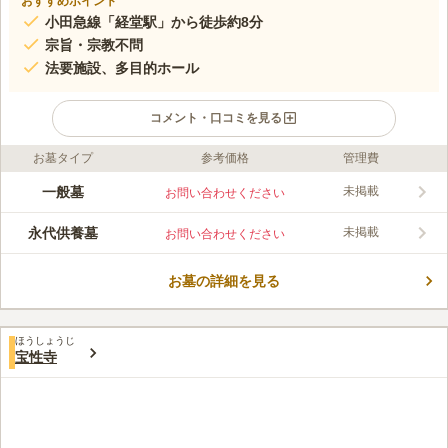
おすすめポイント
小田急線「経堂駅」から徒歩約8分
宗旨・宗教不問
法要施設、多目的ホール
コメント・口コミを見る
お墓タイプ
参考価格
管理費
ライフドット編集部のコメント
即法寺は浄土真宗の大谷派の寺院で、法照山と号します。本堂に
一般墓
未掲載
お問い合わせください
は阿弥陀如来像を御本尊としてあります。宗旨・宗派を問わない
納骨堂です。 小田急線「経堂駅」から徒歩約8分、東急世田谷線
永代供養墓
未掲載
お問い合わせください
「松原駅」より徒歩約8分とアクセス良好です。また駐車場も完
コメントの続きを読む
備しています。 新設された彌勒殿は、最新の空調設備が整えら
れていて、天候に左右されずいつでも清潔な空間を提供していま
お墓の詳細を見る
口コミ評価
す。
この霊園はまだ誰からも評価されていません。
ほうしょうじ
宝性寺