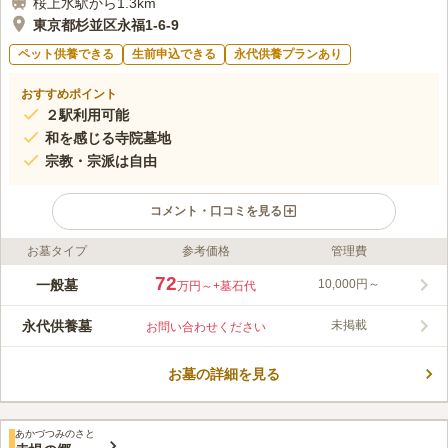
桜上水駅から1.3km
東京都杉並区永福1-6-9
ペット供養できる
生前申込できる
永代供養プランあり
おすすめポイント
２駅利用可能
和を感じる寺院墓地
宗教・宗派は自由
コメント・口コミを見る
お墓タイプ
参考価格
管理費
ライフドット編集部のコメント
世田谷区にある由緒ある寺院墓地です。日本ならではの和を感じ
72
一般墓
10,000円～
万円～
+墓石代
られる造りになっています。和やかな雰囲気が漂い、日本らしい
良さを演出しています。また、桜の木を植えており春には桜満開
永代供養墓
未掲載
お問い合わせください
の景色を楽しむ事ができます。参道は平坦になっており、安心し
コメントの続きを読む
てご利用できます。一般墓所・永代供養塔が用意されており、宗
旨・宗派は不問となっています。
お墓の詳細を見る
口コミ評価
5.0
みんなの評価
口コミ
1
件
近くにひまわり公園、よろずや旅館がある。少し歩けば、西友や
40代
男性
あかづつみのさと
コンビニのファミリーマートがあるため、便利な立地と言える。