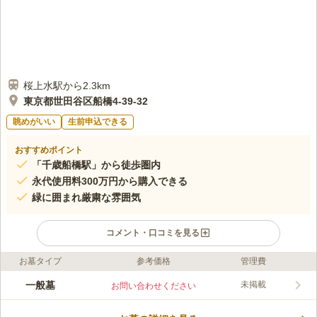
桜上水駅から2.3km
東京都世田谷区船橋4-39-32
眺めがいい
生前申込できる
おすすめポイント
「千歳船橋駅」から徒歩圏内
永代使用料300万円から購入できる
緑に囲まれ厳粛な雰囲気
コメント・口コミを見る
お墓タイプ
参考価格
管理費
ライフドット編集部のコメント
宝性寺は、東京都世田谷区にあります。 真言宗の寺院として戦
一般墓
未掲載
お問い合わせください
後に再興された由緒あるお寺です。 緑に囲まれた墓地内には観
音堂や鐘楼堂があり、厳粛な雰囲気の中で静かにお参りすること