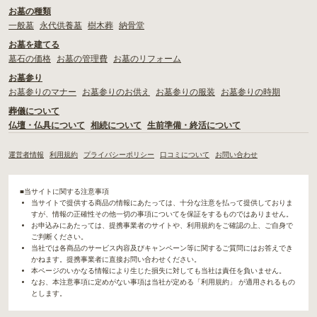
お墓の種類
一般墓
永代供養墓
樹木葬
納骨堂
お墓を建てる
墓石の価格
お墓の管理費
お墓のリフォーム
お墓参り
お墓参りのマナー
お墓参りのお供え
お墓参りの服装
お墓参りの時期
葬儀について
仏壇・仏具について
相続について
生前準備・終活について
運営者情報
利用規約
プライバシーポリシー
口コミについて
お問い合わせ
■当サイトに関する注意事項
当サイトで提供する商品の情報にあたっては、十分な注意を払って提供しておりま
すが、情報の正確性その他一切の事項についてを保証をするものではありません。
お申込みにあたっては、提携事業者のサイトや、利用規約をご確認の上、ご自身で
ご判断ください。
当社では各商品のサービス内容及びキャンペーン等に関するご質問にはお答えでき
かねます。提携事業者に直接お問い合わせください。
本ページのいかなる情報により生じた損失に対しても当社は責任を負いません。
なお、本注意事項に定めがない事項は当社が定める「利用規約」 が適用されるもの
とします。