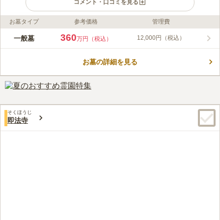
コメント・口コミを見る
お墓タイプ
参考価格
管理費
ライフドット編集部のコメント
長徳寺は東京都世田谷区にあり、一般墓とペット供養墓を有して
360
一般墓
12,000円（税込）
万円（税込）
います。最寄り駅からは徒歩十数分、近くのバス停からは徒歩数
分です。また、10台分の駐車場も備えられています。境内は緑が
お墓の詳細を見る
多く、季節によりさまざまな草花が咲き、訪れた方を楽しませて
コメントの続きを読む
くれます。墓地は平坦に造成された日当たりの良い環境で、従来
の暗い墓地のイメージはありません。
口コミ評価
この霊園はまだ誰からも評価されていません。
そくほうじ
即法寺