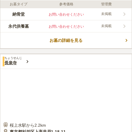
お墓タイプ
参考価格
管理費
ライフドット編集部のコメント
小田急線「経堂駅」から徒歩約8分、東急世田谷線「松原駅」か
納骨堂
未掲載
お問い合わせください
ら徒歩約8分とアクセス良好です。 広い休憩所や、和室の法要施
設も完備されているため便利です。永代供養墓、納骨堂があり、
永代供養墓
未掲載
お問い合わせください
継承者がいなくても安心できる寺院になっています。 永代供養
コメントの続きを読む
でありながらも従来のお墓に近い形式をとり、個人それぞれのお
墓のようにお参りができます。
お墓の詳細を見る
口コミ評価
この霊園はまだ誰からも評価されていません。
ちょうせんじ
長泉寺
桜上水駅から2.2km
東京都杉並区上高井戸1-18-11