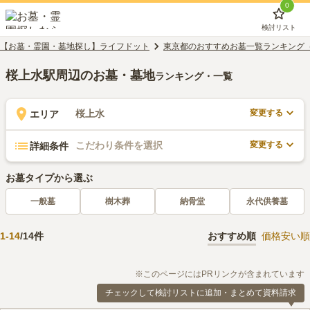
0
検討リスト
【お墓・霊園・墓地探し】ライフドット
東京都のおすすめお墓一覧ランキング
桜上水駅周辺のお墓・墓地
ランキング・一覧
変更する
桜上水
エリア
変更する
こだわり条件を選択
詳細条件
お墓タイプから選ぶ
一般墓
樹木葬
納骨堂
永代供養墓
1
-
14
/
14
件
おすすめ順
価格安い順
※このページにはPRリンクが含まれています
チェックして検討リストに追加・まとめて資料請求