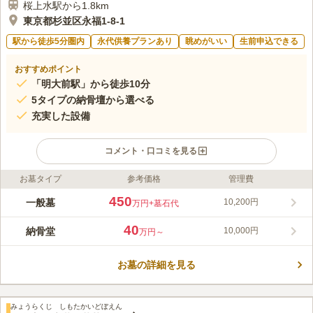
桜上水駅から1.8km
東京都杉並区永福1-8-1
駅から徒歩5分圏内
永代供養プランあり
眺めがいい
生前申込できる
おすすめポイント
「明大前駅」から徒歩10分
5タイプの納骨壇から選べる
充実した設備
コメント・口コミを見る
お墓タイプ
参考価格
管理費
ライフドット編集部のコメント
築地本願寺 和田堀廟所 納骨堂は、春には桜が満開に咲き誇り、
450
一般墓
10,200円
万円
+墓石代
穏やかな気持ちでお参りにいくことができます。 「明大前駅」
から徒歩約10分の距離にあり、新宿や渋谷からもアクセスしやす
40
納骨堂
10,000円
万円～
く便利です。 納骨壇は5種類の中から収納数や予算によって選ぶ
コメントの続きを読む
ことができます。 設備も充実しているので、安心です。生前申
込も受け付けています。
お墓の詳細を見る
口コミ評価
この霊園はまだ誰からも評価されていません。
みょうらくじ しもたかいどぼえん