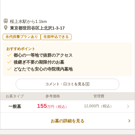
桜上水駅から1.1km
東京都世田谷区上北沢1-3-17
永代供養プランあり
生前申込できる
おすすめポイント
都心の一等地で抜群のアクセス
後継ぎ不要の期限付のお墓
どなたでも安心の寺院境内墓地
コメント・口コミを見る
お墓タイプ
参考価格
管理費
ライフドット編集部のコメント
世田谷区の閑静な住宅街に位置する「せたがや桜上水墓苑」は、
155
一般墓
12,000円（税込）
万円（税込）
1488年創建の歴史ある名刹・長徳寺の境内に広がる安心の墓苑
です。室町時代から続く伝統を守りつつ、現代のニーズに寄り添
お墓の詳細を見る
った宗旨・宗派不問の門戸を開いています。全区画平坦なバリア
コメントの続きを読む
フリー設計でお参りしやすく、後継者に不安をお持ちの方に向け
た期限付墓も完備しています。寺院ならではの手厚い管理体制の