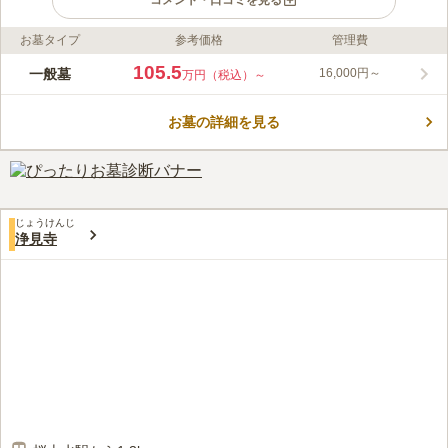
コメント・口コミを見る
お墓タイプ
参考価格
管理費
ライフドット編集部のコメント
妙楽寺は、京王線下高井戸駅から徒歩2分の住宅街にある日蓮宗
105.5
一般墓
16,000円～
万円（税込）～
の寺院。陽当りも良く、駅からのアクセス良好な霊園です。
1949（昭和24）年に開かれ、永代供養墓や共同ペット供養墓も
お墓の詳細を見る
ありお好みでお選び頂けます。駐車場も完備されています。妙楽
コメントの続きを読む
寺では檀家や地域の住民が参加できるような行事が多数あり、お
経教室や人生相談室などを開催しています。
口コミ評価
3.8
みんなの評価
口コミ
1
件
自宅から霊園までの間ににスーパーがあるので、いつもそこでお
30代
女性
じょうけんじ
花やお供えものを買っていっていてとても便利です。
浄見寺
口コミの続きを読む