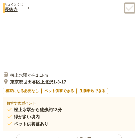
口コミ評価
もと、大切な方を末永く安らかに供養いただけます。
ちょうとくじ
この霊園はまだ誰からも評価されていません。
長徳寺
桜上水駅から1.1km
東京都世田谷区上北沢1-3-17
檀家になる必要なし
ペット供養できる
生前申込できる
おすすめポイント
桜上水駅から徒歩約13分
緑が多い境内
ペット供養墓あり