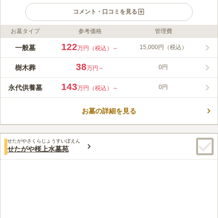
コメント・口コミを見る
お墓タイプ
参考価格
管理費
ライフドット編集部のコメント
1603年に開創された曹洞宗の寺院で、本尊は釈迦如来座像で
122
一般墓
15,000円（税込）
万円（税込）～
す。 新年祈祷会法要やお彼岸の先祖供養法要など、年間を通し
て様々な行事があります。 法要施設もあり、法事の際は安心し
38
樹木葬
0円
万円～
て相談できるのでご家族への負担も少ないです。 生前にお墓を
コメントの続きを読む
建立することもできるので、「子どもに迷惑をかけたくない」と
143
永代供養墓
0円
万円（税込）～
お考えの方も安心です。
口コミ評価
この霊園はまだ誰からも評価されていません。
お墓の詳細を見る
せたがやさくらじょうすいぼえん
せたがや桜上水墓苑