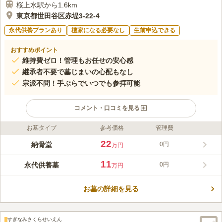
桜上水駅から1.6km
東京都世田谷区赤堤3-22-4
永代供養プランあり
檀家になる必要なし
生前申込できる
おすすめポイント
維持費ゼロ！管理もお任せの安心感
継承者不要で墓じまいの心配もなし
宗派不問！手ぶらでいつでも参拝可能
コメント・口コミを見る
お墓タイプ
参考価格
管理費
ライフドット編集部のコメント
東京都世田谷区赤堤の静かな住宅街に佇む即法寺は、寛永15年に
22
納骨堂
0円
万円
創建された歴史ある真宗大谷派の寺院です。平成にはガーデニン
グを施した墓地、2026年には時代のニーズに応えた「永代供養
11
永代供養墓
0円
万円
付納骨堂 御守閣」が建立され、時代に寄り添うお参りの形を提
コメントの続きを読む
案しています。東急世田谷線「松原駅」や小田急線「経堂駅」な
ど3駅から徒歩圏内というアクセスの良さも魅力で、いつでも気
お墓の詳細を見る
口コミ評価
軽に足を運ぶことができます。
この霊園はまだ誰からも評価されていません。
すぎなみさくらせいえん