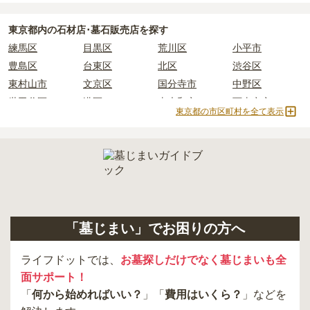
必ず確認することをおすすめします。
現地への見学が難しい場合は、資料請求でも各霊園の詳しい料金案
東京都
内の石材店･墓石販売店を探す
内を取り寄せることができます。
練馬区
目黒区
荒川区
小平市
豊島区
台東区
北区
渋谷区
東村山市
文京区
国分寺市
中野区
世田谷区
港区
東大和市
西東京市
東京都の市区町村を全て表示
立川市
奥多摩町
瑞穂町
江東区
小金井市
日の出町
品川区
三鷹市
狛江市
町田市
府中市
江戸川区
羽村市
昭島市
あきる野市
青梅市
日野市
八王子市
大田区
中央区
多摩市
千代田区
調布市
足立区
「墓じまい」でお困りの方へ
東久留米市
葛飾区
墨田区
杉並区
新宿区
稲城市
板橋区
ライフドットでは、
お墓探しだけでなく墓じまいも全
面サポート！
「
何から始めればいい？
」「
費用はいくら？
」などを