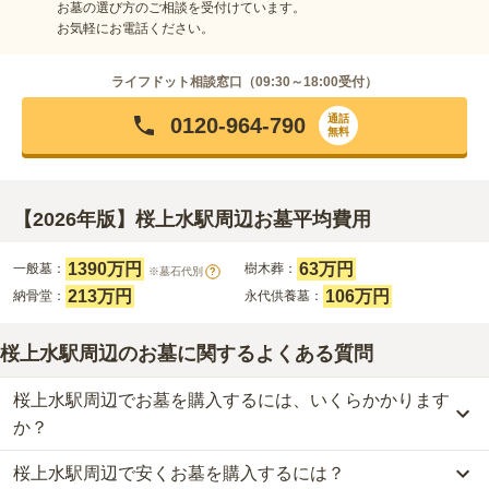
お墓の選び方のご相談を受付けています。
お気軽にお電話ください。
ライフドット相談窓口（
09:30～18:00
受付）
通話
0120-964-790
無料
【2026年版】桜上水駅周辺お墓平均費用
1390万円
63万円
一般墓：
樹木葬：
※墓石代別
?
213万円
106万円
納骨堂：
永代供養墓：
桜上水駅周辺のお墓に関するよくある質問
桜上水駅周辺でお墓を購入するには、いくらかかります
か？
桜上水駅周辺で安くお墓を購入するには？
桜上水駅周辺
での購入費用の目安は、
一般墓が約1557万円、樹木葬