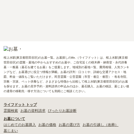
桜上水駅(東京都世田谷区)のお墓一覧。お墓探しのlife.（ライフドット）は、桜上水駅(東京都
世田谷区)の霊園・墓地の中からおすすめのお墓や、ご自宅近くの樹木葬・納骨堂・永代供養
墓・一般墓（墓石を建てるお墓）をご提案します。地域別の墓地一覧、費用相場、人気ランキ
ングなど、お墓選びに役立つ情報が満載。お墓の評判・口コミや、詳細な交通アクセス・地
図、料金・値段もご覧いただけます。民営霊園・公営霊園（市営・都立・都営）・有名寺院、
宗教・宗派、ペット供養など、さまざまな特徴から比較して桜上水駅(東京都世田谷区)のお墓
を探せます。お墓の見学予約・資料請求の申込みのほか、墓石購入、お墓の移設、墓じまい後
の遺骨の移動先・移す方法についても気軽にご相談ください。
ライフドット トップ
霊園検索
お墓の資料請求
ぴったりお墓診断
お墓について
はじめてのお墓購入
お墓の価格
お墓の選び方
お墓の引越し（改葬）
墓じまい