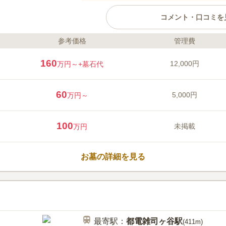
コメント・口コミを
参考価格
管理費
ライフドット編集部のコメント
池上本門寺は、東京都大田区にあ
160
12,000円
万円～
+墓石代
宗七大本山の一つで、山号を長栄
門寺とし、古くより由緒ある寺院で
院の一つにもなっています。重要
60
5,000円
万円～
で、この塔は関東に現存している
ち、一番古いものです。
口コミ評価
100
3.9
みんなの評価
口コミ
9
未掲載
万円
周辺の環境はいつも手入れがされ
50代
男性
ています。春には桜が一面に咲いてとても
お墓の詳細を見る
最寄駅：
都電雑司ヶ谷
駅
(
411m
)