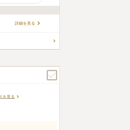
区にある清隆寺が管理する墓
詳細を見る
老舗のお店や有名なレストラ
にお食事やショッピングを楽
積が細かくわかれており、自
コメントの続きを読む
を選ぶことができます。フラ
も安心してお参りができま
く故人と向き合えます。
ん。
スを見る