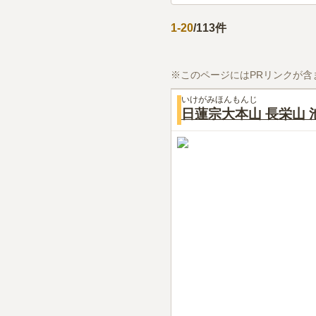
1
-
20
/
113
件
※このページにはPRリンクが含
いけがみほんもんじ
日蓮宗大本山 長栄山 