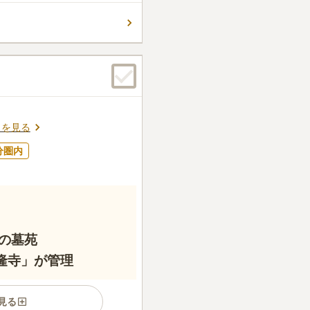
いという故人の願いにも寄り
件
は都会で、お供え物を購入する
に多い場所なので、困る事は
口コミの続きを読む
スを見る
分圏内
の墓苑
隆寺」が管理
見る