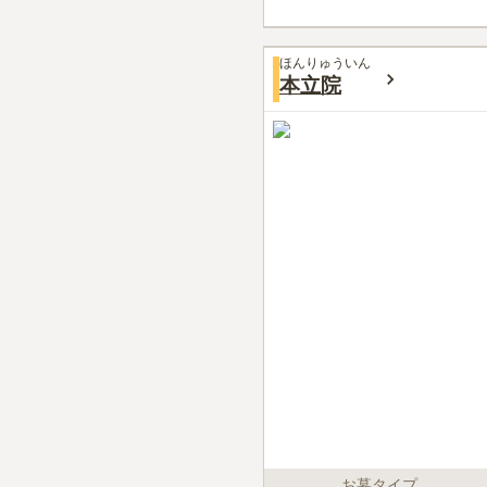
ほんりゅういん
本立院
お墓タイプ