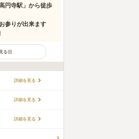
高円寺駅」から徒歩
お参りが出来ます
備
見る
の大木をはじめ多くの木々の
詳細を見る
ほど静粛で緑が多く、居心地
並区の指定文化財になっている
天信仰関係石造物」が保有さ
コメントの続きを読む
詳細を見る
平癒にご利益があり、福を授け
の作と言われ、庶民信仰をあ
ています。
件
詳細を見る
で売っている。街中にあるの
なんとかなる。