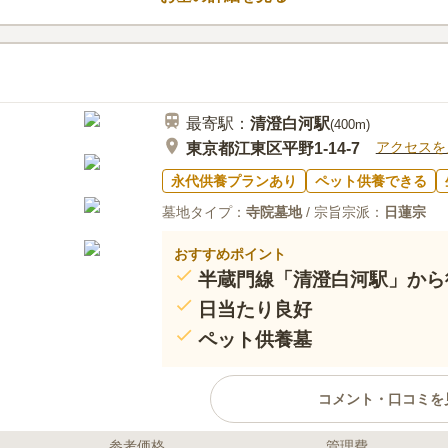
最寄駅：
清澄白河
駅
(
400m
)
アクセスを
東京都江東区平野1-14-7
永代供養プランあり
ペット供養できる
墓地タイプ：
寺院墓地
/ 宗旨宗派：
日蓮宗
おすすめポイント
半蔵門線「清澄白河駅」から
日当たり良好
ペット供養墓
コメント・口コミを
参考価格
管理費