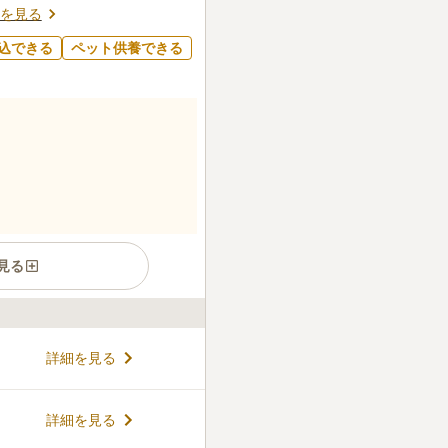
を見る
込できる
ペット供養できる
見る
心には珍しく駐車場も完備さ
詳細を見る
便利です。 清立院は、正長元
歴史の中で人々から愛されてき
天が祀られる寺院なので、お
コメントの続きを読む
詳細を見る
そうです。 ペットと合葬が可