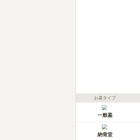
お墓タイプ
一般墓
納骨堂