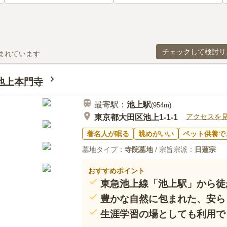
チェックして検討リ
まれています
池上本門寺
最寄駅：
池上
駅
(
954m
)
アクセスを
東京都大田区池上1-1-1
著名人が眠る
眺めがいい
ペット供養で
墓地タイプ：
寺院墓地
/ 宗旨宗派：
日蓮宗
おすすめポイント
東急池上線「池上駅」から徒
豊かな自然に包まれた、安ら
生涯学習の場としても利用で