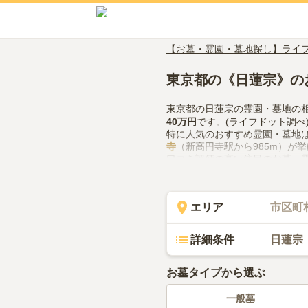
【お墓・霊園・墓地探し】ライ
東京都の《日蓮宗》の
東京都の日蓮宗の霊園・墓地の
40万円
です。(ライフドット調べ
特に人気のおすすめ霊園・墓地
寺
（新高円寺駅から985m）が
口コミ評価の高い注目のお墓・
立院
（評価4.8点・口コミ2件）
東京都で日蓮宗の霊園・墓地の
制、近隣での供花やお線香の入
エリア
市区町
ださい。
詳細条件
日蓮宗
お墓タイプから選ぶ
一般墓