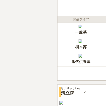
お墓タイプ
一般墓
樹木葬
永代供養墓
せいりゅういん
清立院