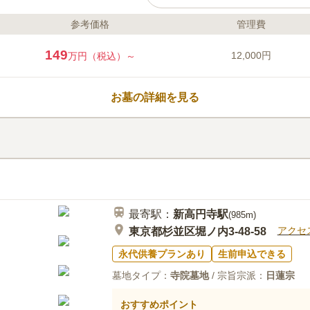
参考価格
管理費
ライフドット編集部のコメント
神楽坂あかぎ墓苑は、東京都新宿
149
12,000円
万円（税込）～
地です。神楽坂という一等地には
ン・カフェが多く、お参りの前後
しむことができます。一般墓は面
お墓の詳細を見る
分に合った広さや価格帯からお墓
ットの参道なので、車イスの方で
口コミ評価
す。日当たりも抜群で、気持ちよ
この霊園はまだ誰からも評価されていませ
最寄駅：
新高円寺
駅
(
985m
)
アクセ
東京都杉並区堀ノ内3-48-58
永代供養プランあり
生前申込できる
墓地タイプ：
寺院墓地
/ 宗旨宗派：
日蓮宗
おすすめポイント