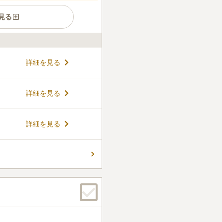
見る
る日蓮宗の大本山です。日蓮
詳細を見る
山、院号を大国院、寺号を本
す。日蓮宗の14ある霊跡寺
文化財の五重塔なども有名
コメントの続きを読む
詳細を見る
幕末以前の4つの五重塔のう
件
詳細を見る
ていてとてもきれいで満足し
きれいです。
口コミの続きを読む