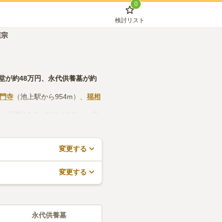
0
検討リスト
蓮宗
堂
が約
48万円
、
永代供養墓
が約
本門寺
（池上駅から954m）、
福相
寺
（評価4.8点・口コミ1件）、
本
や管理事務所などの設備や管理体
でできますので、活用してみてく
変更する
変更する
永代供養墓