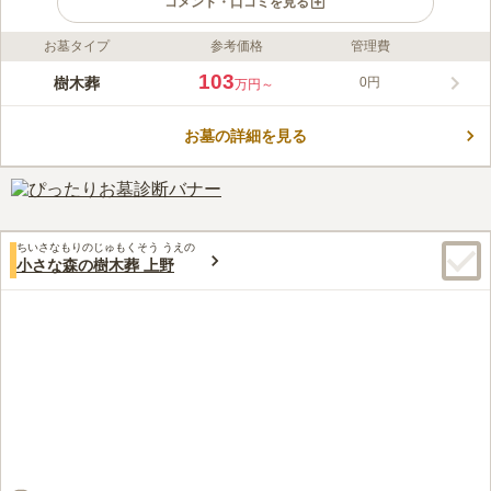
コメント・口コミを見る
お墓タイプ
参考価格
管理費
ライフドット編集部のコメント
八王子市にある上川霊園は、西東京バス「上川霊園」バス停下車
103
樹木葬
0円
万円～
徒歩約5分にある、雄大な自然が数多く残る地に昭和47年に開園
した歴史ある霊園です。西東京エリアにあるため、抜群の自然環
お墓の詳細を見る
境に恵まれています。また、エントランスを抜けるとすぐに、法
コメントの続きを読む
要施設の上川緑葉会館が出迎えてくれます。この施設には法要
室、休憩室や会食室があり、法事の際に便利です。総面積22万㎡
口コミ評価
を超える広大な敷地内には、欧風庭園のようなエリア「ヴェルデ
3.1
みんなの評価
口コミ
20
件
の庭（15区1番）」や、モノトーンを基調にした参道がある落ち
武蔵増戸駅周辺にスーパーやコンビニ等が多少はあるが、霊園周
30代
男性
着いたエリア、完全バリアフリーで駐車場に隣接した便利な「15
ちいさなもりのじゅもくそう うえの
辺はほとんど何も無いといってもいいくらい店は無い。霊園に大きな待合
区2番」・「15区3番」エリア、抜群の眺望を誇る「みはらしの
小さな森の樹木葬 上野
スペースや食事が取れるスペースがある。
丘」エリア、ガーデニングが美しい「庭園墓地」エリア、など多
口コミの続きを読む
種多様な墓地区画があります。