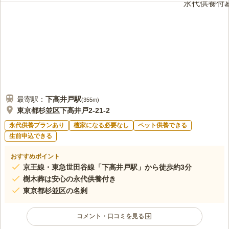
花やろうそく、お供え物を購入することができるので便利です。お墓から
ビ」、テレビ朝日「有働Times」、読売新聞にて紹介され、多く
歩いて5分ほどのところに、10人程度なら食事ができるお店もあるので、電
の注目を集めています。
話で予約して法事の時にいつも活用しています。
口コミの続きを読む
最寄駅：
下高井戸
駅
(
355m
)
東京都杉並区下高井戸2-21-2
永代供養プランあり
檀家になる必要なし
ペット供養できる
生前申込できる
おすすめポイント
京王線・東急世田谷線「下高井戸駅」から徒歩約3分
樹木葬は安心の永代供養付き
東京都杉並区の名刹
コメント・口コミを見る