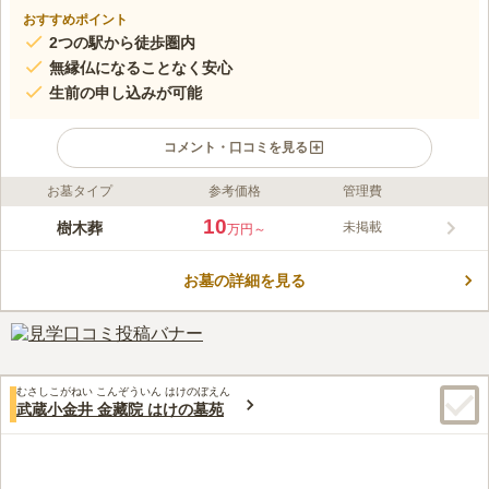
おすすめポイント
2つの駅から徒歩圏内
無縁仏になることなく安心
生前の申し込みが可能
コメント・口コミを見る
お墓タイプ
参考価格
管理費
ライフドット編集部のコメント
閑静な住宅街に位置する立正寺は、京都本能寺を本山としている
10
樹木葬
未掲載
万円～
由緒あるお寺です。 施設内には法要施設や会食施設のほかに、
管理棟や売店そして駐車場などを完備しています。 売店では供
お墓の詳細を見る
花やお線香を販売しているため、手ぶらでもお墓参りができ便利
コメントの続きを読む
です。 また境内の墓地は、参道がバリアフリーとなっており、
車椅子の方やベービーカーの必要なお子様連れのごご家族の方も
口コミ評価
安全にお参りすることができます。
この霊園はまだ誰からも評価されていません。
むさしこがねい こんぞういん はけのぼえん
武蔵小金井 金藏院 はけの墓苑