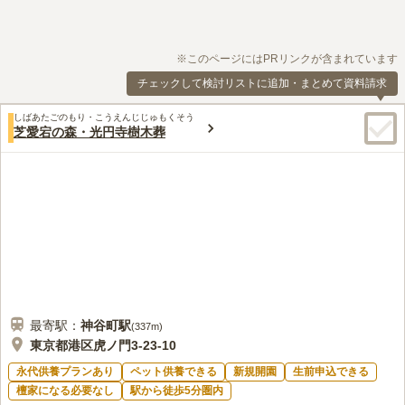
※このページにはPRリンクが含まれています
チェックして検討リストに追加・まとめて資料請求
しばあたごのもり・こうえんじじゅもくそう
芝愛宕の森・光円寺樹木葬
最寄駅：
神谷町
駅
(
337m
)
東京都港区虎ノ門3-23-10
永代供養プランあり
ペット供養できる
新規開園
生前申込できる
檀家になる必要なし
駅から徒歩5分圏内