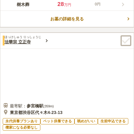
高島平浄苑は、都営三田線「西台駅」「高島平駅」から徒歩圏と
28
樹木葬
0円
万円
いう好立地の霊園です。 利用者の宗旨宗派を問わないので、ど
なたでもご利用いただけます。 参道はバリアフリー設計、管理
お墓の詳細を見る
棟にはエレベータを完備し、駐車場には身障者用車両専用区画を
コメントの続きを読む
用意しておりますので、足の悪い方や小さなお子様連れでも安心
です。 管理棟では法要も執り行えるほか、常時花や線香を販売
口コミ評価
しているので、いつでも気軽にお参りができます。 新区画の樹
ほっけしゅう りっしょうじ
3.6
みんなの評価
口コミ
7
件
法華宗 立正寺
木葬「瑠璃」は、経営主体の興安寺が永代供養しており、お一人
お墓には事務所もあって、お茶や冷たいお水もいただけるのでい
60代
女性
様でも生前から申し込める新しい形の樹木葬です。
いと思います。トイレも完備しているのでいいかなと思っています。
口コミの続きを読む
最寄駅：
参宮橋
駅
(
359m
)
東京都渋谷区代々木4-23-13
永代供養プランあり
ペット供養できる
眺めがいい
生前申込できる
檀家になる必要なし