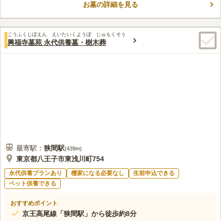
お墓の詳細を見る
樹木葬です。 お墓を管理する方がいなくても、日宗寺が責任を
コメントの続きを読む
持って永代にわたり供養・管理いたします。 ご納骨から33回忌
の間は、個別のスペースにて大切に供養いたします。仏教におい
口コミ評価
て、33回忌は「弔い上げ（とむらいあげ）」と呼ばれ、どんな罪
こうふくじぼえん えいたいくようぼ じゅもくそう
この霊園はまだ誰からも評価されていません。
興福寺墓苑 永代供養墓・樹木葬
も消えて完全に仏様になる節目の年とされています。33回忌を過
ぎた後は、合祀（ごうし）にて永眠いただき、安心です。
最寄駅：
狭間
駅
(
439m
)
東京都八王子市東浅川町754
永代供養プランあり
檀家になる必要なし
生前申込できる
ペット供養できる
おすすめポイント
京王高尾線「狭間駅」から徒歩約8分