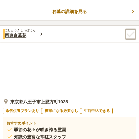
お寺、正德寺の境内にある樹木葬墓地です。北品川は羽田空港や
東海道新幹線の通る品川駅からもアクセスしやすく、遠方の方に
お墓の詳細を見る
も嬉しい立地のお寺です。永代供養付きの樹木葬なので、後継ぎ
コメントの続きを読む
の心配がありません。お1人様から安心してご利用いただけま
す。樹木葬地には香台や花立がついているので、一般的なお墓の
口コミ評価
ように、お花とお線香を供え、故人に手を合わせるお墓参りもで
にしとうきょうぼえん
この霊園はまだ誰からも評価されていません。
西東京墓苑
きます。都内で樹木葬墓地をお探しの方におすすめです。
東京都八王子市上恩方町1025
永代供養プランあり
檀家になる必要なし
生前申込できる
おすすめポイント
季節の花々が咲き誇る霊園
知識の豊富な常駐スタッフ