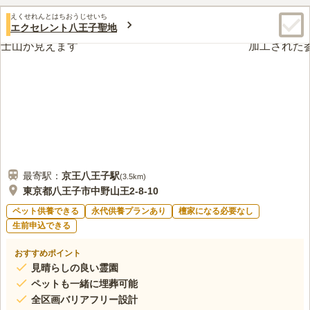
らず安心できます。また、ペットちゃんと一緒に眠ることができ
口コミ評価
る、共葬可能の区画もあります。
えくせれんとはちおうじせいち
4.4
みんなの評価
口コミ
20
件
エクセレント八王子聖地
故人が桜が好きだったため桜がある霊園を探していました。都内
30代
男性
では難しいかなと思いましたが桜の有名な石神井川に隣接するこの霊園を
見つけることができました。今年の春にお墓参りに行きましたが見事な景
色でした。
口コミの続きを読む
最寄駅：
京王八王子
駅
(
3.5km
)
東京都八王子市中野山王2-8-10
ペット供養できる
永代供養プランあり
檀家になる必要なし
生前申込できる
おすすめポイント
見晴らしの良い霊園
ペットも一緒に埋葬可能
全区画バリアフリー設計