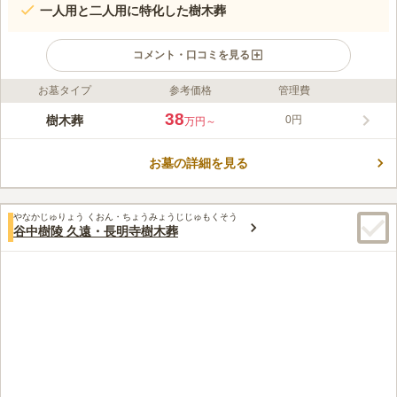
一人用と二人用に特化した樹木葬
コメント・口コミを見る
お墓タイプ
参考価格
管理費
ライフドット編集部のコメント
樹木葬 田無さくら庭園は、遍立寺の境内にあります。最寄駅か
38
樹木葬
0円
万円～
ら徒歩約12分、「北原住宅バス停」からは徒歩約1分と、交通利
便性が高い立地です。桜の木をシンボルツリーとした樹木葬は緑
お墓の詳細を見る
が多く、公園のような造りになっています。たくさんの草花に囲
コメントの続きを読む
まれた中でペットも一緒に眠れるため、愛するペットとずっと一
緒にいたい方におすすめです。ベンチや休憩所もあり、お墓参り
口コミ評価
後の休憩場所にも困りません。境内はバリアフリーに対応してお
やなかじゅりょう くおん・ちょうみょうじじゅもくそう
この霊園はまだ誰からも評価されていません。
谷中樹陵 久遠・長明寺樹木葬
り、段差が少なくなっています。