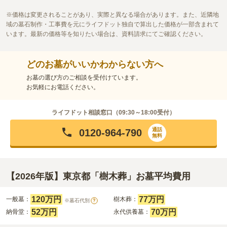
食事所や自動販売機には周りに少な過ぎて不満を感じてます。が
40代
女性
ふれあいパーク内のを利用すれば良いようになってます。定価やそれより
価格は変更されることがあり、実際と異なる場合があります。また、近隣地
少し高目なので、もっと周りに自販機などあればいいなぁといつも思って
域の墓石制作・工事費を元にライフドット独自で算出した価格が一部含まれて
ます
います。最新の価格等を知りたい場合は、資料請求にてご確認ください。
口コミの続きを読む
どのお墓がいいかわからない方へ
お墓の選び方のご相談を受付けています。
お気軽にお電話ください。
ライフドット相談窓口（
09:30～18:00
受付）
通話
0120-964-790
無料
【2026年版】東京都「樹木葬」お墓平均費用
120万円
77万円
一般墓：
樹木葬：
※墓石代別
?
52万円
70万円
納骨堂：
永代供養墓：