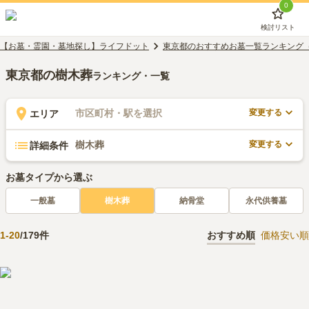
0
検討リスト
【お墓・霊園・墓地探し】ライフドット
東京都のおすすめお墓一覧ランキング
東京都の樹木葬
ランキング・一覧
変更する
市区町村・駅を選択
エリア
変更する
樹木葬
詳細条件
お墓タイプから選ぶ
一般墓
樹木葬
納骨堂
永代供養墓
1
-
20
/
179
件
おすすめ順
価格安い順