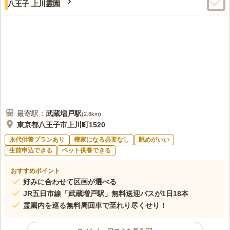
八王子 上川霊園
日暮里駅の構内には、エキュート日暮里があります。 お寺さん
40代
女性
の近くには谷中銀座もありますので、お墓参りの後に少し散策もできそう
です。
口コミの続きを読む
最寄駅：
武蔵増戸
駅
(
2.8km
)
東京都八王子市上川町1520
永代供養プランあり
檀家になる必要なし
眺めがいい
生前申込できる
ペット供養できる
おすすめポイント
好みに合わせて区画が選べる
JR五日市線「武蔵増戸駅」無料送迎バスが1日18本
霊園内を巡る無料周回車で至れり尽くせり！