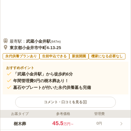
最寄駅：
武蔵小金井
駅
(
647m
)
東京都小金井市中町4-13-25
永代供養プランあり
生前申込できる
新規開園
檀家になる必要なし
おすすめポイント
「武蔵小金井駅」から徒歩約6分
年間管理費0円の樹木葬あり！
墓石やプレートが付いた永代供養墓も完備
コメント・口コミを見る
お墓タイプ
参考価格
管理費
ライフドット編集部のコメント
小金井市に現存する最古の寺院で、約450年余前に開山した金藏
45.5
樹木葬
0円
万円～
院に、新しく「はけの墓苑」が開苑されました。 最寄り駅の