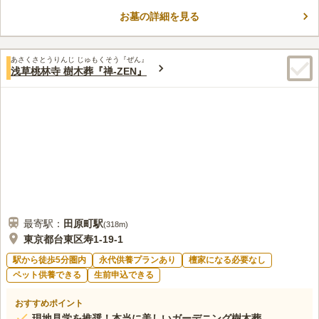
「武蔵小金井駅」から徒歩約6分と近く、「自分たちらしく。話
お墓の詳細を見る
したい、ふれたい時、いつでもすぐ逢える場所。」をコンセプト
コメントの続きを読む
に誕生した、和モダンな庭苑墓と納骨堂です。 地域にも開かれ
た新しい佇まいで、心地よさ、お参りのしやすさを感じられま
口コミ評価
す。 永代供養墓や樹木葬、集合墓、納骨堂など様々なお墓があ
あさくさとうりんじ じゅもくそう『ぜん』
5.0
みんなの評価
口コミ
1
件
浅草桃林寺 樹木葬『禅-ZEN』
り、金藏院によって末永くご供養されます。 苑内には、どなた
駅から近いお墓ですが、周りは静かな住宅街となっていて、とて
50代
女性
でも巡礼できる四国八十八ケ所「御砂踏み巡礼路」や、ご葬儀の
も落ち着いた雰囲気です。 歴史ある金蔵院さんの中にある墓地で安心感も
執り行える「はけの墓苑 会館」があり、お気軽に立ち寄って、
感じました。
おいしいお茶とともにご休息いただけます。 10/7より先行案内
口コミの続きを読む
会がスタートし、11月に開苑いたします。
最寄駅：
田原町
駅
(
318m
)
東京都台東区寿1-19-1
駅から徒歩5分圏内
永代供養プランあり
檀家になる必要なし
ペット供養できる
生前申込できる
おすすめポイント
現地見学を推奨！本当に美しいガーデニング樹木葬