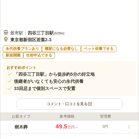
最寄駅：
四谷三丁目
駅
(
629m
)
東京都新宿区若葉2-3
永代供養プランあり
檀家になる必要なし
ペット供養できる
新規開園
生前申込できる
おすすめポイント
「四谷三丁目駅」から徒歩約5分の好立地
後継者がいなくても安心の永代供養
33回忌まで個別スペースで安置
コメント・口コミを見る
お墓タイプ
参考価格
管理費
ライフドット編集部のコメント
丸ノ内線「四谷三丁目駅」から歩いて約5分、アクセス至便な都
49.5
樹木葬
0円
万円～
市型樹木葬誕生。 「子供に負担をかけたくない」「自分一人
（または夫婦）で入りたい」というニーズに応える、期限付きの