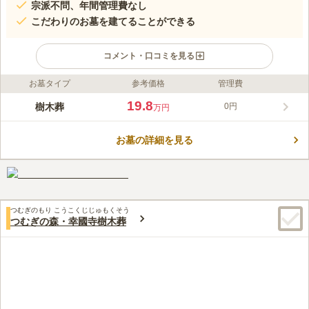
宗派不問、年間管理費なし
こだわりのお墓を建てることができる
コメント・口コミを見る
お墓タイプ
参考価格
管理費
ライフドット編集部のコメント
八王子市に位置し、京王高尾線「狭間駅」から徒歩8分の場所に
19.8
樹木葬
0円
万円
ある、興福寺の樹木葬です。 春には寺院の入口のしだれ桜が出
迎え、夏には裏庭で飼育されているゲンジボタルの観賞会が催さ
お墓の詳細を見る
れるなど、季節を楽しめる場所として地元の人々にも愛されてい
コメントの続きを読む
ます。 夫婦墓や家族墓、永代供養墓、などさまざまなタイプの
お墓があります。
口コミ評価
この霊園はまだ誰からも評価されていません。
つむぎのもり こうこくじじゅもくそう
つむぎの森・幸國寺樹木葬