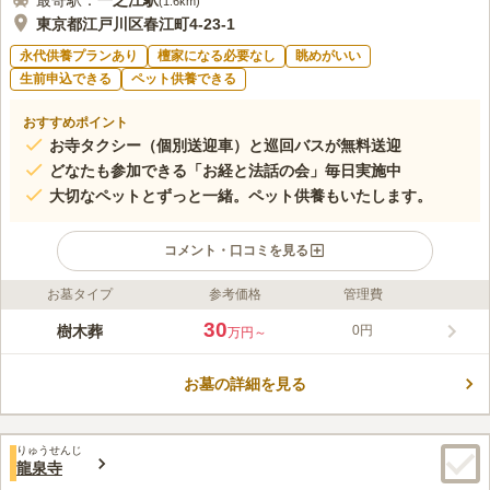
(
1.6km
)
東京都江戸川区春江町4-23-1
永代供養プランあり
檀家になる必要なし
眺めがいい
生前申込できる
ペット供養できる
おすすめポイント
お寺タクシー（個別送迎車）と巡回バスが無料送迎
どなたも参加できる「お経と法話の会」毎日実施中
大切なペットとずっと一緒。ペット供養もいたします。
コメント・口コミを見る
お墓タイプ
参考価格
管理費
ライフドット編集部のコメント
自然豊かな證大寺墓苑は、400年以上の歴史を持つ浄土真宗の寺
30
樹木葬
0円
万円～
院です。開放的な境内で、穏やかな時間をお過ごしいただけま
す。閑静な住宅地にあり、夏祭りや餅つきなど地域行事も盛ん
お墓の詳細を見る
で、親しみやすい雰囲気が魅力です。 申込者はお寺の行事や仏
コメントの続きを読む
教終活講座に参加でき、「毎日法要」や年に一度の合同供養も行
っています。お墓は一般墓と永代供養墓があり、生前予約も可能
口コミ評価
です。多くの方が合葬されているため、お参りやお供えの花が絶
りゅうせんじ
4.3
みんなの評価
口コミ
5
件
龍泉寺
えることはありません。 さらに、「夜のお参り」が日本テレビ
最寄り駅とお墓の間にホームセンターがあり、お墓参りの前にお
60代
男性
「ZIP!」、TBS「ニュース23」、フジテレビ「めざましテレ