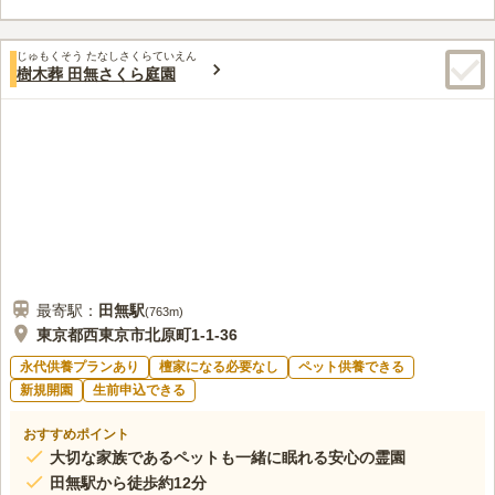
森」は、大切な命の記憶を未来へつむぎ、自然に還る安らぎの場
所です。 都会の喧騒を離れ、大木や草花に囲まれた静寂の中
口コミ評価
で、大切な方とのつながりを感じながら穏やかな時を過ごすこと
じゅもくそう たなしさくらていえん
5.0
みんなの評価
口コミ
1
件
樹木葬 田無さくら庭園
ができます。
都営地下鉄の牛込柳町駅から近くて便利です。お寺(と駅)の近く
60代
男性
にちょっと洒落たお食事処も沢山あり、今日は寄りませんでしたが、楽し
みの一つになりそうです。
口コミの続きを読む
最寄駅：
田無
駅
(
763m
)
東京都西東京市北原町1-1-36
永代供養プランあり
檀家になる必要なし
ペット供養できる
新規開園
生前申込できる
おすすめポイント
大切な家族であるペットも一緒に眠れる安心の霊園
田無駅から徒歩約12分