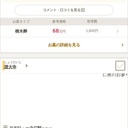
コメント・口コミを見る
お墓タイプ
参考価格
管理費
ライフドット編集部のコメント
緑に囲まれた高台に位置し、全域が南斜面で、陽当たり良好で
68
樹木葬
1,800円
万円
す。 富士山を眺望できます。故人は東京にいながら富士山に見
守られ安らかに眠ることができるでしょう。全体的に新しく管理
お墓の詳細を見る
も行き届いているので、どこを取っても明るく清潔です。お花や
コメントの続きを読む
線香なども用意があるので、手ぶらでお参り可能です。 京王線
「京王八王子駅」からバスでのアクセスが便利です。
口コミ評価
しょうだいじ
4.4
みんなの評価
口コミ
4
件
證大寺
八王子駅のショッピングセンターで花やお線香等購入出来る。霊
40代
女性
園でも少しは売ってる。食事は霊園から5分位のところにファミレス等が少
しあるけれど、八王子駅まで戻っればいくらでもあります。
口コミの続きを読む
最寄駅：
一之江
駅