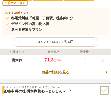
生前申込できる
おすすめポイント
都電荒川線「町屋二丁目駅」徒歩約1 分
デザイン性の高い樹木葬
選べる豊富なプラン
コメント・口コミを見る
お墓タイプ
参考価格
管理費
ライフドット編集部のコメント
都電荒川線「町屋二丁目駅」から徒歩約1分！東京メトロ千代田
71.3
樹木葬
0円
万円～
線・京成本線「町屋駅」からも徒歩約5分と、とても利便性の良
い場所にある樹木葬です。 将来安心の永代供養、生前でのお申
お墓の詳細を見る
込み可能で、法要施設も多変充実しており、まさに理想のお墓に
コメントの続きを読む
ふさわしい条件が整っています！ 「町屋オリーブ樹木墓苑 ～
Amore～」を管理・運営しているのは、慶長3年（1598年）に開
口コミ評価
創された「慈眼寺」です。真言宗のお寺ですが、樹木葬は宗教や
しょうとくじ けやきのもり じゅもくそう じゅしん
この霊園はまだ誰からも評価されていません。
正德寺 欅の杜 樹木葬 樹心～じゅしん～
宗派を限定せずどなたでも利用することができます。