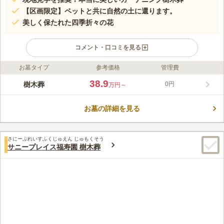
【区画限定】ペットと共に自然の土に還ります。
美しく保たれた四季折々の花
コメント・口コミを見る
お墓タイプ
参考価格
管理費
ライフドット編集部のコメント
やさしい緑の空間に桃、さくら、バラ、季節の花がシーズンそれ
38.9
樹木葬
0円
万円～
ぞれに咲き誇り、故人のみならずお墓参りする人の想いと時間を
もてなす樹木葬霊園です。樹木葬は2タイプあり、集合墓と個人
お墓の詳細を見る
墓から選べます。集合墓は苑内の中心にある白い大理石のモニュ
コメントの続きを読む
メントをシンボルとしています。モニュメント前の水盤に折り紙
の花をたむけ、手を合わせます。個人墓は1～4人まで利用でき、
口コミ評価
桃やさくらの花が両サイドに設けられた区画で、芝生の下に埋葬
さにーぷれいすふくじゅえん じゅもくそう
この霊園はまだ誰からも評価されていません。
サニープレイス福寿園 樹木葬
されます。こちらはペット共葬区画もあります。