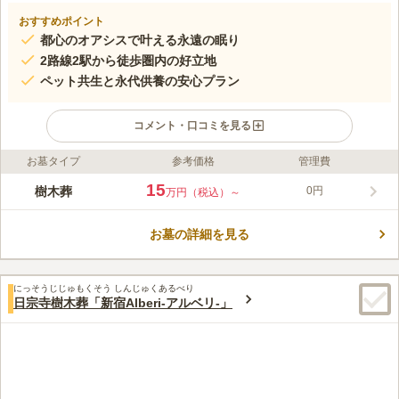
おすすめポイント
都心のオアシスで叶える永遠の眠り
2路線2駅から徒歩圏内の好立地
ペット共生と永代供養の安心プラン
コメント・口コミを見る
お墓タイプ
参考価格
管理費
ライフドット編集部のコメント
約400年の歴史を持つ光円寺の境内にオープン予定の樹木葬墓地
15
樹木葬
0円
万円（税込）～
です。50種類以上の植栽が彩る華やかな区画で、1～4人まで一
緒に眠ることができます。全員が納骨されたあとは年間管理費は
お墓の詳細を見る
かからず、家族に負担を残しません。合葬墓「紅葉の碑」、個別
コメントの続きを読む
墓「凜花」、ペット共葬可能な個別墓「双葉」があり、全て使用
期間は13年です。13年後は合祀され、光円寺によって永代にわ
口コミ評価
たり供養されます。 現在、改修工事中のため、駐車場はご利用
にっそうじじゅもくそう しんじゅくあるべり
4.8
みんなの評価
口コミ
1
件
日宗寺樹木葬「新宿Alberi-アルベリ-」
いただけません。詳しくはお問い合わせください。
東京タワーがお墓から見えるのが感動でした。 愛宕神社や東京
50代
女性
プリンスホテル、芝公園、増上寺と周辺には名だたる名所だらけです。
口コミの続きを読む