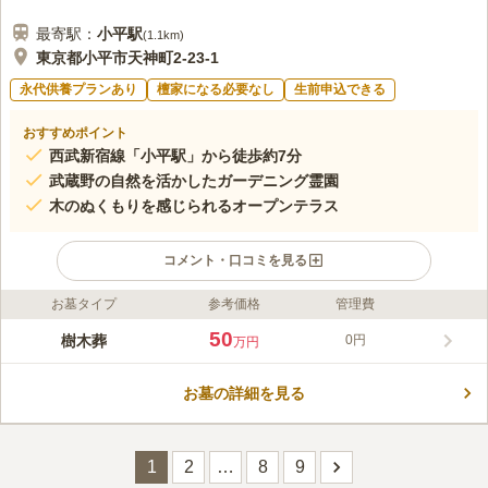
最寄駅：
小平
駅
(
1.1km
)
東京都小平市天神町2-23-1
永代供養プランあり
檀家になる必要なし
生前申込できる
おすすめポイント
西武新宿線「小平駅」から徒歩約7分
武蔵野の自然を活かしたガーデニング霊園
木のぬくもりを感じられるオープンテラス
コメント・口コミを見る
お墓タイプ
参考価格
管理費
ライフドット編集部のコメント
西武新宿線「小平駅」から約7分とアクセス良好な立地のガーデ
50
樹木葬
0円
万円
ニング霊園。駐車場も完備しているため、お車で行く場合も安心
です。一般墓所・樹木葬・永代供養墓から希望に合わせて選ぶこ
お墓の詳細を見る
とができ、どれも個性的な作りになっています。木の温もりを感
コメントの続きを読む
じられる休憩スペースと花木に囲まれて心地よい風を感じられる
オープンテラスがあり、心和やかにゆったりとした時を過ごすこ
口コミ評価
とができますよ。船底をモチーフにした天井が特徴のホールも、
1
2
…
8
9
3.9
みんなの評価
口コミ
10
件
法要をはじめとした多目的で使うことができます。