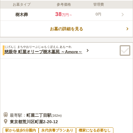
お墓タイプ
参考価格
管理費
ライフドット編集部のコメント
1603年に開創された曹洞宗の寺院で、本尊は釈迦如来座像で
38
樹木葬
0円
万円～
す。 新年祈祷会法要やお彼岸の先祖供養法要など、年間を通し
て様々な行事があります。 法要施設もあり、法事の際は安心し
お墓の詳細を見る
て相談できるのでご家族への負担も少ないです。 生前にお墓を
コメントの続きを読む
建立することもできるので、「子どもに迷惑をかけたくない」と
お考えの方も安心です。
口コミ評価
じげんじ まちやおりーぶじゅもくぼえん あもーれ
この霊園はまだ誰からも評価されていません。
慈眼寺 町屋オリーブ樹木墓苑 ～Amore～
最寄駅：
町屋二丁目
駅
(
162m
)
東京都荒川区町屋2-20-12
駅から徒歩5分圏内
永代供養プランあり
檀家になる必要なし