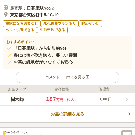
最寄駅：
日暮里
駅
(
666m
)
東京都台東区谷中5-10-10
檀家になる必要なし
永代供養プランあり
眺めがいい
ペット供養できる
生前申込できる
おすすめポイント
「日暮里駅」から徒歩約5分
春には桜が咲き誇る、美しい霊園
お墓の継承者がいなくても安心
コメント・口コミを見る
お墓タイプ
参考価格
管理費
ライフドット編集部のコメント
都心にあるのにとても静かな、緑に囲まれた霊園です。土の中に
187
樹木葬
10,000円
万円（税込）
眠ることにこだわった樹木葬墓となっています。園内には樹齢
600年を超えるタブの木の下で眠れる人気の区画や、個人名を石
お墓の詳細を見る
碑に彫刻することができる1人用の樹木葬墓地などがあり、バラ
コメントの続きを読む
エティ豊か。経営主体である長明寺は、古くは蛍の名所として知
られ、水戸黄門で知られる水戸光圀もよく訪れたそうです。
口コミ評価
かみかわれいえん
4.9
みんなの評価
口コミ
2
件