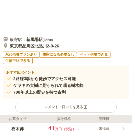
最寄駅：
新馬場
駅
(
386m
)
東京都品川区北品川2-9-26
永代供養プランあり
檀家になる必要なし
ペット供養できる
生前申込できる
おすすめポイント
2路線3駅から徒歩でアクセス可能
ケヤキの大樹に見守られて眠る樹木葬
700年以上の歴史を持つ古刹
コメント・口コミを見る
お墓タイプ
参考価格
管理費
ライフドット編集部のコメント
正德寺 欅の杜 樹木葬 樹心～じゅしん～は、品川区北品川にある
41
樹木葬
未掲載
万円（税込）～