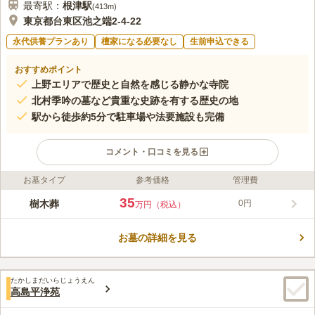
最寄駅：
根津
駅
(
413m
)
東京都台東区池之端2-4-22
永代供養プランあり
檀家になる必要なし
生前申込できる
おすすめポイント
上野エリアで歴史と自然を感じる静かな寺院
北村季吟の墓など貴重な史跡を有する歴史の地
駅から徒歩約5分で駐車場や法要施設も完備
コメント・口コミを見る
お墓タイプ
参考価格
管理費
ライフドット編集部のコメント
上野・入谷エリアに位置する正慶寺は、都会の喧騒を離れて心静
35
樹木葬
0円
万円（税込）
かに過ごせる曹洞宗の寺院です。境内には東京都指定史跡である
俳人・北村季吟の墓など貴重な史跡があり、歴史の息吹を間近に
お墓の詳細を見る
感じられます。最寄り駅から徒歩約5分、JR「上野駅」からも徒
コメントの続きを読む
歩圏内という好立地に加え、駐車場や法要施設も完備されていま
す。歴史と利便性が調和した環境で、法要から日々の参拝まで、
口コミ評価
穏やかな時間を過ごすことができるでしょう。
たかしまだいらじょうえん
この霊園はまだ誰からも評価されていません。
高島平浄苑