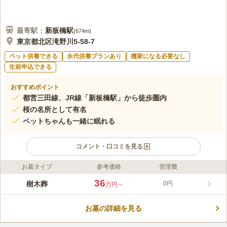
最寄駅：
新板橋
駅
(
674m
)
東京都北区滝野川5-58-7
ペット供養できる
永代供養プランあり
檀家になる必要なし
生前申込できる
おすすめポイント
都営三田線、JR線「新板橋駅」から徒歩圏内
桜の名所として有名
ペットちゃんも一緒に眠れる
コメント・口コミを見る
お墓タイプ
参考価格
管理費
ライフドット編集部のコメント
都営三田線「新板橋駅」から徒歩６分と駅からのアクセス良好な
36
樹木葬
0円
万円～
霊園です。桜の名所 石神井川に隣接した桜が咲き誇るので、お
参り後の散策も楽しめます。サニープレイス福寿園は、宗旨・宗
お墓の詳細を見る
派は不問で、生前申込み可能なので、どなたでもご利用頂けま
コメントの続きを読む
す。全区画、年間管理費が無料で、購入後の経済的な負担がかか