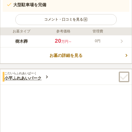
大型駐車場を完備
コメント・口コミを見る
お墓タイプ
参考価格
管理費
ライフドット編集部のコメント
西東京墓苑は、西東京バス「狐塚」バス停下車徒歩約12分、「
20
樹木葬
0円
万円～
八王子西インター」から車で約10分の八王子市上恩方町にある墓
苑です。夕やけこやけのモデルになった萬蔵山 興慶寺が管理す
お墓の詳細を見る
る墓苑です。大自然に囲まれたガーデニング墓苑は、知識の豊富
コメントの続きを読む
なスタッフが日々清掃をしているため、美しく保たれています。
口コミ評価
こだいらふれあいぱーく
3.3
みんなの評価
口コミ
5
件
小平ふれあいパーク
周辺環境について、食事など日常生活に不便なところであり良く
30代
男性
ない。花屋さんも少なくお墓参りに持参するお花を購入するとき困ってい
る。
口コミの続きを読む