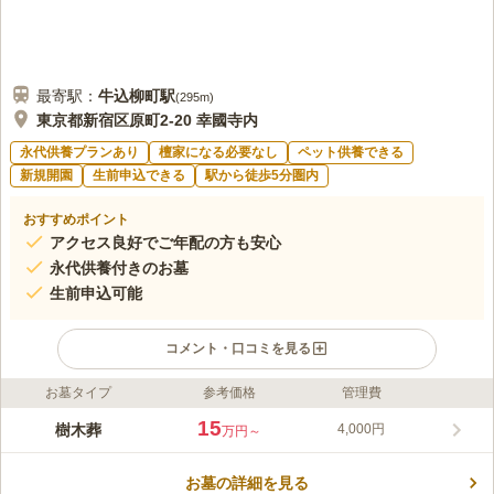
最寄駅：
牛込柳町
駅
(
295m
)
東京都新宿区原町2-20 幸國寺内
永代供養プランあり
檀家になる必要なし
ペット供養できる
新規開園
生前申込できる
駅から徒歩5分圏内
おすすめポイント
アクセス良好でご年配の方も安心
永代供養付きのお墓
生前申込可能
コメント・口コミを見る
お墓タイプ
参考価格
管理費
ライフドット編集部のコメント
樹木葬「つむぎの森」は新宿区に位置する約400年の歴史を持つ
15
樹木葬
4,000円
万円～
日蓮宗のお寺、幸國寺の境内にございます。都心にありながら一
歩足を踏み入れると、樹齢500年以上の銀杏の木（新宿区指定天
お墓の詳細を見る
然記念物）をはじめとする豊かな緑が広がります。 「つむぎの
コメントの続きを読む