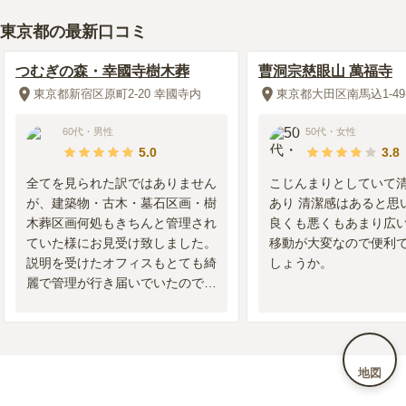
東京都の最新口コミ
つむぎの森・幸國寺樹木葬
曹洞宗慈眼山 萬福寺
東京都新宿区原町2-20 幸國寺内
東京都大田区南馬込1-49-
60代
・
男性
50代
・
女性
5.0
3.8
全てを見られた訳ではありません
こじんまりとしていて
が、建築物・古木・墓石区画・樹
あり 清潔感はあると思
木葬区画何処もきちんと管理され
良くも悪くもあまり広
ていた様にお見受け致しました。
移動が大変なので便利
説明を受けたオフィスもとても綺
しょうか。
麗で管理が行き届いでいたので、
皆さんの心構えの高さと云う事か
と思料致します。
地図