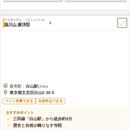
りんせんさん ごんじょういん
臨川山 厳浄院
最寄駅：
白山
駅
(
375m
)
東京都文京区白山2-30-5
ペット供養できる
生前申込できる
おすすめポイント
三田線「白山駅」から徒歩約3分
歴史と自然が織りなす寺院