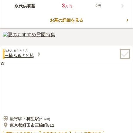
お花や線香が手向けられるお墓です。合祀墓は竹をモチーフとし
この霊園はまだ誰からも評価されていません。
3
永代供養墓
0円
万円
たモニュメント（墓標）の下、さまざまな人と一緒に眠る永代供
養のお墓です。
お墓の詳細を見る
みわふるさとえん
三輪ふるさと苑
最寄駅：
柿生
駅
(
2.3km
)
東京都町田市三輪町811