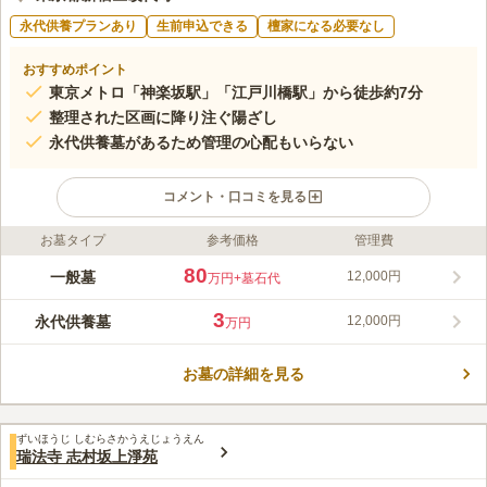
永代供養プランあり
生前申込できる
檀家になる必要なし
おすすめポイント
東京メトロ「神楽坂駅」「江戸川橋駅」から徒歩約7分
整理された区画に降り注ぐ陽ざし
永代供養墓があるため管理の心配もいらない
コメント・口コミを見る
お墓タイプ
参考価格
管理費
ライフドット編集部のコメント
傳久寺は、真宗大谷派の寺院墓地です。寛永5年（1628年）に成
80
一般墓
12,000円
万円
+墓石代
満寺と号して創建され、寛永17年（1640年）に傳久寺と改めま
した。昔ながらの土壌にある墓地で平坦な作りとなっているた
3
永代供養墓
12,000円
万円
め、車いすでのお参りも可能です。過去の宗旨・宗派は問われま
コメントの続きを読む
せんが、お墓を建てるには傳久寺（真宗大谷派）の檀家になる必
要があります。
お墓の詳細を見る
口コミ評価
この霊園はまだ誰からも評価されていません。
ずいほうじ しむらさかうえじょうえん
瑞法寺 志村坂上淨苑