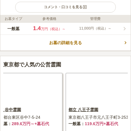
コメント・口コミを見る
お墓タイプ
参考価格
管理費
ライフドット編集部のコメント
「田原町駅」「浅草駅」「上野駅」と、複数の最寄り駅から徒歩
1.4
一般墓
11,000円（税込）～
万円（税込）～
で徒歩10分程度と、アクセス良好な立地です。大通りから近い
為、お参り後の散策も楽しめます。「東本願寺」「浅草門跡」と
お墓の詳細を見る
呼ばれてきた浄土真宗東本願寺派 本山 東本願寺では、古い歴史
コメントの続きを読む
があるお寺の境内に墓所が設けられています。墓所内の通路は差
の無いバリアフリー設計になっているので、車いすの方やお子様
口コミ評価
連れの方でも安心してお参りすることができます。
4.0
みんなの評価
口コミ
7
件
東京都で人気の公営霊園
自宅から近いので自宅の近くにある花屋で買ってから行くことが
30代
男性
多い。お線香は寺で買うことが多い。火をつけてもらえるので便利。花は
寺の近くで買うと高くつくのであまり買わない。
口コミの続きを読む
立 谷中霊園
都立 八王子霊園
京都台東区谷中7-5-24
東京都八王子市元八王子町3-2536
般墓
289.6万円～+墓石代
一般墓
119.6万円+墓石代