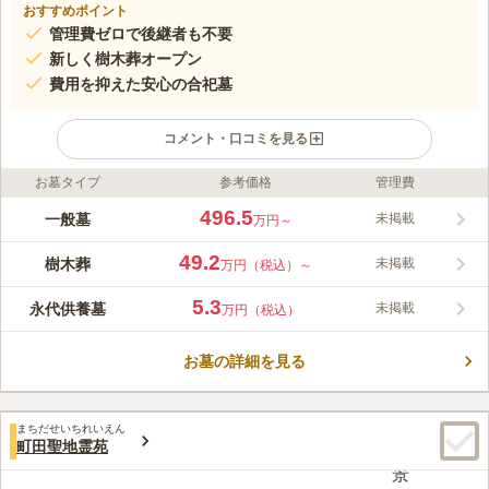
おすすめポイント
管理費ゼロで後継者も不要
新しく樹木葬オープン
費用を抑えた安心の合祀墓
コメント・口コミを見る
お墓タイプ
参考価格
管理費
ライフドット編集部のコメント
充実した設備とアクセスの良さが魅力の寺院墓地です。30台収容
496.5
一般墓
未掲載
万円～
可能な大型駐車場を完備しているためお車での参拝がスムーズな
ほか、最寄りバス停からもすぐの好立地にあります。墓地内には
49.2
樹木葬
未掲載
万円（税込）～
雨や強い日差しを遮る屋根付きの東屋が設置されており、天候を
コメントの続きを読む
気にせず快適にお参りいただけます。 また、ご予約なしでもご
5.3
永代供養墓
未掲載
万円（税込）
自由に見学いただけます。お寺へのお声がけも不要です。永代供
口コミ評価
養墓の場所がわからない場合は、お気軽にお問い合わせください
この霊園はまだ誰からも評価されていません。
ませ。
お墓の詳細を見る
まちだせいちれいえん
町田聖地霊苑