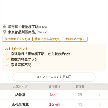
最寄駅：
青物横丁
駅
(
366m
)
東京都品川区南品川2-8-23
永代供養プランあり
檀家になる必要なし
生前申込できる
おすすめポイント
京浜急行「青物横丁駅」から徒歩約4分
複数の料金プラン
宗旨宗派不問
コメント・口コミを見る
お墓タイプ
参考価格
管理費
ライフドット編集部のコメント
徳川将軍家の保護を受けた、弘安8年（1285年）創建。品川を代
5
納骨堂
0円
万円
表する古刹寺院です。室内墓苑なので冷房・暖房も完備されてい
て天候に悩まず、お墓周りの清掃も手間がかからないので、安心
15
永代供養墓
0円
万円
してご利用いただけます。最寄り駅から徒歩県圏内で、品川商店
コメントの続きを読む