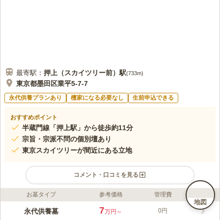
最寄駅：
押上（スカイツリー前）
駅
(
733m
)
東京都墨田区業平5-7-7
永代供養プランあり
檀家になる必要なし
生前申込できる
おすすめポイント
半蔵門線「押上駅」から徒歩約11分
宗旨・宗派不問の個別壇あり
東京スカイツリーが間近にある立地
コメント・口コミを見る
お墓タイプ
参考価格
管理費
ライフドット編集部のコメント
地図
すぐ近くに東京スカイツリーがある、都会ならではの立地です。
7
永代供養墓
0円
万円～
法性寺は「柳嶋の妙見さま」としても知れており、開運の土地と