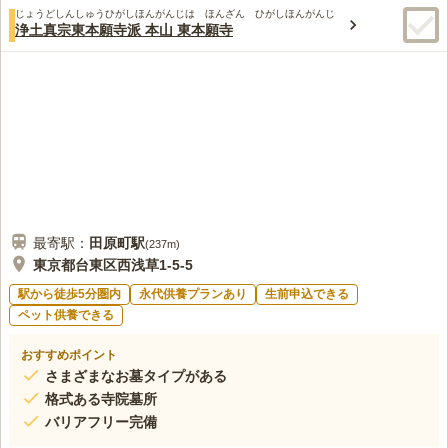
じょうどしんしゅうひがしほんがんじは ほんざん ひがしほんがんじ
浄土真宗東本願寺派 本山 東本願寺
最寄駅：
田原町
駅
(
237m
)
東京都台東区西浅草1-5-5
駅から徒歩5分圏内
永代供養プランあり
生前申込できる
ペット供養できる
おすすめポイント
さまざまなお墓タイプがある
格式ある寺院墓所
バリアフリー完備