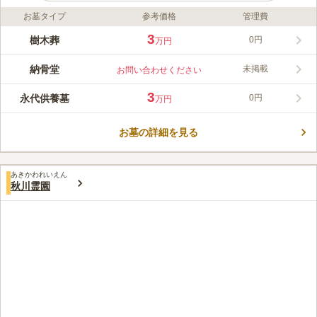
お墓タイプ
参考価格
管理費
ライフドット編集部のコメント
観光名所として有名な神楽坂沿いにある真清浄寺 神楽坂霊廟
3
樹木葬
0円
万円
は、電車でのアクセスも良いですし駐車場もあるので車でも訪問
しやすいです。町中にある霊園となりますが、にぎやかな雰囲気
納骨堂
未掲載
お問い合わせください
はなく落ち着いてお墓参りすることが可能です。屋内の納骨壇と
コメントの続きを読む
管理費が必要ない永代供養墓があるので、ニーズに応じて選択す
3
永代供養墓
0円
万円
ることができます。
口コミ評価
この霊園はまだ誰からも評価されていません。
お墓の詳細を見る
あきかわれいえん
秋川霊園