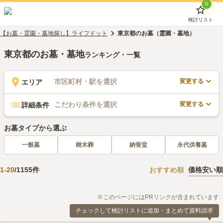
0
検討リスト
【お墓・霊園・墓地探し】ライフドット
東京都のお墓（霊園・墓地）
東京都のお墓・墓地
ランキング・一覧
変更する
市区町村・駅を選択
エリア
変更する
こだわり条件を選択
詳細条件
お墓タイプから選ぶ
一般墓
樹木葬
納骨堂
永代供養墓
1
-
20
/
1155
件
おすすめ順
価格安い順
※このページにはPRリンクが含まれています
チェックして検討リストに追加・まとめて資料請求