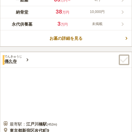
一般墓
万円～
道場として大伽藍を建設したが、幕府に破却されたのち、当初は
浅草に常楽寺が復興されました。 近代的な建物のマンションの
38
納骨堂
10,000円
万円
一角に、本格的な本堂が設置されています。 都営大江戸線「牛
コメントの続きを読む
込柳町駅」西口から徒歩1分もかからず駅に目の前に立地すると
3
永代供養墓
未掲載
万円
いう抜群のアクセスです。 駐車場は完備されていないので、電
口コミ評価
車でのお参りをおすすめします。
4.4
みんなの評価
口コミ
2
件
お墓の詳細を見る
住宅地なのでお花やろうそくやお線香などのお供え物は自宅から
60代
女性
持参しますが、お寺の事務所ではしきみとお線香は購入できます。法事な
どの食事が必要な場合は飯田橋駅周辺でないと探せません。お寺に貸室が
でんきゅうじ
あり仕出し料理も頼めるようですが、利用したことはありません。
傳久寺
口コミの続きを読む
最寄駅：
江戸川橋
駅
(
452m
)
東京都新宿区改代町9