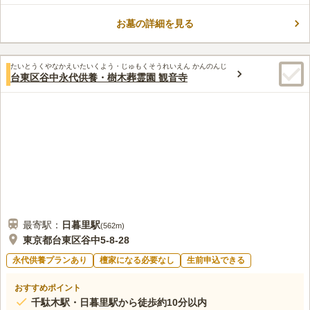
街沿いに位置するので、お参り後の散策も楽しめます。納骨数に
合わせて小壇、中壇、大壇、特別壇の4タイプあり、内容に合わ
お墓の詳細を見る
口コミ評価
せて複数の使用料プランが用意されています。
この霊園はまだ誰からも評価されていません。
たいとうくやなかえいたいくよう・じゅもくそうれいえん かんのんじ
台東区谷中永代供養・樹木葬霊園 観音寺
最寄駅：
日暮里
駅
(
562m
)
東京都台東区谷中5-8-28
永代供養プランあり
檀家になる必要なし
生前申込できる
おすすめポイント
千駄木駅・日暮里駅から徒歩約10分以内