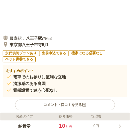
最寄駅：
八王子
駅
(
794m
)
東京都八王子市寺町1
永代供養プランあり
生前申込できる
檀家になる必要なし
ペット供養できる
おすすめポイント
電車でのお参りに便利な立地
清潔感のある庭園
看板設置で迷う心配なし
コメント・口コミを見る
お墓タイプ
参考価格
管理費
ライフドット編集部のコメント
墓地は緑が溢れており、ゆったりとした時間が流れる素敵な空間
10
納骨堂
0円
万円
です。 少し高地にあることから、見晴らしがよく開放感があり