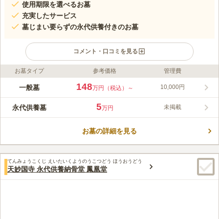
使用期限を選べるお墓
充実したサービス
墓じまい要らずの永代供養付きのお墓
コメント・口コミを見る
お墓タイプ
参考価格
管理費
ライフドット編集部のコメント
洋風レンガの歩道で、綺麗に手入れをされた芝生の明るい霊園で
148
一般墓
10,000円
万円（税込）～
す。お墓はすべて洋型で、美しく調和の取れたエリアで構成され
ています。 お墓は「永代使用」または「20年有期限使用」のど
5
永代供養墓
未掲載
万円
ちらかを選択することができます。使用後は敷地内の合祀墓「日
コメントの続きを読む
光碑」にご納骨されるので、墓じまいの際も安心です。 また、
契約後に使用期限の変更もできるので、将来ご家庭の状況に合わ
お墓の詳細を見る
口コミ評価
せて、柔軟に対応してくれます。 檀家になる必要がなく、宗教
この霊園はまだ誰からも評価されていません。
宗派も不問で、法名・戒名・クリスチャンネーム・俗名等の彫刻
も可能です。
てんみょうこくじ えいたいくようのうこつどう ほうおうどう
天妙国寺 永代供養納骨堂 鳳凰堂