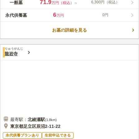
本堂の蓮は朝に花が開きますので、少し早い時間のお墓参りも楽
71.9
一般墓
6,300円（税込）
万円（税込）～
しんでいただけます。草花に心癒されながら故人と語らう時を過
ごすことが出来ます。町田聖地霊苑は宗教自由な区画と檀家専用
6
永代供養墓
0円
万円
の区画があり、宗教不問の区画では和型墓石、洋型墓石のどちら
コメントの続きを読む
も建立することができます。サイズを選ぶことができるので、大
きなお墓を建てたいという希望も叶います。
お墓の詳細を見る
口コミ評価
3.5
みんなの評価
口コミ
4
件
自宅の近所にホームセンターがあり、お墓参りの前にお花や線香
70代
男性
りゅうがんじ
を購入しています。また、霊園にもお花や線香がありそこでも購入できま
龍岩寺
す。法事の際の食事会はお墓から１０分位の場所に食事処があり、電話で
予約してそこを利用しています。
口コミの続きを読む
最寄駅：
北綾瀬
駅
(
1.8km
)
東京都足立区辰沼2-11-22
永代供養プランあり
生前申込できる