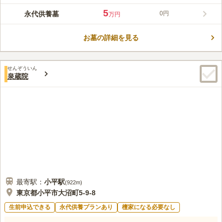
ます。 日当たりも非常に良く明るい墓域です。 墓地は外壁で囲
5
永代供養墓
0円
万円
まれているので、プライバシーは守られます。 ご高齢の方や小
コメントの続きを読む
さなお子様連れの方など、交通機関の利用が難しい場合でも、駐
車場があるため安心して車でお参りができます。
お墓の詳細を見る
口コミ評価
この霊園はまだ誰からも評価されていません。
せんぞういん
泉蔵院
最寄駅：
小平
駅
(
922m
)
東京都小平市大沼町5-9-8
生前申込できる
永代供養プランあり
檀家になる必要なし