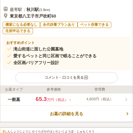
最寄駅：
秋川
駅
(
3.3km
)
東京都八王子市戸吹町60
檀家になる必要なし
永代供養プランあり
ペット供養できる
生前申込できる
おすすめポイント
滝山街道に面した公園墓地
愛するペットと同じ区画で眠ることができる
全区画バリアフリー設計
コメント・口コミを見る
お墓タイプ
参考価格
管理費
ライフドット編集部のコメント
2016年に八王子市戸吹町に新規開園した宗教不問で、誰でも利
65.3
一般墓
4,800円（税込）
万円（税込）～
用できる民営墓苑です。国道411号線(滝山街道)沿いにあり、大
型駐車場が完備されているので、車でのアクセスが良好な立地に
お墓の詳細を見る
あります。南向きの墓苑で日当たりは良好です。
コメントの続きを読む
口コミ評価
しんしょうじょうじ かぐらざかのえいたいくようぼ・じゅもくそう