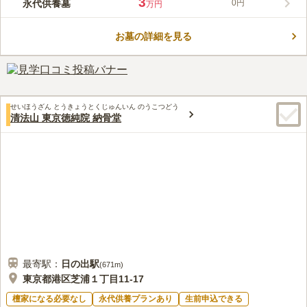
3
永代供養墓
0円
万円
霊園内の管理事務所で花・線香・ローソクを購入でき、休憩所で
80代
男性
食事をとることもできる。また、近くに30人～40人規模で法事が可能な料
お墓の詳細を見る
理店もある。
口コミの続きを読む
せいほうざん とうきょうとくじゅんいん のうこつどう
清法山 東京徳純院 納骨堂
最寄駅：
日の出
駅
(
671m
)
東京都港区芝浦１丁目11-17
檀家になる必要なし
永代供養プランあり
生前申込できる