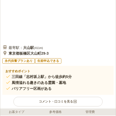
最寄駅：
大山
駅
(
411m
)
東京都板橋区大山町29-3
永代供養プランあり
生前申込できる
おすすめポイント
三田線「志村坂上駅」から徒歩約5分
風情溢れる趣きのある霊園・墓地
バリアフリー区画がある
コメント・口コミを見る
お墓タイプ
参考価格
管理費
ライフドット編集部のコメント