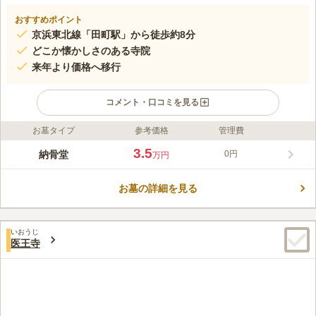
おすすめポイント
京浜東北線「田町駅」から徒歩約8分
どこか懐かしさのある寺院
来年より価格へ移行
コメント・口コミを見る
お墓タイプ
参考価格
管理費
ライフドット編集部のコメント
"清法山 東京徳純院 納骨堂は、港区芝浦にある中山身語正宗の寺
3.5
納骨堂
0円
万円
院です。 この寺院の住職は、都会の激しい社会に負けず、時に
は心を休め、自分を取り戻してほしいと、そんな思いを持ってい
お墓の詳細を見る
ます。 この寺院の住職は、都会にいることを忘れさせるような
コメントの続きを読む
優しい雰囲気で、心穏やかにしてくれます。また、お寺では珍し
くSNSを使った発信を行っているので、若い世代の人にも情報が
口コミ評価
届きやすくなっています。
いおうじ
4.0
みんなの評価
口コミ
2
件
医王寺
新装開店であるが、周辺環境も大変静かです。
50代
男性
口コミの続きを読む