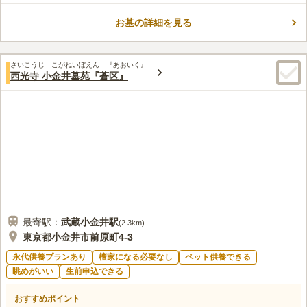
同墓、合祀墓の利用にあたっては宗教不問で、どなたでも利用す
ることができます。多摩川三十三観音霊場第二十三番札所および
お墓の詳細を見る
口コミ評価
関東九十一薬師霊場第二番札所になっています。
この霊園はまだ誰からも評価されていません。
さいこうじ こがねいぼえん 『あおいく』
西光寺 小金井墓苑『蒼区』
最寄駅：
武蔵小金井
駅
(
2.3km
)
東京都小金井市前原町4-3
永代供養プランあり
檀家になる必要なし
ペット供養できる
眺めがいい
生前申込できる
おすすめポイント