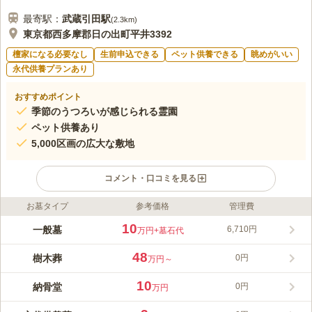
最寄駅：
武蔵引田
駅
(
2.3km
)
東京都西多摩郡日の出町平井3392
檀家になる必要なし
生前申込できる
ペット供養できる
眺めがいい
永代供養プランあり
おすすめポイント
季節のうつろいが感じられる霊園
ペット供養あり
5,000区画の広大な敷地
コメント・口コミを見る
お墓タイプ
参考価格
管理費
ライフドット編集部のコメント
秋川霊園は宗教法人宝光寺が経営している、1971年に開園した
10
一般墓
6,710円
万円
+墓石代
民営の公園墓地です。宗教不問で誰でも利用できます。 総区画
数は5,000区画と広大ですが、9割以上の区画はすでに使用されて
48
樹木葬
0円
万円～
いるほど人気です。近年になってペットも一緒に眠れるようにペ
コメントの続きを読む
ット霊園も開園しました。 季節に応じた自然の景色も楽しむこ
10
納骨堂
0円
万円
とができます。週刊文春（9/19号 9/12発売）の「関東のおすす
口コミ評価
め霊園10選」に当園が紹介されました。
3.9
みんなの評価
口コミ
9
件