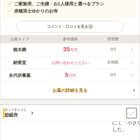
ご家族用、ご夫婦・お1人様用と選べるプラン
赤穂浪士ゆかりのお寺
コメント・口コミを見る
お墓タイプ
参考価格
管理費
ライフドット編集部のコメント
観音寺は、1611年に創建された歴史あるお寺です。都立 谷中霊
35
樹木葬
0円
万円
園の東の寺町にあり、周辺は静かで落ち着いた雰囲気です。
「燈」は2021年3月に誕生した永代供養墓です。中央に花立と香
納骨堂
未掲載
お問い合わせください
台が備え付けられており、墓前で手を合わせるお墓参りができま
コメントの続きを読む
す。納骨人数に制限がないので、家族全員で入ることも可能で
5
永代供養墓
0円
万円
す。 また、「樹木葬」の方はご夫婦やお1人様でのご納骨が可能
口コミ評価
です。どちらも永代供養付きなので、後継の心配もありません。
この霊園はまだ誰からも評価されていません。
都内の便利な立地にお墓を持ちたい方におすすめです。
お墓の詳細を見る
みょうきょうじ
妙経寺