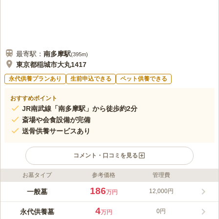
最寄駅：
南多摩
駅
(
395m
)
東京都稲城市大丸1417
永代供養プランあり
生前申込できる
ペット供養できる
おすすめポイント
JR南武線「南多摩駅」から徒歩約2分
斎場や会食設備が完備
送骨供養サービスあり
コメント・口コミを見る
お墓タイプ
参考価格
管理費
ライフドット編集部のコメント
医王寺は、東京都稲城市にある300年以上の歴史を持つ寺院墓地
186
一般墓
12,000円
万円
です。お墓は、医王寺によってしっかりと管理されているので安
心です。川崎街道と府中街道の交差する場所にあり、大型駐車場
4
永代供養墓
0円
万円
（50台）が併設されているので、お車の利用も大変便利です。合
コメントの続きを読む