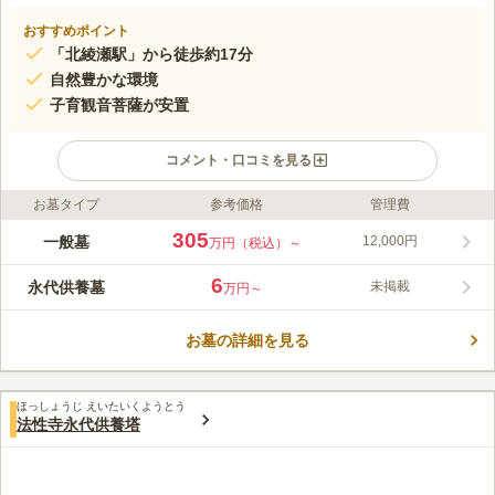
おすすめポイント
「北綾瀬駅」から徒歩約17分
自然豊かな環境
子育観音菩薩が安置
コメント・口コミを見る
お墓タイプ
参考価格
管理費
ライフドット編集部のコメント
駐車場も完備されており、「首都6号三郷線 加平 」より車で7分
305
一般墓
12,000円
万円（税込）～
ほどの距離にあります。 清掃が隅々まで行き届いた墓域は、静
寂に包まれており、穏やかな気持ちでお墓参りをしていただけま
6
永代供養墓
未掲載
万円～
す。 龍岩寺は、自然も多く母子健全を祈願して「子育観音菩
コメントの続きを読む
薩」も安置されていますので、ぜひお子様とご一緒にお越しくだ
さい。
お墓の詳細を見る
口コミ評価
3.3
みんなの評価
口コミ
2
件
住宅街の普通のお寺なので、周辺に参拝で訪れた人目当ての商業
50代
男性
ほっしょうじ えいたいくようとう
施設はない。お寺にお願いすれば、お寺の中で法要後の食事会は可能。但
法性寺永代供養塔
し、料理は仕出しを頼むことになる。
口コミの続きを読む