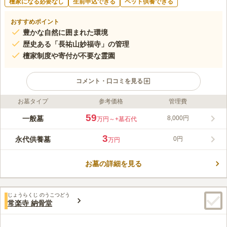
檀家になる必要なし
生前申込できる
ペット供養できる
おすすめポイント
豊かな自然に囲まれた環境
歴史ある「長祐山妙福寺」の管理
檀家制度や寄付が不要な霊園
コメント・口コミを見る
お墓タイプ
参考価格
管理費
ライフドット編集部のコメント
６００有余年の妙福寺が事業の主体となっている寺院です。水は
59
一般墓
8,000円
万円～
+墓石代
けが非常によい場所です。管理事務所は年中無休（除・正月休
み）です。四季の花々と豊かな緑が美しい安らぎの墓苑で、敷地
3
永代供養墓
0円
万円
内には桜並木や、つつじがあり、珍鳥・緋連雀やアオバズク、キ
コメントの続きを読む
ジも訪れる散策コースもあります。ゆったりとした時の中で心ゆ
くまで故人を偲ぶことができます。
お墓の詳細を見る
口コミ評価
3.8
みんなの評価
口コミ
1
件
自然環境に恵まれており、近隣からバードウォッチングに通って
50代
男性
じょうらくじ のうこつどう
いる方も多くいます。春は桜がきれいです。ただ夏は虫がおおく蚊にささ
常楽寺 納骨堂
れることが多く弱っています。
口コミの続きを読む