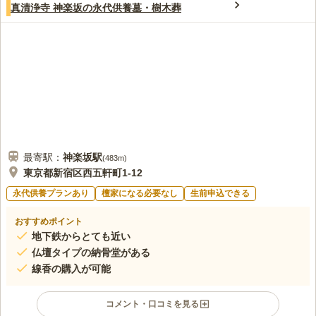
この霊園はまだ誰からも評価されていません。
真清浄寺 神楽坂の永代供養墓・樹木葬
最寄駅：
神楽坂
駅
(
483m
)
東京都新宿区西五軒町1-12
永代供養プランあり
檀家になる必要なし
生前申込できる
おすすめポイント
地下鉄からとても近い
仏壇タイプの納骨堂がある
線香の購入が可能
コメント・口コミを見る