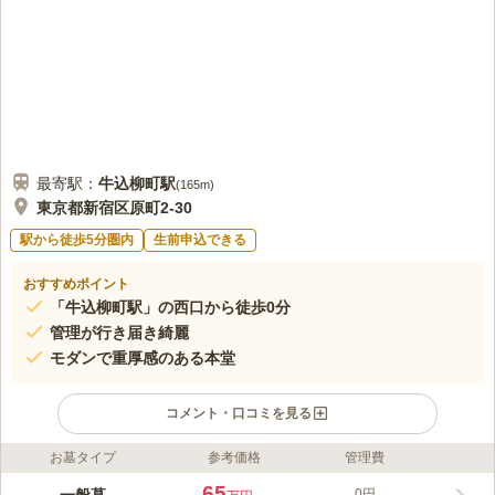
最寄駅：
牛込柳町
駅
(
165m
)
東京都新宿区原町2-30
駅から徒歩5分圏内
生前申込できる
おすすめポイント
「牛込柳町駅」の西口から徒歩0分
管理が行き届き綺麗
モダンで重厚感のある本堂
コメント・口コミを見る
お墓タイプ
参考価格
管理費
ライフドット編集部のコメント
長遠山 常楽寺は法華宗による寺院墓地です。 江戸の布教の根本
65
0円