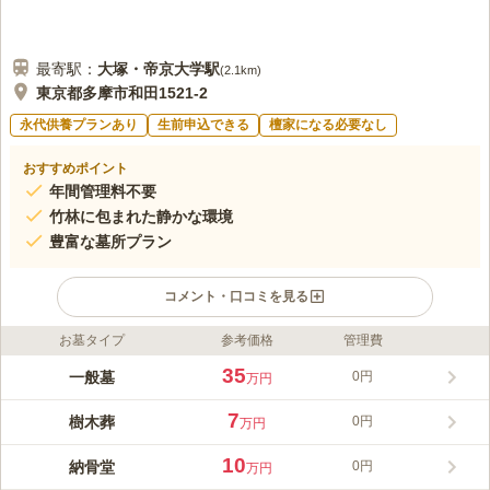
最寄駅：
大塚・帝京大学
駅
(
2.1km
)
東京都多摩市和田1521‐2
永代供養プランあり
生前申込できる
檀家になる必要なし
おすすめポイント
年間管理料不要
竹林に包まれた静かな環境
豊富な墓所プラン
コメント・口コミを見る
お墓タイプ
参考価格
管理費
ライフドット編集部のコメント
かぐや霊園は、近隣初となる樹木葬を主体とした霊園です。全区
35
一般墓
0円
万円
画永代供養の付いた期限付きのお墓のため、承継者は不要です。
永代供養付き樹木葬墓は、墓標となる樹木（シンボルツリー）を
7
樹木葬
0円
万円
中央に植えて、その周辺に遺骨を埋葬するお墓です。永代供養付
コメントの続きを読む
き棚式供養墓は、御影石を使用したロッカー式の納骨堂です。永
10
納骨堂
0円
万円
代供養付き墓地新ココン墓は、通常のお墓と同じように、個別に
口コミ評価