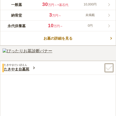
瑞法寺 志村坂上淨苑は、都営三田線「志村坂上駅」から至近距
30
一般墓
10,000円
万円～
+墓石代
離にある非常に好立地な場所です。 浄土真宗の瑞法寺が管理す
る寺院墓地です。万全な管理体制で、法要施設も整備していま
3
納骨堂
未掲載
万円～
す。 2011年10月にリニューアルオープンし、きれいな設備で、
コメントの続きを読む
バリアフリー区画もあるため、お年寄りから小さなお子様連れの
10
永代供養墓
0円
万円～
方まで、安全にお参りできます。
口コミ評価
この霊園はまだ誰からも評価されていません。
お墓の詳細を見る
たきやまだいぼえん
たきやま台墓苑