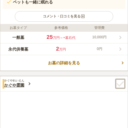
ペットも一緒に眠れる
コメント・口コミを見る
お墓タイプ
参考価格
管理費
ライフドット編集部のコメント
約380年の歴史を経た現在、都会の中で失いつつある木造建築、
25
一般墓
10,000円
万円～
+墓石代
樹木、土、石を大切にし、「質素な暖かい里寺」と位置づけてい
ます。地下鉄「白山駅」より徒歩3分というアクセス良好な位置
2
永代供養墓
0円
万円
にあります。水子の供養や、ペットの葬儀・供養も行っているお
コメントの続きを読む
寺です。
お墓の詳細を見る
口コミ評価
この霊園はまだ誰からも評価されていません。
かぐやれいえん
かぐや霊園