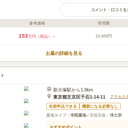
コメント・口コミを
参考価格
管理費
ライフドット編集部のコメント
洗練されたブロック造りの外観は
153
10,000円
万円（税込）～
す。 「池袋駅」から徒歩5分で行
り前後の予定も立てやすく都心に
えます。 多くの木々が墓苑を囲
お墓の詳細を見る
できます。 永代供養墓は0.25㎡
意されており、ニーズにあったお
口コミ評価
4.0
みんなの評価
口コミ
2
霊園に生け花を販売しているので
30代
男性
袋駅に出て駅周辺にてとる。予約してから
新大塚駅から1.9km
る。
アクセス
東京都文京区千石1-14-11
生前申込できる
檀家になる必要なし
墓地タイプ：
寺院墓地
/ 宗旨宗派：
浄土宗
おすすめポイント