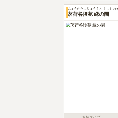
みょうがだにりょうえん えにしの
茗荷谷陵苑 縁の園
お墓タイプ