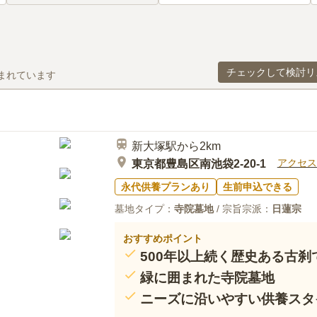
チェックして検討リ
まれています
新大塚駅から2km
アクセス
東京都豊島区南池袋2-20-1
永代供養プランあり
生前申込できる
墓地タイプ：
寺院墓地
/ 宗旨宗派：
日蓮宗
おすすめポイント
500年以上続く歴史ある古刹
緑に囲まれた寺院墓地
ニーズに沿いやすい供養スタ