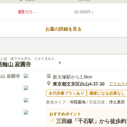
ライフドット編集部のコメント
アクセス抜群の立地にある最新設
80
15,000円～
万円～
物が一段と目を惹きます。バリア
心してご利用が出来ます。宗教不
ます。 館内の清掃や搬送機のメ
お墓の詳細を見る
館日がございます。詳しくはお問
口コミ評価
この霊園はまだ誰からも評価されていませ
んじは ほうりんざん じゃくえんじ
法輪山 寂圓寺
新大塚駅から1.9km
アクセス
東京都文京区白山4-37-30
永代供養プランあり
檀家になる必要なし
墓地タイプ：
寺院墓地
/ 宗旨宗派：
浄土真宗
おすすめポイント
三田線「千石駅」から徒歩約