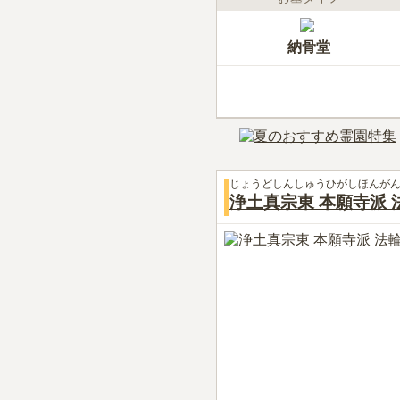
納骨堂
じょうどしんしゅうひがしほんが
浄土真宗東 本願寺派 