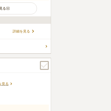
見る
、都心にぴったりな雰囲気で
詳細を見る
ける立地ににあるため、お参
ある墓苑ならではの利点と言
み、落ち着いた雰囲気でお参り
コメントの続きを読む
からとコンパクトなものから用
墓選びができます。
件
、そこで購入する。食事は池
行くので問題なく食事でき
口コミの続きを読む
を見る