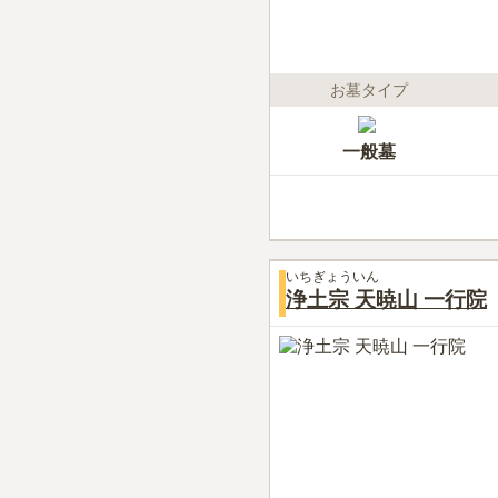
お墓タイプ
一般墓
いちぎょういん
浄土宗 天暁山 一行院