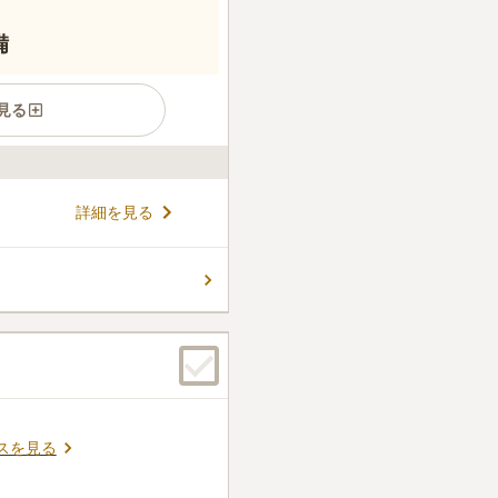
備
見る
薫る由緒ある名刹です。心安
詳細を見る
田線「千石駅」から徒歩7分
的な墓地のほかに室内墓地の
寂光廟」など、様々なタイプ
コメントの続きを読む
、大小2種類のホールが設置さ
能です。
件
かです。お花や線香等は、地
周りはコンビニしかないので)
ています。
口コミの続きを読む
スを見る