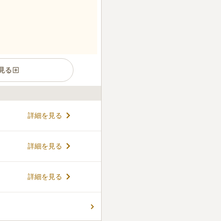
見る
分程度でいくことができ、便利
詳細を見る
垂桜をみることができ、心穏や
かな落着いた寺院です。 小動
っしゃらない方、個人でも納
コメントの続きを読む
詳細を見る
になっている為、お年寄りの方
ができます。
ん。
詳細を見る