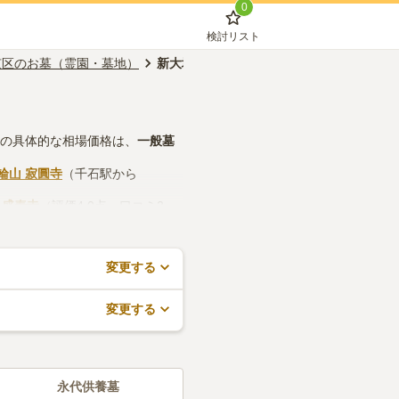
0
検討リスト
京区のお墓（霊園・墓地）
新大塚駅のお墓（霊園・墓地）
墓の具体的な相場価格は、
一般墓
輪山 寂圓寺
（千石駅から
、
盛泰寺
（評価4.0点・口コミ2
所などの設備や管理体制、近隣で
ので、活用してみてください。
変更する
変更する
永代供養墓