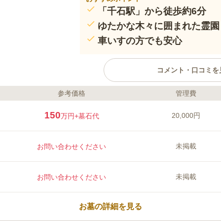
「千石駅」から徒歩約6分
ゆたかな木々に囲まれた霊園
車いすの方でも安心
コメント・口コミを
参考価格
管理費
ライフドット編集部のコメント
都営三田線「千石駅」から徒歩6
150
20,000円
万円
+墓石代
なエリアにあります。 春には枝
かにお参りすることができる緑豊
物の納骨堂もあり、後継者のいら
未掲載
お問い合わせください
骨可能です。 バリアフリー設計
や車いすの方でも安心してお参り
口コミ評価
この霊園はまだ誰からも評価されていませ
未掲載
お問い合わせください
お墓の詳細を見る