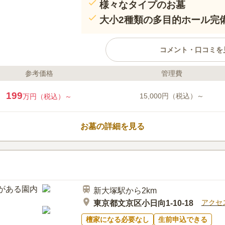
様々なタイプのお墓
大小2種類の多目的ホール完
コメント・口コミを
参考価格
管理費
ライフドット編集部のコメント
都心付近に位置し、歴史と文化が
199
15,000円（税込）～
万円（税込）～
らぎのある近代的な寂圓寺は、三
と、歩いてお参りできます。一般
「法輪廟」、永代供養の納骨堂「
お墓の詳細を見る
がご用意されています。境内には
れているので、150名の着席も可
口コミ評価
4.4
みんなの評価
口コミ
3
都会のど真ん中なのに、とても静
40代
女性
下鉄駅で調達することが多いです。(お寺の
新大塚駅から2km
食事もお寺周辺ではなく別の場所に移動し
アクセ
東京都文京区小日向1-10-18
檀家になる必要なし
生前申込できる