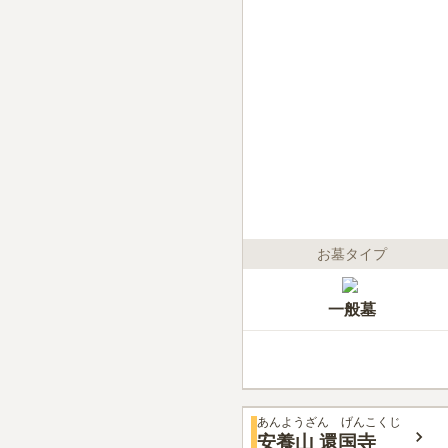
お墓タイプ
一般墓
あんようざん げんこくじ
安養山 還国寺