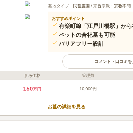
墓地タイプ：
民営霊園
/ 宗旨宗派：
宗教不問
おすすめポイント
有楽町線「江戸川橋駅」から
ペットの合祀墓も可能
バリアフリー設計
コメント・口コミを
参考価格
管理費
ライフドット編集部のコメント
有楽町線「江戸川橋駅」から徒歩
150
10,000円
万円
良好な穏やかな雰囲気の霊園です
の合祀墓もあり、愛するペットと
園内は、駐車場が完備され、安心
お墓の詳細を見る
車イスの方もお参り頂けます。霊
あり、スタッフは常駐していませ
口コミ評価
が貼られています。
3.6
みんなの評価
口コミ
2
周辺は高級住宅街でお店などはな
50代
女性