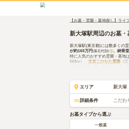
【お墓・霊園・墓地探し】ライ
新大塚駅周辺のお墓・
新大塚駅(東京都)には数多くの
が約
165万円
、
納骨
(墓石代別)
?
特に人気のおすすめ霊園・墓地
668m）、
文京こひなた霊園
（江
口コミ評価の高い注目のお墓・
件）、
文京こひなた霊園
（評価3
新大塚駅(東京都)でお墓探しを
の供花やお線香の入手方法など
エリア
新大塚
詳細条件
こだわ
お墓タイプから選ぶ
一般墓