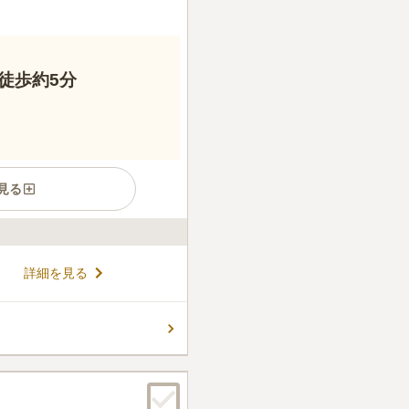
徒歩約5分
見る
5分と、歩いて行ける日当たり
詳細を見る
。一般墓所のほかに、ペット
一緒に眠ることができます。
のバリアフリー設計なので、
コメントの続きを読む
苑内には小さな管理事務所が
んが、何かあった時の連絡先
件
く、お供え物や花は予め用意