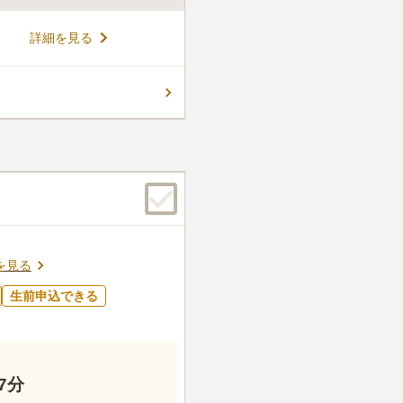
備の納骨堂です。お洒落な建
詳細を見る
フリーですので年配の方も安
問、永代にわたって供養され
ンテナンスのため毎月一回の休
コメントの続きを読む
い合わせください。
ん。
を見る
生前申込できる
7分