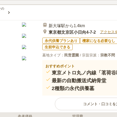
その
新大塚駅から1.4km
アクセス
東京都文京区小日向4-7-2
永代供養プランあり
檀家になる必要なし
生前申込できる
墓地タイプ：
民営霊園
/ 宗旨宗派：
宗教不問
おすすめポイント
東京メトロ丸ノ内線「茗荷谷
最新の自動搬送式納骨堂
2種類の永代供養墓
コメント・口コミを
参考価格
管理費