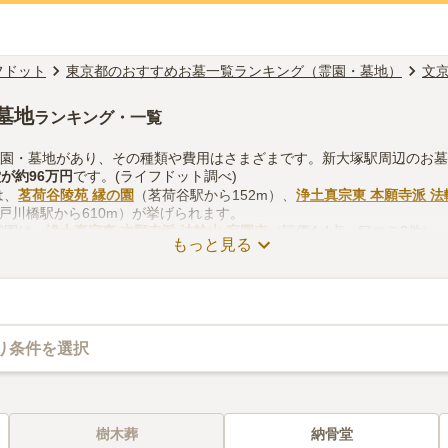
フドット
東京都のおすすめお墓一覧ランキング（霊園・墓地）
文
墓地
ランキング・一覧
霊園・墓地があり、その種類や費用はさまざまです。新大塚駅周辺のお
堂
が約
96万円
です。(ライフドット調べ)
は、
茗荷谷陵苑 縁の園
（茗荷谷駅から152m）、
浄土真宗東 本願寺派 法
戸川橋駅から610m）が挙げられます。
霊園は、
浄土真宗東 本願寺派 法輪山 寂圓寺
（評価4.4点・口コミ3件）
もっと見る
.6点・口コミ2件）があります。
する際は、自宅からの交通アクセスを確認しつつ、法要施設や管理事務
を考慮して選ぶとよいでしょう。資料請求や見学予約が無料でできます
り条件を選択
樹木葬
納骨堂