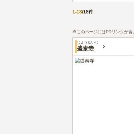
1
-
18
/
18
件
※このページにはPRリンクが含
じょうたいじ
盛泰寺