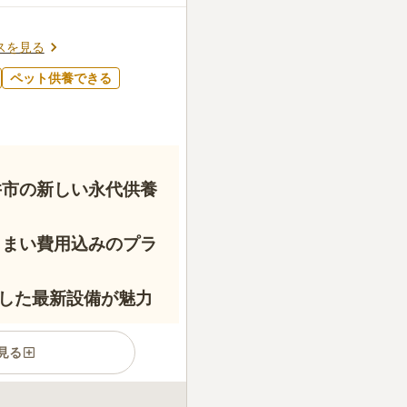
ーや小さな商店街がありひとと
周辺にファミレスや法事など
いです。
スを見る
口コミの続きを読む
ペット供養できる
井市の新しい永代供養
じまい費用込みのプラ
した最新設備が魅力
見る