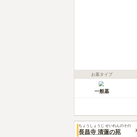
お墓タイプ
一般墓
ちょうしょうじ せいれんのその
長昌寺 清蓮の苑