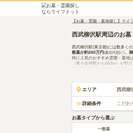
【お墓・霊園・墓地探し】ライ
西武柳沢駅周辺のお墓
西武柳沢駅(東京都)には数多く
般墓
が約
260万円
、
(墓石代別)
?
特に人気のおすすめ霊園・墓地
（東小金井駅から663m）が挙
西武柳沢駅(東京都)でお墓探し
での供花やお線香の入手方法な
エリア
西武柳
詳細条件
こだわ
お墓タイプから選ぶ
一般墓