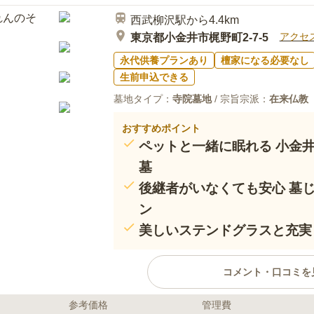
お墓から3分くらいのところに別のスーパ
西武柳沢駅から4.4km
おりの物はそろいます。食事などはお墓の
が出来る飲食店が7～8軒あり困ることはな
アクセ
東京都小金井市梶野町2-7-5
永代供養プランあり
檀家になる必要なし
生前申込できる
墓地タイプ：
寺院墓地
/ 宗旨宗派：
在来仏教
おすすめポイント
ペットと一緒に眠れる 小金
墓
後継者がいなくても安心 墓
ン
美しいステンドグラスと充実
コメント・口コミを
参考価格
管理費
ライフドット編集部のコメント