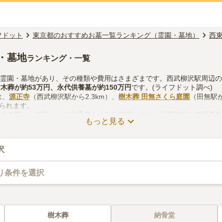
フドット
東京都のおすすめお墓一覧ランキング（霊園・墓地）
西
・墓地
ランキング・一覧
の霊園・墓地があり、その種類や費用はさまざまです。西武柳沢駅周辺
樹木葬
が約
53万円
、
永代供養墓
が約
150万円
です。(ライフドット調べ)
は、
源正寺
（西武柳沢駅から2.3km）、
樹木葬 田無さくら庭園
（田無駅か
げられます。
をする際は、自宅からの交通アクセスを確認しつつ、法要施設や管理事
もっと見る
どを考慮して選ぶとよいでしょう。資料請求や見学予約が無料でできま
沢
り条件を選択
樹木葬
納骨堂