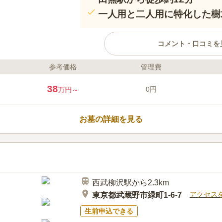
一人用と二人用に特化した樹
コメント・口コミを
参考価格
管理費
ライフドット編集部のコメント
樹木葬 田無さくら庭園は、遍立
38
0円
万円～
ら徒歩約12分、「北原住宅バス停
便性が高い立地です。桜の木をシ
緑が多く、公園のような造りにな
お墓の詳細を見る
に囲まれた中でペットも一緒に眠
っと一緒にいたい方におすすめで
口コミ評価
お墓参り後の休憩場所にも困りま
この霊園はまだ誰からも評価されていませ
対応しており、段差が少なくなっ
西武柳沢駅から2.3km
アクセス
東京都武蔵野市緑町1-6-7
生前申込できる