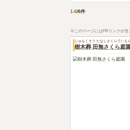
1
-
6
/
6
件
※このページにはPRリンクが含
じゅもくそう たなしさくらていえ
樹木葬 田無さくら庭