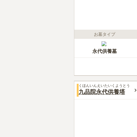
お墓タイプ
永代供養墓
くほんいんえいたいくようとう
九品院永代供養塔