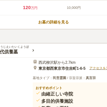
東京都小金井市の長昌寺に誕生し
120
10,000円
万円
いない方やペットと一緒に眠りた
い永代供養墓です。初期費用に墓
まれているため、将来の追加負担
お墓の詳細を見る
ラスの観音様が見守る園内は四季
には快適な「長昌寺terrace」
口コミ評価
ットと共に、安心して未来を託せ
この霊園はまだ誰からも評価されていませ
おうじえいたいくようぼ
代供養墓
西武柳沢駅から2.7km
アクセスを
東京都西東京市住吉町1-6-5
墓地タイプ：
民営霊園
/ 宗旨宗派：
真言宗
おすすめポイント
由緒正しい寺院
多目的供養施設