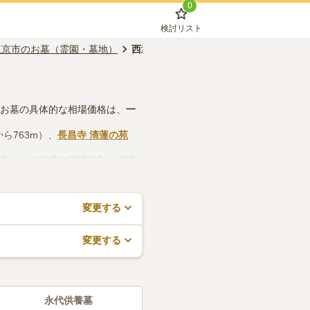
0
検討リスト
東京市のお墓（霊園・墓地）
西武柳沢駅のお墓（霊園・墓地）
のお墓の具体的な相場価格は、
一
ら763m）、
長昌寺 清蓮の苑
務所などの設備や管理体制、近隣
すので、活用してみてください。
変更する
変更する
永代供養墓