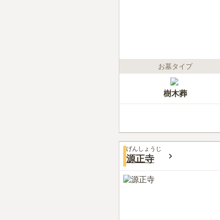
お墓タイプ
樹木葬
げんしょうじ
源正寺