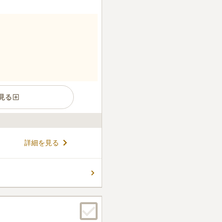
見る
霊園となっています。 JR中
詳細を見る
りバスもあるアクセス良好な
いのが魅力となっています。
スのご利用をおすすめしま
コメントの続きを読む
要施設も備えているため、年回
偲ぶことができます。
件
ろにスーパーがあります、また