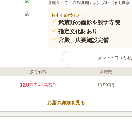
墓地タイプ：
寺院墓地
/ 宗旨宗派：
浄土真宗
おすすめポイント
武蔵野の面影を残す寺院
指定文化財あり
宮殿、法要施設完備
コメント・口コミを
参考価格
管理費
ライフドット編集部のコメント
源正寺は、武蔵野の面影残る趣ある
120
13,500円
万円～
+墓石代
央線「三鷹駅」、「吉祥寺駅」よ
立地で、都心からもお参りしやす
また駐車場がないため、電車やバ
お墓の詳細を見る
す。 広い境内に斎場や宮殿、法
法要などの際には安心して故人を
口コミ評価
3.9
みんなの評価
口コミ
3
最寄り駅から歩いて15分のとこ
60代
男性