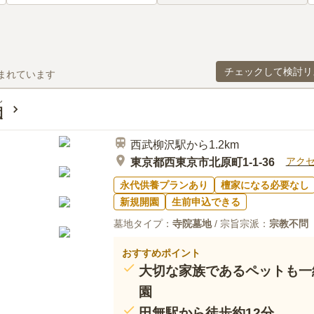
チェックして検討リ
まれています
ん
園
西武柳沢駅から1.2km
アク
東京都西東京市北原町1-1-36
永代供養プランあり
檀家になる必要なし
新規開園
生前申込できる
墓地タイプ：
寺院墓地
/ 宗旨宗派：
宗教不問
おすすめポイント
大切な家族であるペットも一
園
田無駅から徒歩約12分