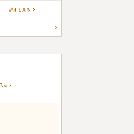
た「清蓮の苑」は、後継者が
詳細を見る
いという願いに寄り添う新し
じまいや永代供養の費用が含
がなく安心です。ステンドグ
コメントの続きを読む
折々の自然に恵まれ、令和8年
も完成しました。愛する家族やペ
る終の棲家です。
ん。
見る