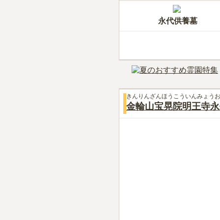
永代供養墓
きんりんざんほうこういんみょう
金輪山宝晃院明王寺永