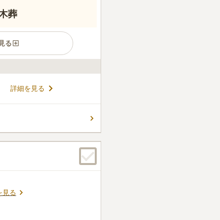
木葬
見る
寺の境内にあります。最寄駅か
詳細を見る
」からは徒歩約1分と、交通利
ンボルツリーとした樹木葬は
っています。たくさんの草花
コメントの続きを読む
れるため、愛するペットとず
す。ベンチや休憩所もあり、
せん。境内はバリアフリーに
ん。
ています。
を見る