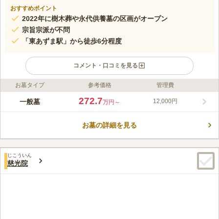
おすすめポイント
2022年に樹木葬や永代供養墓の区画がオープン
宗旨宗派が不問
「東あずま駅」から徒歩6分程度
コメント・口コミを見る
お墓タイプ
参考価格
管理費
ライフドット編集部のコメント
慈光院は曹洞宗のお寺です。お寺は、「東あずま駅」「亀戸水神
272.7
一般墓
12,000円
万円～
駅」の２駅からアクセスがよく、駐車場も完備しているため公共
交通機関・車でもお墓参りに行きやすいです。慈光院の歴史は長
お墓の詳細を見る
く、400年以上もの歴史があります。また2022年には新しい区画
コメントの続きを読む
が設立されたため、幅広いプランの中からお墓を選ぶことができ
ます。
口コミ評価
じこういん
この霊園はまだ誰からも評価されていません。
慈光院