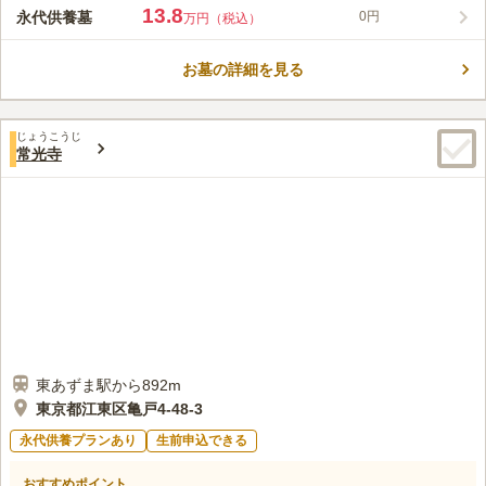
接しており、墓地の経営は勝智院によって行われています。永代
13.8
永代供養墓
0円
万円（税込）
供養墓は墓域の角にあり、「結」「縁」「絆」の3タイプから選
コメントの続きを読む
ぶことができます。「永代供養・墓じまい費付き墓所」はペット
共葬が可能で、無縁になる心配がないお墓です。ペット専用の
お墓の詳細を見る
口コミ評価
「ペット合葬墓」もあります。
この霊園はまだ誰からも評価されていません。
じょうこうじ
常光寺
東あずま駅から892m
東京都江東区亀戸4-48-3
永代供養プランあり
生前申込できる
おすすめポイント