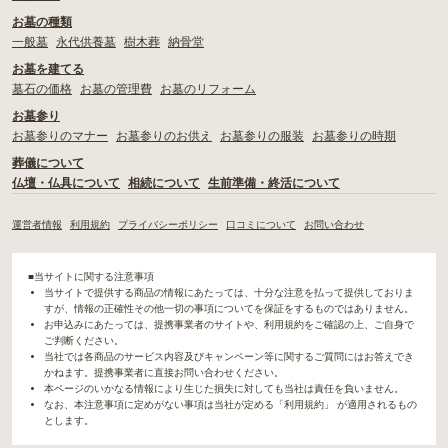
お墓の種類
一般墓
永代供養墓
樹木葬
納骨堂
お墓を建てる
墓石の価格
お墓の管理費
お墓のリフォーム
お墓参り
お墓参りのマナー
お墓参りのお供え
お墓参りの服装
お墓参りの時期
葬儀について
仏壇・仏具について
相続について
生前準備・終活について
運営者情報
利用規約
プライバシーポリシー
口コミについて
お問い合わせ
■当サイトに関する注意事項
当サイトで提供する商品の情報にあたっては、十分な注意を払って提供しておりま
すが、情報の正確性その他一切の事項についてを保証をするものではありません。
お申込みにあたっては、提携事業者のサイトや、利用規約をご確認の上、ご自身で
ご判断ください。
当社では各商品のサービス内容及びキャンペーン等に関するご質問にはお答えでき
かねます。提携事業者に直接お問い合わせください。
本ページのいかなる情報により生じた損失に対しても当社は責任を負いません。
なお、本注意事項に定めがない事項は当社が定める「利用規約」 が適用されるもの
とします。