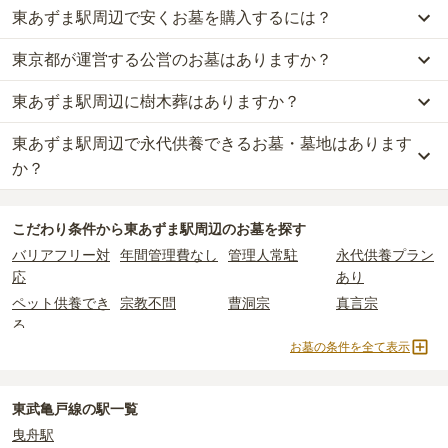
東あずま駅周辺で安くお墓を購入するには？
東あずま駅周辺
での購入費用の目安は、
一般墓が約344万円、樹木
葬が約88万円、納骨堂が約74万円、永代供養墓が約62万円
です。
東京都が運営する公営のお墓はありますか？
東あずま駅周辺
で一番安価な
お墓
は、
法性寺永代供養塔
の
永代供養
一般墓を建てる場合は、「永代使用料（土地代）」と「墓石代」の
墓
で、
7万円
からお求めいただけます。
2つが主な費用となります。
東あずま駅周辺に樹木葬はありますか？
東あずま駅周辺
には、公営の霊園の掲載がありません。
一般的に最も費用を抑えられるのは、他の方のご遺骨と一緒に埋葬
東あずま駅周辺
の一般墓の永代使用料の平均は
177万円
で、墓石代
一方で、
東京都
内には、県または市区町村が運営する公営の霊園が
する
「合祀墓（ごうしぼ）」
と呼ばれるタイプです。個別のお墓に
は
東京都の平均
166.9万円
です。いずれも区画の広さや墓石の大き
東あずま駅周辺で永代供養できるお墓・墓地はあります
東あずま駅周辺
には、
1
件の樹木葬があります。
16
件あります。
比べて省スペースで管理の手間がかからないため、費用が安く設定
さ・素材によって変わります。
詳しくは、
東あずま駅周辺
の樹木葬の一覧
をご覧ください。
か？
されています。
樹木葬・納骨堂・永代供養墓は、基本的に墓石代がかからず、永代
公営霊園は民営の霊園と異なり、契約にあたって応募資格が設けら
価格の目安は、1名あたり5万円〜30万円程度です。
使用料のみかかります。
東あずま駅周辺
には、永代供養できるお墓・墓地が
10
件あります。
れているケースがほとんどです。
こだわり条件から
東あずま駅周辺
のお墓を探す
詳しくは、
東あずま駅周辺
の永代供養の一覧
をご覧ください。
主な条件として、遺骨がすでにある、該当の市区町村に一定年数以
東あずま駅周辺
で安価なお墓を探したい場合は、
価格の安い順
で並
なお、お墓によっては以下の費用が別途かかる場合があります。
バリアフリー対
年間管理費なし
管理人常駐
永代供養プラン
上住んでいるなどが挙げられます。
び替えてお墓を探すのがおすすめです。
・
開眼法要の費用
：お墓を新しく建てた際に行う儀式のための費
応
あり
条件を満たさない場合は、申し込み自体ができないことも多いた
用。僧侶に渡すお布施がかかります。
め、事前の確認が重要です。
ペット供養でき
宗教不問
曹洞宗
真言宗
・
納骨式の費用
：お墓に遺骨を納める儀式のための費用。僧侶に渡
契約条件の詳細は、各霊園のページをご確認いただくか、資料請求
る
すお布施、会食などの費用がかかります。
よりお問い合わせください。
お墓の条件を全て表示
・
年間管理費
：お墓の管理費。契約後、毎年発生するケースがあり
天台宗
樹木葬
納骨堂
永代供養墓
ます。
民営霊園
寺院墓地
1人用区画あり
2人用区画あり
3人用区画あり
東武亀戸線の駅一覧
正確な費用は、区画や石材の選び方によって大きく変わるため、見
曳舟駅
積もりを取るまで確定しません。