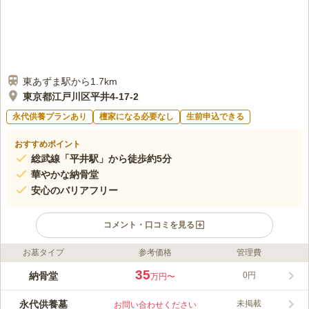
東あずま駅から1.7km
東京都江戸川区平井4-17-2
永代供養プランあり
檀家になる必要なし
生前申込できる
おすすめポイント
総武線「平井駅」から徒歩約5分
華やかな納骨堂
安心のバリアフリー
コメント・口コミを見る
お墓タイプ
参考価格
管理費
ライフドット編集部のコメント
2012年4月に完成した、緑豊かな永代供養納骨堂です。大井町線
35
納骨堂
0円
万円〜
「二子玉川駅」から徒歩約5分と、アクセス良好です。緑豊かに
囲まれた桜花浄苑は、春には枝垂れ桜が咲き誇り訪れる方々を癒
永代供養墓
未掲載
お問い合わせください