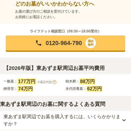
どのお墓がいいかわからない方へ
お墓の選び方のご相談を受付けています。
お気軽にお電話ください。
ライフドット相談窓口（
09:30～18:00
受付）
通話
0120-964-790
無料
【2026年版】東あずま駅周辺お墓平均費用
177万円
88万円
一般墓：
樹木葬：
※墓石代別
?
74万円
62万円
納骨堂：
永代供養墓：
東あずま駅周辺のお墓に関するよくある質問
東あずま駅周辺でお墓を購入するには、いくらかかりま
すか？