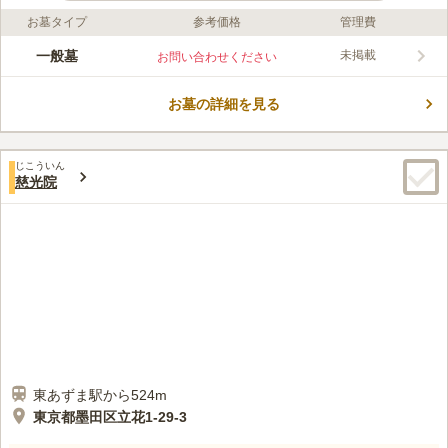
お墓タイプ
参考価格
管理費
ライフドット編集部のコメント
長寿寺は、東京都江東区亀戸にある臨済宗永源寺派の寺院です。
一般墓
未掲載
お問い合わせください
そばを横十間川が流れ、亀戸三丁目第二児童遊園（公園）に隣接
している、のんびりとした雰囲気の中にあります。墓地は本堂の
お墓の詳細を見る
裏側にあり、一般墓は2尺半～6尺までの大きさが用意されていま
コメントの続きを読む
す。最寄りの「錦糸町駅」から徒歩圏内ですが駐車場も備えられ
ており、近くにいくつかコインパーキングもあります。
口コミ評価
じこういん
この霊園はまだ誰からも評価されていません。
慈光院
東あずま駅から524m
東京都墨田区立花1-29-3