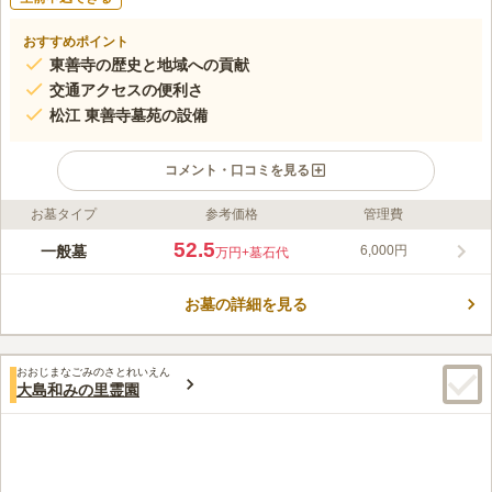
おすすめポイント
東善寺の歴史と地域への貢献
交通アクセスの便利さ
松江 東善寺墓苑の設備
コメント・口コミを見る
お墓タイプ
参考価格
管理費
ライフドット編集部のコメント
東善寺は450年の歴史を持ち、地域社会に積極的に貢献する真言
52.5
一般墓
6,000円
万円
+墓石代
宗豊山派のお寺です。毎年7月上旬には地元商店街と共催で「朝
顔市」を開催し、多くの訪問者で賑わいます。交通アクセスも良
お墓の詳細を見る
好で、新小岩駅や船堀駅からのバス利用で最寄りバス停から徒歩
コメントの続きを読む
約2分、船堀街道沿いに位置するためお車での訪問も便利です。
松江 東善寺墓苑は令和2年に新本堂・客殿が完成し、バリアフリ
口コミ評価
ー対応でどなたでも安心して利用できます。
おおじまなごみのさとれいえん
この霊園はまだ誰からも評価されていません。
大島和みの里霊園