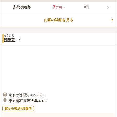
ライフドット編集部のコメント
すぐ近くに東京スカイツリーがある、都会ならではの立地です。
7
永代供養墓
0円
万円～
法性寺は「柳嶋の妙見さま」としても知れており、開運の土地と
して地元住民にも親しまれています。 こちらは永代供養塔とな
お墓の詳細を見る
っており、遺骨は骨壺で一定期間安置し、その後合祀となりま
コメントの続きを読む
す。 5、10、20年のプランがあり、予算に応じて選択することが
できます。
口コミ評価
らかんじ
この霊園はまだ誰からも評価されていません。
羅漢寺
東あずま駅から2.6km
東京都江東区大島3-1-8
駅から徒歩5分圏内