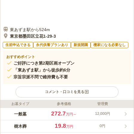
東あずま駅から524m
東京都墨田区立花1-29-3
生前申込できる
永代供養プランあり
新規開園
檀家になる必要なし
おすすめポイント
ご好評につき第2期区画オープン
「東あずま駅」から徒歩約6分
宗旨宗派不問で維持費も不要
コメント・口コミを見る
お墓タイプ
参考価格
管理費
ライフドット編集部のコメント
慈光院は、墨田区立花にある曹洞宗のお寺です。東武亀戸線の
272.7
一般墓
12,000円
万円～
「東あずま駅」「亀戸水神駅」の2駅からアクセスできます。蔵
前橋通り・丸八通りも近くにあり駐車場も完備しているので、お
19.8
樹木葬
0円
万円
車でも電車でも気軽にアクセスできる魅力があります。慈光院の
コメントの続きを読む