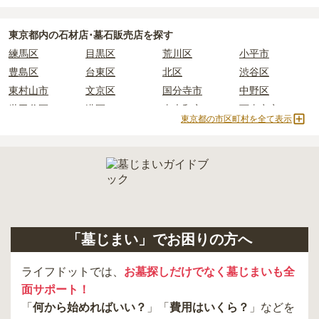
現地見学では、担当者に「提示金額以外にかかる費用はないか」を
必ず確認することをおすすめします。
東京都
内の石材店･墓石販売店を探す
現地への見学が難しい場合は、資料請求でも各霊園の詳しい料金案
練馬区
目黒区
荒川区
小平市
内を取り寄せることができます。
豊島区
台東区
北区
渋谷区
東村山市
文京区
国分寺市
中野区
世田谷区
港区
東大和市
西東京市
東京都の市区町村を全て表示
立川市
奥多摩町
瑞穂町
江東区
小金井市
日の出町
品川区
三鷹市
狛江市
町田市
府中市
江戸川区
羽村市
昭島市
あきる野市
青梅市
日野市
八王子市
大田区
中央区
多摩市
千代田区
調布市
足立区
「墓じまい」でお困りの方へ
東久留米市
葛飾区
墨田区
杉並区
新宿区
稲城市
板橋区
ライフドットでは、
お墓探しだけでなく墓じまいも全
面サポート！
「
何から始めればいい？
」「
費用はいくら？
」などを