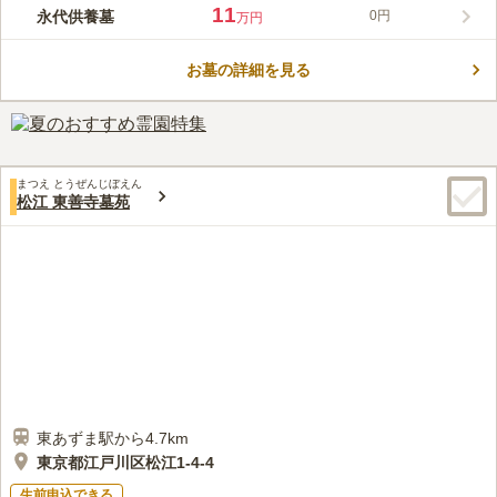
創建年は不明ですが、1617年の位牌があることから400年以上の
11
永代供養墓
0円
万円
歴史があることが伺えます。 また、歴史ある慈光院に新しく樹
口コミ評価
木葬・永代供養墓が開苑されました。幅広いプランから選ぶこと
この霊園はまだ誰からも評価されていません。
ができるうえ、どのお墓も、お寺が責任をもって管理してくれる
お墓の詳細を見る
ので、安心してお任せできます。
まつえ とうぜんじぼえん
松江 東善寺墓苑
東あずま駅から4.7km
東京都江戸川区松江1-4-4
生前申込できる