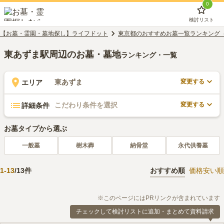
0
検討リスト
【お墓・霊園・墓地探し】ライフドット
東京都のおすすめお墓一覧ランキング
東あずま駅周辺のお墓・墓地
ランキング・一覧
変更する
東あずま
エリア
変更する
こだわり条件を選択
詳細条件
お墓タイプから選ぶ
一般墓
樹木葬
納骨堂
永代供養墓
1
-
13
/
13
件
おすすめ順
価格安い順
※このページにはPRリンクが含まれています
チェックして検討リストに追加・まとめて資料請求