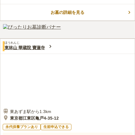
してくれます。また、納骨堂のほか、永代供養墓、ペット専用納
コメントの続きを読む
骨堂がありお好みに合わせて選ぶことができます。決められた日
時のみ屋内納骨堂内でのお参りができますが、24時間いつでも気
お墓の詳細を見る
口コミ評価
軽にお参りできます。
3.9
みんなの評価
口コミ
3
件
近くの親せきの家で揃えてもらうことが多いのですが、気まずい
30代
男性
ときは、こちらが花やお線香を用意します。
口コミの続きを読む
ほうれんじ
東林山 華蔵院 寶蓮寺
東あずま駅から1.3km
東京都江東区亀戸4-35-12
永代供養プランあり
生前申込できる