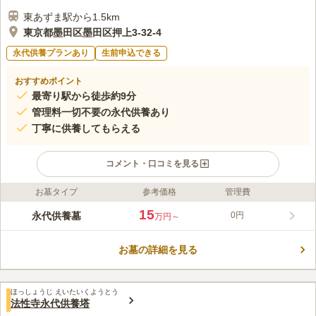
東あずま駅から1.5km
東京都墨田区墨田区押上3-32-4
永代供養プランあり
生前申込できる
おすすめポイント
最寄り駅から徒歩約9分
管理料一切不要の永代供養あり
丁寧に供養してもらえる
コメント・口コミを見る
お墓タイプ
参考価格
管理費
ライフドット編集部のコメント
東京都墨田区にある天台宗 正観寺が管理する永代供養墓です。
15
永代供養墓
0円
万円～
継承者がいない、一人暮らし、まだ菩薩寺が決まっていない人
も、安心して利用することができます。 堂内は外光を大きく取
お墓の詳細を見る
り入れて明るい雰囲気となっています。 常時換気によって、空
コメントの続きを読む
気もいつも清らかです。 入会以前の宗旨・宗派は不問ですが、
入会後は天台宗以外の宗教行事または宗教行為を行うことは不可
口コミ評価
となっています。
ほっしょうじ えいたいくようとう
この霊園はまだ誰からも評価されていません。
法性寺永代供養塔