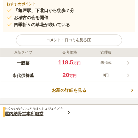
おすすめポイント
「亀戸駅」下北口から徒歩７分
お稽古の会を開催
四季折々の草花が咲いている
コメント・口コミを見る
お墓タイプ
参考価格
管理費
ライフドット編集部のコメント
寶蓮寺は歴史の古いお寺で、1303年創建と伝えられています。
118.5
一般墓
未掲載
万円
この寺院で開催しているお稽古の会には、ご詠歌の会や仏画の
会、ヨーガ教室などがあり、新しい縁を求める方や、趣味を増や
20
永代供養墓
0円
万円
したい方、そして初心者でも安心して参加することができます。
コメントの続きを読む
多種多様なイベントを通して地域住民の方々とも交流がある温か
いお寺です。
お墓の詳細を見る
口コミ評価
4.8
みんなの評価
口コミ
1
件
お花は、明治通り沿いのオリンピックというスーパーマーケット
50代
男性
おくないのうこつどうほんじょびょうどう
のレジ横に売っています。お供物もこちらで購入することが多いです。
屋内納骨堂本所廟堂
口コミの続きを読む