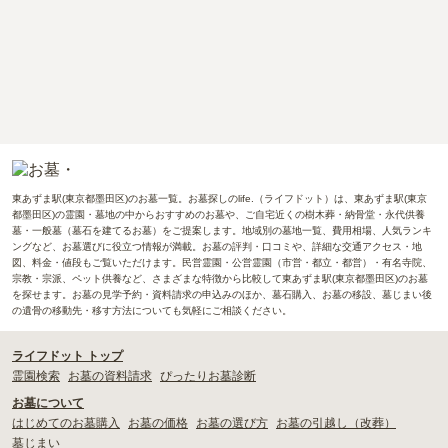
東あずま駅(東京都墨田区)のお墓一覧。お墓探しのlife.（ライフドット）は、東あずま駅(東京
都墨田区)の霊園・墓地の中からおすすめのお墓や、ご自宅近くの樹木葬・納骨堂・永代供養
墓・一般墓（墓石を建てるお墓）をご提案します。地域別の墓地一覧、費用相場、人気ランキ
ングなど、お墓選びに役立つ情報が満載。お墓の評判・口コミや、詳細な交通アクセス・地
図、料金・値段もご覧いただけます。民営霊園・公営霊園（市営・都立・都営）・有名寺院、
宗教・宗派、ペット供養など、さまざまな特徴から比較して東あずま駅(東京都墨田区)のお墓
を探せます。お墓の見学予約・資料請求の申込みのほか、墓石購入、お墓の移設、墓じまい後
の遺骨の移動先・移す方法についても気軽にご相談ください。
ライフドット トップ
霊園検索
お墓の資料請求
ぴったりお墓診断
お墓について
はじめてのお墓購入
お墓の価格
お墓の選び方
お墓の引越し（改葬）
墓じまい