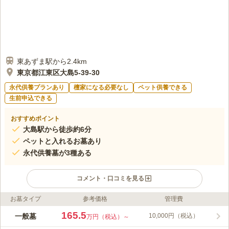
東あずま駅から2.4km
東京都江東区大島5-39-30
永代供養プランあり
檀家になる必要なし
ペット供養できる
生前申込できる
おすすめポイント
大島駅から徒歩約6分
ペットと入れるお墓あり
永代供養墓が3種ある
コメント・口コミを見る
お墓タイプ
参考価格
管理費
ライフドット編集部のコメント
「大島和の里霊園」は、「大島駅」から徒歩約６分、「大島五丁
165.5
一般墓
10,000円（税込）
万円（税込）～
目バス停」から徒歩約1分の場所にあります。大島稲荷神社に隣