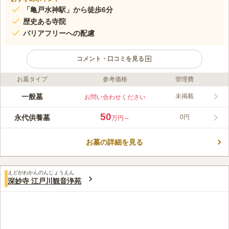
「亀戸水神駅」から徒歩6分
歴史ある寺院
バリアフリーへの配慮
コメント・口コミを見る
お墓タイプ
参考価格
管理費
ライフドット編集部のコメント
常光寺は曹洞宗の寺院で、本尊の阿弥陀如来は行基の作と伝えら
一般墓
未掲載
お問い合わせください
れています。江戸時代に流行った江戸六阿弥陀詣の道標が境内に
あるなど、亀戸の歴史を今に伝えるお寺です。境内の一角にある
50
永代供養墓
0円
万円～
お堂には、亀戸七福神のうちの一つ、寿老人が祀られています。
コメントの続きを読む
施設内はご高齢の方でも安心して利用できるよう、バリアフリー
に配慮したつくりとなっています。
お墓の詳細を見る
口コミ評価
4.0
みんなの評価
口コミ
2
件
だんだんと周りの墓地が狭くなり乱立してきて落ち着いて墓参り
40代
男性
えどがわかんのんじょうえん
ができなくなるような状況になってきてるのが現実です
深妙寺 江戸川観音浄苑
口コミの続きを読む