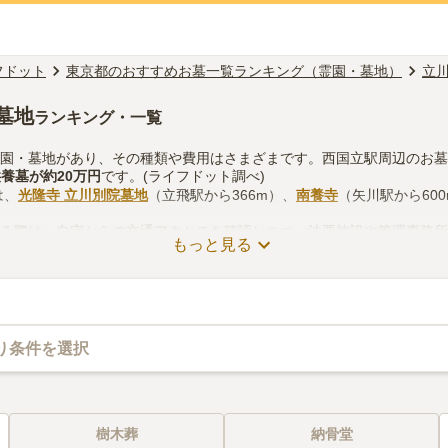
フドット
東京都のおすすめお墓一覧ランキング（霊園・墓地）
立
墓地
ランキング・一覧
霊園・墓地があり、その種類や費用はさまざまです。西国立駅周辺のお
供養墓
が約
20万円
です。(ライフドット調べ)
は、
光隆寺 立川別院墓地
（立飛駅から366m）、
南養寺
（矢川駅から60
する際は、自宅からの交通アクセスを確認しつつ、法要施設や管理事務
もっと見る
を考慮して選ぶとよいでしょう。資料請求や見学予約が無料でできます
り条件を選択
樹木葬
納骨堂