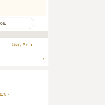
る
管理する永代供養墓です。 年
詳細を見る
してもらうことができます。お
りません。 上川霊園は365
ことができます。 法要室・会
コメントの続きを読む
イレもあり、施設も充実して
ので、車でも安心してアクセス
見る