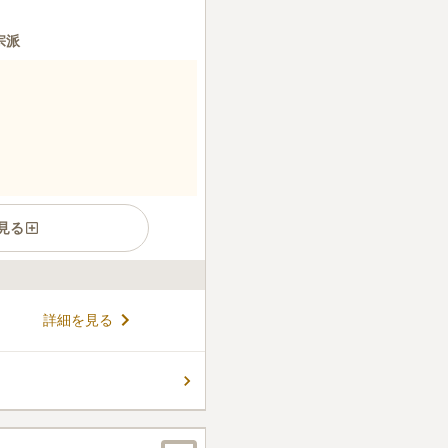
宗派
見る
館駅」から徒歩約6分、JR中
詳細を見る
らもバス便が多数ある便利な
は、宗旨・宗派を問わず、寄
い方でも安心してお申し込み
コメントの続きを読む
供しています。充実した施設
さなお子様から高齢の方まで
ん。