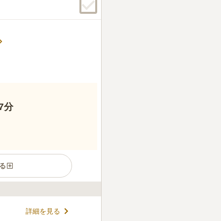
7分
る
に親しまれているお寺です。
詳細を見る
ど数々の建物が国立市の文化財