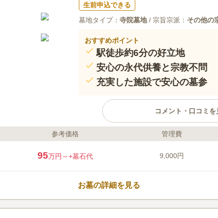
生前申込できる
墓地タイプ：
寺院墓地
/ 宗旨宗派：
その他の
おすすめポイント
駅徒歩約6分の好立地
安心の永代供養と宗教不問
充実した施設で安心の墓参
コメント・口コミを
参考価格
管理費
ライフドット編集部のコメント
多摩モノレール「立飛駅」「泉体育
95
9,000円
万円～
+墓石代
央線立川駅や西武線玉川上水駅か
立地にある光隆寺立川別院墓地で
付金の強要もなく、継承者がいな
お墓の詳細を見る
いただける永代供養システムを提
と広い駐車場を完備しており、小
口コミ評価
安心してご利用いただけます。
この霊園はまだ誰からも評価されていませ