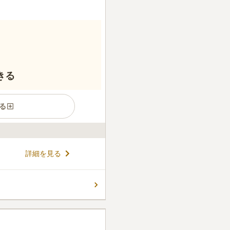
きる
る
浄土真宗の寺院です。 一般
詳細を見る
「蓮台墓」があります。 レン
、一定の期間（1年～10年
して使用できる墓のことで
コメントの続きを読む
という意味を持つ「蓮台野」と