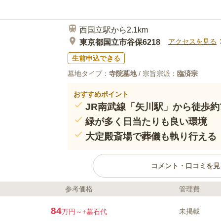
西国立駅から2.1km
アクセスを見る
東京都国立市谷保6218
生前申込できる
墓地タイプ：
寺院墓地
/ 宗旨宗派：
臨済宗
おすすめポイント
JR南武線「矢川駅」から徒歩約
緑が多く日当たりも良い環境
大定殿斎場で葬儀も執り行える
コメント・口コミを見
参考価格
管理費
ライフドット編集部のコメント
南養寺は、国立市谷保で古くから地域
84
未掲載
万円～
+墓石代
1347年創建で、山門・本堂・鐘楼な