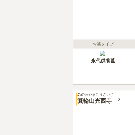
お墓タイプ
永代供養墓
みのわやまこうさいじ
箕輪山光西寺