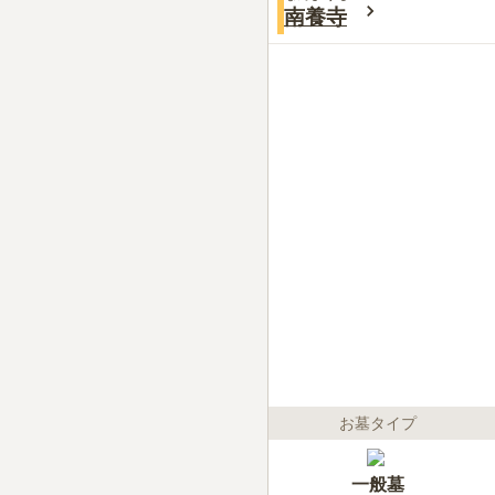
南養寺
お墓タイプ
一般墓