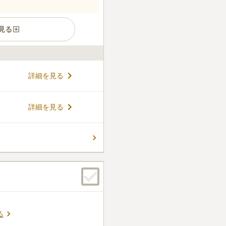
見る
市にある民営霊園です。住宅
詳細を見る
滝之院という寺院があり、と
境です。2段にわかれた霊園は
がついています。集合墓「和
コメントの続きを読む
詳細を見る
れ高級感がありますが、円形
れているため、かわいらしい
ん。
る