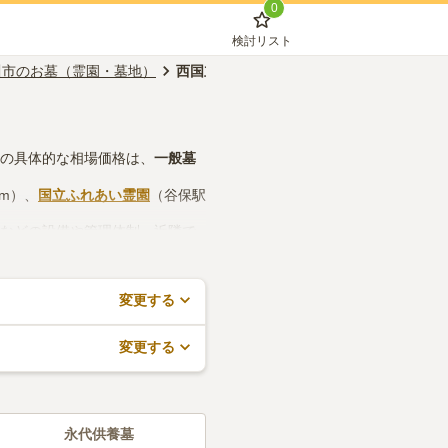
0
検討リスト
川市のお墓（霊園・墓地）
西国立駅のお墓（霊園・墓地）
墓の具体的な相場価格は、
一般墓
0m）、
国立ふれあい霊園
（谷保駅
所などの設備や管理体制、近隣で
ので、活用してみてください。
変更する
変更する
永代供養墓