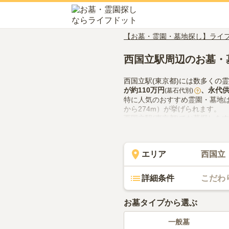
【お墓・霊園・墓地探し】ライ
西国立駅周辺のお墓・
西国立駅(東京都)には数多くの
が約
110万円
、
永代
(墓石代別)
?
特に人気のおすすめ霊園・墓地
から274m）が挙げられます。
西国立駅(東京都)でお墓探しを
の供花やお線香の入手方法など
エリア
西国立
詳細条件
こだわ
お墓タイプから選ぶ
一般墓