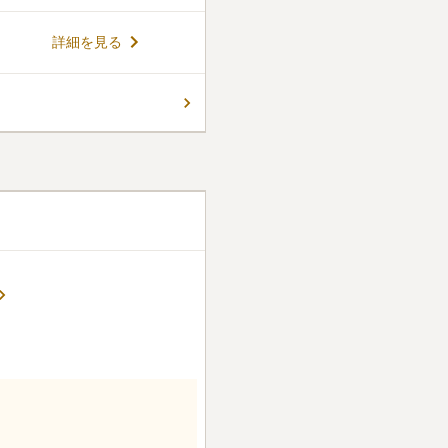
川駅」から徒歩でアクセスで
るので、買い物や休憩もしや
コメントの続きを読む
詳細を見る
文化館」に隣接しているの
こともできます。国立市周辺