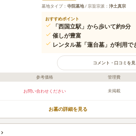
墓地タイプ：
寺院墓地
/ 宗旨宗派：
浄土真宗
おすすめポイント
「西国立駅」から歩いて約9分
催しが豊富
レンタル墓「蓮台墓」が利用で
コメント・口コミを見
参考価格
管理費
ライフドット編集部のコメント
箕輪山光西寺は、東京都立川市にある
未掲載
お問い合わせください
墓、合葬墓「倶會一處」、レンタル墓
タル墓とは、最終的に合葬墓へ葬る前に
の間で期間を設定し）、個別の墓地と
お墓の詳細を見る
す。 「蓮台に乗って浄土へ行く野」
いう言葉にちなんだものだそうです。
口コミ評価
この霊園はまだ誰からも評価されていません。