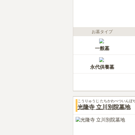
お墓タイプ
一般墓
永代供養墓
こうりゅうじ たちかわべついんぼ
光隆寺 立川別院墓地