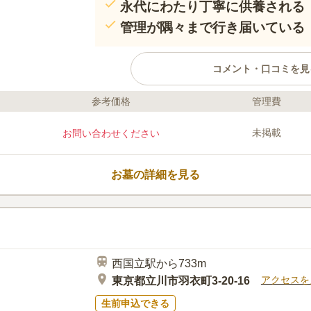
永代にわたり丁寧に供養される
管理が隅々まで行き届いている
コメント・口コミを見
参考価格
管理費
ライフドット編集部のコメント
八王子上川霊園の一画にある一妙寺が
未掲載
お問い合わせください
3回の法要の他、毎朝読み上げ供養を
骨を途中でとりだして合祀することもあ
日年中無休なのでいつでもお参りする
お墓の詳細を見る
食室、売店、休憩所、車椅子対応のト
います。 広い駐車場を完備している
口コミ評価
できます。
この霊園はまだ誰からも評価されていません。
西国立駅から733m
アクセスを
東京都立川市羽衣町3-20-16
生前申込できる