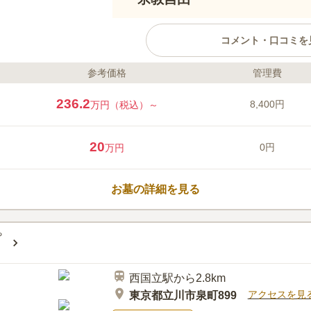
コメント・口コミを
参考価格
管理費
ライフドット編集部のコメント
国立ふれあい霊園は、東京都国立
236.2
8,400円
万円（税込）～
街の中にある霊園ですが、隣には
ころどころに田畑がある静かな環
日当たりが良く、階段には手すり
20
0円
万円
（やわらぎ）」は、黒色で統一さ
の墓石の中央に桜の花があしらわ
口コミ評価
雰囲気もあります。
この霊園はまだ誰からも評価されていませ
お墓の詳細を見る
ち
西国立駅から2.8km
アクセスを見
東京都立川市泉町899