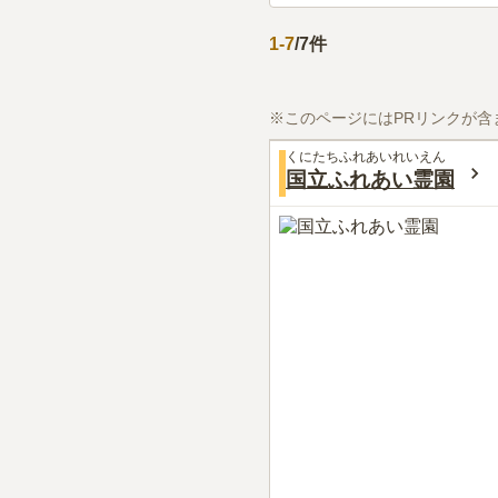
1
-
7
/
7
件
※このページにはPRリンクが含
くにたちふれあいれいえん
国立ふれあい霊園