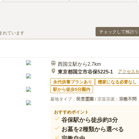
チェックして検討リ
まれています
西国立駅から2.7km
アクセス
東京都国立市谷保5225-1
永代供養プランあり
檀家になる必要なし
駅から徒歩5分圏内
墓地タイプ：
民営霊園
/ 宗旨宗派：
宗教不問
おすすめポイント
谷保駅から徒歩約3分
お墓を2種類から選べる
宗教自由