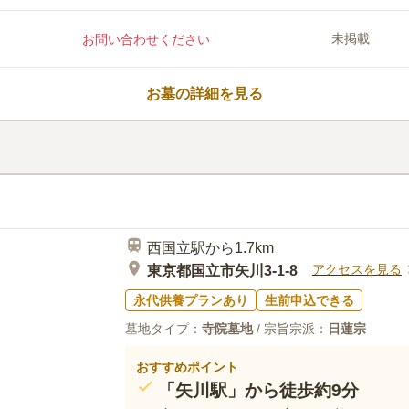
に指定されています。最寄り駅の「矢
きる他、近隣にコンビニや喫茶店もあ
未掲載
お問い合わせください
すい便利な環境です。「くにたち郷土
で、お参りと共に地域の歴史に親しむ
口コミ評価
でお墓をお探しの方におすすめです。
この霊園はまだ誰からも評価されていません。
お墓の詳細を見る
西国立駅から1.7km
アクセスを見る
東京都国立市矢川3-1-8
永代供養プランあり
生前申込できる
墓地タイプ：
寺院墓地
/ 宗旨宗派：
日蓮宗
おすすめポイント
「矢川駅」から徒歩約9分