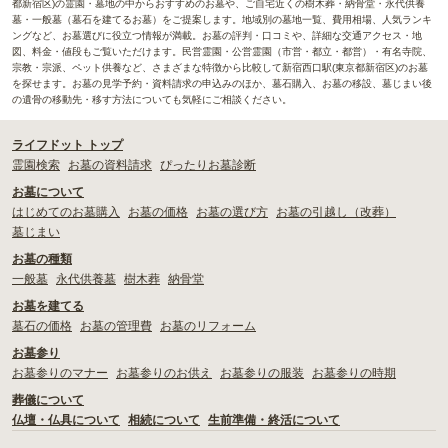
都新宿区)の霊園・墓地の中からおすすめのお墓や、ご自宅近くの樹木葬・納骨堂・永代供養
墓・一般墓（墓石を建てるお墓）をご提案します。地域別の墓地一覧、費用相場、人気ランキ
ングなど、お墓選びに役立つ情報が満載。お墓の評判・口コミや、詳細な交通アクセス・地
図、料金・値段もご覧いただけます。民営霊園・公営霊園（市営・都立・都営）・有名寺院、
宗教・宗派、ペット供養など、さまざまな特徴から比較して新宿西口駅(東京都新宿区)のお墓
を探せます。お墓の見学予約・資料請求の申込みのほか、墓石購入、お墓の移設、墓じまい後
の遺骨の移動先・移す方法についても気軽にご相談ください。
ライフドット トップ
霊園検索
お墓の資料請求
ぴったりお墓診断
お墓について
はじめてのお墓購入
お墓の価格
お墓の選び方
お墓の引越し（改葬）
墓じまい
お墓の種類
一般墓
永代供養墓
樹木葬
納骨堂
お墓を建てる
墓石の価格
お墓の管理費
お墓のリフォーム
お墓参り
お墓参りのマナー
お墓参りのお供え
お墓参りの服装
お墓参りの時期
葬儀について
仏壇・仏具について
相続について
生前準備・終活について