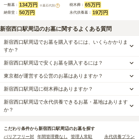
134万円
65万円
一般墓：
樹木葬：
※墓石代別
?
50万円
19万円
納骨堂：
永代供養墓：
新宿西口駅周辺のお墓に関するよくある質問
新宿西口駅周辺でお墓を購入するには、いくらかかりま
すか？
新宿西口駅周辺で安くお墓を購入するには？
新宿西口駅周辺
での購入費用の目安は、
一般墓が約301万円、樹木
葬が約65万円、納骨堂が約50万円、永代供養墓が約19万円
です。
東京都が運営する公営のお墓はありますか？
新宿西口駅周辺
で一番安価な
お墓
は、
法華宗 立正寺
の
樹木葬
で、
一般墓を建てる場合は、「永代使用料（土地代）」と「墓石代」の
10万円
からお求めいただけます。
2つが主な費用となります。
新宿西口駅周辺に樹木葬はありますか？
新宿西口駅周辺
には、公営の霊園の掲載がありません。
一般的に最も費用を抑えられるのは、他の方のご遺骨と一緒に埋葬
新宿西口駅周辺
の一般墓の永代使用料の平均は
134万円
で、墓石代
一方で、
東京都
内には、県または市区町村が運営する公営の霊園が
する
「合祀墓（ごうしぼ）」
と呼ばれるタイプです。個別のお墓に
は
東京都の平均
166.9万円
です。いずれも区画の広さや墓石の大き
新宿西口駅周辺で永代供養できるお墓・墓地はあります
新宿西口駅周辺
には、
2
件の樹木葬があります。
16
件あります。
比べて省スペースで管理の手間がかからないため、費用が安く設定
さ・素材によって変わります。
詳しくは、
新宿西口駅周辺
の樹木葬の一覧
をご覧ください。
か？
されています。
樹木葬・納骨堂・永代供養墓は、基本的に墓石代がかからず、永代
公営霊園は民営の霊園と異なり、契約にあたって応募資格が設けら
価格の目安は、1名あたり5万円〜30万円程度です。
使用料のみかかります。
新宿西口駅周辺
には、永代供養できるお墓・墓地が
8
件あります。
れているケースがほとんどです。
こだわり条件から
新宿西口駅周辺
のお墓を探す
詳しくは、
新宿西口駅周辺
の永代供養の一覧
をご覧ください。
主な条件として、遺骨がすでにある、該当の市区町村に一定年数以
新宿西口駅周辺
で安価なお墓を探したい場合は、
価格の安い順
で並
なお、お墓によっては以下の費用が別途かかる場合があります。
バリアフリー対
年間管理費なし
管理人常駐
永代供養プラン
上住んでいるなどが挙げられます。
び替えてお墓を探すのがおすすめです。
・
開眼法要の費用
：お墓を新しく建てた際に行う儀式のための費