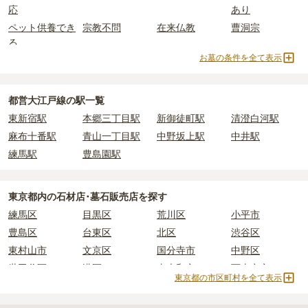
応
あり
条件を満たさない場合は、申し込み自体ができないことも多いた
用。僧侶に渡すお布施がかかります。
め、事前の確認が重要です。
ペット供養でき
宗教不問
在来仏教
曹洞宗
・
納骨式の費用
：お墓に遺骨を納める儀式のための費用。僧侶に渡
契約条件の詳細は、各霊園のページをご確認いただくか、資料請求
る
すお布施、会食などの費用がかかります。
よりお問い合わせください。
お墓の条件を全て表示
・
年間管理費
：お墓の管理費。契約後、毎年発生するケースがあり
日蓮宗
樹木葬
納骨堂
永代供養墓
ます。
民営霊園
寺院墓地
1人用区画あり
2人用区画あり
3人用区画あり
都営大江戸線の駅一覧
正確な費用は、区画や石材の選び方によって大きく変わるため、見
東新宿駅
本郷三丁目駅
新御徒町駅
清澄白河駅
積もりを取るまで確定しません。
現地見学では、担当者に「提示金額以外にかかる費用はないか」を
麻布十番駅
青山一丁目駅
中野坂上駅
中井駅
必ず確認することをおすすめします。
練馬駅
豊島園駅
現地への見学が難しい場合は、資料請求でも各霊園の詳しい料金案
内を取り寄せることができます。
東京都
内の石材店･墓石販売店を探す
練馬区
目黒区
荒川区
小平市
豊島区
台東区
北区
渋谷区
東村山市
文京区
国分寺市
中野区
世田谷区
港区
東大和市
西東京市
東京都の市区町村を全て表示
立川市
奥多摩町
瑞穂町
江東区
小金井市
日の出町
品川区
三鷹市