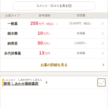
コメント・口コミを見る
お墓タイプ
参考価格
管理費
ライフドット編集部のコメント
閑静な住宅街に位置する立正寺は、京都本能寺を本山としている
255
一般墓
10,000円（税込）
万円（税込）～
由緒あるお寺です。 施設内には法要施設や会食施設のほかに、
管理棟や売店そして駐車場などを完備しています。 売店では供
10
樹木葬
未掲載
万円～
花やお線香を販売しているため、手ぶらでもお墓参りができ便利
コメントの続きを読む
です。 また境内の墓地は、参道がバリアフリーとなっており、
50
納骨堂
1,000円～
万円～
車椅子の方やベービーカーの必要なお子様連れのごご家族の方も
口コミ評価
安全にお参りすることができます。
この霊園はまだ誰からも評価されていません。
13
永代供養墓
未掲載
万円
お墓の詳細を見る
しんじゅく しあわせやくしぼえん
新宿 しあわせ薬師墓苑