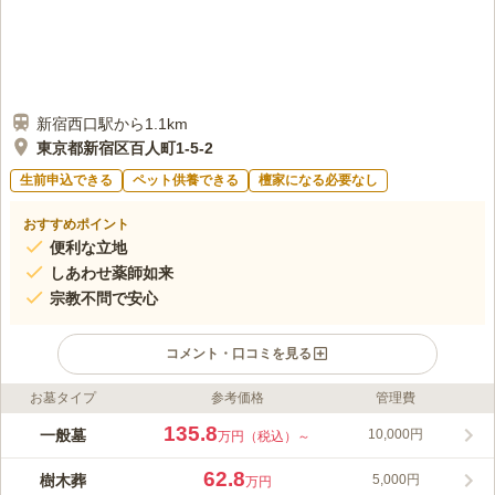
新宿西口駅から1.1km
東京都新宿区百人町1-5-2
生前申込できる
ペット供養できる
檀家になる必要なし
おすすめポイント
便利な立地
しあわせ薬師如来
宗教不問で安心
コメント・口コミを見る
お墓タイプ
参考価格
管理費
ライフドット編集部のコメント
新宿区百人町の長光寺境内にある墓苑は、6駅から徒歩圏内とい
135.8
一般墓
10,000円
万円（税込）～
う便利な立地が魅力です。職安通りに面したしあわせ薬師如来は
地域の人々に親しまれ、多くの参拝者が訪れます。宗旨・宗派を
62.8
樹木葬
5,000円
万円
問わず利用でき、バリアフリー設計で安心して誰もが訪れること
コメントの続きを読む