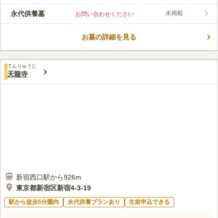
ができます。ご供養や法事に関する相談もに可能です。
永代供養墓
未掲載
お問い合わせください
口コミ評価
この霊園はまだ誰からも評価されていません。
お墓の詳細を見る
てんりゅうじ
天龍寺
新宿西口駅から926m
東京都新宿区新宿4-3-19
駅から徒歩5分圏内
永代供養プランあり
生前申込できる