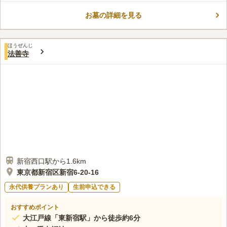
使用期限がありませんので、家族代々の終の棲家としてご利用い
お墓の詳細を見る
ただけます。一般的な納骨堂であ13回忌や33回忌までと利用期
コメントの続きを読む
限が設けられている場合がありますが、新宿御苑前聖陵はお子様
やご家族へ名義変更の手続きを行っていただければ承継してご利
口コミ評価
用いただけます。
ほうぜんじ
3.8
みんなの評価
口コミ
6
件
法善寺
お花は毎日お寺であげてくれるので、手ぶらでお墓参りができる
70代
男性
のが嬉しい。都心にあるために食事できる店はいくらでもあり、選ぶのが
大変である。
口コミの続きを読む
新宿西口駅から1.6km
東京都新宿区新宿6-20-16
永代供養プランあり
生前申込できる
おすすめポイント
大江戸線「東新宿駅」から徒歩約6分