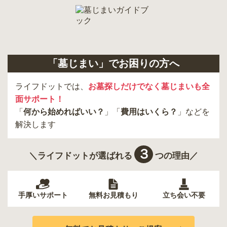
狛江市
町田市
府中市
江戸川区
羽村市
昭島市
あきる野市
青梅市
日野市
八王子市
大田区
中央区
多摩市
千代田区
調布市
足立区
「墓じまい」でお困りの方へ
東久留米市
葛飾区
墨田区
杉並区
新宿区
稲城市
板橋区
ライフドットでは、
お墓探しだけでなく墓じまいも全
面サポート！
「
何から始めればいい？
」「
費用はいくら？
」などを
解決します
３
＼ライフドットが選ばれる
つの理由／
手厚いサポート
無料お見積もり
立ち会い不要