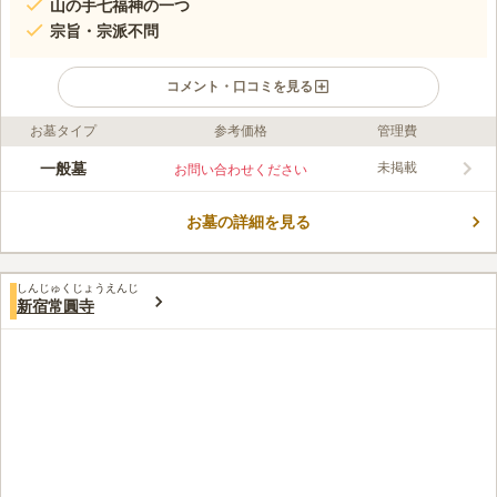
山の手七福神の一つ
宗旨・宗派不問
コメント・口コミを見る
お墓タイプ
参考価格
管理費
ライフドット編集部のコメント
「東新宿駅」から徒歩6分、大江戸線「若松河田駅」から徒歩9分
一般墓
未掲載
お問い合わせください
と大変便利な立地にあります。江戸府内に日蓮宗のお寺を新しく
建てるのは容易ではなく、大森の廃寺を復興移転することとし
お墓の詳細を見る
て、法善寺が建てたと言われています。陽当り良好な法善寺は、
コメントの続きを読む
過去の宗旨宗派は不問なので、どなたでもご利用頂けます。華麗
な彩色と精緻な彫法によるこの像は、江戸で最初にまつられた七
口コミ評価
面明神とされ、「七面様」と呼ばれ親しまれています。
しんじゅくじょうえんじ
5.0
みんなの評価
口コミ
3
件
新宿常圓寺
お寺の霊園なので、手ぶらでお寺に行けば全て用意してくれる。
60代
男性
お彼岸のときには門前に花屋さんか店開きする。途中に大型スーパーがあ
って買い物をすることができたが、最近閉店して困っている。食事は新宿
まで歩いて行ってよりどりみどり。
口コミの続きを読む