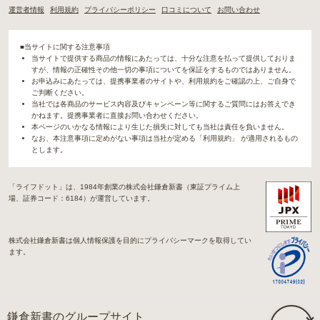
運営者情報
利用規約
プライバシーポリシー
口コミについて
お問い合わせ
■当サイトに関する注意事項
当サイトで提供する商品の情報にあたっては、十分な注意を払って提供しておりま
すが、情報の正確性その他一切の事項についてを保証をするものではありません。
お申込みにあたっては、提携事業者のサイトや、利用規約をご確認の上、ご自身で
ご判断ください。
当社では各商品のサービス内容及びキャンペーン等に関するご質問にはお答えでき
かねます。提携事業者に直接お問い合わせください。
本ページのいかなる情報により生じた損失に対しても当社は責任を負いません。
なお、本注意事項に定めがない事項は当社が定める「利用規約」 が適用されるもの
とします。
「ライフドット」は、1984年創業の株式会社鎌倉新書（東証プライム上
場、証券コード：6184）が運営しています。
株式会社鎌倉新書は個人情報保護を目的にプライバシーマークを取得してい
ます。
鎌倉新書のグループサイト