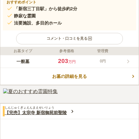
おすすめポイント
「新宿三丁目駅」から徒歩約2分
静寂な霊園
法要施設、多目的ホール
コメント・口コミを見る
お墓タイプ
参考価格
管理費
ライフドット編集部のコメント
天龍寺は、東京メトロ「新宿三丁目駅」とJR「新宿駅」から徒
203
一般墓
0円
万円
歩圏内でアクセスできる、交通至便な立地にあります。駐車場も
完備していますので、お車でお越しの方でも、安心です。 真言
お墓の詳細を見る
宗智山派寺院であり、1547年に開山した多摩八十八霊場82番の
コメントの続きを読む
由緒ある霊園で歴史と伝統を感じることができます。
口コミ評価
4.5
みんなの評価
口コミ
2
件
お寺でお線香は購入できます。お花も時期によって販売していま
50代
女性
しんじゅくぎょえんまえせいりょう
すが高価なので、購入してから向かいますが、新宿駅近辺もあまりないの
【完売】太宗寺 新宿御苑前聖陵
が不便です。食事するところはたくさんあるので、法事などの会食にはと
ても便利な場所です。こんなところにお寺が？というくらいここだけビル
の合間にぽつんとあるお寺です。まだ井戸も残っていて風情があります。
口コミの続きを読む