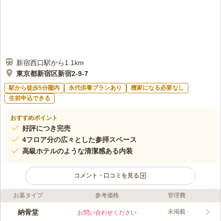
新宿西口駅から1.1km
東京都新宿区新宿2-9-7
駅から徒歩5分圏内
永代供養プランあり
檀家になる必要なし
生前申込できる
おすすめポイント
好評につき完売
4フロア分の広々とした参拝スペース
高級ホテルのような清潔感ある内装
コメント・口コミを見る
お墓タイプ
参考価格
管理費
ライフドット編集部のコメント
瀟洒な建物の新宿御苑前聖陵は、穏やかな時間が流れる新宿御苑
納骨堂
未掲載
お問い合わせください
の街にふさわしい佇まいの屋内霊苑です。 新宿御苑前聖陵は、