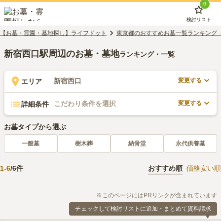
0
検討リスト
【お墓・霊園・墓地探し】ライフドット
東京都のおすすめお墓一覧ランキング
新宿西口駅周辺のお墓・墓地
ランキング・一覧
変更する
新宿西口
エリア
変更する
こだわり条件を選択
詳細条件
お墓タイプから選ぶ
一般墓
樹木葬
納骨堂
永代供養墓
1
-
6
/
6
件
おすすめ順
価格安い順
※このページにはPRリンクが含まれています
チェックして検討リストに追加・まとめて資料請求