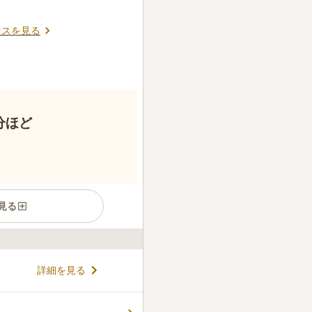
セスを見る
分ほど
見る
新高円寺駅」からは徒歩5分と
詳細を見る
の木々が植えられ、緑豊かな庭
れる寺院です。 墓地は日当た
ペット供養塔には生き生きと
コメントの続きを読む