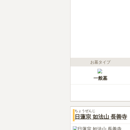
お墓タイプ
一般墓
ちょうぜんじ
日蓮宗 如法山 長善寺