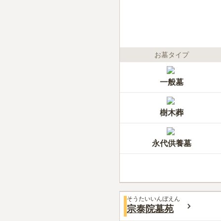
お墓タイプ
一般墓
樹木葬
永代供養墓
そうたいいんぼえん
宗泰院墓苑