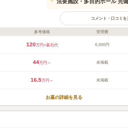
法要施設・多目的ホール 完
コメント・口コミを
参考価格
管理費
ライフドット編集部のコメント
隣接する妙法寺の樹齢数百年の欅
120
6,000円
万円
+墓石代
緑を借景とし、都心とは思えない
の良い空間になっています。 杉
「大黒天信仰関係版木」、「大黒
44
未掲載
万円～
れています。 心的な名刹。病気
てくれるという伝教大師（最澄）
口コミ評価
つめた「願満大黒天」が安置され
16.5
3.4
みんなの評価
口コミ
2
未掲載
万円～
線香とお花は持参しなくても境内
50代
男性
でお店には困らない。コンビニも多いので
お墓の詳細を見る