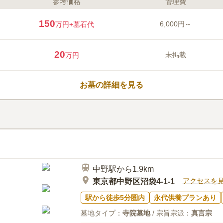
参考価格
管理費
ライフドット編集部のコメント
寛永7年創建の由緒ある臨済宗の
150
6,000円～
万円
+墓石代
か、「宗旨・宗派不問」の永代供
ないない方や単身者でも安心して
葬も可能ですので費用を抑えられ
20
未掲載
万円
リー対応になっているので、車椅
お参りにお越し頂けます。
口コミ評価
4.3
みんなの評価
口コミ
1
お墓の詳細を見る
周辺には飲食店などのお店はあま
50代
女性
ません。ただ、静かな環境なので心が落ち
ころかなと思います。
中野駅から1.9km
アクセスを
東京都中野区沼袋4-1-1
駅から徒歩5分圏内
永代供養プランあり
墓地タイプ：
寺院墓地
/ 宗旨宗派：
真言宗