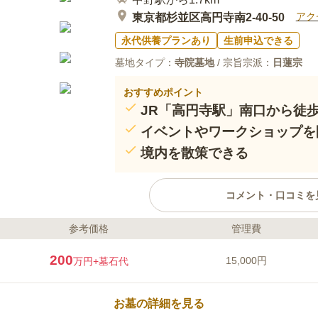
アク
東京都杉並区高円寺南2-40-50
永代供養プランあり
生前申込できる
墓地タイプ：
寺院墓地
/ 宗旨宗派：
日蓮宗
おすすめポイント
JR「高円寺駅」南口から徒歩
イベントやワークショップを
境内を散策できる
コメント・口コミを
参考価格
管理費
ライフドット編集部のコメント
JR高円寺駅、東京メトロ丸の内線
200
15,000円
万円
+墓石代
駅」からは徒歩10分程とアクセス
「語る場」として老若男女問わず
場所であることがお寺本来の役割と
お墓の詳細を見る
年、日本伝統芸能・文化のワーク