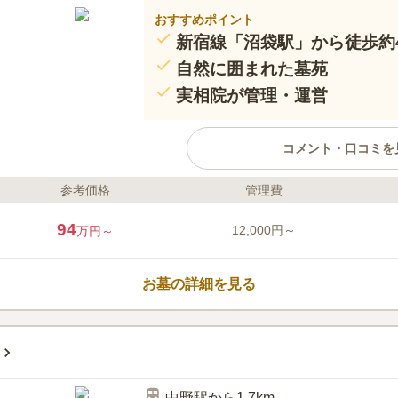
おすすめポイント
新宿線「沼袋駅」から徒歩約
自然に囲まれた墓苑
実相院が管理・運営
コメント・口コミを
参考価格
管理費
ライフドット編集部のコメント
墓苑を管理する実相院は、正平7年(
94
12,000円～
万円～
る、歴史深い寺院です。都心にあ
豊かな環境です。 西武新宿線「沼
アクセスが非常に良好です。 春
お墓の詳細を見る
の桜が見事で、お参りの楽しみの
は実相院が相談から請け負ってく
口コミ評価
3.4
みんなの評価
口コミ
4
お供え物、花など、駅より商店街
30代
男性
なものであれば、そろいますし、食事時も
中野駅から1.7km