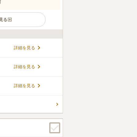
備
見る
の大木をはじめ多くの木々の
詳細を見る
ほど静粛で緑が多く、居心地
並区の指定文化財になっている
天信仰関係石造物」が保有さ
コメントの続きを読む
詳細を見る
平癒にご利益があり、福を授け
の作と言われ、庶民信仰をあ
ています。
件
詳細を見る
で売っている。街中にあるの
なんとかなる。
口コミの続きを読む