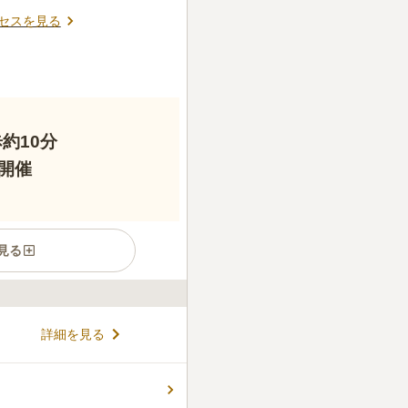
口コミの続きを読む
セスを見る
約10分
開催
見る
「新高円寺駅」「東高円寺
詳細を見る
抜群です。 お寺は「学ぶ場」
、人と人とが安心して集える
いう考えの寺院です。 近
コメントの続きを読む
ショップを開いたり、そのほ