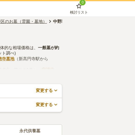
0
検討リスト
野区のお墓（霊園・墓地）
中野駅のお墓（霊園・墓地）
具体的な相場価格は、
一般墓
が約
ット調べ)
徳寺墓地
（新高円寺駅から
5.0点・口コミ1件）、
宗清寺
などの設備や管理体制、近隣での
で、活用してみてください。
変更する
変更する
永代供養墓