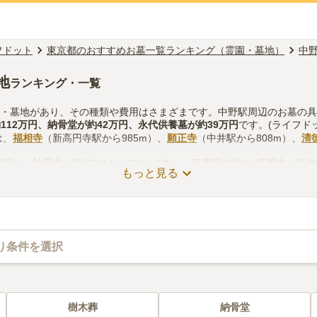
フドット
東京都のおすすめお墓一覧ランキング（霊園・墓地）
中
地
ランキング・一覧
園・墓地があり、その種類や費用はさまざまです。中野駅周辺のお墓の
約
112万円
、
納骨堂
が約
42万円
、
永代供養墓
が約
39万円
です。(ライフド
は、
福相寺
（新高円寺駅から985m）、
願正寺
（中井駅から808m）、
清
霊園は、
神足寺
（評価5.0点・口コミ1件）、
日蓮宗 如法山 長善寺
（評価
もっと見る
ります。
る際は、自宅からの交通アクセスを確認しつつ、法要施設や管理事務所
考慮して選ぶとよいでしょう。資料請求や見学予約が無料でできますの
り条件を選択
樹木葬
納骨堂