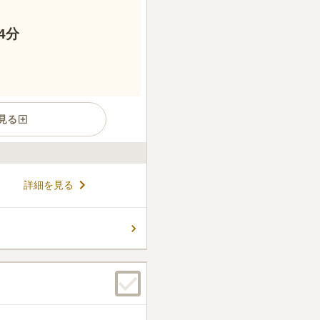
4分
見る
1352)ごろに健立したとされ
詳細を見る
りながら、公園に囲まれた緑
袋駅」からも徒歩3分と交通
には山門から上にはみ出るほど
コメントの続きを読む
一つになります。法要の際に
れるので心配無用です。
件
を経由してくるので、一般的
商店街で可能です。