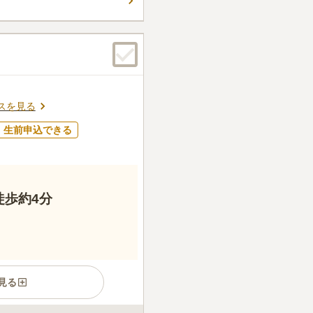
るので、家族として一緒に生
ることなく供養することがで
ます。
件
位置にあり、周辺には他のお
る。また付近には環七もあり
口コミの続きを読む
スを見る
生前申込できる
徒歩約4分
見る