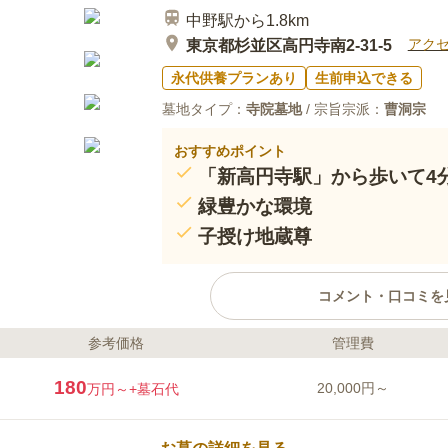
中野駅から1.8km
アク
東京都杉並区高円寺南2-31-5
永代供養プランあり
生前申込できる
墓地タイプ：
寺院墓地
/ 宗旨宗派：
曹洞宗
おすすめポイント
「新高円寺駅」から歩いて4
緑豊かな環境
子授け地蔵尊
コメント・口コミを
参考価格
管理費
ライフドット編集部のコメント
最寄り駅の東京メトロ丸の内線「
180
20,000円～
万円～
+墓石代
アクセス良好です。 境内は多く
園となっており、安らぎを感じら
り良好で、ペット供養も可能で、