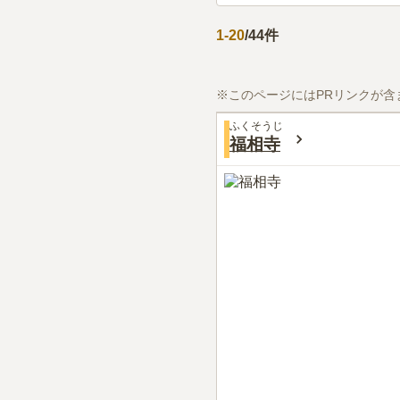
1
-
20
/
44
件
※このページにはPRリンクが含
ふくそうじ
福相寺