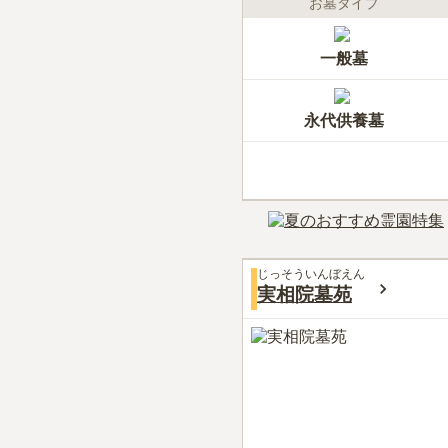
お墓タイプ
一般墓
永代供養墓
じっそういんぼえん
実相院墓苑