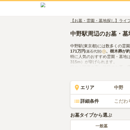
【お墓・霊園・墓地探し】ライ
中野駅周辺のお墓・墓
中野駅(東京都)には数多くの霊
171万円
、
樹木葬
が
(墓石代別)
?
特に人気のおすすめ霊園・墓地
315m）が挙げられます。
口コミ評価の高い注目のお墓・
（評価4.4点・口コミ1件）があ
中野駅(東京都)でお墓探しをす
供花やお線香の入手方法などを
エリア
中野
詳細条件
こだわ
お墓タイプから選ぶ
一般墓