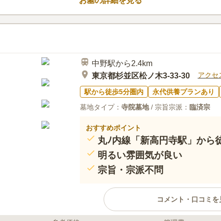
お墓の詳細を見る
した犬や猫の石像が添えられてい
活してきたペットも寂しさを感じ
口コミ評価
きるのが、魅力の一つとなってい
4.0
みんなの評価
口コミ
3
新高円寺駅と高円寺駅に挟まれた
40代
男性
寺もあり閑静で落ち着きのある雰囲気であ
中野駅から2.4km
車でのアクセスも良い。
アクセ
東京都杉並区松ノ木3-33-30
駅から徒歩5分圏内
永代供養プランあり
墓地タイプ：
寺院墓地
/ 宗旨宗派：
臨済宗
おすすめポイント
丸ﾉ内線「新高円寺駅」から
明るい雰囲気が良い
宗旨・宗派不問
コメント・口コミを