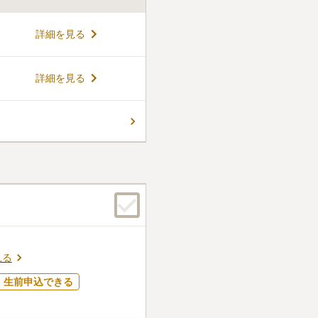
寺院墓地ですが、一般墓地のほ
詳細を見る
養塔がありますので。お子様
ご利用いただけます。また合
ます。 境内は平坦でバリアフ
コメントの続きを読む
詳細を見る
子の方や高齢者でも問題なく
件
りないので、メリットはあり
着くという事が唯一のいいと
口コミの続きを読む
見る
生前申込できる