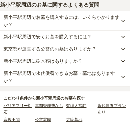
新小平駅周辺のお墓に関するよくある質問
新小平駅周辺でお墓を購入するには、いくらかかります
か？
新小平駅周辺で安くお墓を購入するには？
新小平駅周辺
での購入費用の目安は、
一般墓が約467万円
です。
一般墓を建てる場合は、「永代使用料（土地代）」と「墓石代」の
東京都が運営する公営のお墓はありますか？
新小平駅周辺
で一番安価な
お墓
は、
都立 小平霊園
の
一般墓
で、
151
2つが主な費用となります。
万円
(墓石代別)
からお求めいただけます。
新小平駅周辺
の一般墓の永代使用料の平均は
300万円
で、墓石代は
新小平駅周辺に樹木葬はありますか？
新小平駅周辺
には、
東京都
が運営する公営の霊園が
1
件あります。
一般的に最も費用を抑えられるのは、他の方のご遺骨と一緒に埋葬
東京都の平均
166.9万円
です。いずれも区画の広さや墓石の大き
都立 小平霊園
がそれにあたります。
する
「合祀墓（ごうしぼ）」
と呼ばれるタイプです。個別のお墓に
さ・素材によって変わります。
新小平駅周辺で永代供養できるお墓・墓地はあります
新小平駅周辺
には、樹木葬の掲載がありません。
比べて省スペースで管理の手間がかからないため、費用が安く設定
自然葬をお考えの場合は、海洋散骨もご検討ください。
か？
公営霊園は民営の霊園と異なり、契約にあたって応募資格が設けら
されています。
なお、お墓によっては以下の費用が別途かかる場合があります。
れているケースがほとんどです。
価格の目安は、1名あたり5万円〜30万円程度です。
・
開眼法要の費用
：お墓を新しく建てた際に行う儀式のための費
新小平駅周辺
には、永代供養の掲載がありません。
主な条件として、遺骨がすでにある、該当の市区町村に一定年数以
用。僧侶に渡すお布施がかかります。
こだわり条件から
新小平駅周辺
のお墓を探す
永代供養をお考えの場合は、海洋散骨もご検討ください。
上住んでいるなどが挙げられます。
新小平駅周辺
で安価なお墓を探したい場合は、
価格の安い順
で並び
・
納骨式の費用
：お墓に遺骨を納める儀式のための費用。僧侶に渡
バリアフリー対
年間管理費なし
管理人常駐
永代供養プラン
条件を満たさない場合は、申し込み自体ができないことも多いた
替えてお墓を探すのがおすすめです。
すお布施、会食などの費用がかかります。
応
あり
め、事前の確認が重要です。
・
年間管理費
：お墓の管理費。契約後、毎年発生するケースがあり
契約条件の詳細は、各霊園のページをご確認いただくか、資料請求
宗教不問
公営霊園
寺院墓地
ます。
よりお問い合わせください。