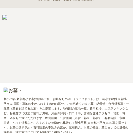
新小平駅(東京都小平市)のお墓一覧。お墓探しのlife.（ライフドット）は、新小平駅(東京都小
平市)の霊園・墓地の中からおすすめのお墓や、ご自宅近くの樹木葬・納骨堂・永代供養墓・一
般墓（墓石を建てるお墓）をご提案します。地域別の墓地一覧、費用相場、人気ランキングな
ど、お墓選びに役立つ情報が満載。お墓の評判・口コミや、詳細な交通アクセス・地図、料
金・値段もご覧いただけます。民営霊園・公営霊園（市営・都立・都営）・有名寺院、宗教・
宗派、ペット供養など、さまざまな特徴から比較して新小平駅(東京都小平市)のお墓を探せま
す。お墓の見学予約・資料請求の申込みのほか、墓石購入、お墓の移設、墓じまい後の遺骨の
移動先・移す方法についても気軽にご相談ください。