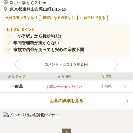
新小平駅から2.1km
東京都東村山市萩山町1-15-15
永代供養プランあり
檀家になる必要なし
生前申込できる
おすすめポイント
「小平駅」から徒歩約3分
年間管理料が掛からない
家族で信仰があっても安心の宗教不問
コメント・口コミを見る
お墓タイプ
参考価格
管理費
ライフドット編集部のコメント
「小平駅」から徒歩3分というアクセス抜群の所にあります。禅
一般墓
未掲載
お問い合わせください
宗の寺院である国平寺の中にある室内墓苑です。寺院は前主です
が、宗教不問で埋葬を受け付け可能です。年間管理料が一切不要
お墓の詳細を見る
で、一度建立すれば子孫（後継者）がいなくとも寺院が永代に亘
コメントの続きを読む
りお祀りしてくれます。室内墓苑は本堂の後ろにある階段の先に
あり、見慣れたものとは少し形が違う墓石が並んでおります。
口コミ評価
この霊園はまだ誰からも評価されていません。
1