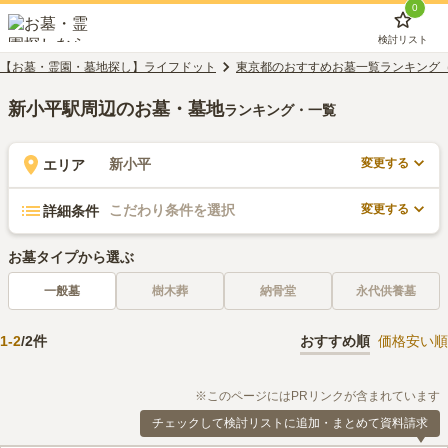
0
検討リスト
【お墓・霊園・墓地探し】ライフドット
東京都のおすすめお墓一覧ランキング
新小平駅周辺のお墓・墓地
ランキング・一覧
変更する
新小平
エリア
変更する
こだわり条件を選択
詳細条件
お墓タイプから選ぶ
一般墓
樹木葬
納骨堂
永代供養墓
1
-
2
/
2
件
おすすめ順
価格安い順
※このページにはPRリンクが含まれています
チェックして検討リストに追加・まとめて資料請求