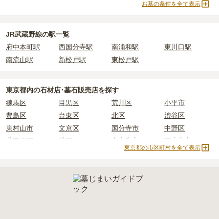
お墓の条件を全て表示
正確な費用は、区画や石材の選び方によって大きく変わるため、見
積もりを取るまで確定しません。
現地見学では、担当者に「提示金額以外にかかる費用はないか」を
JR武蔵野線の駅一覧
必ず確認することをおすすめします。
府中本町駅
西国分寺駅
南浦和駅
東川口駅
現地への見学が難しい場合は、資料請求でも各霊園の詳しい料金案
内を取り寄せることができます。
南流山駅
新松戸駅
東松戸駅
東京都
内の石材店･墓石販売店を探す
練馬区
目黒区
荒川区
小平市
豊島区
台東区
北区
渋谷区
東村山市
文京区
国分寺市
中野区
世田谷区
港区
東大和市
西東京市
東京都の市区町村を全て表示
立川市
奥多摩町
瑞穂町
江東区
小金井市
日の出町
品川区
三鷹市
狛江市
町田市
府中市
江戸川区
羽村市
昭島市
あきる野市
青梅市
日野市
八王子市
大田区
中央区
多摩市
千代田区
調布市
足立区