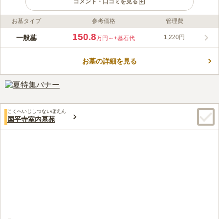
コメント・口コミを見る
お墓タイプ
参考価格
管理費
ライフドット編集部のコメント
都立 小平霊園は、東村山市萩山にある宗旨・宗派自由の霊園で
150.8
一般墓
1,220円
万円～
+墓石代
す。1948年につくられた歴史ある霊園で、歴史上で有名な政治
家や文化人などが眠っており、特に作家や詩人のお墓が数多くあ
お墓の詳細を見る
ります。 昔ながらのお墓や近代的なお墓が数多く立ち並んでい
コメントの続きを読む
ますが、樹木葬や樹林墓地も行っており、都立霊園の中では時代
の流れにいち早く対応している霊園と言えます。 この霊園の園
口コミ評価
路には、ケヤキやさくら、三本松などが植えられ、緑あふれる街
3.8
みんなの評価
口コミ
47
件
道があります。自然が豊かな霊園です。また、敷地内の半分は樹
霊園近くや霊園内に売店はあるが、利用したことは過去に一度ほ
50代
男性
林や草地になっており、一面に緑が広がっています。 小平霊園
こくへいじしつないぼえん
どしかない。お花やお供え物は、あらかじめ自宅近くなど別の店にて購入
は非常に緑豊かで気持ちの良い雰囲気の霊園です。 お参りに来
国平寺室内墓苑
し参拝している。
ている人も多いですが、付近の方の散歩コースにもなっているよ
口コミの続きを読む
うで、意外に多くの人が霊園内を通っていきます。芝生の通路も
印象的で、お参りだけでなく、散策にも訪れたい霊園です。