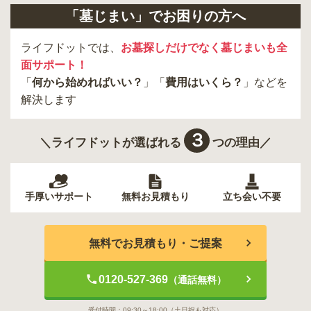
「墓じまい」でお困りの方へ
東久留米市
葛飾区
墨田区
杉並区
新宿区
稲城市
板橋区
ライフドットでは、
お墓探しだけでなく墓じまいも全
面サポート！
「
何から始めればいい？
」「
費用はいくら？
」などを
解決します
３
＼ライフドットが選ばれる
つの理由／
手厚いサポート
無料お見積もり
立ち会い不要
無料でお見積もり・ご提案
0120-527-369
（通話無料）
受付時間：
09:30～18:00
（土日祝も対応）