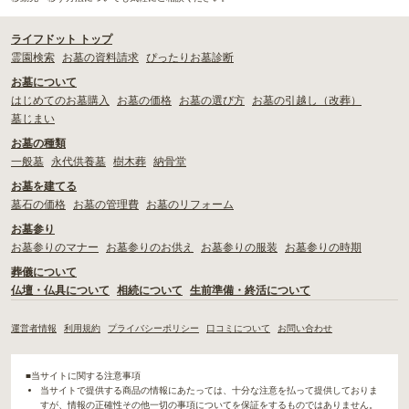
ライフドット トップ
霊園検索
お墓の資料請求
ぴったりお墓診断
お墓について
はじめてのお墓購入
お墓の価格
お墓の選び方
お墓の引越し（改葬）
墓じまい
お墓の種類
一般墓
永代供養墓
樹木葬
納骨堂
お墓を建てる
墓石の価格
お墓の管理費
お墓のリフォーム
お墓参り
お墓参りのマナー
お墓参りのお供え
お墓参りの服装
お墓参りの時期
葬儀について
仏壇・仏具について
相続について
生前準備・終活について
運営者情報
利用規約
プライバシーポリシー
口コミについて
お問い合わせ
■当サイトに関する注意事項
当サイトで提供する商品の情報にあたっては、十分な注意を払って提供しておりま
すが、情報の正確性その他一切の事項についてを保証をするものではありません。