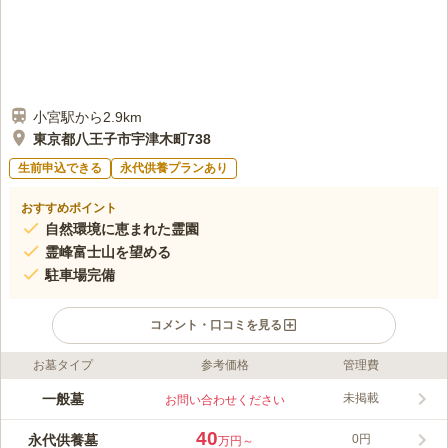
小宮駅から2.9km
東京都八王子市宇津木町738
生前申込できる
永代供養プランあり
おすすめポイント
自然環境に恵まれた霊園
霊峰富士山を望める
駐車場完備
コメント・口コミを見る
お墓タイプ
参考価格
管理費
ライフドット編集部のコメント
宇津木台霊園は東京都八王子市にある真言宗の寺院墓地です。
一般墓
未掲載
お問い合わせください
中央高速「八王子インター」から車で約2分なので、車でも気軽
にお参りすることができます。 また、園内には駐車場も完備さ
40
永代供養墓
0円
万円～