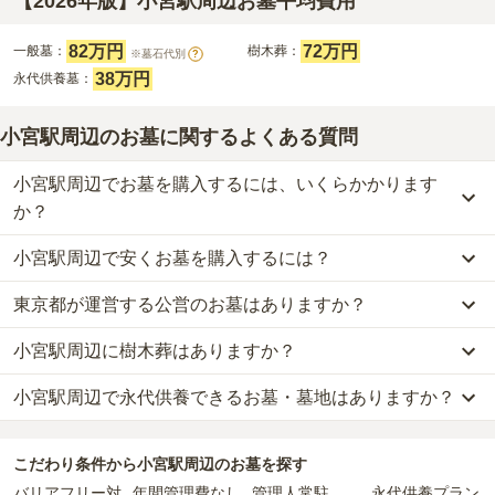
【2026年版】小宮駅周辺お墓平均費用
82万円
72万円
一般墓：
樹木葬：
※墓石代別
?
38万円
永代供養墓：
小宮駅周辺のお墓に関するよくある質問
小宮駅周辺でお墓を購入するには、いくらかかります
か？
小宮駅周辺で安くお墓を購入するには？
小宮駅周辺
での購入費用の目安は、
一般墓が約249万円、樹木葬が
約72万円、永代供養墓が約38万円
です。
東京都が運営する公営のお墓はありますか？
小宮駅周辺
で一番安価な
お墓
は、
東京ゆりが丘苑
の
永代供養墓
で、
一般墓を建てる場合は、「永代使用料（土地代）」と「墓石代」の
10万円
からお求めいただけます。
2つが主な費用となります。
小宮駅周辺に樹木葬はありますか？
小宮駅周辺
には、
東京都
が運営する公営の霊園が
1
件あります。
一般的に最も費用を抑えられるのは、他の方のご遺骨と一緒に埋葬
小宮駅周辺
の一般墓の永代使用料の平均は
82万円
で、墓石代は
東京
八王子市営 甲の原霊園
がそれにあたります。
する
「合祀墓（ごうしぼ）」
と呼ばれるタイプです。個別のお墓に
都の平均
166.9万円
です。いずれも区画の広さや墓石の大きさ・素
小宮駅周辺で永代供養できるお墓・墓地はありますか？
小宮駅周辺
には、
1
件の樹木葬があります。
比べて省スペースで管理の手間がかからないため、費用が安く設定
材によって変わります。
詳しくは、
小宮駅周辺
の樹木葬の一覧
をご覧ください。
公営霊園は民営の霊園と異なり、契約にあたって応募資格が設けら
されています。
樹木葬・納骨堂・永代供養墓は、基本的に墓石代がかからず、永代
小宮駅周辺
には、永代供養できるお墓・墓地が
6
件あります。
れているケースがほとんどです。
価格の目安は、1名あたり5万円〜30万円程度です。
使用料のみかかります。
こだわり条件から
小宮駅周辺
のお墓を探す
詳しくは、
小宮駅周辺
の永代供養の一覧
をご覧ください。
主な条件として、遺骨がすでにある、該当の市区町村に一定年数以
バリアフリー対
年間管理費なし
管理人常駐
永代供養プラン