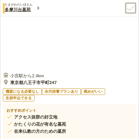
口コミ評価
たまがわだいぼえん
3.1
みんなの評価
口コミ
5
件
多摩川台墓苑
霊園からの移動は車が基本なので途中で寄る店は飲食店のみで普
50代
男性
通に食べたいものを食べて帰るだけなのでこれと言って特別なことはあり
ません。
口コミの続きを読む
小宮駅から2.4km
東京都八王子市平町247
檀家になる必要なし
永代供養プランあり
眺めがいい
生前申込できる
おすすめポイント
アクセス抜群の好立地
かたくりの花が有名な墓苑
在来仏教の方のための墓所