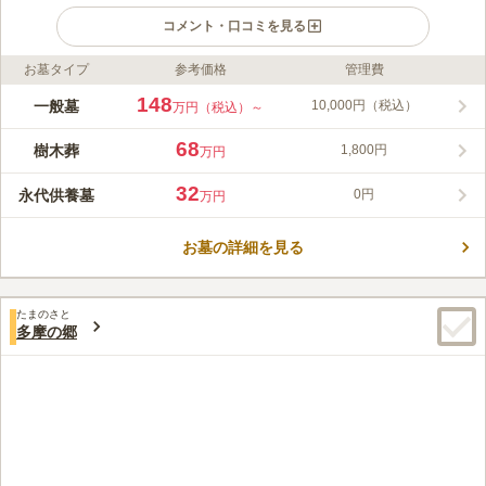
コメント・口コミを見る
お墓タイプ
参考価格
管理費
ライフドット編集部のコメント
緑に囲まれた高台に位置し、全域が南斜面で、陽当たり良好で
148
一般墓
10,000円（税込）
万円（税込）～
す。 富士山を眺望できます。故人は東京にいながら富士山に見
守られ安らかに眠ることができるでしょう。全体的に新しく管理
68
樹木葬
1,800円
万円
も行き届いているので、どこを取っても明るく清潔です。お花や
コメントの続きを読む
線香なども用意があるので、手ぶらでお参り可能です。 京王線
32
永代供養墓
0円
万円
「京王八王子駅」からバスでのアクセスが便利です。
口コミ評価
4.4
みんなの評価
口コミ
4
件
お墓の詳細を見る
八王子駅のショッピングセンターで花やお線香等購入出来る。霊
40代
女性
園でも少しは売ってる。食事は霊園から5分位のところにファミレス等が少
しあるけれど、八王子駅まで戻っればいくらでもあります。
たまのさと
口コミの続きを読む
多摩の郷