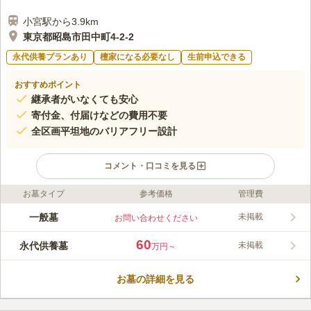
小宮駅から3.9km
東京都昭島市田中町4-2-2
永代供養プランあり
檀家になる必要なし
生前申込できる
おすすめポイント
継承者がいなくても安心
寄付金、付届けなどの費用不要
全区画平坦地のバリアフリー設計
コメント・口コミを見る
お墓タイプ
参考価格
管理費
ライフドット編集部のコメント
メモリアルグリーン昭島は、昭島市で初めてとなる2009年開園
一般墓
未掲載
お問い合わせください
の公園墓地です。調布寺で唯一の東本願寺の寺院である、真宗大
谷派の延慶寺が管理しています。園内は全区画平坦となってお
60
永代供養墓
未掲載
万円～
り、管理棟にはエレベーターや車椅子用のトイレも完備している
コメントの続きを読む
ので、高齢の方や車椅子の方でも安心して訪れることができま
す。参道はインターロッキング施工で、雨の日でも足元が悪くな
お墓の詳細を見る
口コミ評価
りにくくなっています。
3.4
みんなの評価
口コミ
4
件