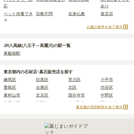
上住んでいるなどが挙げられます。
小宮駅周辺
で安価なお墓を探したい場合は、
価格の安い順
で並び替
なお、お墓によっては以下の費用が別途かかる場合があります。
応
あり
条件を満たさない場合は、申し込み自体ができないことも多いた
えてお墓を探すのがおすすめです。
・
開眼法要の費用
：お墓を新しく建てた際に行う儀式のための費
ペット供養でき
宗教不問
在来仏教
真言宗
め、事前の確認が重要です。
用。僧侶に渡すお布施がかかります。
る
契約条件の詳細は、各霊園のページをご確認いただくか、資料請求
・
納骨式の費用
：お墓に遺骨を納める儀式のための費用。僧侶に渡
お墓の条件を全て表示
よりお問い合わせください。
天台宗
樹木葬
永代供養墓
公営霊園
すお布施、会食などの費用がかかります。
・
年間管理費
：お墓の管理費。契約後、毎年発生するケースがあり
民営霊園
寺院墓地
1人用区画あり
2人用区画あり
ます。
JR八高線(八王子～高麗川)の駅一覧
東飯能駅
正確な費用は、区画や石材の選び方によって大きく変わるため、見
積もりを取るまで確定しません。
現地見学では、担当者に「提示金額以外にかかる費用はないか」を
東京都
内の石材店･墓石販売店を探す
必ず確認することをおすすめします。
練馬区
目黒区
荒川区
小平市
現地への見学が難しい場合は、資料請求でも各霊園の詳しい料金案
豊島区
台東区
北区
渋谷区
内を取り寄せることができます。
東村山市
文京区
国分寺市
中野区
世田谷区
港区
東大和市
西東京市
東京都の市区町村を全て表示
立川市
奥多摩町
瑞穂町
江東区
小金井市
日の出町
品川区
三鷹市
狛江市
町田市
府中市
江戸川区