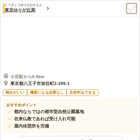
バスは住宅地を走っているので、途中下車してまで立ち寄る所は
60代
女性
とうきょうゆりがおかえん
ありません。お墓参りに必要なお花とお線香は墓地の事務慮で売っている
東京ゆりが丘苑
ので問題ありません。
口コミの続きを読む
小宮駅から6.6km
東京都八王子市加住町2-299-1
眺めがいい
檀家になる必要なし
生前申込できる
おすすめポイント
都内ならではの都市型自然公園墓地
在来仏教であれば受け入れ可能
屋内休憩所を完備