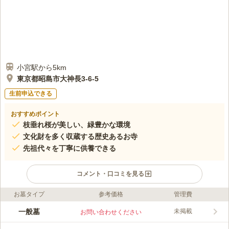
小宮駅から5km
東京都昭島市大神長3-6-5
生前申込できる
おすすめポイント
枝垂れ桜が美しい、緑豊かな環境
文化財を多く収蔵する歴史あるお寺
先祖代々を丁寧に供養できる
コメント・口コミを見る
お墓タイプ
参考価格
管理費
ライフドット編集部のコメント
勸音寺は、昭島市立成隣小学校に隣接するお寺です。古くから昭
一般墓
未掲載
お問い合わせください
島の地にあり、境内はその歴史を感じさせる立派な木々が目を引
きます。山門そばにベンチが設置されており、お墓参りで疲れた