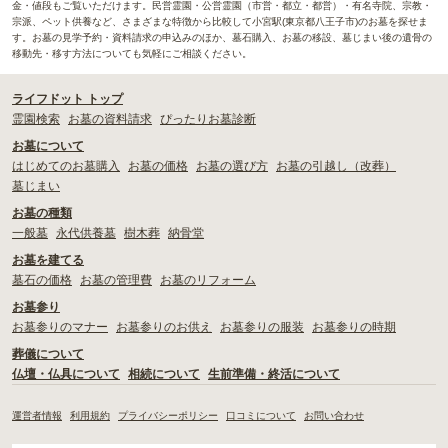
金・値段もご覧いただけます。民営霊園・公営霊園（市営・都立・都営）・有名寺院、宗教・
宗派、ペット供養など、さまざまな特徴から比較して小宮駅(東京都八王子市)のお墓を探せま
す。お墓の見学予約・資料請求の申込みのほか、墓石購入、お墓の移設、墓じまい後の遺骨の
移動先・移す方法についても気軽にご相談ください。
ライフドット トップ
霊園検索
お墓の資料請求
ぴったりお墓診断
お墓について
はじめてのお墓購入
お墓の価格
お墓の選び方
お墓の引越し（改葬）
墓じまい
お墓の種類
一般墓
永代供養墓
樹木葬
納骨堂
お墓を建てる
墓石の価格
お墓の管理費
お墓のリフォーム
お墓参り
お墓参りのマナー
お墓参りのお供え
お墓参りの服装
お墓参りの時期
葬儀について
仏壇・仏具について
相続について
生前準備・終活について
運営者情報
利用規約
プライバシーポリシー
口コミについて
お問い合わせ