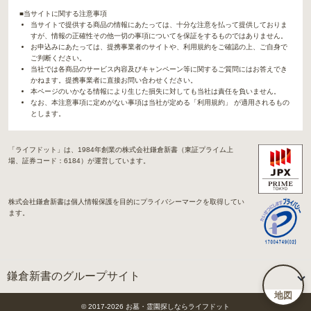
■当サイトに関する注意事項
当サイトで提供する商品の情報にあたっては、十分な注意を払って提供しておりま
すが、情報の正確性その他一切の事項についてを保証をするものではありません。
お申込みにあたっては、提携事業者のサイトや、利用規約をご確認の上、ご自身で
ご判断ください。
当社では各商品のサービス内容及びキャンペーン等に関するご質問にはお答えでき
かねます。提携事業者に直接お問い合わせください。
本ページのいかなる情報により生じた損失に対しても当社は責任を負いません。
なお、本注意事項に定めがない事項は当社が定める「利用規約」 が適用されるもの
とします。
「ライフドット」は、1984年創業の株式会社鎌倉新書（東証プライム上
場、証券コード：6184）が運営しています。
株式会社鎌倉新書は個人情報保護を目的にプライバシーマークを取得してい
ます。
鎌倉新書のグループサイト
地図
「Life.（ライフドット）」関連サイト
© 2017-
2026
お墓・霊園探しならライフドット