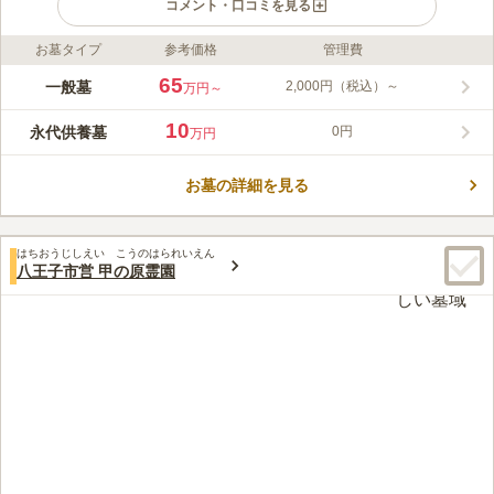
コメント・口コミを見る
お墓タイプ
参考価格
管理費
ライフドット編集部のコメント
東京ゆりが丘苑は、中央自動車道「八王子インター」から車で約
65
一般墓
2,000円（税込）～
万円～
10分、「善太郎坂下」バス停下車徒歩約8分の場所で秋川自然公
園を背にする都内ならではの都市型自然公園墓地です。 最寄り
10
永代供養墓
0円
万円
駅からバスも出ており、電車での参拝も可能。もちろん駐車場も
コメントの続きを読む
完備されているので車でのアクセスもできます。 管理事務所や
法要施設、休憩所を完備しているため、小さなお子様連れの方か
お墓の詳細を見る
口コミ評価
らお年寄りの方まで、快適で心静かなお参りをすることができま
3.5
みんなの評価
口コミ
2
件
す。
所有してる墓地の近くには農協の農産物直売所があり、そこでお
20代
男性
はちおうじしえい こうのはられいえん
供え物は買えるので手ぶらで墓地へ供養に行っても問題なく、軽食も取れ
八王子市営 甲の原霊園
るお店もあるのでほぼ農産物直売所で事足りてしまいます。
口コミの続きを読む