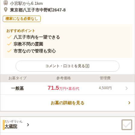
小宮駅から6.1km
東京都八王子市中野町2647-8
檀家になる必要なし
おすすめポイント
八王子市内を一望できる
宗教不問の霊園
市営なので管理も安心
コメント・口コミを見る
お墓タイプ
参考価格
管理費
ライフドット編集部のコメント
八王子市営 甲の原霊園は、八王子市が運営している霊園です。
71.5
一般墓
4,500円
万円
+墓石代
墓域はほぼ全て南向きで明るく開放感あふれる霊園となっていま
す。 JR中央線･京王線「八王子駅」からバスで20分の学園都市に
お墓の詳細を見る
あり、多くの学生が行き交う賑やかな環境でありながら、霊園内
コメントの続きを読む
は閑静で心静かにお参りできます。 市営なので管理に関して任
せられるという特徴があります。
口コミ評価
だいぞういん
3.6
みんなの評価
口コミ
3
件
大蔵院
墓地の近くには特にお店がないので、必要なものがある場合は事
30代
男性