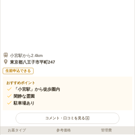
前に買っていく必要がある。近くのショッピングセンターでだいたいのも
のは揃えられる。
口コミの続きを読む
小宮駅から2.4km
東京都八王子市平町247
生前申込できる
おすすめポイント
「小宮駅」から徒歩圏内
閑静な霊園
駐車場あり
コメント・口コミを見る
お墓タイプ
参考価格
管理費
ライフドット編集部のコメント