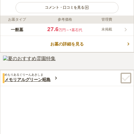
コメント・口コミを見る
お墓タイプ
参考価格
管理費
ライフドット編集部のコメント
八王子市にある多摩川台墓苑は、中央自動車道「八王子インタ
27.6
一般墓
未掲載
万円～
+墓石代
ー」から車で5分の場所にあり、春には桜が一面に咲き誇る霊園
です。最寄り駅からバスを使って来園することもでき、また、駐
お墓の詳細を見る
車場も完備されているため、車での来園も可能な、交通アクセス
コメントの続きを読む
が良好な霊園です。
口コミ評価
3.6
みんなの評価
口コミ
1
件
最寄り駅の近くにショッピングモールがあり、持参しなくても良
40代
男性
めもりあるぐりーんあきしま
い場所です。そこは食事もできるので良い場所です。
メモリアルグリーン昭島
口コミの続きを読む