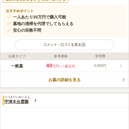
おすすめポイント
一人あたり30万円で購入可能
墓地の清掃を代理でしてもらえる
安心の宗教不問
コメント・口コミを見る
お墓タイプ
参考価格
管理費
ライフドット編集部のコメント
少林寺聖地霊園は、豊かな自然に囲まれ明るくさわやかな雰囲気
40
一般墓
4,000円
万円～
+墓石代
の霊園です。 園内すべてが南向きの一等地で、背中合わせのお
墓はありません。亡くなった方の管理料は不要で、お一人の場合
お墓の詳細を見る
30万円、お二人の場合は60万円（13年間使用料）で購入するこ
コメントの続きを読む
とができます。永代供養等の相談もできるので、継承者がいない
方でも安心です。
口コミ評価
うつきだいれいえん
3.5
みんなの評価
口コミ
2
件
宇津木台霊園
車で行く形となるが、霊園の手前にコンビニエンスストアがあ
50代
男性
り、簡単な物はそろう。花は霊園事務所に用意がある。食事場所について
は、近くに無く、車使用でないと行く事ができない。
口コミの続きを読む