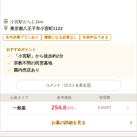
小宮駅から1.1km
東京都八王子市小宮町1122
永代供養プランあり
檀家になる必要なし
生前申込できる
おすすめポイント
「小宮駅」から徒歩約2分
宗教不問の民営墓地
園内売店あり
コメント・口コミを見る
お墓タイプ
参考価格
管理費
ライフドット編集部のコメント
多摩の郷は、JR八高線「小宮駅」から徒歩約2分の場所にある、
254.8
一般墓
8,000円
万円～
美しく整備された公園墓地です。民営団体が運営しており、宗教
不問でだれでも利用することができます。園内設備も充実してお
お墓の詳細を見る
り、売店もあるため、線香や仏花なども購入することができま
コメントの続きを読む
す。近くにはコンビニエンスストアがあり、利便性の高さもポイ
ントです。