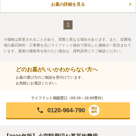
お墓の詳細を見る
身体を休めることができます。境内墓地は本堂の西側です。竹林
コメントの続きを読む
からの木漏れ日が美しく、趣を感じられます。昭島近辺で寺院墓
地をお探しの方はお問い合わせください。
口コミ評価
この霊園はまだ誰からも評価されていません。
1
価格は変更されることがあり、実際と異なる場合があります。また、近隣地
域の墓石制作・工事費を元にライフドット独自で算出した価格が一部含まれて
います。最新の価格等を知りたい場合は、資料請求にてご確認ください。
どのお墓がいいかわからない方へ
お墓の選び方のご相談を受付けています。
お気軽にお電話ください。
ライフドット相談窓口（
09:30～18:00
受付）
通話
0120-964-790
無料