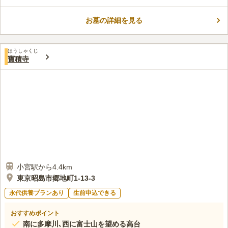
れているので小さな子供連れの方も安心して利用できます。 都
コメントの続きを読む
会の近くにありながらも自然豊かに囲まれているので、寛ぎなが
らお参りできます。
お墓の詳細を見る
口コミ評価
この霊園はまだ誰からも評価されていません。
ほうしゃくじ
寶積寺
小宮駅から4.4km
東京昭島市郷地町1-13-3
永代供養プランあり
生前申込できる
おすすめポイント
南に多摩川､西に富士山を望める高台