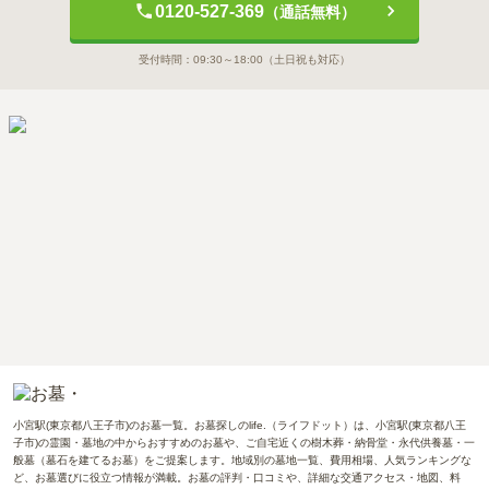
0120-527-369
（通話無料）
受付時間：
09:30～18:00
（土日祝も対応）
小宮駅(東京都八王子市)のお墓一覧。お墓探しのlife.（ライフドット）は、小宮駅(東京都八王
子市)の霊園・墓地の中からおすすめのお墓や、ご自宅近くの樹木葬・納骨堂・永代供養墓・一
般墓（墓石を建てるお墓）をご提案します。地域別の墓地一覧、費用相場、人気ランキングな
ど、お墓選びに役立つ情報が満載。お墓の評判・口コミや、詳細な交通アクセス・地図、料