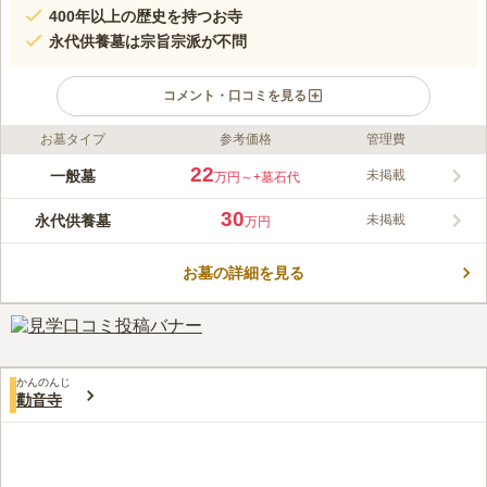
400年以上の歴史を持つお寺
永代供養墓は宗旨宗派が不問
コメント・口コミを見る
お墓タイプ
参考価格
管理費
ライフドット編集部のコメント
寶積寺は昭島市郷地町にある天台宗のお寺で、「郷地のお寺」と
22
一般墓
未掲載
万円～
+墓石代
して地域に親しまれています。境内は日当たりがよく、暖かい日
差しを感じながらお墓参りができる環境です。お墓のタイプは一
30
永代供養墓
未掲載
万円
般墓だけでなく永代供養墓もあります。後継者のいない方や一族
コメントの続きを読む
のお墓は不要とお考えの方でも利用可能です。周辺には「昭和記
念公園」や「多摩川緑地くじら運動公園」などレジャーを楽しめ
お墓の詳細を見る
口コミ評価
る公園があります。お墓参りの後に公園散策もいかがでしょう
この霊園はまだ誰からも評価されていません。
か。
かんのんじ
勸音寺