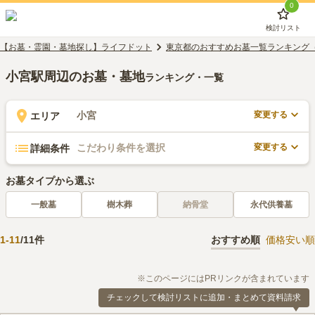
0
検討リスト
【お墓・霊園・墓地探し】ライフドット
東京都のおすすめお墓一覧ランキング
小宮駅周辺のお墓・墓地
ランキング・一覧
変更する
小宮
エリア
変更する
こだわり条件を選択
詳細条件
お墓タイプから選ぶ
一般墓
樹木葬
納骨堂
永代供養墓
1
-
11
/
11
件
おすすめ順
価格安い順
※このページにはPRリンクが含まれています
チェックして検討リストに追加・まとめて資料請求