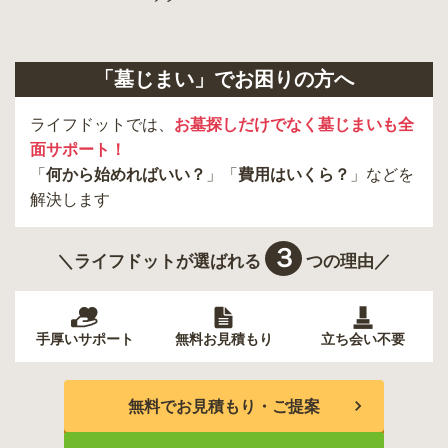
羽村市
昭島市
あきる野市
青梅市
日野市
八王子市
大田区
中央区
多摩市
千代田区
調布市
足立区
「墓じまい」でお困りの方へ
東久留米市
葛飾区
墨田区
杉並区
新宿区
稲城市
板橋区
ライフドットでは、
お墓探しだけでなく墓じまいも全
面サポート！
「
何から始めればいい？
」「
費用はいくら？
」などを
解決します
３
＼ライフドットが選ばれる
つの理由／
手厚いサポート
無料お見積もり
立ち会い不要
無料でお見積もり・ご提案