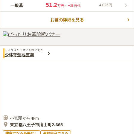
東京都八王子市に位置する大蔵院は、真言宗の寺院です。 多摩
51.2
一般墓
4,026円
万円～
+墓石代
川の河川敷近くに位置しており、霊園から多摩地域を一望するこ
とができます。その美しい眺望の中で、心ゆくまでお参りするこ
お墓の詳細を見る
とができます。 「京王八王子駅」、「八王子駅」から西東京バ
コメントの続きを読む
スで「平町バス停」で下車すると、徒歩約5分で行くことができ
ます。 真言宗の寺院であるため、お墓の建立も真言宗の方のみ
口コミ評価
と限られており、檀家になる必要があります。
3.4
みんなの評価
口コミ
2
件
歩きで行けるほど霊園の近くには店はないと思います。いつも近
40代
男性
しょうりんじせいちれいえん
くでお花など買っていきます。法事の時は中で食事を頼んでしました。
少林寺聖地霊園
口コミの続きを読む
小宮駅から4km
東京都八王子市滝山町2-665
檀家になる必要なし
生前申込できる