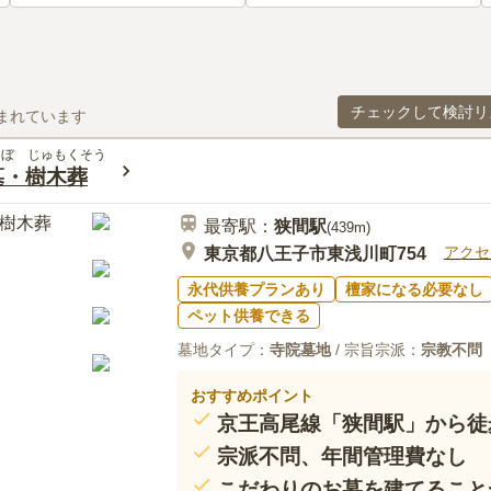
チェックして検討リ
まれています
うぼ じゅもくそう
墓・樹木葬
最寄駅：
狭間
駅
(
439m
)
アクセ
東京都八王子市東浅川町754
永代供養プランあり
檀家になる必要なし
ペット供養できる
墓地タイプ：
寺院墓地
/ 宗旨宗派：
宗教不問
おすすめポイント
京王高尾線「狭間駅」から徒
宗派不問、年間管理費なし
こだわりのお墓を建てること