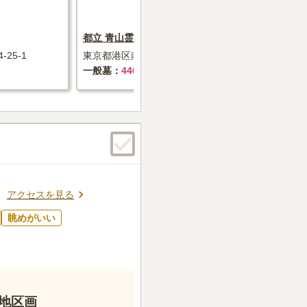
都立 青山霊園
都立 谷中霊
25-1
東京都港区南青山2-32-2
東京都台東区谷
一般墓
440万円～+墓石代
一般墓
2
アクセスを見る
眺めがいい
地区画