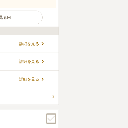
見る
が南斜面で、陽当たり良好で
詳細を見る
人は東京にいながら富士山に見
でしょう。全体的に新しく管
取っても明るく清潔です。お
コメントの続きを読む
詳細を見る
手ぶらでお参り可能です。 京
のアクセスが便利です。
件
詳細を見る
で花やお線香等購入出来る。
5分位のところにファミレス等
いくらでもあります。
口コミの続きを読む