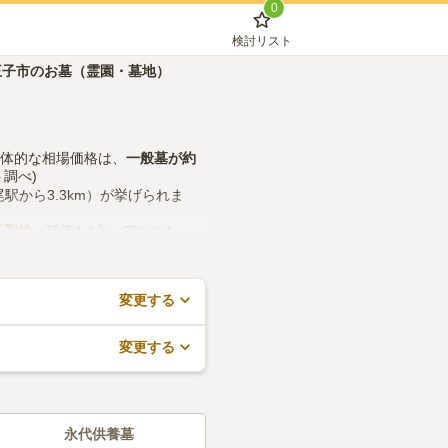
0
検討リスト
王子市のお墓（霊園・墓地）
具体的な相場価格は、
一般墓
が約
調べ)
駅から3.3km）が挙げられま
子聖地
（評価4.4点・口コミ4
所などの設備や管理体制、近隣で
ので、活用してみてください。
変更する
変更する
永代供養墓