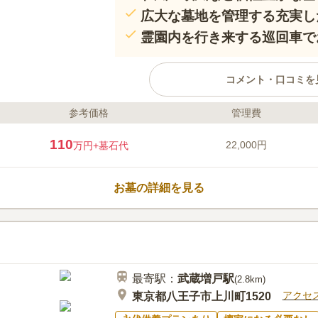
広大な墓地を管理する充実し
霊園内を行き来する巡回車で
コメント・口コミを
参考価格
管理費
ライフドット編集部のコメント
東京霊園は1965年に開園し、50
110
22,000円
万円
+墓石代
す。西東京バス「霊園正門」バス
室のお墓である武蔵陵墓地の近く
なロケーションにあります。 八
お墓の詳細を見る
内は、自然豊かで格式ある風格が
で人に優しい」環境づくりに力を
口コミ評価
車で移動することが可能です。 
3.7
みんなの評価
口コミ
2
庭園を想起させる「もみじ苑」や
霊園近くにホームセンターがある
70代
女性
な「欧風墓域」、2020年10月に
お花、線香を買うのに便利です。食事処は
などバリエーション豊かです。格
最寄駅：
武蔵増戸
駅
に有名な「とうふやうかい」という豆腐料
(
2.8km
)
近隣住民だけでなく遠方からもお
で車で行くことがあります。
アクセ
東京都八王子市上川町1520