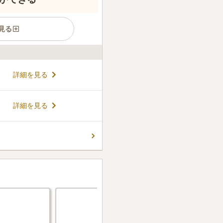
見る
狭間駅」から徒歩8分の場所に
詳細を見る
には寺院の入口のしだれ桜が出
るゲンジボタルの観賞会が催
として地元の人々にも愛され
コメントの続きを読む
詳細を見る
代供養墓、などさまざまなタイ
ん。