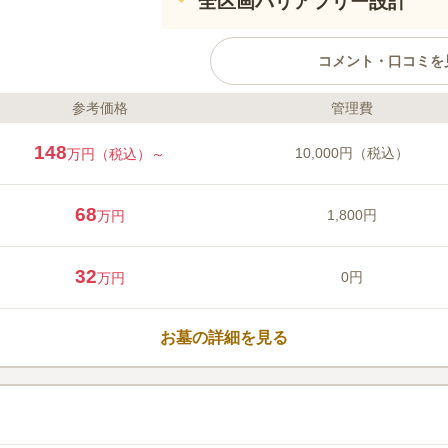
全区画バリアフリー設計
コメント・口コミを
参考価格
管理費
ライフドット編集部のコメント
緑に囲まれた高台に位置し、全域
148
10,000円（税込）
万円（税込）～
す。 富士山を眺望できます。故
守られ安らかに眠ることができる
理も行き届いているので、どこを
68
1,800円
万円
花や線香なども用意があるので、
王線「京王八王子駅」からバスで
口コミ評価
32
4.4
みんなの評価
口コミ
4
0円
万円
八王子駅のショッピングセンター
40代
女性
霊園でも少しは売ってる。食事は霊園から
お墓の詳細を見る
が少しあるけれど、八王子駅まで戻っれば