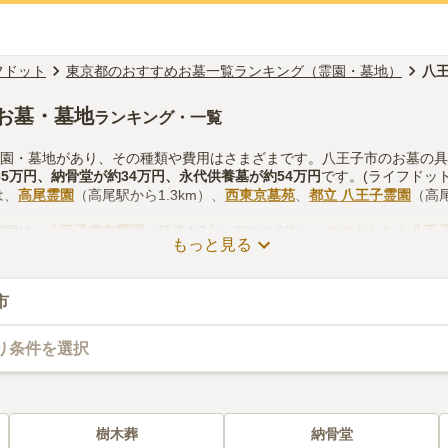
フドット
東京都のおすすめお墓一覧ランキング（霊園・墓地）
八
お墓・墓地
ランキング・一覧
霊園・墓地があり、その種類や費用はさまざまです。八王子市のお墓の
65万円
、
納骨堂
が約
34万円
、
永代供養墓
が約
54万円
です。(ライフドット
は、
高尾霊園
（高尾駅から1.3km）、
西東京墓苑
、
都立 八王子霊園
（高尾
霊園は、
八王子道玄霊園
（評価4.7点・口コミ2件）、
エクセレント八王
もっと見る
評価4.3点・口コミ1件）があります。
する際は、自宅からの交通アクセスを確認しつつ、法要施設や管理事務
を考慮して選ぶとよいでしょう。資料請求や見学予約が無料でできます
市
り条件を選択
樹木葬
納骨堂