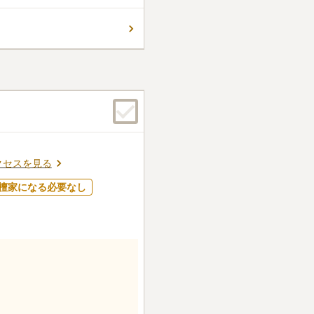
、法事の際に便利です。総面
は、欧風庭園のようなエリア
0
件
、モノトーンを基調にした参道
ビニ等が多少はあるが、霊園
リアフリーで駐車場に隣接し
らい店は無い。霊園に大きな
番」エリア、抜群の眺望を誇る
る。
ニングが美しい「庭園墓地」
口コミの続きを読む
があります。
クセスを見る
檀家になる必要なし