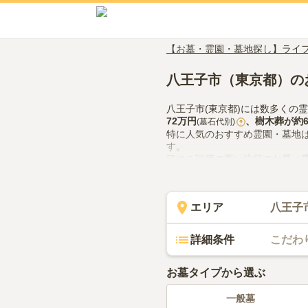
【お墓・霊園・墓地探し】ライ
八王子市（東京都）の
八王子市(東京都)には数多くの
72万円
、
樹木葬
が約
(墓石代別)
?
特に人気のおすすめ霊園・墓地
す。
口コミ評価の高い注目のお墓・
件）、
東京メモリアルパーク
（
八王子市(東京都)でお墓探しを
の供花やお線香の入手方法など
エリア
八王子
詳細条件
こだわ
お墓タイプから選ぶ
一般墓