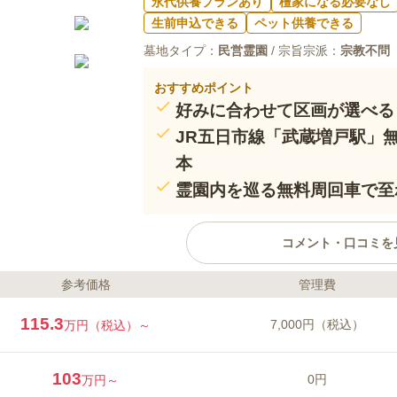
永代供養プランあり
檀家になる必要なし
生前申込できる
ペット供養できる
墓地タイプ：
民営霊園
/ 宗旨宗派：
宗教不問
おすすめポイント
好みに合わせて区画が選べる
JR五日市線「武蔵増戸駅」無
本
霊園内を巡る無料周回車で至
コメント・口コミを
参考価格
管理費
ライフドット編集部のコメント
八王子市にある上川霊園は、西東
115.3
7,000円（税込）
万円（税込）～
車徒歩約5分にある、雄大な自然が
園した歴史ある霊園です。西東京
然環境に恵まれています。また、
103
0円
万円～
に、法要施設の上川緑葉会館が出