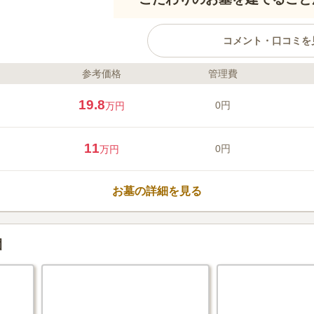
コメント・口コミを
参考価格
管理費
ライフドット編集部のコメント
八王子市に位置し、京王高尾線「
19.8
0円
万円
ある、興福寺の樹木葬です。 春
迎え、夏には裏庭で飼育されてい
されるなど、季節を楽しめる場所
11
0円
万円
ています。 夫婦墓や家族墓、永
プのお墓があります。
口コミ評価
この霊園はまだ誰からも評価されていませ
お墓の詳細を見る
園