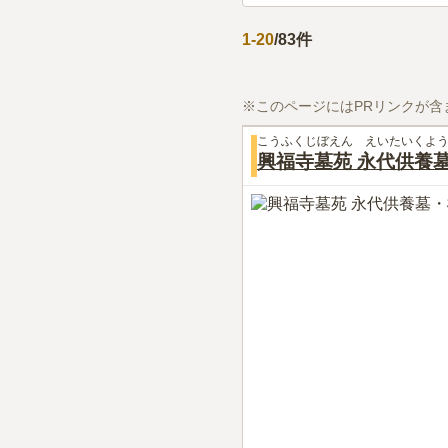
1
-
20
/
83
件
※このページにはPRリンクが含
こうふくじぼえん えいたいくよ
興福寺墓苑 永代供養