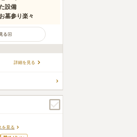
た設備
お墓参り楽々
見る
年以上の歴史がある名門霊園で
詳細を見る
停からスグ。八王子城跡や皇
、都心からのアクセスも便利
王子の丘陵に広がる広大な敷地
コメントの続きを読む
感じられます。また、「安全
入れており、広大な敷地内を
区画は、一般墓所の他、京都の
1
件
高級ガーデニング庭園のよう
し、花屋が何軒かあるので、
誕生した「グリーンガーデン」
近くではありませんが、市内
式ある大型霊園であるため、
理の名店があるので、そこま
墓を求める方が多くいます。
スを見る
口コミの続きを読む