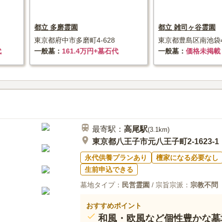
都立 多磨霊園
都立 雑司ヶ谷霊園
東京都府中市多磨町4-628
東京都豊島区南池袋4-
代
一般墓
161.4万円+墓石代
一般墓
価格未掲載
最寄駅：
高尾
駅
(
3.1km
)
東京都八王子市元八王子町2-1623-1
永代供養プランあり
檀家になる必要なし
生前申込できる
墓地タイプ：
民営霊園
/ 宗旨宗派：
宗教不問
おすすめポイント
和風・欧風など個性豊かな墓