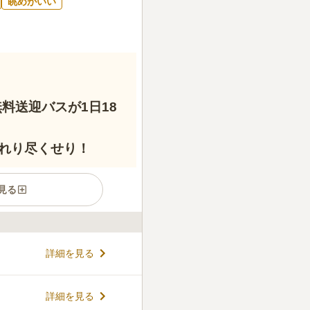
眺めがいい
料送迎バスが1日18
れり尽くせり！
見る
京バス「上川霊園」バス停下
詳細を見る
数多く残る地に昭和47年に開
エリアにあるため、抜群の自
エントランスを抜けるとすぐ
コメントの続きを読む
詳細を見る
迎えてくれます。この施設に