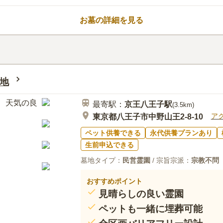
は法要室、休憩室や会食室があり
口コミ評価
積22万㎡を超える広大な敷地内に
3.1
みんなの評価
口コミ
2
お墓の詳細を見る
「ヴェルデの庭（15区1番）」や
武蔵増戸駅周辺にスーパーやコン
30代
男性
がある落ち着いたエリア、完全バ
周辺はほとんど何も無いといってもいいく
た便利な「15区2番」・「15区3
待合スペースや食事が取れるスペースがあ
「みはらしの丘」エリア、ガーデ
エリア、など多種多様な墓地区画
地
最寄駅：
京王八王子
駅
(
3.5km
)
ア
東京都八王子市中野山王2-8-10
ペット供養できる
永代供養プランあり
生前申込できる
墓地タイプ：
民営霊園
/ 宗旨宗派：
宗教不問
おすすめポイント
見晴らしの良い霊園
ペットも一緒に埋葬可能