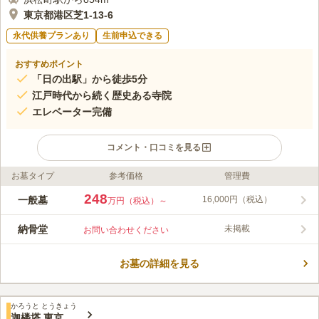
東京都港区芝1-13-6
永代供養プランあり
生前申込できる
おすすめポイント
「日の出駅」から徒歩5分
江戸時代から続く歴史ある寺院
エレベーター完備
コメント・口コミを見る
お墓タイプ
参考価格
管理費
ライフドット編集部のコメント
明治天皇、大正天皇の生母ゆかりの寺院。圓珠寺墓苑は、５駅６
248
一般墓
16,000円（税込）
万円（税込）～
路線からの利用が可能で、すべて徒歩でいけるアクセス抜群なな
霊園です。園内では、エレベーターを完備されどなたでも安心し
納骨堂
未掲載
お問い合わせください
てご利用頂けます。また、法要施設から会食施設まであります。
コメントの続きを読む
宗旨・宗派は不問なので、どなたでも利用することができます。
墓地全体に可動式の屋根を採用しており、雨の日でも安心してお
お墓の詳細を見る
口コミ評価
参りすることが出来ます。
この霊園はまだ誰からも評価されていません。
かろうと とうきょう
迦楼塔 東京