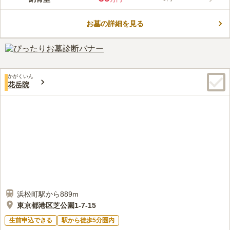
町駅」から徒歩約6分と歩いてお参りできるアクセス良好な霊園
です。芝大門前交差点の大きな門をくぐり抜け、すぐの細道を通
お墓の詳細を見る
るとたどり着けます。また、駐車場も完備されているので、お車
コメントの続きを読む
でもお参りしやすい寺院です。室町時代に増上寺六世・知雲上人
の隠居寺として創建された、由緒ある寺院です。すぐ近くに徳川
口コミ評価
家の菩提寺であった増上寺があるので、お参り後の散策も楽しめ
この霊園はまだ誰からも評価されていません。
ます。
かがくいん
花岳院
浜松町駅から889m
東京都港区芝公園1-7-15
生前申込できる
駅から徒歩5分圏内