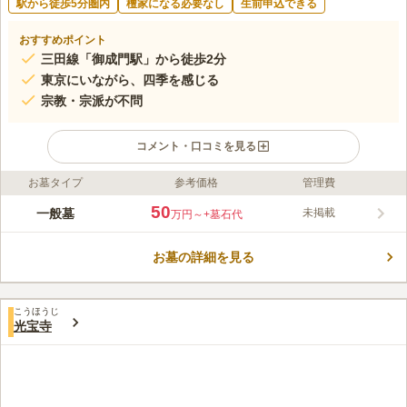
駅から徒歩5分圏内
檀家になる必要なし
生前申込できる
おすすめポイント
三田線「御成門駅」から徒歩2分
東京にいながら、四季を感じる
宗教・宗派が不問
コメント・口コミを見る
お墓タイプ
参考価格
管理費
ライフドット編集部のコメント
見上げれば東京タワー、各最寄り駅からアクセス抜群、都心らし
50
一般墓
未掲載
万円～
+墓石代
い好立地ですが、一足踏み入れれば自然豊かで静かな墓苑が広が
っています。 四季折々の草花を堪能しながらお参りできます。
お墓の詳細を見る
「シェリーホール」が併設されており、葬儀や法要の行事を行う
コメントの続きを読む
ことができます。公園内はバリアフリー設計で、多目的トイレな
ども用意されているので、誰でも安心して利用できます。
口コミ評価
こうほうじ
3.9
みんなの評価
口コミ
5
件
光宝寺
花屋3さんはJR田町駅の近くにありました。東京タワーから近い
40代
男性
ので景色が良くて、開放感があります。食事はホテルやレストランが周り
にいくらでもあります。
口コミの続きを読む