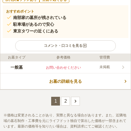
おすすめポイント
南部家の墓所が残されている
駐車場があるので安心
東京タワーの近くにある
コメント・口コミを見る
お墓タイプ
参考価格
管理費
ライフドット編集部のコメント
東京三十三観音霊場第５番札所としても知られている金地院は、
一般墓
未掲載
お問い合わせください
1619年に江戸城北の丸内に創建されていて、格式が高い臨済宗
南禅寺派の寺院となります。近藤勇の養父としても有名な近藤周
お墓の詳細を見る
斎の墓が文化財として今でも残されているなど、歴史的な文化財
コメントの続きを読む
も数多いです。継承者が不要なお墓であり、かつ生前申し込みも
可能となっています。
口コミ評価
この霊園はまだ誰からも評価されていません。
1
2
価格は変更されることがあり、実際と異なる場合があります。また、近隣地
域の墓石制作・工事費を元にライフドット独自で算出した価格が一部含まれて
います。最新の価格等を知りたい場合は、資料請求にてご確認ください。