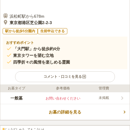
浜松町駅から678m
東京都港区芝公園2-2-3
駅から徒歩5分圏内
生前申込できる
おすすめポイント
「大門駅」から徒歩約4分
東京タワーを望む立地
四季折々の風情を楽しめる霊園
コメント・口コミを見る
お墓タイプ
参考価格
管理費
ライフドット編集部のコメント
生譽珍公が開祖となり応永31年（1424）武蔵國日比谷飯倉附近
一般墓
未掲載
お問い合わせください
に創建した寺です。増上寺が当地へ移転（慶長3年1598年）した
際に、子院となったと言われています。 都営地下鉄大江戸線・
お墓の詳細を見る
都営地下鉄浅草線と各路線から近く、歩いてお参りすることがで
コメントの続きを読む
きます。また、東京タワーも望むことができるのでお参り後の散
策も楽しめます。 陽当たり良好な園内は、自然に囲まれており
口コミ評価
四季折々の風情を楽しむことができます。
じょうどしゅう てんこういん