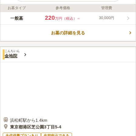
お墓タイプ
参考価格
管理費
ライフドット編集部のコメント
港区の中心に位置している、浄土宗 天光院。三田線「御成門
220
一般墓
30,000円
万円（税込）～
駅」から徒歩2分と、駅からのアクセスも抜群な霊園です。芝公
園に隣接しており、自然と緑に囲まれた浄土宗 天光院では、落
お墓の詳細を見る
ち着いた雰囲気の中、お参りできます。また、お参り後の散策も
コメントの続きを読む
楽しめます。シュリーホールと呼ばれる集会場では、葬祭・法
事、集会、飲食、休憩など様々な用途の施設があり、椅子のみで
口コミ評価
100席収容可能なほどの十分な広さが設けられています。
こんちいん
この霊園はまだ誰からも評価されていません。
金地院
浜松町駅から1.4km
東京都港区芝公園3丁目5-4
永代供養プランあり
生前申込できる