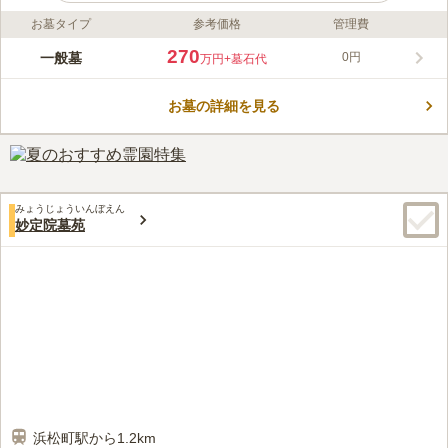
お墓タイプ
参考価格
管理費
ライフドット編集部のコメント
瑠璃光寺は、港区東麻布にある曹洞宗の寺院です。1614年に建
270
一般墓
0円
万円
+墓石代
てられ、現在に至ります。この寺院の門も本堂も、見事に咲き誇
る桜がとても美しくお出迎えしてくれます。 複数のお墓のタイ
お墓の詳細を見る
プがあり、樹木葬や集合墓、プレート墓石があります。ご家族の
コメントの続きを読む
構成や今後のお手入れを考えて選ぶことができるのでどのような
方でもお使いいただけます。 設備も抜群なので安心してお参り
口コミ評価
できます。
4.2
みんなの評価
口コミ
3
件
お供え物や花屋さんは近くにない。料理店はまあまあある。うな
40代
男性
みょうじょういんぼえん
ぎで有名な野田岩がある。必要なものは自宅近くか道中で買う。お線香は
妙定院墓苑
確か一対で1000円位でお寺で売っています。
口コミの続きを読む
浜松町駅から1.2km