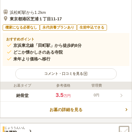
浜松町駅から1.2km
東京都港区芝浦１丁目11-17
檀家になる必要なし
永代供養プランあり
生前申込できる
おすすめポイント
京浜東北線「田町駅」から徒歩約8分
どこか懐かしさのある寺院
来年より価格へ移行
コメント・口コミを見る
お墓タイプ
参考価格
管理費
ライフドット編集部のコメント
"清法山 東京徳純院 納骨堂は、港区芝浦にある中山身語正宗の寺
3.5
納骨堂
0円
万円
院です。 この寺院の住職は、都会の激しい社会に負けず、時に
は心を休め、自分を取り戻してほしいと、そんな思いを持ってい
お墓の詳細を見る
ます。 この寺院の住職は、都会にいることを忘れさせるような
コメントの続きを読む
優しい雰囲気で、心穏やかにしてくれます。また、お寺では珍し
くSNSを使った発信を行っているので、若い世代の人にも情報が
口コミ評価
届きやすくなっています。
じょううんいん
4.0
みんなの評価
口コミ
2
件