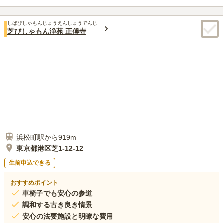
です。園内は、整備された平坦な参道になっているため、車椅子
の方でも安心してご利用頂けます。
口コミ評価
しばびしゃもんじょうえんしょうでんじ
この霊園はまだ誰からも評価されていません。
芝びしゃもん浄苑 正傅寺
浜松町駅から919m
東京都港区芝1-12-12
生前申込できる
おすすめポイント
車椅子でも安心の参道
調和する古き良き情景
安心の法要施設と明瞭な費用