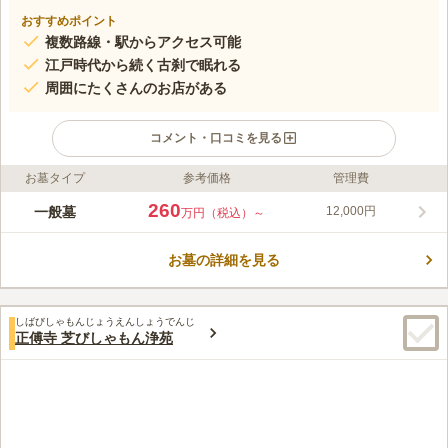
おすすめポイント
複数路線・駅からアクセス可能
江戸時代から続く古刹で眠れる
周囲にたくさんのお店がある
コメント・口コミを見る
お墓タイプ
参考価格
管理費
ライフドット編集部のコメント
花岳院は増上寺の坊中四十八寺院のうち、「七大庭園」とも呼ば
260
一般墓
12,000円
万円（税込）～
れる美しさを誇っていたと伝えられています。また、寺院内には
徳川家康に仕えた牧野忠成の妹・昌泉院の宝篋印塔があり、寺院
お墓の詳細を見る
の格の高さがうかがえます。港区芝という都心の一等地にあるた
コメントの続きを読む
め、複数の駅とバス停から徒歩圏内にあり、駐車場も備えられて
います。墓地は本堂の裏手にあり、参道はコンククリートで舗装
口コミ評価
されています。
しばびしゃもんじょうえんしょうでんじ
この霊園はまだ誰からも評価されていません。
正傅寺 芝びしゃもん浄苑