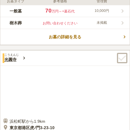
お墓タイプ
参考価格
管理費
ライフドット編集部のコメント
都営浅草線・大江戸線「大門駅」、都営三田線「御成門駅」、都
70
一般墓
10,000円
万円～
+墓石代
営三田線「芝公園駅」、JR山手線「浜松町駅」と各駅からのア
クセス抜群な常照院墓苑です。また、駐車場も完備されているの
樹木葬
未掲載
お問い合わせください
で、お車でも行くことができます。戦時中の空襲を免れた本堂内
コメントの続きを読む
陣は「あかん堂」として文化財にとうろくされています。園内
は、緑豊かな囲まれ、墓地までの参道や寺務所なども綺麗に整備
お墓の詳細を見る
口コミ評価
されています。
この霊園はまだ誰からも評価されていません。
こうえんじ
光圓寺
浜松町駅から1.9km
東京都港区虎ﾉ門3-23-10