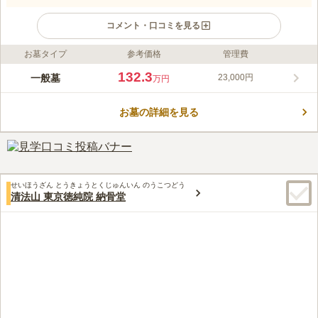
コメント・口コミを見る
お墓タイプ
参考価格
管理費
ライフドット編集部のコメント
正傅寺は、車椅子でも利用可能な平坦な参道を備え、安心してお
132.3
一般墓
23,000円
万円
参りができます。古き良き日本の情景と近代的な街並みが調和し
た趣のある光景が広がり、訪れるたびに新たな魅力を感じられる
お墓の詳細を見る
でしょう。仏事は正傅寺住職が執り行い、菩提寺がない方でも安
コメントの続きを読む
心して利用可能です。法要施設も充実し、費用は明確で寄付金は
不要です。
口コミ評価
この霊園はまだ誰からも評価されていません。
せいほうざん とうきょうとくじゅんいん のうこつどう
清法山 東京徳純院 納骨堂