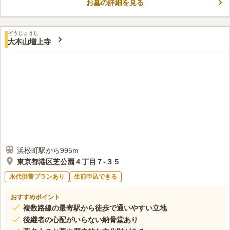
お墓の詳細を見る
駅」、「赤羽橋駅」と各駅から徒歩圏内、バス停も近く色々な交
コメントの続きを読む
通機関を使って、アクセス抜群な立地にあります。また、近隣に
は、東京タワーが望めお参りしながら楽しめます。周辺には飲食
口コミ評価
店等がありお参り後の散策も可能です。
ぞうじょうじ
3.8
みんなの評価
口コミ
2
件
大本山増上寺
オフィス街なので駅前に飲食店はそれなりにあります。お花屋さ
30代
女性
んが近くにないのでお花は近所で買ってからいくようにしています。
口コミの続きを読む
浜松町駅から995m
東京都港区芝公園４丁目７-３５
永代供養プランあり
生前申込できる
おすすめポイント
複数路線の最寄駅から徒歩で通いやすい立地
後継者の心配がいらない納骨堂あり