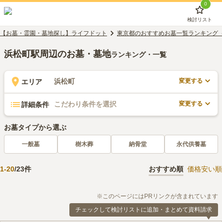
0
検討リスト
【お墓・霊園・墓地探し】ライフドット
東京都のおすすめお墓一覧ランキング
浜松町駅周辺のお墓・墓地
ランキング・一覧
変更する
浜松町
エリア
変更する
こだわり条件を選択
詳細条件
お墓タイプから選ぶ
一般墓
樹木葬
納骨堂
永代供養墓
1
-
20
/
23
件
おすすめ順
価格安い順
※このページにはPRリンクが含まれています
チェックして検討リストに追加・まとめて資料請求