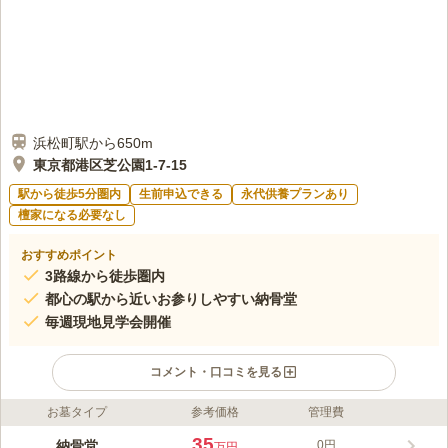
浜松町駅から650m
東京都港区芝公園1-7-15
駅から徒歩5分圏内
生前申込できる
永代供養プランあり
檀家になる必要なし
おすすめポイント
3路線から徒歩圏内
都心の駅から近いお参りしやすい納骨堂
毎週現地見学会開催
コメント・口コミを見る
お墓タイプ
参考価格
管理費
ライフドット編集部のコメント
都営大江戸線、都営浅草線「大門駅」から徒歩約2分、JR「浜松
35
納骨堂
0円
万円