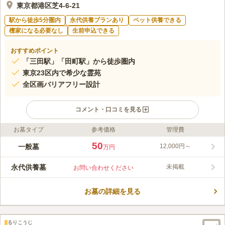
東京都港区芝4-6-21
駅から徒歩5分圏内
永代供養プランあり
ペット供養できる
檀家になる必要なし
生前申込できる
おすすめポイント
「三田駅」「田町駅」から徒歩圏内
東京23区内で希少な霊苑
全区画バリアフリー設計
コメント・口コミを見る
お墓タイプ
参考価格
管理費
ライフドット編集部のコメント
最寄の「三田駅」・「田町駅」から徒歩５分以内と、アクセス抜
50
一般墓
12,000円～
万円
群な霊園です。また、駅から近く、専用駐車場も完備しているの
で電車でも車でもアクセス至便です。園内は、日当たりや水はけ
永代供養墓
未掲載
お問い合わせください
も良く、バリアフリー設計のため車椅子やお子様連れの方でも安
コメントの続きを読む
心してご利用頂けます。寄付金、付届け一切なしの為、どなたで
も安心してご利用頂けます。ペット埋葬もありさまざなプランが
お墓の詳細を見る
口コミ評価
用意されています。
3.4
みんなの評価
口コミ
2
件
食事や休憩のできる店舗も近隣にあるので、お墓詣りに行った時
40代
女性
るりこうじ
に利用できてとても便利であると感じています。落ち着いた雰囲気のある