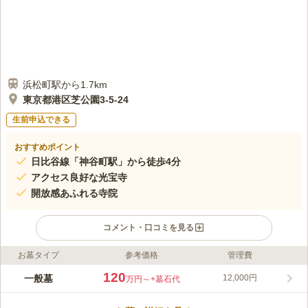
浜松町駅から1.7km
東京都港区芝公園3-5-24
生前申込できる
おすすめポイント
日比谷線「神谷町駅」から徒歩4分
アクセス良好な光宝寺
開放感あふれる寺院
コメント・口コミを見る
お墓タイプ
参考価格
管理費
ライフドット編集部のコメント
光宝寺は、白容伝清大和尚が開山となり、天翁秀雪和尚の開基に
120
一般墓
12,000円
万円～
+墓石代
から、元和7年(1621年)に芝丸山の麓に創建され、約200年前に
現在地へ移転したといわれています。「神谷町駅」、「御成門