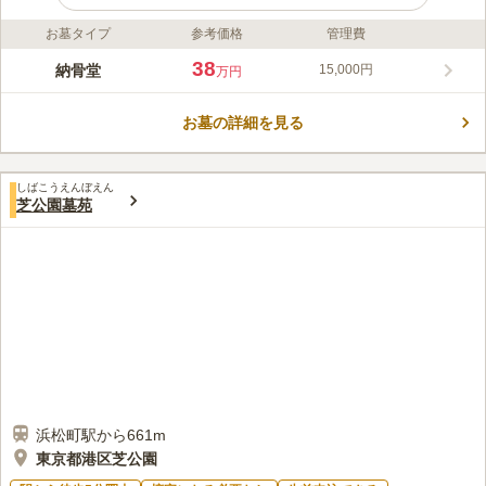
お墓タイプ
参考価格
管理費
ライフドット編集部のコメント
迦楼塔 東京は、東京都港区にある高級感と落ち着いた雰囲気を
38
納骨堂
15,000円
万円
もつ納骨堂です。高野山の山林をイメージした祈りの空間では、
自動搬送システムが採用されており、カード1枚で参拝すること
お墓の詳細を見る
ができます。また、葬儀・法要・会食なども行える総合施設で
コメントの続きを読む
す。
口コミ評価
しばこうえんぼえん
この霊園はまだ誰からも評価されていません。
芝公園墓苑
浜松町駅から661m
東京都港区芝公園