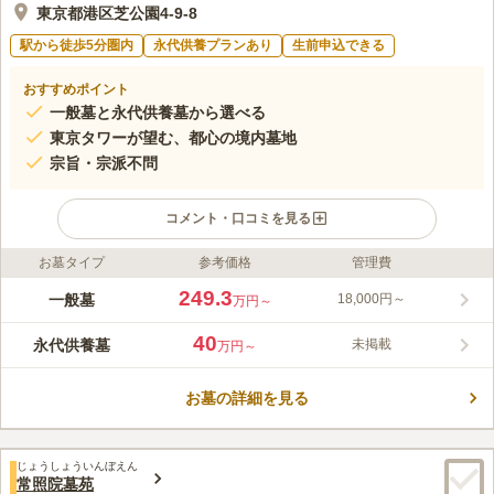
東京都港区芝公園4-9-8
駅から徒歩5分圏内
永代供養プランあり
生前申込できる
おすすめポイント
一般墓と永代供養墓から選べる
東京タワーが望む、都心の境内墓地
宗旨・宗派不問
コメント・口コミを見る
お墓タイプ
参考価格
管理費
ライフドット編集部のコメント
都心の境内に位置する妙定院墓苑は、お参りしながら東京タワー
249.3
一般墓
18,000円～
万円～
を望むことができます。また、芝公園も隣接しており自然に恵ま
れているので、お参り後の散策も楽します。内では駐車場も完備
40
永代供養墓
未掲載
万円～
されているので、お車でも行くことができます。陽当りの良好な
コメントの続きを読む
妙定院墓苑では、宗旨・宗派は不問なのでどなたでも安心して利
用できます。
お墓の詳細を見る
口コミ評価
4.0
みんなの評価
口コミ
1
件
途中に大きな道の通り沿いにお花やさんがありますので、お供え
30代
女性
じょうしょういんぼえん
のお花はいつでも、困ることがありません。またお食事する際も、ホテル
常照院墓苑
や大人数で入れる席のお食事できるところもあるので、インターネットで