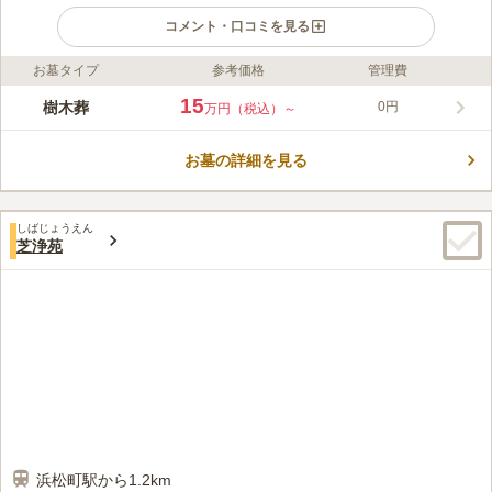
コメント・口コミを見る
お墓タイプ
参考価格
管理費
ライフドット編集部のコメント
約400年の歴史を持つ光円寺の境内にオープン予定の樹木葬墓地
15
樹木葬
0円
万円（税込）～
です。50種類以上の植栽が彩る華やかな区画で、1～4人まで一
緒に眠ることができます。全員が納骨されたあとは年間管理費は
お墓の詳細を見る
かからず、家族に負担を残しません。合葬墓「紅葉の碑」、個別
コメントの続きを読む
墓「凜花」、ペット共葬可能な個別墓「双葉」があり、全て使用
期間は13年です。13年後は合祀され、光円寺によって永代にわ
口コミ評価
たり供養されます。 現在、改修工事中のため、駐車場はご利用
しばじょうえん
4.8
みんなの評価
口コミ
1
件
芝浄苑
いただけません。詳しくはお問い合わせください。
東京タワーがお墓から見えるのが感動でした。 愛宕神社や東京
50代
女性
プリンスホテル、芝公園、増上寺と周辺には名だたる名所だらけです。
口コミの続きを読む
浜松町駅から1.2km