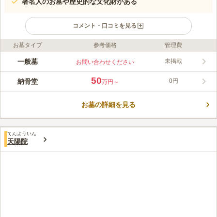
著名人のお墓や歴史的な文化財がある
コメント・口コミを見る
お墓タイプ
参考価格
管理費
ライフドット編集部のコメント
600年以上の歴史を持ち、浄土宗の七大本山の一つとして宗門の
一般墓
未掲載
お問い合わせください
発展に寄与してきた、浄土宗寺院の寺院墓地です。徳川家康の菩
提寺にも選ばれているなど、徳川家と深いかかわりを持っていま
50
納骨堂
0円
万円～
す。 浄土宗の七大本山の一つ、増上寺が管理している霊園で
コメントの続きを読む
す。 背後にある東京タワーを眺めながら、広い境内をゆっくり
とお参りすることができます。 近くには徳川将軍家の墓所も建
お墓の詳細を見る
口コミ評価
ち並んでいます。 大納骨堂への納骨を受け付けており、後継者
この霊園はまだ誰からも評価されていません。
のいない方など申し込むことが可能です。 本堂はエレベーター
も設置されており、車椅子の方もお参りができます。
てんよういん
天陽院