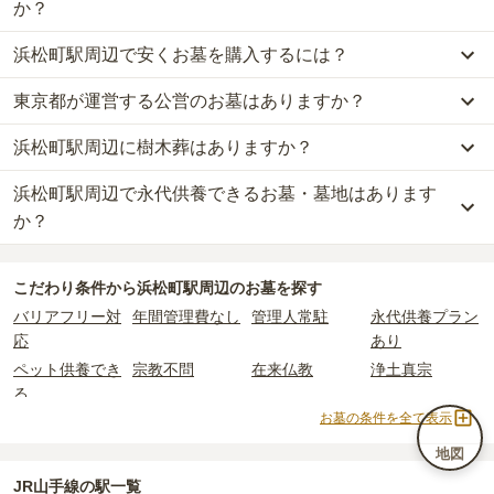
か？
浜松町駅周辺で安くお墓を購入するには？
浜松町駅周辺
での購入費用の目安は、
一般墓が約343万円、樹木葬
が約20万円、納骨堂が約73万円、永代供養墓が約44万円
です。
東京都が運営する公営のお墓はありますか？
浜松町駅周辺
で一番安価な
お墓
は、
清法山 東京徳純院 納骨堂
の
納
一般墓を建てる場合は、「永代使用料（土地代）」と「墓石代」の
骨堂
で、
4万円
からお求めいただけます。
2つが主な費用となります。
浜松町駅周辺に樹木葬はありますか？
浜松町駅周辺
には、公営の霊園の掲載がありません。
一般的に最も費用を抑えられるのは、他の方のご遺骨と一緒に埋葬
浜松町駅周辺
の一般墓の永代使用料の平均は
176万円
で、墓石代は
一方で、
東京都
内には、県または市区町村が運営する公営の霊園が
する
「合祀墓（ごうしぼ）」
と呼ばれるタイプです。個別のお墓に
東京都の平均
166.9万円
です。いずれも区画の広さや墓石の大き
浜松町駅周辺で永代供養できるお墓・墓地はあります
浜松町駅周辺
には、
2
件の樹木葬があります。
16
件あります。
比べて省スペースで管理の手間がかからないため、費用が安く設定
さ・素材によって変わります。
詳しくは、
浜松町駅周辺
の樹木葬の一覧
をご覧ください。
か？
されています。
樹木葬・納骨堂・永代供養墓は、基本的に墓石代がかからず、永代
公営霊園は民営の霊園と異なり、契約にあたって応募資格が設けら
価格の目安は、1名あたり5万円〜30万円程度です。
使用料のみかかります。
浜松町駅周辺
には、永代供養できるお墓・墓地が
12
件あります。
れているケースがほとんどです。
こだわり条件から
浜松町駅周辺
のお墓を探す
詳しくは、
浜松町駅周辺
の永代供養の一覧
をご覧ください。
主な条件として、遺骨がすでにある、該当の市区町村に一定年数以
浜松町駅周辺
で安価なお墓を探したい場合は、
価格の安い順
で並び
なお、お墓によっては以下の費用が別途かかる場合があります。
バリアフリー対
年間管理費なし
管理人常駐
永代供養プラン
上住んでいるなどが挙げられます。
替えてお墓を探すのがおすすめです。
・
開眼法要の費用
：お墓を新しく建てた際に行う儀式のための費
応
あり
条件を満たさない場合は、申し込み自体ができないことも多いた
用。僧侶に渡すお布施がかかります。
め、事前の確認が重要です。
ペット供養でき
宗教不問
在来仏教
浄土真宗
・
納骨式の費用
：お墓に遺骨を納める儀式のための費用。僧侶に渡
契約条件の詳細は、各霊園のページをご確認いただくか、資料請求
る
すお布施、会食などの費用がかかります。
よりお問い合わせください。
お墓の条件を全て表示
・
年間管理費
：お墓の管理費。契約後、毎年発生するケースがあり
曹洞宗
真言宗
日蓮宗
浄土宗
ます。
臨済宗
樹木葬
納骨堂
永代供養墓
地図
民営霊園
寺院墓地
1人用区画あり
2人用区画あり
JR山手線の駅一覧
正確な費用は、区画や石材の選び方によって大きく変わるため、見