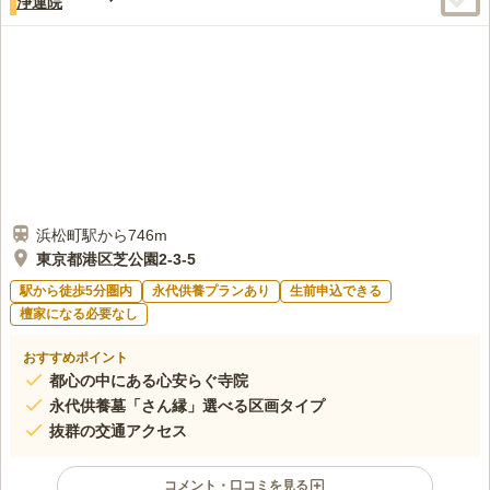
浄運院
新装開店であるが、周辺環境も大変静かです。
50代
男性
口コミの続きを読む
浜松町駅から746m
東京都港区芝公園2-3-5
駅から徒歩5分圏内
永代供養プランあり
生前申込できる
檀家になる必要なし
おすすめポイント
都心の中にある心安らぐ寺院
永代供養墓「さん縁」選べる区画タイプ
抜群の交通アクセス
コメント・口コミを見る