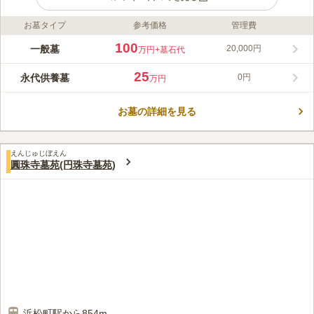
お墓タイプ
参考価格
管理費
ライフドット編集部のコメント
浄運院は、東京都港区芝に位置する増上寺山内寺院の一つで、都
100
一般墓
20,000円
万円
+墓石代
心にありながら静かで落ち着いた環境が魅力の寺院です。本堂に
は阿弥陀如来が安置され、心の安らぎと癒しを求める多くの方に
25
永代供養墓
0円
万円
親しまれています。起立年代は不詳ながら、文化3年（1806）や
コメントの続きを読む
文政2年（1819）に罹災の記録が残り、かつては上杉家や真田
家、内藤家など名だたる大名の宿坊としての歴史も伝えられてい
お墓の詳細を見る
口コミ評価
ます。現在は家族用・合祀・三名用から選べる永代供養墓「さん
この霊園はまだ誰からも評価されていません。
縁」を備え、将来への安心を提供しています。「大門駅」から徒
歩約2分をはじめ、複数路線からのアクセスも良好で、気軽にお
えんじゅじぼえん
圓珠寺墓苑(円珠寺墓苑)
参りいただける寺院です。
浜松町駅から854m