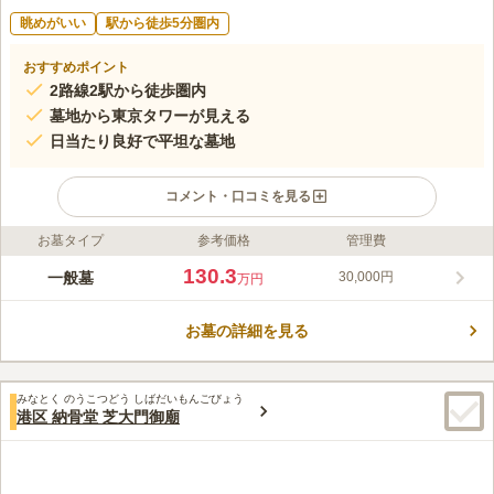
眺めがいい
駅から徒歩5分圏内
おすすめポイント
2路線2駅から徒歩圏内
墓地から東京タワーが見える
日当たり良好で平坦な墓地
コメント・口コミを見る
お墓タイプ
参考価格
管理費
ライフドット編集部のコメント
東京都港区にある真宗大谷派のお寺です。都心の賑やかな場所に
130.3
一般墓
30,000円
万円
ありますが、境内は緑が多く静かな環境です。参道は平らで凹凸
が少なく、明るい雰囲気です。境内からは東京タワーを見ること
お墓の詳細を見る
ができ、ロケーションも悪くありません。また、将棋教室やヨガ
コメントの続きを読む
教室が開かれることもあり、多くの方に開かれた寺院です。近く
には芝公園4号地があり、少し足を延ばすと虎ノ門ヒルズがあり
口コミ評価
ます。
みなとく のうこつどう しばだいもんごびょう
この霊園はまだ誰からも評価されていません。
港区 納骨堂 芝大門御廟