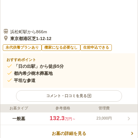
浜松町駅から866m
東京都港区芝1-12-12
永代供養プランあり
檀家になる必要なし
生前申込できる
おすすめポイント
「日の出駅」から徒歩5分
都内希少樹木葬墓地
平坦な参道
コメント・口コミを見る
お墓タイプ
参考価格
管理費
ライフドット編集部のコメント
JR山手線「浜松町」駅より徒歩9分の好立地で、駐車場もあるた
132.3
一般墓
23,000円
万円～
め車で訪れることが出来ます。また、首都高速都心環状線「芝公
園IC」より3分と、車でも安心してお越し頂けます。都心ではあ
お墓の詳細を見る
まり見られない樹木葬墓地が採用され近年注目を集めている墓地
コメントの続きを読む