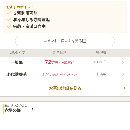
おすすめポイント
２駅利用可能
和を感じる寺院墓地
宗教・宗派は自由
コメント・口コミを見る
お墓タイプ
参考価格
管理費
ライフドット編集部のコメント
世田谷区にある由緒ある寺院墓地です。日本ならではの和を感じ
72
一般墓
10,000円～
万円～
+墓石代
られる造りになっています。和やかな雰囲気が漂い、日本らしい
良さを演出しています。また、桜の木を植えており春には桜満開
永代供養墓
未掲載
お問い合わせください
の景色を楽しむ事ができます。参道は平坦になっており、安心し
コメントの続きを読む
てご利用できます。一般墓所・永代供養塔が用意されており、宗
旨・宗派は不問となっています。
お墓の詳細を見る
口コミ評価
5.0
みんなの評価
口コミ
1
件
近くにひまわり公園、よろずや旅館がある。少し歩けば、西友や
40代
男性
あかづつみのさと
コンビニのファミリーマートがあるため、便利な立地と言える。
赤堤の郷
口コミの続きを読む