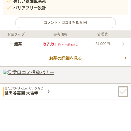
美しい庭園風墓苑
バリアフリー設計
コメント・口コミを見る
お墓タイプ
参考価格
管理費
ライフドット編集部のコメント
東急世田谷線「世田谷駅」から徒歩7分とアクセス良好な霊園で
57.5
一般墓
24,000円
万円～
+墓石代
す。23区内では希少な、花と緑に囲まれた美しい庭園風墓苑にな
ってます。四季折々の花をテーマにつくられた花壇の下に眠る花
お墓の詳細を見る
壇葬は、世田谷地区に初登場です。園内はバリアフリー設計で心
コメントの続きを読む
地よい音楽が流れ、ゆったりとした時間の中で心穏やかにお参り
ができます。また、随所に休憩スペースが設けられており、花と
口コミ評価
緑にふれあいながら散策ができます。
この霊園はまだ誰からも評価されていません。
せたがやれいえん だいきちじ
世田谷霊園 大吉寺