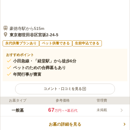
豪徳寺駅から515m
東京都世田谷区宮坂2-24-5
永代供養プランあり
ペット供養できる
生前申込できる
おすすめポイント
小田急線・「経堂駅」から徒歩6分
ペットのための合葬墓もあり
年間行事が豊富
コメント・口コミを見る
お墓タイプ
参考価格
管理費
ライフドット編集部のコメント
緑に囲まれた墓苑は、永年供養の合葬墓、ペットと一緒に眠れる
67
一般墓
未掲載
万円～
+墓石代
合葬墓もあるので、継承者のいない方、亡くなった後も大切なペ
ットと過ごしたい方も安心して眠ることができます。 墓苑を管
お墓の詳細を見る
理する成勝寺では、年間行事が盛んに行われ、お参り以外にも親
コメントの続きを読む