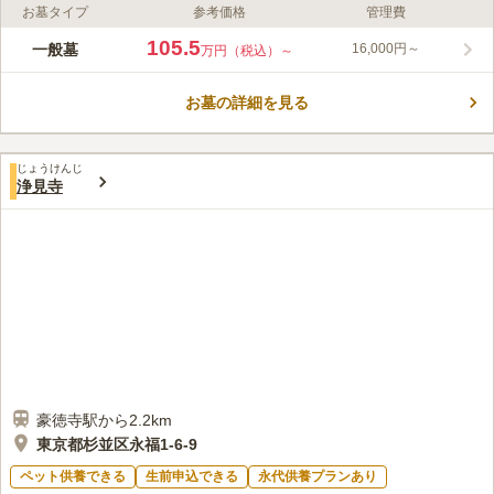
お墓タイプ
参考価格
管理費
ライフドット編集部のコメント
妙楽寺は、京王線下高井戸駅から徒歩2分の住宅街にある日蓮宗
105.5
一般墓
16,000円～
万円（税込）～
の寺院。陽当りも良く、駅からのアクセス良好な霊園です。
1949（昭和24）年に開かれ、永代供養墓や共同ペット供養墓も
お墓の詳細を見る
ありお好みでお選び頂けます。駐車場も完備されています。妙楽
コメントの続きを読む
寺では檀家や地域の住民が参加できるような行事が多数あり、お
経教室や人生相談室などを開催しています。
口コミ評価
じょうけんじ
3.8
みんなの評価
口コミ
1
件
浄見寺
自宅から霊園までの間ににスーパーがあるので、いつもそこでお
30代
女性
花やお供えものを買っていっていてとても便利です。
口コミの続きを読む
豪徳寺駅から2.2km
東京都杉並区永福1-6-9
ペット供養できる
生前申込できる
永代供養プランあり