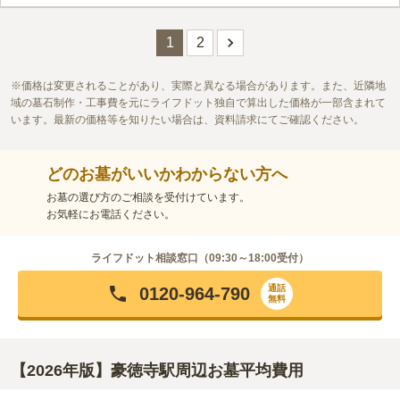
しみやすい寺院です。 小田急線「経堂駅」をはじめとし複数の
駅から徒歩圏内でいくことができるため、アクセスは非常に良好
口コミ評価
です。
この霊園はまだ誰からも評価されていません。
1
2
価格は変更されることがあり、実際と異なる場合があります。また、近隣地
域の墓石制作・工事費を元にライフドット独自で算出した価格が一部含まれて
います。最新の価格等を知りたい場合は、資料請求にてご確認ください。
どのお墓がいいかわからない方へ
お墓の選び方のご相談を受付けています。
お気軽にお電話ください。
ライフドット相談窓口（
09:30～18:00
受付）
通話
0120-964-790
無料
【2026年版】豪徳寺駅周辺お墓平均費用