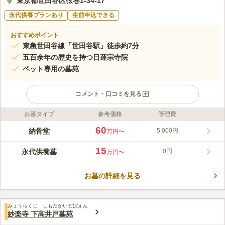
東京都世田谷区弦巻1-34-17
永代供養プランあり
生前申込できる
おすすめポイント
東急世田谷線「世田谷駅」徒歩約7分
五百余年の歴史を持つ日蓮宗寺院
ペット専用の墓苑
コメント・口コミを見る
お墓タイプ
参考価格
管理費
ライフドット編集部のコメント
「世田谷駅」徒歩7分、三軒茶屋からもほど近い歩いてお参りで
60
納骨堂
5,000円
万円〜
きます。五百余年の古刹で、光と水音、緑に包まれた庭園を中心
に建築され、季節を感じる空間なので心癒されながお参りできま
15
永代供養墓
0円
万円〜
す。永代供養墓『仏縁の会』では、7回忌プランと33回忌プラン
コメントの続きを読む
から選択することができ、在来仏教の方・無宗教の方でもご利用
頂けます。2015年に完成されたペット専用の墓苑では、花と緑
お墓の詳細を見る
口コミ評価
囲まれながらペットの安らかな眠りを守っています。
4.0
みんなの評価
口コミ
3
件
最寄り駅とお墓の間にホームセンターがあり、お墓参りの前にお
30代
女性
みょうらくじ しもたかいどぼえん
花やろううそく、お供え物を購入することができるので便利です。
妙楽寺 下高井戸墓苑
口コミの続きを読む