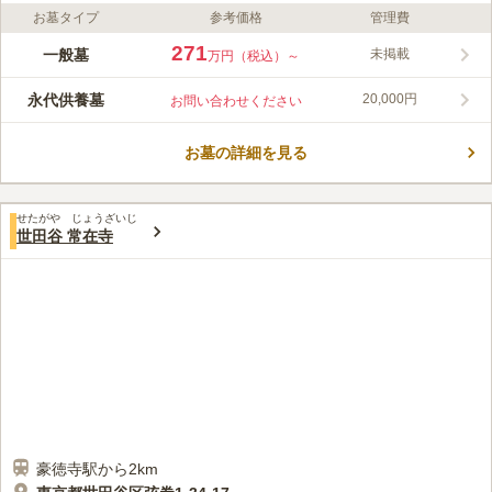
お墓タイプ
参考価格
管理費
ライフドット編集部のコメント
「上町駅」から徒歩4分と、アクセス良好な霊園です。園内に
271
一般墓
未掲載
万円（税込）～
は、たくさんの樹木が植えられ春には桜などが咲き誇ります。ま
た、お参り後の散策も楽しめます。1444年に専蓮社然誉上人補
永代供養墓
20,000円
お問い合わせください
阿源公大和尚が開山したと伝えられ、400年以上の歴史を持つ行
コメントの続きを読む
事「ボロ市」や桜新町商店街「ねぶた祭」など、伝統的な催しが
盛ん行われています。淨光寺では、新たな区画を造成し、平坦で
お墓の詳細を見る
口コミ評価
バリアフリー設計です。
4.5
みんなの評価
口コミ
4
件
ケータリングサービスなどが無いため寺でランチなどを食べるこ
40代
男性
せたがや じょうざいじ
とができないことが不便であり新宿などに食べに行くことがある。
世田谷 常在寺
口コミの続きを読む
豪徳寺駅から2km