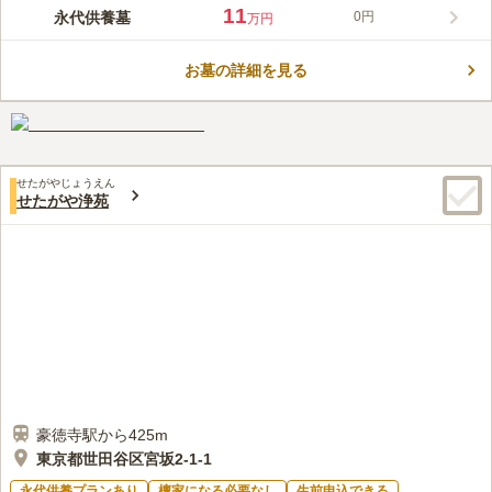
グを施した墓地、2026年には時代のニーズに応えた「永代供養
11
永代供養墓
0円
万円
付納骨堂 御守閣」が建立され、時代に寄り添うお参りの形を提
コメントの続きを読む
案しています。東急世田谷線「松原駅」や小田急線「経堂駅」な
ど3駅から徒歩圏内というアクセスの良さも魅力で、いつでも気
お墓の詳細を見る
口コミ評価
軽に足を運ぶことができます。
この霊園はまだ誰からも評価されていません。
せたがやじょうえん
せたがや浄苑
豪徳寺駅から425m
東京都世田谷区宮坂2-1-1
永代供養プランあり
檀家になる必要なし
生前申込できる