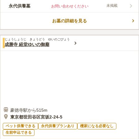
設も完備されているため便利です。永代供養墓、納骨堂があり、
永代供養墓
未掲載
お問い合わせください
継承者がいなくても安心できる寺院になっています。 永代供養
コメントの続きを読む
でありながらも従来のお墓に近い形式をとり、個人それぞれのお
墓のようにお参りができます。
お墓の詳細を見る
口コミ評価
この霊園はまだ誰からも評価されていません。
じょうしょうじ きょうどう ゆいのごびょう
成勝寺 経堂ゆいの御廟
豪徳寺駅から515m
東京都世田谷区宮坂2-24-5
ペット供養できる
永代供養プランあり
檀家になる必要なし
生前申込できる