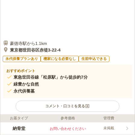
豪徳寺駅から1.1km
東京都世田谷区赤堤3-22-4
永代供養プランあり
檀家になる必要なし
生前申込できる
おすすめポイント
東急世田谷線「松原駅」から徒歩約7分
緑豊かな自然
永代供養墓
コメント・口コミを見る
お墓タイプ
参考価格
管理費
ライフドット編集部のコメント
小田急線「経堂駅」から徒歩約8分、東急世田谷線「松原駅」か
納骨堂
未掲載
お問い合わせください
ら徒歩約8分とアクセス良好です。 広い休憩所や、和室の法要施