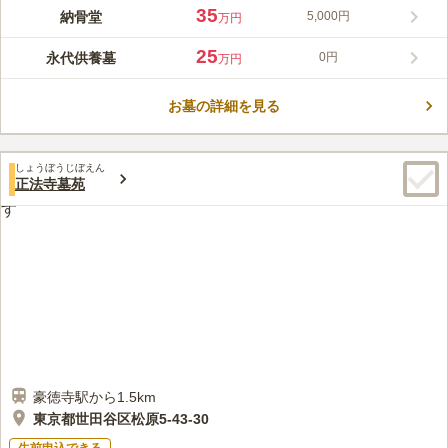
閑静な住宅街の中に映える翡翠色の屋根が印象的な別院満足院。
35
納骨堂
5,000円
万円
福井県鯖江市にある誠照寺を本山とする真宗誠照寺派の東京別院
として、昭和元年に創始されました。 小田急線「梅ヶ丘駅」か
25
永代供養墓
0円
万円
ら徒歩３分という便利な立地にありながら、都会の喧騒を忘れさ
コメントの続きを読む
せる閑静な佇まいのお寺です。 満足院の納骨堂「浄光殿」は室
内にあり、天候を気にせずにゆっくりお参りいただけます。宗旨
お墓の詳細を見る
口コミ評価
を問わず、ご利用可能です。
この霊園はまだ誰からも評価されていません。
しょうぼうじぼえん
正法寺墓苑
豪徳寺駅から1.5km
東京都世田谷区松原5-43-30