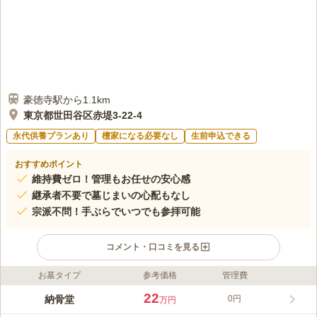
豪徳寺駅から1.1km
東京都世田谷区赤堤3-22-4
永代供養プランあり
檀家になる必要なし
生前申込できる
おすすめポイント
維持費ゼロ！管理もお任せの安心感
継承者不要で墓じまいの心配もなし
宗派不問！手ぶらでいつでも参拝可能
コメント・口コミを見る
お墓タイプ
参考価格
管理費
ライフドット編集部のコメント
東京都世田谷区赤堤の静かな住宅街に佇む即法寺は、寛永15年に
22
納骨堂
0円
万円
創建された歴史ある真宗大谷派の寺院です。平成にはガーデニン