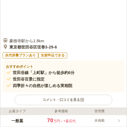
豪徳寺駅から1.8km
東京都世田谷区弦巻3-29-6
永代供養プランあり
生前申込できる
おすすめポイント
世田谷線「上町駅」から徒歩約6分
世田谷百景に指定
四季折々の自然が楽しめる実相院
コメント・口コミを見る
お墓タイプ
参考価格
管理費
ライフドット編集部のコメント
「上町駅」から徒歩6分、バスを利用すると「弦巻営業所」から
70
一般墓
未掲載
万円～
+墓石代
徒歩1分、「松ヶ丘交番」から徒歩3分とアクセス抜群な霊園で