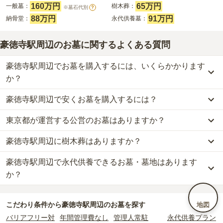
160万円
65万円
一般墓：
樹木葬：
※墓石代別
?
88万円
91万円
納骨堂：
永代供養墓：
豪徳寺駅周辺のお墓に関するよくある質問
豪徳寺駅周辺でお墓を購入するには、いくらかかります
か？
豪徳寺駅周辺で安くお墓を購入するには？
豪徳寺駅周辺
での購入費用の目安は、
一般墓が約327万円、樹木葬
が約65万円、納骨堂が約88万円、永代供養墓が約91万円
です。
東京都が運営する公営のお墓はありますか？
豪徳寺駅周辺
で一番安価な
お墓
は、
即法寺
の
永代供養墓
で、
11万円
一般墓を建てる場合は、「永代使用料（土地代）」と「墓石代」の
からお求めいただけます。
2つが主な費用となります。
豪徳寺駅周辺に樹木葬はありますか？
豪徳寺駅周辺
には、公営の霊園の掲載がありません。
一般的に最も費用を抑えられるのは、他の方のご遺骨と一緒に埋葬
豪徳寺駅周辺
の一般墓の永代使用料の平均は
160万円
で、墓石代は
一方で、
東京都
内には、県または市区町村が運営する公営の霊園が
する
「合祀墓（ごうしぼ）」
と呼ばれるタイプです。個別のお墓に
東京都の平均
166.9万円
です。いずれも区画の広さや墓石の大き
豪徳寺駅周辺で永代供養できるお墓・墓地はあります
豪徳寺駅周辺
には、
4
件の樹木葬があります。
16
件あります。
比べて省スペースで管理の手間がかからないため、費用が安く設定
さ・素材によって変わります。
詳しくは、
豪徳寺駅周辺
の樹木葬の一覧
をご覧ください。
か？
されています。
樹木葬・納骨堂・永代供養墓は、基本的に墓石代がかからず、永代
公営霊園は民営の霊園と異なり、契約にあたって応募資格が設けら
価格の目安は、1名あたり5万円〜30万円程度です。
使用料のみかかります。
豪徳寺駅周辺
には、永代供養できるお墓・墓地が
18
件あります。
れているケースがほとんどです。
こだわり条件から
豪徳寺駅周辺
のお墓を探す
地図
詳しくは、
豪徳寺駅周辺
の永代供養の一覧
をご覧ください。
主な条件として、遺骨がすでにある、該当の市区町村に一定年数以
豪徳寺駅周辺
で安価なお墓を探したい場合は、
価格の安い順
で並び
なお、お墓によっては以下の費用が別途かかる場合があります。
バリアフリー対
年間管理費なし
管理人常駐
永代供養プラン
上住んでいるなどが挙げられます。
替えてお墓を探すのがおすすめです。
・
開眼法要の費用
：お墓を新しく建てた際に行う儀式のための費