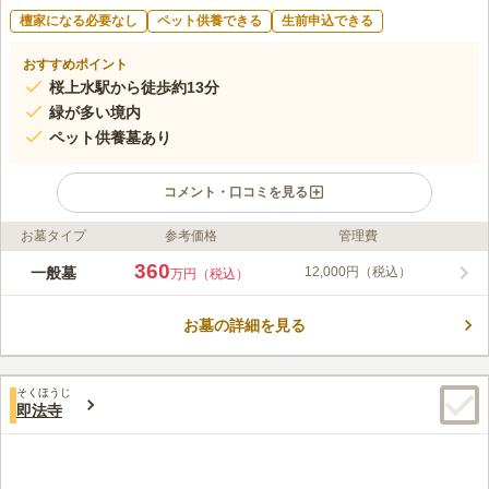
檀家になる必要なし
ペット供養できる
生前申込できる
おすすめポイント
桜上水駅から徒歩約13分
緑が多い境内
ペット供養墓あり
コメント・口コミを見る
お墓タイプ
参考価格
管理費
ライフドット編集部のコメント
長徳寺は東京都世田谷区にあり、一般墓とペット供養墓を有して
360
一般墓
12,000円（税込）
万円（税込）
います。最寄り駅からは徒歩十数分、近くのバス停からは徒歩数
分です。また、10台分の駐車場も備えられています。境内は緑が
お墓の詳細を見る
多く、季節によりさまざまな草花が咲き、訪れた方を楽しませて
コメントの続きを読む
くれます。墓地は平坦に造成された日当たりの良い環境で、従来
の暗い墓地のイメージはありません。
口コミ評価
そくほうじ
この霊園はまだ誰からも評価されていません。
即法寺