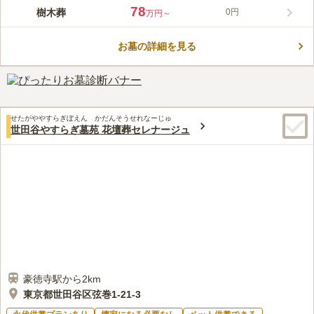
東急世田谷線「世田谷駅」から徒歩約1分という絶好の立地に、
78
樹木葬
0円
万円～
純国産の銘石にこだわった樹木葬墓「おもかげ」が誕生しまし
た。過去の宗旨宗派を問わず、年間管理費も不要なため、後継者
お墓の詳細を見る
に負担をかけたくない方や生前購入をご希望の方にも最適です。
コメントの続きを読む
最後の方の納骨から12年間は個別に埋葬され、その後は円光院が
永代にわたって手厚く供養いたします。駐車場も完備されてお
口コミ評価
り、都心にありながら静寂の中で安心してお眠りいただけます。
この霊園はまだ誰からも評価されていません。
せたがややすらぎぼえん かだんそうせれなーじゅ
世田谷やすらぎ墓苑 花壇葬セレナージュ
豪徳寺駅から2km
東京都世田谷区弦巻1-21-3