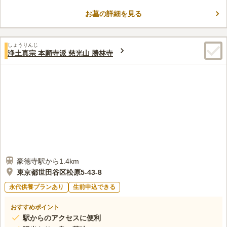
実の研究者、伊勢貞丈の墓があり、散策も楽しめます。また、陽
当りも良く心穏やかにお参り頂けます。
お墓の詳細を見る
口コミ評価
3.2
みんなの評価
口コミ
1
件
花屋は一件あるが、たいしたお花がないので、行く途中で買って
60代
女性
しょうりんじ
いく。食事も少し離れたところまで行くことが多い。
浄土真宗 本願寺派 慈光山 勝林寺
口コミの続きを読む
豪徳寺駅から1.4km
東京都世田谷区松原5-43-8
永代供養プランあり
生前申込できる
おすすめポイント
駅からのアクセスに便利