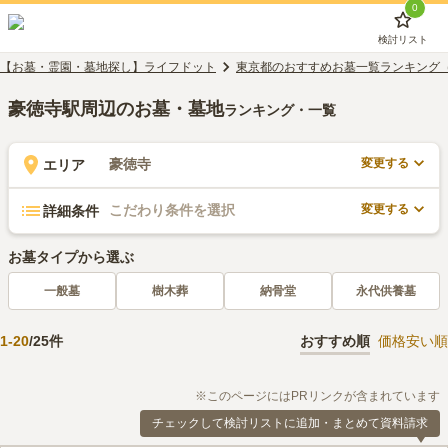
0
検討リスト
【お墓・霊園・墓地探し】ライフドット
東京都のおすすめお墓一覧ランキング
豪徳寺駅周辺のお墓・墓地
ランキング・一覧
変更する
豪徳寺
エリア
変更する
こだわり条件を選択
詳細条件
お墓タイプから選ぶ
一般墓
樹木葬
納骨堂
永代供養墓
1
-
20
/
25
件
おすすめ順
価格安い順
※このページにはPRリンクが含まれています
チェックして検討リストに追加・まとめて資料請求