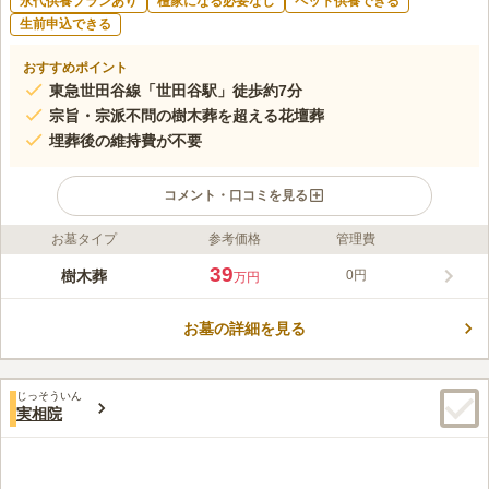
永代供養プランあり
檀家になる必要なし
ペット供養できる
生前申込できる
おすすめポイント
東急世田谷線「世田谷駅」徒歩約7分
宗旨・宗派不問の樹木葬を超える花壇葬
埋葬後の維持費が不要
コメント・口コミを見る
お墓タイプ
参考価格
管理費
ライフドット編集部のコメント
明るい雰囲気の園内は、蝶が舞い、花・緑・光が溢れる23区内で
39
樹木葬
0円
万円
希少な庭園風墓苑。閑静な住宅街にある「世田谷駅」から徒歩約
7分と好立地な場所にあります。「四季折々の花」をテーマに作
お墓の詳細を見る
られた花壇の下に眠る、樹木葬を超える花壇葬があります。園内
コメントの続きを読む
には心地よい音楽が流れ、心穏やかにお参りができます。また、
バリアフリー設計で車イスやベビーカーでも安心。さまざまなプ
口コミ評価
ランが用意されているので、お好みでお選び頂けます。
じっそういん
4.0
みんなの評価
口コミ
1
件
実相院
家族に足を悪くしている人間がいるため、タクシーで往復するの
40代
女性
みです。いつもお墓参りのみで移動するため、立ち寄ることはありませ
ん。
口コミの続きを読む