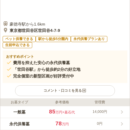
豪徳寺駅から1.6km
東京都世田谷区世田谷4-7-9
ペット供養できる
駅から徒歩5分圏内
永代供養プランあり
生前申込できる
おすすめポイント
費用を抑えた安心の永代供養墓
「世田谷駅」から徒歩約2分の好立地
完全個室の新型区画が好評受付中
コメント・口コミを見る
お墓タイプ
参考価格
管理費
ライフドット編集部のコメント
東急世田谷線「世田谷駅」から徒歩約2分程と駅近にある大吉
85
一般墓
14,000円
万円
+墓石代
寺。創建当初、大吉寺は真言宗の寺院として世田谷吉良氏の祈願
所になっていましたが、小田原北条氏と吉良氏の滅亡後、祐海上
78
永代供養墓
0円
万円
人の尽力により浄土宗寺院として再興しました。境内には有職故
コメントの続きを読む