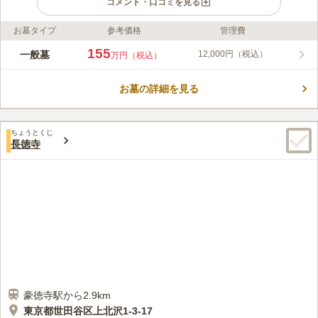
コメント・口コミを見る
お墓タイプ
参考価格
管理費
ライフドット編集部のコメント
世田谷区の閑静な住宅街に位置する「せたがや桜上水墓苑」は、
155
一般墓
12,000円（税込）
万円（税込）
1488年創建の歴史ある名刹・長徳寺の境内に広がる安心の墓苑
です。室町時代から続く伝統を守りつつ、現代のニーズに寄り添
お墓の詳細を見る
った宗旨・宗派不問の門戸を開いています。全区画平坦なバリア
コメントの続きを読む
フリー設計でお参りしやすく、後継者に不安をお持ちの方に向け
た期限付墓も完備しています。寺院ならではの手厚い管理体制の
口コミ評価
もと、大切な方を末永く安らかに供養いただけます。
ちょうとくじ
この霊園はまだ誰からも評価されていません。
長徳寺
豪徳寺駅から2.9km
東京都世田谷区上北沢1-3-17