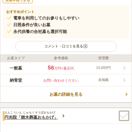
生前申込できる
おすすめポイント
電車を利用してのお参りもしやすい
日照条件が良いお墓
永代供養の合祀墓も選択可能
コメント・口コミを見る
お墓タイプ
参考価格
管理費
ライフドット編集部のコメント
正法寺の周辺には他に4つの寺院があることから、世田谷区の烏
56
一般墓
10,000円
万円
+墓石代
山と並んで「世田谷の第二の寺町」と言われている地域です。
寺町特有の落ち着いた時間が流れています。 本堂の外観はイン
納骨堂
未掲載
お問い合わせください
ド様式になっており、屋根のアーチや全体が白く輝く美しい建物
コメントの続きを読む
も魅力のひとつです。 「夏休み子どものつどい」というスイカ
割りなどをする行事も寺院で行われており、子ども達の元気な声
お墓の詳細を見る
口コミ評価
に故人も寂しい思いをすることはありません。
この霊園はまだ誰からも評価されていません。
えんこういん じゅもくそうぼおもかげ
円光院「樹木葬墓おもかげ」