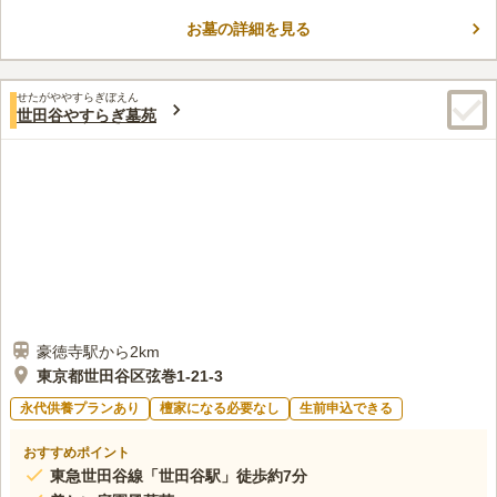
す。1588年に、天永琳達大和尚の隠居寺として建てられ2004年
お墓の詳細を見る
には本堂などの改修工事も終わり、現在では、御朱印地としても
コメントの続きを読む
知られています。実相院は「世田谷百景」に指定されていて薬師
如来坐像や観音菩薩像といった文化財もあります。四季折々の自
口コミ評価
然が楽しめるので、お参り後の散策も楽しめます。
せたがややすらぎぼえん
4.2
みんなの評価
口コミ
4
件
世田谷やすらぎ墓苑
近くにコンビニがあり、お花等は売っているが、それ以外は特段
50代
男性
お供え物が買える店はない。食事等ができる店も近くにない。
口コミの続きを読む
豪徳寺駅から2km
東京都世田谷区弦巻1-21-3
永代供養プランあり
檀家になる必要なし
生前申込できる
おすすめポイント
東急世田谷線「世田谷駅」徒歩約7分