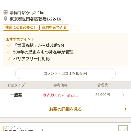
豪徳寺駅から2.1km
東京都世田谷区弦巻1-22-16
檀家になる必要なし
生前申込できる
おすすめポイント
「世田谷駅」から徒歩約9分
500年の歴史をもつ常在寺が管理
バリアフリーに対応
コメント・口コミを見る
お墓タイプ
参考価格
管理費
ライフドット編集部のコメント
500年の歴史をもつ、伝統と格式のある常在寺が管理する霊園で
57.5
一般墓
24,000円
万円～
+墓石代
す。 境内外にある宗教不問の霊園なので、寺院の管理する霊園
ながら宗旨・宗派は問わずに利用することができます。 寺院な
お墓の詳細を見る
ので本堂や法要施設がある、休憩所やトイレなど、設備も充実し
コメントの続きを読む
ています。 駅やバス停からも近く、駐車場も完備しているの
で、アクセス至便です。
口コミ評価
じょうこうじ
この霊園はまだ誰からも評価されていません。