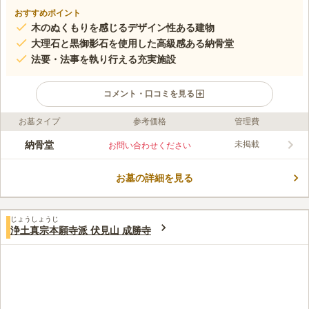
おすすめポイント
木のぬくもりを感じるデザイン性ある建物
大理石と黒御影石を使用した高級感ある納骨堂
法要・法事を執り行える充実施設
コメント・口コミを見る
お墓タイプ
参考価格
管理費
ライフドット編集部のコメント
世田谷の落ち着いた街並みの中に佇む、白を基調としたモダンな
納骨堂
未掲載
お問い合わせください
外観が特徴の納骨堂「ゆいの御廟」。駅近ながらも静穏な時間を
過ごすことのできる屋内墓苑です。
お墓の詳細を見る
コメントの続きを読む
口コミ評価
じょうしょうじ
この霊園はまだ誰からも評価されていません。
浄土真宗本願寺派 伏見山 成勝寺