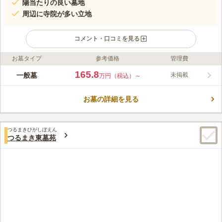
陽当たりの良い墓地
周辺に寺院が多い立地
コメント・口コミを見る
お墓タイプ
参考価格
管理費
ライフドット編集部のコメント
勝林寺は浄土真宗本願寺派の寺院で、1596年創建とされてお
165.8
一般墓
未掲載
万円（税込）～
り、関東大震災の後今の場所に移りました。 寺院に行く際の目
印として、近くに区立松原小学校があるので迷うことがありませ
お墓の詳細を見る
ん。 また、沿線沿いに位置しているので、電車でのお参りも道
コメントの続きを読む
がわかりやすいです。 本堂は、現代風の建物で清潔感があり、
手入れが行き届いています。 寺院墓地なので、お一人の方や女
口コミ評価
性の方のみでも安心して故人と語らうことができます。
つるまきひがしぼえん
4.2
みんなの評価
口コミ
3
件
つるまき東墓苑
自宅から徒歩7分。この上なくアクセスは良好です。不満要素は
50代
男性
全くありません。芸能人や文化人のお墓もあるようなので鼻高々です。。
口コミの続きを読む