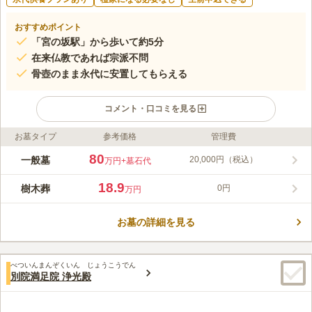
おすすめポイント
「宮の坂駅」から歩いて約5分
在来仏教であれば宗派不問
骨壺のまま永代に安置してもらえる
コメント・口コミを見る
お墓タイプ
参考価格
管理費
ライフドット編集部のコメント
「往生」は、こぢんまりとしたせたがや浄苑内に開設されている
80
一般墓
20,000円（税込）
万円
+墓石代
永代供養塔です。 在来仏教であれば宗派は不問で利用すること
ができ、生前申し込みや遺骨の申し込みも可能となっています。
18.9
樹木葬
0円
万円
合祀されることなく骨壷のまま安置され、春・秋の彼岸法要で永
コメントの続きを読む
代に供養してもらうことができます。 最寄り駅「宮の坂駅」か
ら徒歩約5分と、アクセス抜群な立地もポイントです。
お墓の詳細を見る
口コミ評価
4.0
みんなの評価
口コミ
1
件
事務所でお線香が購入できるようです。 お花は商店街にお花屋
40代
女性
べついんまんぞくいん じょうこうでん
さんがありましたので、そこで購入するのがいいと思います。 世田谷線沿
別院満足院 浄光殿
いにあるので、塀で見えないですが路面電車の音はかなり聞こえます。
口コミの続きを読む