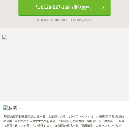
0120-527-369
（通話無料）
受付時間：
09:30～18:00
（土日祝も対応）
井荻駅(東京都杉並区)のお墓一覧。お墓探しのlife.（ライフドット）は、井荻駅(東京都杉並区)
の霊園・墓地の中からおすすめのお墓や、ご自宅近くの樹木葬・納骨堂・永代供養墓・一般墓
（墓石を建てるお墓）をご提案します。地域別の墓地一覧、費用相場、人気ランキングなど、