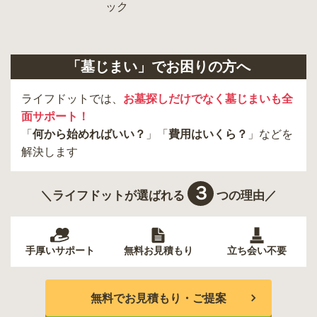
羽村市
昭島市
あきる野市
青梅市
日野市
八王子市
大田区
中央区
多摩市
千代田区
調布市
足立区
「墓じまい」でお困りの方へ
東久留米市
葛飾区
墨田区
杉並区
新宿区
稲城市
板橋区
ライフドットでは、
お墓探しだけでなく墓じまいも全
面サポート！
「
何から始めればいい？
」「
費用はいくら？
」などを
解決します
３
＼ライフドットが選ばれる
つの理由／
手厚いサポート
無料お見積もり
立ち会い不要
無料でお見積もり・ご提案