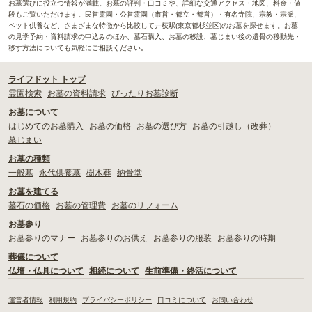
お墓選びに役立つ情報が満載。お墓の評判・口コミや、詳細な交通アクセス・地図、料金・値
段もご覧いただけます。民営霊園・公営霊園（市営・都立・都営）・有名寺院、宗教・宗派、
ペット供養など、さまざまな特徴から比較して井荻駅(東京都杉並区)のお墓を探せます。お墓
の見学予約・資料請求の申込みのほか、墓石購入、お墓の移設、墓じまい後の遺骨の移動先・
移す方法についても気軽にご相談ください。
ライフドット トップ
霊園検索
お墓の資料請求
ぴったりお墓診断
お墓について
はじめてのお墓購入
お墓の価格
お墓の選び方
お墓の引越し（改葬）
墓じまい
お墓の種類
一般墓
永代供養墓
樹木葬
納骨堂
お墓を建てる
墓石の価格
お墓の管理費
お墓のリフォーム
お墓参り
お墓参りのマナー
お墓参りのお供え
お墓参りの服装
お墓参りの時期
葬儀について
仏壇・仏具について
相続について
生前準備・終活について
運営者情報
利用規約
プライバシーポリシー
口コミについて
お問い合わせ