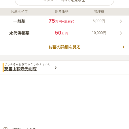
コメント・口コミを見る
お墓タイプ
参考価格
管理費
ライフドット編集部のコメント
西武池袋線「練馬高野台駅」から徒8分、駐車場も完備している
75
一般墓
6,000円
万円
+墓石代
ので、車でのアクセスも便利です。 慈雲山曼荼羅寺観蔵院と称
している真言宗智山派の寺院で、本堂にいる本尊は不動明王です
50
永代供養墓
10,000円
万円
が、 境内にある薬師堂では薬師瑠璃光如来が本尊となり、日の
コメントの続きを読む
出薬師と称されて地元の人の信仰を集めている親しみやすいで
す。 境内にはたくさんの草木が植えられ、季節ごとに異なる花
お墓の詳細を見る
口コミ評価
を見に参拝にお越しいただく楽しみになります。
3.9
みんなの評価
口コミ
4
件
最寄り駅には花屋があり、お墓参りに行くにはスーパーがあるの
50代
男性
じうんざんおぎでらこうみょういん
でろうそく、お供え物を購入するには便利です。
慈雲山荻寺光明院
口コミの続きを読む