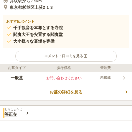
井荻駅から2.5km
東京都杉並区上荻2-1-3
おすすめポイント
千手観音を本尊とする寺院
閻魔大王を安置する閻魔堂
大小様々な斎場を完備
コメント・口コミを見る
お墓タイプ
参考価格
管理費
口コミ評価
この霊園はまだ誰からも評価されていません。
一般墓
未掲載
お問い合わせください
お墓の詳細を見る
とうしょうじ
等正寺