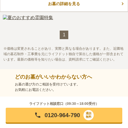
お墓の詳細を見る
の斜向かいにあり、広々として日当たりが良く、明るい雰囲気に
コメントの続きを読む
包まれています。入り口にはスロープ付きの階段があり、墓域は
平坦になっているので、お墓参りがしやすいです。
口コミ評価
この霊園はまだ誰からも評価されていません。
1
価格は変更されることがあり、実際と異なる場合があります。また、近隣地
域の墓石制作・工事費を元にライフドット独自で算出した価格が一部含まれて
います。最新の価格等を知りたい場合は、資料請求にてご確認ください。
どのお墓がいいかわからない方へ
お墓の選び方のご相談を受付けています。
お気軽にお電話ください。
ライフドット相談窓口（
09:30～18:00
受付）
通話
0120-964-790
無料