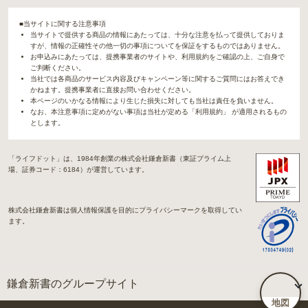
■当サイトに関する注意事項
当サイトで提供する商品の情報にあたっては、十分な注意を払って提供しておりま
すが、情報の正確性その他一切の事項についてを保証をするものではありません。
お申込みにあたっては、提携事業者のサイトや、利用規約をご確認の上、ご自身で
ご判断ください。
当社では各商品のサービス内容及びキャンペーン等に関するご質問にはお答えでき
かねます。提携事業者に直接お問い合わせください。
本ページのいかなる情報により生じた損失に対しても当社は責任を負いません。
なお、本注意事項に定めがない事項は当社が定める「利用規約」 が適用されるもの
とします。
「ライフドット」は、1984年創業の株式会社鎌倉新書（東証プライム上
場、証券コード：6184）が運営しています。
株式会社鎌倉新書は個人情報保護を目的にプライバシーマークを取得してい
ます。
鎌倉新書のグループサイト
地図
「Life.（ライフドット）」関連サイト