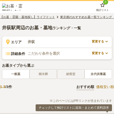
0
検討リスト
【お墓・霊園・墓地探し】ライフドット
東京都のおすすめお墓一覧ランキング
井荻駅周辺のお墓・墓地
ランキング・一覧
変更する
井荻
エリア
変更する
こだわり条件を選択
詳細条件
お墓タイプから選ぶ
一般墓
樹木葬
納骨堂
永代供養墓
1
-
3
/
3
件
おすすめ順
価格安い順
※このページにはPRリンクが含まれています
チェックして検討リストに追加・まとめて資料請求