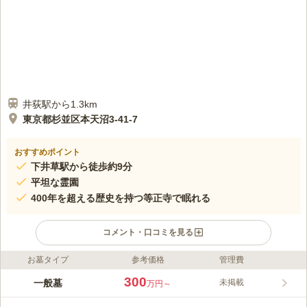
井荻駅から1.3km
東京都杉並区本天沼3-41-7
おすすめポイント
下井草駅から徒歩約9分
平坦な霊園
400年を超える歴史を持つ等正寺で眠れる
コメント・口コミを見る
お墓タイプ
参考価格
管理費
ライフドット編集部のコメント
等正寺は浄土真宗本願寺派の寺院で、本尊は江戸時代初期の作と
300
一般墓
未掲載
万円～
いわれる阿弥陀如来立像です。最寄り駅から徒歩圏内で、近くの
バス停からも徒歩数分と、アクセスが良い立地です。墓地は寺院