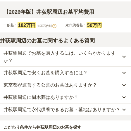
【2026年版】井荻駅周辺お墓平均費用
182万円
50万円
一般墓：
永代供養墓：
※墓石代別
?
井荻駅周辺のお墓に関するよくある質問
井荻駅周辺でお墓を購入するには、いくらかかります
か？
井荻駅周辺で安くお墓を購入するには？
井荻駅周辺
での購入費用の目安は、
一般墓が約349万円、永代供養
墓が約50万円
です。
東京都が運営する公営のお墓はありますか？
井荻駅周辺
で一番安価な
お墓
は、
観蔵院墓苑
の
永代供養墓
で、
50万
一般墓を建てる場合は、「永代使用料（土地代）」と「墓石代」の
円
からお求めいただけます。
2つが主な費用となります。
井荻駅周辺に樹木葬はありますか？
井荻駅周辺
には、公営の霊園の掲載がありません。
一般的に最も費用を抑えられるのは、他の方のご遺骨と一緒に埋葬
井荻駅周辺
の一般墓の永代使用料の平均は
182万円
で、墓石代は
東
一方で、
東京都
内には、県または市区町村が運営する公営の霊園が
する
「合祀墓（ごうしぼ）」
と呼ばれるタイプです。個別のお墓に
京都の平均
166.9万円
です。いずれも区画の広さや墓石の大きさ・
井荻駅周辺で永代供養できるお墓・墓地はありますか？
井荻駅周辺
には、樹木葬の掲載がありません。
16
件あります。
比べて省スペースで管理の手間がかからないため、費用が安く設定
素材によって変わります。
自然葬をお考えの場合は、海洋散骨もご検討ください。
されています。
樹木葬・納骨堂・永代供養墓は、基本的に墓石代がかからず、永代
井荻駅周辺
には、永代供養できるお墓・墓地が
1
件あります。
公営霊園は民営の霊園と異なり、契約にあたって応募資格が設けら
価格の目安は、1名あたり5万円〜30万円程度です。
使用料のみかかります。
こだわり条件から
井荻駅周辺
のお墓を探す
詳しくは、
井荻駅周辺
の永代供養の一覧
をご覧ください。
れているケースがほとんどです。