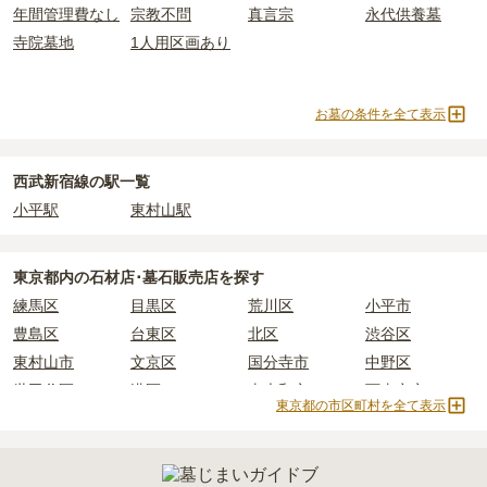
年間管理費なし
宗教不問
真言宗
永代供養墓
主な条件として、遺骨がすでにある、該当の市区町村に一定年数以
井荻駅周辺
で安価なお墓を探したい場合は、
価格の安い順
で並び替
なお、お墓によっては以下の費用が別途かかる場合があります。
寺院墓地
1人用区画あり
上住んでいるなどが挙げられます。
えてお墓を探すのがおすすめです。
・
開眼法要の費用
：お墓を新しく建てた際に行う儀式のための費
条件を満たさない場合は、申し込み自体ができないことも多いた
用。僧侶に渡すお布施がかかります。
め、事前の確認が重要です。
・
納骨式の費用
：お墓に遺骨を納める儀式のための費用。僧侶に渡
お墓の条件を全て表示
契約条件の詳細は、各霊園のページをご確認いただくか、資料請求
すお布施、会食などの費用がかかります。
よりお問い合わせください。
・
年間管理費
：お墓の管理費。契約後、毎年発生するケースがあり
ます。
西武新宿線の駅一覧
小平駅
東村山駅
正確な費用は、区画や石材の選び方によって大きく変わるため、見
積もりを取るまで確定しません。
現地見学では、担当者に「提示金額以外にかかる費用はないか」を
東京都
内の石材店･墓石販売店を探す
必ず確認することをおすすめします。
練馬区
目黒区
荒川区
小平市
現地への見学が難しい場合は、資料請求でも各霊園の詳しい料金案
豊島区
台東区
北区
渋谷区
内を取り寄せることができます。
東村山市
文京区
国分寺市
中野区
世田谷区
港区
東大和市
西東京市
東京都の市区町村を全て表示
立川市
奥多摩町
瑞穂町
江東区
小金井市
日の出町
品川区
三鷹市
狛江市
町田市
府中市
江戸川区