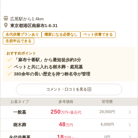
広尾駅から1.4km
東京都港区南麻布1-6-31
永代供養プランあり
檀家になる必要なし
ペット供養できる
生前申込できる
おすすめポイント
「麻布十番駅」から最短徒歩約3分
ペットと共に入れる樹木葬・庭苑墓
380余年の長い歴史を持つ称名寺が管理
コメント・口コミを見る
お墓タイプ
参考価格
管理費
ライフドット編集部のコメント
麻布称名寺 庭苑墓・樹木葬・合同墓は、都心にある緑豊かで美
250
一般墓
28,000円
万円
+墓石代
しい庭園風の墓地です。草木や花に囲まれた「庭苑墓」や「樹木
葬」、お墓の承継者がいない方でも安心して利用できる「合同
48
樹木葬
6,000円
万円
墓」があります。緑に囲まれて安らかに眠りたいとお考えの方に
コメントの続きを読む
おすすめです。在来仏教の方であれば、これまでの宗派は問わず
18
永代供養墓
0円
万円～