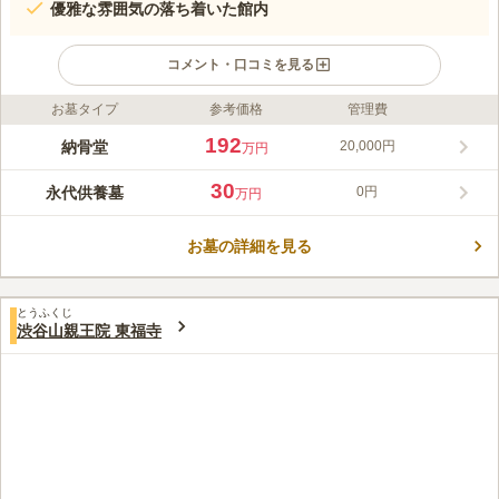
優雅な雰囲気の落ち着いた館内
コメント・口コミを見る
お墓タイプ
参考価格
管理費
ライフドット編集部のコメント
コンシェルジュによる万全のサポートが嬉しい、まるで高級ホテ
192
納骨堂
20,000円
万円
ルのような上質な雰囲気の納骨堂です。世界の巨匠によるインテ
リアの数々が飾られ、語らいや読書などの場として利用できるラ
30
永代供養墓
0円
万円
ウンジスペースがあります。和洋2種類の客殿では、法要はもち
コメントの続きを読む
ろん、会食やカルチャースクールなど、さまざまなイベントが行
われています。了聞の隣には、ミシュランガイド常連の日本料理
お墓の詳細を見る
口コミ評価
屋があり、参拝前後のお食事や回忌法要などで利用することがで
この霊園はまだ誰からも評価されていません。
きます。8:20から18:00まで開館しているので、忙しい日々の合
間でも気軽に立ち寄れて便利です。
とうふくじ
渋谷山親王院 東福寺