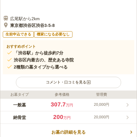
広尾駅から2km
東京都渋谷区渋谷3-5-8
生前申込できる
檀家になる必要なし
おすすめポイント
「渋谷駅」から徒歩約7分
渋谷区内最古の、歴史ある寺院
2種類の墓タイプから選べる
コメント・口コミを見る
お墓タイプ
参考価格
管理費
ライフドット編集部のコメント
渋谷山親王院 東福寺は、渋谷区内最古の寺院として知られてい
307.7
一般墓
20,000円
万円
ますが、一方で銀座線「渋谷駅」から徒歩7分とアクセス抜群な
のが特徴です。 園内は、都心にありながらも自然に囲まれてお
200
納骨堂
20,000円
万円
り、陽当り良好です。明るい雰囲気の中、落ち着いた気持ちでお
コメントの続きを読む
参りすることができます。「プレート墓」と納骨堂「涅槃堂壁
墓」の二種類が選べます。
お墓の詳細を見る
口コミ評価