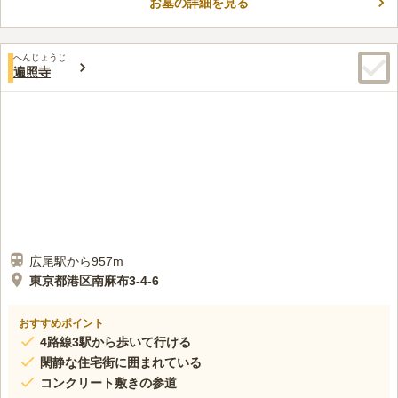
お墓の詳細を見る
境内には釈迦牟尼佛、慈愛観音（聖観音）や、関東大震災で犠牲
コメントの続きを読む
になった方々の供養のための六地蔵があります。2015～2017年
に「ゆめみどう」を設立し、本堂の建替えを含めた大規模なリニ
口コミ評価
ューアル工事が行われました。 都心にありながら、静かな環境
へんじょうじ
この霊園はまだ誰からも評価されていません。
遍照寺
でお参りいただけます。駐車場も完備されているので、お車でも
お参りに行くことができます。
広尾駅から957m
東京都港区南麻布3-4-6
おすすめポイント
4路線3駅から歩いて行ける
閑静な住宅街に囲まれている
コンクリート敷きの参道