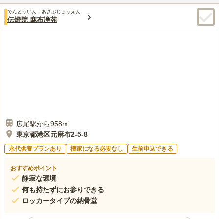
い気届いている
でんとういん あざぶじょうえん
口コミの続きを読む
伝燈院 麻布浄苑
広尾駅から958m
東京都港区元麻布2-5-8
永代供養プランあり
檀家になる必要なし
生前申込できる
おすすめポイント
静寂な環境
何も持たずにお参りできる
ロッカータイプの納骨堂