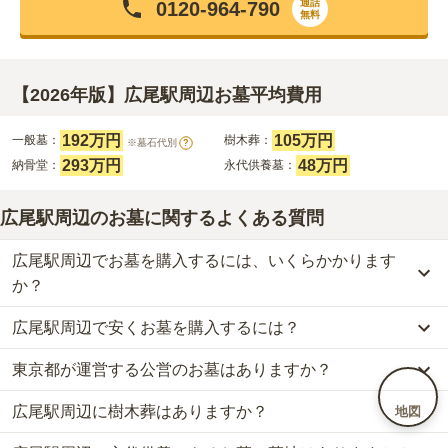
通話
0120-964-790
無料
【2026年版】広尾駅周辺お墓平均費用
192万円
105万円
一般墓：
樹木葬：
※墓石代別
?
293万円
48万円
納骨堂：
永代供養墓：
広尾駅周辺のお墓に関するよくある質問
広尾駅周辺でお墓を購入するには、いくらかかります
か？
広尾駅周辺で安くお墓を購入するには？
広尾駅周辺
での購入費用の目安は、
一般墓が約359万円、樹木葬が
約105万円、納骨堂が約293万円、永代供養墓が約48万円
です。
東京都が運営する公営のお墓はありますか？
広尾駅周辺
で一番安価な
お墓
は、
浄土真宗 本願寺派 金蔵寺 永代
一般墓を建てる場合は、「永代使用料（土地代）」と「墓石代」の
供養堂「聖樹」
の
永代供養墓
で、
8万円
からお求めいただけます。
2つが主な費用となります。
広尾駅周辺に樹木葬はありますか？
地図
広尾駅周辺
には、公営の霊園の掲載がありません。
一般的に最も費用を抑えられるのは、他の方のご遺骨と一緒に埋葬
広尾駅周辺
の一般墓の永代使用料の平均は
192万円
で、墓石代は
東
一方で、
東京都
内には、県または市区町村が運営する公営の霊園が
する
「合祀墓（ごうしぼ）」
と呼ばれるタイプです。個別のお墓に
京都の平均
166.9万円
です。いずれも区画の広さや墓石の大きさ・