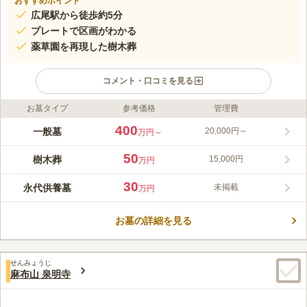
おすすめポイント
広尾駅から徒歩約5分
プレートで区画がわかる
薬草園を再現した樹木葬
コメント・口コミを見る
お墓タイプ
参考価格
管理費
ライフドット編集部のコメント
樹木葬墓地 広尾の杜は、東京都渋谷区にある寺院墓地です。
400
一般墓
20,000円～
万円～
6,000坪の敷地をもつ祥雲寺の境内にあり、都内とは思えない静
けさと、凛とした空気に包まれています。樹木葬は、宗旨宗派を
50
樹木葬
15,000円
万円
問わず、継承者も必要としない永代供養付きの墓地です。季節と
コメントの続きを読む
共に変化する植物の姿が印象的な、ナチュラルガーデン風の墓地
30
永代供養墓
未掲載
万円
になっています。利用人数や利用年数により価格が異なるため、
口コミ評価
自分のプランに合ったお墓が見つかるでしょう。
この霊園はまだ誰からも評価されていません。
お墓の詳細を見る
せんみょうじ
麻布山 泉明寺