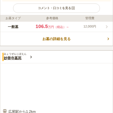
コメント・口コミを見る
お墓タイプ
参考価格
管理費
ライフドット編集部のコメント
港区南麻布に位置する麻布の杜 曹溪寺墓苑は、古くから人々に
106.5
一般墓
12,000円
万円（税込）～
愛されている歴史のある寺院です。 この寺院の墓地は、芝生の
上に建てられ、芝生の緑色が優しい印象をもたらしています。ま
お墓の詳細を見る
た土の上に建てることができる場所もあるので、好みに合わせて
コメントの続きを読む
対応できます。 また、東京メトロ南北線・都営三田線「白金高
輪駅」から徒歩6分とアクセス抜群です。
口コミ評価
みょうぜんじぼえん
4.7
みんなの評価
口コミ
2
件
妙善寺墓苑
お花を買う店を探していたのですが、近くにお店があったので、
20代
女性
すぐにお花を手に入れることができました。助かりました。
口コミの続きを読む
広尾駅から1.2km