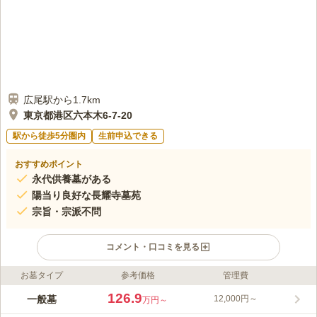
広尾駅から1.7km
東京都港区六本木6-7-20
駅から徒歩5分圏内
生前申込できる
おすすめポイント
永代供養墓がある
陽当り良好な長耀寺墓苑
宗旨・宗派不問
コメント・口コミを見る
お墓タイプ
参考価格
管理費
ライフドット編集部のコメント
日比谷線「六本木駅」から徒歩2分と、歩いてお参りできるアク
126.9
一般墓
12,000円～
万円～
セス良好な霊園です。また、六本木というアクセスの良さに加え