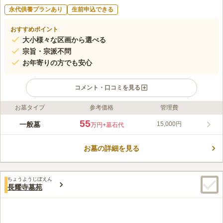
永代供養プランあり
生前申込できる
おすすめポイント
大小様々な区画から選べる
宗旨・宗派不問
お年寄りの方でも安心
コメント・口コミを見る
お墓タイプ
参考価格
管理費
ライフドット編集部のコメント
都営三田線・東京メトロ南北線「白金高輪駅」から徒歩6分と、
55
一般墓
15,000円
万円
+墓石代
快適でアクセス良好な霊園です。また、国道に面しており、お車
でのご利用も可能です。歴史を感じさせる山門には独自の彫刻模
お墓の詳細を見る
様が施され、中庭へ抜けると、白と朱色のモダンな本堂が出迎え
コメントの続きを読む
てくれます。正保二年（1645）2月に現在の南麻布に創建され、
由緒ある寺院墓地です。
口コミ評価
ちょうようじぼえん
4.3
みんなの評価
口コミ
2
件
長耀寺墓苑
お花屋さんは周囲にたくさんあり、また素敵なレストランもたく
30代
女性
さんあるので、親族の会食にも困りません。環境的にも閑静な住宅街なの
で、ゆったりでき気に入っています。
口コミの続きを読む