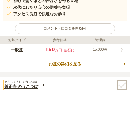
都心で驚くほどの静けさを誇る立地
永代にわたり安心の供養を実現
アクセス良好で快適なお参り
コメント・口コミを見る
お墓タイプ
参考価格
管理費
ライフドット編集部のコメント
港区元麻布に位置するこの寺院は、都心でありながら驚くほどの
150
一般墓
15,000円
万円
+墓石代
静けさを誇ります。アクセスの良さも魅力で、麻布十番駅から徒
歩約5分、法要施設や駐車場も完備されています。約400年の歴
お墓の詳細を見る
史を持ち、現代のニーズに合わせた安心の管理体制が整っていま
コメントの続きを読む
す。永代にわたり安心して供養をお任せいただける環境です。
口コミ評価
ぜんしょうじ のうこつぼ
この霊園はまだ誰からも評価されていません。
善正寺 のうこつぼ