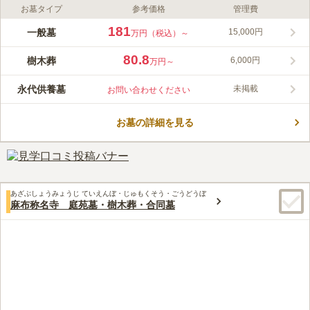
お墓タイプ
参考価格
管理費
ライフドット編集部のコメント
松秀寺は、鎌倉時代に創建された歴史ある時宗の寺院です。一般
181
一般墓
15,000円
万円（税込）～
墓と樹木葬を提供し、継承者がいなくても安心してお申込みいた
だけます。アクセスは6路線3駅から徒歩約圏内で、バス停も目の
80.8
樹木葬
6,000円
万円～
前にあり、便利な立地です。墓地はバリアフリー対応で、どなた
コメントの続きを読む
でも利用しやすく、永代にわたり供養されるため安心です。
永代供養墓
未掲載
お問い合わせください
口コミ評価
この霊園はまだ誰からも評価されていません。
お墓の詳細を見る
あざぶしょうみょうじ ていえんぼ・じゅもくそう・ごうどうぼ
麻布称名寺 庭苑墓・樹木葬・合同墓