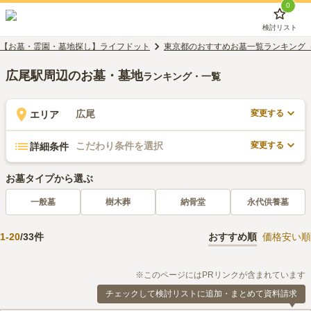
0
検討リスト
【お墓・霊園・墓地探し】ライフドット
東京都のおすすめお墓一覧ランキング
広尾駅周辺のお墓・墓地
ランキング・一覧
変更する
広尾
エリア
変更する
こだわり条件を選択
詳細条件
お墓タイプから選ぶ
一般墓
樹木葬
納骨堂
永代供養墓
1
-
20
/
33
件
おすすめ順
価格安い順
※このページにはPRリンクが含まれています
チェックして検討リストに追加・まとめて資料請求