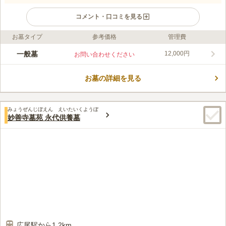
コメント・口コミを見る
お墓タイプ
参考価格
管理費
ライフドット編集部のコメント
約400年の歴史を持つ浄土宗の寺院です。南麻布という華やかな
一般墓
12,000円
お問い合わせください
地にありますが、周りは住宅が多く静かな印象です。3駅から徒
歩圏内と駅の近くにあり、駐車場も備えられているため自家用車
お墓の詳細を見る
での移動も可能です。道から少し奥まった場所にあり、手前に駐
コメントの続きを読む
車場、奥に本堂があります。墓地は向かって左側にあり、日当た
りが良く、暗くジメっとした昔ながらのイメージはありません。
口コミ評価
みょうぜんじぼえん えいたいくようぼ
この霊園はまだ誰からも評価されていません。
妙善寺墓苑 永代供養墓
広尾駅から1.2km