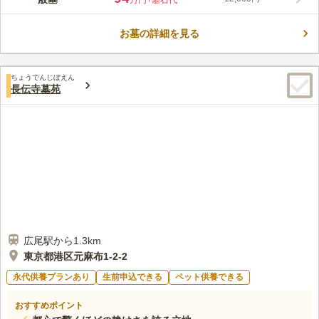
万円
+墓石代
築で、ガラス張りの外観は非常に美しく、本堂もデザイン性に富
んでいます。現代設計だからこそのバリアフリーの充実具合が魅
お墓の詳細を見る
力で、どんな方でも安心してお参りが出来ます。墓地は綺麗に区
コメントの続きを読む
画整理されており、白いタイルで舗装されていて、雨の日でも足
元の心配がありません。
口コミ評価
ちょうでんじぼえん
4.1
みんなの評価
口コミ
5
件
長伝寺墓苑
最寄り駅の恵比寿にはお花屋さんもあり便利です。法事の後な
60代
男性
ど、恵比寿ガーデンプレイスのレストランなどで食事ができるロケーショ
ンです。墓地には段差があるので、お年寄りの方には難儀をすることがあ
ります。
口コミの続きを読む
広尾駅から1.3km
東京都港区元麻布1-2-2
永代供養プランあり
生前申込できる
ペット供養できる
おすすめポイント