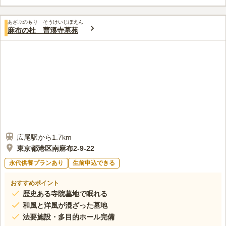
この霊園はまだ誰からも評価されていません。
あざぶのもり そうけいじぼえん
麻布の杜 曹溪寺墓苑
広尾駅から1.7km
東京都港区南麻布2-9-22
永代供養プランあり
生前申込できる
おすすめポイント
歴史ある寺院墓地で眠れる
和風と洋風が混ざった墓地
法要施設・多目的ホール完備