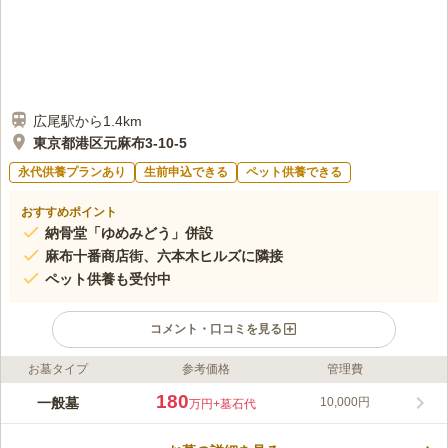
広尾駅から1.4km
東京都港区元麻布3-10-5
永代供養プランあり
生前申込できる
ペット供養できる
おすすめポイント
納骨堂「ゆめみどう」併設
麻布十番商店街、六本木ヒルズに隣接
ペット供養も受付中
コメント・口コミを見る
お墓タイプ
参考価格
管理費
ライフドット編集部のコメント
港区元麻布にある曹洞宗の寺院で、寛永3年（1626）に白容伝清
180
一般墓
10,000円
万円
+墓石代
大和尚によって創設されました。明治11年（1878）に麻布区役
所として開所、後港区となりました。 日当たりの良い墓地で、