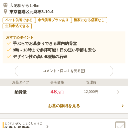
広尾駅から1.4km
東京都港区元麻布3-10-4
ペット供養できる
永代供養プランあり
檀家になる必要なし
生前申込できる
おすすめポイント
手ぶらでお墓参りできる屋内納骨堂
9時～18時まで参拝可能！日の短い季節も安心
デザイン性の高い9種類の石碑
コメント・口コミを見る
お墓タイプ
参考価格
管理費
ライフドット編集部のコメント
都内有数の高級住宅街・麻布十番にある曹洞宗の寺院「龍澤寺」
48
納骨堂
12,000円
万円
に新設された宗教不問の永代供養付き納骨堂です。最寄駅である
東京メトロ南北線・大江戸線「麻布十番駅」を含む複数の駅から
お墓の詳細を見る
徒歩圏内にある、アクセス抜群の立地です。
コメントの続きを読む
口コミ評価
とうれいざん しょうしゅうじ
この霊園はまだ誰からも評価されていません。
冬嶺山 松秀寺