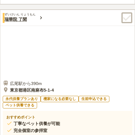
この霊園はまだ誰からも評価されていません。
ずいけいん りょうもん
瑞華院 了聞
広尾駅から390m
東京都港区南麻布5-1-4
永代供養プランあり
檀家になる必要なし
生前申込できる
ペット供養できる
おすすめポイント
丁寧なペット供養が可能
完全個室の参拝室