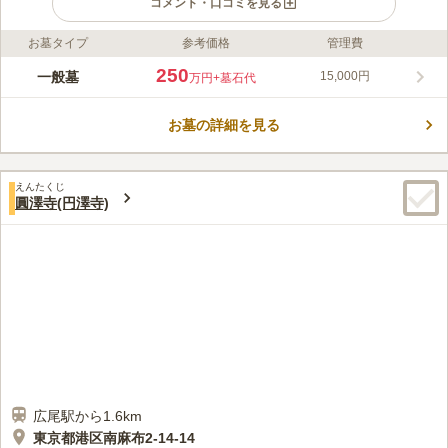
コメント・口コミを見る
お墓タイプ
参考価格
管理費
ライフドット編集部のコメント
千代田線「乃木坂駅」から徒歩約9分と、歩いてお参りできるア
250
一般墓
15,000円
万円
+墓石代
クセス良好な霊園です。麻布、六本木の近くでありながら、境内
は閑静な趣きがあます。長谷寺7世船駕玖鐵が開基、文山闡明和
お墓の詳細を見る
が開山となり、宝永6年(1709)創建したといわれ長谷寺の末寺で
コメントの続きを読む
古い歴史を有します。また、お参り後の散策も楽しめます。陽当
たり良好な園内は、平坦墓地となっており、安心してご利用頂け
口コミ評価
ます。
えんたくじ
4.2
みんなの評価
口コミ
2
件
圓澤寺(円澤寺)
自宅近くで花を買い、慈眼院で線香などを用意してもらってい
60代
男性
る。法事の時は渋谷や、恵比寿で飲食店を予約している。
口コミの続きを読む
広尾駅から1.6km
東京都港区南麻布2-14-14