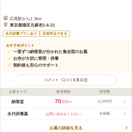
広尾駅から1.3km
東京都港区元麻布1-6-21
永代供養プランあり
生前申込できる
おすすめポイント
一室ずつ納骨室が分かれた集合型のお墓
お寺が大切に管理・供養
契約後も安心のサポート
コメント・口コミを見る
お墓タイプ
参考価格
管理費
ライフドット編集部のコメント
東京都の麻布十番に建つ善正寺に建つ永代供養墓です。善正寺は
70
納骨堂
12,000円
万円〜
麻布十番の商店街の中にあります。昔ながらの下町を感じさせる
落ち着いた雰囲気の寺院です。管理が行き届いており、清掃がし
永代供養墓
未掲載
お問い合わせください
っかりとされています。隅々まで綺麗になっており気持ちよくお
コメントの続きを読む
参りすることができます。供養形態はのうこつぼでの永代供養と
なっています。
お墓の詳細を見る
口コミ評価