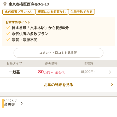
東京都港区西麻布3-2-13
永代供養プランあり
檀家になる必要なし
生前申込できる
おすすめポイント
日比谷線「六本木駅」から徒歩6分
永代供養の多数プラン
宗旨・宗派不問
コメント・口コミを見る
お墓タイプ
参考価格
管理費
ライフドット編集部のコメント
日比谷線「六本木駅」から徒歩6分と六本木の中心地からのアク
80
一般墓
15,000円～
万円～
+墓石代
セス抜群な霊園です。寛永四年創立の歴史あるお寺では、静寂さ
が保たれ、池に流れ落ちる滝の音は街の喧騒を忘れさせてくれま
お墓の詳細を見る
す。永代供養のプランは多数有り、「観音廟やすらぎ」と「やす
コメントの続きを読む
らぎ五輪塔」とニーズに合わせてお選び頂けます。また、宗旨宗
派は不問なのでどなたでもご利用頂けます。
口コミ評価
だいうんじ
4.4
みんなの評価
口コミ
2
件
台雲寺
近所にお花屋さんがあり、重宝している。六本木ヒルズ内にはお
60代
男性
しゃれなお食事処が沢山あり、是も便利。ヒルズ内のホテルも利用できる