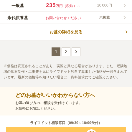
「恵比寿駅」から徒歩5分というアクセスの良さが強みです。渋
235
一般墓
20,000円
万円（税込）～
谷のオフィス街に溶け込む洗練された外観で、可愛らしい「わら
べ地蔵」が門前で迎えてくれます。永代供養塔という合同墓があ
永代供養墓
未掲載
お問い合わせください
るので後継者のいない方でも安心。一般墓所のお求めには曹洞宗
コメントの続きを読む
台雲寺への入檀が必要ですが、期間契約小型供養墓は宗教不問で
利用できます。
お墓の詳細を見る
口コミ評価
4.6
みんなの評価
口コミ
1
件
周りはビルに囲まれて静かです。霊園内も掃除されてて綺麗でし
30代
男性
た。近くに公園もあります。
1
2
口コミの続きを読む
価格は変更されることがあり、実際と異なる場合があります。また、近隣地
域の墓石制作・工事費を元にライフドット独自で算出した価格が一部含まれて
います。最新の価格等を知りたい場合は、資料請求にてご確認ください。
どのお墓がいいかわからない方へ
お墓の選び方のご相談を受付けています。
お気軽にお電話ください。
ライフドット相談窓口（
09:30～18:00
受付）