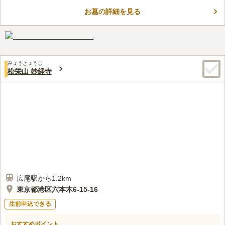
て、駅周辺には商業施設があるので、お参り後の散策も楽しめま
お墓の詳細を見る
す。陽当たり良好な長耀寺墓苑では、過去の宗旨・宗派は不問な
コメントの続きを読む
ので、どなたでも安心してご利用頂けます。駐車場も完備されて
いるので、お車でもお参りに行くことができます。
口コミ評価
4.7
みんなの評価
口コミ
2
件
お墓から歩いて5分ほどのところに、大小人数食事ができるお店
20代
女性
みょうきょうじ
があります。墓地の周りは住宅街なので、静かでゆっくりとお参りできま
松栄山 妙経寺
す。のどかな雰囲気で気に入っています。
口コミの続きを読む
広尾駅から1.2km
東京都港区六本木6-15-16
生前申込できる
おすすめポイント