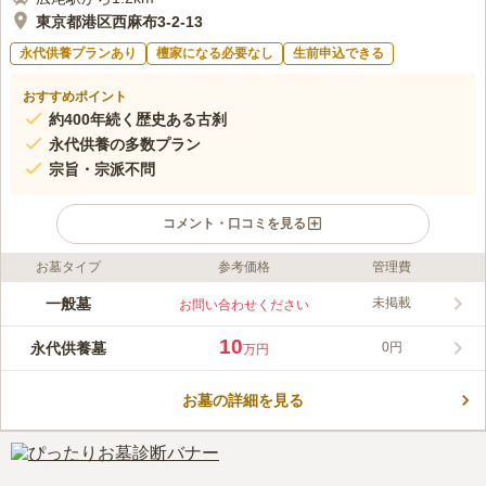
東京都港区西麻布3-2-13
永代供養プランあり
檀家になる必要なし
生前申込できる
おすすめポイント
約400年続く歴史ある古刹
永代供養の多数プラン
宗旨・宗派不問
コメント・口コミを見る
お墓タイプ
参考価格
管理費
ライフドット編集部のコメント
東京メトロ日比谷線「六本木駅」から徒歩約8分と六本木の中心
一般墓
未掲載
お問い合わせください
地からのアクセス抜群な霊園です。寛永四年創立の歴史あるお寺
では、静寂さが保たれ、池に流れ落ちる滝の音は街の喧騒を忘れ
10
永代供養墓
0円
万円
させてくれます。永代供養のプランは多数有り、「観音廟やすら
コメントの続きを読む
ぎ」と「やすらぎ五輪塔」とニーズに合わせてお選び頂けます。
また、宗旨宗派は不問なのでどなたでもご利用頂けます。
お墓の詳細を見る
口コミ評価
3.6
みんなの評価
口コミ
1
件
都内でも都心に位置している。周辺が落ち着きのある環境であ
50代
女性
る。交通の便がよく、あめの日でもお墓参りが億劫にならない。管理がう