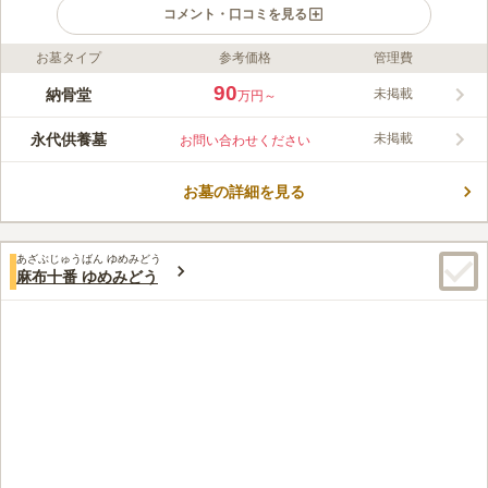
コメント・口コミを見る
お墓タイプ
参考価格
管理費
ライフドット編集部のコメント
六本木ヒルズからも近い場所に位置する、アクセスが抜群に良い
90
納骨堂
未掲載
万円～
元麻布にある麻布浄苑です。ロッカータイプの納骨堂には室内納
骨堂と屋外納骨堂があり、個人墓（一人用）・夫婦墓（二人
永代供養墓
未掲載
お問い合わせください
用）・大家族墓（六人用）の3タイプからお選びいただけます。
コメントの続きを読む
また、園内では花瓶やお線香も常備している為、何も持たずにお
参りすることができます。
お墓の詳細を見る
口コミ評価
3.1
みんなの評価
口コミ
2
件
最寄りの駅とお墓の間に店屋があり、お墓参りの前にお花やろう
30代
男性
あざぶじゅうばん ゆめみどう
そくなどの、お供え物を購入することができますので、大変に便利である
麻布十番 ゆめみどう
と思っていますので、喜んでいます。
口コミの続きを読む