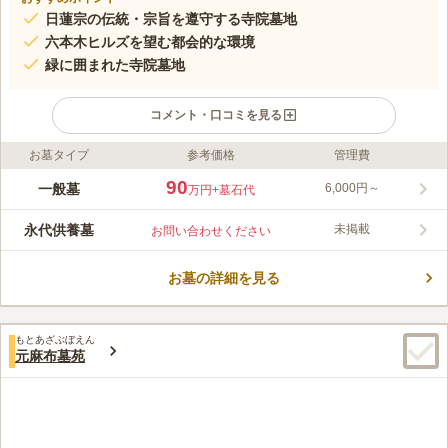
日蓮宗の伝統・宗旨を遵守する寺院墓地
六本木ヒルズを望む都会的な環境
緑に囲まれた寺院墓地
コメント・口コミを見る
お墓タイプ
参考価格
管理費
ライフドット編集部のコメント
「六本木駅」徒歩7分、「麻布十番駅」「乃木坂駅」から徒歩圏
90
一般墓
6,000円～
万円
+墓石代
内とアクセス良好な寺院墓地。六本木ヒルズを望む都会的な環境
にもかかわらず、陽当り良好で緑に囲まれているので、ゆったり
永代供養墓
未掲載
お問い合わせください
と寛ぎながらお参り頂けます。また、近くには商業施設があり、
コメントの続きを読む
お参り後の散策も楽しめます。妙経寺は、開山蓮池院日儀、開基
檀越青山伊賀守藤原忠勝とされ、万治元（1658）年4月8日の創
お墓の詳細を見る
口コミ評価
立と伝えられ、歴史の重みを感じることができます。
4.8
みんなの評価
口コミ
1
件
お墓でろうそくを購入します。最寄り駅周辺に大小人数食事がで
20代
女性
もとあざぶぼえん
きるお店があります。墓地の周りは住宅街なので、静かでゆっくりとお参
元麻布墓苑
りできます。のどかな雰囲気で気に入っています。
口コミの続きを読む