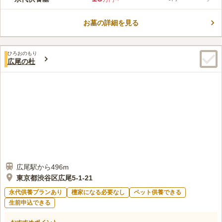
に利用できます。参道は綺麗に整備されており、足元に不安のあ
口コミ評価
る方も歩きやすく安心です。
この霊園はまだ誰からも評価されていません。
お墓の詳細を見る
ひろおのもり
広尾の杜
広尾駅から496m
東京都渋谷区広尾5-1-21
永代供養プランあり
檀家になる必要なし
ペット供養できる
生前申込できる