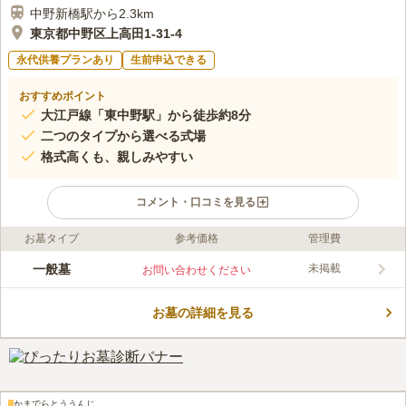
中野新橋駅から2.3km
東京都中野区上高田1-31-4
永代供養プランあり
生前申込できる
おすすめポイント
大江戸線「東中野駅」から徒歩約8分
二つのタイプから選べる式場
格式高くも、親しみやすい
コメント・口コミを見る
お墓タイプ
参考価格
管理費
ライフドット編集部のコメント
慶長7年(1602)創建したといわれる曹洞宗の寺院で、歴史深くも
一般墓
未掲載
お問い合わせください
つくりは現代風になっていて、格式高さと親しみ深さの両立が見
事です。 複数駅からのアクセスの良さ、周辺施設の充実具合は
お墓の詳細を見る
都心に位置する寺院ならではです。式場を2つ持ち、家族葬から
コメントの続きを読む
大型葬まで目的に合わせて利用できるのが多くの人が利用しやす
い魅力の一つです。
口コミ評価
この霊園はまだ誰からも評価されていません。
かまでらとううんじ