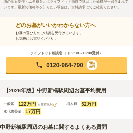
域の墓石制作・工事費を元にライフドット独自で算出した価格が一部含まれて
います。最新の価格等を知りたい場合は、資料請求にてご確認ください。
どのお墓がいいかわからない方へ
お墓の選び方のご相談を受付けています。
お気軽にお電話ください。
ライフドット相談窓口（
09:30～18:00
受付）
通話
0120-964-790
無料
【2026年版】中野新橋駅周辺お墓平均費用
122万円
52万円
一般墓：
樹木葬：
※墓石代別
?
17万円
永代供養墓：
中野新橋駅周辺のお墓に関するよくある質問