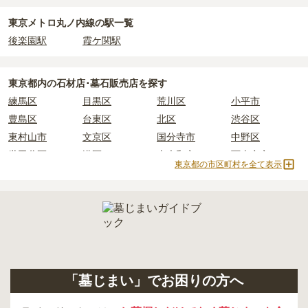
東京メトロ丸ノ内線の駅一覧
正確な費用は、区画や石材の選び方によって大きく変わるため、見
後楽園駅
霞ケ関駅
積もりを取るまで確定しません。
現地見学では、担当者に「提示金額以外にかかる費用はないか」を
必ず確認することをおすすめします。
東京都
内の石材店･墓石販売店を探す
現地への見学が難しい場合は、資料請求でも各霊園の詳しい料金案
練馬区
目黒区
荒川区
小平市
内を取り寄せることができます。
豊島区
台東区
北区
渋谷区
東村山市
文京区
国分寺市
中野区
世田谷区
港区
東大和市
西東京市
東京都の市区町村を全て表示
立川市
奥多摩町
瑞穂町
江東区
小金井市
日の出町
品川区
三鷹市
狛江市
町田市
府中市
江戸川区
羽村市
昭島市
あきる野市
青梅市
日野市
八王子市
大田区
中央区
多摩市
千代田区
調布市
足立区
「墓じまい」でお困りの方へ
東久留米市
葛飾区
墨田区
杉並区
新宿区
稲城市
板橋区