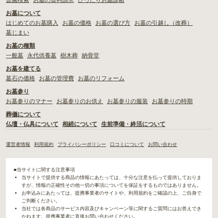
霊園検索
お墓の資料請求
ぴったりお墓診断
お墓について
はじめてのお墓購入
お墓の価格
お墓の選び方
お墓の引越し（改葬）
墓じまい
お墓の種類
一般墓
永代供養墓
樹木葬
納骨堂
お墓を建てる
墓石の価格
お墓の管理費
お墓のリフォーム
お墓参り
お墓参りのマナー
お墓参りのお供え
お墓参りの服装
お墓参りの時期
葬儀について
仏壇・仏具について
相続について
生前準備・終活について
運営者情報
利用規約
プライバシーポリシー
口コミについて
お問い合わせ
■当サイトに関する注意事項
当サイトで提供する商品の情報にあたっては、十分な注意を払って提供しておりま
すが、情報の正確性その他一切の事項についてを保証をするものではありません。
お申込みにあたっては、提携事業者のサイトや、利用規約をご確認の上、ご自身で
ご判断ください。
当社では各商品のサービス内容及びキャンペーン等に関するご質問にはお答えでき
かねます。提携事業者に直接お問い合わせください。