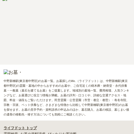
中野新橋駅(東京都中野区)のお墓一覧。お墓探しのlife.（ライフドット）は、中野新橋駅(東京
都中野区)の霊園・墓地の中からおすすめのお墓や、ご自宅近くの樹木葬・納骨堂・永代供養
墓・一般墓（墓石を建てるお墓）をご提案します。地域別の墓地一覧、費用相場、人気ランキ
ングなど、お墓選びに役立つ情報が満載。お墓の評判・口コミや、詳細な交通アクセス・地
図、料金・値段もご覧いただけます。民営霊園・公営霊園（市営・都立・都営）・有名寺院、
宗教・宗派、ペット供養など、さまざまな特徴から比較して中野新橋駅(東京都中野区)のお墓
を探せます。お墓の見学予約・資料請求の申込みのほか、墓石購入、お墓の移設、墓じまい後
の遺骨の移動先・移す方法についても気軽にご相談ください。
ライフドット トップ