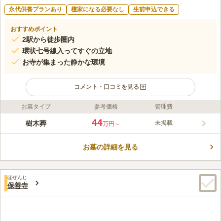
永代供養プランあり
檀家になる必要なし
生前申込できる
おすすめポイント
2駅から徒歩圏内
環状七号線入ってすぐの立地
お寺が集まった静かな環境
コメント・口コミを見る
お墓タイプ
参考価格
管理費
ライフドット編集部のコメント
福相寺樹木葬「グリーンガーデン松風」は、東京都杉並区にある
44
樹木葬
未掲載
万円～
福相寺の敷地内にある樹木葬墓地です。赤松の大木をシンボルツ
リーとしており、区画は赤松の真下にあります。使用家族ごとに
お墓の詳細を見る
プレートをデザインすることができ、価格は埋葬する人数によっ
コメントの続きを読む
て異なります。福相寺の玄関ではお線香やお花も購入できますの
で、手ぶらでお参りに行くことができます。
口コミ評価
ほぜんじ
この霊園はまだ誰からも評価されていません。
保善寺