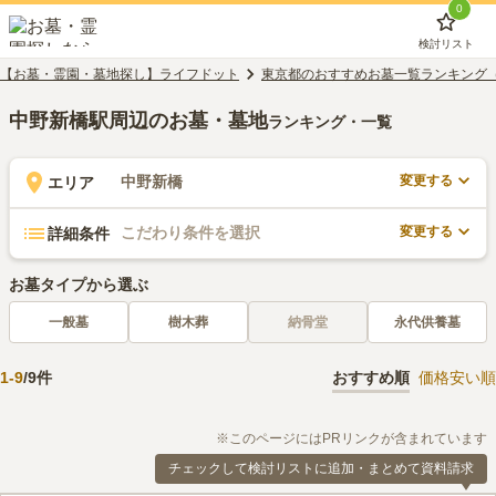
0
検討リスト
【お墓・霊園・墓地探し】ライフドット
東京都のおすすめお墓一覧ランキング
中野新橋駅周辺のお墓・墓地
ランキング・一覧
変更する
中野新橋
エリア
変更する
こだわり条件を選択
詳細条件
お墓タイプから選ぶ
一般墓
樹木葬
納骨堂
永代供養墓
1
-
9
/
9
件
おすすめ順
価格安い順
※このページにはPRリンクが含まれています
チェックして検討リストに追加・まとめて資料請求