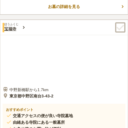
寺院の在り方を示しています。年間行事としての修正会や春季彼
お墓の詳細を見る
岸法要、盆供養などに加え、毎月の座禅の会、写経の会といった
コメントの続きを読む
活動もしているため、敷居の高さ感じずに、地域の人々にも親し
まれております。
口コミ評価
ほうふくじ
3.3
みんなの評価
口コミ
3
件
宝福寺
花屋さんは数多くあり選ぶことができます。食事についても数件
60代
男性
お店があるので困りません。10人程度なら電話予約して法事など活用する
ことができます。
口コミの続きを読む
中野新橋駅から1.7km
東京都中野区南台3-43-2
おすすめポイント
交通アクセスの便が良い寺院墓地
由緒ある寺院にある一般墓所