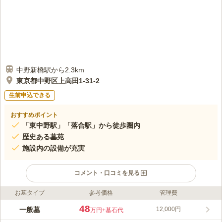
中野新橋駅から2.3km
東京都中野区上高田1-31-2
生前申込できる
おすすめポイント
「東中野駅」「落合駅」から徒歩圏内
歴史ある墓苑
施設内の設備が充実
コメント・口コミを見る
お墓タイプ
参考価格
管理費
ライフドット編集部のコメント
中野区、上高田の閑静な住宅街に突如として現れる保善寺は、そ
48
一般墓
12,000円
万円
+墓石代
れでいて景観に溶け込み、保育園を併設するなど、地域一体型の