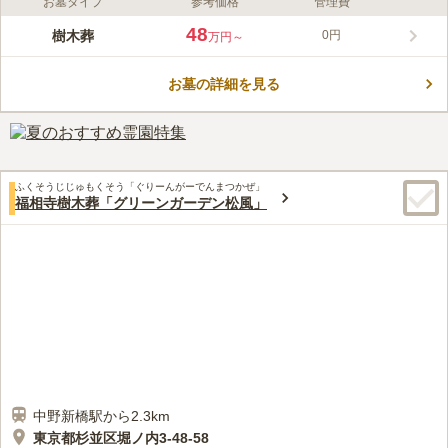
お墓タイプ
参考価格
管理費
ライフドット編集部のコメント
保善寺の境内にある、ハーブに囲まれた樹木葬墓地です。見た目
48
樹木葬
0円
万円～
が彩り豊かで美しいだけでなく、そのときどきのハーブが香り、
お墓参りのたびに深呼吸したくなるような区画になっています。
お墓の詳細を見る
石碑は3種類から、彫刻される花の絵柄は8種類から選ぶことがで
コメントの続きを読む
きます。家紋の他、オリジナルデザインも可能です。1区画に4人
まで埋葬することが可能で、納骨ポット内に縦に納骨されます。
口コミ評価
この霊園はまだ誰からも評価されていません。
ふくそうじじゅもくそう「ぐりーんがーでんまつかぜ」
福相寺樹木葬「グリーンガーデン松風」
中野新橋駅から2.3km
東京都杉並区堀ノ内3-48-58