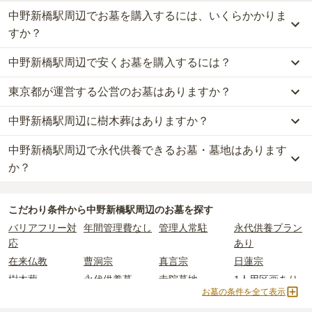
中野新橋駅周辺でお墓を購入するには、いくらかかりま
すか？
中野新橋駅周辺で安くお墓を購入するには？
中野新橋駅周辺
での購入費用の目安は、
一般墓が約289万円、樹木
葬が約52万円、永代供養墓が約17万円
です。
東京都が運営する公営のお墓はありますか？
中野新橋駅周辺
で一番安価な
お墓
は、
福相寺
の
永代供養墓
で、
17万
一般墓を建てる場合は、「永代使用料（土地代）」と「墓石代」の
円
からお求めいただけます。
2つが主な費用となります。
中野新橋駅周辺に樹木葬はありますか？
中野新橋駅周辺
には、公営の霊園の掲載がありません。
一般的に最も費用を抑えられるのは、他の方のご遺骨と一緒に埋葬
中野新橋駅周辺
の一般墓の永代使用料の平均は
122万円
で、墓石代
一方で、
東京都
内には、県または市区町村が運営する公営の霊園が
する
「合祀墓（ごうしぼ）」
と呼ばれるタイプです。個別のお墓に
は
東京都の平均
166.9万円
です。いずれも区画の広さや墓石の大き
中野新橋駅周辺で永代供養できるお墓・墓地はあります
中野新橋駅周辺
には、
4
件の樹木葬があります。
16
件あります。
比べて省スペースで管理の手間がかからないため、費用が安く設定
さ・素材によって変わります。
詳しくは、
中野新橋駅周辺
の樹木葬の一覧
をご覧ください。
か？
されています。
樹木葬・納骨堂・永代供養墓は、基本的に墓石代がかからず、永代
公営霊園は民営の霊園と異なり、契約にあたって応募資格が設けら
価格の目安は、1名あたり5万円〜30万円程度です。
使用料のみかかります。
中野新橋駅周辺
には、永代供養できるお墓・墓地が
6
件あります。
れているケースがほとんどです。
こだわり条件から
中野新橋駅周辺
のお墓を探す
詳しくは、
中野新橋駅周辺
の永代供養の一覧
をご覧ください。
主な条件として、遺骨がすでにある、該当の市区町村に一定年数以
中野新橋駅周辺
で安価なお墓を探したい場合は、
価格の安い順
で並
なお、お墓によっては以下の費用が別途かかる場合があります。
バリアフリー対
年間管理費なし
管理人常駐
永代供養プラン
上住んでいるなどが挙げられます。
び替えてお墓を探すのがおすすめです。
・
開眼法要の費用
：お墓を新しく建てた際に行う儀式のための費
応
あり
条件を満たさない場合は、申し込み自体ができないことも多いた
用。僧侶に渡すお布施がかかります。
め、事前の確認が重要です。
在来仏教
曹洞宗
真言宗
日蓮宗
・
納骨式の費用
：お墓に遺骨を納める儀式のための費用。僧侶に渡
契約条件の詳細は、各霊園のページをご確認いただくか、資料請求
すお布施、会食などの費用がかかります。
樹木葬
永代供養墓
寺院墓地
1人用区画あり
よりお問い合わせください。
お墓の条件を全て表示
・
年間管理費
：お墓の管理費。契約後、毎年発生するケースがあり
3人用区画あり
ます。