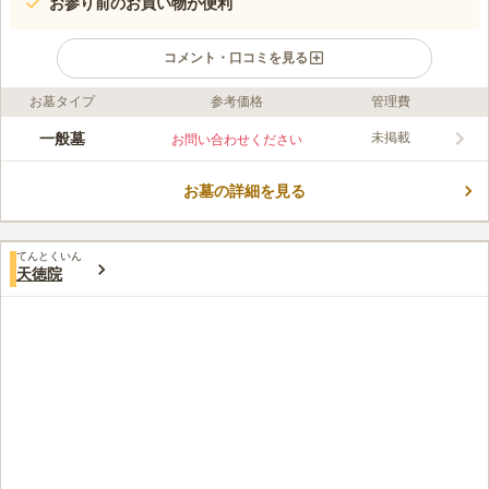
お参り前のお買い物が便利
コメント・口コミを見る
お墓タイプ
参考価格
管理費
ライフドット編集部のコメント
宝福寺は真言宗豊山派の寺院で、創建年代が不詳ですが古くから
一般墓
未掲載
お問い合わせください
この地にある寺院です。江戸三十三観音ガイドによると、「聖徳
太子が諸国を巡遊された時、紫雲たなびくこの地を霊地として堂
お墓の詳細を見る
を建立し、如意輪観音像を奉安し、国家安穏をお祈りされ、その
コメントの続きを読む
後聖武天皇の時代に信行大挿図が上宮聖徳太子孝養の像を刻んで
祀ったことからであると伝えられています」とあります。境内に
口コミ評価
は豊かな木々が生え、穏やかな墓所です。
てんとくいん
この霊園はまだ誰からも評価されていません。
天徳院