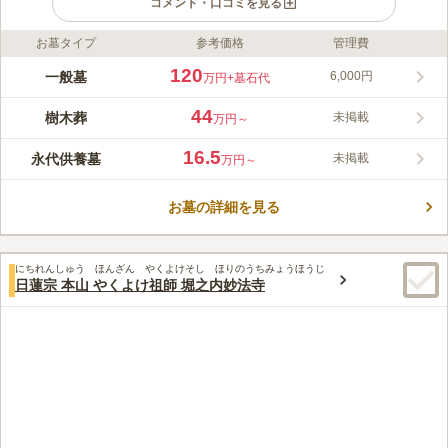
コメント・口コミを見る
お墓タイプ
参考価格
管理費
ライフドット編集部のコメント
隣接する妙法寺の樹齢数百年の欅の大木をはじめ多くの木々の緑
120
一般墓
6,000円
万円
+墓石代
を借景とし、都心とは思えないほど静粛で緑が多く、居心地の良
い空間になっています。 杉並区の指定文化財になっている「大
44
樹木葬
未掲載
万円～
黒天信仰関係版木」、「大黒天信仰関係石造物」が保有されてい
コメントの続きを読む
ます。 心的な名刹。病気平癒にご利益があり、福を授けてくれ
16.5
永代供養墓
未掲載
万円～
るという伝教大師（最澄）の作と言われ、庶民信仰をあつめた
口コミ評価
「願満大黒天」が安置されています。
3.4
みんなの評価
口コミ
2
件
お墓の詳細を見る
線香とお花は持参しなくても境内で売っている。街中にあるので
50代
男性
お店には困らない。コンビニも多いのでなんとかなる。
口コミの続きを読む
にちれんしゅう ほんざん やくよけそし ほりのうちみょうほうじ
日蓮宗 本山 やくよけ祖師 堀之内妙法寺