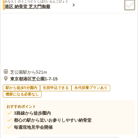
ます。
みなとく のうこつどう しばだいもんごびょう
この霊園はまだ誰からも評価されていません。
港区 納骨堂 芝大門御廟
芝公園駅から521m
東京都港区芝公園1-7-15
駅から徒歩5分圏内
生前申込できる
永代供養プランあり
檀家になる必要なし
おすすめポイント
3路線から徒歩圏内
都心の駅から近いお参りしやすい納骨堂
毎週現地見学会開催