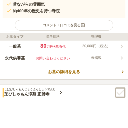
昔ながらの雰囲気
約400年の歴史を持つ寺院
コメント・口コミを見る
お墓タイプ
参考価格
管理費
ライフドット編集部のコメント
港区三田にある日蓮宗は、南北線「白金高輪駅」から徒歩5分
80
一般墓
20,000円（税込）
万円
+墓石代
と、アクセス良好な霊園です。緑に囲まれた園内入り口には、明
るい桜の木が出迎えてくれます。約400年の歴史を持つ境内は、
永代供養墓
未掲載
お問い合わせください
都心に位置し、昔ながらの雰囲気が残っており、私たちの心を癒
コメントの続きを読む
してくれます。境内には加賀千代女の俳句で有名な朝顔の井戸も
あり、歴史的にも重要な寺院です。
お墓の詳細を見る
口コミ評価
3.3
みんなの評価
口コミ
1
件
近所にスーパーがあるのでちょっとした買い物はできるが、食事
70代
男性
しばびしゃもんじょうえんしょうでんじ
処はない。車で行くのもそのせいである。墓参りを済ませた後は、車を止
芝びしゃもん浄苑 正傅寺
めることができるファミレスなどを利用するので問題ない。
口コミの続きを読む