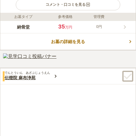
コメント・口コミを見る
お墓タイプ
参考価格
管理費
ライフドット編集部のコメント
都営大江戸線、都営浅草線「大門駅」から徒歩約2分、JR「浜松
35
納骨堂
0円
万円
町駅」から徒歩約6分と歩いてお参りできるアクセス良好な霊園
です。芝大門前交差点の大きな門をくぐり抜け、すぐの細道を通
お墓の詳細を見る
るとたどり着けます。また、駐車場も完備されているので、お車
コメントの続きを読む
でもお参りしやすい寺院です。室町時代に増上寺六世・知雲上人
の隠居寺として創建された、由緒ある寺院です。すぐ近くに徳川
口コミ評価
家の菩提寺であった増上寺があるので、お参り後の散策も楽しめ
この霊園はまだ誰からも評価されていません。
ます。
でんとういん あざぶじょうえん
伝燈院 麻布浄苑