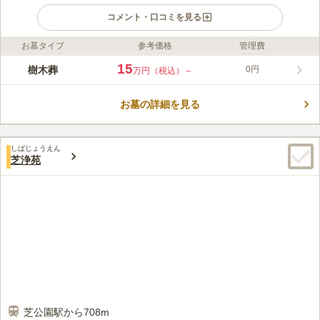
コメント・口コミを見る
お墓タイプ
参考価格
管理費
ライフドット編集部のコメント
約400年の歴史を持つ光円寺の境内にオープン予定の樹木葬墓地
15
樹木葬
0円
万円（税込）～
です。50種類以上の植栽が彩る華やかな区画で、1～4人まで一
緒に眠ることができます。全員が納骨されたあとは年間管理費は
お墓の詳細を見る
かからず、家族に負担を残しません。合葬墓「紅葉の碑」、個別
コメントの続きを読む
墓「凜花」、ペット共葬可能な個別墓「双葉」があり、全て使用
期間は13年です。13年後は合祀され、光円寺によって永代にわ
口コミ評価
たり供養されます。 現在、改修工事中のため、駐車場はご利用
しばじょうえん
4.8
みんなの評価
口コミ
1
件
芝浄苑
いただけません。詳しくはお問い合わせください。
東京タワーがお墓から見えるのが感動でした。 愛宕神社や東京
50代
女性
プリンスホテル、芝公園、増上寺と周辺には名だたる名所だらけです。
口コミの続きを読む
芝公園駅から708m