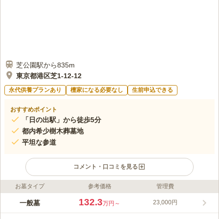
芝公園駅から835m
東京都港区芝1-12-12
永代供養プランあり
檀家になる必要なし
生前申込できる
おすすめポイント
「日の出駅」から徒歩5分
都内希少樹木葬墓地
平坦な参道
コメント・口コミを見る
お墓タイプ
参考価格
管理費
ライフドット編集部のコメント
JR山手線「浜松町」駅より徒歩9分の好立地で、駐車場もあるた
132.3
一般墓
23,000円
万円～
め車で訪れることが出来ます。また、首都高速都心環状線「芝公
園IC」より3分と、車でも安心してお越し頂けます。都心ではあ