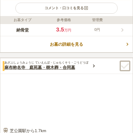
コメント・口コミを見る
お墓タイプ
参考価格
管理費
ライフドット編集部のコメント
"清法山 東京徳純院 納骨堂は、港区芝浦にある中山身語正宗の寺
3.5
納骨堂
0円
万円
院です。 この寺院の住職は、都会の激しい社会に負けず、時に
は心を休め、自分を取り戻してほしいと、そんな思いを持ってい
お墓の詳細を見る
ます。 この寺院の住職は、都会にいることを忘れさせるような
コメントの続きを読む
優しい雰囲気で、心穏やかにしてくれます。また、お寺では珍し
くSNSを使った発信を行っているので、若い世代の人にも情報が
口コミ評価
届きやすくなっています。
あざぶしょうみょうじ ていえんぼ・じゅもくそう・ごうどうぼ
4.0
みんなの評価
口コミ
2
件
麻布称名寺 庭苑墓・樹木葬・合同墓
新装開店であるが、周辺環境も大変静かです。
50代
男性
口コミの続きを読む
芝公園駅から1.7km