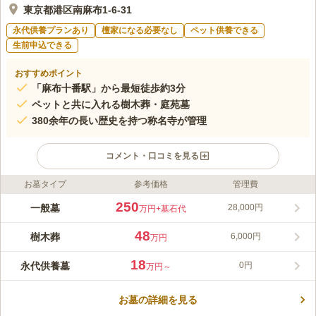
東京都港区南麻布1-6-31
永代供養プランあり
檀家になる必要なし
ペット供養できる
生前申込できる
おすすめポイント
「麻布十番駅」から最短徒歩約3分
ペットと共に入れる樹木葬・庭苑墓
380余年の長い歴史を持つ称名寺が管理
コメント・口コミを見る
お墓タイプ
参考価格
管理費
ライフドット編集部のコメント
麻布称名寺 庭苑墓・樹木葬・合同墓は、都心にある緑豊かで美
250
一般墓
28,000円
万円
+墓石代
しい庭園風の墓地です。草木や花に囲まれた「庭苑墓」や「樹木
葬」、お墓の承継者がいない方でも安心して利用できる「合同
48
樹木葬
6,000円
万円
墓」があります。緑に囲まれて安らかに眠りたいとお考えの方に
コメントの続きを読む
おすすめです。在来仏教の方であれば、これまでの宗派は問わず
18
永代供養墓
0円
万円～
に利用できます。参道は綺麗に整備されており、足元に不安のあ
口コミ評価
る方も歩きやすく安心です。
この霊園はまだ誰からも評価されていません。
お墓の詳細を見る