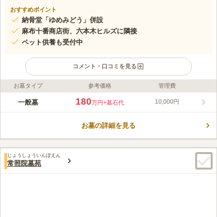
おすすめポイント
納骨堂「ゆめみどう」併設
麻布十番商店街、六本木ヒルズに隣接
ペット供養も受付中
コメント・口コミを見る
お墓タイプ
参考価格
管理費
ライフドット編集部のコメント
港区元麻布にある曹洞宗の寺院で、寛永3年（1626）に白容伝清
180
一般墓
10,000円
万円
+墓石代
大和尚によって創設されました。明治11年（1878）に麻布区役
所として開所、後港区となりました。 日当たりの良い墓地で、
お墓の詳細を見る
境内には釈迦牟尼佛、慈愛観音（聖観音）や、関東大震災で犠牲
コメントの続きを読む
になった方々の供養のための六地蔵があります。2015～2017年
に「ゆめみどう」を設立し、本堂の建替えを含めた大規模なリニ
口コミ評価
ューアル工事が行われました。 都心にありながら、静かな環境
じょうしょういんぼえん
この霊園はまだ誰からも評価されていません。
常照院墓苑
でお参りいただけます。駐車場も完備されているので、お車でも
お参りに行くことができます。