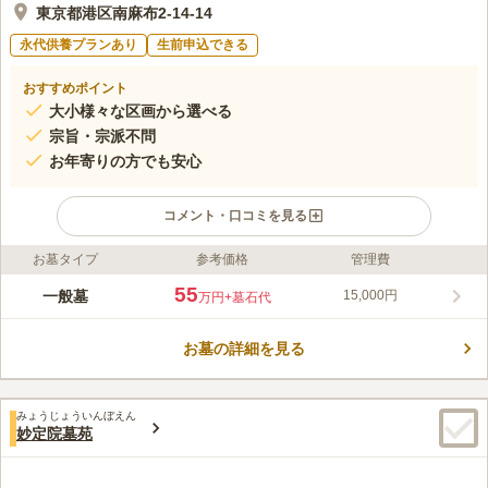
東京都港区南麻布2-14-14
永代供養プランあり
生前申込できる
おすすめポイント
大小様々な区画から選べる
宗旨・宗派不問
お年寄りの方でも安心
コメント・口コミを見る
お墓タイプ
参考価格
管理費
ライフドット編集部のコメント
都営三田線・東京メトロ南北線「白金高輪駅」から徒歩6分と、
55
一般墓
15,000円
万円
+墓石代
快適でアクセス良好な霊園です。また、国道に面しており、お車
でのご利用も可能です。歴史を感じさせる山門には独自の彫刻模
お墓の詳細を見る
様が施され、中庭へ抜けると、白と朱色のモダンな本堂が出迎え
コメントの続きを読む
てくれます。正保二年（1645）2月に現在の南麻布に創建され、
由緒ある寺院墓地です。
口コミ評価
みょうじょういんぼえん
4.3
みんなの評価
口コミ
2
件
妙定院墓苑
お花屋さんは周囲にたくさんあり、また素敵なレストランもたく
30代
女性
さんあるので、親族の会食にも困りません。環境的にも閑静な住宅街なの
で、ゆったりでき気に入っています。