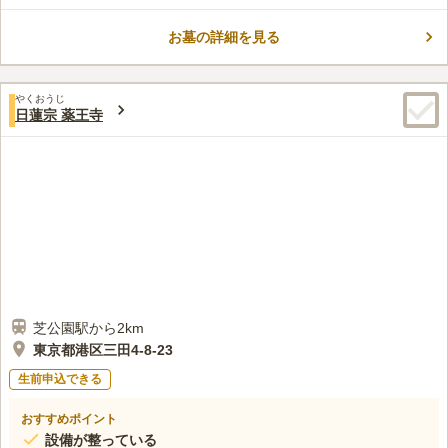
に新設された宗教不問の永代供養付き納骨堂です。最寄駅である
東京メトロ南北線・大江戸線「麻布十番駅」を含む複数の駅から
お墓の詳細を見る
徒歩圏内にある、アクセス抜群の立地です。
コメントの続きを読む
口コミ評価
やくおうじ
この霊園はまだ誰からも評価されていません。
日蓮宗 薬王寺
芝公園駅から2km
東京都港区三田4-8-23
生前申込できる
おすすめポイント
設備が整っている