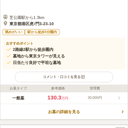
芝公園駅から1.3km
東京都港区虎ﾉ門3-23-10
眺めがいい
駅から徒歩5分圏内
おすすめポイント
2路線2駅から徒歩圏内
墓地から東京タワーが見える
日当たり良好で平坦な墓地
コメント・口コミを見る
お墓タイプ
参考価格
管理費
ライフドット編集部のコメント
東京都港区にある真宗大谷派のお寺です。都心の賑やかな場所に
130.3
一般墓
30,000円
万円
ありますが、境内は緑が多く静かな環境です。参道は平らで凹凸
が少なく、明るい雰囲気です。境内からは東京タワーを見ること
お墓の詳細を見る
ができ、ロケーションも悪くありません。また、将棋教室やヨガ
コメントの続きを読む
教室が開かれることもあり、多くの方に開かれた寺院です。近く
には芝公園4号地があり、少し足を延ばすと虎ノ門ヒルズがあり
口コミ評価