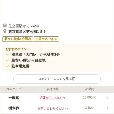
芝公園駅から562m
東京都港区芝公園1-8-9
駅から徒歩5分圏内
生前申込できる
おすすめポイント
浅草線「大門駅」から徒歩3分
最寄り4駅から好立地
駐車場完備
コメント・口コミを見る
お墓タイプ
参考価格
管理費
ライフドット編集部のコメント
都営浅草線・大江戸線「大門駅」、都営三田線「御成門駅」、都
70
一般墓
10,000円
万円～
+墓石代
営三田線「芝公園駅」、JR山手線「浜松町駅」と各駅からのア
クセス抜群な常照院墓苑です。また、駐車場も完備されているの
樹木葬
未掲載
お問い合わせください
で、お車でも行くことができます。戦時中の空襲を免れた本堂内
コメントの続きを読む