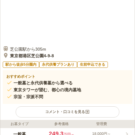
口コミの続きを読む
芝公園駅から305m
東京都港区芝公園4-9-8
駅から徒歩5分圏内
永代供養プランあり
生前申込できる
おすすめポイント
一般墓と永代供養墓から選べる
東京タワーが望む、都心の境内墓地
宗旨・宗派不問
コメント・口コミを見る
お墓タイプ
参考価格
管理費
ライフドット編集部のコメント
都心の境内に位置する妙定院墓苑は、お参りしながら東京タワー
249.3
一般墓
18,000円～
万円～