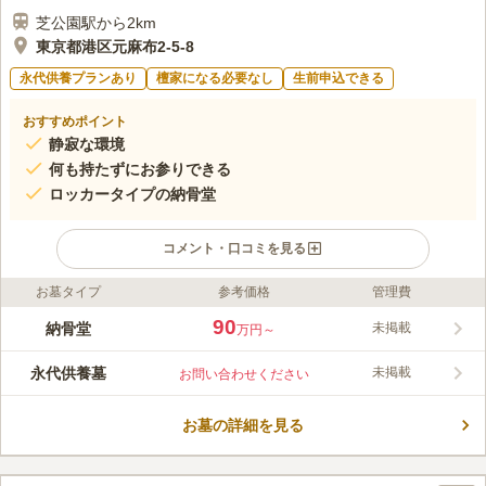
芝公園駅から2km
東京都港区元麻布2-5-8
永代供養プランあり
檀家になる必要なし
生前申込できる
おすすめポイント
静寂な環境
何も持たずにお参りできる
ロッカータイプの納骨堂
コメント・口コミを見る
お墓タイプ
参考価格
管理費
ライフドット編集部のコメント
六本木ヒルズからも近い場所に位置する、アクセスが抜群に良い
90
納骨堂
未掲載
万円～
元麻布にある麻布浄苑です。ロッカータイプの納骨堂には室内納
骨堂と屋外納骨堂があり、個人墓（一人用）・夫婦墓（二人
永代供養墓
未掲載
お問い合わせください
用）・大家族墓（六人用）の3タイプからお選びいただけます。
コメントの続きを読む
また、園内では花瓶やお線香も常備している為、何も持たずにお
参りすることができます。
お墓の詳細を見る
口コミ評価
3.1
みんなの評価
口コミ
2
件
最寄りの駅とお墓の間に店屋があり、お墓参りの前にお花やろう
30代
男性