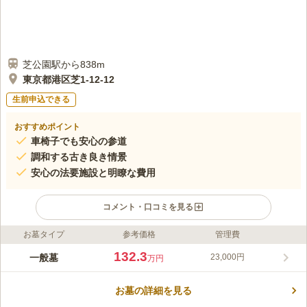
芝公園駅から838m
東京都港区芝1-12-12
生前申込できる
おすすめポイント
車椅子でも安心の参道
調和する古き良き情景
安心の法要施設と明瞭な費用
コメント・口コミを見る
お墓タイプ
参考価格
管理費
ライフドット編集部のコメント
正傅寺は、車椅子でも利用可能な平坦な参道を備え、安心してお
132.3
一般墓
23,000円
万円
参りができます。古き良き日本の情景と近代的な街並みが調和し
た趣のある光景が広がり、訪れるたびに新たな魅力を感じられる
お墓の詳細を見る
でしょう。仏事は正傅寺住職が執り行い、菩提寺がない方でも安
コメントの続きを読む
心して利用可能です。法要施設も充実し、費用は明確で寄付金は