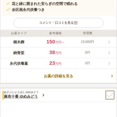
花と緑に囲まれた安らぎの空間で眠れる
全区画永代供養つき
コメント・口コミを見る
お墓タイプ
参考価格
管理費
ライフドット編集部のコメント
道往寺 高輪庭苑は、「泉岳寺駅」から徒歩約1分、「白金高輪
150
樹木葬
15,000円
万円～
駅」から徒歩約8分というアクセス抜群な立地にある庭園型のお
墓です。宗教・宗派は不問、継承者の必要もなく、だれでも安心
38
納骨堂
0円
万円
して購入することができます。檀家になる必要もなく、寺の住職
コメントの続きを読む
が永代にわたって供養してくれます。 なお、墓域はバリアフリ
23
永代供養墓
0円
万円
ー非対応ですが、寺院建物はエレベーター付きで車椅子等にも対
口コミ評価
応しています。
4.6
みんなの評価
口コミ
1
件
お墓の詳細を見る
坂道の高低差を生かした庭園作りをされていて、お花が溢れてい
50代
女性
ました。泉岳寺駅周辺は駅めぼしい食事所は見当たりませんでしたが、高
輪ゲートウェイ駅周辺には幾つからありそうです。
あざぶじゅうばん ゆめみどう
口コミの続きを読む
麻布十番 ゆめみどう