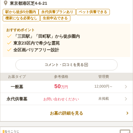
東京都港区芝4-6-21
駅から徒歩5分圏内
永代供養プランあり
ペット供養できる
檀家になる必要なし
生前申込できる
おすすめポイント
「三田駅」「田町駅」から徒歩圏内
東京23区内で希少な霊苑
全区画バリアフリー設計
コメント・口コミを見る
お墓タイプ
参考価格
管理費
ライフドット編集部のコメント
最寄の「三田駅」・「田町駅」から徒歩５分以内と、アクセス抜
50
一般墓
12,000円～
万円
群な霊園です。また、駅から近く、専用駐車場も完備しているの
で電車でも車でもアクセス至便です。園内は、日当たりや水はけ
永代供養墓
未掲載
お問い合わせください
も良く、バリアフリー設計のため車椅子やお子様連れの方でも安
コメントの続きを読む
心してご利用頂けます。寄付金、付届け一切なしの為、どなたで
も安心してご利用頂けます。ペット埋葬もありさまざなプランが
お墓の詳細を見る
口コミ評価
用意されています。
3.4
みんなの評価
口コミ
2
件
食事や休憩のできる店舗も近隣にあるので、お墓詣りに行った時
40代
女性
るりこうじ
に利用できてとても便利であると感じています。落ち着いた雰囲気のある