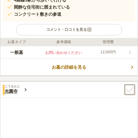
4路線3駅から歩いて行ける
閑静な住宅街に囲まれている
コンクリート敷きの参道
コメント・口コミを見る
お墓タイプ
参考価格
管理費
ライフドット編集部のコメント
約400年の歴史を持つ浄土宗の寺院です。南麻布という華やかな
一般墓
12,000円
お問い合わせください
地にありますが、周りは住宅が多く静かな印象です。3駅から徒
歩圏内と駅の近くにあり、駐車場も備えられているため自家用車
お墓の詳細を見る
での移動も可能です。道から少し奥まった場所にあり、手前に駐
コメントの続きを読む
車場、奥に本堂があります。墓地は向かって左側にあり、日当た
りが良く、暗くジメっとした昔ながらのイメージはありません。
口コミ評価
こうえんじ
この霊園はまだ誰からも評価されていません。
光圓寺