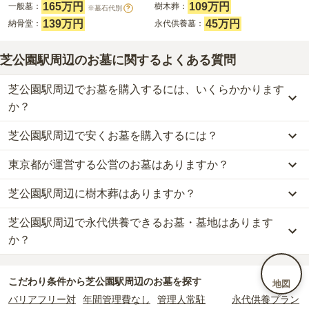
165万円
109万円
一般墓：
樹木葬：
※墓石代別
?
139万円
45万円
納骨堂：
永代供養墓：
芝公園駅周辺のお墓に関するよくある質問
芝公園駅周辺でお墓を購入するには、いくらかかります
か？
芝公園駅周辺で安くお墓を購入するには？
芝公園駅周辺
での購入費用の目安は、
一般墓が約332万円、樹木葬
が約109万円、納骨堂が約139万円、永代供養墓が約45万円
です。
東京都が運営する公営のお墓はありますか？
芝公園駅周辺
で一番安価な
お墓
は、
清法山 東京徳純院 納骨堂
の
納
一般墓を建てる場合は、「永代使用料（土地代）」と「墓石代」の
骨堂
で、
4万円
からお求めいただけます。
2つが主な費用となります。
芝公園駅周辺に樹木葬はありますか？
芝公園駅周辺
には、公営の霊園の掲載がありません。
一般的に最も費用を抑えられるのは、他の方のご遺骨と一緒に埋葬
芝公園駅周辺
の一般墓の永代使用料の平均は
165万円
で、墓石代は
一方で、
東京都
内には、県または市区町村が運営する公営の霊園が
する
「合祀墓（ごうしぼ）」
と呼ばれるタイプです。個別のお墓に
東京都の平均
166.9万円
です。いずれも区画の広さや墓石の大き
芝公園駅周辺で永代供養できるお墓・墓地はあります
芝公園駅周辺
には、
4
件の樹木葬があります。
16
件あります。
比べて省スペースで管理の手間がかからないため、費用が安く設定
さ・素材によって変わります。
詳しくは、
芝公園駅周辺
の樹木葬の一覧
をご覧ください。
か？
されています。
樹木葬・納骨堂・永代供養墓は、基本的に墓石代がかからず、永代
公営霊園は民営の霊園と異なり、契約にあたって応募資格が設けら
価格の目安は、1名あたり5万円〜30万円程度です。
使用料のみかかります。
芝公園駅周辺
には、永代供養できるお墓・墓地が
37
件あります。
れているケースがほとんどです。
こだわり条件から
芝公園駅周辺
のお墓を探す
地図
詳しくは、
芝公園駅周辺
の永代供養の一覧
をご覧ください。
主な条件として、遺骨がすでにある、該当の市区町村に一定年数以
芝公園駅周辺
で安価なお墓を探したい場合は、
価格の安い順
で並び
なお、お墓によっては以下の費用が別途かかる場合があります。
バリアフリー対
年間管理費なし
管理人常駐
永代供養プラン
上住んでいるなどが挙げられます。
替えてお墓を探すのがおすすめです。
・
開眼法要の費用
：お墓を新しく建てた際に行う儀式のための費