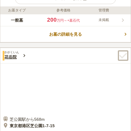
お墓タイプ
参考価格
管理費
ライフドット編集部のコメント
最寄りの日比谷線「神谷町駅」から徒歩6分、「赤羽橋駅」、
200
一般墓
未掲載
万円～
+墓石代
「麻布十番駅」など各駅から徒歩圏内というアクセス抜群な霊園
です。園内には、供養塔、内陣、洋室や法要施設も備わっており
お墓の詳細を見る
様々な施設が完備されています。総けやき造りの本堂、庫裡は昭
コメントの続きを読む
和20年の戦災で焼失し、昭和45年に本格的な復興をとげ、平成
元年庫裡が7階建のビルに再建されました。
口コミ評価
かがくいん
この霊園はまだ誰からも評価されていません。
花岳院
芝公園駅から568m
東京都港区芝公園1-7-15