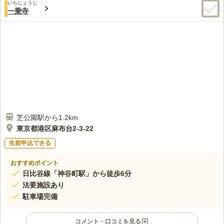
いちじょうじ
そくなどの、お供え物を購入することができますので、大変に便利である
一乗寺
と思っていますので、喜んでいます。
口コミの続きを読む
芝公園駅から1.2km
東京都港区麻布台2-3-22
生前申込できる
おすすめポイント
日比谷線「神谷町駅」から徒歩6分
法要施設あり
駐車場完備
コメント・口コミを見る