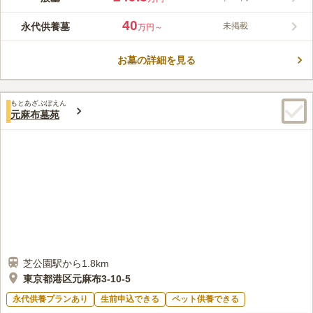
を望むことができます。また、芝公園も隣接しており自然に恵ま
れているので、お参り後の散策も楽します。内では駐車場も完備
40
永代供養墓
未掲載
万円～
されているので、お車でも行くことができます。陽当りの良好な
コメントの続きを読む
妙定院墓苑では、宗旨・宗派は不問なのでどなたでも安心して利
用できます。
お墓の詳細を見る
口コミ評価
4.0
みんなの評価
口コミ
1
件
途中に大きな道の通り沿いにお花やさんがありますので、お供え
30代
女性
もとあざぶぼえん
のお花はいつでも、困ることがありません。またお食事する際も、ホテル
元麻布墓苑
や大人数で入れる席のお食事できるところもあるので、インターネットで
予約もでき、スケジュールを組むことも大変スムーズです。
口コミの続きを読む
芝公園駅から1.8km
東京都港区元麻布3-10-5
永代供養プランあり
生前申込できる
ペット供養できる