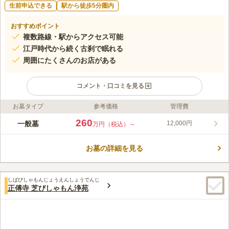
生前申込できる
駅から徒歩5分圏内
おすすめポイント
複数路線・駅からアクセス可能
江戸時代から続く古刹で眠れる
周囲にたくさんのお店がある
コメント・口コミを見る
お墓タイプ
参考価格
管理費
ライフドット編集部のコメント
花岳院は増上寺の坊中四十八寺院のうち、「七大庭園」とも呼ば
260
一般墓
12,000円
万円（税込）～
れる美しさを誇っていたと伝えられています。また、寺院内には
徳川家康に仕えた牧野忠成の妹・昌泉院の宝篋印塔があり、寺院
お墓の詳細を見る
の格の高さがうかがえます。港区芝という都心の一等地にあるた
コメントの続きを読む
め、複数の駅とバス停から徒歩圏内にあり、駐車場も備えられて
います。墓地は本堂の裏手にあり、参道はコンククリートで舗装
口コミ評価
されています。
しばびしゃもんじょうえんしょうでんじ
この霊園はまだ誰からも評価されていません。
正傅寺 芝びしゃもん浄苑