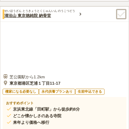
不要です。
口コミ評価
せいほうざん とうきょうとくじゅんいん のうこつどう
この霊園はまだ誰からも評価されていません。
清法山 東京徳純院 納骨堂
芝公園駅から1.2km
東京都港区芝浦１丁目11-17
檀家になる必要なし
永代供養プランあり
生前申込できる
おすすめポイント
京浜東北線「田町駅」から徒歩約8分
どこか懐かしさのある寺院
来年より価格へ移行