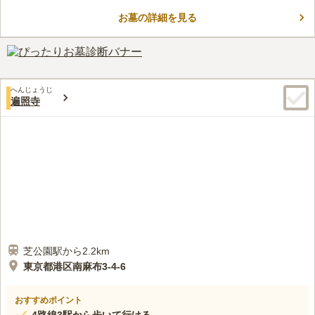
陣は「あかん堂」として文化財にとうろくされています。園内
は、緑豊かな囲まれ、墓地までの参道や寺務所なども綺麗に整備
お墓の詳細を見る
口コミ評価
されています。
この霊園はまだ誰からも評価されていません。
へんじょうじ
遍照寺
芝公園駅から2.2km
東京都港区南麻布3-4-6
おすすめポイント