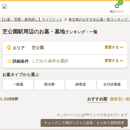
0
検討リスト
【お墓・霊園・墓地探し】ライフドット
東京都のおすすめお墓一覧ランキング
芝公園駅周辺のお墓・墓地
ランキング・一覧
変更する
芝公園
エリア
変更する
こだわり条件を選択
詳細条件
お墓タイプから選ぶ
一般墓
樹木葬
納骨堂
永代供養墓
1
-
20
/
55
件
おすすめ順
価格安い順
※このページにはPRリンクが含まれています
チェックして検討リストに追加・まとめて資料請求