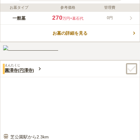
お墓タイプ
参考価格
管理費
ライフドット編集部のコメント
瑠璃光寺は、港区東麻布にある曹洞宗の寺院です。1614年に建
270
一般墓
0円
万円
+墓石代
てられ、現在に至ります。この寺院の門も本堂も、見事に咲き誇
る桜がとても美しくお出迎えしてくれます。 複数のお墓のタイ
お墓の詳細を見る
プがあり、樹木葬や集合墓、プレート墓石があります。ご家族の
コメントの続きを読む
構成や今後のお手入れを考えて選ぶことができるのでどのような
方でもお使いいただけます。 設備も抜群なので安心してお参り
口コミ評価
できます。
4.2
みんなの評価
口コミ
3
件
お供え物や花屋さんは近くにない。料理店はまあまあある。うな
40代
男性
えんたくじ
ぎで有名な野田岩がある。必要なものは自宅近くか道中で買う。お線香は
圓澤寺(円澤寺)
確か一対で1000円位でお寺で売っています。
口コミの続きを読む
芝公園駅から2.3km