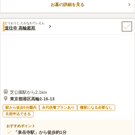
お墓の詳細を見る
まり見られない樹木葬墓地が採用され近年注目を集めている墓地
コメントの続きを読む
です。園内は、整備された平坦な参道になっているため、車椅子
の方でも安心してご利用頂けます。
口コミ評価
どうおうじ たかなわていえん
この霊園はまだ誰からも評価されていません。
道往寺 高輪庭苑
芝公園駅から2.1km
東京都港区高輪2-16-13
駅から徒歩5分圏内
永代供養プランあり
檀家になる必要なし
生前申込できる
おすすめポイント
「泉岳寺駅」から徒歩約1分