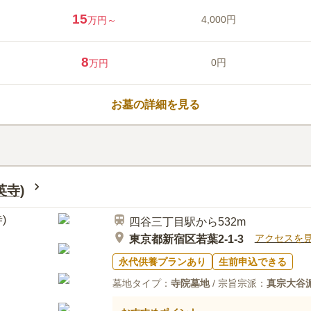
世界で唯一の幻想的な納骨堂、琉
15
4,000円
万円～
ラス仏像が静かに輝き、穏やかな
は桜、夏には新緑と、四季折々の
ョンマッピングが、訪れるたびに
8
0円
万円
都会の中心・新宿にありながら、
場所は、人生の最期を穏やかに迎
口コミ評価
繋ぐ大切な場所です。どうぞお気
4.5
みんなの評価
口コミ
1
お墓の詳細を見る
駅からは近いのですが、特に予定
30代
女性
なのでお買い物のついで等に気軽に立ち寄
英寺)
四谷三丁目駅から532m
アクセスを
東京都新宿区若葉2-1-3
永代供養プランあり
生前申込できる
墓地タイプ：
寺院墓地
/ 宗旨宗派：
真宗大谷