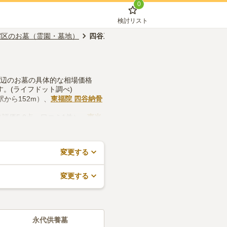
0
検討リスト
宿区のお墓（霊園・墓地）
四谷三丁目駅のお墓（霊園・墓地）
周辺のお墓の具体的な相場価格
す。(ライフドット調べ)
から152m）、
東福院 四谷納骨
（評価5.0点・口コミ1件）、
恵光
事務所などの設備や管理体制、近
ますので、活用してみてくださ
変更する
変更する
永代供養墓