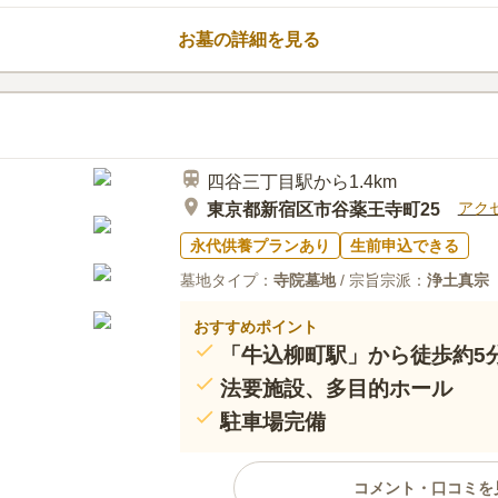
くさんのお寺があるので、花屋もあると思
お墓の詳細を見る
で仕出しを取ることもできますが、近所の
四谷三丁目駅から1.4km
アク
東京都新宿区市谷薬王寺町25
永代供養プランあり
生前申込できる
墓地タイプ：
寺院墓地
/ 宗旨宗派：
浄土真宗
おすすめポイント
「牛込柳町駅」から徒歩約5
法要施設、多目的ホール
駐車場完備
コメント・口コミを