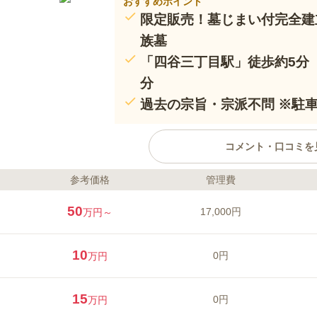
おすすめポイント
限定販売！墓じまい付完全建
族墓
「四谷三丁目駅」徒歩約5分
分
過去の宗旨・宗派不問 ※駐
コメント・口コミを
参考価格
管理費
ライフドット編集部のコメント
陽当たり良好な真宗大谷派 真英
50
17,000円
万円～
谷三丁目駅」から徒歩5分程と、歩
年に麹町で創建され、以降は何度か
の住所へ移転してきたと言われてお
10
0円
万円
されたものです。法事や会食施設
るので施設も充実しています。全
口コミ評価
で車椅子の方でも安心してお参り
15
3.4
みんなの評価
口コミ
2
0円
万円
お花の準備はしたことがないので
50代
男性