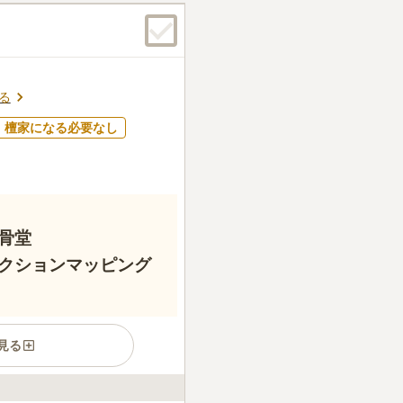
むらいあげ）」と呼ばれ、ど
ん。
目の年とされています。33
）にて永眠いただき、安心で
る
檀家になる必要なし
骨堂
クションマッピング
見る