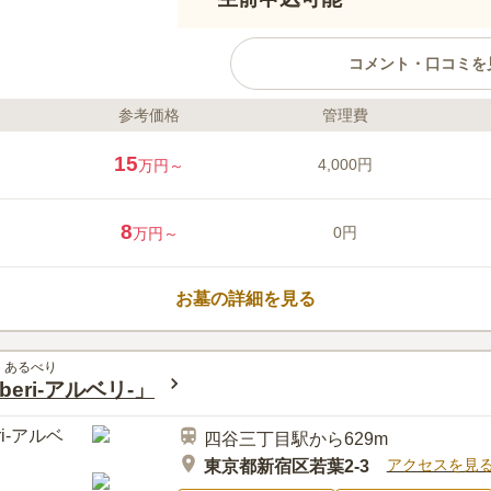
コメント・口コミを
参考価格
管理費
ライフドット編集部のコメント
樹木葬「つむぎの森」は新宿区に位
15
4,000円
万円～
日蓮宗のお寺、幸國寺の境内にご
一歩足を踏み入れると、樹齢500
天然記念物）をはじめとする豊か
8
0円
万円～
の森」は、大切な命の記憶を未来
の場所です。 都会の喧騒を離れ
口コミ評価
中で、大切な方とのつながりを感
5.0
みんなの評価
口コミ
1
お墓の詳細を見る
ことができます。
都営地下鉄の牛込柳町駅から近く
60代
男性
くにちょっと洒落たお食事処も沢山あり、
くあるべり
楽しみの一つになりそうです。
eri-アルベリ-」
四谷三丁目駅から629m
アクセスを見
東京都新宿区若葉2-3