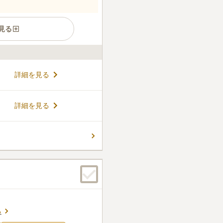
見る
置する約400年の歴史を持つ
詳細を見る
ざいます。都心にありながら
年以上の銀杏の木（新宿区指定
な緑が広がります。 「つむぎ
コメントの続きを読む
詳細を見る
へつむぎ、自然に還る安らぎ
、大木や草花に囲まれた静寂の
じながら穏やかな時を過ごす
件
て便利です。お寺(と駅)の近
今日は寄りませんでしたが、
口コミの続きを読む
る