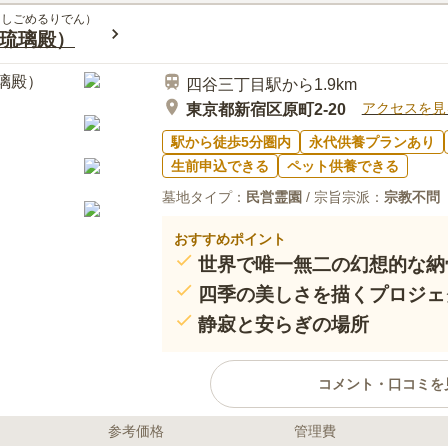
おいて、33回忌は「弔い上げ（と
この霊園はまだ誰からも評価されていませ
うしごめるりでん）
んな罪も消えて完全に仏様になる節
琉璃殿）
回忌を過ぎた後は、合祀（ごうし
す。
四谷三丁目駅から1.9km
アクセスを見
東京都新宿区原町2-20
駅から徒歩5分圏内
永代供養プランあり
生前申込できる
ペット供養できる
墓地タイプ：
民営霊園
/ 宗旨宗派：
宗教不問
おすすめポイント
世界で唯一無二の幻想的な納
四季の美しさを描くプロジェ
静寂と安らぎの場所
コメント・口コミを
参考価格
管理費
ライフドット編集部のコメント