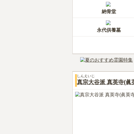
納骨堂
永代供養墓
しんえいじ
真宗大谷派 真英寺(眞