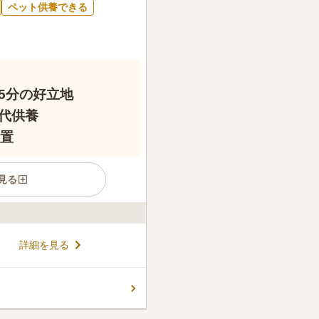
ペット供養できる
5分の好立地
代供養
安置
見る
いて約5分、アクセス至便な都
詳細を見る
かけたくない」「自分一人
うニーズに応える、期限付き
方がいなくても、日宗寺が責任
コメントの続きを読む
たします。 ご納骨から33回
切に供養いたします。仏教に