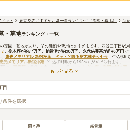
フドット
東京都のおすすめお墓一覧ランキング（霊園・墓地）
新
墓・墓地
ランキング・一覧
くの霊園・墓地があり、その種類や費用はさまざまです。四谷三丁目駅
、
樹木葬
が約
77万円
、
納骨堂
が約
58万円
、
永代供養墓
が約
48万円
で
?
は、
恵光メモリアル 新宿浄苑 ペットと眠る樹木葬テッセラ
（牛込柳町駅
恵光メモリアル新宿浄苑
（牛込柳町駅から195m）が挙げられます。
霊園は、
蓮乗院
（評価5.0点・口コミ1件）、
つむぎの森・幸國寺樹木葬
もっと見る
眠る樹木葬テッセラ
（評価4.6点・口コミ1件）があります。
しをする際は、自宅からの交通アクセスを確認しつつ、法要施設や管理
などを考慮して選ぶとよいでしょう。資料請求や見学予約が無料ででき
丁目
り条件を選択
樹木葬
納骨堂