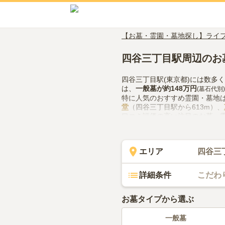
【お墓・霊園・墓地探し】ライ
四谷三丁目駅周辺のお
四谷三丁目駅(東京都)には数多
は、
一般墓
が約
148万円
(墓石代別)
特に人気のおすすめ霊園・墓地
堂
（四谷三丁目駅から613m）、
口コミ評価の高い注目のお墓・
メモリアル 新宿浄苑 ペットと
四谷三丁目駅(東京都)でお墓探
隣での供花やお線香の入手方法
エリア
四谷三
い。
詳細条件
こだわ
お墓タイプから選ぶ
一般墓