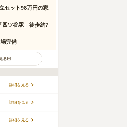
立セット98万円の家
「四ツ谷駅」徒歩約7
車場完備
見る
寺は、最寄り駅の丸ノ内線「四
詳細を見る
いてお参りできます。1617
の移転を経て1841年に現在
り、本堂は、1978年に再建
コメントの続きを読む
詳細を見る
もあり、駐車場完備されてい
区画が平坦地となっているの
できます。
件
詳細を見る
わかりませんが、近所にはた