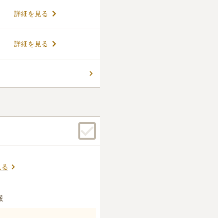
璃殿。古代の技で生まれたガ
詳細を見る
光が空間を満たします。春に
情景を描き出すプロジェクシ
新たな感動をお届けします。
コメントの続きを読む
詳細を見る
自然の静けさに包まれたこの
え、ご家族の想いを未来へと
軽にご見学ください。
件
がなければ行くことのない駅
るには難しいです。
口コミの続きを読む
見る
派