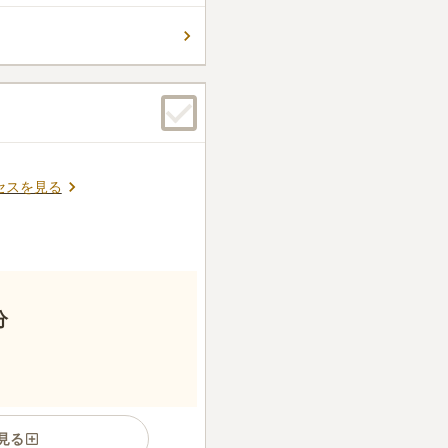
います。法事等の場合は、寺
飲食店での会食も可能です。
口コミの続きを読む
セスを見る
分
見る