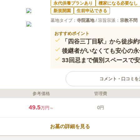
永代供養プランあり
檀家になる必要なし
新規開園
生前申込できる
墓地タイプ：
寺院墓地
/ 宗旨宗派：
宗教不問
おすすめポイント
「四谷三丁目駅」から徒歩約
後継者がいなくても安心の永
33回忌まで個別スペースで
コメント・口コミを
参考価格
管理費
ライフドット編集部のコメント
丸ノ内線「四谷三丁目駅」から歩
49.5
0円
万円～
市型樹木葬誕生。 「子供に負担を
（または夫婦）で入りたい」とい
の樹木葬です。 お墓を管理する
お墓の詳細を見る
を持って永代にわたり供養・管理い
忌の間は、個別のスペースにて大
口コミ評価