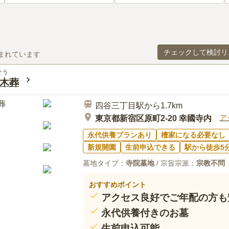
チェックして検討リ
まれています
そう
木葬
四谷三丁目駅から1.7km
ア
東京都新宿区原町2-20 幸國寺内
永代供養プランあり
檀家になる必要なし
新規開園
生前申込できる
駅から徒歩5
墓地タイプ：
寺院墓地
/ 宗旨宗派：
宗教不問
おすすめポイント
アクセス良好でご年配の方も
永代供養付きのお墓
生前申込可能