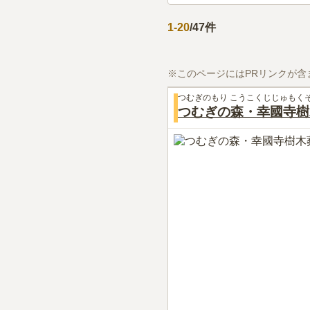
1
-
20
/
47
件
※このページにはPRリンクが含
つむぎのもり こうこくじじゅもく
つむぎの森・幸國寺樹