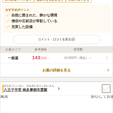
おすすめポイント
自然に囲まれた、静かな環境
僧侶や石材店が常駐している
充実した設備
コメント・口コミを見る
お墓タイプ
参考価格
管理費
ライフドット編集部のコメント
まや霊園は、京王バス「鑓水入口」バス停から下車徒歩1分の場
143
一般墓
10,000円（税込）～
万円～
所にある自然豊かで閑静な霊園です。宗旨宗派を問わないので、
誰でも利用することができ、生前からの申し込みも可能です。
お墓の詳細を見る
檀家専用区画や永代供養塔もあり、全てを住職が掃除をしてくれ
コメントの続きを読む
るため、安心して管理を任せられます。 広さは、0.9㎡から25㎡
まで、いろいろなタイプのお墓があります。 休憩所や会食部屋
口コミ評価
など、設備が充実しており、大変便利に利用することができま
はちおうじしえい みなみたまとしれいえん
3.9
みんなの評価
口コミ
4
件
八王子市営 南多摩都市霊園
す。
自宅の周りにホームセンターやスーパーがたくさんあり何も困ら
60代
男性
ない。車で霊園に行くだけで十分。ちなみに霊園の周りには何もない。
口コミの続きを読む