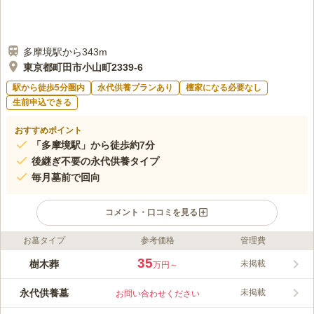
多摩境駅から343m
東京都町田市小山町2339-6
駅から徒歩5分圏内
永代供養プランあり
檀家になる必要なし
生前申込できる
おすすめポイント
「多摩境駅」から徒歩約7分
後継ぎ不要の永代供養タイプ
毎月墓前で回向
コメント・口コミを見る
お墓タイプ
参考価格
管理費
ライフドット編集部のコメント
多摩境フォーシーズンメモリアルは町田市にある民営霊園で、一
35
樹木葬
未掲載
万円～
般墓地と樹木葬専用墓地があり、宗教宗派不問でどなたでもお申
し込みができます。樹木葬は個人墓なのでお墓の承継者、墓石が
永代供養墓
未掲載
お問い合わせください
不要で経済的かつ自然志向という点が特徴です。新宿から最短40
コメントの続きを読む
分で到着できる都市型の樹木葬の墓地です。敷地内に駐車場も完