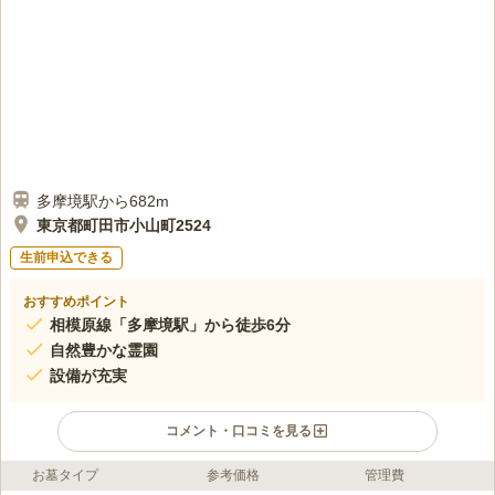
ので少し行ったところのコンビニで花や飲み物などをかうようになった。
が、食事は少し離れたところに行かないとない。だが自然が豊かで周囲の
環境は良い。
口コミの続きを読む
多摩境駅から682m
東京都町田市小山町2524
生前申込できる
おすすめポイント
相模原線「多摩境駅」から徒歩6分
自然豊かな霊園
設備が充実
コメント・口コミを見る
お墓タイプ
参考価格
管理費
ライフドット編集部のコメント