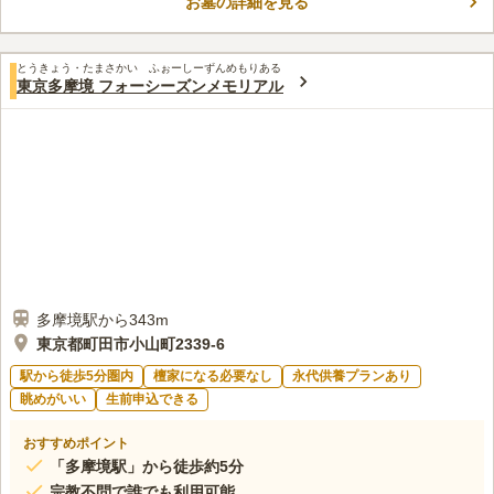
お墓の詳細を見る
の師であった大忍国仙禅師が住職を務めたこともあります。春に
コメントの続きを読む
は参道の桜並木が見事な花を咲かせるため、桜の名所としても知
られています。
口コミ評価
とうきょう・たまさかい ふぉーしーずんめもりある
3.6
みんなの評価
口コミ
2
件
東京多摩境 フォーシーズンメモリアル
霊園の近辺には何もありません。車で10～15分のところにコン
60代
男性
ビニがあります。その街道沿いにピザ屋、ラーメン屋さんがあります。霊
園近くの花屋さんは閉店してしまいましたので、お墓参り前には自宅近く
の花屋さんで買っていきます。
口コミの続きを読む
多摩境駅から343m
東京都町田市小山町2339-6
駅から徒歩5分圏内
檀家になる必要なし
永代供養プランあり
眺めがいい
生前申込できる
おすすめポイント
「多摩境駅」から徒歩約5分
宗教不問で誰でも利用可能