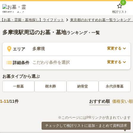
0
検討リスト
【お墓・霊園・墓地探し】ライフドット
東京都のおすすめお墓一覧ランキング
多摩境駅周辺のお墓・墓地
ランキング・一覧
変更する
多摩境
エリア
変更する
こだわり条件を選択
詳細条件
お墓タイプから選ぶ
一般墓
樹木葬
納骨堂
永代供養墓
1
-
11
/
11
件
おすすめ順
価格安い順
※このページにはPRリンクが含まれています
チェックして検討リストに追加・まとめて資料請求