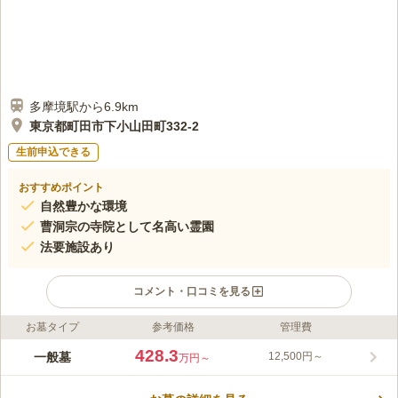
多摩境駅から6.9km
東京都町田市下小山田町332-2
生前申込できる
おすすめポイント
自然豊かな環境
曹洞宗の寺院として名高い霊園
法要施設あり
コメント・口コミを見る
お墓タイプ
参考価格
管理費
ライフドット編集部のコメント
緑豊かな多摩丘陵に抱かれた、歴史と風格を感じさせる寺院墓地
428.3
一般墓
12,500円～
万円～
です。管理する大泉寺は、小山田有重の子・行重が、父の菩提を
弔うために創建したと伝えられており、江戸時代には、良寛和尚