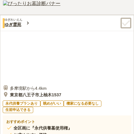
最寄り駅とお墓の間にホームセンター（カインズホーム）があ
40代
男性
り、お墓参りの前にお花やろうそく、お供え物を購入することができるの
で便利です。霊園の管理棟でもお花や線香を売っているので手ぶらでもそ
ゆぎれいえん
れほど問題ないと思います。周辺には食事のできる店がほとんどないので
ゆぎ霊苑
食事は最寄り駅周辺が良いと思います。霊園でもケータリングサービスを
呼ぶことができるので問い合わせてみてください。
口コミの続きを読む
多摩境駅から4.4km
東京都八王子市上柚木1537
永代供養プランあり
眺めがいい
檀家になる必要なし
生前申込できる
おすすめポイント
全区画に『永代供養墓使用権』