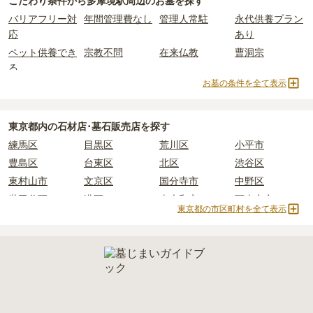
こだわり条件から
多摩境駅周辺
のお墓を探す
詳しくは、
多摩境駅周辺
の永代供養の一覧
をご覧ください。
上住んでいるなどが挙げられます。
多摩境駅周辺
で安価なお墓を探したい場合は、
価格の安い順
で並び
なお、お墓によっては以下の費用が別途かかる場合があります。
バリアフリー対
年間管理費なし
管理人常駐
永代供養プラン
条件を満たさない場合は、申し込み自体ができないことも多いた
替えてお墓を探すのがおすすめです。
・
開眼法要の費用
：お墓を新しく建てた際に行う儀式のための費
応
あり
め、事前の確認が重要です。
用。僧侶に渡すお布施がかかります。
契約条件の詳細は、各霊園のページをご確認いただくか、資料請求
ペット供養でき
宗教不問
在来仏教
曹洞宗
・
納骨式の費用
：お墓に遺骨を納める儀式のための費用。僧侶に渡
よりお問い合わせください。
る
すお布施、会食などの費用がかかります。
お墓の条件を全て表示
・
年間管理費
：お墓の管理費。契約後、毎年発生するケースがあり
真言宗
樹木葬
納骨堂
永代供養墓
ます。
公営霊園
民営霊園
寺院墓地
1人用区画あり
2人用区画あり
東京都
内の石材店･墓石販売店を探す
正確な費用は、区画や石材の選び方によって大きく変わるため、見
練馬区
目黒区
荒川区
小平市
積もりを取るまで確定しません。
現地見学では、担当者に「提示金額以外にかかる費用はないか」を
豊島区
台東区
北区
渋谷区
必ず確認することをおすすめします。
東村山市
文京区
国分寺市
中野区
現地への見学が難しい場合は、資料請求でも各霊園の詳しい料金案
世田谷区
港区
東大和市
西東京市
内を取り寄せることができます。
東京都の市区町村を全て表示
立川市
奥多摩町
瑞穂町
江東区
小金井市
日の出町
品川区
三鷹市
狛江市
町田市
府中市
江戸川区
羽村市
昭島市
あきる野市
青梅市
日野市
八王子市
大田区
中央区
多摩市
千代田区
調布市
足立区