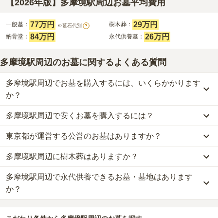
【2026年版】多摩境駅周辺お墓平均費用
77万円
29万円
一般墓：
樹木葬：
※墓石代別
?
84万円
26万円
納骨堂：
永代供養墓：
多摩境駅周辺のお墓に関するよくある質問
多摩境駅周辺でお墓を購入するには、いくらかかります
か？
多摩境駅周辺で安くお墓を購入するには？
多摩境駅周辺
での購入費用の目安は、
一般墓が約244万円、樹木葬
が約29万円、納骨堂が約84万円、永代供養墓が約26万円
です。
東京都が運営する公営のお墓はありますか？
多摩境駅周辺
で一番安価な
お墓
は、
ゆぎ霊苑
の
永代供養墓
で、
8万
一般墓を建てる場合は、「永代使用料（土地代）」と「墓石代」の
円
からお求めいただけます。
2つが主な費用となります。
多摩境駅周辺に樹木葬はありますか？
多摩境駅周辺
には、
東京都
が運営する公営の霊園が
1
件あります。
一般的に最も費用を抑えられるのは、他の方のご遺骨と一緒に埋葬
多摩境駅周辺
の一般墓の永代使用料の平均は
77万円
で、墓石代は
東
八王子市営 南多摩都市霊園
がそれにあたります。
する
「合祀墓（ごうしぼ）」
と呼ばれるタイプです。個別のお墓に
京都の平均
166.9万円
です。いずれも区画の広さや墓石の大きさ・
多摩境駅周辺で永代供養できるお墓・墓地はあります
多摩境駅周辺
には、
2
件の樹木葬があります。
比べて省スペースで管理の手間がかからないため、費用が安く設定
素材によって変わります。
詳しくは、
多摩境駅周辺
の樹木葬の一覧
をご覧ください。
か？
公営霊園は民営の霊園と異なり、契約にあたって応募資格が設けら
されています。
樹木葬・納骨堂・永代供養墓は、基本的に墓石代がかからず、永代
れているケースがほとんどです。
価格の目安は、1名あたり5万円〜30万円程度です。
使用料のみかかります。
多摩境駅周辺
には、永代供養できるお墓・墓地が
8
件あります。
主な条件として、遺骨がすでにある、該当の市区町村に一定年数以