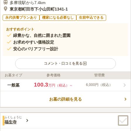
多摩境駅から7.4km
東京都町田市下小山田町1341-1
永代供養プランあり
檀家になる必要なし
生前申込できる
おすすめポイント
緑豊かな、自然に囲まれた霊園
お求めやすい価格設定
安心のバリアフリー設計
コメント・口コミを見る
お墓タイプ
参考価格
管理費
ライフドット編集部のコメント
グリーンパーク新町田霊園は、東京都町田市の「多摩センター
100.3
一般墓
6,000円（税込）
万円（税込）～
駅」から車で5分程のところに位置しています。周囲を自然に囲
まれた豊かな環境で晴れた日には、富士山を望むことができま
お墓の詳細を見る
す。墓域は、すべて平坦地のバリアフリー設計なので、車いすの
コメントの続きを読む
方やベビーカーで来園した方でも安心してご利用いただけます。
また、雨水が侵入しづらい地上納骨棺式で、休憩所もあるのでゆ
口コミ評価
ったりと寛ぎながらお参りすることができます。
ふくしょうじ
2.7
みんなの評価
口コミ
3
件
福生寺
霊園のすぐそばに花屋さんはあったのだが最近閉めてしまったよ
50代
女性
うだ。霊園の事務所で花が買えるのだが、いつでも花があるとは限らない