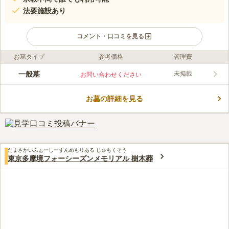
法要施設あり
コメント・口コミを見る
お墓タイプ
参考価格
管理費
ライフドット編集部のコメント
多摩境フォーシーズンメモリアルは町田市にある民営霊園で、一
一般墓
未掲載
お問い合わせください
般墓地と樹木葬専用墓地があり、宗教宗派不問のため誰でも申し
込みができます。京王線「多摩境駅」から徒歩約5分とアクセス
お墓の詳細を見る
のよい立地でありながら、自然が豊かなで落ち着いた環境です。
コメントの続きを読む
西洋庭園風のアーチがあるおしゃれな場所で、心地よく過ごすこ
とができます。敷地内に駐車場も完備しています。
口コミ評価
3.8
みんなの評価
口コミ
4
件
自宅の最寄り駅はＪＲ横浜線の町田駅。相模原駅で京王線に乗り
50代
女性
たまさかいふぉーしーずんめもりある じゅもくそう
換えるのですが、乗換駅のフローリストでお供えのお花を購入することが
東京多摩境フォーシーズンメモリアル 樹木葬
多いです。霊園は日比谷花壇が今は経営しているので、時と場合によって
はそこで購入することもあります。多摩境駅周辺は緑が多く、静かで環境
は良いと思います。お店はあまりありませんが、飲食店が比較的充実して
いるので、その日の気分で色々なお店を利用して食事やお茶をして帰りま
す。
口コミの続きを読む