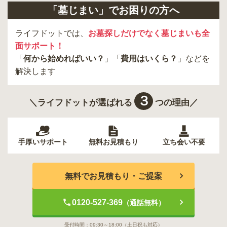
「墓じまい」でお困りの方へ
東久留米市
葛飾区
墨田区
杉並区
新宿区
稲城市
板橋区
ライフドットでは、
お墓探しだけでなく墓じまいも全
面サポート！
「
何から始めればいい？
」「
費用はいくら？
」などを
解決します
３
＼ライフドットが選ばれる
つの理由／
手厚いサポート
無料お見積もり
立ち会い不要
無料でお見積もり・ご提案
0120-527-369
（通話無料）
受付時間：
09:30～18:00
（土日祝も対応）