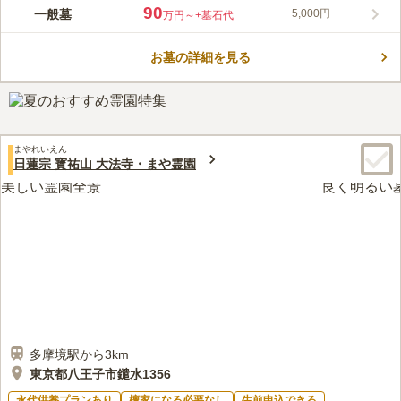
春の桜や町田市名木100選に指定されたモッコクの木など、美し
90
一般墓
5,000円
万円～
+墓石代
い木々が参拝者を歓迎し、心和やかにお参りすることができま
す。町田市指定有形文化財木造菩薩立像は伝統と文化を感じるこ
お墓の詳細を見る
とができます。また、 寺院内に売店が備え付けられているので
コメントの続きを読む
手ぶらであってもお参りに行く事ができ、よりお参りしやすい環
境となっています。
口コミ評価
この霊園はまだ誰からも評価されていません。
まやれいえん
日蓮宗 寳祐山 大法寺・まや霊園
多摩境駅から3km
東京都八王子市鑓水1356
永代供養プランあり
檀家になる必要なし
生前申込できる