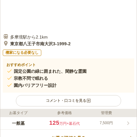
多摩境駅から2.1km
東京都八王子市南大沢3-1999-2
檀家になる必要なし
おすすめポイント
国定公園の緑に囲まれた、閑静な霊園
宗教不問で眠れる
園内バリアフリー設計
コメント・口コミを見る
お墓タイプ
参考価格
管理費
ライフドット編集部のコメント
南多摩都市霊園は、八王子市が運営している高尾国定公園の緑に
125
一般墓
7,500円
万円
+墓石代
囲まれた閑静な霊園です。 園内はバリアフリー設計で平坦とな
っているため、お年寄りの方や、足元の不自由な方、ベビーカー