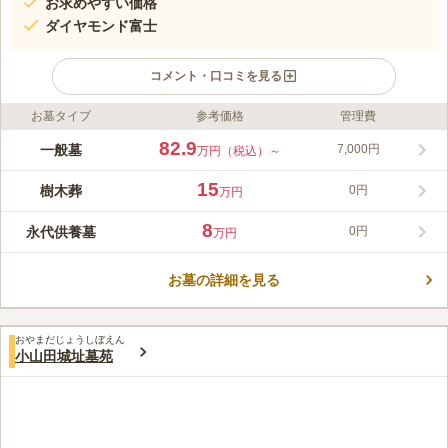
お求めやすい価格
ダイヤモンド富士
コメント・口コミを見る
お墓タイプ
参考価格
管理費
ライフドット編集部のコメント
緑豊かな高台に位置しているゆぎ霊苑では、日当たり良好です。
82.9
一般墓
7,000円
万円（税込）～
また、日没時にはダイヤモンド富士が見れるのでお参りしなが
ら、楽しめる公園墓地になっています。電車やバス、お車でのア
15
樹木葬
0円
万円
クセスも抜群なのでお参りしやすいです。霊園内の通路はフラッ
コメントの続きを読む
トな作りで、バリアフリー区画もあるので車椅子の方でも安心し
8
永代供養墓
0円
万円
てお参り頂けます。
口コミ評価
3.3
みんなの評価
口コミ
5
件
お墓の詳細を見る
最寄りの駅から遠く、大通りから近い場所にあります。近くには
50代
男性
食事をするところがたくさんありますので非常に便利です。
口コミの続きを読む
おやまだじょうしぼえん
小山田城址墓苑