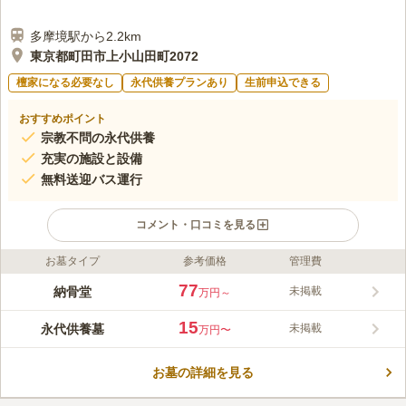
多摩境駅から2.2km
東京都町田市上小山田町2072
檀家になる必要なし
永代供養プランあり
生前申込できる
おすすめポイント
宗教不問の永代供養
充実の施設と設備
無料送迎バス運行
コメント・口コミを見る
お墓タイプ
参考価格
管理費
ライフドット編集部のコメント
宗旨宗派不問で、後継者がいない方も安心な永代供養墓です。期
77
納骨堂
未掲載
万円～
限付きなど選べる2つの新プランがあり、一般墓同様に墓石への
彫刻も可能です。南大沢駅南口からの無料送迎バスやタクシーで
15
永代供養墓
未掲載
万円〜
約4分という好アクセスに加え、敷地内はバリアフリー設計とな
コメントの続きを読む
っています。管理人常駐で売店もあり、会食や法要ができる施
設、駐車場も完備された利便性の高い環境でお参りいただけま
お墓の詳細を見る
口コミ評価
す。
3.8
みんなの評価
口コミ
1
件