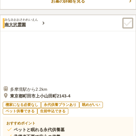
お墓の詳細を見る
の方でも安心してお参りできます。 公営斎場が隣接しているた
コメントの続きを読む
め、葬儀や年回法要の際の移動が少ないのも魅力の一つです、
特定の期間は車の乗り入れを規制していることがあるため注意が
口コミ評価
必要です。
みなみおおさわれいえん
3.3
みんなの評価
口コミ
7
件
南大沢霊園
墓地は坂の上にあり、周りには火葬場と他の私営の霊園しかない
40代
女性
です。最寄りの駅まで戻らないとほぼ何もないです。
口コミの続きを読む
多摩境駅から2.2km
東京都町田市上小山田町2143-4
檀家になる必要なし
永代供養プランあり
眺めがいい
ペット供養できる
生前申込できる
おすすめポイント
ペットと眠れる永代供養墓