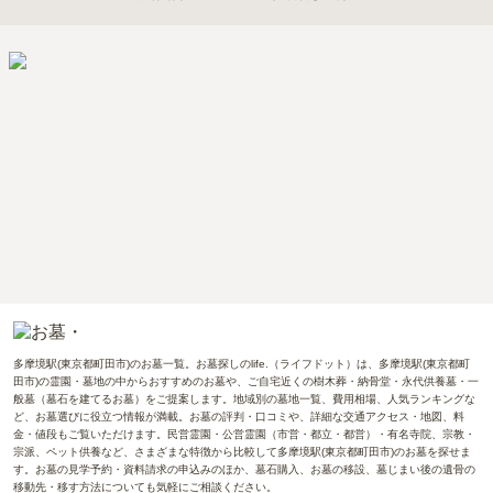
多摩境駅(東京都町田市)のお墓一覧。お墓探しのlife.（ライフドット）は、多摩境駅(東京都町
田市)の霊園・墓地の中からおすすめのお墓や、ご自宅近くの樹木葬・納骨堂・永代供養墓・一
般墓（墓石を建てるお墓）をご提案します。地域別の墓地一覧、費用相場、人気ランキングな
ど、お墓選びに役立つ情報が満載。お墓の評判・口コミや、詳細な交通アクセス・地図、料
金・値段もご覧いただけます。民営霊園・公営霊園（市営・都立・都営）・有名寺院、宗教・
宗派、ペット供養など、さまざまな特徴から比較して多摩境駅(東京都町田市)のお墓を探せま
す。お墓の見学予約・資料請求の申込みのほか、墓石購入、お墓の移設、墓じまい後の遺骨の
移動先・移す方法についても気軽にご相談ください。