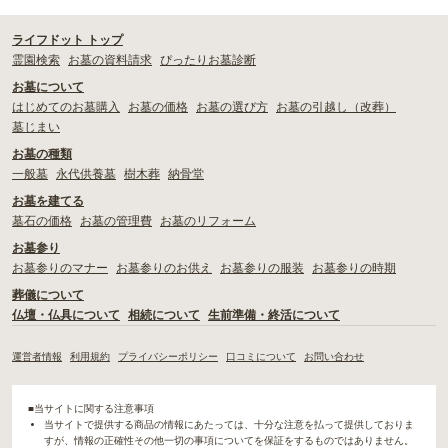
ライフドット トップ
霊園検索
お墓の資料請求
ぴったりお墓診断
お墓について
はじめてのお墓購入
お墓の価格
お墓の選び方
お墓の引越し（改葬）
墓じまい
お墓の種類
一般墓
永代供養墓
樹木葬
納骨堂
お墓を建てる
墓石の価格
お墓の管理費
お墓のリフォーム
お墓参り
お墓参りのマナー
お墓参りのお供え
お墓参りの服装
お墓参りの時期
葬儀について
仏壇・仏具について
相続について
生前準備・終活について
運営者情報
利用規約
プライバシーポリシー
口コミについて
お問い合わせ
■当サイトに関する注意事項
当サイトで提供する商品の情報にあたっては、十分な注意を払って提供しておりま
すが、情報の正確性その他一切の事項についてを保証をするものではありません。