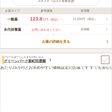
コメント・口コミを見る
お墓タイプ
参考価格
管理費
ライフドット編集部のコメント
南大沢バードヒルズ 永代供養墓は、町田市上小山田町にある宗
123.8
一般墓
13,200円（税込）
万円（税込）～
旨・宗派自由の霊園です。緑あふれる園内は、小川が流れてお
り、些細な工夫に心癒されます。 園内だけでなく、周辺地域も
永代供養墓
未掲載
お問い合わせください
緑あふれる落ち着く空間です。 東京だけでなく横浜からのアク
コメントの続きを読む
セスも良好な霊園です。利用者に優しい対応がなされている霊園
です。お参りの際には無料送迎を行っていたり、バリアフリー設
お墓の詳細を見る
口コミ評価
計でスロープがついています。
3.9
みんなの評価
口コミ
16
件
霊園から徒歩圏ではないと思いますが、ホームセンターがあるの
40代
男性
ぐりーんぱーくしんまちだれいえん
でそこでお花や線香を買うことができます。ファミリーレストランは自動
グリーンパーク新町田霊園
車で行けますが、徒歩ではちょっと遠いかもしれません。霊園でも花は売
ってます。
口コミの続きを読む