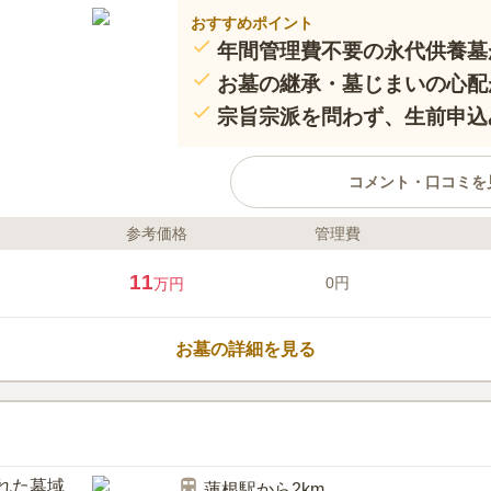
おすすめポイント
年間管理費不要の永代供養墓
お墓の継承・墓じまいの心配
宗旨宗派を問わず、生前申込
コメント・口コミを
参考価格
管理費
ライフドット編集部のコメント
東京都板橋区中台の双林山月輪院
11
0円
万円
院で、御本尊は如意輪観世音菩薩。永
音堂として創建され、寛永年間（16
法印が伽藍を整えて寺院として再興
お墓の詳細を見る
年（1732）建立の宝篋印塔も残
います。2025年10月、延命寺に
口コミ評価
誕生。お墓の継承や墓じまいの心
2.5
みんなの評価
口コミ
1
どなたでも利用可能です。生前申
自家用車で伺いましたの
60代
性別回答なし
を永代にわたりお任せいただけま
が、ずっと坂道がキツくて周辺はパーキン
蓮根駅から2km
がある感じでは無かったです。 駅まで行け