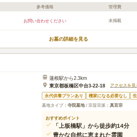
参考価格
管理費
ライフドット編集部のコメント
1000年以上の歴史がある曹洞宗系の
未掲載
お問い合わせください
充実していることもありお花などを近
きます。曹洞宗の江戸三箇寺の一つと
大善寺址石坂供養塔寺院が重要文化財
お墓の詳細を見る
法要施設があるので、各種法事で利用
す。
口コミ評価
この霊園はまだ誰からも評価されていません。
蓮根駅から2.3km
アクセスを見
東京都板橋区中台3-22-18
永代供養プランあり
檀家になる必要なし
生
墓地タイプ：
寺院墓地
/ 宗旨宗派：
真言宗
おすすめポイント
「上板橋駅」から徒歩約14分
豊かな自然に恵まれた霊園