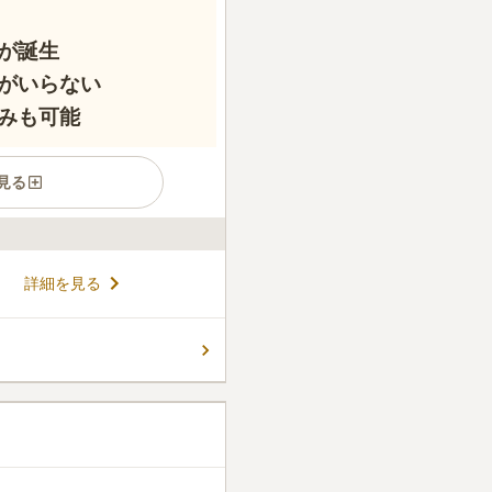
が誕生
がいらない
みも可能
見る
延命寺は、真言宗豊山派の寺
詳細を見る
正年間（1504〜20）に観
24〜44）に初代住職・行信
しました。境内には享保17
コメントの続きを読む
るなど、長い歴史を今に伝えて
年間管理費不要の永代供養墓が
配がなく、宗旨宗派を問わず
件
込みにも対応し、安心の供養
で、細かく見れていません
す。
グがいっぱいで、余りに商店
ばあると思いますが…