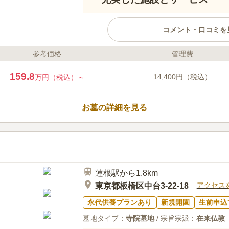
コメント・口コミを
参考価格
管理費
ライフドット編集部のコメント
自然豊かな板橋・小豆沢公園の隣
159.8
14,400円（税込）
万円（税込）～
『小豆沢墓苑』、屋内でありなが
され光と風がふりそそぐ屋内墓所
しているので、お参り後の散策も
お墓の詳細を見る
入後も祭祀自由・寄付金等は一切
てご利用いただけまます。
口コミ評価
3.7
みんなの評価
口コミ
6
墓苑の前にセブンタウンというシ
60代
男性
何でも揃うので便利です。食事するところ
蓮根駅から1.8km
ます。
アクセス
東京都板橋区中台3-22-18
永代供養プランあり
新規開園
生前申込
墓地タイプ：
寺院墓地
/ 宗旨宗派：
在来仏教