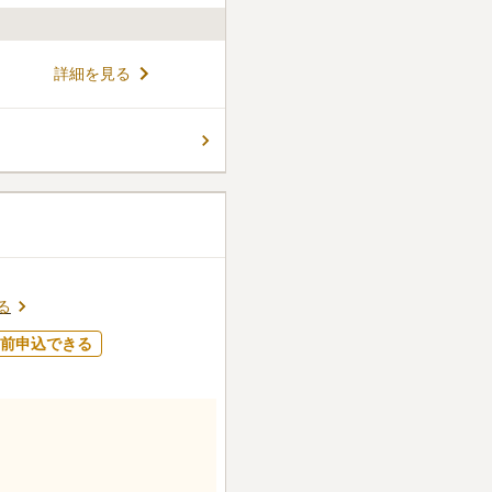
宗泉寺では、近くに商業施設が
詳細を見る
くで買い揃えてのお参りがで
しても有名で、薬師三尊像や
としても指定されています。
コメントの続きを読む
することも可能となっていま
る
前申込できる