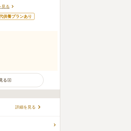
口コミの続きを読む
を見る
代供養プランあり
見る
規模を誇る霊園であるにもか
詳細を見る
セスできる等の好立地にあり
の花が咲き明るく爽やかな環
を召した方まで安心してお参
コメントの続きを読む
。さらに、宗教自由の霊園で