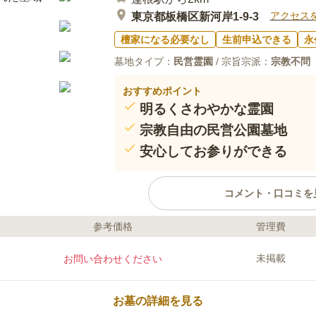
アクセス
東京都板橋区新河岸1-9-3
檀家になる必要なし
生前申込できる
永
墓地タイプ：
民営霊園
/ 宗旨宗派：
宗教不問
おすすめポイント
明るくさわやかな霊園
宗教自由の民営公園墓地
安心してお参りができる
コメント・口コミを
参考価格
管理費
ライフドット編集部のコメント
高島平霊園は、都内でも最大級の
未掲載
お問い合わせください
かわらず都心から30分以内でアク
ます。また、墓域内には四季折々
境であり、小さなお子様からお年
お墓の詳細を見る
りいただけるようになっています