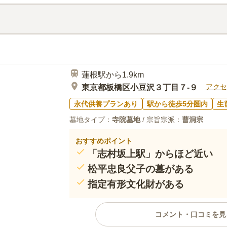
あるという事も魅力の一つです。
口コミ評価
3.7
みんなの評価
口コミ
4
近くにホームセンターがあり、お
50代
女性
のコーヒーと好きだった日本酒を買ってい
でも買えます。
蓮根駅から1.9km
アクセ
東京都板橋区小豆沢３丁目７-９
永代供養プランあり
駅から徒歩5分圏内
生
墓地タイプ：
寺院墓地
/ 宗旨宗派：
曹洞宗
おすすめポイント
「志村坂上駅」からほど近い
松平忠良父子の墓がある
指定有形文化財がある
コメント・口コミを見