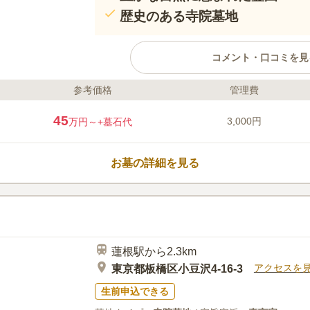
歴史のある寺院墓地
コメント・口コミを見
参考価格
管理費
ライフドット編集部のコメント
最寄の上板橋駅からは歩いて15分、J
45
3,000円
万円～
+墓石代
動駅」からはバス出ておりアクセス良
す。。 浅川沿いにある延命寺は自然
に、故人を偲ぶ時間を過ごすことがで
お墓の詳細を見る
梅の匂いを楽しみながらお参りするこ
しみがあります。
口コミ評価
この霊園はまだ誰からも評価されていません。
蓮根駅から2.3km
アクセスを
東京都板橋区小豆沢4-16-3
生前申込できる