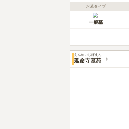
お墓タイプ
一般墓
えんめいじぼえん
延命寺墓苑