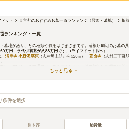
フドット
東京都のおすすめお墓一覧ランキング（霊園・墓地）
板
地
ランキング・一覧
園・墓地があり、その種類や費用はさまざまです。蓮根駅周辺のお墓の
約
60万円
、
永代供養墓
が約
83万円
です。(ライフドット調べ)
は、
清岸寺 小豆沢墓苑
（志村坂上駅から628m）、
延命寺
（志村三丁目駅
す。
る際は、自宅からの交通アクセスを確認しつつ、法要施設や管理事務所
もっと見る
考慮して選ぶとよいでしょう。資料請求や見学予約が無料でできますの
り条件を選択
樹木葬
納骨堂