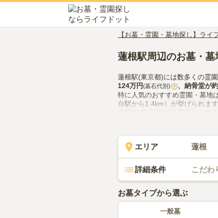
【お墓・霊園・墓地探し】ライ
蓮根駅周辺のお墓・墓
蓮根駅(東京都)には数多くの霊
124万円
、
納骨堂
が
(墓石代別)
?
特に人気のおすすめ霊園・墓地
台駅から1.4km）が挙げられま
蓮根駅(東京都)でお墓探しをす
供花やお線香の入手方法などを
エリア
蓮根
詳細条件
こだわ
お墓タイプから選ぶ
一般墓