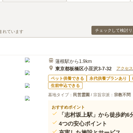
チェックして検討リ
まれています
蓮根駅から1.9km
アクセス
東京都板橋区小豆沢3-7-32
ペット供養できる
永代供養プランあり
生前申込できる
墓地タイプ：
民営霊園
/ 宗旨宗派：
宗教不問
おすすめポイント
「志村坂上駅」から徒歩約6
4つの安心ポイント
充実した施設とサービス