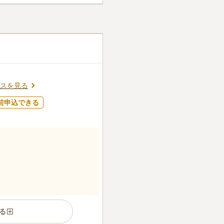
件
墓参りの前にお花、お供え用
きます。線香とお花は事務種
口コミの続きを読む
スを見る
前申込できる
る