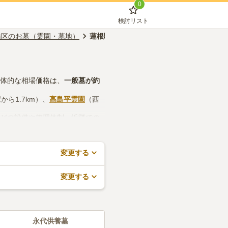
0
検討リスト
橋区のお墓（霊園・墓地）
蓮根駅のお墓（霊園・墓地）
具体的な相場価格は、
一般墓
が約
から1.7km）、
高島平霊園
（西
などの設備や管理体制、近隣での
で、活用してみてください。
変更する
変更する
永代供養墓