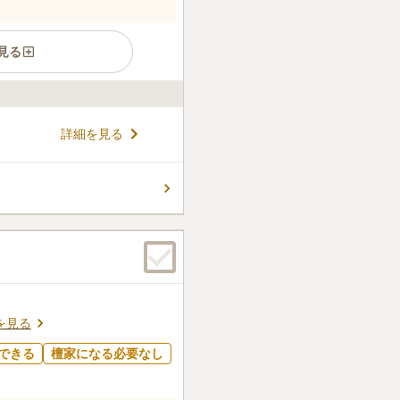
見る
地に佇む、安らぎに包まれた
詳細を見る
ら、天井高が高く三面が開放
と、小豆沢公園と一部地隣接
楽しめます。宗教自由・ご購
コメントの続きを読む
ないので、どなたでも安心し
件
ョッピングセンターがあり、
も何件かあり電話予約もでき
口コミの続きを読む
を見る
できる
檀家になる必要なし