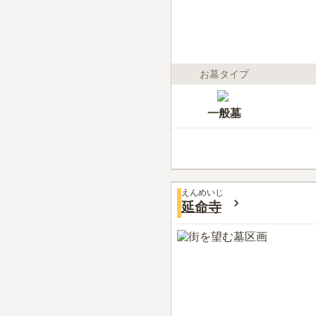
お墓タイプ
一般墓
えんめいじ
延命寺