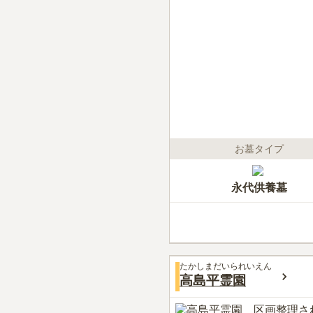
お墓タイプ
永代供養墓
たかしまだいられいえん
高島平霊園