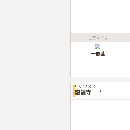
お墓タイプ
一般墓
りゅうふくじ
龍福寺