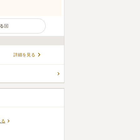
る
R「豊田駅」、京王線「高幡不
詳細を見る
好な立地が魅力の一つで
に恵まれた霊園なので心穏やか
きる環境です。 また初春には
コメントの続きを読む
ともできるので、来訪する楽
見る