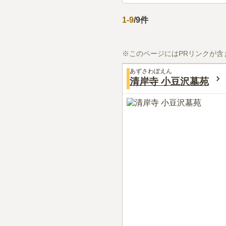
1
-
9
/
9
件
※このページにはPRリンクが含
あずさわぼえん
清岸寺 小豆沢墓苑