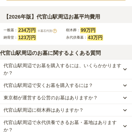
【2026年版】代官山駅周辺お墓平均費用
234万円
99万円
一般墓：
樹木葬：
※墓石代別
?
123万円
43万円
納骨堂：
永代供養墓：
代官山駅周辺のお墓に関するよくある質問
代官山駅周辺でお墓を購入するには、いくらかかります
か？
代官山駅周辺で安くお墓を購入するには？
代官山駅周辺
での購入費用の目安は、
一般墓が約401万円、樹木葬
が約99万円、納骨堂が約123万円、永代供養墓が約43万円
です。
東京都が運営する公営のお墓はありますか？
代官山駅周辺
で一番安価な
お墓
は、
青葉台の杜
の
永代供養墓
で、
30
一般墓を建てる場合は、「永代使用料（土地代）」と「墓石代」の
万円
からお求めいただけます。
2つが主な費用となります。
代官山駅周辺に樹木葬はありますか？
代官山駅周辺
には、公営の霊園の掲載がありません。
一般的に最も費用を抑えられるのは、他の方のご遺骨と一緒に埋葬
代官山駅周辺
の一般墓の永代使用料の平均は
234万円
で、墓石代は
一方で、
東京都
内には、県または市区町村が運営する公営の霊園が
する
「合祀墓（ごうしぼ）」
と呼ばれるタイプです。個別のお墓に
東京都の平均
166.9万円
です。いずれも区画の広さや墓石の大き
代官山駅周辺で永代供養できるお墓・墓地はあります
代官山駅周辺
には、
2
件の樹木葬があります。
16
件あります。
比べて省スペースで管理の手間がかからないため、費用が安く設定
さ・素材によって変わります。
詳しくは、
代官山駅周辺
の樹木葬の一覧
をご覧ください。
か？
されています。
樹木葬・納骨堂・永代供養墓は、基本的に墓石代がかからず、永代