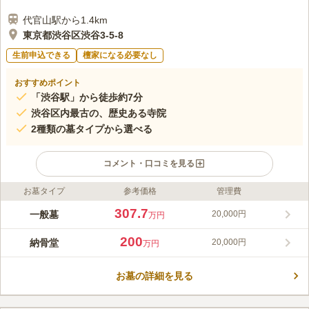
代官山駅から1.4km
東京都渋谷区渋谷3-5-8
生前申込できる
檀家になる必要なし
おすすめポイント
「渋谷駅」から徒歩約7分
渋谷区内最古の、歴史ある寺院
2種類の墓タイプから選べる
コメント・口コミを見る
お墓タイプ
参考価格
管理費
ライフドット編集部のコメント
渋谷山親王院 東福寺は、渋谷区内最古の寺院として知られてい
307.7
一般墓
20,000円
万円
ますが、一方で銀座線「渋谷駅」から徒歩7分とアクセス抜群な
のが特徴です。 園内は、都心にありながらも自然に囲まれてお
200
納骨堂
20,000円
万円
り、陽当り良好です。明るい雰囲気の中、落ち着いた気持ちでお
コメントの続きを読む
参りすることができます。「プレート墓」と納骨堂「涅槃堂壁
墓」の二種類が選べます。
お墓の詳細を見る
口コミ評価
この霊園はまだ誰からも評価されていません。