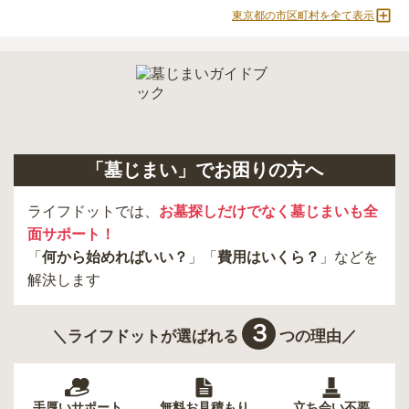
世田谷区
港区
東大和市
西東京市
東京都の市区町村を全て表示
立川市
奥多摩町
瑞穂町
江東区
小金井市
日の出町
品川区
三鷹市
狛江市
町田市
府中市
江戸川区
羽村市
昭島市
あきる野市
青梅市
日野市
八王子市
大田区
中央区
多摩市
千代田区
調布市
足立区
「墓じまい」でお困りの方へ
東久留米市
葛飾区
墨田区
杉並区
新宿区
稲城市
板橋区
ライフドットでは、
お墓探しだけでなく墓じまいも全
面サポート！
「
何から始めればいい？
」「
費用はいくら？
」などを
解決します
３
＼ライフドットが選ばれる
つの理由／
手厚いサポート
無料お見積もり
立ち会い不要