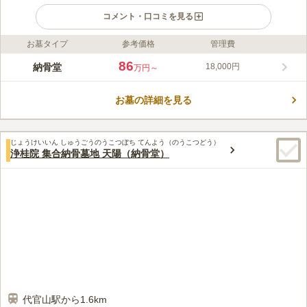
コメント・口コミを見る
お墓タイプ
参考価格
管理費
ライフドット編集部のコメント
目黒の一等地にある、宗教不問で誰でも利用できる自動搬送型納
86
納骨堂
18,000円
万円～
骨堂です。葬儀・納骨・法要・参拝が全て行えるワンストップ型
の施設で、JR・私鉄・地下鉄を利用できる交通アクセス良好な
お墓の詳細を見る
立地。目黒御廟は、浄土真宗本願寺派の應慶寺（住職：樹谷 淳
コメントの続きを読む
昌）によって運営され、應慶寺の本尊は阿弥陀如来です。ペット
についてはご相談ください。 館内の清掃や搬送機のメンテナン
口コミ評価
スのため毎月一回の休館日がございます。詳しくはお問い合わせ
じょうけいいん しゅうごうのうこつぼち てんよう（のうこつどう）
4.3
みんなの評価
口コミ
7
件
浄桂院 集合納骨墓地 天陽（納骨堂）
ください。
JR目黒駅から徒歩で行けるほど近いと言うこともあり、自然環
50代
男性
境に恵まれているとはいえませんが、付近は比較的閑静な街並みなので、
騒々しいこともなく、不快な思いをすることはありません
口コミの続きを読む
代官山駅から1.6km