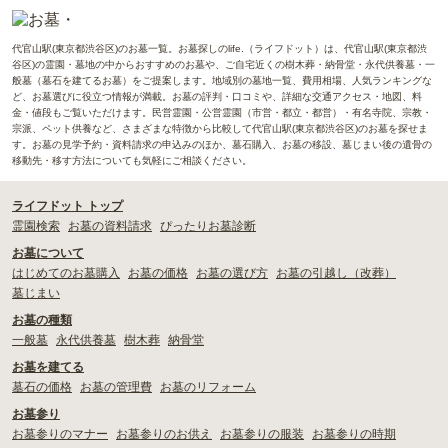
代官山駅(東京都渋谷区)のお墓一覧。お墓探しのlife.（ライフドット）は、代官山駅(東京都渋
谷区)の霊園・墓地の中からおすすめのお墓や、ご自宅近くの樹木葬・納骨堂・永代供養墓・一
般墓（墓石を建てるお墓）をご提案します。地域別の墓地一覧、費用相場、人気ランキングな
ど、お墓選びに役立つ情報が満載。お墓の評判・口コミや、詳細な交通アクセス・地図、料
金・値段もご覧いただけます。民営霊園・公営霊園（市営・都立・都営）・有名寺院、宗教・
宗派、ペット供養など、さまざまな特徴から比較して代官山駅(東京都渋谷区)のお墓を探せま
す。お墓の見学予約・資料請求の申込みのほか、墓石購入、お墓の移設、墓じまい後の遺骨の
移動先・移す方法についても気軽にご相談ください。
ライフドット トップ
霊園検索
お墓の資料請求
ぴったりお墓診断
お墓について
はじめてのお墓購入
お墓の価格
お墓の選び方
お墓の引越し（改葬）
墓じまい
お墓の種類
一般墓
永代供養墓
樹木葬
納骨堂
お墓を建てる
墓石の価格
お墓の管理費
お墓のリフォーム
お墓参り
お墓参りのマナー
お墓参りのお供え
お墓参りの服装
お墓参りの時期