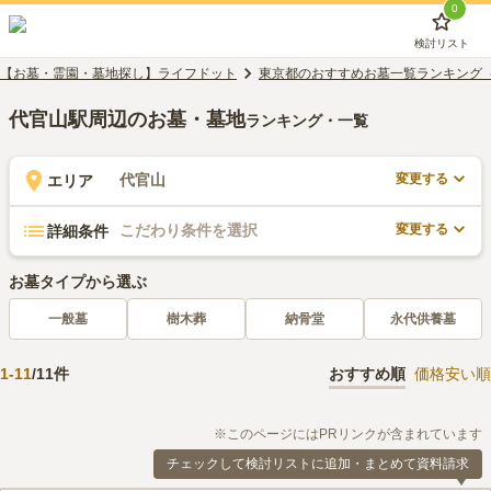
0
検討リスト
【お墓・霊園・墓地探し】ライフドット
東京都のおすすめお墓一覧ランキング
代官山駅周辺のお墓・墓地
ランキング・一覧
変更する
代官山
エリア
変更する
こだわり条件を選択
詳細条件
お墓タイプから選ぶ
一般墓
樹木葬
納骨堂
永代供養墓
1
-
11
/
11
件
おすすめ順
価格安い順
※このページにはPRリンクが含まれています
チェックして検討リストに追加・まとめて資料請求