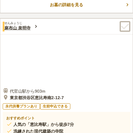
由緒ある寺院でありながら、「テラヨガ」や写経、マルシェ、音
お墓の詳細を見る
口コミ評価
楽会、終活セミナーなども開催し、地域に開かれた場として元気
この霊園はまだ誰からも評価されていません。
と笑顔、そして安らぎをお届けしています。
せんみょうじ
麻布山 泉明寺
代官山駅から903m
東京都渋谷区恵比寿南2-12-7
永代供養プランあり
生前申込できる
おすすめポイント
人気の「恵比寿駅」から徒歩7分
洗練された現代建築の寺院