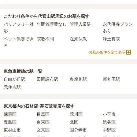
公営霊園は民営の霊園と異なり、契約にあたって応募資格が設けら
価格の目安は、1名あたり5万円〜30万円程度です。
使用料のみかかります。
代官山駅周辺
には、永代供養できるお墓・墓地が
10
件あります。
れているケースがほとんどです。
こだわり条件から
代官山駅周辺
のお墓を探す
詳しくは、
代官山駅周辺
の永代供養の一覧
をご覧ください。
主な条件として、遺骨がすでにある、該当の市区町村に一定年数以
代官山駅周辺
で安価なお墓を探したい場合は、
価格の安い順
で並び
なお、お墓によっては以下の費用が別途かかる場合があります。
バリアフリー対
年間管理費なし
管理人常駐
永代供養プラン
上住んでいるなどが挙げられます。
替えてお墓を探すのがおすすめです。
・
開眼法要の費用
：お墓を新しく建てた際に行う儀式のための費
応
あり
条件を満たさない場合は、申し込み自体ができないことも多いた
用。僧侶に渡すお布施がかかります。
め、事前の確認が重要です。
ペット供養でき
宗教不問
在来仏教
浄土真宗
・
納骨式の費用
：お墓に遺骨を納める儀式のための費用。僧侶に渡
契約条件の詳細は、各霊園のページをご確認いただくか、資料請求
る
すお布施、会食などの費用がかかります。
よりお問い合わせください。
お墓の条件を全て表示
・
年間管理費
：お墓の管理費。契約後、毎年発生するケースがあり
曹洞宗
浄土宗
臨済宗
天台宗
ます。
真宗大谷派
樹木葬
納骨堂
永代供養墓
民営霊園
寺院墓地
1人用区画あり
2人用区画あり
東急東横線の駅一覧
正確な費用は、区画や石材の選び方によって大きく変わるため、見
3人用区画あり
自由が丘駅
田園調布駅
多摩川駅
新丸子駅
積もりを取るまで確定しません。
現地見学では、担当者に「提示金額以外にかかる費用はないか」を
元住吉駅
必ず確認することをおすすめします。
現地への見学が難しい場合は、資料請求でも各霊園の詳しい料金案
東京都
内の石材店･墓石販売店を探す
内を取り寄せることができます。
練馬区
目黒区
荒川区
小平市
豊島区
台東区
北区
渋谷区
東村山市
文京区
国分寺市
中野区