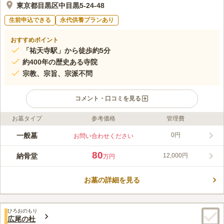
東京都目黒区中目黒5-24-48
生前申込できる
永代供養プランあり
おすすめポイント
「祐天寺駅」から徒歩約5分
約400年の歴史ある寺院
宗教、宗旨、宗派不問
コメント・口コミを見る
お墓タイプ
参考価格
管理費
ライフドット編集部のコメント
浄桂院墓苑は、東急東横線「祐天寺駅」から近く、アクセス良好
一般墓
0円
お問い合わせください
な場所に位置しています。2代将軍徳川秀忠公の時代に作られた
歴史のある寺院墓地です。平坦な作りになっていて、歩きやすく
80
納骨堂
12,000円
万円
安心してお参りができます。改葬（お墓の引越し）も応相談にな
コメントの続きを読む
っています。遺骨のない方、継承者のいない方でも安心して利用
可能です。
お墓の詳細を見る
口コミ評価
この霊園はまだ誰からも評価されていません。
ひろおのもり
広尾の杜