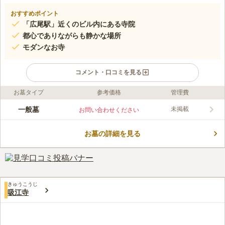
おすすめポイント
「広尾駅」近くのビル内にある寺院
都心でありながらも静かな場所
モダンなお寺
コメント・口コミを見る
お墓タイプ
参考価格
管理費
ライフドット編集部のコメント
2002年6月に誕生した佑浩寺ビルの5階にある裕浩寺は、、6階ま
一般墓
未掲載
お問い合わせください
で吹き抜けとなっているので室内でありながらも開放的な雰囲気
があります。弥陀如来立像が安置されていて、静かな雰囲気の中
お墓の詳細を見る
でじっくりとお参りが可能です。水汲み場やトイレがあり、また
コメントの続きを読む
室内ですので雨の日も快適にお参りすることができる点も評価で
きます。
口コミ評価
この霊園はまだ誰からも評価されていません。
きゅうこうじ
吸江寺