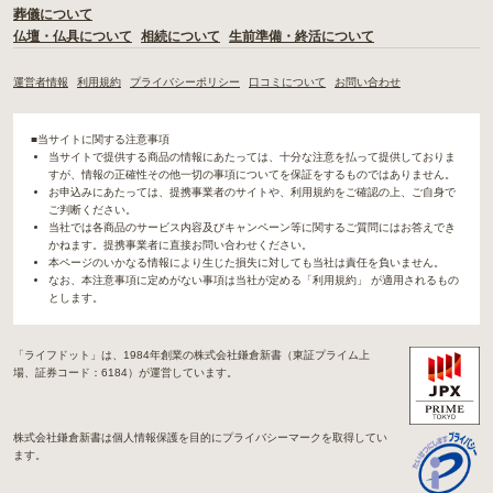
葬儀について
仏壇・仏具について
相続について
生前準備・終活について
運営者情報
利用規約
プライバシーポリシー
口コミについて
お問い合わせ
■当サイトに関する注意事項
当サイトで提供する商品の情報にあたっては、十分な注意を払って提供しておりま
すが、情報の正確性その他一切の事項についてを保証をするものではありません。
お申込みにあたっては、提携事業者のサイトや、利用規約をご確認の上、ご自身で
ご判断ください。
当社では各商品のサービス内容及びキャンペーン等に関するご質問にはお答えでき
かねます。提携事業者に直接お問い合わせください。
本ページのいかなる情報により生じた損失に対しても当社は責任を負いません。
なお、本注意事項に定めがない事項は当社が定める「利用規約」 が適用されるもの
とします。
「ライフドット」は、1984年創業の株式会社鎌倉新書（東証プライム上
場、証券コード：6184）が運営しています。
株式会社鎌倉新書は個人情報保護を目的にプライバシーマークを取得してい
ます。