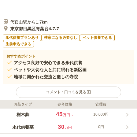
代官山駅から1.7km
東京都目黒区青葉台4-7-7
永代供養プランあり
檀家になる必要なし
ペット供養できる
生前申込できる
おすすめポイント
アクセス良好で安心できる永代供養
ペットや大切な人と共に眠れる新区画
地域に開かれた交流と癒しの寺院
コメント・口コミを見る
お墓タイプ
参考価格
管理費
ライフドット編集部のコメント
都会の中にありながら、静寂と安らぎに包まれた大教寺「青葉台
45
樹木葬
10,000円
万円～
の杜」は、渋谷や代官山から徒歩圏内という便利な立地にござい
ます。山門をくぐれば広々とした境内が広がり、竹林や本堂、四
30
永代供養墓
0円
万円
季折々の花々が訪れる方の心をやさしく癒し、静かにお参りいた
コメントの続きを読む
だける樹木葬墓地です。 日蓮宗・身延山久遠寺を総本山とする