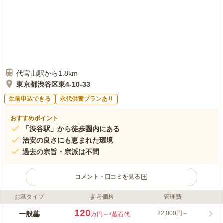
代官山駅から1.8km
東京都渋谷区東4-10-33
生前申込できる
永代供養プランあり
おすすめポイント
「渋谷駅」から徒歩圏内にある
治安の良さにも恵まれた環境
過去の宗旨・宗派は不問
コメント・口コミを見る
お墓タイプ
参考価格
管理費
ライフドット編集部のコメント
1650年に創建された臨済宗の寺院です。 「渋谷駅」「恵比寿
120
一般墓
22,000円～
万円～
+墓石代
駅」「表参道駅」からいずれも徒歩約15分で行くことができま