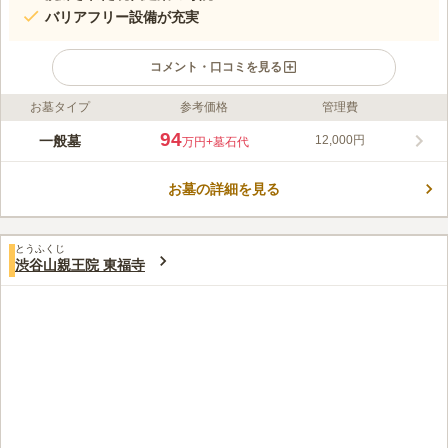
バリアフリー設備が充実
コメント・口コミを見る
お墓タイプ
参考価格
管理費
ライフドット編集部のコメント
周囲を囲む洗練された都会の街並みに引けを取らない現代的な建
94
一般墓
12,000円
万円
+墓石代
築で、ガラス張りの外観は非常に美しく、本堂もデザイン性に富
んでいます。現代設計だからこそのバリアフリーの充実具合が魅
お墓の詳細を見る
力で、どんな方でも安心してお参りが出来ます。墓地は綺麗に区
コメントの続きを読む
画整理されており、白いタイルで舗装されていて、雨の日でも足
元の心配がありません。
口コミ評価
とうふくじ
4.1
みんなの評価
口コミ
5
件
渋谷山親王院 東福寺
最寄り駅の恵比寿にはお花屋さんもあり便利です。法事の後な
60代
男性
ど、恵比寿ガーデンプレイスのレストランなどで食事ができるロケーショ
ンです。墓地には段差があるので、お年寄りの方には難儀をすることがあ
ります。
口コミの続きを読む