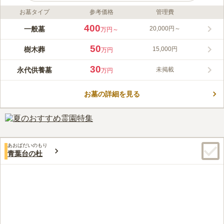
お墓タイプ
参考価格
管理費
ライフドット編集部のコメント
樹木葬墓地 広尾の杜は、東京都渋谷区にある寺院墓地です。
400
一般墓
20,000円～
万円～
6,000坪の敷地をもつ祥雲寺の境内にあり、都内とは思えない静
けさと、凛とした空気に包まれています。樹木葬は、宗旨宗派を
50
樹木葬
15,000円
万円
問わず、継承者も必要としない永代供養付きの墓地です。季節と
コメントの続きを読む
共に変化する植物の姿が印象的な、ナチュラルガーデン風の墓地
30
永代供養墓
未掲載
万円
になっています。利用人数や利用年数により価格が異なるため、
口コミ評価
自分のプランに合ったお墓が見つかるでしょう。
この霊園はまだ誰からも評価されていません。
お墓の詳細を見る
あおばだいのもり
青葉台の杜