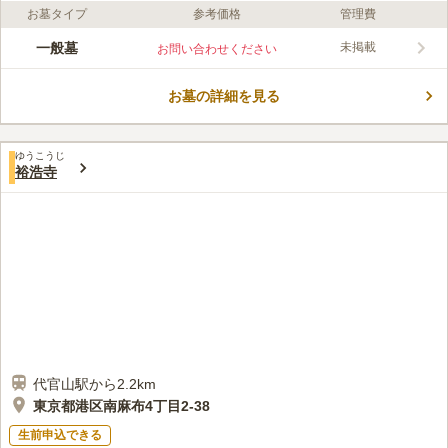
お墓タイプ
参考価格
管理費
ライフドット編集部のコメント
小日向御?笥町にかつて存在していた、普明寺を引継ぐ形で1719
一般墓
未掲載
お問い合わせください
年に現在の場所に移転した天現寺は、臨済宗大徳寺派の寺院で
す。松尾芭蕉の句碑が境内の庭にあって、「其薫四方に満つるや
お墓の詳細を見る
八重桜」とかつて咲き誇っていた桜を詠んだと言われる句が刻ま
コメントの続きを読む
れています。法要施設が充実しているので、供養などの行事とし
ても利用することが可能です。
口コミ評価
ゆうこうじ
この霊園はまだ誰からも評価されていません。
裕浩寺
代官山駅から2.2km
東京都港区南麻布4丁目2-38
生前申込できる