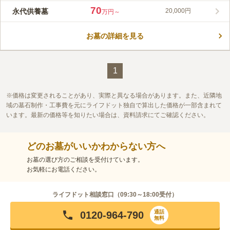
す。 都心の駅の近くにありながら、驚くほど静かな場所にあり
70
永代供養墓
20,000円
万円～
ます。 國學院大學、実践女子、青山学院初等部、東京女学館や
コメントの続きを読む
公立の小中学校、常陸宮邸などに囲まれ、治安の良さにも恵まれ
ています。
お墓の詳細を見る
口コミ評価
この霊園はまだ誰からも評価されていません。
1
価格は変更されることがあり、実際と異なる場合があります。また、近隣地
域の墓石制作・工事費を元にライフドット独自で算出した価格が一部含まれて
います。最新の価格等を知りたい場合は、資料請求にてご確認ください。
どのお墓がいいかわからない方へ
お墓の選び方のご相談を受付けています。
お気軽にお電話ください。
ライフドット相談窓口（
09:30～18:00
受付）
通話
0120-964-790
無料