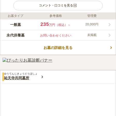
コメント・口コミを見る
お墓タイプ
参考価格
管理費
ライフドット編集部のコメント
「恵比寿駅」から徒歩5分というアクセスの良さが強みです。渋
235
一般墓
20,000円
万円（税込）～
谷のオフィス街に溶け込む洗練された外観で、可愛らしい「わら
べ地蔵」が門前で迎えてくれます。永代供養塔という合同墓があ
永代供養墓
未掲載
お問い合わせください
るので後継者のいない方でも安心。一般墓所のお求めには曹洞宗
コメントの続きを読む
台雲寺への入檀が必要ですが、期間契約小型供養墓は宗教不問で
利用できます。
お墓の詳細を見る
口コミ評価
4.6
みんなの評価
口コミ
1
件
周りはビルに囲まれて静かです。霊園内も掃除されてて綺麗でし
30代
男性
た。近くに公園もあります。
口コミの続きを読む
ゆうてんじきょうどうぼしょ
祐天寺共同墓所