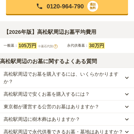
通話
0120-964-790
無料
【2026年版】高松駅周辺お墓平均費用
105万円
30万円
一般墓：
永代供養墓：
※墓石代別
?
高松駅周辺のお墓に関するよくある質問
高松駅周辺でお墓を購入するには、いくらかかります
か？
高松駅周辺で安くお墓を購入するには？
高松駅周辺
での購入費用の目安は、
一般墓が約272万円、永代供養
墓が約30万円
です。
東京都が運営する公営のお墓はありますか？
高松駅周辺
で一番安価な
お墓
は、
寶積寺
の
一般墓
で、
22万円
(墓石
一般墓を建てる場合は、「永代使用料（土地代）」と「墓石代」の
代別)
からお求めいただけます。
2つが主な費用となります。
高松駅周辺に樹木葬はありますか？
高松駅周辺
には、公営の霊園の掲載がありません。
一般的に最も費用を抑えられるのは、他の方のご遺骨と一緒に埋葬
高松駅周辺
の一般墓の永代使用料の平均は
105万円
で、墓石代は
東
一方で、
東京都
内には、県または市区町村が運営する公営の霊園が
する
「合祀墓（ごうしぼ）」
と呼ばれるタイプです。個別のお墓に
京都の平均
166.9万円
です。いずれも区画の広さや墓石の大きさ・
高松駅周辺で永代供養できるお墓・墓地はありますか？
高松駅周辺
には、樹木葬の掲載がありません。
16
件あります。
比べて省スペースで管理の手間がかからないため、費用が安く設定