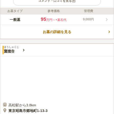
コメント・口コミを見る
お墓タイプ
参考価格
管理費
ライフドット編集部のコメント
多摩モノレール「立飛駅」「泉体育館駅」から徒歩約6分、JR中
95
一般墓
9,000円
万円～
+墓石代
央線立川駅や西武線玉川上水駅からもバス便が多数ある便利な立
地にある光隆寺立川別院墓地では、宗旨・宗派を問わず、寄付金
お墓の詳細を見る
の強要もなく、継承者がいない方でも安心してお申し込みいただ
コメントの続きを読む
ける永代供養システムを提供しています。充実した施設と広い駐
車場を完備しており、小さなお子様から高齢の方まで安心してご
口コミ評価
利用いただけます。
ほうしゃくじ
この霊園はまだ誰からも評価されていません。
寶積寺
高松駅から3.8km
東京昭島市郷地町1-13-3