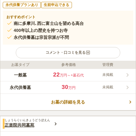
永代供養プランあり
生前申込できる
おすすめポイント
南に多摩川､西に富士山を望める高台
400年以上の歴史を持つお寺
永代供養墓は宗旨宗派が不問
コメント・口コミを見る
お墓タイプ
参考価格
管理費
ライフドット編集部のコメント
寶積寺は昭島市郷地町にある天台宗のお寺で、「郷地のお寺」と
22
一般墓
未掲載
万円～
+墓石代
して地域に親しまれています。境内は日当たりがよく、暖かい日
差しを感じながらお墓参りができる環境です。お墓のタイプは一
30
永代供養墓
未掲載
万円
般墓だけでなく永代供養墓もあります。後継者のいない方や一族
コメントの続きを読む
のお墓は不要とお考えの方でも利用可能です。周辺には「昭和記
念公園」や「多摩川緑地くじら運動公園」などレジャーを楽しめ
お墓の詳細を見る
口コミ評価
る公園があります。お墓参りの後に公園散策もいかがでしょう
この霊園はまだ誰からも評価されていません。
か。
しょうらくいんきょうどうぼえん
正楽院共同墓苑