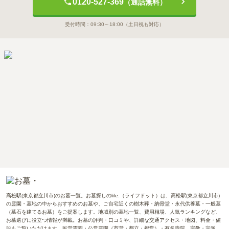
0120-527-369
（通話無料）
受付時間：
09:30～18:00
（土日祝も対応）
高松駅(東京都立川市)のお墓一覧。お墓探しのlife.（ライフドット）は、高松駅(東京都立川市)
の霊園・墓地の中からおすすめのお墓や、ご自宅近くの樹木葬・納骨堂・永代供養墓・一般墓
（墓石を建てるお墓）をご提案します。地域別の墓地一覧、費用相場、人気ランキングなど、
お墓選びに役立つ情報が満載。お墓の評判・口コミや、詳細な交通アクセス・地図、料金・値
段もご覧いただけます。民営霊園・公営霊園（市営・都立・都営）・有名寺院、宗教・宗派、