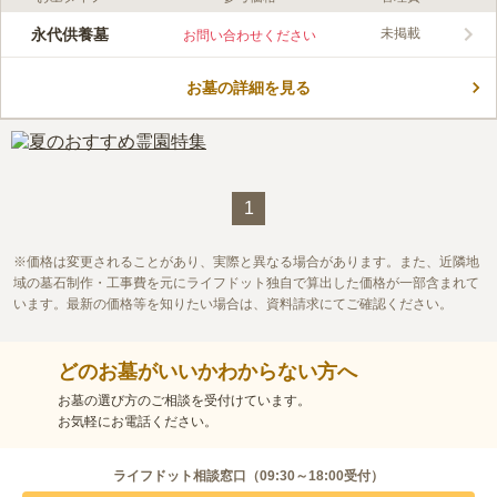
ライフドット編集部のコメント
正楽院が管理する、宗教・国籍など一切不問の永久供養墓です。
永代供養墓
未掲載
お問い合わせください
永久個人墓（戒名授与）1,000,000円の他に、納骨時に仏塔型の
容器に分骨して永代供養するやすらぎの塔（納骨室）300,000円
お墓の詳細を見る
があります。 生前申込みや、遺骨の受け入れも可能です。 バス
コメントの続きを読む
停や駅から徒歩すぐの場所にあるので、お参りの際には公共交通
機関の利用が便利です。
口コミ評価
この霊園はまだ誰からも評価されていません。
1
価格は変更されることがあり、実際と異なる場合があります。また、近隣地
域の墓石制作・工事費を元にライフドット独自で算出した価格が一部含まれて
います。最新の価格等を知りたい場合は、資料請求にてご確認ください。
どのお墓がいいかわからない方へ
お墓の選び方のご相談を受付けています。
お気軽にお電話ください。
ライフドット相談窓口（
09:30～18:00
受付）