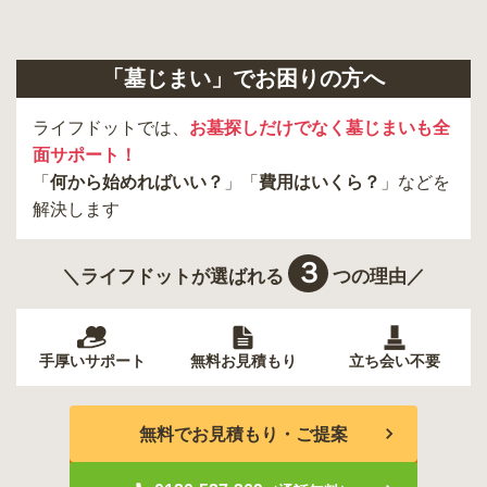
日野市
八王子市
大田区
中央区
多摩市
千代田区
調布市
足立区
「墓じまい」でお困りの方へ
東久留米市
葛飾区
墨田区
杉並区
新宿区
稲城市
板橋区
ライフドットでは、
お墓探しだけでなく墓じまいも全
面サポート！
「
何から始めればいい？
」「
費用はいくら？
」などを
解決します
３
＼ライフドットが選ばれる
つの理由／
手厚いサポート
無料お見積もり
立ち会い不要
無料でお見積もり・ご提案