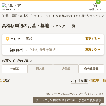
0
検討リスト
【お墓・霊園・墓地探し】ライフドット
東京都のおすすめお墓一覧ランキング
高松駅周辺のお墓・墓地
ランキング・一覧
変更する
高松
エリア
変更する
こだわり条件を選択
詳細条件
お墓タイプから選ぶ
一般墓
樹木葬
納骨堂
永代供養墓
1
-
3
/
3
件
おすすめ順
価格安い順
※このページにはPRリンクが含まれています
チェックして検討リストに追加・まとめて資料請求