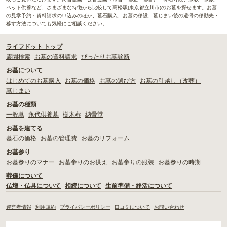
ペット供養など、さまざまな特徴から比較して高松駅(東京都立川市)のお墓を探せます。お墓
の見学予約・資料請求の申込みのほか、墓石購入、お墓の移設、墓じまい後の遺骨の移動先・
移す方法についても気軽にご相談ください。
ライフドット トップ
霊園検索
お墓の資料請求
ぴったりお墓診断
お墓について
はじめてのお墓購入
お墓の価格
お墓の選び方
お墓の引越し（改葬）
墓じまい
お墓の種類
一般墓
永代供養墓
樹木葬
納骨堂
お墓を建てる
墓石の価格
お墓の管理費
お墓のリフォーム
お墓参り
お墓参りのマナー
お墓参りのお供え
お墓参りの服装
お墓参りの時期
葬儀について
仏壇・仏具について
相続について
生前準備・終活について
運営者情報
利用規約
プライバシーポリシー
口コミについて
お問い合わせ