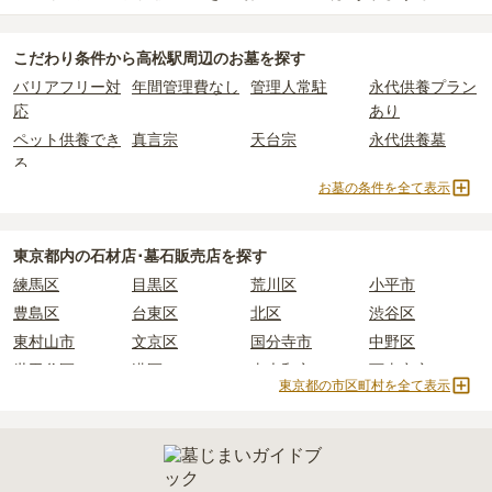
素材によって変わります。
自然葬をお考えの場合は、海洋散骨もご検討ください。
されています。
樹木葬・納骨堂・永代供養墓は、基本的に墓石代がかからず、永代
高松駅周辺
には、永代供養できるお墓・墓地が
2
件あります。
公営霊園は民営の霊園と異なり、契約にあたって応募資格が設けら
価格の目安は、1名あたり5万円〜30万円程度です。
使用料のみかかります。
こだわり条件から
高松駅周辺
のお墓を探す
詳しくは、
高松駅周辺
の永代供養の一覧
をご覧ください。
れているケースがほとんどです。
バリアフリー対
年間管理費なし
管理人常駐
永代供養プラン
主な条件として、遺骨がすでにある、該当の市区町村に一定年数以
高松駅周辺
で安価なお墓を探したい場合は、
価格の安い順
で並び替
なお、お墓によっては以下の費用が別途かかる場合があります。
応
あり
上住んでいるなどが挙げられます。
えてお墓を探すのがおすすめです。
・
開眼法要の費用
：お墓を新しく建てた際に行う儀式のための費
ペット供養でき
真言宗
天台宗
永代供養墓
条件を満たさない場合は、申し込み自体ができないことも多いた
用。僧侶に渡すお布施がかかります。
る
め、事前の確認が重要です。
・
納骨式の費用
：お墓に遺骨を納める儀式のための費用。僧侶に渡
お墓の条件を全て表示
契約条件の詳細は、各霊園のページをご確認いただくか、資料請求
寺院墓地
1人用区画あり
すお布施、会食などの費用がかかります。
よりお問い合わせください。
・
年間管理費
：お墓の管理費。契約後、毎年発生するケースがあり
ます。
東京都
内の石材店･墓石販売店を探す
練馬区
目黒区
荒川区
小平市
正確な費用は、区画や石材の選び方によって大きく変わるため、見
豊島区
台東区
北区
渋谷区
積もりを取るまで確定しません。
現地見学では、担当者に「提示金額以外にかかる費用はないか」を
東村山市
文京区
国分寺市
中野区
必ず確認することをおすすめします。
世田谷区
港区
東大和市
西東京市
東京都の市区町村を全て表示
現地への見学が難しい場合は、資料請求でも各霊園の詳しい料金案
立川市
奥多摩町
瑞穂町
江東区
内を取り寄せることができます。
小金井市
日の出町
品川区
三鷹市
狛江市
町田市
府中市
江戸川区
羽村市
昭島市
あきる野市
青梅市