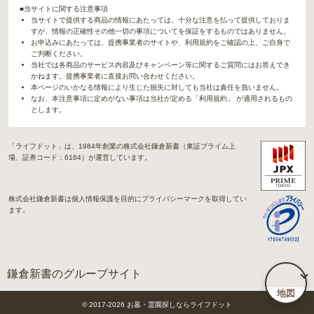
■当サイトに関する注意事項
当サイトで提供する商品の情報にあたっては、十分な注意を払って提供しておりま
すが、情報の正確性その他一切の事項についてを保証をするものではありません。
お申込みにあたっては、提携事業者のサイトや、利用規約をご確認の上、ご自身で
ご判断ください。
当社では各商品のサービス内容及びキャンペーン等に関するご質問にはお答えでき
かねます。提携事業者に直接お問い合わせください。
本ページのいかなる情報により生じた損失に対しても当社は責任を負いません。
なお、本注意事項に定めがない事項は当社が定める「利用規約」 が適用されるもの
とします。
「ライフドット」は、1984年創業の株式会社鎌倉新書（東証プライム上
場、証券コード：6184）が運営しています。
株式会社鎌倉新書は個人情報保護を目的にプライバシーマークを取得してい
ます。
鎌倉新書のグループサイト
地図
「Life.（ライフドット）」関連サイト
© 2017-
2026
お墓・霊園探しならライフドット