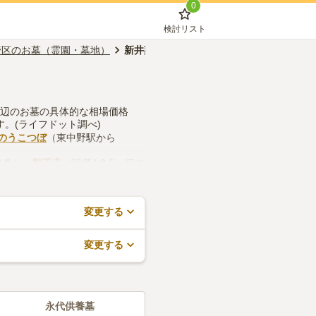
0
検討リスト
野区のお墓（霊園・墓地）
新井薬師前駅のお墓（霊園・墓地）
周辺のお墓の具体的な相場価格
す。(ライフドット調べ)
 のうこつぼ
（東中野駅から
1件）、
願正寺
（評価4.2点・口コ
事務所などの設備や管理体制、近
ますので、活用してみてくださ
変更する
変更する
永代供養墓