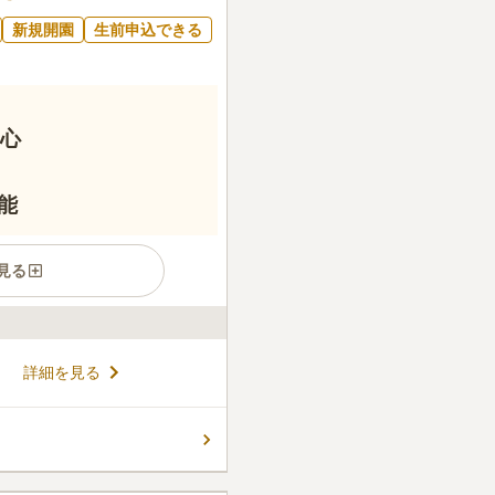
新規開園
生前申込できる
安心
能
見る
まれた樹木葬墓地です。見た
詳細を見る
、そのときどきのハーブが香
くなるような区画になってい
る花の絵柄は8種類から選ぶ
コメントの続きを読む
ジナルデザインも可能です。1
能で、納骨ポット内に縦に納骨