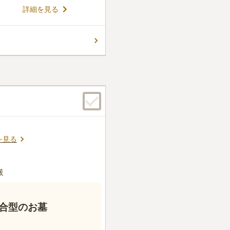
件
詳細を見る
ら墓地へ向かう商店街に花屋
に行けるので便利。
口コミの続きを読む
を見る
派
合型のお墓