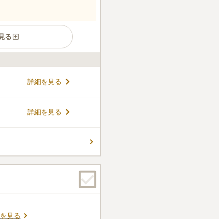
見る
子、長門裕之・南田洋子夫妻
詳細を見る
りながら15台収容可能な駐
に行くこともできます。のう
が、真宗大谷派・髙德寺の門
コメントの続きを読む
詳細を見る
あるので、開門時間の7時半～
も好きなときにお参りできるの
とても静かな環境でとなってい
ん。
見えない配慮がされていま
ず心静かにお参りすることが
での永代供養です。 のうこつ
きるマンション型のお墓とな
を見る