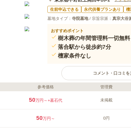
生前申込できる
永代供養プランあり
檀
墓地タイプ：
寺院墓地
/ 宗旨宗派：
真宗大谷
おすすめポイント
樹木葬の年間管理料一切無料
落合駅から徒歩約7分
檀家条件なし
コメント・口コミを
参考価格
管理費
ライフドット編集部のコメント
願正寺は沢山の寺院が軒を連ね、
50
未掲載
万円～
+墓石代
雰囲気をもつ上高田にあります。
持つ敷地内には、大きな墓石はも
立てやすいように整備されていま
50
0円
万円～
ー大佐」が寄与したハナミズキの
る見どころがあります。
口コミ評価