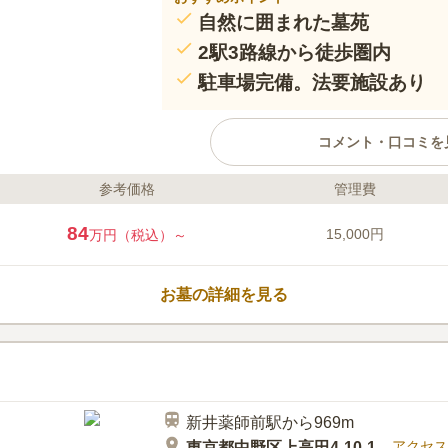
自然に囲まれた墓苑
2駅3路線から徒歩圏内
駐車場完備。法要施設あり
コメント・口コミを
参考価格
管理費
口コミ評価
4.4
みんなの評価
口コミ
1
84
15,000円
万円（税込）～
最寄り駅から、お墓までの間に、
50代
女性
の前にお寿司やがありますが、法事の時は
か、そのお店の送迎バスを利用して行きま
お墓の詳細を見る
山あるところです。
新井薬師前駅から969m
アクセス
東京都中野区上高田4-10-1