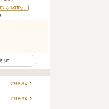
家になる必要なし
派
見る
地域全体が故人の御心を祭る
詳細を見る
都内では珍しく、広い面積を
ちろん、コンパクトな墓石も
す。墓苑内には「マッカーサ
コメントの続きを読む
詳細を見る
木など日米修好の歴史がわか