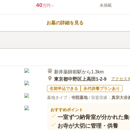
40
4.2
みんなの評価
口コミ
2
未掲載
万円～
前問で答えてしまった通り、駅か
70代
女性
があるので、自宅から嵩張る生花を持たず
お墓の詳細を見る
新井薬師前駅から1.3km
アクセス
東京都中野区上高田1-2-9
生前申込できる
永代供養プランあり
墓地タイプ：
寺院墓地
/ 宗旨宗派：
真宗大谷
おすすめポイント
一室ずつ納骨室が分かれた集
お寺が大切に管理・供養