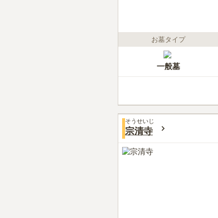
お墓タイプ
一般墓
そうせいじ
宗清寺