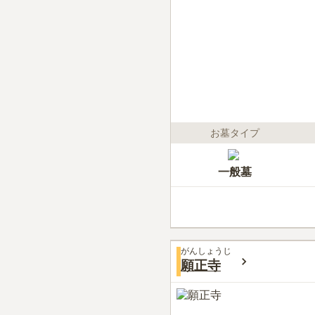
お墓タイプ
一般墓
がんしょうじ
願正寺