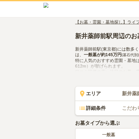
【お墓・霊園・墓地探し】ライ
新井薬師前駅周辺のお
新井薬師前駅(東京都)には数多
は、
一般墓
が約
145万円
(墓石代別)
特に人気のおすすめ霊園・墓地
612m）が挙げられます。
口コミ評価の高い注目のお墓・
ミ2件）があります。
新井薬師前駅(東京都)でお墓探
隣での供花やお線香の入手方法
エリア
新井薬
い。
詳細条件
こだわ
お墓タイプから選ぶ
一般墓