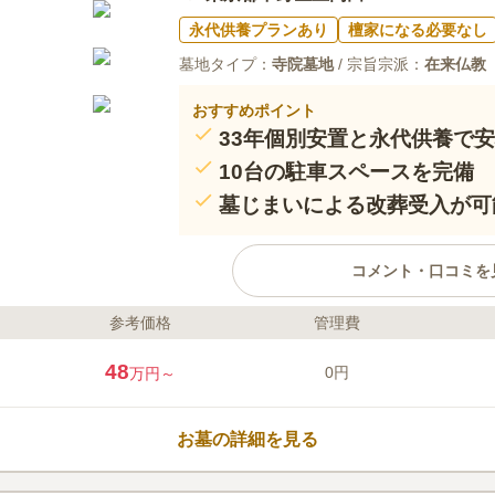
永代供養プランあり
檀家になる必要なし
墓地タイプ：
寺院墓地
/ 宗旨宗派：
在来仏教
おすすめポイント
33年個別安置と永代供養で
10台の駐車スペースを完備
墓じまいによる改葬受入が可
コメント・口コミを
参考価格
管理費
ライフドット編集部のコメント
保善寺の境内にある、ハーブに囲
48
0円
万円～
目が彩り豊かで美しいだけでなく
り、お墓参りのたびに深呼吸した
ます。石碑は3種類から、彫刻され
お墓の詳細を見る
ことができます。家紋の他、オリ
区画に4人まで埋葬することが可
口コミ評価