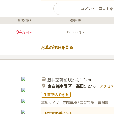
コメント・口コミを
参考価格
管理費
ライフドット編集部のコメント
墓苑を管理する実相院は、正平7年(
94
12,000円～
万円～
る、歴史深い寺院です。都心にあ
豊かな環境です。 西武新宿線「沼
アクセスが非常に良好です。 春
お墓の詳細を見る
の桜が見事で、お参りの楽しみの
は実相院が相談から請け負ってく
口コミ評価
3.4
みんなの評価
口コミ
4
お供え物、花など、駅より商店街
30代
男性
なものであれば、そろいますし、食事時も
新井薬師前駅から1.2km
アクセス
東京都中野区上高田1-27-6
生前申込できる
墓地タイプ：
寺院墓地
/ 宗旨宗派：
曹洞宗
おすすめポイント