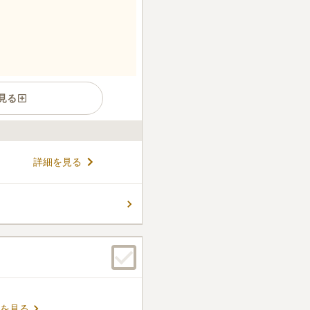
見る
件
詳細を見る
花屋さんがあります。寺の目
、車で５分の所に、タクシー
す。住宅街ですが、お寺が沢
口コミの続きを読む
を見る