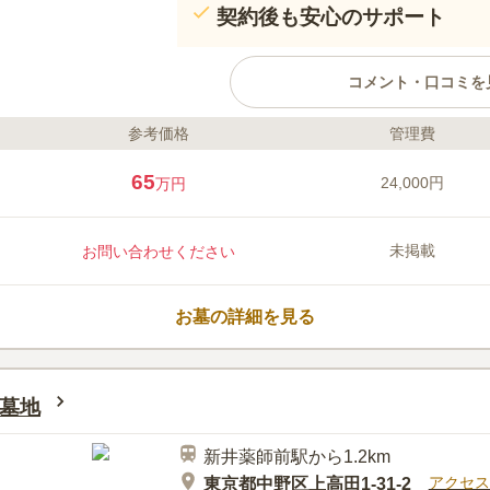
契約後も安心のサポート
コメント・口コミを
参考価格
管理費
ライフドット編集部のコメント
新井白石夫妻や、美容化の山野愛
65
24,000円
万円
等が眠っている名刹です。都心であ
車場を完備しており、車でお参り
こつぼは過去の宗旨は問いません
未掲載
お問い合わせください
徒になる必要があります。屋外に
17時半であれば、365日いつで
口コミ評価
も嬉しいポイントです。 周辺は
この霊園はまだ誰からも評価されていませ
お墓の詳細を見る
ます。周囲は塀に囲まれ外部から
す。お参りの際には人目を気にせ
可能です。供養形態はのうこつぼ
ち
墓地
ぼは従来のお墓と近い形で利用で
っています。
新井薬師前駅から1.2km
アクセス
東京都中野区上高田1-31-2