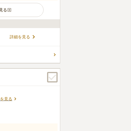
見る
1352)ごろに健立したとされ
詳細を見る
りながら、公園に囲まれた緑
袋駅」からも徒歩3分と交通
には山門から上にはみ出るほど
コメントの続きを読む
一つになります。法要の際に
れるので心配無用です。
件
を経由してくるので、一般的
商店街で可能です。
口コミの続きを読む
を見る