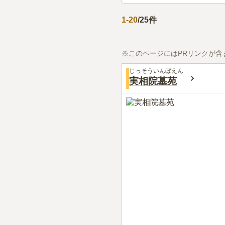
1
-
20
/
25
件
※このページにはPRリンクが含
じっそういんぼえん
実相院墓苑