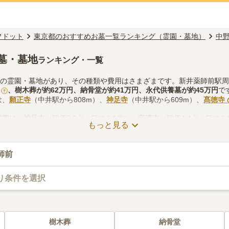
フドット
東京都のおすすめお墓一覧ランキング（霊園・墓地）
中
墓・墓地
ランキング・一覧
くの霊園・墓地があり、その種類や費用はさまざまです。新井薬師前駅
、
樹木葬
が約
62万円
、
納骨堂
が約
41万円
、
永代供養墓
が約
45万円
で
?
は、
願正寺
（中井駅から808m）、
神足寺
（中井駅から609m）、
髙徳寺
霊園は、
神足寺
（評価5.0点・口コミ1件）、
宗清寺
（評価4.4点・口コミ
もっと見る
しをする際は、自宅からの交通アクセスを確認しつつ、法要施設や管理
などを考慮して選ぶとよいでしょう。資料請求や見学予約が無料ででき
師前
り条件を選択
樹木葬
納骨堂