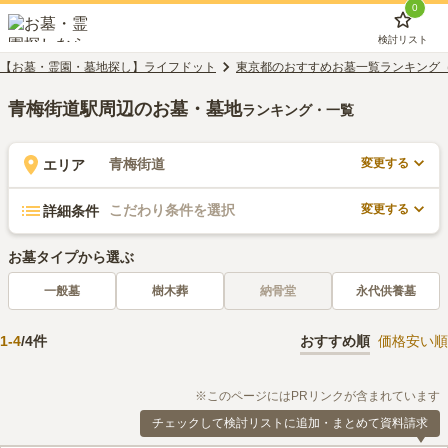
0
検討リスト
【お墓・霊園・墓地探し】ライフドット
東京都のおすすめお墓一覧ランキング
青梅街道駅周辺のお墓・墓地
ランキング・一覧
変更する
青梅街道
エリア
変更する
こだわり条件を選択
詳細条件
お墓タイプから選ぶ
一般墓
樹木葬
納骨堂
永代供養墓
1
-
4
/
4
件
おすすめ順
価格安い順
※このページにはPRリンクが含まれています
チェックして検討リストに追加・まとめて資料請求