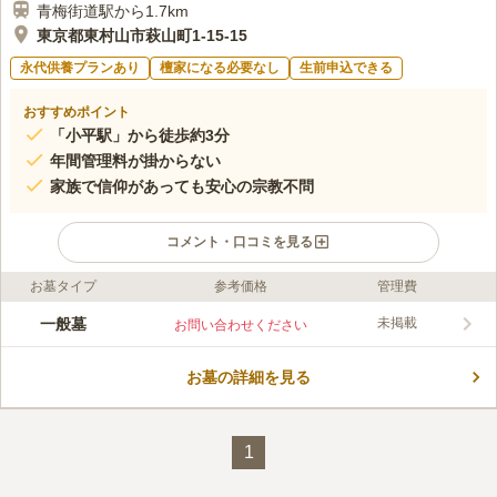
青梅街道駅から1.7km
東京都東村山市萩山町1-15-15
永代供養プランあり
檀家になる必要なし
生前申込できる
おすすめポイント
「小平駅」から徒歩約3分
年間管理料が掛からない
家族で信仰があっても安心の宗教不問
コメント・口コミを見る
お墓タイプ
参考価格
管理費
ライフドット編集部のコメント
「小平駅」から徒歩3分というアクセス抜群の所にあります。禅
一般墓
未掲載
お問い合わせください
宗の寺院である国平寺の中にある室内墓苑です。寺院は前主です
が、宗教不問で埋葬を受け付け可能です。年間管理料が一切不要
お墓の詳細を見る
で、一度建立すれば子孫（後継者）がいなくとも寺院が永代に亘
コメントの続きを読む
りお祀りしてくれます。室内墓苑は本堂の後ろにある階段の先に
あり、見慣れたものとは少し形が違う墓石が並んでおります。
口コミ評価
この霊園はまだ誰からも評価されていません。
1