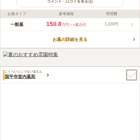
コメント・口コミを見る
お墓タイプ
参考価格
管理費
ライフドット編集部のコメント
都立 小平霊園は、東村山市萩山にある宗旨・宗派自由の霊園で
150.8
一般墓
1,220円
万円～
+墓石代
す。1948年につくられた歴史ある霊園で、歴史上で有名な政治
家や文化人などが眠っており、特に作家や詩人のお墓が数多くあ
お墓の詳細を見る
ります。 昔ながらのお墓や近代的なお墓が数多く立ち並んでい
コメントの続きを読む
ますが、樹木葬や樹林墓地も行っており、都立霊園の中では時代
の流れにいち早く対応している霊園と言えます。 この霊園の園
口コミ評価
路には、ケヤキやさくら、三本松などが植えられ、緑あふれる街
3.8
みんなの評価
口コミ
47
件
道があります。自然が豊かな霊園です。また、敷地内の半分は樹
霊園近くや霊園内に売店はあるが、利用したことは過去に一度ほ
50代
男性
林や草地になっており、一面に緑が広がっています。 小平霊園
こくへいじしつないぼえん
どしかない。お花やお供え物は、あらかじめ自宅近くなど別の店にて購入
は非常に緑豊かで気持ちの良い雰囲気の霊園です。 お参りに来
国平寺室内墓苑
し参拝している。
ている人も多いですが、付近の方の散歩コースにもなっているよ
口コミの続きを読む
うで、意外に多くの人が霊園内を通っていきます。芝生の通路も
印象的で、お参りだけでなく、散策にも訪れたい霊園です。