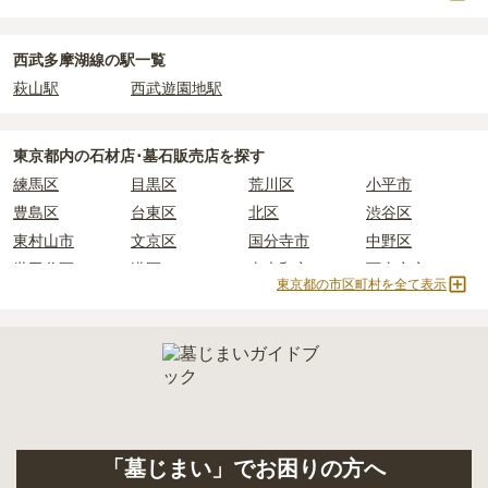
ます。
西武多摩湖線の駅一覧
正確な費用は、区画や石材の選び方によって大きく変わるため、見
萩山駅
西武遊園地駅
積もりを取るまで確定しません。
現地見学では、担当者に「提示金額以外にかかる費用はないか」を
必ず確認することをおすすめします。
東京都
内の石材店･墓石販売店を探す
現地への見学が難しい場合は、資料請求でも各霊園の詳しい料金案
練馬区
目黒区
荒川区
小平市
内を取り寄せることができます。
豊島区
台東区
北区
渋谷区
東村山市
文京区
国分寺市
中野区
世田谷区
港区
東大和市
西東京市
東京都の市区町村を全て表示
立川市
奥多摩町
瑞穂町
江東区
小金井市
日の出町
品川区
三鷹市
狛江市
町田市
府中市
江戸川区
羽村市
昭島市
あきる野市
青梅市
日野市
八王子市
大田区
中央区
多摩市
千代田区
調布市
足立区
「墓じまい」でお困りの方へ
東久留米市
葛飾区
墨田区
杉並区