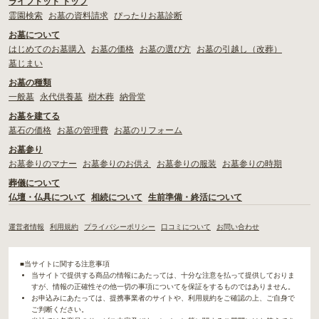
ライフドット トップ
霊園検索
お墓の資料請求
ぴったりお墓診断
お墓について
はじめてのお墓購入
お墓の価格
お墓の選び方
お墓の引越し（改葬）
墓じまい
お墓の種類
一般墓
永代供養墓
樹木葬
納骨堂
お墓を建てる
墓石の価格
お墓の管理費
お墓のリフォーム
お墓参り
お墓参りのマナー
お墓参りのお供え
お墓参りの服装
お墓参りの時期
葬儀について
仏壇・仏具について
相続について
生前準備・終活について
運営者情報
利用規約
プライバシーポリシー
口コミについて
お問い合わせ
■当サイトに関する注意事項
当サイトで提供する商品の情報にあたっては、十分な注意を払って提供しておりま
すが、情報の正確性その他一切の事項についてを保証をするものではありません。
お申込みにあたっては、提携事業者のサイトや、利用規約をご確認の上、ご自身で
ご判断ください。