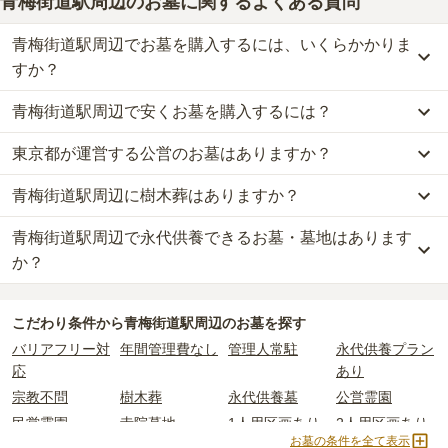
青梅街道駅周辺のお墓に関するよくある質問
青梅街道駅周辺でお墓を購入するには、いくらかかりま
すか？
青梅街道駅周辺で安くお墓を購入するには？
青梅街道駅周辺
での購入費用の目安は、
一般墓が約467万円、樹木
葬が約70万円、永代供養墓が約50万円
です。
東京都が運営する公営のお墓はありますか？
青梅街道駅周辺
で一番安価な
お墓
は、
小平ふれあいパーク
の
樹木葬
一般墓を建てる場合は、「永代使用料（土地代）」と「墓石代」の
で、
50万円
からお求めいただけます。
2つが主な費用となります。
青梅街道駅周辺に樹木葬はありますか？
青梅街道駅周辺
には、
東京都
が運営する公営の霊園が
1
件ありま
一般的に最も費用を抑えられるのは、他の方のご遺骨と一緒に埋葬
青梅街道駅周辺
の一般墓の永代使用料の平均は
300万円
で、墓石代
す。
する
「合祀墓（ごうしぼ）」
と呼ばれるタイプです。個別のお墓に
は
東京都の平均
166.9万円
です。いずれも区画の広さや墓石の大き
青梅街道駅周辺で永代供養できるお墓・墓地はあります
青梅街道駅周辺
には、
2
件の樹木葬があります。
都立 小平霊園
がそれにあたります。
比べて省スペースで管理の手間がかからないため、費用が安く設定
さ・素材によって変わります。
詳しくは、
青梅街道駅周辺
の樹木葬の一覧
をご覧ください。
か？
されています。
樹木葬・納骨堂・永代供養墓は、基本的に墓石代がかからず、永代
公営霊園は民営の霊園と異なり、契約にあたって応募資格が設けら
価格の目安は、1名あたり5万円〜30万円程度です。
使用料のみかかります。
青梅街道駅周辺
には、永代供養できるお墓・墓地が
4
件あります。
れているケースがほとんどです。
こだわり条件から
青梅街道駅周辺
のお墓を探す
詳しくは、
青梅街道駅周辺
の永代供養の一覧
をご覧ください。
主な条件として、遺骨がすでにある、該当の市区町村に一定年数以
青梅街道駅周辺
で安価なお墓を探したい場合は、
価格の安い順
で並
なお、お墓によっては以下の費用が別途かかる場合があります。
バリアフリー対
年間管理費なし
管理人常駐
永代供養プラン
上住んでいるなどが挙げられます。
び替えてお墓を探すのがおすすめです。
・
開眼法要の費用
：お墓を新しく建てた際に行う儀式のための費
応
あり
条件を満たさない場合は、申し込み自体ができないことも多いた
用。僧侶に渡すお布施がかかります。
め、事前の確認が重要です。
宗教不問
樹木葬
永代供養墓
公営霊園
・
納骨式の費用
：お墓に遺骨を納める儀式のための費用。僧侶に渡
契約条件の詳細は、各霊園のページをご確認いただくか、資料請求
すお布施、会食などの費用がかかります。
民営霊園
寺院墓地
1人用区画あり
2人用区画あり
よりお問い合わせください。
お墓の条件を全て表示
・
年間管理費
：お墓の管理費。契約後、毎年発生するケースがあり