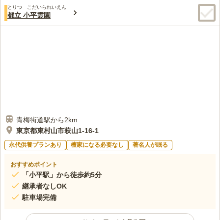
最寄り駅近くに大型スーパーがあるのでお花など購入可能と思い
60代
男性
とりつ こだいられいえん
ますが、霊園にお花などが1000円～2000円で購入でき、線香もあります。
都立 小平霊園
霊園から500ｍほどのところにファミレスがありますが、法事の際はみんな
一旦自分の家に帰って、14時以降に新宿などに再集合して法事後の食事を
するようにしています。霊園は造園業店が運営しているので花が植えられ
ているのと全体での設計ができていて普通に散歩できそうなところです。
口コミの続きを読む
青梅街道駅から2km
東京都東村山市萩山1-16-1
永代供養プランあり
檀家になる必要なし
著名人が眠る
おすすめポイント
「小平駅」から徒歩約5分
継承者なしOK
駐車場完備