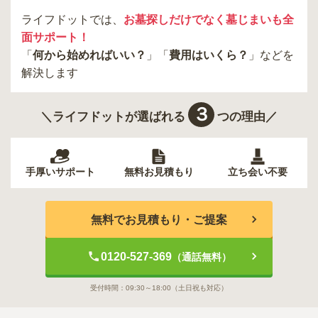
新宿区
稲城市
板橋区
ライフドットでは、
お墓探しだけでなく墓じまいも全
面サポート！
「
何から始めればいい？
」「
費用はいくら？
」などを
解決します
３
＼ライフドットが選ばれる
つの理由／
手厚いサポート
無料お見積もり
立ち会い不要
無料でお見積もり・ご提案
0120-527-369
（通話無料）
受付時間：
09:30～18:00
（土日祝も対応）