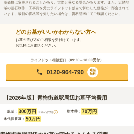
価格は変更されることがあり、実際と異なる場合があります。また、近隣地
域の墓石制作・工事費を元にライフドット独自で算出した価格が一部含まれて
います。最新の価格等を知りたい場合は、資料請求にてご確認ください。
どのお墓がいいかわからない方へ
お墓の選び方のご相談を受付けています。
お気軽にお電話ください。
ライフドット相談窓口（
09:30～18:00
受付）
通話
0120-964-790
無料
【2026年版】青梅街道駅周辺お墓平均費用
300万円
70万円
一般墓：
樹木葬：
※墓石代別
?
50万円
永代供養墓：