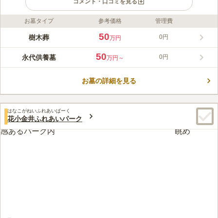
コメント・口コミを見る
お墓タイプ
参考価格
管理費
ライフドット編集部のコメント
西武新宿線「小平駅」から約7分とアクセス良好な立地のガーデ
50
樹木葬
0円
万円
ニング霊園。駐車場も完備しているため、お車で行く場合も安心
です。一般墓所・樹木葬・永代供養墓から希望に合わせて選ぶこ
50
永代供養墓
0円
万円～
とができ、どれも個性的な作りになっています。木の温もりを感
コメントの続きを読む
じられる休憩スペースと花木に囲まれて心地よい風を感じられる
オープンテラスがあり、心和やかにゆったりとした時を過ごすこ
お墓の詳細を見る
口コミ評価
とができますよ。船底をモチーフにした天井が特徴のホールも、
3.9
みんなの評価
口コミ
10
件
法要をはじめとした多目的で使うことができます。
食事所や自動販売機には周りに少な過ぎて不満を感じてます。が
40代
女性
はなこがねいふれあいぱーく
ふれあいパーク内のを利用すれば良いようになってます。定価やそれより
花小金井ふれあいパーク
少し高目なので、もっと周りに自販機などあればいいなぁといつも思って
ます
口コミの続きを読む