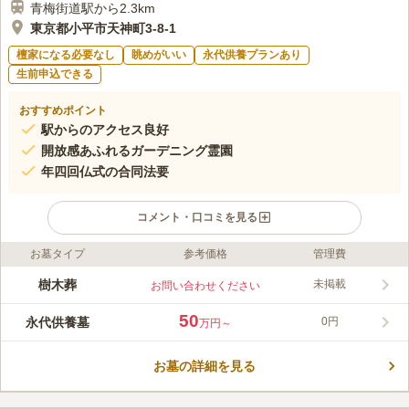
青梅街道駅から2.3km
東京都小平市天神町3-8-1
檀家になる必要なし
眺めがいい
永代供養プランあり
生前申込できる
おすすめポイント
駅からのアクセス良好
開放感あふれるガーデニング霊園
年四回仏式の合同法要
コメント・口コミを見る
お墓タイプ
参考価格
管理費
ライフドット編集部のコメント
ステンドグラスからの明るい光が降りそそぐホールやオープンテ
樹木葬
未掲載
お問い合わせください
ラスがあり、閑静な住宅街に位置し、落ち着いた雰囲気でお参り
ができます。 墓碑には人と人の和、やわらかさを表す「和」の
50
永代供養墓
0円
万円～
文字を刻まれており、魂のやすらぎや、新しい縁を結ばれた方々
コメントの続きを読む
とともに、永代にわたってお守りする永代供養墓がございます。
美しいバラのアーチやバラの香りが漂い、心地よさを感じること
お墓の詳細を見る
口コミ評価
ができる公園のような霊園になってます。
3.9
みんなの評価
口コミ
10
件