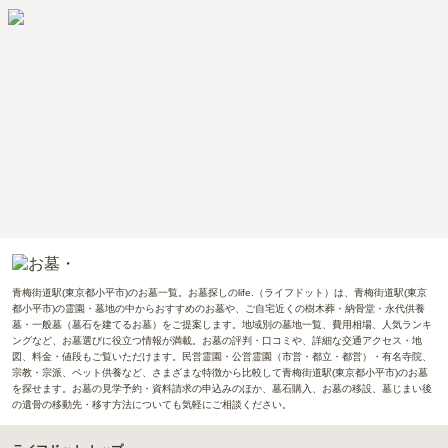
青梅街道駅(東京都小平市)のお墓一覧。お墓探しのlife.（ライフドット）は、青梅街道駅(東京
都小平市)の霊園・墓地の中からおすすめのお墓や、ご自宅近くの樹木葬・納骨堂・永代供養
墓・一般墓（墓石を建てるお墓）をご提案します。地域別の墓地一覧、費用相場、人気ランキ
ングなど、お墓選びに役立つ情報が満載。お墓の評判・口コミや、詳細な交通アクセス・地
図、料金・値段もご覧いただけます。民営霊園・公営霊園（市営・都立・都営）・有名寺院、
宗教・宗派、ペット供養など、さまざまな特徴から比較して青梅街道駅(東京都小平市)のお墓
を探せます。お墓の見学予約・資料請求の申込みのほか、墓石購入、お墓の移設、墓じまい後
の遺骨の移動先・移す方法についても気軽にご相談ください。