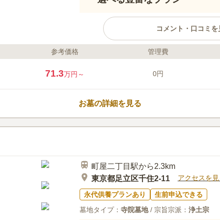
コメント・口コミを
参考価格
管理費
ライフドット編集部のコメント
都電荒川線「町屋二丁目駅」から
71.3
0円
万円～
線・京成本線「町屋駅」からも徒
い場所にある樹木葬です。 将来
込み可能で、法要施設も多変充実
お墓の詳細を見る
にふさわしい条件が整っています！
Amore～」を管理・運営している
口コミ評価
開創された「慈眼寺」です。真言
この霊園はまだ誰からも評価されていませ
教や宗派を限定せずどなたでも利
町屋二丁目駅から2.3km
アクセスを見
東京都足立区千住2-11
永代供養プランあり
生前申込できる
墓地タイプ：
寺院墓地
/ 宗旨宗派：
浄土宗