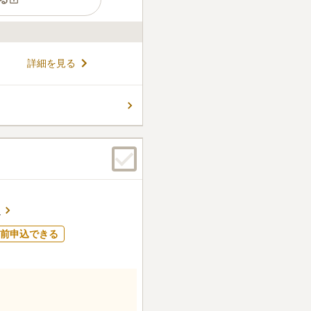
ている歴史ある寺院です。 ご
詳細を見る
継がれ、眼病や産婦さんにま
。 境内は隅々まで清潔感があ
。 慈眼寺には一般墓のほか、
コメントの続きを読む
る
前申込できる