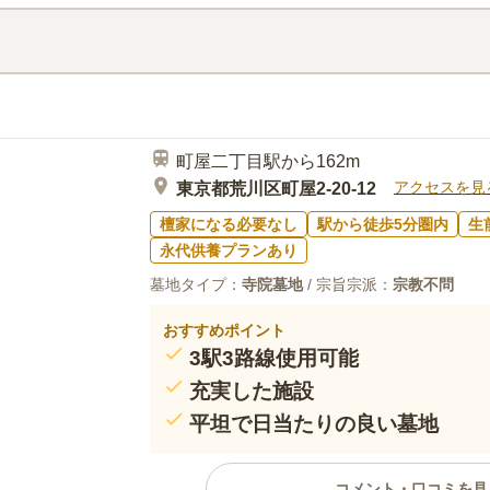
口コミ評価
この霊園はまだ誰からも評価されていません。
町屋二丁目駅から162m
アクセスを見
東京都荒川区町屋2-20-12
檀家になる必要なし
駅から徒歩5分圏内
生
永代供養プランあり
墓地タイプ：
寺院墓地
/ 宗旨宗派：
宗教不問
おすすめポイント
3駅3路線使用可能
充実した施設
平坦で日当たりの良い墓地
コメント・口コミを見