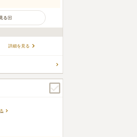
見る
徒歩約1分！東京メトロ千代田
詳細を見る
歩約5分と、とても利便性の良
安心の永代供養、生前でのお申
しており、まさに理想のお墓
コメントの続きを読む
 「町屋オリーブ樹木墓苑 ～
のは、慶長3年（1598年）に
宗のお寺ですが、樹木葬は宗
ん。
用することができます。
る