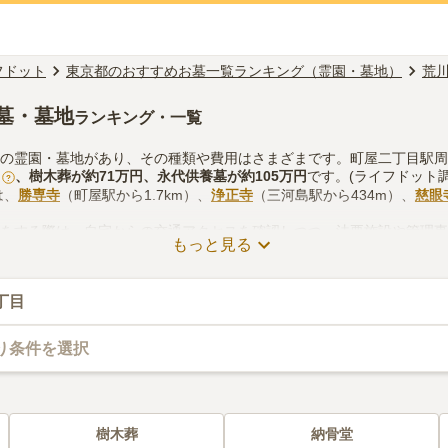
フドット
東京都のおすすめお墓一覧ランキング（霊園・墓地）
荒
墓・墓地
ランキング・一覧
くの霊園・墓地があり、その種類や費用はさまざまです。町屋二丁目駅
、
樹木葬
が約
71万円
、
永代供養墓
が約
105万円
です。(ライフドット調
?
は、
勝専寺
（町屋駅から1.7km）、
浄正寺
（三河島駅から434m）、
慈眼
しをする際は、自宅からの交通アクセスを確認しつつ、法要施設や管理
もっと見る
などを考慮して選ぶとよいでしょう。資料請求や見学予約が無料ででき
丁目
り条件を選択
樹木葬
納骨堂