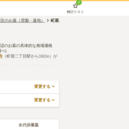
0
検討リスト
川区のお墓（霊園・墓地）
町屋二丁目駅のお墓（霊園・墓地）
周辺のお墓の具体的な相場価格
べ)
寺
（町屋二丁目駅から162m）が
事務所などの設備や管理体制、近
ますので、活用してみてくださ
変更する
変更する
永代供養墓