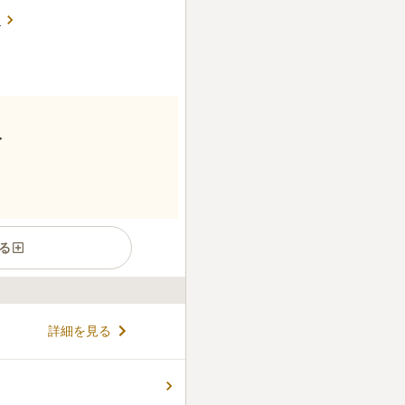
る
分
る
の近隣駅からも有料バスを使っ
詳細を見る
です。荒川区の住宅街にあり
なっています。整理された墓
とが出来、緑との調和が目に
コメントの続きを読む
車でのアクセスも良好です。