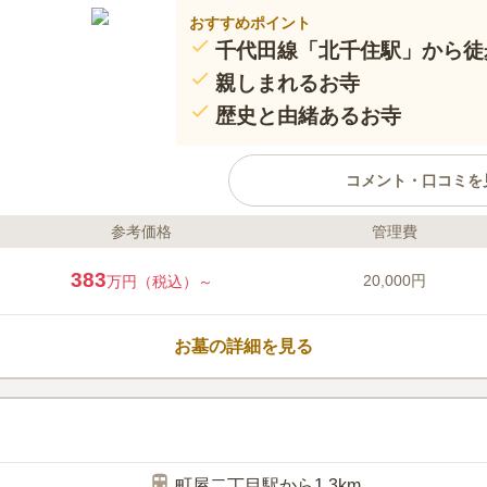
おすすめポイント
千代田線「北千住駅」から徒
親しまれるお寺
歴史と由緒あるお寺
コメント・口コミを
参考価格
管理費
ライフドット編集部のコメント
乗換駅として毎日多くの方に利用
383
20,000円
万円（税込）～
駅」から徒歩5分ほどの位置にあ
千住でもっとも古い寺院です。 
り、「赤門寺」とも呼ばれ、江戸
お墓の詳細を見る
て利用していたといわれています
目を引く「勝専寺」は、日当たり
口コミ評価
は、歴史と由緒あるお寺ならでは
3.8
みんなの評価
口コミ
2
駅前なので、店はたくさんありま
50代
女性
もお供物も予め用意してもらうことができ
町屋二丁目駅から1.3km