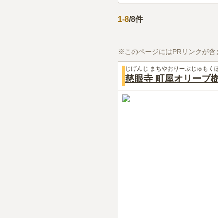
1
-
8
/
8
件
※このページにはPRリンクが含
じげんじ まちやおりーぶじゅもく
慈眼寺 町屋オリーブ樹