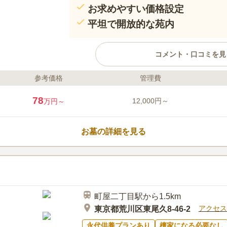
お求めやすい価格設定
平坦で開放的な苑内
コメント・口コミを見
参考価格
管理費
ライフドット編集部のコメント
苑内は高さを抑えたつくりで、平坦な
78
12,000円～
万円～
カー連れの方、車いすの方など、どな
す。そよぐ風や太陽の光を感じながら
放的な墓苑です。都会の喧騒を離れた
お墓の詳細を見る
代金がセットで約８０万円という良心
なっています。
口コミ評価
この霊園はまだ誰からも評価されていません。
町屋二丁目駅から1.5km
アクセス
東京都荒川区東尾久8-46-2
永代供養プランあり
檀家になる必要なし