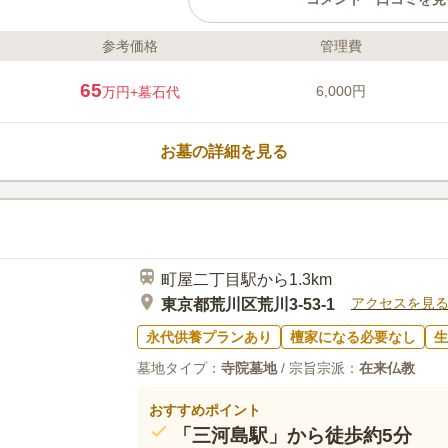
参考価格
管理費
ライフドット編集部のコメント
慶長3年（1598年）の創建と伝えられ
65
6,000円
万円
+墓石代
本尊である朝日薬師如来の霊験が語り
つわるご利益などが伝えられています
り、日当たりもよく明るい雰囲気です
お墓の詳細を見る
永代供養塔と合祀塔が別にあります。
口コミ評価
この霊園はまだ誰からも評価されていません。
町屋二丁目駅から1.3km
アクセスを見
東京都荒川区荒川3-53-1
永代供養プランあり
檀家になる必要なし
生
墓地タイプ：
寺院墓地
/ 宗旨宗派：
在来仏教
おすすめポイント
「三河島駅」から徒歩約5分