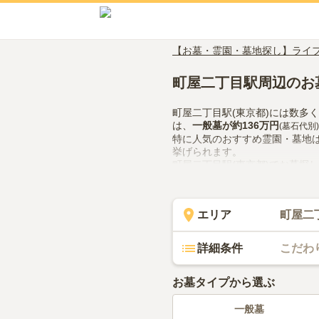
【お墓・霊園・墓地探し】ライ
町屋二丁目駅周辺のお
町屋二丁目駅(東京都)には数多
は、
一般墓
が約
136万円
(墓石代別)
特に人気のおすすめ霊園・墓地
挙げられます。
町屋二丁目駅(東京都)でお墓探
隣での供花やお線香の入手方法
い。
エリア
町屋二
詳細条件
こだわ
お墓タイプから選ぶ
一般墓