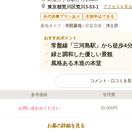
アクセスを見
東京都荒川区荒川3-53-1
永代供養プランあり
生前申込できる
墓地タイプ：
寺院墓地
/ 宗旨宗派：
浄土宗
おすすめポイント
常盤線「三河島駅」から徒歩4
緑と調和した優しい景観
風格ある木造の本堂
コメント・口コミを見
参考価格
管理費
ライフドット編集部のコメント
常盤線「三河島駅」から徒歩4分、他
20,000円
お問い合わせください
てアクセスしやすい好立地に佇む寺院
ながら、静かで安らぎを感じる空間と
域は足元の心配なくスムーズに歩くこ
お墓の詳細を見る
も優しいです。駐車場があるため、お