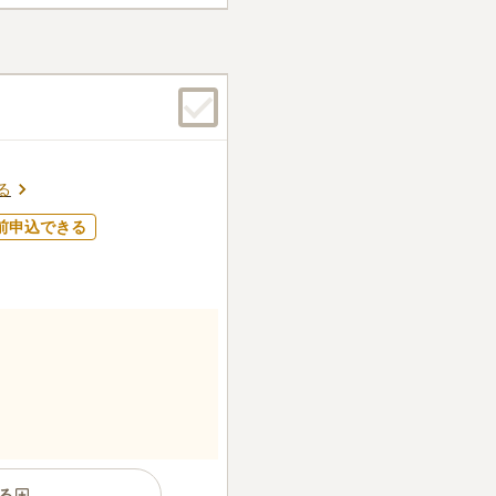
る
前申込できる
る