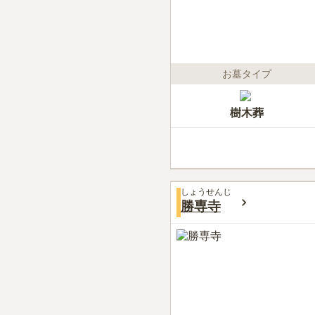
お墓タイプ
樹木葬
しょうせんじ
勝専寺