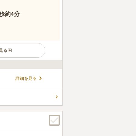
歩約4分
見る
されている最寄りの「北千住
詳細を見る
る、鎌倉時代にに開山された、
山門は格式高い赤門となってお
時代には将軍たちが宿所とし
コメントの続きを読む
。 外からは赤いレンガの塀が
抜群で厳かな雰囲気の境内
です。
件
す。お寺に頼んでおけばお花
ます。
口コミの続きを読む