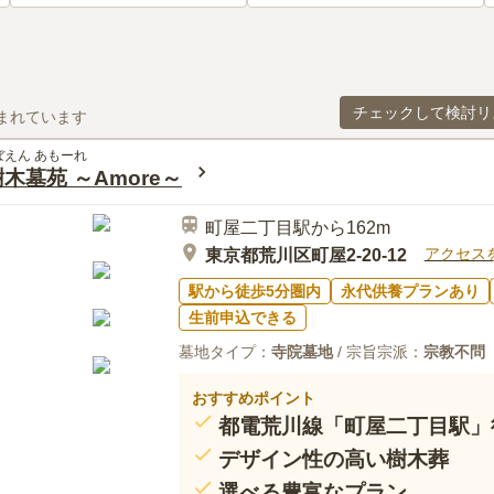
チェックして検討リ
まれています
ぼえん あもーれ
木墓苑 ～Amore～
町屋二丁目駅から162m
アクセス
東京都荒川区町屋2-20-12
駅から徒歩5分圏内
永代供養プランあり
生前申込できる
墓地タイプ：
寺院墓地
/ 宗旨宗派：
宗教不問
おすすめポイント
都電荒川線「町屋二丁目駅」徒
デザイン性の高い樹木葬
選べる豊富なプラン