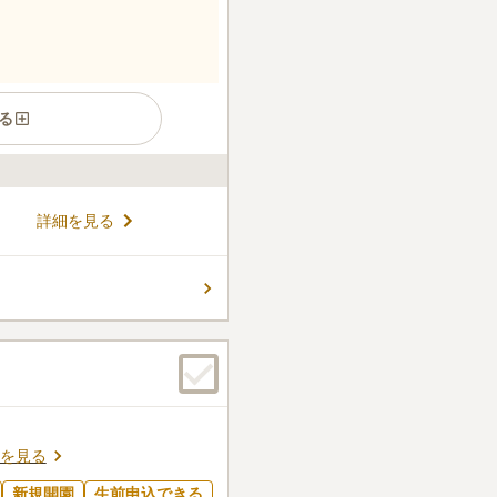
る
ためお年寄りの方や、ベビー
詳細を見る
たでも歩きやすくなっていま
晴れやかにお参りが出来る開
静けさと、永代使用料と墓石
コメントの続きを読む
的な価格設定が大きな魅力と
を見る
新規開園
生前申込できる